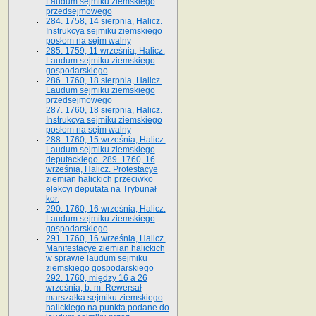
Laudum sejmiku ziemskiego
przedsejmowego
284. 1758, 14 sierpnia, Halicz.
Instrukcya sejmiku ziemskiego
posłom na sejm walny
285. 1759, 11 września, Halicz.
Laudum sejmiku ziemskiego
gospodarskiego
286. 1760, 18 sierpnia, Halicz.
Laudum sejmiku ziemskiego
przedsejmowego
287. 1760, 18 sierpnia, Halicz.
Instrukcya sejmiku ziemskiego
posłom na sejm walny
288. 1760, 15 września, Halicz.
Laudum sejmiku ziemskiego
deputackiego. 289. 1760, 16
września, Halicz. Protestacye
ziemian halickich przeciwko
elekcyi deputata na Trybunał
kor.
290. 1760, 16 września, Halicz.
Laudum sejmiku ziemskiego
gospodarskiego
291. 1760, 16 września, Halicz.
Manifestacye ziemian halickich
w sprawie laudum sejmiku
ziemskiego gospodarskiego
292. 1760, między 16 a 26
września, b. m. Rewersał
marszałka sejmiku ziemskiego
halickiego na punkta podane do