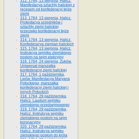
312. 1764, 13 sierpnia, Halicz.
Manifestacya szlachty halickiej z
recesem od konfederacyi tejże
ziemi
313. 1764, 13 sierpnia, Halicz.
Protestacya urzędników i
szlachty ziemi halickiej
przeciwko konfederacyi tejże
ziemi
314. 1764, 13 sierpnia, Halicz.
Konfederacya ziemian halickich
315. 1764, 13 sierpnia, Halicz.
Instrukcya sejmiku ziemskiego
posłom na sejm elekcyjny
316. 1764, 24 sierpnia, Żuków.
Uniwersał marszałka
konfederacyi ziemi halickiej
317. 1764, 1 października,
Lwów. Manifestacya Maryana
Potockiego, marszałka
konfederacyi ziemi halickiej i
innych Potockich
318. 1764, 29 października,
Halicz. Laudum sejmiku
ziemskiego przedsejmowego
319. 1764, 29 października,
Halicz. Instrukcya sejmiku
ziemskiego posłom na sejm
koronacyjny
320. 1764, 29 października,
Halicz. Instrukcya sejmiku
ziemskiego posłom do króla