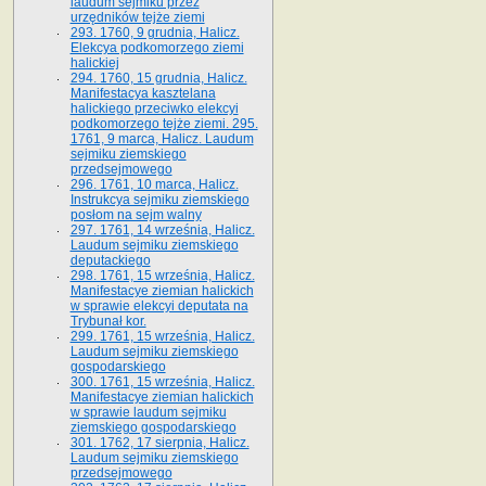
laudum sejmiku przez
urzędników tejże ziemi
293. 1760, 9 grudnia, Halicz.
Elekcya podkomorzego ziemi
halickiej
294. 1760, 15 grudnia, Halicz.
Manifestacya kasztelana
halickiego przeciwko elekcyi
podkomorzego tejże ziemi. 295.
1761, 9 marca, Halicz. Laudum
sejmiku ziemskiego
przedsejmowego
296. 1761, 10 marca, Halicz.
Instrukcya sejmiku ziemskiego
posłom na sejm walny
297. 1761, 14 września, Halicz.
Laudum sejmiku ziemskiego
deputackiego
298. 1761, 15 września, Halicz.
Manifestacye ziemian halickich
w sprawie elekcyi deputata na
Trybunał kor.
299. 1761, 15 września, Halicz.
Laudum sejmiku ziemskiego
gospodarskiego
300. 1761, 15 września, Halicz.
Manifestacye ziemian halickich
w sprawie laudum sejmiku
ziemskiego gospodarskiego
301. 1762, 17 sierpnia, Halicz.
Laudum sejmiku ziemskiego
przedsejmowego