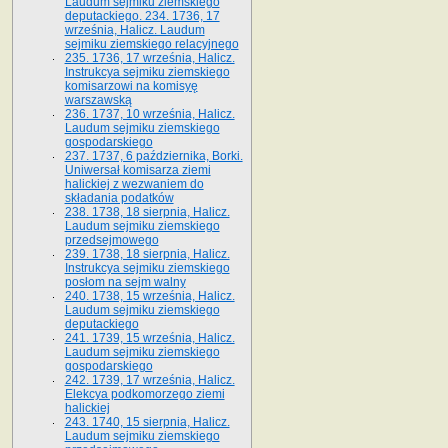
Laudum sejmiku ziemskiego
deputackiego. 234. 1736, 17
września, Halicz. Laudum
sejmiku ziemskiego relacyjnego
235. 1736, 17 września, Halicz.
Instrukcya sejmiku ziemskiego
komisarzowi na komisyę
warszawską
236. 1737, 10 września, Halicz.
Laudum sejmiku ziemskiego
gospodarskiego
237. 1737, 6 października, Borki.
Uniwersał komisarza ziemi
halickiej z wezwaniem do
składania podatków
238. 1738, 18 sierpnia, Halicz.
Laudum sejmiku ziemskiego
przedsejmowego
239. 1738, 18 sierpnia, Halicz.
Instrukcya sejmiku ziemskiego
posłom na sejm walny
240. 1738, 15 września, Halicz.
Laudum sejmiku ziemskiego
deputackiego
241. 1739, 15 września, Halicz.
Laudum sejmiku ziemskiego
gospodarskiego
242. 1739, 17 września, Halicz.
Elekcya podkomorzego ziemi
halickiej
243. 1740, 15 sierpnia, Halicz.
Laudum sejmiku ziemskiego