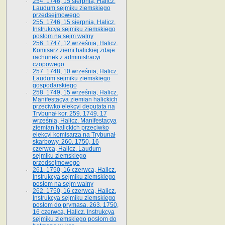
254. 1746, 15 sierpnia, Halicz.
Laudum sejmiku ziemskiego
przedsejmowego
255. 1746, 15 sierpnia, Halicz.
Instrukcya sejmiku ziemskiego
posłom na sejm walny
256. 1747, 12 września, Halicz.
Komisarz ziemi halickiej zdaje
rachunek z administracyi
czopowego
257. 1748, 10 września, Halicz.
Laudum sejmiku ziemskiego
gospodarskiego
258. 1749, 15 września, Halicz.
Manifestacya ziemian halickich
przeciwko elekcyi deputata na
Trybunał kor. 259. 1749, 17
września, Halicz. Manifestacya
ziemian halickich przeciwko
elekcyi komisarza na Trybunał
skarbowy. 260. 1750, 16
czerwca, Halicz. Laudum
sejmiku ziemskiego
przedsejmowego
261. 1750, 16 czerwca, Halicz.
Instrukcya sejmiku ziemskiego
posłom na sejm walny
262. 1750, 16 czerwca, Halicz.
Instrukcya sejmiku ziemskiego
posłom do prymasa. 263. 1750,
16 czerwca, Halicz. Instrukcya
sejmiku ziemskiego posłom do