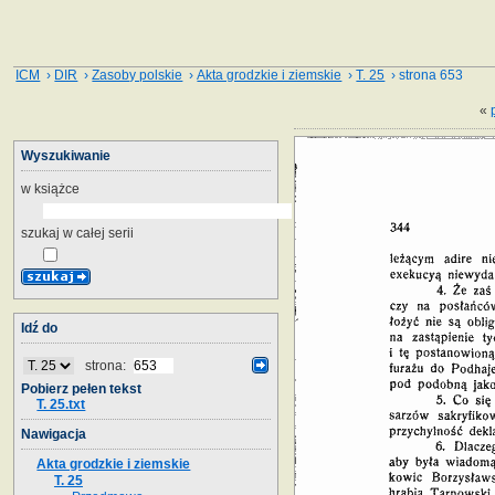
ICM
›
DIR
›
Zasoby polskie
›
Akta grodzkie i ziemskie
›
T. 25
› strona 653
«
Wyszukiwanie
w książce
szukaj w całej serii
Idź do
strona:
Pobierz pełen tekst
T. 25.txt
Nawigacja
Akta grodzkie i ziemskie
T. 25