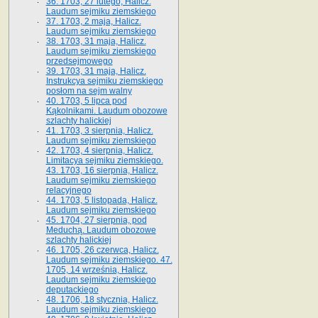
36. 1703, 27 lutego, Halicz.
Laudum sejmiku ziemskiego
37. 1703, 2 maja, Halicz.
Laudum sejmiku ziemskiego
38. 1703, 31 maja, Halicz.
Laudum sejmiku ziemskiego
przedsejmowego
39. 1703, 31 maja, Halicz.
Instrukcya sejmiku ziemskiego
posłom na sejm walny
40. 1703, 5 lipca pod
Kąkolnikami. Laudum obozowe
szlachty halickiej
41­. 1703, 3 sierpnia, Halicz.
Laudum sejmiku ziemskiego
42. 1703, 4 sierpnia, Halicz.
Limitacya sejmiku ziemskiego.
43. 1703, 16 sierpnia, Halicz.
Laudum sejmiku ziemskiego
relacyjnego
44. 1703, 5 listopada, Halicz.
Laudum sejmiku ziemskiego
45. 1704, 27 sierpnia, pod
Meduchą. Laudum obozowe
szlachty halickiej
46. 1705, 26 czerwca, Halicz.
Laudum sejmiku ziemskiego. 47.
1705, 14 września, Halicz.
Laudum sejmiku ziemskiego
deputackiego
48. 1706, 18 stycznia, Halicz.
Laudum sejmiku ziemskiego