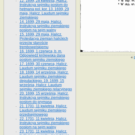
12. 1699, 28 kwietnia, Halicz.
Instrukcya sejmiku posłom do
hetmana pol. kor. 13. 1699, 29
maja, Halicz. Laudum sejmiku
ziemskiego
14. 1699, 29 maja, Halicz.
Instrukcya sejmiku ziemskiego
posłom na sejm walny
15. 1699, 29 maja, Halicz.
Protestacya ziemian halickich
przeciw staroście
trembowelskiemu
16. 1699, 1 czerwca, b. m.
Odpowiedź królewska dana
«
posłom sejmiku ziemskiego
17. 1699, 30 czerwca, Halicz.
Laudum sejmiku ziemskiego
18. 1699, 14 września, Halicz.
Laudum sejmiku ziemskiego
deputackiego. 19. 1699, 15
września, Halicz. Laudum
sejmiku ziemskiego relacyjnego
20. 1699, 15 września, Halicz.
Instrukcya sejmiku ziemskiego
posłom do prymasa
21. 1701, 11 kwietnia, Halicz.
Laudum sejmiku ziemskiego
przedsejmowego
22. 1701, 11 kwietnia, Halicz.
Instrukcya sejmiku ziemskiego
posłom na sejm walny
23. 1701, 11 kwietnia, Halicz.