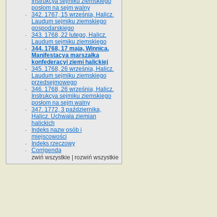
Instrukcya sejmiku ziemskiego
posłom na sejm walny
342. 1767, 15 września, Halicz.
Laudum sejmiku ziemskiego
gospodarskiego
343. 1768, 22 lutego, Halicz.
Laudum sejmiku ziemskiego
344. 1768, 17 maja, Winnica.
Manifestacya marszałka
konfederacyi ziemi halickiej
345. 1768, 26 września, Halicz.
Laudum sejmiku ziemskiego
przedsejmowego
346. 1768, 26 września, Halicz.
Instrukcya sejmiku ziemskiego
posłom na sejm walny
347. 1772, 3 października,
Halicz. Uchwała ziemian
halickich
Indeks nazw osób i
miejscowości
Indeks rzeczowy
Corrigenda
zwiń wszystkie
|
rozwiń wszystkie