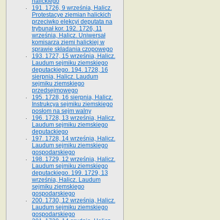
halickiego
191. 1726, 9 września, Halicz.
Protestacye ziemian halickich
przeciwko elekcyi deputata na
trybunał kor. 192. 1726, 11
września, Halicz. Uniwersał
komisarza ziemi halickiej w
sprawie składania czopowego
193. 1727, 15 września, Halicz.
Laudum sejmiku ziemskiego
deputackiego. 194. 1728, 16
sierpnia, Halicz. Laudum
sejmiku ziemskiego
przedsejmowego
195. 1728, 16 sierpnia, Halicz.
Instrukcya sejmiku ziemskiego
posłom na sejm walny
196. 1728, 13 września, Halicz.
Laudum sejmiku ziemskiego
deputackiego
197. 1728, 14 września, Halicz.
Laudum sejmiku ziemskiego
gospodarskiego
198. 1729, 12 września, Halicz.
Laudum sejmiku ziemskiego
deputackiego. 199. 1729, 13
września, Halicz. Laudum
sejmiku ziemskiego
gospodarskiego
200. 1730, 12 września, Halicz.
Laudum sejmiku ziemskiego
gospodarskiego