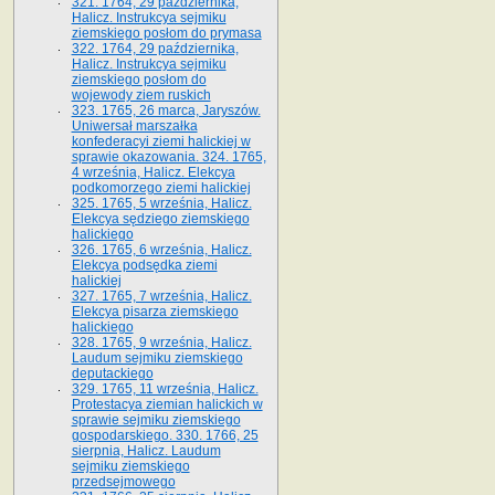
321. 1764, 29 października,
Halicz. Instrukcya sejmiku
ziemskiego posłom do prymasa
322. 1764, 29 października,
Halicz. Instrukcya sejmiku
ziemskiego posłom do
wojewody ziem ruskich
323. 1765, 26 marca, Jaryszów.
Uniwersał marszałka
konfederacyi ziemi halickiej w
sprawie okazowania. 324. 1765,
4 września, Halicz. Elekcya
podkomorzego ziemi halickiej
325. 1765, 5 września, Halicz.
Elekcya sędziego ziemskiego
halickiego
326. 1765, 6 września, Halicz.
Elekcya podsędka ziemi
halickiej
327. 1765, 7 września, Halicz.
Elekcya pisarza ziemskiego
halickiego
328. 1765, 9 września, Halicz.
Laudum sejmiku ziemskiego
deputackiego
329. 1765, 11 września, Halicz.
Protestacya ziemian halickich w
sprawie sejmiku ziemskiego
gospodarskiego. 330. 1766, 25
sierpnia, Halicz. Laudum
sejmiku ziemskiego
przedsejmowego