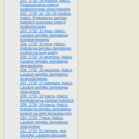
201. 1730, 14 grudnia, Halicz.
Poświadczenie elekcyi
podkomorzego ziemi halickiej
202. 1730, 14, 15 i 16 grudnia,
Halicz. Protestacye ziemian
halickich przeciwko elekcyi
podkomorzego
203. 1732, 31 lipca, Halicz.
Laudum sejmiku ziemskiego
przedsejmowego
204. 1732, 31 lipca, Halicz.
Instrukcya sejmiku ziemskiego
posłom na sejm walny
205. 1732, 15 września, Halicz.
Laudum sejmiku ziemskiego
deputackiego
206. 1732, 16 września, Halicz.
Laudum sejmiku ziemskiego
gospodarskiego
207. 1732, 17 listopada, Halicz.
Laudum sejmiku ziemskiego
relacyjnego
208. 1733, 10 marca, Halicz.
Konfederacya ziemian halickich­
209. 1733, 10 marca, Halicz.
Instrukcya sejmiku ziemskiego
posłom na sejm konwokacyjny
210. 1733, 7 lipca, Halicz.
Laudum sejmiku ziemskiego
relacyjnego
211. 1733, 31 sierpnia, pod
Gruszką. Laudum obozowe