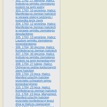
302. 1762, 17 sierpnia, Halicz.
Instrukcya sejmiku ziemskiego
posłom na sejm walny
303. 1763, 10 września, Halicz.
Manifestacya ziemian halickich
w sprawie elekcyi sędziego i
podsędka tejże ziemi
304. 1763, 12 września, Halicz.
Manifestacye ziemian halickich
w sprawie sejmiku ziemskiego
deputackiego
305. 1763, 13 września, Halicz.
Laudum sejmiku ziemskiego
gospodarskiego
306. 1764, 30 stycznia, Halicz.
Konfederacya ziemian halickich
307. 1764, 30 stycznia, Halicz.
Instrukcya sejmiku ziemskiego
posłom na sejm konwokacyjny
308. 1764, 27 lutego, Halicz.
Ordynacya sądów kapturowych
ziemi halickiej
309. 1764, 23 lipca, Halicz.
Manifest szlachty halickiej
przeciwko uchwałom sejmu
konwokacyjnego
310. 1764, 23 lipca, Halicz.
Konfederacya ziemian halickich
311. 1764, 23 lipca, Maryampol.
Manifest szlachty halickiej
przeciwko konfederacyi tegoż
dnia w Haliczu zawiązanej