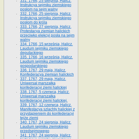
331. 1766, 25 sierpnia, Halicz.
Instrukcya sejmiku ziemskiego
posłom na sejm walny
332. 1766, 25 sierpnia, Halicz.
Instrukcya sejmiku ziemskiego
posłom do króla
333. 1766, 27 sierpnia, Halicz.
Protestacya ziemian halickich
przeciwko elekcyi posła na sejm
walny
334. 1766, 15 września, Halicz.
Laudum sejmiku ziemskiego
deputackiego
335. 1766, 16 września, Halicz.
Laudum sejmiku ziemskiego
gospodarskiego
336. 1767, 29 maja, Halicz.
Konfederacya ziemian halickich
337. 1767, 29 maja, Halicz.
Uniwersał marszałka
konfederacyi ziemi halickiej
338. 1767, 5 czerwca, Halicz.
Uniwersał marszałka
konfederacyi ziemi halickiej.
339. 1767, 12 czerwca, Halicz.
Manifestacya szlachty halickiej z
przystąpieniem do konfederacyi
tejże ziemi
340. 1767, 24 sierpnia, Halicz.
Laudum sejmiku ziemskiego
przedsejmowego
341. 1767, 24 sierpnia, Halicz.