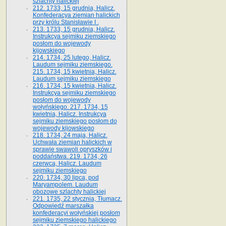
szlachty halickiej
212. 1733, 15 grudnia, Halicz.
Konfederacya ziemian halickich
przy królu Stanisławie I .
213. 1733, 15 grudnia, Halicz.
Instrukcya sejmiku ziemskiego
posłom do wojewody
kijowskiego
214. 1734, 25 lutego, Halicz.
Laudum sejmiku ziemskiego.
215. 1734, 15 kwietnia, Halicz.
Laudum sejmiku ziemskiego
216. 1734, 15 kwietnia, Halicz.
Instrukcya sejmiku ziemskiego
posłom do wojewody
wołyńskiego. 217. 1734, 15
kwietnia, Halicz. Instrukcya
sejmiku ziemskiego posłom do
wojewody kijowskiego
218. 1734, 24 maja, Halicz.
Uchwała ziemian halickich w
sprawie swawoli opryszków i
poddaństwa. 219. 1734, 26
czerwca, Halicz. Laudum
sejmiku ziemskiego
220. 1734, 30 lipca, pod
Maryampolem. Laudum
obozowe szlachty halickiej
221. 1735, 22 stycznia, Tłumacz.
Odpowiedź marszałka
konfederacyi wołyńskiej posłom
sejmiku ziemskiego halickiego