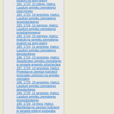
posłom na sejm walny
181. 1723, 22 lutego, Halicz.
Laudum sejmiku ziemskiego
relacyjnego
182. 1723, 14 września, Halicz.
Laudum sejmiku ziemskiego
gospodarskiego
183. 1724, 14 sierpnia, Halicz.
Laudum sejmiku ziemskiego
przedsejmowego
184. 1724, 14 sierpnia, Halicz.
Instrukcya sejmiku ziemskiego
posłom na sejm walny
185. 1724, 11 września, Halicz.
Laudum sejmiku ziemskiego
deputackiego
186. 1724, 13 września, Halicz.
Świadectwo sejmiku ziemskiego
w sprawie wywodu szlachectwa
187. 1724, 13 września, Halicz.
Protestacye ziemian halickich
przeciwko zajściom na sejmiku
ziemskim
188. 1725, 10 września, Halicz.
Laudum sejmiku ziemskiego
deputackiego
189. 1725, 11 września, Halicz.
Laudum sejmiku ziemskiego
gospodarskiego
190. 1726, 10 lipca, Halicz.
Manifestacye ziemian halickich
w sprawie elekcyi podsędka