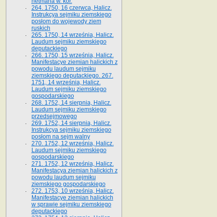
hetmana w. kor.
264. 1750, 16 czerwca, Halicz.
Instrukcya sejmiku ziemskiego
posłom do wojewody ziem
ruskich
265. 1750, 14 września, Halicz.
Laudum sejmiku ziemskiego
deputackiego
266. 1750, 15 września, Halicz.
Manifestacye ziemian halickich z
powodu laudum sejmiku
ziemskiego deputackiego. 267.
1751, 14 września, Halicz.
Laudum sejmiku ziemskiego
gospodarskiego
268. 1752, 14 sierpnia, Halicz.
Laudum sejmiku ziemskiego
przedsejmowego
269. 1752, 14 sierpnia, Halicz.
Instrukcya sejmiku ziemskiego
posłom na sejm walny
270. 1752, 12 września, Halicz.
Laudum sejmiku ziemskiego
gospodarskiego
271. 1752, 12 września, Halicz.
Manifestacya ziemian halickich z
powodu laudum sejmiku
ziemskiego gospodarskiego
272. 1753, 10 września, Halicz.
Manifestacye ziemian halickich
w sprawie sejmiku ziemskiego
deputackiego