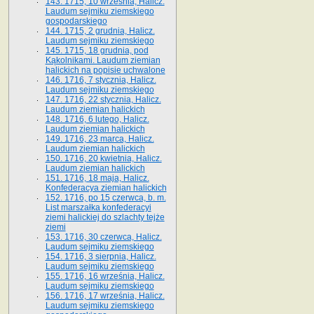
143. 1715, 10 września, Halicz.
Laudum sejmiku ziemskiego
gospodarskiego
144. 1715, 2 grudnia, Halicz.
Laudum sejmiku ziemskiego
145. 1715, 18 grudnia, pod
Kąkolnikami. Laudum ziemian
halickich na popisie uchwalone
146. 1716, 7 stycznia, Halicz.
Laudum sejmiku ziemskiego
147. 1716, 22 stycznia, Halicz.
Laudum ziemian halickich
148. 1716, 6 lutego, Halicz.
Laudum ziemian halickich
149. 1716, 23 marca, Halicz.
Laudum ziemian halickich
150. 1716, 20 kwietnia, Halicz.
Laudum ziemian halickich
151. 1716, 18 maja, Halicz.
Konfederacya ziemian halickich
152. 1716, po 15 czerwca, b. m.
List marszałka konfederacyi
ziemi halickiej do szlachty tejże
ziemi
153. 1716, 30 czerwca, Halicz.
Laudum sejmiku ziemskiego
154. 1716, 3 sierpnia, Halicz.
Laudum sejmiku ziemskiego
155. 1716, 16 września, Halicz.
Laudum sejmiku ziemskiego
156. 1716, 17 września, Halicz.
Laudum sejmiku ziemskiego