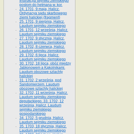
Instrukcya sejmiku ziemskiego
posłom do hetmana w. kor.
24. 1701, 9 maja, Halicz.
Ordynacya sądu skarbowego
ziemi halickiej (fragment)
25. 1701, 9 sierpnia, Halicz.
Laudum sejmiku ziemskiego
26. 1701, 12 września, Halicz.
Laudum sejmiku ziemskiego
27. 1702, 9 stycznia, Halicz.
Laudum sejmiku ziemskiego
28. 1702, 8 czerwca, Halicz.
Laudum sejmiku ziemskiego
29. 1702, 6 lipca, Halicz.
Laudum sejmiku ziemskiego
30. 1702, 18 lipca, obóz między
Jabłonowem a Kąkolnikami.
Laudum obozowe szlachty
halickiej
31. 1702, 2 września, pod
Sandomierzem. Laudum
obozowe szlachty halickiej
32. 1702, 11 września, Halicz.
Laudum sejmiku ziemskiego
deputackiego. 33. 1702, 12
września, Halicz. Laudum
sejmiku ziemskiego
gospodarskiego
34. 1702, 5 grudnia, Halicz.
Laudum sejmiku ziemskiego
35. 1703, 18 stycznia, Halicz.
Laudum sejmiku ziemskiego