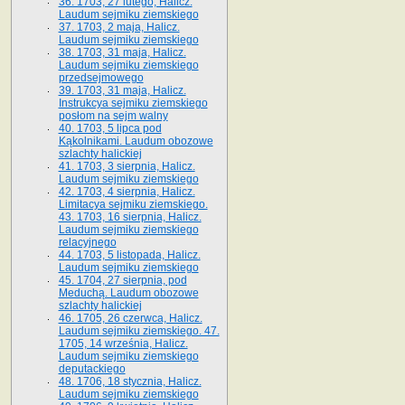
36. 1703, 27 lutego, Halicz.
Laudum sejmiku ziemskiego
37. 1703, 2 maja, Halicz.
Laudum sejmiku ziemskiego
38. 1703, 31 maja, Halicz.
Laudum sejmiku ziemskiego
przedsejmowego
39. 1703, 31 maja, Halicz.
Instrukcya sejmiku ziemskiego
posłom na sejm walny
40. 1703, 5 lipca pod
Kąkolnikami. Laudum obozowe
szlachty halickiej
41­. 1703, 3 sierpnia, Halicz.
Laudum sejmiku ziemskiego
42. 1703, 4 sierpnia, Halicz.
Limitacya sejmiku ziemskiego.
43. 1703, 16 sierpnia, Halicz.
Laudum sejmiku ziemskiego
relacyjnego
44. 1703, 5 listopada, Halicz.
Laudum sejmiku ziemskiego
45. 1704, 27 sierpnia, pod
Meduchą. Laudum obozowe
szlachty halickiej
46. 1705, 26 czerwca, Halicz.
Laudum sejmiku ziemskiego. 47.
1705, 14 września, Halicz.
Laudum sejmiku ziemskiego
deputackiego
48. 1706, 18 stycznia, Halicz.
Laudum sejmiku ziemskiego