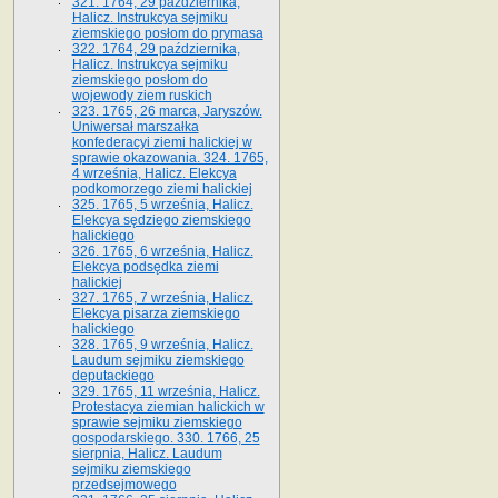
321. 1764, 29 października,
Halicz. Instrukcya sejmiku
ziemskiego posłom do prymasa
322. 1764, 29 października,
Halicz. Instrukcya sejmiku
ziemskiego posłom do
wojewody ziem ruskich
323. 1765, 26 marca, Jaryszów.
Uniwersał marszałka
konfederacyi ziemi halickiej w
sprawie okazowania. 324. 1765,
4 września, Halicz. Elekcya
podkomorzego ziemi halickiej
325. 1765, 5 września, Halicz.
Elekcya sędziego ziemskiego
halickiego
326. 1765, 6 września, Halicz.
Elekcya podsędka ziemi
halickiej
327. 1765, 7 września, Halicz.
Elekcya pisarza ziemskiego
halickiego
328. 1765, 9 września, Halicz.
Laudum sejmiku ziemskiego
deputackiego
329. 1765, 11 września, Halicz.
Protestacya ziemian halickich w
sprawie sejmiku ziemskiego
gospodarskiego. 330. 1766, 25
sierpnia, Halicz. Laudum
sejmiku ziemskiego
przedsejmowego