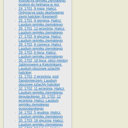
Instrukcya sejmiku ziemskiego
posłom do hetmana w. kor.
24. 1701, 9 maja, Halicz.
Ordynacya sądu skarbowego
ziemi halickiej (fragment)
25. 1701, 9 sierpnia, Halicz.
Laudum sejmiku ziemskiego
26. 1701, 12 września, Halicz.
Laudum sejmiku ziemskiego
27. 1702, 9 stycznia, Halicz.
Laudum sejmiku ziemskiego
28. 1702, 8 czerwca, Halicz.
Laudum sejmiku ziemskiego
29. 1702, 6 lipca, Halicz.
Laudum sejmiku ziemskiego
30. 1702, 18 lipca, obóz między
Jabłonowem a Kąkolnikami.
Laudum obozowe szlachty
halickiej
31. 1702, 2 września, pod
Sandomierzem. Laudum
obozowe szlachty halickiej
32. 1702, 11 września, Halicz.
Laudum sejmiku ziemskiego
deputackiego. 33. 1702, 12
września, Halicz. Laudum
sejmiku ziemskiego
gospodarskiego
34. 1702, 5 grudnia, Halicz.
Laudum sejmiku ziemskiego
35. 1703, 18 stycznia, Halicz.
Laudum sejmiku ziemskiego