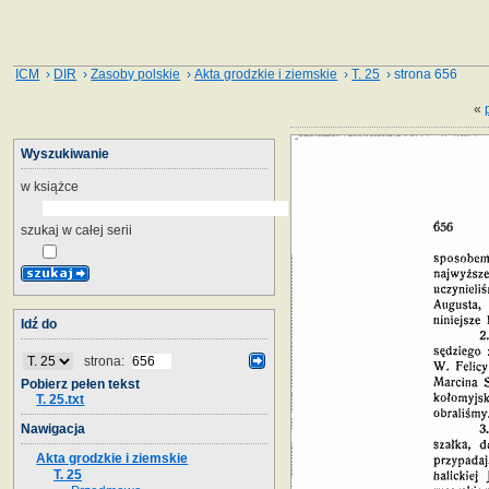
ICM
›
DIR
›
Zasoby polskie
›
Akta grodzkie i ziemskie
›
T. 25
› strona 656
«
Wyszukiwanie
w książce
szukaj w całej serii
Idź do
strona:
Pobierz pełen tekst
T. 25.txt
Nawigacja
Akta grodzkie i ziemskie
T. 25