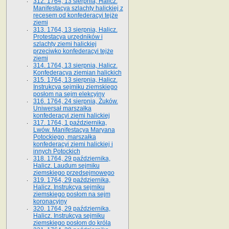
312. 1764, 13 sierpnia, Halicz.
Manifestacya szlachty halickiej z
recesem od konfederacyi tejże
ziemi
313. 1764, 13 sierpnia, Halicz.
Protestacya urzędników i
szlachty ziemi halickiej
przeciwko konfederacyi tejże
ziemi
314. 1764, 13 sierpnia, Halicz.
Konfederacya ziemian halickich
315. 1764, 13 sierpnia, Halicz.
Instrukcya sejmiku ziemskiego
posłom na sejm elekcyjny
316. 1764, 24 sierpnia, Żuków.
Uniwersał marszałka
konfederacyi ziemi halickiej
317. 1764, 1 października,
Lwów. Manifestacya Maryana
Potockiego, marszałka
konfederacyi ziemi halickiej i
innych Potockich
318. 1764, 29 października,
Halicz. Laudum sejmiku
ziemskiego przedsejmowego
319. 1764, 29 października,
Halicz. Instrukcya sejmiku
ziemskiego posłom na sejm
koronacyjny
320. 1764, 29 października,
Halicz. Instrukcya sejmiku
ziemskiego posłom do króla