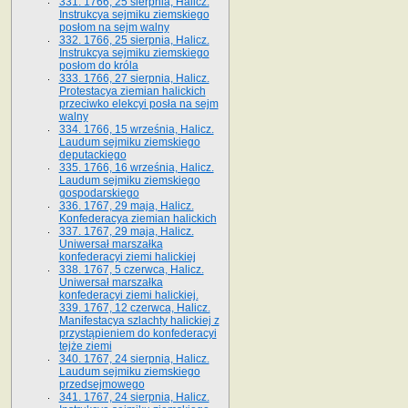
331. 1766, 25 sierpnia, Halicz.
Instrukcya sejmiku ziemskiego
posłom na sejm walny
332. 1766, 25 sierpnia, Halicz.
Instrukcya sejmiku ziemskiego
posłom do króla
333. 1766, 27 sierpnia, Halicz.
Protestacya ziemian halickich
przeciwko elekcyi posła na sejm
walny
334. 1766, 15 września, Halicz.
Laudum sejmiku ziemskiego
deputackiego
335. 1766, 16 września, Halicz.
Laudum sejmiku ziemskiego
gospodarskiego
336. 1767, 29 maja, Halicz.
Konfederacya ziemian halickich
337. 1767, 29 maja, Halicz.
Uniwersał marszałka
konfederacyi ziemi halickiej
338. 1767, 5 czerwca, Halicz.
Uniwersał marszałka
konfederacyi ziemi halickiej.
339. 1767, 12 czerwca, Halicz.
Manifestacya szlachty halickiej z
przystąpieniem do konfederacyi
tejże ziemi
340. 1767, 24 sierpnia, Halicz.
Laudum sejmiku ziemskiego
przedsejmowego
341. 1767, 24 sierpnia, Halicz.