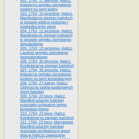
302. 1762, 17 sierpnia, Halicz.
Instrukcya sejmiku ziemskiego
posłom na sejm walny
303. 1763, 10 września, Halicz.
Manifestacya ziemian halickich
w sprawie elekcyi sędziego i
podsędka tejże ziemi
304. 1763, 12 września, Halicz.
Manifestacye ziemian halickich
w sprawie sejmiku ziemskiego
deputackiego
305. 1763, 13 września, Halicz.
Laudum sejmiku ziemskiego
gospodarskiego
306. 1764, 30 stycznia, Halicz.
Konfederacya ziemian halickich
307. 1764, 30 stycznia, Halicz.
Instrukcya sejmiku ziemskiego
posłom na sejm konwokacyjny
308. 1764, 27 lutego, Halicz.
Ordynacya sądów kapturowych
ziemi halickiej
309. 1764, 23 lipca, Halicz.
Manifest szlachty halickiej
przeciwko uchwałom sejmu
konwokacyjnego
310. 1764, 23 lipca, Halicz.
Konfederacya ziemian halickich
311. 1764, 23 lipca, Maryampol.
Manifest szlachty halickiej
przeciwko konfederacyi tegoż
dnia w Haliczu zawiązanej