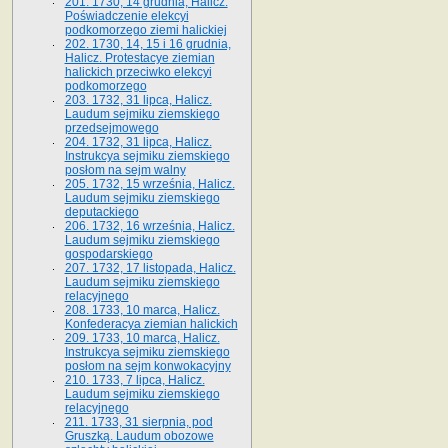
201. 1730, 14 grudnia, Halicz.
Poświadczenie elekcyi
podkomorzego ziemi halickiej
202. 1730, 14, 15 i 16 grudnia,
Halicz. Protestacye ziemian
halickich przeciwko elekcyi
podkomorzego
203. 1732, 31 lipca, Halicz.
Laudum sejmiku ziemskiego
przedsejmowego
204. 1732, 31 lipca, Halicz.
Instrukcya sejmiku ziemskiego
posłom na sejm walny
205. 1732, 15 września, Halicz.
Laudum sejmiku ziemskiego
deputackiego
206. 1732, 16 września, Halicz.
Laudum sejmiku ziemskiego
gospodarskiego
207. 1732, 17 listopada, Halicz.
Laudum sejmiku ziemskiego
relacyjnego
208. 1733, 10 marca, Halicz.
Konfederacya ziemian halickich­
209. 1733, 10 marca, Halicz.
Instrukcya sejmiku ziemskiego
posłom na sejm konwokacyjny
210. 1733, 7 lipca, Halicz.
Laudum sejmiku ziemskiego
relacyjnego
211. 1733, 31 sierpnia, pod
Gruszką. Laudum obozowe