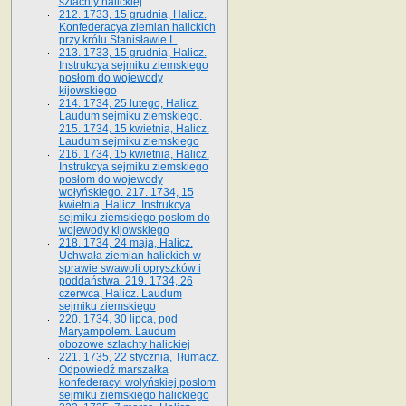
szlachty halickiej
212. 1733, 15 grudnia, Halicz.
Konfederacya ziemian halickich
przy królu Stanisławie I .
213. 1733, 15 grudnia, Halicz.
Instrukcya sejmiku ziemskiego
posłom do wojewody
kijowskiego
214. 1734, 25 lutego, Halicz.
Laudum sejmiku ziemskiego.
215. 1734, 15 kwietnia, Halicz.
Laudum sejmiku ziemskiego
216. 1734, 15 kwietnia, Halicz.
Instrukcya sejmiku ziemskiego
posłom do wojewody
wołyńskiego. 217. 1734, 15
kwietnia, Halicz. Instrukcya
sejmiku ziemskiego posłom do
wojewody kijowskiego
218. 1734, 24 maja, Halicz.
Uchwała ziemian halickich w
sprawie swawoli opryszków i
poddaństwa. 219. 1734, 26
czerwca, Halicz. Laudum
sejmiku ziemskiego
220. 1734, 30 lipca, pod
Maryampolem. Laudum
obozowe szlachty halickiej
221. 1735, 22 stycznia, Tłumacz.
Odpowiedź marszałka
konfederacyi wołyńskiej posłom
sejmiku ziemskiego halickiego