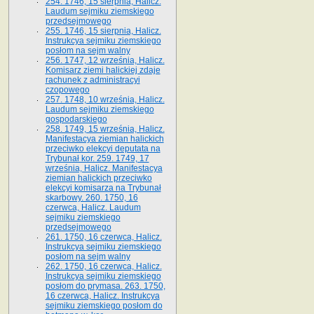
254. 1746, 15 sierpnia, Halicz.
Laudum sejmiku ziemskiego
przedsejmowego
255. 1746, 15 sierpnia, Halicz.
Instrukcya sejmiku ziemskiego
posłom na sejm walny
256. 1747, 12 września, Halicz.
Komisarz ziemi halickiej zdaje
rachunek z administracyi
czopowego
257. 1748, 10 września, Halicz.
Laudum sejmiku ziemskiego
gospodarskiego
258. 1749, 15 września, Halicz.
Manifestacya ziemian halickich
przeciwko elekcyi deputata na
Trybunał kor. 259. 1749, 17
września, Halicz. Manifestacya
ziemian halickich przeciwko
elekcyi komisarza na Trybunał
skarbowy. 260. 1750, 16
czerwca, Halicz. Laudum
sejmiku ziemskiego
przedsejmowego
261. 1750, 16 czerwca, Halicz.
Instrukcya sejmiku ziemskiego
posłom na sejm walny
262. 1750, 16 czerwca, Halicz.
Instrukcya sejmiku ziemskiego
posłom do prymasa. 263. 1750,
16 czerwca, Halicz. Instrukcya
sejmiku ziemskiego posłom do