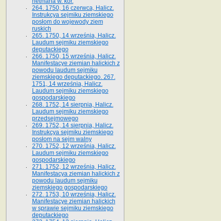
hetmana w. kor.
264. 1750, 16 czerwca, Halicz.
Instrukcya sejmiku ziemskiego
posłom do wojewody ziem
ruskich
265. 1750, 14 września, Halicz.
Laudum sejmiku ziemskiego
deputackiego
266. 1750, 15 września, Halicz.
Manifestacye ziemian halickich z
powodu laudum sejmiku
ziemskiego deputackiego. 267.
1751, 14 września, Halicz.
Laudum sejmiku ziemskiego
gospodarskiego
268. 1752, 14 sierpnia, Halicz.
Laudum sejmiku ziemskiego
przedsejmowego
269. 1752, 14 sierpnia, Halicz.
Instrukcya sejmiku ziemskiego
posłom na sejm walny
270. 1752, 12 września, Halicz.
Laudum sejmiku ziemskiego
gospodarskiego
271. 1752, 12 września, Halicz.
Manifestacya ziemian halickich z
powodu laudum sejmiku
ziemskiego gospodarskiego
272. 1753, 10 września, Halicz.
Manifestacye ziemian halickich
w sprawie sejmiku ziemskiego
deputackiego