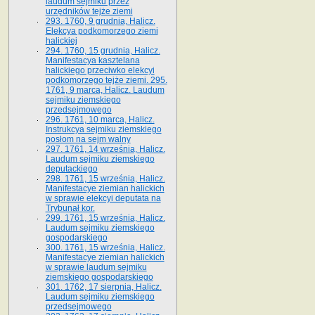
laudum sejmiku przez
urzędników tejże ziemi
293. 1760, 9 grudnia, Halicz.
Elekcya podkomorzego ziemi
halickiej
294. 1760, 15 grudnia, Halicz.
Manifestacya kasztelana
halickiego przeciwko elekcyi
podkomorzego tejże ziemi. 295.
1761, 9 marca, Halicz. Laudum
sejmiku ziemskiego
przedsejmowego
296. 1761, 10 marca, Halicz.
Instrukcya sejmiku ziemskiego
posłom na sejm walny
297. 1761, 14 września, Halicz.
Laudum sejmiku ziemskiego
deputackiego
298. 1761, 15 września, Halicz.
Manifestacye ziemian halickich
w sprawie elekcyi deputata na
Trybunał kor.
299. 1761, 15 września, Halicz.
Laudum sejmiku ziemskiego
gospodarskiego
300. 1761, 15 września, Halicz.
Manifestacye ziemian halickich
w sprawie laudum sejmiku
ziemskiego gospodarskiego
301. 1762, 17 sierpnia, Halicz.
Laudum sejmiku ziemskiego
przedsejmowego