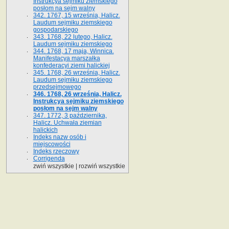
Instrukcya sejmiku ziemskiego
posłom na sejm walny
342. 1767, 15 września, Halicz.
Laudum sejmiku ziemskiego
gospodarskiego
343. 1768, 22 lutego, Halicz.
Laudum sejmiku ziemskiego
344. 1768, 17 maja, Winnica.
Manifestacya marszałka
konfederacyi ziemi halickiej
345. 1768, 26 września, Halicz.
Laudum sejmiku ziemskiego
przedsejmowego
346. 1768, 26 września, Halicz.
Instrukcya sejmiku ziemskiego
posłom na sejm walny
347. 1772, 3 października,
Halicz. Uchwała ziemian
halickich
Indeks nazw osób i
miejscowości
Indeks rzeczowy
Corrigenda
zwiń wszystkie
|
rozwiń wszystkie