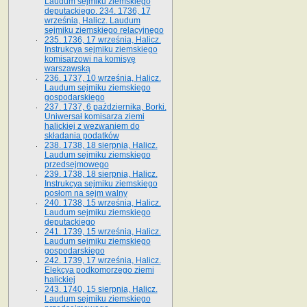
Laudum sejmiku ziemskiego
deputackiego. 234. 1736, 17
września, Halicz. Laudum
sejmiku ziemskiego relacyjnego
235. 1736, 17 września, Halicz.
Instrukcya sejmiku ziemskiego
komisarzowi na komisyę
warszawską
236. 1737, 10 września, Halicz.
Laudum sejmiku ziemskiego
gospodarskiego
237. 1737, 6 października, Borki.
Uniwersał komisarza ziemi
halickiej z wezwaniem do
składania podatków
238. 1738, 18 sierpnia, Halicz.
Laudum sejmiku ziemskiego
przedsejmowego
239. 1738, 18 sierpnia, Halicz.
Instrukcya sejmiku ziemskiego
posłom na sejm walny
240. 1738, 15 września, Halicz.
Laudum sejmiku ziemskiego
deputackiego
241. 1739, 15 września, Halicz.
Laudum sejmiku ziemskiego
gospodarskiego
242. 1739, 17 września, Halicz.
Elekcya podkomorzego ziemi
halickiej
243. 1740, 15 sierpnia, Halicz.
Laudum sejmiku ziemskiego