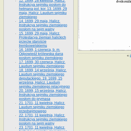
12. 1699, 28 kwietnia, Halicz.
Instrukcya sejmiku posłom do
hetmana pol. kor. 13. 1699, 29
maja, Halicz. Laudum sejmiku
ziemskiego
14. 1699, 29 maja, Halicz.
Instrukcya sejmiku ziemskiego
posłom na sejm walny
15. 1699, 29 maja, Halicz.
Protestacya ziemian halickich
przeciw staroście
trembowelskiemu
16. 1699, 1 czerwca, b. m.
Odpowiedź królewska dana
«
posłom sejmiku ziemskiego
17. 1699, 30 czerwca, Halicz.
Laudum sejmiku ziemskiego
18. 1699, 14 września, Halicz.
Laudum sejmiku ziemskiego
deputackiego. 19. 1699, 15
września, Halicz. Laudum
sejmiku ziemskiego relacyjnego
20. 1699, 15 września, Halicz.
Instrukcya sejmiku ziemskiego
posłom do prymasa
21. 1701, 11 kwietnia, Halicz.
Laudum sejmiku ziemskiego
przedsejmowego
22. 1701, 11 kwietnia, Halicz.
Instrukcya sejmiku ziemskiego
posłom na sejm walny
23. 1701, 11 kwietnia, Halicz.