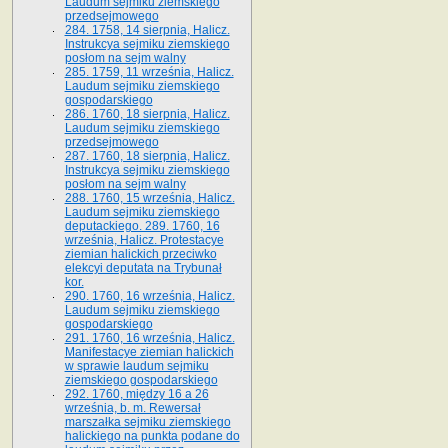
Laudum sejmiku ziemskiego
przedsejmowego
284. 1758, 14 sierpnia, Halicz.
Instrukcya sejmiku ziemskiego
posłom na sejm walny
285. 1759, 11 września, Halicz.
Laudum sejmiku ziemskiego
gospodarskiego
286. 1760, 18 sierpnia, Halicz.
Laudum sejmiku ziemskiego
przedsejmowego
287. 1760, 18 sierpnia, Halicz.
Instrukcya sejmiku ziemskiego
posłom na sejm walny
288. 1760, 15 września, Halicz.
Laudum sejmiku ziemskiego
deputackiego. 289. 1760, 16
września, Halicz. Protestacye
ziemian halickich przeciwko
elekcyi deputata na Trybunał
kor.
290. 1760, 16 września, Halicz.
Laudum sejmiku ziemskiego
gospodarskiego
291. 1760, 16 września, Halicz.
Manifestacye ziemian halickich
w sprawie laudum sejmiku
ziemskiego gospodarskiego
292. 1760, między 16 a 26
września, b. m. Rewersał
marszałka sejmiku ziemskiego
halickiego na punkta podane do