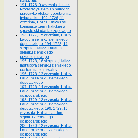
halickiego
191. 1726, 9 września, Halicz.
Protestacye ziemian halickich
przeciwko elekcyi deputata na
trybunał kor. 192. 1726, 11
września, Halicz. Uniwersał
komisarza ziemi halickiej w
sprawie składania czopowego
193. 1727, 15 września, Halicz.
Laudum sejmiku ziemskiego
deputackiego. 194. 1728, 16
sierpnia, Halicz. Laudum
sejmiku ziemskiego
przedsejmowego
195. 1728, 16 sierpnia, Halicz.
Instrukcya sejmiku ziemskiego
posłom na sejm walny
196. 1728, 13 września, Halicz.
Laudum sejmiku ziemskiego
deputackiego
197. 1728, 14 września, Halicz.
Laudum sejmiku ziemskiego
gospodarskiego
198. 1729, 12 września, Halicz.
Laudum sejmiku ziemskiego
deputackiego. 199. 1729, 13
września, Halicz. Laudum
sejmiku ziemskiego
gospodarskiego
200. 1730, 12 września, Halicz.
Laudum sejmiku ziemskiego
gospodarskiego