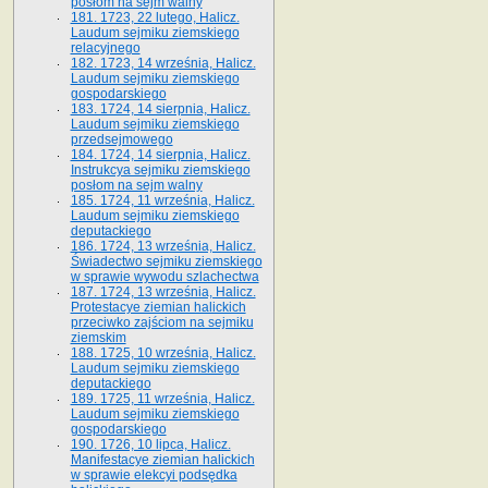
posłom na sejm walny
181. 1723, 22 lutego, Halicz.
Laudum sejmiku ziemskiego
relacyjnego
182. 1723, 14 września, Halicz.
Laudum sejmiku ziemskiego
gospodarskiego
183. 1724, 14 sierpnia, Halicz.
Laudum sejmiku ziemskiego
przedsejmowego
184. 1724, 14 sierpnia, Halicz.
Instrukcya sejmiku ziemskiego
posłom na sejm walny
185. 1724, 11 września, Halicz.
Laudum sejmiku ziemskiego
deputackiego
186. 1724, 13 września, Halicz.
Świadectwo sejmiku ziemskiego
w sprawie wywodu szlachectwa
187. 1724, 13 września, Halicz.
Protestacye ziemian halickich
przeciwko zajściom na sejmiku
ziemskim
188. 1725, 10 września, Halicz.
Laudum sejmiku ziemskiego
deputackiego
189. 1725, 11 września, Halicz.
Laudum sejmiku ziemskiego
gospodarskiego
190. 1726, 10 lipca, Halicz.
Manifestacye ziemian halickich
w sprawie elekcyi podsędka