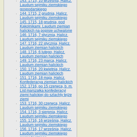
143. 1715, 10 września, Halicz.
Laudum sejmiku ziemskiego
gospodarskiego
144. 1715, 2 grudnia, Halicz.
Laudum sejmiku ziemskiego
145. 1715, 18 grudnia, pod
Kąkolnikami. Laudum ziemian
halickich na popisie uchwalone
146. 1716, 7 stycznia, Halicz.
Laudum sejmiku ziemskiego
147. 1716, 22 stycznia, Halicz.
Laudum ziemian halickich
148. 1716, 6 lutego, Halicz.
Laudum ziemian halickich
149. 1716, 23 marca, Halicz.
Laudum ziemian halickich
150. 1716, 20 kwietnia, Halicz.
Laudum ziemian halickich
151. 1716, 18 maja, Halicz.
Konfederacya ziemian halickich
152. 1716, po 15 czerwca, b. m.
List marszałka konfederacyi
ziemi halickiej do szlachty tejże
ziemi
153. 1716, 30 czerwca, Halicz.
Laudum sejmiku ziemskiego
154. 1716, 3 sierpnia, Halicz.
Laudum sejmiku ziemskiego
155. 1716, 16 września, Halicz.
Laudum sejmiku ziemskiego
156. 1716, 17 września, Halicz.
Laudum sejmiku ziemskiego