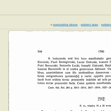
«
poprzednia strona
·
pobierz skan
·
pobierz