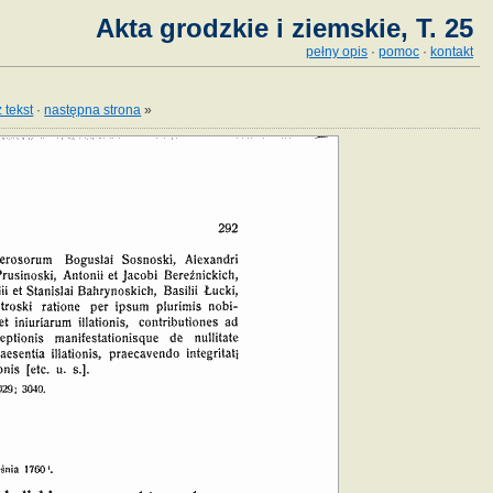
Akta grodzkie i ziemskie, T. 25
pełny opis
·
pomoc
·
kontakt
 tekst
·
następna strona
»