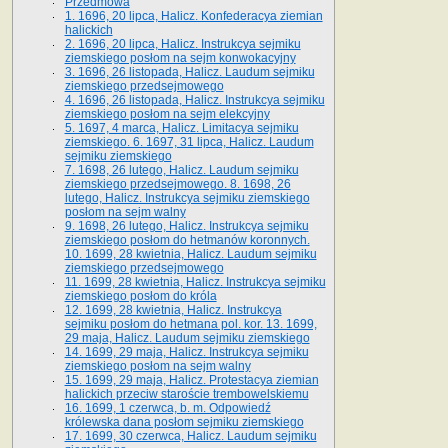
Przedmowa
1. 1696, 20 lipca, Halicz. Konfederacya ziemian
halickich
2. 1696, 20 lipca, Halicz. Instrukcya sejmiku
ziemskiego posłom na sejm konwokacyjny
3. 1696, 26 listopada, Halicz. Laudum sejmiku
ziemskiego przedsejmowego
4. 1696, 26 listopada, Halicz. Instrukcya sejmiku
ziemskiego posłom na sejm elekcyjny
5. 1697, 4 marca, Halicz. Limitacya sejmiku
ziemskiego. 6. 1697, 31 lipca, Halicz. Laudum
sejmiku ziemskiego
7. 1698, 26 lutego, Halicz. Laudum sejmiku
ziemskiego przedsejmowego. 8. 1698, 26
lutego, Halicz. Instrukcya sejmiku ziemskiego
posłom na sejm walny
9. 1698, 26 lutego, Halicz. Instrukcya sejmiku
ziemskiego posłom do hetmanów koronnych.
10. 1699, 28 kwietnia, Halicz. Laudum sejmiku
ziemskiego przedsejmowego
11. 1699, 28 kwietnia, Halicz. Instrukcya sejmiku
ziemskiego posłom do króla
12. 1699, 28 kwietnia, Halicz. Instrukcya
sejmiku posłom do hetmana pol. kor. 13. 1699,
29 maja, Halicz. Laudum sejmiku ziemskiego
14. 1699, 29 maja, Halicz. Instrukcya sejmiku
ziemskiego posłom na sejm walny
15. 1699, 29 maja, Halicz. Protestacya ziemian
halickich przeciw staroście trembowelskiemu
16. 1699, 1 czerwca, b. m. Odpowiedź
królewska dana posłom sejmiku ziemskiego
17. 1699, 30 czerwca, Halicz. Laudum sejmiku