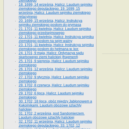
ziemskiego
18. 1699, 14 września, Halicz. Laudum sejmiku
ziemskiego deputackiego. 19. 1699, 15
września, Halicz. Laudum sejmiku ziemskiego
relacyjnego
20. 1699, 15 września, Halicz. Instrukcya
sejmiku ziemskiego posłom do prymasa
21. 1701, 11 kwietnia, Halicz. Laudum sejmiku
ziemskiego przedsejmowego
22. 1701, 11 kwietnia, Halicz. Instrukcya sejmiku
ziemskiego posłom na sejm walny
23. 1701, 11 kwietnia, Halicz. Instrukcya sejmiku
ziemskiego posłom do hetmana w. kor.
24. 1701, 9 maja, Halicz. Ordynacya sądu
skarbowego ziemi halickiej (fragment)
25. 1701, 9 sierpnia, Halicz. Laudum sejmiku
ziemskiego
26. 1701, 12 września, Halicz. Laudum sejmiku
ziemskiego
27. 1702, 9 stycznia, Halicz. Laudum sejmiku
ziemskiego
28. 1702, 8 czerwca, Halicz. Laudum sejmiku
ziemskiego
29. 1702, 6 lipca, Halicz. Laudum sejmiku
ziemskiego
30. 1702, 18 lipca, obóz między Jabłonowem a
Kąkolnikami. Laudum obozowe szlachty
halickiej
31. 1702, 2 września, pod Sandomierzem.
Laudum obozowe szlachty halickiej
32. 1702, 11 września, Halicz. Laudum sejmiku
ziemskiego deputackiego. 33. 1702, 12