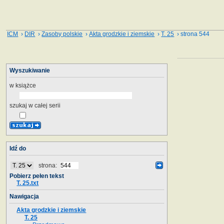
ICM
›
DIR
›
Zasoby polskie
›
Akta grodzkie i ziemskie
›
T. 25
› strona 544
Wyszukiwanie
w książce
szukaj w całej serii
Idź do
strona:
Pobierz pełen tekst
T. 25.txt
Nawigacja
Akta grodzkie i ziemskie
T. 25