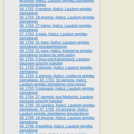
września, Halicz. Laudum sejmiku ziemskiego
gospodarskiego
34. 1702, 5 grudnia, Halicz. Laudum sejmiku
ziemskiego
35. 1703, 18 stycznia, Halicz. Laudum sejmiku
ziemskiego
36. 1703, 27 lutego, Halicz. Laudum sejmiku
ziemskiego
37. 1703, 2 maja, Halicz. Laudum sejmiku
ziemskiego
38. 1703, 31 maja, Halicz. Laudum sejmiku
ziemskiego przedsejmowego
39. 1703, 31 maja, Halicz. Instrukcya sejmiku
ziemskiego posłom na sejm walny
40. 1703, 5 lipca pod Kąkolnikami. Laudum
obozowe szlachty halickiej
41­. 1703, 3 sierpnia, Halicz. Laudum sejmiku
ziemskiego
42. 1703, 4 sierpnia, Halicz. Limitacya sejmiku
ziemskiego. 43. 1703, 16 sierpnia, Halicz.
Laudum sejmiku ziemskiego relacyjnego
44. 1703, 5 listopada, Halicz. Laudum sejmiku
ziemskiego
45. 1704, 27 sierpnia, pod Meduchą. Laudum
obozowe szlachty halickiej
46. 1705, 26 czerwca, Halicz. Laudum sejmiku
ziemskiego. 47. 1705, 14 września, Halicz.
Laudum sejmiku ziemskiego deputackiego
48. 1706, 18 stycznia, Halicz. Laudum sejmiku
ziemskiego
49. 1706, 9 kwietnia, Halicz. Laudum sejmiku
ziemskiego