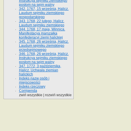
Instrukcya sejmiku ziemskiego
posłom na sejm walny
342. 1767, 15 września, Halicz.
Laudum sejmiku ziemskiego
gospodarskiego
343. 1768, 22 lutego, Halicz.
Laudum sejmiku ziemskiego
344. 1768, 17 maja, Winnica.
Manifestacya marszałka
konfederacyi ziemi halickiej
345. 1768, 26 września, Halicz.
Laudum sejmiku ziemskiego
przedsejmowego
346. 1768, 26 września, Halicz.
Instrukcya sejmiku ziemskiego
posłom na sejm walny
347. 1772, 3 października,
Halicz. Uchwała ziemian
halickich
Indeks nazw osób i
miejscowości
Indeks rzeczowy
Corrigenda
zwiń wszystkie
|
rozwiń wszystkie