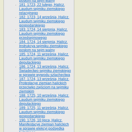
posłom na sejm walny
181. 1723, 22 lutego, Halicz.
Laudum sejmiku ziemskiego
relacyjnego
182. 1723, 14 września, Halicz.
Laudum sejmiku ziemskiego
gospodarskiego
183. 1724, 14 sierpnia, Halicz.
Laudum sejmiku ziemskiego
przedsejmowego
184. 1724, 14 sierpnia, Halicz.
Instrukcya sejmiku ziemskiego
posłom na sejm walny
185. 1724, 11 września, Halicz.
Laudum sejmiku ziemskiego
deputackiego
186. 1724, 13 września, Halicz.
Świadectwo sejmiku ziemskiego
w sprawie wywodu szlachectwa
187. 1724, 13 września, Halicz.
Protestacye ziemian halickich
przeciwko zajściom na sejmiku
ziemskim
188. 1725, 10 września, Halicz.
Laudum sejmiku ziemskiego
deputackiego
189. 1725, 11 września, Halicz.
Laudum sejmiku ziemskiego
gospodarskiego
190. 1726, 10 lipca, Halicz.
Manifestacye ziemian halickich
w sprawie elekcyi podsędka