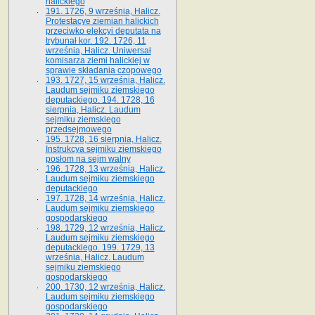
halickiego
191. 1726, 9 września, Halicz.
Protestacye ziemian halickich
przeciwko elekcyi deputata na
trybunał kor. 192. 1726, 11
września, Halicz. Uniwersał
komisarza ziemi halickiej w
sprawie składania czopowego
193. 1727, 15 września, Halicz.
Laudum sejmiku ziemskiego
deputackiego. 194. 1728, 16
sierpnia, Halicz. Laudum
sejmiku ziemskiego
przedsejmowego
195. 1728, 16 sierpnia, Halicz.
Instrukcya sejmiku ziemskiego
posłom na sejm walny
196. 1728, 13 września, Halicz.
Laudum sejmiku ziemskiego
deputackiego
197. 1728, 14 września, Halicz.
Laudum sejmiku ziemskiego
gospodarskiego
198. 1729, 12 września, Halicz.
Laudum sejmiku ziemskiego
deputackiego. 199. 1729, 13
września, Halicz. Laudum
sejmiku ziemskiego
gospodarskiego
200. 1730, 12 września, Halicz.
Laudum sejmiku ziemskiego
gospodarskiego