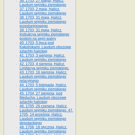
36. 1703, 27 lutego, Halicz.
Laudum sejmiku ziemskiego
37. 1703, 2 maja, Halicz.
Laudum sejmiku ziemskiego
38. 1703, 31 maja, Halicz.
Laudum sejmiku ziemskiego
przedsejmowego
39. 1703, 31 maja, Halicz.
Instrukcya sejmiku ziemskiego
posłom na sejm walny
40. 1703, 5 lipca pod
Kąkolnikami. Laudum obozowe
szlachty halickiej
41­. 1703, 3 sierpnia, Halicz.
Laudum sejmiku ziemskiego
42. 1703, 4 sierpnia, Halicz.
Limitacya sejmiku ziemskiego.
43. 1703, 16 sierpnia, Halicz.
Laudum sejmiku ziemskiego
relacyjnego
44. 1703, 5 listopada, Halicz.
Laudum sejmiku ziemskiego
45. 1704, 27 sierpnia, pod
Meduchą. Laudum obozowe
szlachty halickiej
46. 1705, 26 czerwca, Halicz.
Laudum sejmiku ziemskiego. 47.
1705, 14 września, Halicz.
Laudum sejmiku ziemskiego
deputackiego
48. 1706, 18 stycznia, Halicz.
Laudum sejmiku ziemskiego