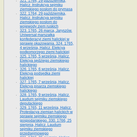
321. 1764, 29 października,
Halicz. Instrukcya sejmiku
ziemskiego posłom do prymasa
322. 1764, 29 października,
Halicz. Instrukcya sejmiku
ziemskiego posłom do
wojewody ziem ruskich
323. 1765, 26 marca, Jaryszów.
Uniwersał marszałka
konfederacyi ziemi halickiej w
sprawie okazowania. 324. 1765,
4 września, Halicz. Elekcya
podkomorzego ziemi halickiej
325. 1765, 5 września, Halicz.
Elekcya sędziego ziemskiego
halickiego
326. 1765, 6 września, Halicz.
Elekcya podsędka ziemi
halickiej
327. 1765, 7 września, Halicz.
Elekcya pisarza ziemskiego
halickiego
328. 1765, 9 września, Halicz.
Laudum sejmiku ziemskiego
deputackiego
329. 1765, 11 września, Halicz.
Protestacya ziemian halickich w
sprawie sejmiku ziemskiego
gospodarskiego. 330. 1766, 25
sierpnia, Halicz. Laudum
sejmiku ziemskiego
przedsejmowego