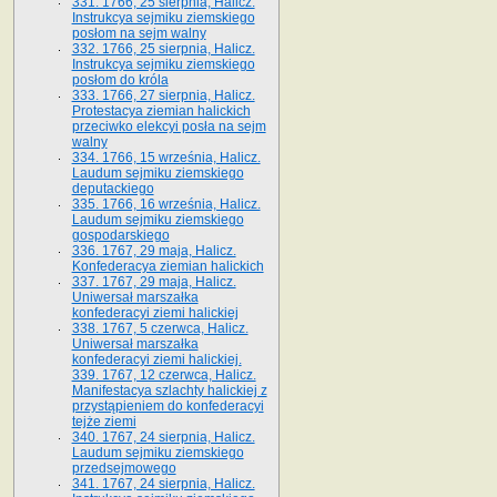
331. 1766, 25 sierpnia, Halicz.
Instrukcya sejmiku ziemskiego
posłom na sejm walny
332. 1766, 25 sierpnia, Halicz.
Instrukcya sejmiku ziemskiego
posłom do króla
333. 1766, 27 sierpnia, Halicz.
Protestacya ziemian halickich
przeciwko elekcyi posła na sejm
walny
334. 1766, 15 września, Halicz.
Laudum sejmiku ziemskiego
deputackiego
335. 1766, 16 września, Halicz.
Laudum sejmiku ziemskiego
gospodarskiego
336. 1767, 29 maja, Halicz.
Konfederacya ziemian halickich
337. 1767, 29 maja, Halicz.
Uniwersał marszałka
konfederacyi ziemi halickiej
338. 1767, 5 czerwca, Halicz.
Uniwersał marszałka
konfederacyi ziemi halickiej.
339. 1767, 12 czerwca, Halicz.
Manifestacya szlachty halickiej z
przystąpieniem do konfederacyi
tejże ziemi
340. 1767, 24 sierpnia, Halicz.
Laudum sejmiku ziemskiego
przedsejmowego
341. 1767, 24 sierpnia, Halicz.