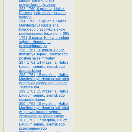
laudum sejmiku przez
urzędników tejże ziemi
293. 1760, 9 grudnia, Halicz.
Elekcya podkomorzego ziemi
halickiej
294. 1760, 15 grudnia, Halicz.
Manifestacya kasztelana
halickiego przeciwko elekcyi
podkomorzego tejże ziemi. 295.
1761, 9 marca, Halicz. Laudum
sejmiku ziemskiego
przedsejmowego
296. 1761, 10 marca, Halicz.
Instrukcya sejmiku ziemskiego
posłom na sejm walny
297. 1761, 14 września, Halicz.
Laudum sejmiku ziemskiego
deputackiego
298. 1761, 15 września, Halicz.
Manifestacye ziemian halickich
w sprawie elekcyi deputata na
Trybunał kor.
299. 1761, 15 września, Halicz.
Laudum sejmiku ziemskiego
gospodarskiego
300. 1761, 15 września, Halicz.
Manifestacye ziemian halickich
w sprawie laudum sejmiku
ziemskiego gospodarskiego
301. 1762, 17 sierpnia, Halicz.
Laudum sejmiku ziemskiego
przedsejmowego