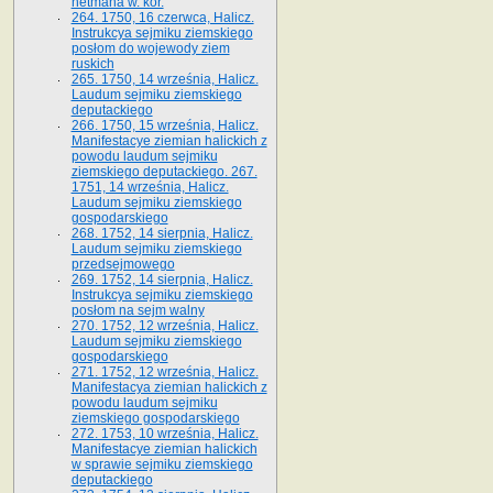
hetmana w. kor.
264. 1750, 16 czerwca, Halicz.
Instrukcya sejmiku ziemskiego
posłom do wojewody ziem
ruskich
265. 1750, 14 września, Halicz.
Laudum sejmiku ziemskiego
deputackiego
266. 1750, 15 września, Halicz.
Manifestacye ziemian halickich z
powodu laudum sejmiku
ziemskiego deputackiego. 267.
1751, 14 września, Halicz.
Laudum sejmiku ziemskiego
gospodarskiego
268. 1752, 14 sierpnia, Halicz.
Laudum sejmiku ziemskiego
przedsejmowego
269. 1752, 14 sierpnia, Halicz.
Instrukcya sejmiku ziemskiego
posłom na sejm walny
270. 1752, 12 września, Halicz.
Laudum sejmiku ziemskiego
gospodarskiego
271. 1752, 12 września, Halicz.
Manifestacya ziemian halickich z
powodu laudum sejmiku
ziemskiego gospodarskiego
272. 1753, 10 września, Halicz.
Manifestacye ziemian halickich
w sprawie sejmiku ziemskiego
deputackiego