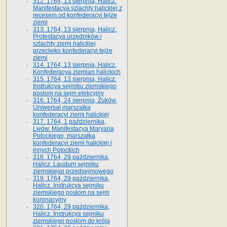
312. 1764, 13 sierpnia, Halicz.
Manifestacya szlachty halickiej z
recesem od konfederacyi tejże
ziemi
313. 1764, 13 sierpnia, Halicz.
Protestacya urzędników i
szlachty ziemi halickiej
przeciwko konfederacyi tejże
ziemi
314. 1764, 13 sierpnia, Halicz.
Konfederacya ziemian halickich
315. 1764, 13 sierpnia, Halicz.
Instrukcya sejmiku ziemskiego
posłom na sejm elekcyjny
316. 1764, 24 sierpnia, Żuków.
Uniwersał marszałka
konfederacyi ziemi halickiej
317. 1764, 1 października,
Lwów. Manifestacya Maryana
Potockiego, marszałka
konfederacyi ziemi halickiej i
innych Potockich
318. 1764, 29 października,
Halicz. Laudum sejmiku
ziemskiego przedsejmowego
319. 1764, 29 października,
Halicz. Instrukcya sejmiku
ziemskiego posłom na sejm
koronacyjny
320. 1764, 29 października,
Halicz. Instrukcya sejmiku
ziemskiego posłom do króla