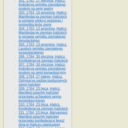
302. 1762, 17 sierpnia, Halicz.
Instrukcya sejmiku ziemskiego
posłom na sejm walny
303. 1763, 10 września, Halicz.
Manifestacya ziemian halickich
w sprawie elekcyi sędziego i
podsędka tejże ziemi
304. 1763, 12 września, Halicz.
Manifestacye ziemian halickich
w sprawie sejmiku ziemskiego
deputackiego
305. 1763, 13 września, Halicz.
Laudum sejmiku ziemskiego
gospodarskiego
306. 1764, 30 stycznia, Halicz.
Konfederacya ziemian halickich
307. 1764, 30 stycznia, Halicz.
Instrukcya sejmiku ziemskiego
posłom na sejm konwokacyjny
308. 1764, 27 lutego, Halicz.
Ordynacya sądów kapturowych
ziemi halickiej
309. 1764, 23 lipca, Halicz.
Manifest szlachty halickiej
przeciwko uchwałom sejmu
konwokacyjnego
310. 1764, 23 lipca, Halicz.
Konfederacya ziemian halickich
311. 1764, 23 lipca, Maryampol.
Manifest szlachty halickiej
przeciwko konfederacyi tegoż
dnia w Haliczu zawiązanej