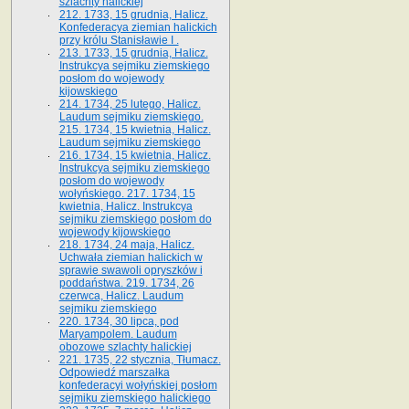
szlachty halickiej
212. 1733, 15 grudnia, Halicz.
Konfederacya ziemian halickich
przy królu Stanisławie I .
213. 1733, 15 grudnia, Halicz.
Instrukcya sejmiku ziemskiego
posłom do wojewody
kijowskiego
214. 1734, 25 lutego, Halicz.
Laudum sejmiku ziemskiego.
215. 1734, 15 kwietnia, Halicz.
Laudum sejmiku ziemskiego
216. 1734, 15 kwietnia, Halicz.
Instrukcya sejmiku ziemskiego
posłom do wojewody
wołyńskiego. 217. 1734, 15
kwietnia, Halicz. Instrukcya
sejmiku ziemskiego posłom do
wojewody kijowskiego
218. 1734, 24 maja, Halicz.
Uchwała ziemian halickich w
sprawie swawoli opryszków i
poddaństwa. 219. 1734, 26
czerwca, Halicz. Laudum
sejmiku ziemskiego
220. 1734, 30 lipca, pod
Maryampolem. Laudum
obozowe szlachty halickiej
221. 1735, 22 stycznia, Tłumacz.
Odpowiedź marszałka
konfederacyi wołyńskiej posłom
sejmiku ziemskiego halickiego