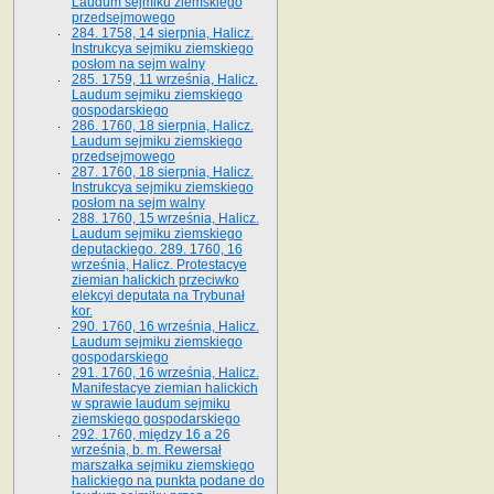
Laudum sejmiku ziemskiego
przedsejmowego
284. 1758, 14 sierpnia, Halicz.
Instrukcya sejmiku ziemskiego
posłom na sejm walny
285. 1759, 11 września, Halicz.
Laudum sejmiku ziemskiego
gospodarskiego
286. 1760, 18 sierpnia, Halicz.
Laudum sejmiku ziemskiego
przedsejmowego
287. 1760, 18 sierpnia, Halicz.
Instrukcya sejmiku ziemskiego
posłom na sejm walny
288. 1760, 15 września, Halicz.
Laudum sejmiku ziemskiego
deputackiego. 289. 1760, 16
września, Halicz. Protestacye
ziemian halickich przeciwko
elekcyi deputata na Trybunał
kor.
290. 1760, 16 września, Halicz.
Laudum sejmiku ziemskiego
gospodarskiego
291. 1760, 16 września, Halicz.
Manifestacye ziemian halickich
w sprawie laudum sejmiku
ziemskiego gospodarskiego
292. 1760, między 16 a 26
września, b. m. Rewersał
marszałka sejmiku ziemskiego
halickiego na punkta podane do