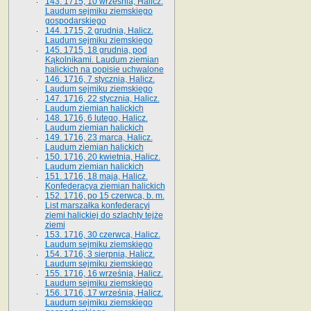
143. 1715, 10 września, Halicz.
Laudum sejmiku ziemskiego
gospodarskiego
144. 1715, 2 grudnia, Halicz.
Laudum sejmiku ziemskiego
145. 1715, 18 grudnia, pod
Kąkolnikami. Laudum ziemian
halickich na popisie uchwalone
146. 1716, 7 stycznia, Halicz.
Laudum sejmiku ziemskiego
147. 1716, 22 stycznia, Halicz.
Laudum ziemian halickich
148. 1716, 6 lutego, Halicz.
Laudum ziemian halickich
149. 1716, 23 marca, Halicz.
Laudum ziemian halickich
150. 1716, 20 kwietnia, Halicz.
Laudum ziemian halickich
151. 1716, 18 maja, Halicz.
Konfederacya ziemian halickich
152. 1716, po 15 czerwca, b. m.
List marszałka konfederacyi
ziemi halickiej do szlachty tejże
ziemi
153. 1716, 30 czerwca, Halicz.
Laudum sejmiku ziemskiego
154. 1716, 3 sierpnia, Halicz.
Laudum sejmiku ziemskiego
155. 1716, 16 września, Halicz.
Laudum sejmiku ziemskiego
156. 1716, 17 września, Halicz.
Laudum sejmiku ziemskiego