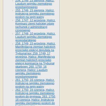
254. 1746, 15 sierpnia, Halicz.
Laudum sejmiku ziemskiego
przedsejmowego
255. 1746, 15 sierpnia, Halicz.
Instrukcya sejmiku ziemskiego
posłom na sejm walny
256. 1747, 12 września, Halicz.
Komisarz ziemi halickiej zdaje
rachunek z administracyi
czopowego
257. 1748, 10 września, Halicz.
Laudum sejmiku ziemskiego
gospodarskiego
258. 1749, 15 września, Halicz.
Manifestacya ziemian halickich
przeciwko elekcyi deputata na
Trybunał kor. 259. 1749, 17
września, Halicz. Manifestacya
ziemian halickich przeciwko
elekcyi komisarza na Trybunał
skarbowy. 260. 1750, 16
czerwca, Halicz. Laudum
sejmiku ziemskiego
przedsejmowego
261. 1750, 16 czerwca, Halicz.
Instrukcya sejmiku ziemskiego
posłom na sejm walny
262. 1750, 16 czerwca, Halicz.
Instrukcya sejmiku ziemskiego
posłom do prymasa. 263. 1750,
16 czerwca, Halicz. Instrukcya
sejmiku ziemskiego posłom do