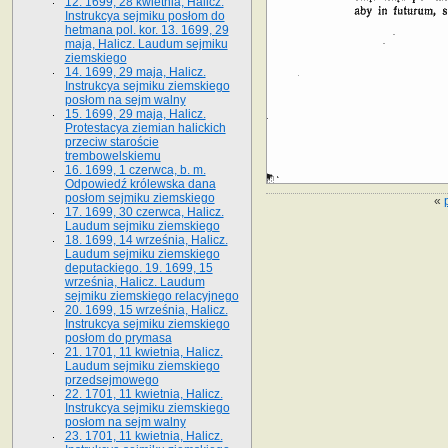
12. 1699, 28 kwietnia, Halicz.
Instrukcya sejmiku posłom do
hetmana pol. kor. 13. 1699, 29
maja, Halicz. Laudum sejmiku
ziemskiego
14. 1699, 29 maja, Halicz.
Instrukcya sejmiku ziemskiego
posłom na sejm walny
15. 1699, 29 maja, Halicz.
Protestacya ziemian halickich
przeciw staroście
trembowelskiemu
16. 1699, 1 czerwca, b. m.
Odpowiedź królewska dana
posłom sejmiku ziemskiego
«
17. 1699, 30 czerwca, Halicz.
Laudum sejmiku ziemskiego
18. 1699, 14 września, Halicz.
Laudum sejmiku ziemskiego
deputackiego. 19. 1699, 15
września, Halicz. Laudum
sejmiku ziemskiego relacyjnego
20. 1699, 15 września, Halicz.
Instrukcya sejmiku ziemskiego
posłom do prymasa
21. 1701, 11 kwietnia, Halicz.
Laudum sejmiku ziemskiego
przedsejmowego
22. 1701, 11 kwietnia, Halicz.
Instrukcya sejmiku ziemskiego
posłom na sejm walny
23. 1701, 11 kwietnia, Halicz.