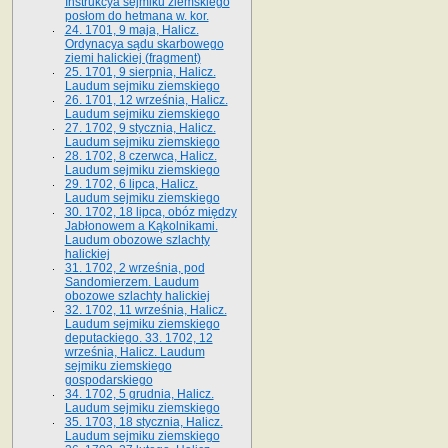
Instrukcya sejmiku ziemskiego
posłom do hetmana w. kor.
24. 1701, 9 maja, Halicz.
Ordynacya sądu skarbowego
ziemi halickiej (fragment)
25. 1701, 9 sierpnia, Halicz.
Laudum sejmiku ziemskiego
26. 1701, 12 września, Halicz.
Laudum sejmiku ziemskiego
27. 1702, 9 stycznia, Halicz.
Laudum sejmiku ziemskiego
28. 1702, 8 czerwca, Halicz.
Laudum sejmiku ziemskiego
29. 1702, 6 lipca, Halicz.
Laudum sejmiku ziemskiego
30. 1702, 18 lipca, obóz między
Jabłonowem a Kąkolnikami.
Laudum obozowe szlachty
halickiej
31. 1702, 2 września, pod
Sandomierzem. Laudum
obozowe szlachty halickiej
32. 1702, 11 września, Halicz.
Laudum sejmiku ziemskiego
deputackiego. 33. 1702, 12
września, Halicz. Laudum
sejmiku ziemskiego
gospodarskiego
34. 1702, 5 grudnia, Halicz.
Laudum sejmiku ziemskiego
35. 1703, 18 stycznia, Halicz.
Laudum sejmiku ziemskiego