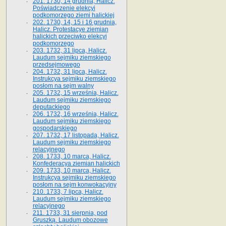
201. 1730, 14 grudnia, Halicz.
Poświadczenie elekcyi
podkomorzego ziemi halickiej
202. 1730, 14, 15 i 16 grudnia,
Halicz. Protestacye ziemian
halickich przeciwko elekcyi
podkomorzego
203. 1732, 31 lipca, Halicz.
Laudum sejmiku ziemskiego
przedsejmowego
204. 1732, 31 lipca, Halicz.
Instrukcya sejmiku ziemskiego
posłom na sejm walny
205. 1732, 15 września, Halicz.
Laudum sejmiku ziemskiego
deputackiego
206. 1732, 16 września, Halicz.
Laudum sejmiku ziemskiego
gospodarskiego
207. 1732, 17 listopada, Halicz.
Laudum sejmiku ziemskiego
relacyjnego
208. 1733, 10 marca, Halicz.
Konfederacya ziemian halickich­
209. 1733, 10 marca, Halicz.
Instrukcya sejmiku ziemskiego
posłom na sejm konwokacyjny
210. 1733, 7 lipca, Halicz.
Laudum sejmiku ziemskiego
relacyjnego
211. 1733, 31 sierpnia, pod
Gruszką. Laudum obozowe