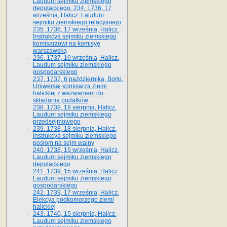
Laudum sejmiku ziemskiego
deputackiego. 234. 1736, 17
września, Halicz. Laudum
sejmiku ziemskiego relacyjnego
235. 1736, 17 września, Halicz.
Instrukcya sejmiku ziemskiego
komisarzowi na komisyę
warszawską
236. 1737, 10 września, Halicz.
Laudum sejmiku ziemskiego
gospodarskiego
237. 1737, 6 października, Borki.
Uniwersał komisarza ziemi
halickiej z wezwaniem do
składania podatków
238. 1738, 18 sierpnia, Halicz.
Laudum sejmiku ziemskiego
przedsejmowego
239. 1738, 18 sierpnia, Halicz.
Instrukcya sejmiku ziemskiego
posłom na sejm walny
240. 1738, 15 września, Halicz.
Laudum sejmiku ziemskiego
deputackiego
241. 1739, 15 września, Halicz.
Laudum sejmiku ziemskiego
gospodarskiego
242. 1739, 17 września, Halicz.
Elekcya podkomorzego ziemi
halickiej
243. 1740, 15 sierpnia, Halicz.
Laudum sejmiku ziemskiego