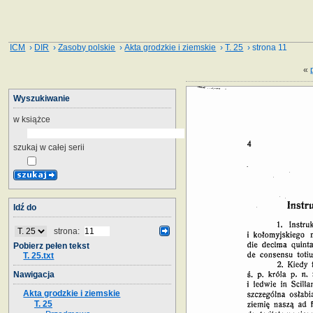
ICM
›
DIR
›
Zasoby polskie
›
Akta grodzkie i ziemskie
›
T. 25
› strona 11
«
Wyszukiwanie
w książce
szukaj w całej serii
Idź do
strona:
Pobierz pełen tekst
T. 25.txt
Nawigacja
Akta grodzkie i ziemskie
T. 25