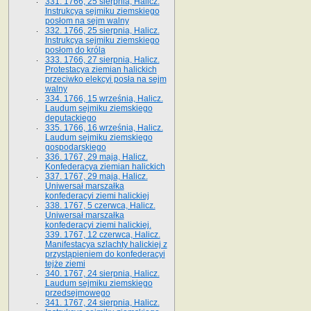
331. 1766, 25 sierpnia, Halicz.
Instrukcya sejmiku ziemskiego
posłom na sejm walny
332. 1766, 25 sierpnia, Halicz.
Instrukcya sejmiku ziemskiego
posłom do króla
333. 1766, 27 sierpnia, Halicz.
Protestacya ziemian halickich
przeciwko elekcyi posła na sejm
walny
334. 1766, 15 września, Halicz.
Laudum sejmiku ziemskiego
deputackiego
335. 1766, 16 września, Halicz.
Laudum sejmiku ziemskiego
gospodarskiego
336. 1767, 29 maja, Halicz.
Konfederacya ziemian halickich
337. 1767, 29 maja, Halicz.
Uniwersał marszałka
konfederacyi ziemi halickiej
338. 1767, 5 czerwca, Halicz.
Uniwersał marszałka
konfederacyi ziemi halickiej.
339. 1767, 12 czerwca, Halicz.
Manifestacya szlachty halickiej z
przystąpieniem do konfederacyi
tejże ziemi
340. 1767, 24 sierpnia, Halicz.
Laudum sejmiku ziemskiego
przedsejmowego
341. 1767, 24 sierpnia, Halicz.