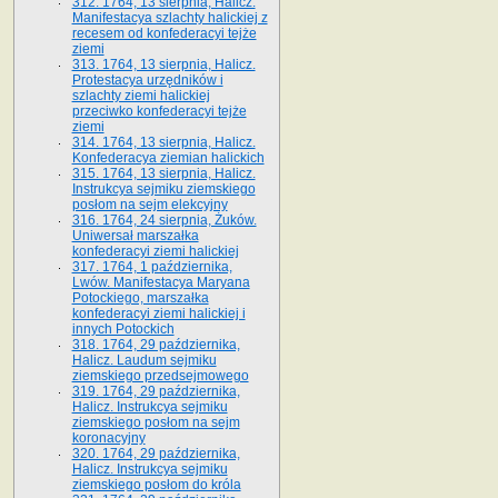
312. 1764, 13 sierpnia, Halicz.
Manifestacya szlachty halickiej z
recesem od konfederacyi tejże
ziemi
313. 1764, 13 sierpnia, Halicz.
Protestacya urzędników i
szlachty ziemi halickiej
przeciwko konfederacyi tejże
ziemi
314. 1764, 13 sierpnia, Halicz.
Konfederacya ziemian halickich
315. 1764, 13 sierpnia, Halicz.
Instrukcya sejmiku ziemskiego
posłom na sejm elekcyjny
316. 1764, 24 sierpnia, Żuków.
Uniwersał marszałka
konfederacyi ziemi halickiej
317. 1764, 1 października,
Lwów. Manifestacya Maryana
Potockiego, marszałka
konfederacyi ziemi halickiej i
innych Potockich
318. 1764, 29 października,
Halicz. Laudum sejmiku
ziemskiego przedsejmowego
319. 1764, 29 października,
Halicz. Instrukcya sejmiku
ziemskiego posłom na sejm
koronacyjny
320. 1764, 29 października,
Halicz. Instrukcya sejmiku
ziemskiego posłom do króla