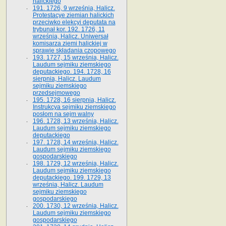
halickiego
191. 1726, 9 września, Halicz.
Protestacye ziemian halickich
przeciwko elekcyi deputata na
trybunał kor. 192. 1726, 11
września, Halicz. Uniwersał
komisarza ziemi halickiej w
sprawie składania czopowego
193. 1727, 15 września, Halicz.
Laudum sejmiku ziemskiego
deputackiego. 194. 1728, 16
sierpnia, Halicz. Laudum
sejmiku ziemskiego
przedsejmowego
195. 1728, 16 sierpnia, Halicz.
Instrukcya sejmiku ziemskiego
posłom na sejm walny
196. 1728, 13 września, Halicz.
Laudum sejmiku ziemskiego
deputackiego
197. 1728, 14 września, Halicz.
Laudum sejmiku ziemskiego
gospodarskiego
198. 1729, 12 września, Halicz.
Laudum sejmiku ziemskiego
deputackiego. 199. 1729, 13
września, Halicz. Laudum
sejmiku ziemskiego
gospodarskiego
200. 1730, 12 września, Halicz.
Laudum sejmiku ziemskiego
gospodarskiego