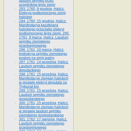
laudum sejmiku przez
urzędników tejże ziemi
293. 1760, 9 grudnia, Halicz.
Elekcya podkomorzego ziemi
halickiej
294. 1760, 15 grudnia, Halicz.
Manifestacya kasztelana
halickiego przeciwko elekcyi
podkomorzego tejże ziemi. 295.
1761, 9 marca, Halicz. Laudum
sejmiku ziemskiego
przedsejmowego
296. 1761, 10 marca, Halicz.
Instrukcya sejmiku ziemskiego
posłom na sejm walny
297. 1761, 14 września, Halicz.
Laudum sejmiku ziemskiego
deputackiego
298. 1761, 15 września, Halicz.
Manifestacye ziemian halickich
w sprawie elekcyi deputata na
Trybunał kor.
299. 1761, 15 września, Halicz.
Laudum sejmiku ziemskiego
gospodarskiego
300. 1761, 15 września, Halicz.
Manifestacye ziemian halickich
w sprawie laudum sejmiku
ziemskiego gospodarskiego
301. 1762, 17 sierpnia, Halicz.
Laudum sejmiku ziemskiego
przedsejmowego