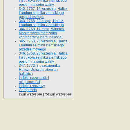
Instrukcya sejmiku ziemskiego
posłom na sejm walny
342. 1767, 15 września, Halicz.
Laudum sejmiku ziemskiego
gospodarskiego
343. 1768, 22 lutego, Halicz.
Laudum sejmiku ziemskiego
344. 1768, 17 maja, Winnica.
Manifestacya marszałka
konfederacyi ziemi halickiej
345. 1768, 26 września, Halicz.
Laudum sejmiku ziemskiego
przedsejmowego
346. 1768, 26 września, Halicz.
Instrukcya sejmiku ziemskiego
posłom na sejm walny
347. 1772, 3 października,
Halicz. Uchwała ziemian
halickich
Indeks nazw osób i
miejscowości
Indeks rzeczowy
Corrigenda
zwiń wszystkie
|
rozwiń wszystkie