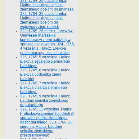
321. 1764, 29 października,
Halicz. Instrukcya sejmiku
ziemskiego posłom do prymasa
322. 1764, 29 października,
Halicz. Instrukcya sejmiku
ziemskiego posłom do
wojewody ziem ruskich
323. 1765, 26 marca, Jaryszów.
Uniwersał marszałka
konfederacyi ziemi halickiej w
sprawie okazowania. 324. 1765,
4 września, Halicz. Elekcya
podkomorzego ziemi halickiej
325. 1765, 5 września, Halicz.
Elekcya sędziego ziemskiego
halickiego
326. 1765, 6 września, Halicz.
Elekcya podsędka ziemi
halickiej
327. 1765, 7 września, Halicz.
Elekcya pisarza ziemskiego
halickiego
328. 1765, 9 września, Halicz.
Laudum sejmiku ziemskiego
deputackiego
329. 1765, 11 września, Halicz.
Protestacya ziemian halickich w
sprawie sejmiku ziemskiego
gospodarskiego. 330. 1766, 25
sierpnia, Halicz. Laudum
sejmiku ziemskiego
przedsejmowego