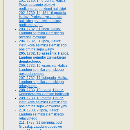
201. 1730, 14 grudnia, Halicz.
Poświadczenie elekcyi
podkomorzego ziemi halickiej
202. 1730, 14, 15 i 16 grudnia,
Halicz. Protestacye ziemian
halickich przeciwko elekcyi
podkomorzego
203. 1732, 31 lipca, Halicz.
Laudum sejmiku ziemskiego
przedsejmowego
204. 1732, 31 lipca, Halicz.
Instrukcya sejmiku ziemskiego
posłom na sejm walny
205. 1732, 15 września, Halicz.
Laudum sejmiku ziemskiego
deputackiego
206. 1732, 16 września, Halicz.
Laudum sejmiku ziemskiego
gospodarskiego
207. 1732, 17 listopada, Halicz.
Laudum sejmiku ziemskiego
relacyjnego
208. 1733, 10 marca, Halicz.
Konfederacya ziemian halickich­
209. 1733, 10 marca, Halicz.
Instrukcya sejmiku ziemskiego
posłom na sejm konwokacyjny
210. 1733, 7 lipca, Halicz.
Laudum sejmiku ziemskiego
relacyjnego
211. 1733, 31 sierpnia, pod
Gruszką. Laudum obozowe