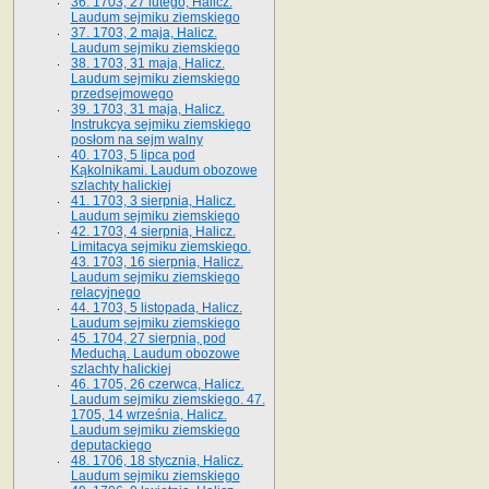
36. 1703, 27 lutego, Halicz.
Laudum sejmiku ziemskiego
37. 1703, 2 maja, Halicz.
Laudum sejmiku ziemskiego
38. 1703, 31 maja, Halicz.
Laudum sejmiku ziemskiego
przedsejmowego
39. 1703, 31 maja, Halicz.
Instrukcya sejmiku ziemskiego
posłom na sejm walny
40. 1703, 5 lipca pod
Kąkolnikami. Laudum obozowe
szlachty halickiej
41­. 1703, 3 sierpnia, Halicz.
Laudum sejmiku ziemskiego
42. 1703, 4 sierpnia, Halicz.
Limitacya sejmiku ziemskiego.
43. 1703, 16 sierpnia, Halicz.
Laudum sejmiku ziemskiego
relacyjnego
44. 1703, 5 listopada, Halicz.
Laudum sejmiku ziemskiego
45. 1704, 27 sierpnia, pod
Meduchą. Laudum obozowe
szlachty halickiej
46. 1705, 26 czerwca, Halicz.
Laudum sejmiku ziemskiego. 47.
1705, 14 września, Halicz.
Laudum sejmiku ziemskiego
deputackiego
48. 1706, 18 stycznia, Halicz.
Laudum sejmiku ziemskiego