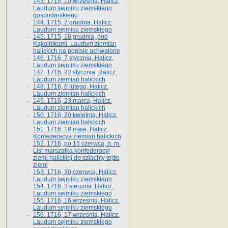
143. 1715, 10 września, Halicz.
Laudum sejmiku ziemskiego
gospodarskiego
144. 1715, 2 grudnia, Halicz.
Laudum sejmiku ziemskiego
145. 1715, 18 grudnia, pod
Kąkolnikami. Laudum ziemian
halickich na popisie uchwalone
146. 1716, 7 stycznia, Halicz.
Laudum sejmiku ziemskiego
147. 1716, 22 stycznia, Halicz.
Laudum ziemian halickich
148. 1716, 6 lutego, Halicz.
Laudum ziemian halickich
149. 1716, 23 marca, Halicz.
Laudum ziemian halickich
150. 1716, 20 kwietnia, Halicz.
Laudum ziemian halickich
151. 1716, 18 maja, Halicz.
Konfederacya ziemian halickich
152. 1716, po 15 czerwca, b. m.
List marszałka konfederacyi
ziemi halickiej do szlachty tejże
ziemi
153. 1716, 30 czerwca, Halicz.
Laudum sejmiku ziemskiego
154. 1716, 3 sierpnia, Halicz.
Laudum sejmiku ziemskiego
155. 1716, 16 września, Halicz.
Laudum sejmiku ziemskiego
156. 1716, 17 września, Halicz.
Laudum sejmiku ziemskiego