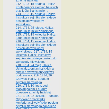
szlachty halickiej
212. 1733, 15 grudnia, Halicz.
Konfederacya ziemian halickich
przy królu Stanisławie I .
213. 1733, 15 grudnia, Halicz.
Instrukcya sejmiku ziemskiego
posłom do wojewody
kijowskiego
214. 1734, 25 lutego, Halicz.
Laudum sejmiku ziemskiego.
215. 1734, 15 kwietnia, Halicz.
Laudum sejmiku ziemskiego
216. 1734, 15 kwietnia, Halicz.
Instrukcya sejmiku ziemskiego
posłom do wojewody
wołyńskiego. 217. 1734, 15
kwietnia, Halicz. Instrukcya
sejmiku ziemskiego posłom do
wojewody kijowskiego
218. 1734, 24 maja, Halicz.
Uchwała ziemian halickich w
sprawie swawoli opryszków i
poddaństwa. 219. 1734, 26
czerwca, Halicz. Laudum
sejmiku ziemskiego
220. 1734, 30 lipca, pod
Maryampolem. Laudum
obozowe szlachty halickiej
221. 1735, 22 stycznia, Tłumacz.
Odpowiedź marszałka
konfederacyi wołyńskiej posłom
sejmiku ziemskiego halickiego