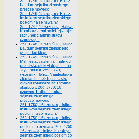
254. 1746, 15 sierpnia, Halicz.
Laudum sejmiku ziemskiego
przedsejmowego
255. 1746, 15 sierpnia, Halicz.
Instrukcya sejmiku ziemskiego
posłom na sejm walny
256. 1747, 12 września, Halicz.
Komisarz ziemi halickiej zdaje
rachunek z administracyi
czopowego
257. 1748, 10 września, Halicz.
Laudum sejmiku ziemskiego
gospodarskiego
258. 1749, 15 września, Halicz.
Manifestacya ziemian halickich
przeciwko elekcyi deputata na
Trybunał kor. 259. 1749, 17
września, Halicz. Manifestacya
ziemian halickich przeciwko
elekcyi komisarza na Trybunał
skarbowy. 260. 1750, 16
czerwca, Halicz. Laudum
sejmiku ziemskiego
przedsejmowego
261. 1750, 16 czerwca, Halicz.
Instrukcya sejmiku ziemskiego
posłom na sejm walny
262. 1750, 16 czerwca, Halicz.
Instrukcya sejmiku ziemskiego
posłom do prymasa. 263. 1750,
16 czerwca, Halicz. Instrukcya
sejmiku ziemskiego posłom do