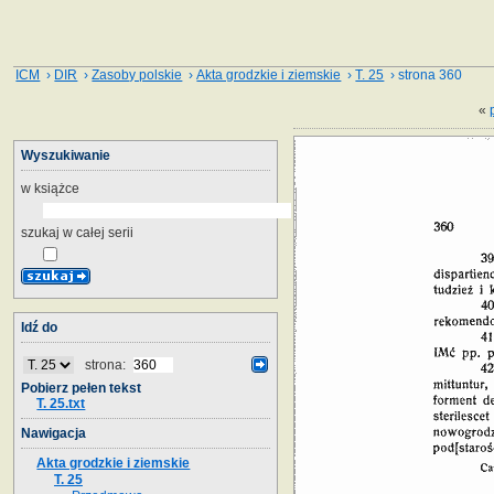
ICM
›
DIR
›
Zasoby polskie
›
Akta grodzkie i ziemskie
›
T. 25
› strona 360
«
Wyszukiwanie
w książce
szukaj w całej serii
Idź do
strona:
Pobierz pełen tekst
T. 25.txt
Nawigacja
Akta grodzkie i ziemskie
T. 25