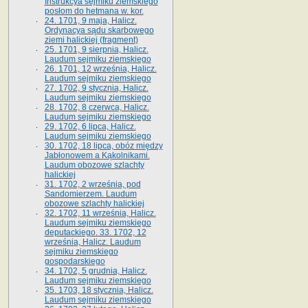
Instrukcya sejmiku ziemskiego
posłom do hetmana w. kor.
24. 1701, 9 maja, Halicz.
Ordynacya sądu skarbowego
ziemi halickiej (fragment)
25. 1701, 9 sierpnia, Halicz.
Laudum sejmiku ziemskiego
26. 1701, 12 września, Halicz.
Laudum sejmiku ziemskiego
27. 1702, 9 stycznia, Halicz.
Laudum sejmiku ziemskiego
28. 1702, 8 czerwca, Halicz.
Laudum sejmiku ziemskiego
29. 1702, 6 lipca, Halicz.
Laudum sejmiku ziemskiego
30. 1702, 18 lipca, obóz między
Jabłonowem a Kąkolnikami.
Laudum obozowe szlachty
halickiej
31. 1702, 2 września, pod
Sandomierzem. Laudum
obozowe szlachty halickiej
32. 1702, 11 września, Halicz.
Laudum sejmiku ziemskiego
deputackiego. 33. 1702, 12
września, Halicz. Laudum
sejmiku ziemskiego
gospodarskiego
34. 1702, 5 grudnia, Halicz.
Laudum sejmiku ziemskiego
35. 1703, 18 stycznia, Halicz.
Laudum sejmiku ziemskiego