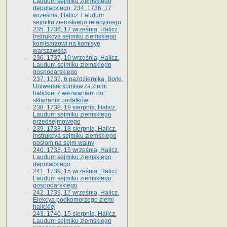
Laudum sejmiku ziemskiego
deputackiego. 234. 1736, 17
września, Halicz. Laudum
sejmiku ziemskiego relacyjnego
235. 1736, 17 września, Halicz.
Instrukcya sejmiku ziemskiego
komisarzowi na komisyę
warszawską
236. 1737, 10 września, Halicz.
Laudum sejmiku ziemskiego
gospodarskiego
237. 1737, 6 października, Borki.
Uniwersał komisarza ziemi
halickiej z wezwaniem do
składania podatków
238. 1738, 18 sierpnia, Halicz.
Laudum sejmiku ziemskiego
przedsejmowego
239. 1738, 18 sierpnia, Halicz.
Instrukcya sejmiku ziemskiego
posłom na sejm walny
240. 1738, 15 września, Halicz.
Laudum sejmiku ziemskiego
deputackiego
241. 1739, 15 września, Halicz.
Laudum sejmiku ziemskiego
gospodarskiego
242. 1739, 17 września, Halicz.
Elekcya podkomorzego ziemi
halickiej
243. 1740, 15 sierpnia, Halicz.
Laudum sejmiku ziemskiego