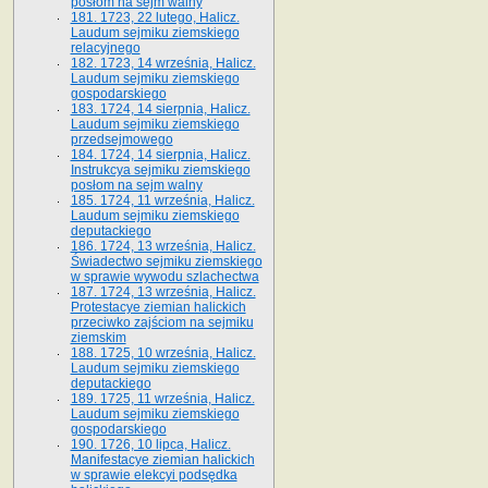
posłom na sejm walny
181. 1723, 22 lutego, Halicz.
Laudum sejmiku ziemskiego
relacyjnego
182. 1723, 14 września, Halicz.
Laudum sejmiku ziemskiego
gospodarskiego
183. 1724, 14 sierpnia, Halicz.
Laudum sejmiku ziemskiego
przedsejmowego
184. 1724, 14 sierpnia, Halicz.
Instrukcya sejmiku ziemskiego
posłom na sejm walny
185. 1724, 11 września, Halicz.
Laudum sejmiku ziemskiego
deputackiego
186. 1724, 13 września, Halicz.
Świadectwo sejmiku ziemskiego
w sprawie wywodu szlachectwa
187. 1724, 13 września, Halicz.
Protestacye ziemian halickich
przeciwko zajściom na sejmiku
ziemskim
188. 1725, 10 września, Halicz.
Laudum sejmiku ziemskiego
deputackiego
189. 1725, 11 września, Halicz.
Laudum sejmiku ziemskiego
gospodarskiego
190. 1726, 10 lipca, Halicz.
Manifestacye ziemian halickich
w sprawie elekcyi podsędka