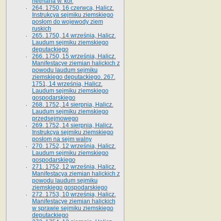
hetmana w. kor.
264. 1750, 16 czerwca, Halicz.
Instrukcya sejmiku ziemskiego
posłom do wojewody ziem
ruskich
265. 1750, 14 września, Halicz.
Laudum sejmiku ziemskiego
deputackiego
266. 1750, 15 września, Halicz.
Manifestacye ziemian halickich z
powodu laudum sejmiku
ziemskiego deputackiego. 267.
1751, 14 września, Halicz.
Laudum sejmiku ziemskiego
gospodarskiego
268. 1752, 14 sierpnia, Halicz.
Laudum sejmiku ziemskiego
przedsejmowego
269. 1752, 14 sierpnia, Halicz.
Instrukcya sejmiku ziemskiego
posłom na sejm walny
270. 1752, 12 września, Halicz.
Laudum sejmiku ziemskiego
gospodarskiego
271. 1752, 12 września, Halicz.
Manifestacya ziemian halickich z
powodu laudum sejmiku
ziemskiego gospodarskiego
272. 1753, 10 września, Halicz.
Manifestacye ziemian halickich
w sprawie sejmiku ziemskiego
deputackiego