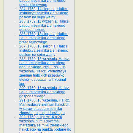
Laudum sejmiku ziemskiego
przedsejmowego
284. 1758, 14 sierpnia, Halicz.
Instrukcya sejmiku ziemskiego
posłom na sejm walny
285. 1759, 11 września, Halicz.
Laudum sejmiku ziemskiego
gospodarskiego
286. 1760, 18 sierpnia, Halicz.
Laudum sejmiku ziemskiego
przedsejmowego
287. 1760, 18 sierpnia, Halicz.
Instrukcya sejmiku ziemskiego
posłom na sejm walny
288. 1760, 15 września, Halicz.
Laudum sejmiku ziemskiego
deputackiego. 289. 1760, 16
września, Halicz. Protestacye
ziemian halickich przeciwko
elekcyi deputata na Trybunał
kor.
290. 1760, 16 września, Halicz.
Laudum sejmiku ziemskiego
gospodarskiego
291. 1760, 16 września, Halicz.
Manifestacye ziemian halickich
w sprawie laudum sejmiku
ziemskiego gospodarskiego
292. 1760, między 16 a 26
września, b. m. Rewersał
marszałka sejmiku ziemskiego
halickiego na punkta podane do