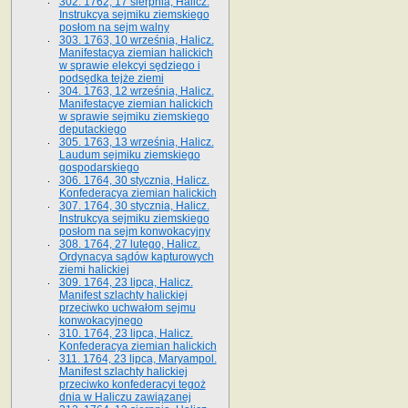
302. 1762, 17 sierpnia, Halicz.
Instrukcya sejmiku ziemskiego
posłom na sejm walny
303. 1763, 10 września, Halicz.
Manifestacya ziemian halickich
w sprawie elekcyi sędziego i
podsędka tejże ziemi
304. 1763, 12 września, Halicz.
Manifestacye ziemian halickich
w sprawie sejmiku ziemskiego
deputackiego
305. 1763, 13 września, Halicz.
Laudum sejmiku ziemskiego
gospodarskiego
306. 1764, 30 stycznia, Halicz.
Konfederacya ziemian halickich
307. 1764, 30 stycznia, Halicz.
Instrukcya sejmiku ziemskiego
posłom na sejm konwokacyjny
308. 1764, 27 lutego, Halicz.
Ordynacya sądów kapturowych
ziemi halickiej
309. 1764, 23 lipca, Halicz.
Manifest szlachty halickiej
przeciwko uchwałom sejmu
konwokacyjnego
310. 1764, 23 lipca, Halicz.
Konfederacya ziemian halickich
311. 1764, 23 lipca, Maryampol.
Manifest szlachty halickiej
przeciwko konfederacyi tegoż
dnia w Haliczu zawiązanej