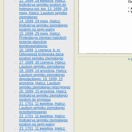
12. 1699, 28 kwietnia, Halicz.
Instrukcya sejmiku posłom do
hetmana pol. kor. 13. 1699, 29
maja, Halicz. Laudum sejmiku
ziemskiego
14. 1699, 29 maja, Halicz.
Instrukcya sejmiku ziemskiego
posłom na sejm walny
15. 1699, 29 maja, Halicz.
Protestacya ziemian halickich
przeciw staroście
trembowelskiemu
16. 1699, 1 czerwca, b. m.
Odpowiedź królewska dana
posłom sejmiku ziemskiego
«
17. 1699, 30 czerwca, Halicz.
Laudum sejmiku ziemskiego
18. 1699, 14 września, Halicz.
Laudum sejmiku ziemskiego
deputackiego. 19. 1699, 15
września, Halicz. Laudum
sejmiku ziemskiego relacyjnego
20. 1699, 15 września, Halicz.
Instrukcya sejmiku ziemskiego
posłom do prymasa
21. 1701, 11 kwietnia, Halicz.
Laudum sejmiku ziemskiego
przedsejmowego
22. 1701, 11 kwietnia, Halicz.
Instrukcya sejmiku ziemskiego
posłom na sejm walny
23. 1701, 11 kwietnia, Halicz.