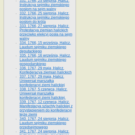
331. 1766, 25 sierpnia, Halicz.
Instrukcya sejmiku ziemskiego
posłom na sejm walny
332. 1766, 25 sierpnia, Halicz.
Instrukcya sejmiku ziemskiego
posłom do króla
333. 1766, 27 sierpnia, Halicz.
Protestacya ziemian halickich
przeciwko elekcyi posła na sejm
walny
334. 1766, 15 września, Halicz.
Laudum sejmiku ziemskiego
deputackiego
335. 1766, 16 września, Halicz.
Laudum sejmiku ziemskiego
gospodarskiego
336. 1767, 29 maja, Halicz.
Konfederacya ziemian halickich
337. 1767, 29 maja, Halicz.
Uniwersał marszałka
konfederacyi ziemi halickiej
338. 1767, 5 czerwca, Halicz.
Uniwersał marszałka
konfederacyi ziemi halickiej.
339. 1767, 12 czerwca, Halicz.
Manifestacya szlachty halickiej z
przystąpieniem do konfederacyi
tejże ziemi
340. 1767, 24 sierpnia, Halicz.
Laudum sejmiku ziemskiego
przedsejmowego
341. 1767, 24 sierpnia, Halicz.