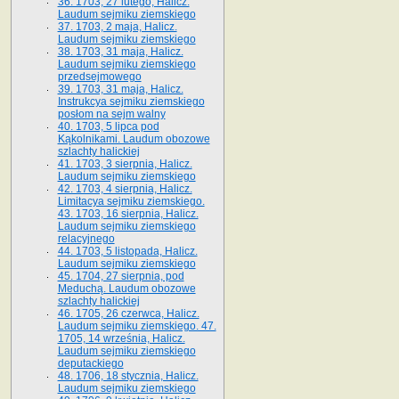
36. 1703, 27 lutego, Halicz.
Laudum sejmiku ziemskiego
37. 1703, 2 maja, Halicz.
Laudum sejmiku ziemskiego
38. 1703, 31 maja, Halicz.
Laudum sejmiku ziemskiego
przedsejmowego
39. 1703, 31 maja, Halicz.
Instrukcya sejmiku ziemskiego
posłom na sejm walny
40. 1703, 5 lipca pod
Kąkolnikami. Laudum obozowe
szlachty halickiej
41­. 1703, 3 sierpnia, Halicz.
Laudum sejmiku ziemskiego
42. 1703, 4 sierpnia, Halicz.
Limitacya sejmiku ziemskiego.
43. 1703, 16 sierpnia, Halicz.
Laudum sejmiku ziemskiego
relacyjnego
44. 1703, 5 listopada, Halicz.
Laudum sejmiku ziemskiego
45. 1704, 27 sierpnia, pod
Meduchą. Laudum obozowe
szlachty halickiej
46. 1705, 26 czerwca, Halicz.
Laudum sejmiku ziemskiego. 47.
1705, 14 września, Halicz.
Laudum sejmiku ziemskiego
deputackiego
48. 1706, 18 stycznia, Halicz.
Laudum sejmiku ziemskiego