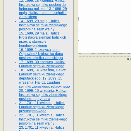
12. 1699, 28 kwietnia, Halicz.
Instrukcya sejmiku posłom do
hetmana pol. kor. 13. 1699, 29
maja, Halicz. Laudum sejmiku
ziemskiego
14. 1699, 29 maja, Halicz.
Instrukcya sejmiku ziemskiego
posłom na sejm walny
15. 1699, 29 maja, Halicz.
Protestacya ziemian halickich
przeciw staroście
trembowelskiemu
16. 1699, 1 czerwca, b. m.
Odpowiedź królewska dana
posłom sejmiku ziemskiego
«
17. 1699, 30 czerwca, Halicz.
Laudum sejmiku ziemskiego
18. 1699, 14 września, Halicz.
Laudum sejmiku ziemskiego
deputackiego. 19. 1699, 15
września, Halicz. Laudum
sejmiku ziemskiego relacyjnego
20. 1699, 15 września, Halicz.
Instrukcya sejmiku ziemskiego
posłom do prymasa
21. 1701, 11 kwietnia, Halicz.
Laudum sejmiku ziemskiego
przedsejmowego
22. 1701, 11 kwietnia, Halicz.
Instrukcya sejmiku ziemskiego
posłom na sejm walny
23. 1701, 11 kwietnia, Halicz.