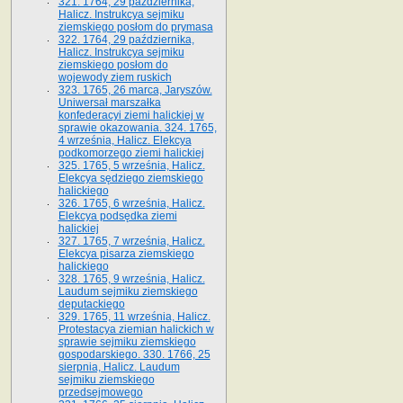
321. 1764, 29 października,
Halicz. Instrukcya sejmiku
ziemskiego posłom do prymasa
322. 1764, 29 października,
Halicz. Instrukcya sejmiku
ziemskiego posłom do
wojewody ziem ruskich
323. 1765, 26 marca, Jaryszów.
Uniwersał marszałka
konfederacyi ziemi halickiej w
sprawie okazowania. 324. 1765,
4 września, Halicz. Elekcya
podkomorzego ziemi halickiej
325. 1765, 5 września, Halicz.
Elekcya sędziego ziemskiego
halickiego
326. 1765, 6 września, Halicz.
Elekcya podsędka ziemi
halickiej
327. 1765, 7 września, Halicz.
Elekcya pisarza ziemskiego
halickiego
328. 1765, 9 września, Halicz.
Laudum sejmiku ziemskiego
deputackiego
329. 1765, 11 września, Halicz.
Protestacya ziemian halickich w
sprawie sejmiku ziemskiego
gospodarskiego. 330. 1766, 25
sierpnia, Halicz. Laudum
sejmiku ziemskiego
przedsejmowego