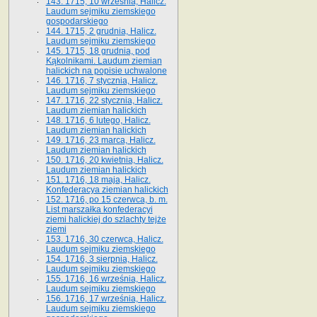
143. 1715, 10 września, Halicz.
Laudum sejmiku ziemskiego
gospodarskiego
144. 1715, 2 grudnia, Halicz.
Laudum sejmiku ziemskiego
145. 1715, 18 grudnia, pod
Kąkolnikami. Laudum ziemian
halickich na popisie uchwalone
146. 1716, 7 stycznia, Halicz.
Laudum sejmiku ziemskiego
147. 1716, 22 stycznia, Halicz.
Laudum ziemian halickich
148. 1716, 6 lutego, Halicz.
Laudum ziemian halickich
149. 1716, 23 marca, Halicz.
Laudum ziemian halickich
150. 1716, 20 kwietnia, Halicz.
Laudum ziemian halickich
151. 1716, 18 maja, Halicz.
Konfederacya ziemian halickich
152. 1716, po 15 czerwca, b. m.
List marszałka konfederacyi
ziemi halickiej do szlachty tejże
ziemi
153. 1716, 30 czerwca, Halicz.
Laudum sejmiku ziemskiego
154. 1716, 3 sierpnia, Halicz.
Laudum sejmiku ziemskiego
155. 1716, 16 września, Halicz.
Laudum sejmiku ziemskiego
156. 1716, 17 września, Halicz.
Laudum sejmiku ziemskiego