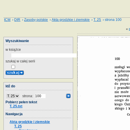
ICM
›
DIR
›
Zasoby polskie
›
Akta grodzkie i ziemskie
›
T. 25
› strona 100
«
Wyszukiwanie
w książce
szukaj w całej serii
Idź do
strona:
Pobierz pełen tekst
T. 25.txt
Nawigacja
Akta grodzkie i ziemskie
T. 25