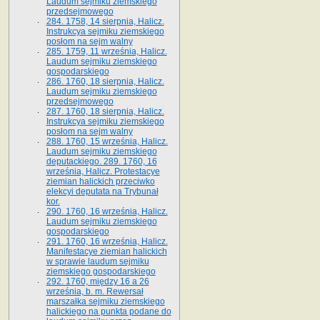
Laudum sejmiku ziemskiego
przedsejmowego
284. 1758, 14 sierpnia, Halicz.
Instrukcya sejmiku ziemskiego
posłom na sejm walny
285. 1759, 11 września, Halicz.
Laudum sejmiku ziemskiego
gospodarskiego
286. 1760, 18 sierpnia, Halicz.
Laudum sejmiku ziemskiego
przedsejmowego
287. 1760, 18 sierpnia, Halicz.
Instrukcya sejmiku ziemskiego
posłom na sejm walny
288. 1760, 15 września, Halicz.
Laudum sejmiku ziemskiego
deputackiego. 289. 1760, 16
września, Halicz. Protestacye
ziemian halickich przeciwko
elekcyi deputata na Trybunał
kor.
290. 1760, 16 września, Halicz.
Laudum sejmiku ziemskiego
gospodarskiego
291. 1760, 16 września, Halicz.
Manifestacye ziemian halickich
w sprawie laudum sejmiku
ziemskiego gospodarskiego
292. 1760, między 16 a 26
września, b. m. Rewersał
marszałka sejmiku ziemskiego
halickiego na punkta podane do