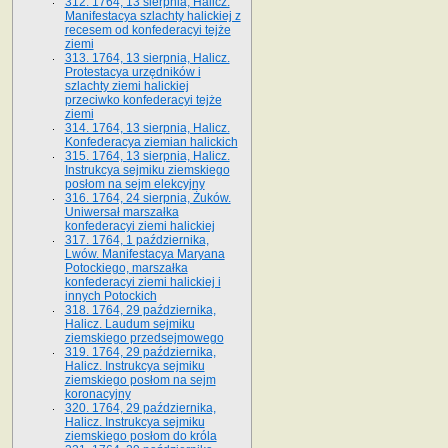
312. 1764, 13 sierpnia, Halicz.
Manifestacya szlachty halickiej z
recesem od konfederacyi tejże
ziemi
313. 1764, 13 sierpnia, Halicz.
Protestacya urzędników i
szlachty ziemi halickiej
przeciwko konfederacyi tejże
ziemi
314. 1764, 13 sierpnia, Halicz.
Konfederacya ziemian halickich
315. 1764, 13 sierpnia, Halicz.
Instrukcya sejmiku ziemskiego
posłom na sejm elekcyjny
316. 1764, 24 sierpnia, Żuków.
Uniwersał marszałka
konfederacyi ziemi halickiej
317. 1764, 1 października,
Lwów. Manifestacya Maryana
Potockiego, marszałka
konfederacyi ziemi halickiej i
innych Potockich
318. 1764, 29 października,
Halicz. Laudum sejmiku
ziemskiego przedsejmowego
319. 1764, 29 października,
Halicz. Instrukcya sejmiku
ziemskiego posłom na sejm
koronacyjny
320. 1764, 29 października,
Halicz. Instrukcya sejmiku
ziemskiego posłom do króla