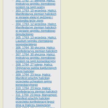
302. 1762, 17 sierpnia, Halicz.
Instrukcya sejmiku ziemskiego
posłom na sejm walny
303. 1763, 10 września, Halicz.
Manifestacya ziemian halickich
w sprawie elekcyi sędziego i
podsędka tejże ziemi
304. 1763, 12 września, Halicz.
Manifestacye ziemian halickich
w sprawie sejmiku ziemskiego
deputackiego
305. 1763, 13 września, Halicz.
Laudum sejmiku ziemskiego
gospodarskiego
306. 1764, 30 stycznia, Halicz.
Konfederacya ziemian halickich
307. 1764, 30 stycznia, Halicz.
Instrukcya sejmiku ziemskiego
posłom na sejm konwokacyjny
308. 1764, 27 lutego, Halicz.
Ordynacya sądów kapturowych
ziemi halickiej
309. 1764, 23 lipca, Halicz.
Manifest szlachty halickiej
przeciwko uchwałom sejmu
konwokacyjnego
310. 1764, 23 lipca, Halicz.
Konfederacya ziemian halickich
311. 1764, 23 lipca, Maryampol.
Manifest szlachty halickiej
przeciwko konfederacyi tegoż
dnia w Haliczu zawiązanej