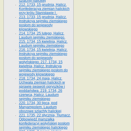
szlachty halickiej
212. 1733, 15 grudnia, Halicz.
Konfederacya ziemian halickich
przy królu Stanisławie I .
213. 1733, 15 grudnia, Halicz.
Instrukcya sejmiku ziemskiego
posłom do wojewody
kijowskiego
214. 1734, 25 lutego, Halicz.
Laudum sejmiku ziemskiego.
215. 1734, 15 kwietnia, Halicz.
Laudum sejmiku ziemskiego
216. 1734, 15 kwietnia, Halicz.
Instrukcya sejmiku ziemskiego
posłom do wojewody
wołyńskiego. 217. 1734, 15
kwietnia, Halicz. Instrukcya
sejmiku ziemskiego posłom do
wojewody kijowskiego
218. 1734, 24 maja, Halicz.
Uchwała ziemian halickich w
sprawie swawoli opryszków i
poddaństwa. 219. 1734, 26
czerwca, Halicz. Laudum
sejmiku ziemskiego
220. 1734, 30 lipca, pod
Maryampolem. Laudum
obozowe szlachty halickiej
221. 1735, 22 stycznia, Tłumacz.
Odpowiedź marszałka
konfederacyi wołyńskiej posłom
sejmiku ziemskiego halickiego