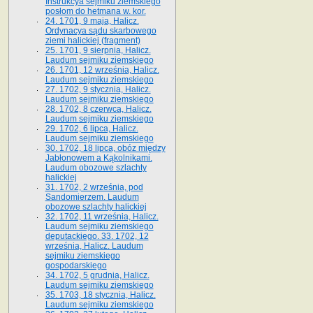
Instrukcya sejmiku ziemskiego
posłom do hetmana w. kor.
24. 1701, 9 maja, Halicz.
Ordynacya sądu skarbowego
ziemi halickiej (fragment)
25. 1701, 9 sierpnia, Halicz.
Laudum sejmiku ziemskiego
26. 1701, 12 września, Halicz.
Laudum sejmiku ziemskiego
27. 1702, 9 stycznia, Halicz.
Laudum sejmiku ziemskiego
28. 1702, 8 czerwca, Halicz.
Laudum sejmiku ziemskiego
29. 1702, 6 lipca, Halicz.
Laudum sejmiku ziemskiego
30. 1702, 18 lipca, obóz między
Jabłonowem a Kąkolnikami.
Laudum obozowe szlachty
halickiej
31. 1702, 2 września, pod
Sandomierzem. Laudum
obozowe szlachty halickiej
32. 1702, 11 września, Halicz.
Laudum sejmiku ziemskiego
deputackiego. 33. 1702, 12
września, Halicz. Laudum
sejmiku ziemskiego
gospodarskiego
34. 1702, 5 grudnia, Halicz.
Laudum sejmiku ziemskiego
35. 1703, 18 stycznia, Halicz.
Laudum sejmiku ziemskiego