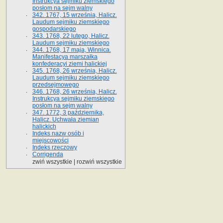
Instrukcya sejmiku ziemskiego
posłom na sejm walny
342. 1767, 15 września, Halicz.
Laudum sejmiku ziemskiego
gospodarskiego
343. 1768, 22 lutego, Halicz.
Laudum sejmiku ziemskiego
344. 1768, 17 maja, Winnica.
Manifestacya marszałka
konfederacyi ziemi halickiej
345. 1768, 26 września, Halicz.
Laudum sejmiku ziemskiego
przedsejmowego
346. 1768, 26 września, Halicz.
Instrukcya sejmiku ziemskiego
posłom na sejm walny
347. 1772, 3 października,
Halicz. Uchwała ziemian
halickich
Indeks nazw osób i
miejscowości
Indeks rzeczowy
Corrigenda
zwiń wszystkie
|
rozwiń wszystkie