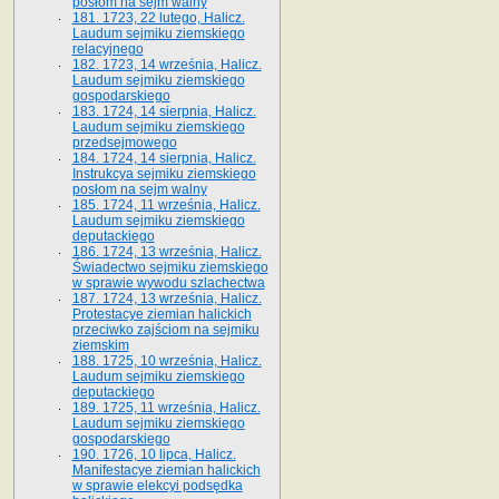
posłom na sejm walny
181. 1723, 22 lutego, Halicz.
Laudum sejmiku ziemskiego
relacyjnego
182. 1723, 14 września, Halicz.
Laudum sejmiku ziemskiego
gospodarskiego
183. 1724, 14 sierpnia, Halicz.
Laudum sejmiku ziemskiego
przedsejmowego
184. 1724, 14 sierpnia, Halicz.
Instrukcya sejmiku ziemskiego
posłom na sejm walny
185. 1724, 11 września, Halicz.
Laudum sejmiku ziemskiego
deputackiego
186. 1724, 13 września, Halicz.
Świadectwo sejmiku ziemskiego
w sprawie wywodu szlachectwa
187. 1724, 13 września, Halicz.
Protestacye ziemian halickich
przeciwko zajściom na sejmiku
ziemskim
188. 1725, 10 września, Halicz.
Laudum sejmiku ziemskiego
deputackiego
189. 1725, 11 września, Halicz.
Laudum sejmiku ziemskiego
gospodarskiego
190. 1726, 10 lipca, Halicz.
Manifestacye ziemian halickich
w sprawie elekcyi podsędka