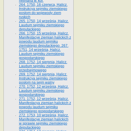
hetmana w. kor.
264. 1750, 16 czerwca, Halicz.
Instrukcya sejmiku ziemskiego
posłom do wojewody ziem
ruskich
265. 1750, 14 września, Halicz.
Laudum sejmiku ziemskiego
deputackiego
266. 1750, 15 września, Halicz.
Manifestacye ziemian halickich z
powodu laudum sejmiku
ziemskiego deputackiego. 267.
1751, 14 września, Halicz.
Laudum sejmiku ziemskiego
gospodarskiego
268. 1752, 14 sierpnia, Halicz.
Laudum sejmiku ziemskiego
przedsejmowego
269. 1752, 14 sierpnia, Halicz.
Instrukcya sejmiku ziemskiego
posłom na sejm walny
270. 1752, 12 września, Halicz.
Laudum sejmiku ziemskiego
gospodarskiego
271. 1752, 12 września, Halicz.
Manifestacya ziemian halickich z
powodu laudum sejmiku
ziemskiego gospodarskiego
272. 1753, 10 września, Halicz.
Manifestacye ziemian halickich
w sprawie sejmiku ziemskiego
deputackiego