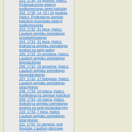
201. 1730, 14 grudnia, Halicz.
Poświadczenie elekcyi
podkomorzego ziemi halickiej
202. 1730, 14, 15 i 16 grudnia,
Halicz. Protestacye ziemian
halickich przeciwko elekcyi
podkomorzego
203. 1732, 31 lipca, Halicz.
Laudum sejmiku ziemskiego
przedsejmowego
204. 1732, 31 lipca, Halicz.
Instrukcya sejmiku ziemskiego
posłom na sejm walny
205. 1732, 15 września, Halicz.
Laudum sejmiku ziemskiego
deputackiego
206. 1732, 16 września, Halicz.
Laudum sejmiku ziemskiego
gospodarskiego
207. 1732, 17 listopada, Halicz.
Laudum sejmiku ziemskiego
relacyjnego
208. 1733, 10 marca, Halicz.
Konfederacya ziemian halickich­
209. 1733, 10 marca, Halicz.
Instrukcya sejmiku ziemskiego
posłom na sejm konwokacyjny
210. 1733, 7 lipca, Halicz.
Laudum sejmiku ziemskiego
relacyjnego
211. 1733, 31 sierpnia, pod
Gruszką. Laudum obozowe