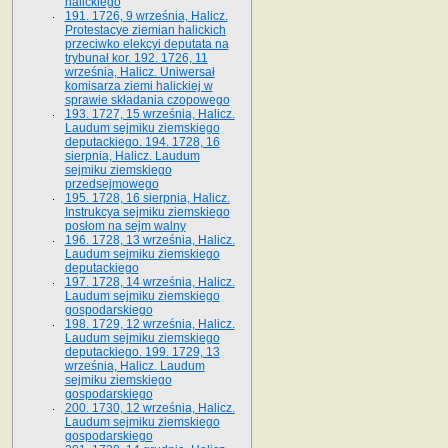
halickiego
191. 1726, 9 września, Halicz.
Protestacye ziemian halickich
przeciwko elekcyi deputata na
trybunał kor. 192. 1726, 11
września, Halicz. Uniwersał
komisarza ziemi halickiej w
sprawie składania czopowego
193. 1727, 15 września, Halicz.
Laudum sejmiku ziemskiego
deputackiego. 194. 1728, 16
sierpnia, Halicz. Laudum
sejmiku ziemskiego
przedsejmowego
195. 1728, 16 sierpnia, Halicz.
Instrukcya sejmiku ziemskiego
posłom na sejm walny
196. 1728, 13 września, Halicz.
Laudum sejmiku ziemskiego
deputackiego
197. 1728, 14 września, Halicz.
Laudum sejmiku ziemskiego
gospodarskiego
198. 1729, 12 września, Halicz.
Laudum sejmiku ziemskiego
deputackiego. 199. 1729, 13
września, Halicz. Laudum
sejmiku ziemskiego
gospodarskiego
200. 1730, 12 września, Halicz.
Laudum sejmiku ziemskiego
gospodarskiego