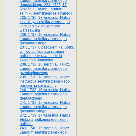
Laudum sejmiku ziemskiego
deputackiego. 234. 1736, 17
września, Halicz. Laudum
sejmiku ziemskiego relacyjnego
235. 1736, 17 września, Halicz.
Instrukcya sejmiku ziemskiego
komisarzowi na komisyę
warszawską
236. 1737, 10 września, Halicz.
Laudum sejmiku ziemskiego
gospodarskiego
237. 1737, 6 października, Borki.
Uniwersał komisarza ziemi
halickiej z wezwaniem do
składania podatków
238. 1738, 18 sierpnia, Halicz.
Laudum sejmiku ziemskiego
przedsejmowego
239. 1738, 18 sierpnia, Halicz.
Instrukcya sejmiku ziemskiego
posłom na sejm walny
240. 1738, 15 września, Halicz.
Laudum sejmiku ziemskiego
deputackiego
241. 1739, 15 września, Halicz.
Laudum sejmiku ziemskiego
gospodarskiego
242. 1739, 17 września, Halicz.
Elekcya podkomorzego ziemi
halickiej
243. 1740, 15 sierpnia, Halicz.
Laudum sejmiku ziemskiego