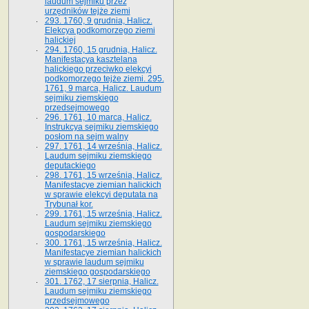
laudum sejmiku przez
urzędników tejże ziemi
293. 1760, 9 grudnia, Halicz.
Elekcya podkomorzego ziemi
halickiej
294. 1760, 15 grudnia, Halicz.
Manifestacya kasztelana
halickiego przeciwko elekcyi
podkomorzego tejże ziemi. 295.
1761, 9 marca, Halicz. Laudum
sejmiku ziemskiego
przedsejmowego
296. 1761, 10 marca, Halicz.
Instrukcya sejmiku ziemskiego
posłom na sejm walny
297. 1761, 14 września, Halicz.
Laudum sejmiku ziemskiego
deputackiego
298. 1761, 15 września, Halicz.
Manifestacye ziemian halickich
w sprawie elekcyi deputata na
Trybunał kor.
299. 1761, 15 września, Halicz.
Laudum sejmiku ziemskiego
gospodarskiego
300. 1761, 15 września, Halicz.
Manifestacye ziemian halickich
w sprawie laudum sejmiku
ziemskiego gospodarskiego
301. 1762, 17 sierpnia, Halicz.
Laudum sejmiku ziemskiego
przedsejmowego