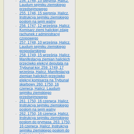
254. 1746, 15 sierpnia, Halicz.
Laudum sejmiku ziemskiego
przedsejmowego
255. 1746, 15 sierpnia, Halicz.
Instrukcya sejmiku ziemskiego
posłom na sejm walny
256. 1747, 12 września, Halicz.
Komisarz ziemi halickiej zdaje
rachunek z administracyi
czopowego
257. 1748, 10 września, Halicz.
Laudum sejmiku ziemskiego
gospodarskiego
258. 1749, 15 września, Halicz.
Manifestacya ziemian halickich
przeciwko elekcyi deputata na
Trybunał kor. 259. 1749, 17
września, Halicz. Manifestacya
ziemian halickich przeciwko
elekcyi komisarza na Trybunał
skarbowy. 260. 1750, 16
czerwca, Halicz. Laudum
sejmiku ziemskiego
przedsejmowego
261. 1750, 16 czerwca, Halicz.
Instrukcya sejmiku ziemskiego
posłom na sejm walny
262. 1750, 16 czerwca, Halicz.
Instrukcya sejmiku ziemskiego
posłom do prymasa. 263. 1750,
16 czerwca, Halicz. Instrukcya
sejmiku ziemskiego posłom do