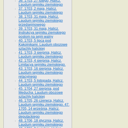
36. 1703, 27 lutego, Halicz.
Laudum sejmiku ziemskiego
37. 1703, 2 maja, Halicz.
Laudum sejmiku ziemskiego
38. 1703, 31 maja, Halicz.
Laudum sejmiku ziemskiego
przedsejmowego
39. 1703, 31 maja, Halicz.
Instrukcya sejmiku ziemskiego
posłom na sejm walny
40. 1703, 5 lipca pod
Kąkolnikami. Laudum obozowe
szlachty halickiej
41­. 1703, 3 sierpnia, Halicz.
Laudum sejmiku ziemskiego
42. 1703, 4 sierpnia, Halicz.
Limitacya sejmiku ziemskiego.
43. 1703, 16 sierpnia, Halicz.
Laudum sejmiku ziemskiego
relacyjnego
44. 1703, 5 listopada, Halicz.
Laudum sejmiku ziemskiego
45. 1704, 27 sierpnia, pod
Meduchą. Laudum obozowe
szlachty halickiej
46. 1705, 26 czerwca, Halicz.
Laudum sejmiku ziemskiego. 47.
1705, 14 września, Halicz.
Laudum sejmiku ziemskiego
deputackiego
48. 1706, 18 stycznia, Halicz.
Laudum sejmiku ziemskiego