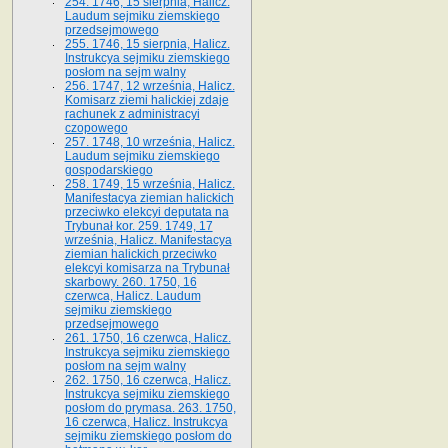
254. 1746, 15 sierpnia, Halicz.
Laudum sejmiku ziemskiego
przedsejmowego
255. 1746, 15 sierpnia, Halicz.
Instrukcya sejmiku ziemskiego
posłom na sejm walny
256. 1747, 12 września, Halicz.
Komisarz ziemi halickiej zdaje
rachunek z administracyi
czopowego
257. 1748, 10 września, Halicz.
Laudum sejmiku ziemskiego
gospodarskiego
258. 1749, 15 września, Halicz.
Manifestacya ziemian halickich
przeciwko elekcyi deputata na
Trybunał kor. 259. 1749, 17
września, Halicz. Manifestacya
ziemian halickich przeciwko
elekcyi komisarza na Trybunał
skarbowy. 260. 1750, 16
czerwca, Halicz. Laudum
sejmiku ziemskiego
przedsejmowego
261. 1750, 16 czerwca, Halicz.
Instrukcya sejmiku ziemskiego
posłom na sejm walny
262. 1750, 16 czerwca, Halicz.
Instrukcya sejmiku ziemskiego
posłom do prymasa. 263. 1750,
16 czerwca, Halicz. Instrukcya
sejmiku ziemskiego posłom do