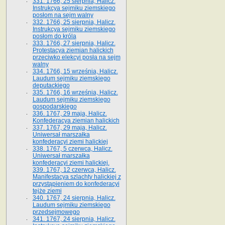
331. 1766, 25 sierpnia, Halicz.
Instrukcya sejmiku ziemskiego
posłom na sejm walny
332. 1766, 25 sierpnia, Halicz.
Instrukcya sejmiku ziemskiego
posłom do króla
333. 1766, 27 sierpnia, Halicz.
Protestacya ziemian halickich
przeciwko elekcyi posła na sejm
walny
334. 1766, 15 września, Halicz.
Laudum sejmiku ziemskiego
deputackiego
335. 1766, 16 września, Halicz.
Laudum sejmiku ziemskiego
gospodarskiego
336. 1767, 29 maja, Halicz.
Konfederacya ziemian halickich
337. 1767, 29 maja, Halicz.
Uniwersał marszałka
konfederacyi ziemi halickiej
338. 1767, 5 czerwca, Halicz.
Uniwersał marszałka
konfederacyi ziemi halickiej.
339. 1767, 12 czerwca, Halicz.
Manifestacya szlachty halickiej z
przystąpieniem do konfederacyi
tejże ziemi
340. 1767, 24 sierpnia, Halicz.
Laudum sejmiku ziemskiego
przedsejmowego
341. 1767, 24 sierpnia, Halicz.