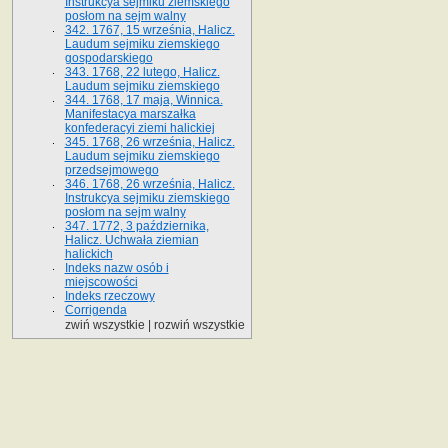
Instrukcya sejmiku ziemskiego
posłom na sejm walny
342. 1767, 15 września, Halicz.
Laudum sejmiku ziemskiego
gospodarskiego
343. 1768, 22 lutego, Halicz.
Laudum sejmiku ziemskiego
344. 1768, 17 maja, Winnica.
Manifestacya marszałka
konfederacyi ziemi halickiej
345. 1768, 26 września, Halicz.
Laudum sejmiku ziemskiego
przedsejmowego
346. 1768, 26 września, Halicz.
Instrukcya sejmiku ziemskiego
posłom na sejm walny
347. 1772, 3 października,
Halicz. Uchwała ziemian
halickich
Indeks nazw osób i
miejscowości
Indeks rzeczowy
Corrigenda
zwiń wszystkie
|
rozwiń wszystkie