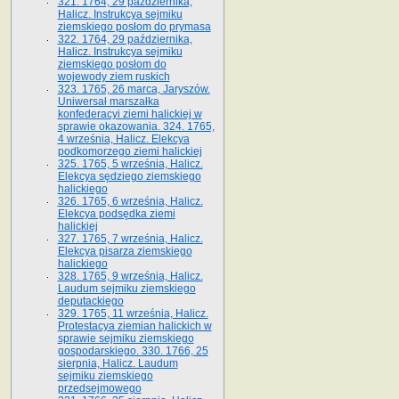
321. 1764, 29 października,
Halicz. Instrukcya sejmiku
ziemskiego posłom do prymasa
322. 1764, 29 października,
Halicz. Instrukcya sejmiku
ziemskiego posłom do
wojewody ziem ruskich
323. 1765, 26 marca, Jaryszów.
Uniwersał marszałka
konfederacyi ziemi halickiej w
sprawie okazowania. 324. 1765,
4 września, Halicz. Elekcya
podkomorzego ziemi halickiej
325. 1765, 5 września, Halicz.
Elekcya sędziego ziemskiego
halickiego
326. 1765, 6 września, Halicz.
Elekcya podsędka ziemi
halickiej
327. 1765, 7 września, Halicz.
Elekcya pisarza ziemskiego
halickiego
328. 1765, 9 września, Halicz.
Laudum sejmiku ziemskiego
deputackiego
329. 1765, 11 września, Halicz.
Protestacya ziemian halickich w
sprawie sejmiku ziemskiego
gospodarskiego. 330. 1766, 25
sierpnia, Halicz. Laudum
sejmiku ziemskiego
przedsejmowego