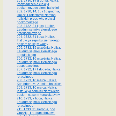
201. 1730, 14 grudnia, Halicz.
Poświadczenie elekcyi
podkomorzego ziemi halickiej
202. 1730, 14, 15 i 16 grudnia,
Halicz. Protestacye ziemian
halickich przeciwko elekcyi
podkomorzego
203. 1732, 31 lipca, Halicz.
Laudum sejmiku ziemskiego
przedsejmowego
204. 1732, 31 lipca, Halicz.
Instrukcya sejmiku ziemskiego
posłom na sejm walny
205. 1732, 15 września, Halicz.
Laudum sejmiku ziemskiego
deputackiego
206. 1732, 16 września, Halicz.
Laudum sejmiku ziemskiego
gospodarskiego
207. 1732, 17 listopada, Halicz.
Laudum sejmiku ziemskiego
relacyjnego
208. 1733, 10 marca, Halicz.
Konfederacya ziemian halickich­
209. 1733, 10 marca, Halicz.
Instrukcya sejmiku ziemskiego
posłom na sejm konwokacyjny
210. 1733, 7 lipca, Halicz.
Laudum sejmiku ziemskiego
relacyjnego
211. 1733, 31 sierpnia, pod
Gruszką. Laudum obozowe