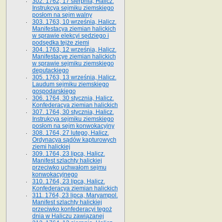
302. 1762, 17 sierpnia, Halicz.
Instrukcya sejmiku ziemskiego
posłom na sejm walny
303. 1763, 10 września, Halicz.
Manifestacya ziemian halickich
w sprawie elekcyi sędziego i
podsędka tejże ziemi
304. 1763, 12 września, Halicz.
Manifestacye ziemian halickich
w sprawie sejmiku ziemskiego
deputackiego
305. 1763, 13 września, Halicz.
Laudum sejmiku ziemskiego
gospodarskiego
306. 1764, 30 stycznia, Halicz.
Konfederacya ziemian halickich
307. 1764, 30 stycznia, Halicz.
Instrukcya sejmiku ziemskiego
posłom na sejm konwokacyjny
308. 1764, 27 lutego, Halicz.
Ordynacya sądów kapturowych
ziemi halickiej
309. 1764, 23 lipca, Halicz.
Manifest szlachty halickiej
przeciwko uchwałom sejmu
konwokacyjnego
310. 1764, 23 lipca, Halicz.
Konfederacya ziemian halickich
311. 1764, 23 lipca, Maryampol.
Manifest szlachty halickiej
przeciwko konfederacyi tegoż
dnia w Haliczu zawiązanej