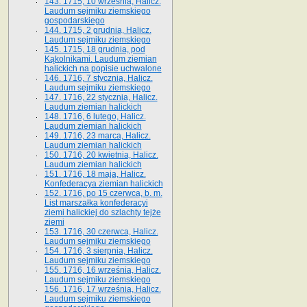
143. 1715, 10 września, Halicz.
Laudum sejmiku ziemskiego
gospodarskiego
144. 1715, 2 grudnia, Halicz.
Laudum sejmiku ziemskiego
145. 1715, 18 grudnia, pod
Kąkolnikami. Laudum ziemian
halickich na popisie uchwalone
146. 1716, 7 stycznia, Halicz.
Laudum sejmiku ziemskiego
147. 1716, 22 stycznia, Halicz.
Laudum ziemian halickich
148. 1716, 6 lutego, Halicz.
Laudum ziemian halickich
149. 1716, 23 marca, Halicz.
Laudum ziemian halickich
150. 1716, 20 kwietnia, Halicz.
Laudum ziemian halickich
151. 1716, 18 maja, Halicz.
Konfederacya ziemian halickich
152. 1716, po 15 czerwca, b. m.
List marszałka konfederacyi
ziemi halickiej do szlachty tejże
ziemi
153. 1716, 30 czerwca, Halicz.
Laudum sejmiku ziemskiego
154. 1716, 3 sierpnia, Halicz.
Laudum sejmiku ziemskiego
155. 1716, 16 września, Halicz.
Laudum sejmiku ziemskiego
156. 1716, 17 września, Halicz.
Laudum sejmiku ziemskiego