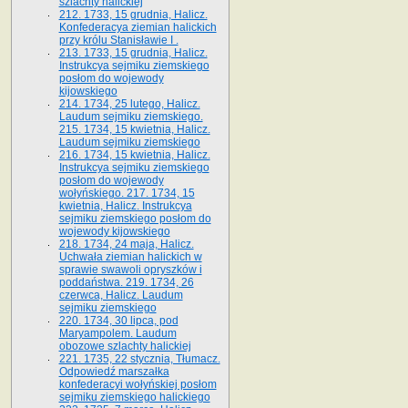
szlachty halickiej
212. 1733, 15 grudnia, Halicz.
Konfederacya ziemian halickich
przy królu Stanisławie I .
213. 1733, 15 grudnia, Halicz.
Instrukcya sejmiku ziemskiego
posłom do wojewody
kijowskiego
214. 1734, 25 lutego, Halicz.
Laudum sejmiku ziemskiego.
215. 1734, 15 kwietnia, Halicz.
Laudum sejmiku ziemskiego
216. 1734, 15 kwietnia, Halicz.
Instrukcya sejmiku ziemskiego
posłom do wojewody
wołyńskiego. 217. 1734, 15
kwietnia, Halicz. Instrukcya
sejmiku ziemskiego posłom do
wojewody kijowskiego
218. 1734, 24 maja, Halicz.
Uchwała ziemian halickich w
sprawie swawoli opryszków i
poddaństwa. 219. 1734, 26
czerwca, Halicz. Laudum
sejmiku ziemskiego
220. 1734, 30 lipca, pod
Maryampolem. Laudum
obozowe szlachty halickiej
221. 1735, 22 stycznia, Tłumacz.
Odpowiedź marszałka
konfederacyi wołyńskiej posłom
sejmiku ziemskiego halickiego