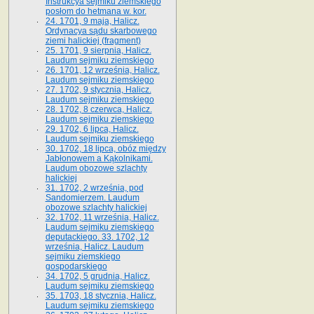
Instrukcya sejmiku ziemskiego
posłom do hetmana w. kor.
24. 1701, 9 maja, Halicz.
Ordynacya sądu skarbowego
ziemi halickiej (fragment)
25. 1701, 9 sierpnia, Halicz.
Laudum sejmiku ziemskiego
26. 1701, 12 września, Halicz.
Laudum sejmiku ziemskiego
27. 1702, 9 stycznia, Halicz.
Laudum sejmiku ziemskiego
28. 1702, 8 czerwca, Halicz.
Laudum sejmiku ziemskiego
29. 1702, 6 lipca, Halicz.
Laudum sejmiku ziemskiego
30. 1702, 18 lipca, obóz między
Jabłonowem a Kąkolnikami.
Laudum obozowe szlachty
halickiej
31. 1702, 2 września, pod
Sandomierzem. Laudum
obozowe szlachty halickiej
32. 1702, 11 września, Halicz.
Laudum sejmiku ziemskiego
deputackiego. 33. 1702, 12
września, Halicz. Laudum
sejmiku ziemskiego
gospodarskiego
34. 1702, 5 grudnia, Halicz.
Laudum sejmiku ziemskiego
35. 1703, 18 stycznia, Halicz.
Laudum sejmiku ziemskiego