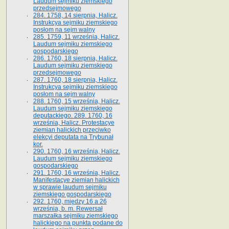
Laudum sejmiku ziemskiego
przedsejmowego
284. 1758, 14 sierpnia, Halicz.
Instrukcya sejmiku ziemskiego
posłom na sejm walny
285. 1759, 11 września, Halicz.
Laudum sejmiku ziemskiego
gospodarskiego
286. 1760, 18 sierpnia, Halicz.
Laudum sejmiku ziemskiego
przedsejmowego
287. 1760, 18 sierpnia, Halicz.
Instrukcya sejmiku ziemskiego
posłom na sejm walny
288. 1760, 15 września, Halicz.
Laudum sejmiku ziemskiego
deputackiego. 289. 1760, 16
września, Halicz. Protestacye
ziemian halickich przeciwko
elekcyi deputata na Trybunał
kor.
290. 1760, 16 września, Halicz.
Laudum sejmiku ziemskiego
gospodarskiego
291. 1760, 16 września, Halicz.
Manifestacye ziemian halickich
w sprawie laudum sejmiku
ziemskiego gospodarskiego
292. 1760, między 16 a 26
września, b. m. Rewersał
marszałka sejmiku ziemskiego
halickiego na punkta podane do