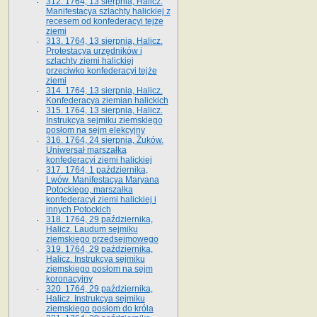
312. 1764, 13 sierpnia, Halicz.
Manifestacya szlachty halickiej z
recesem od konfederacyi tejże
ziemi
313. 1764, 13 sierpnia, Halicz.
Protestacya urzędników i
szlachty ziemi halickiej
przeciwko konfederacyi tejże
ziemi
314. 1764, 13 sierpnia, Halicz.
Konfederacya ziemian halickich
315. 1764, 13 sierpnia, Halicz.
Instrukcya sejmiku ziemskiego
posłom na sejm elekcyjny
316. 1764, 24 sierpnia, Żuków.
Uniwersał marszałka
konfederacyi ziemi halickiej
317. 1764, 1 października,
Lwów. Manifestacya Maryana
Potockiego, marszałka
konfederacyi ziemi halickiej i
innych Potockich
318. 1764, 29 października,
Halicz. Laudum sejmiku
ziemskiego przedsejmowego
319. 1764, 29 października,
Halicz. Instrukcya sejmiku
ziemskiego posłom na sejm
koronacyjny
320. 1764, 29 października,
Halicz. Instrukcya sejmiku
ziemskiego posłom do króla