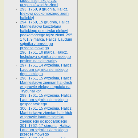
laudum sejmiku przez
urzędników tejże ziemi
293. 1760, 9 grudnia, Halicz.
Elekcya podkomorzego ziemi
halickiej
294. 1760, 15 grudnia, Halicz.
Manifestacya kasztelana
halickiego przeciwko elekcyi
podkomorzego tejże ziemi. 295.
1761, 9 marca, Halicz. Laudum
sejmiku ziemskiego
przedsejmowego
296. 1761, 10 marca, Halicz.
Instrukcya sejmiku ziemskiego
posłom na sejm walny
297. 1761, 14 września, Halicz.
Laudum sejmiku ziemskiego
deputackiego
298. 1761, 15 września, Halicz.
Manifestacye ziemian halickich
w sprawie elekcyi deputata na
Trybunał kor.
299. 1761, 15 września, Halicz.
Laudum sejmiku ziemskiego
gospodarskiego
300. 1761, 15 września, Halicz.
Manifestacye ziemian halickich
w sprawie laudum sejmiku
ziemskiego gospodarskiego
301. 1762, 17 sierpnia, Halicz.
Laudum sejmiku ziemskiego
przedsejmowego