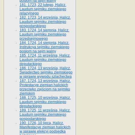
posłom na sejm walny
181. 1723, 22 lutego, Halicz.
Laudum sejmiku ziemskiego
relacyjnego
182. 1723, 14 września, Halicz.
Laudum sejmiku ziemskiego
gospodarskiego
183. 1724, 14 sierpnia, Halicz.
Laudum sejmiku ziemskiego
przedsejmowego
184. 1724, 14 sierpnia, Halicz.
Instrukcya sejmiku ziemskiego
posłom na sejm walny
185. 1724, 11 września, Halicz.
Laudum sejmiku ziemskiego
deputackiego
186. 1724, 13 września, Halicz.
Świadectwo sejmiku ziemskiego
w sprawie wywodu szlachectwa
187. 1724, 13 września, Halicz.
Protestacye ziemian halickich
przeciwko zajściom na sejmiku
ziemskim
188. 1725, 10 września, Halicz.
Laudum sejmiku ziemskiego
deputackiego
189. 1725, 11 września, Halicz.
Laudum sejmiku ziemskiego
gospodarskiego
190. 1726, 10 lipca, Halicz.
Manifestacye ziemian halickich
w sprawie elekcyi podsędka