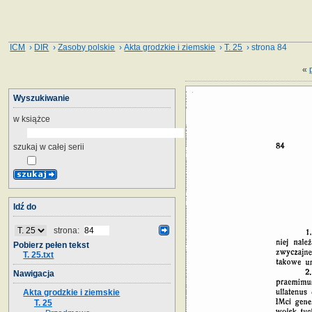
ICM
›
DIR
›
Zasoby polskie
›
Akta grodzkie i ziemskie
›
T. 25
› strona 84
«
Wyszukiwanie
w książce
szukaj w całej serii
Idź do
strona:
Pobierz pełen tekst
T. 25.txt
Nawigacja
Akta grodzkie i ziemskie
T. 25