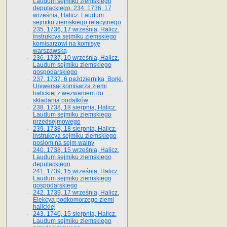
Laudum sejmiku ziemskiego
deputackiego. 234. 1736, 17
września, Halicz. Laudum
sejmiku ziemskiego relacyjnego
235. 1736, 17 września, Halicz.
Instrukcya sejmiku ziemskiego
komisarzowi na komisyę
warszawską
236. 1737, 10 września, Halicz.
Laudum sejmiku ziemskiego
gospodarskiego
237. 1737, 6 października, Borki.
Uniwersał komisarza ziemi
halickiej z wezwaniem do
składania podatków
238. 1738, 18 sierpnia, Halicz.
Laudum sejmiku ziemskiego
przedsejmowego
239. 1738, 18 sierpnia, Halicz.
Instrukcya sejmiku ziemskiego
posłom na sejm walny
240. 1738, 15 września, Halicz.
Laudum sejmiku ziemskiego
deputackiego
241. 1739, 15 września, Halicz.
Laudum sejmiku ziemskiego
gospodarskiego
242. 1739, 17 września, Halicz.
Elekcya podkomorzego ziemi
halickiej
243. 1740, 15 sierpnia, Halicz.
Laudum sejmiku ziemskiego