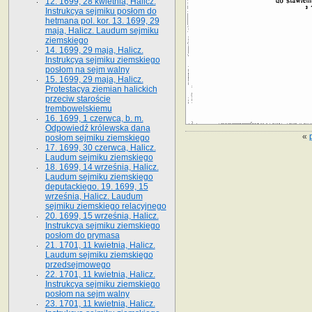
12. 1699, 28 kwietnia, Halicz.
Instrukcya sejmiku posłom do
hetmana pol. kor. 13. 1699, 29
maja, Halicz. Laudum sejmiku
ziemskiego
14. 1699, 29 maja, Halicz.
Instrukcya sejmiku ziemskiego
posłom na sejm walny
15. 1699, 29 maja, Halicz.
Protestacya ziemian halickich
przeciw staroście
trembowelskiemu
16. 1699, 1 czerwca, b. m.
Odpowiedź królewska dana
«
posłom sejmiku ziemskiego
17. 1699, 30 czerwca, Halicz.
Laudum sejmiku ziemskiego
18. 1699, 14 września, Halicz.
Laudum sejmiku ziemskiego
deputackiego. 19. 1699, 15
września, Halicz. Laudum
sejmiku ziemskiego relacyjnego
20. 1699, 15 września, Halicz.
Instrukcya sejmiku ziemskiego
posłom do prymasa
21. 1701, 11 kwietnia, Halicz.
Laudum sejmiku ziemskiego
przedsejmowego
22. 1701, 11 kwietnia, Halicz.
Instrukcya sejmiku ziemskiego
posłom na sejm walny
23. 1701, 11 kwietnia, Halicz.