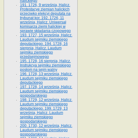
halickiego
191. 1726, 9 września, Halicz.
Protestacye ziemian halickich
przeciwko elekcyi deputata na
trybunał kor. 192. 1726, 11
września, Halicz. Uniwersał
komisarza ziemi halickiej w
sprawie składania czopowego
193. 1727, 15 września, Halicz.
Laudum sejmiku ziemskiego
deputackiego. 194. 1728, 16
sierpnia, Halicz. Laudum
sejmiku ziemskiego
przedsejmowego
195. 1728, 16 sierpnia, Halicz.
Instrukcya sejmiku ziemskiego
posłom na sejm walny
196. 1728, 13 września, Halicz.
Laudum sejmiku ziemskiego
deputackiego
197. 1728, 14 września, Halicz.
Laudum sejmiku ziemskiego
gospodarskiego
198. 1729, 12 września, Halicz.
Laudum sejmiku ziemskiego
deputackiego. 199. 1729, 13
września, Halicz. Laudum
sejmiku ziemskiego
gospodarskiego
200. 1730, 12 września, Halicz.
Laudum sejmiku ziemskiego
gospodarskiego