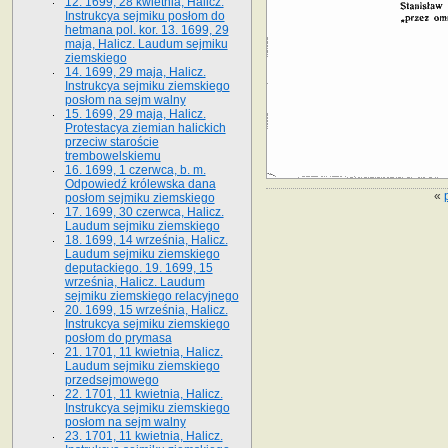
12. 1699, 28 kwietnia, Halicz.
Instrukcya sejmiku posłom do
hetmana pol. kor. 13. 1699, 29
maja, Halicz. Laudum sejmiku
ziemskiego
14. 1699, 29 maja, Halicz.
Instrukcya sejmiku ziemskiego
posłom na sejm walny
15. 1699, 29 maja, Halicz.
Protestacya ziemian halickich
przeciw staroście
trembowelskiemu
16. 1699, 1 czerwca, b. m.
Odpowiedź królewska dana
«
posłom sejmiku ziemskiego
17. 1699, 30 czerwca, Halicz.
Laudum sejmiku ziemskiego
18. 1699, 14 września, Halicz.
Laudum sejmiku ziemskiego
deputackiego. 19. 1699, 15
września, Halicz. Laudum
sejmiku ziemskiego relacyjnego
20. 1699, 15 września, Halicz.
Instrukcya sejmiku ziemskiego
posłom do prymasa
21. 1701, 11 kwietnia, Halicz.
Laudum sejmiku ziemskiego
przedsejmowego
22. 1701, 11 kwietnia, Halicz.
Instrukcya sejmiku ziemskiego
posłom na sejm walny
23. 1701, 11 kwietnia, Halicz.