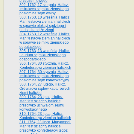
przedsejmowego
302. 1762, 17 sierpnia, Halicz.
Instrukcya sejmiku ziemskiego
posłom na sejm walny
303. 1763, 10 września, Halicz.
Manifestacya ziemian halickich
w sprawie elekcyi sędziego i
podsędka tejże ziemi
304. 1763, 12 września, Halicz.
Manifestacye ziemian halickich
w sprawie sejmiku ziemskiego
deputackiego
305. 1763, 13 września, Halicz.
Laudum sejmiku ziemskiego
gospodarskiego
306. 1764, 30 stycznia, Halicz.
Konfederacya ziemian halickich
307. 1764, 30 stycznia, Halicz.
Instrukcya sejmiku ziemskiego
posłom na sejm konwokacyjny
308. 1764, 27 lutego, Halicz.
Ordynacya sądów kapturowych
ziemi halickiej
309. 1764, 23 lipca, Halicz.
Manifest szlachty halickiej
przeciwko uchwałom sejmu
konwokacyjnego
310. 1764, 23 lipca, Halicz.
Konfederacya ziemian halickich
311. 1764, 23 lipca, Maryampol.
Manifest szlachty halickiej
przeciwko konfederacyi tegoż