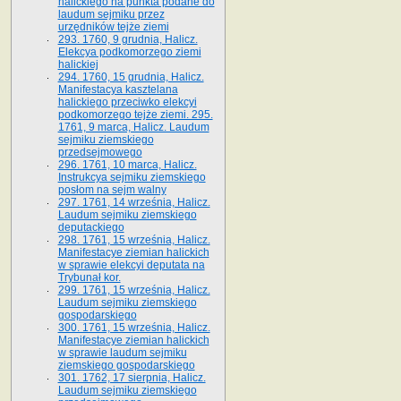
halickiego na punkta podane do
laudum sejmiku przez
urzędników tejże ziemi
293. 1760, 9 grudnia, Halicz.
Elekcya podkomorzego ziemi
halickiej
294. 1760, 15 grudnia, Halicz.
Manifestacya kasztelana
halickiego przeciwko elekcyi
podkomorzego tejże ziemi. 295.
1761, 9 marca, Halicz. Laudum
sejmiku ziemskiego
przedsejmowego
296. 1761, 10 marca, Halicz.
Instrukcya sejmiku ziemskiego
posłom na sejm walny
297. 1761, 14 września, Halicz.
Laudum sejmiku ziemskiego
deputackiego
298. 1761, 15 września, Halicz.
Manifestacye ziemian halickich
w sprawie elekcyi deputata na
Trybunał kor.
299. 1761, 15 września, Halicz.
Laudum sejmiku ziemskiego
gospodarskiego
300. 1761, 15 września, Halicz.
Manifestacye ziemian halickich
w sprawie laudum sejmiku
ziemskiego gospodarskiego
301. 1762, 17 sierpnia, Halicz.
Laudum sejmiku ziemskiego