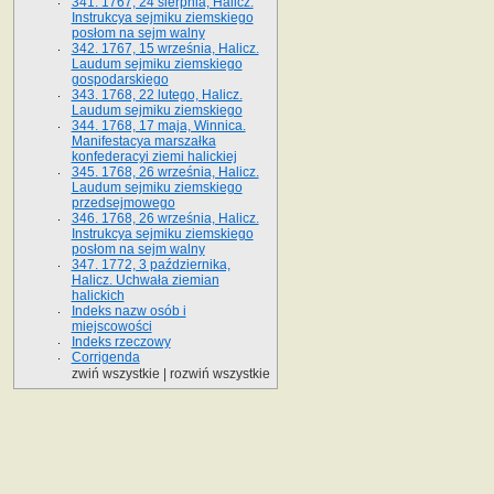
341. 1767, 24 sierpnia, Halicz.
Instrukcya sejmiku ziemskiego
posłom na sejm walny
342. 1767, 15 września, Halicz.
Laudum sejmiku ziemskiego
gospodarskiego
343. 1768, 22 lutego, Halicz.
Laudum sejmiku ziemskiego
344. 1768, 17 maja, Winnica.
Manifestacya marszałka
konfederacyi ziemi halickiej
345. 1768, 26 września, Halicz.
Laudum sejmiku ziemskiego
przedsejmowego
346. 1768, 26 września, Halicz.
Instrukcya sejmiku ziemskiego
posłom na sejm walny
347. 1772, 3 października,
Halicz. Uchwała ziemian
halickich
Indeks nazw osób i
miejscowości
Indeks rzeczowy
Corrigenda
zwiń wszystkie
|
rozwiń wszystkie