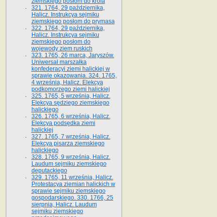
ziemskiego posłom do króla
321. 1764, 29 października,
Halicz. Instrukcya sejmiku
ziemskiego posłom do prymasa
322. 1764, 29 października,
Halicz. Instrukcya sejmiku
ziemskiego posłom do
wojewody ziem ruskich
323. 1765, 26 marca, Jaryszów.
Uniwersał marszałka
konfederacyi ziemi halickiej w
sprawie okazowania. 324. 1765,
4 września, Halicz. Elekcya
podkomorzego ziemi halickiej
325. 1765, 5 września, Halicz.
Elekcya sędziego ziemskiego
halickiego
326. 1765, 6 września, Halicz.
Elekcya podsędka ziemi
halickiej
327. 1765, 7 września, Halicz.
Elekcya pisarza ziemskiego
halickiego
328. 1765, 9 września, Halicz.
Laudum sejmiku ziemskiego
deputackiego
329. 1765, 11 września, Halicz.
Protestacya ziemian halickich w
sprawie sejmiku ziemskiego
gospodarskiego. 330. 1766, 25
sierpnia, Halicz. Laudum
sejmiku ziemskiego