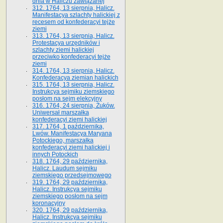
dnia w Haliczu zawiązanej
312. 1764, 13 sierpnia, Halicz.
Manifestacya szlachty halickiej z
recesem od konfederacyi tejże
ziemi
313. 1764, 13 sierpnia, Halicz.
Protestacya urzędników i
szlachty ziemi halickiej
przeciwko konfederacyi tejże
ziemi
314. 1764, 13 sierpnia, Halicz.
Konfederacya ziemian halickich
315. 1764, 13 sierpnia, Halicz.
Instrukcya sejmiku ziemskiego
posłom na sejm elekcyjny
316. 1764, 24 sierpnia, Żuków.
Uniwersał marszałka
konfederacyi ziemi halickiej
317. 1764, 1 października,
Lwów. Manifestacya Maryana
Potockiego, marszałka
konfederacyi ziemi halickiej i
innych Potockich
318. 1764, 29 października,
Halicz. Laudum sejmiku
ziemskiego przedsejmowego
319. 1764, 29 października,
Halicz. Instrukcya sejmiku
ziemskiego posłom na sejm
koronacyjny
320. 1764, 29 października,
Halicz. Instrukcya sejmiku