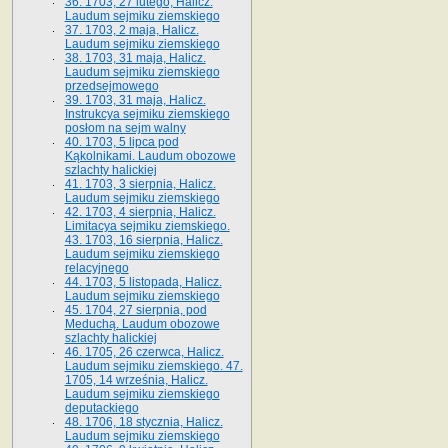
36. 1703, 27 lutego, Halicz.
Laudum sejmiku ziemskiego
37. 1703, 2 maja, Halicz.
Laudum sejmiku ziemskiego
38. 1703, 31 maja, Halicz.
Laudum sejmiku ziemskiego
przedsejmowego
39. 1703, 31 maja, Halicz.
Instrukcya sejmiku ziemskiego
posłom na sejm walny
40. 1703, 5 lipca pod
Kąkolnikami. Laudum obozowe
szlachty halickiej
41­. 1703, 3 sierpnia, Halicz.
Laudum sejmiku ziemskiego
42. 1703, 4 sierpnia, Halicz.
Limitacya sejmiku ziemskiego.
43. 1703, 16 sierpnia, Halicz.
Laudum sejmiku ziemskiego
relacyjnego
44. 1703, 5 listopada, Halicz.
Laudum sejmiku ziemskiego
45. 1704, 27 sierpnia, pod
Meduchą. Laudum obozowe
szlachty halickiej
46. 1705, 26 czerwca, Halicz.
Laudum sejmiku ziemskiego. 47.
1705, 14 września, Halicz.
Laudum sejmiku ziemskiego
deputackiego
48. 1706, 18 stycznia, Halicz.
Laudum sejmiku ziemskiego