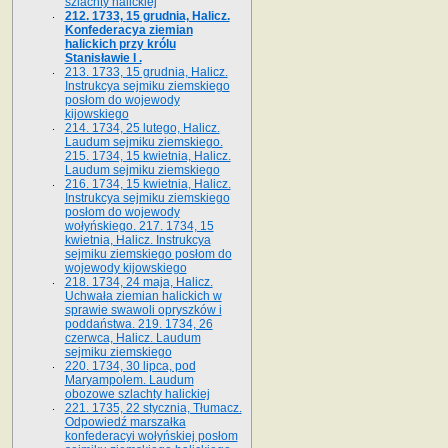
szlachty halickiej
212. 1733, 15 grudnia, Halicz.
Konfederacya ziemian
halickich przy królu
Stanisławie I .
213. 1733, 15 grudnia, Halicz.
Instrukcya sejmiku ziemskiego
posłom do wojewody
kijowskiego
214. 1734, 25 lutego, Halicz.
Laudum sejmiku ziemskiego.
215. 1734, 15 kwietnia, Halicz.
Laudum sejmiku ziemskiego
216. 1734, 15 kwietnia, Halicz.
Instrukcya sejmiku ziemskiego
posłom do wojewody
wołyńskiego. 217. 1734, 15
kwietnia, Halicz. Instrukcya
sejmiku ziemskiego posłom do
wojewody kijowskiego
218. 1734, 24 maja, Halicz.
Uchwała ziemian halickich w
sprawie swawoli opryszków i
poddaństwa. 219. 1734, 26
czerwca, Halicz. Laudum
sejmiku ziemskiego
220. 1734, 30 lipca, pod
Maryampolem. Laudum
obozowe szlachty halickiej
221. 1735, 22 stycznia, Tłumacz.
Odpowiedź marszałka
konfederacyi wołyńskiej posłom