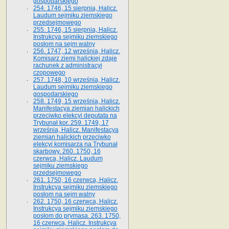
gospodarskiego
254. 1746, 15 sierpnia, Halicz.
Laudum sejmiku ziemskiego
przedsejmowego
255. 1746, 15 sierpnia, Halicz.
Instrukcya sejmiku ziemskiego
posłom na sejm walny
256. 1747, 12 września, Halicz.
Komisarz ziemi halickiej zdaje
rachunek z administracyi
czopowego
257. 1748, 10 września, Halicz.
Laudum sejmiku ziemskiego
gospodarskiego
258. 1749, 15 września, Halicz.
Manifestacya ziemian halickich
przeciwko elekcyi deputata na
Trybunał kor. 259. 1749, 17
września, Halicz. Manifestacya
ziemian halickich przeciwko
elekcyi komisarza na Trybunał
skarbowy. 260. 1750, 16
czerwca, Halicz. Laudum
sejmiku ziemskiego
przedsejmowego
261. 1750, 16 czerwca, Halicz.
Instrukcya sejmiku ziemskiego
posłom na sejm walny
262. 1750, 16 czerwca, Halicz.
Instrukcya sejmiku ziemskiego
posłom do prymasa. 263. 1750,
16 czerwca, Halicz. Instrukcya