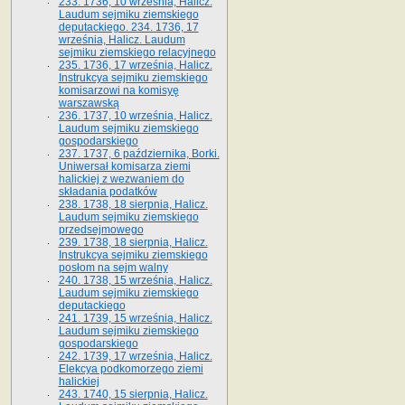
233. 1736, 10 września, Halicz.
Laudum sejmiku ziemskiego
deputackiego. 234. 1736, 17
września, Halicz. Laudum
sejmiku ziemskiego relacyjnego
235. 1736, 17 września, Halicz.
Instrukcya sejmiku ziemskiego
komisarzowi na komisyę
warszawską
236. 1737, 10 września, Halicz.
Laudum sejmiku ziemskiego
gospodarskiego
237. 1737, 6 października, Borki.
Uniwersał komisarza ziemi
halickiej z wezwaniem do
składania podatków
238. 1738, 18 sierpnia, Halicz.
Laudum sejmiku ziemskiego
przedsejmowego
239. 1738, 18 sierpnia, Halicz.
Instrukcya sejmiku ziemskiego
posłom na sejm walny
240. 1738, 15 września, Halicz.
Laudum sejmiku ziemskiego
deputackiego
241. 1739, 15 września, Halicz.
Laudum sejmiku ziemskiego
gospodarskiego
242. 1739, 17 września, Halicz.
Elekcya podkomorzego ziemi
halickiej
243. 1740, 15 sierpnia, Halicz.