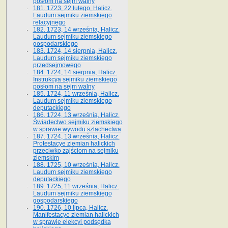
posłom na sejm walny
181. 1723, 22 lutego, Halicz.
Laudum sejmiku ziemskiego
relacyjnego
182. 1723, 14 września, Halicz.
Laudum sejmiku ziemskiego
gospodarskiego
183. 1724, 14 sierpnia, Halicz.
Laudum sejmiku ziemskiego
przedsejmowego
184. 1724, 14 sierpnia, Halicz.
Instrukcya sejmiku ziemskiego
posłom na sejm walny
185. 1724, 11 września, Halicz.
Laudum sejmiku ziemskiego
deputackiego
186. 1724, 13 września, Halicz.
Świadectwo sejmiku ziemskiego
w sprawie wywodu szlachectwa
187. 1724, 13 września, Halicz.
Protestacye ziemian halickich
przeciwko zajściom na sejmiku
ziemskim
188. 1725, 10 września, Halicz.
Laudum sejmiku ziemskiego
deputackiego
189. 1725, 11 września, Halicz.
Laudum sejmiku ziemskiego
gospodarskiego
190. 1726, 10 lipca, Halicz.
Manifestacye ziemian halickich
w sprawie elekcyi podsędka