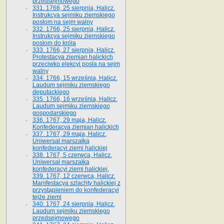
przedsejmowego
331. 1766, 25 sierpnia, Halicz.
Instrukcya sejmiku ziemskiego
posłom na sejm walny
332. 1766, 25 sierpnia, Halicz.
Instrukcya sejmiku ziemskiego
posłom do króla
333. 1766, 27 sierpnia, Halicz.
Protestacya ziemian halickich
przeciwko elekcyi posła na sejm
walny
334. 1766, 15 września, Halicz.
Laudum sejmiku ziemskiego
deputackiego
335. 1766, 16 września, Halicz.
Laudum sejmiku ziemskiego
gospodarskiego
336. 1767, 29 maja, Halicz.
Konfederacya ziemian halickich
337. 1767, 29 maja, Halicz.
Uniwersał marszałka
konfederacyi ziemi halickiej
338. 1767, 5 czerwca, Halicz.
Uniwersał marszałka
konfederacyi ziemi halickiej.
339. 1767, 12 czerwca, Halicz.
Manifestacya szlachty halickiej z
przystąpieniem do konfederacyi
tejże ziemi
340. 1767, 24 sierpnia, Halicz.
Laudum sejmiku ziemskiego
przedsejmowego