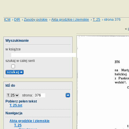
ICM
›
DIR
›
Zasoby polskie
›
Akta grodzkie i ziemskie
›
T. 25
› strona 376
«
Wyszukiwanie
w książce
szukaj w całej serii
Idź do
strona:
Pobierz pełen tekst
T. 25.txt
Nawigacja
Akta grodzkie i ziemskie
T. 25