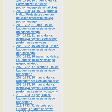
201. 1730, 14 grudnia, Halicz.
Poświadczenie elekcyi
podkomorzego ziemi halickiej
202. 1730, 14, 15 i 16 grudnia,
Halicz. Protestacye ziemian
halickich przeciwko elekcyi
podkomorzego
203. 1732, 31 lipca, Halicz.
Laudum sejmiku ziemskiego
przedsejmowego
204. 1732, 31 lipca, Halicz.
Instrukcya sejmiku ziemskiego
posłom na sejm walny
205. 1732, 15 września, Halicz.
Laudum sejmiku ziemskiego
deputackiego
206. 1732, 16 września, Halicz.
Laudum sejmiku ziemskiego
gospodarskiego
207. 1732, 17 listopada, Halicz.
Laudum sejmiku ziemskiego
relacyjnego
208. 1733, 10 marca, Halicz.
Konfederacya ziemian halickich­
209. 1733, 10 marca, Halicz.
Instrukcya sejmiku ziemskiego
posłom na sejm konwokacyjny
210. 1733, 7 lipca, Halicz.
Laudum sejmiku ziemskiego
relacyjnego
211. 1733, 31 sierpnia, pod
Gruszką. Laudum obozowe