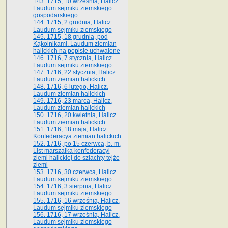
143. 1715, 10 września, Halicz.
Laudum sejmiku ziemskiego
gospodarskiego
144. 1715, 2 grudnia, Halicz.
Laudum sejmiku ziemskiego
145. 1715, 18 grudnia, pod
Kąkolnikami. Laudum ziemian
halickich na popisie uchwalone
146. 1716, 7 stycznia, Halicz.
Laudum sejmiku ziemskiego
147. 1716, 22 stycznia, Halicz.
Laudum ziemian halickich
148. 1716, 6 lutego, Halicz.
Laudum ziemian halickich
149. 1716, 23 marca, Halicz.
Laudum ziemian halickich
150. 1716, 20 kwietnia, Halicz.
Laudum ziemian halickich
151. 1716, 18 maja, Halicz.
Konfederacya ziemian halickich
152. 1716, po 15 czerwca, b. m.
List marszałka konfederacyi
ziemi halickiej do szlachty tejże
ziemi
153. 1716, 30 czerwca, Halicz.
Laudum sejmiku ziemskiego
154. 1716, 3 sierpnia, Halicz.
Laudum sejmiku ziemskiego
155. 1716, 16 września, Halicz.
Laudum sejmiku ziemskiego
156. 1716, 17 września, Halicz.
Laudum sejmiku ziemskiego