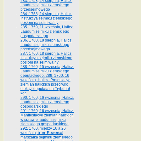
283. 1758, 14 sierpnia, Halicz.
Laudum sejmiku ziemskiego
przedsejmowego
284. 1758, 14 sierpnia, Halicz.
Instrukcya sejmiku ziemskiego
posłom na sejm walny
285. 1759, 11 września, Halicz.
Laudum sejmiku ziemskiego
gospodarskiego
286. 1760, 18 sierpnia, Halicz.
Laudum sejmiku ziemskiego
przedsejmowego
287. 1760, 18 sierpnia, Halicz.
Instrukcya sejmiku ziemskiego
posłom na sejm walny
288. 1760, 15 września, Halicz.
Laudum sejmiku ziemskiego
deputackiego. 289. 1760, 16
września, Halicz. Protestacye
ziemian halickich przeciwko
elekcyi deputata na Trybunał
kor.
290. 1760, 16 września, Halicz.
Laudum sejmiku ziemskiego
gospodarskiego
291. 1760, 16 września, Halicz.
Manifestacye ziemian halickich
w sprawie laudum sejmiku
ziemskiego gospodarskiego
292. 1760, między 16 a 26
września, b. m. Rewersał
marszałka sejmiku ziemskiego