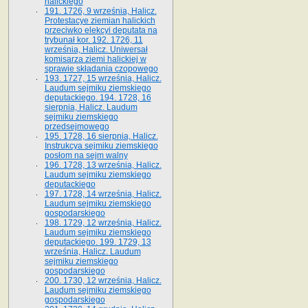
halickiego
191. 1726, 9 września, Halicz.
Protestacye ziemian halickich
przeciwko elekcyi deputata na
trybunał kor. 192. 1726, 11
września, Halicz. Uniwersał
komisarza ziemi halickiej w
sprawie składania czopowego
193. 1727, 15 września, Halicz.
Laudum sejmiku ziemskiego
deputackiego. 194. 1728, 16
sierpnia, Halicz. Laudum
sejmiku ziemskiego
przedsejmowego
195. 1728, 16 sierpnia, Halicz.
Instrukcya sejmiku ziemskiego
posłom na sejm walny
196. 1728, 13 września, Halicz.
Laudum sejmiku ziemskiego
deputackiego
197. 1728, 14 września, Halicz.
Laudum sejmiku ziemskiego
gospodarskiego
198. 1729, 12 września, Halicz.
Laudum sejmiku ziemskiego
deputackiego. 199. 1729, 13
września, Halicz. Laudum
sejmiku ziemskiego
gospodarskiego
200. 1730, 12 września, Halicz.
Laudum sejmiku ziemskiego
gospodarskiego