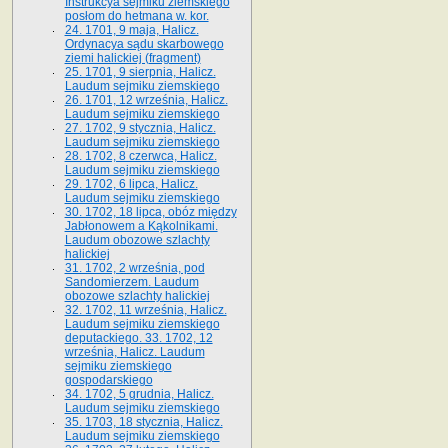
Instrukcya sejmiku ziemskiego
posłom do hetmana w. kor.
24. 1701, 9 maja, Halicz.
Ordynacya sądu skarbowego
ziemi halickiej (fragment)
25. 1701, 9 sierpnia, Halicz.
Laudum sejmiku ziemskiego
26. 1701, 12 września, Halicz.
Laudum sejmiku ziemskiego
27. 1702, 9 stycznia, Halicz.
Laudum sejmiku ziemskiego
28. 1702, 8 czerwca, Halicz.
Laudum sejmiku ziemskiego
29. 1702, 6 lipca, Halicz.
Laudum sejmiku ziemskiego
30. 1702, 18 lipca, obóz między
Jabłonowem a Kąkolnikami.
Laudum obozowe szlachty
halickiej
31. 1702, 2 września, pod
Sandomierzem. Laudum
obozowe szlachty halickiej
32. 1702, 11 września, Halicz.
Laudum sejmiku ziemskiego
deputackiego. 33. 1702, 12
września, Halicz. Laudum
sejmiku ziemskiego
gospodarskiego
34. 1702, 5 grudnia, Halicz.
Laudum sejmiku ziemskiego
35. 1703, 18 stycznia, Halicz.
Laudum sejmiku ziemskiego