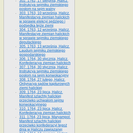
302. 1762, 17 sierpnia, Halicz.
Instrukcya sejmiku ziemskiego
posłom na sejm walny
303. 1763, 10 września, Halicz.
Manifestacya ziemian halickich
w sprawie elekcyi sędziego i
podsędka tejże ziemi
304. 1763, 12 września, Halicz.
Manifestacye ziemian halickich
w sprawie sejmiku ziemskiego
deputackiego
305. 1763, 13 września, Halicz.
Laudum sejmiku ziemskiego
gospodarskiego
306. 1764, 30 stycznia, Halicz.
Konfederacya ziemian halickich
307. 1764, 30 stycznia, Halicz.
Instrukcya sejmiku ziemskiego
posłom na sejm konwokacyjny
308. 1764, 27 lutego, Halicz.
Ordynacya sądów kapturowych
ziemi halickiej
309. 1764, 23 lipca, Halicz.
Manifest szlachty halickiej
przeciwko uchwałom sejmu
konwokacyjnego
310. 1764, 23 lipca, Halicz.
Konfederacya ziemian halickich
311. 1764, 23 lipca, Maryampol.
Manifest szlachty halickiej
przeciwko konfederacyi tegoż
dnia w Haliczu zawiązanej