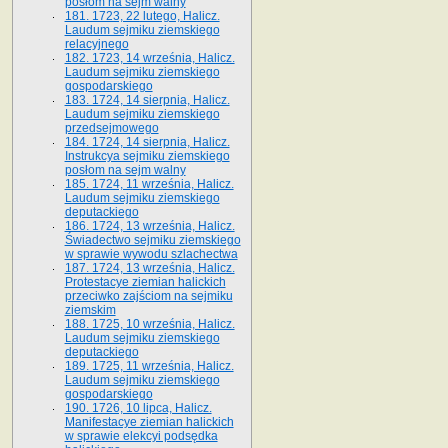
posłom na sejm walny
181. 1723, 22 lutego, Halicz.
Laudum sejmiku ziemskiego
relacyjnego
182. 1723, 14 września, Halicz.
Laudum sejmiku ziemskiego
gospodarskiego
183. 1724, 14 sierpnia, Halicz.
Laudum sejmiku ziemskiego
przedsejmowego
184. 1724, 14 sierpnia, Halicz.
Instrukcya sejmiku ziemskiego
posłom na sejm walny
185. 1724, 11 września, Halicz.
Laudum sejmiku ziemskiego
deputackiego
186. 1724, 13 września, Halicz.
Świadectwo sejmiku ziemskiego
w sprawie wywodu szlachectwa
187. 1724, 13 września, Halicz.
Protestacye ziemian halickich
przeciwko zajściom na sejmiku
ziemskim
188. 1725, 10 września, Halicz.
Laudum sejmiku ziemskiego
deputackiego
189. 1725, 11 września, Halicz.
Laudum sejmiku ziemskiego
gospodarskiego
190. 1726, 10 lipca, Halicz.
Manifestacye ziemian halickich
w sprawie elekcyi podsędka