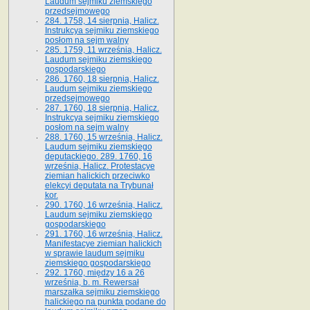
Laudum sejmiku ziemskiego
przedsejmowego
284. 1758, 14 sierpnia, Halicz.
Instrukcya sejmiku ziemskiego
posłom na sejm walny
285. 1759, 11 września, Halicz.
Laudum sejmiku ziemskiego
gospodarskiego
286. 1760, 18 sierpnia, Halicz.
Laudum sejmiku ziemskiego
przedsejmowego
287. 1760, 18 sierpnia, Halicz.
Instrukcya sejmiku ziemskiego
posłom na sejm walny
288. 1760, 15 września, Halicz.
Laudum sejmiku ziemskiego
deputackiego. 289. 1760, 16
września, Halicz. Protestacye
ziemian halickich przeciwko
elekcyi deputata na Trybunał
kor.
290. 1760, 16 września, Halicz.
Laudum sejmiku ziemskiego
gospodarskiego
291. 1760, 16 września, Halicz.
Manifestacye ziemian halickich
w sprawie laudum sejmiku
ziemskiego gospodarskiego
292. 1760, między 16 a 26
września, b. m. Rewersał
marszałka sejmiku ziemskiego
halickiego na punkta podane do