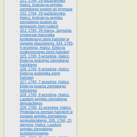
321. 1764, 29 października,
Halicz. Instrukcya sejmiku
ziemskiego posłom do prymasa
322. 1764, 29 października,
Halicz. Instrukcya sejmiku
ziemskiego posłom do
wojewody ziem ruskich
323. 1765, 26 marca, Jaryszów.
Uniwersał marszałka
konfederacyi ziemi halickiej w
sprawie okazowania. 324. 1765,
4 września, Halicz. Elekcya
podkomorzego ziemi halickiej
325. 1765, 5 września, Halicz.
Elekcya sędziego ziemskiego
halickiego
326. 1765, 6 września, Halicz.
Elekcya podsędka ziemi
halickiej
327. 1765, 7 września, Halicz.
Elekcya pisarza ziemskiego
halickiego
328. 1765, 9 września, Halicz.
Laudum sejmiku ziemskiego
deputackiego
329. 1765, 11 września, Halicz.
Protestacya ziemian halickich w
sprawie sejmiku ziemskiego
gospodarskiego. 330. 1766, 25
sierpnia, Halicz. Laudum
sejmiku ziemskiego
przedsejmowego