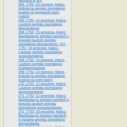
hetmana w. kor.
264. 1750, 16 czerwca, Halicz.
Instrukcya sejmiku ziemskiego
posłom do wojewody ziem
ruskich
265. 1750, 14 września, Halicz.
Laudum sejmiku ziemskiego
deputackiego
266. 1750, 15 września, Halicz.
Manifestacye ziemian halickich z
powodu laudum sejmiku
ziemskiego deputackiego. 267.
1751, 14 września, Halicz.
Laudum sejmiku ziemskiego
gospodarskiego
268. 1752, 14 sierpnia, Halicz.
Laudum sejmiku ziemskiego
przedsejmowego
269. 1752, 14 sierpnia, Halicz.
Instrukcya sejmiku ziemskiego
posłom na sejm walny
270. 1752, 12 września, Halicz.
Laudum sejmiku ziemskiego
gospodarskiego
271. 1752, 12 września, Halicz.
Manifestacya ziemian halickich z
powodu laudum sejmiku
ziemskiego gospodarskiego
272. 1753, 10 września, Halicz.
Manifestacye ziemian halickich
w sprawie sejmiku ziemskiego
deputackiego