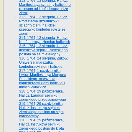
312. 1764, 13 sierpnia, Halicz.
Manifestacya szlachty halickiej z
recesem od konfederacyi tejże
ziemi
313. 1764, 13 sierpnia, Halicz.
Protestacya urzędników i
szlachty ziemi halickiej
przeciwko konfederacyi tejże
ziemi
314. 1764, 13 sierpnia, Halicz.
Konfederacya ziemian halickich
315. 1764, 13 sierpnia, Halicz.
Instrukcya sejmiku ziemskiego
posłom na sejm elekcyjny
316. 1764, 24 sierpnia, Żuków.
Uniwersał marszałka
konfederacyi ziemi halickiej
317. 1764, 1 października,
Lwów. Manifestacya Maryana
Potockiego, marszałka
konfederacyi ziemi halickiej i
innych Potockich
318. 1764, 29 października,
Halicz. Laudum sejmiku
ziemskiego przedsejmowego
319. 1764, 29 października,
Halicz. Instrukcya sejmiku
ziemskiego posłom na sejm
koronacyjny
320. 1764, 29 października,
Halicz. Instrukcya sejmiku
ziemskiego posłom do króla