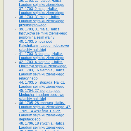
36. 1703, 27 lutego, Halicz.
Laudum sejmiku ziemskiego
37. 1703, 2 maja, Halicz.
Laudum sejmiku ziemskiego
38. 1703, 31 maja, Halicz.
Laudum sejmiku ziemskiego
przedsejmowego
39. 1703, 31 maja, Halicz.
Instrukcya sejmiku ziemskiego
posłom na sejm walny
40. 1703, 5 lipca pod
Kąkolnikami. Laudum obozowe
szlachty halickiej
41­. 1703, 3 sierpnia, Halicz.
Laudum sejmiku ziemskiego
42. 1703, 4 sierpnia, Halicz.
Limitacya sejmiku ziemskiego.
43. 1703, 16 sierpnia, Halicz.
Laudum sejmiku ziemskiego
relacyjnego
44. 1703, 5 listopada, Halicz.
Laudum sejmiku ziemskiego
45. 1704, 27 sierpnia, pod
Meduchą. Laudum obozowe
szlachty halickiej
46. 1705, 26 czerwca, Halicz.
Laudum sejmiku ziemskiego. 47.
1705, 14 września, Halicz.
Laudum sejmiku ziemskiego
deputackiego
48. 1706, 18 stycznia, Halicz.
Laudum sejmiku ziemskiego