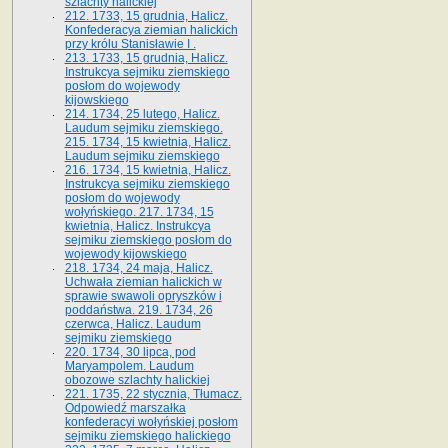
szlachty halickiej
212. 1733, 15 grudnia, Halicz.
Konfederacya ziemian halickich
przy królu Stanisławie I .
213. 1733, 15 grudnia, Halicz.
Instrukcya sejmiku ziemskiego
posłom do wojewody
kijowskiego
214. 1734, 25 lutego, Halicz.
Laudum sejmiku ziemskiego.
215. 1734, 15 kwietnia, Halicz.
Laudum sejmiku ziemskiego
216. 1734, 15 kwietnia, Halicz.
Instrukcya sejmiku ziemskiego
posłom do wojewody
wołyńskiego. 217. 1734, 15
kwietnia, Halicz. Instrukcya
sejmiku ziemskiego posłom do
wojewody kijowskiego
218. 1734, 24 maja, Halicz.
Uchwała ziemian halickich w
sprawie swawoli opryszków i
poddaństwa. 219. 1734, 26
czerwca, Halicz. Laudum
sejmiku ziemskiego
220. 1734, 30 lipca, pod
Maryampolem. Laudum
obozowe szlachty halickiej
221. 1735, 22 stycznia, Tłumacz.
Odpowiedź marszałka
konfederacyi wołyńskiej posłom
sejmiku ziemskiego halickiego