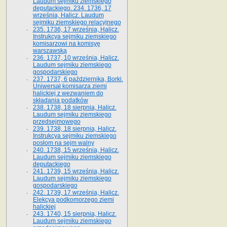
Laudum sejmiku ziemskiego
deputackiego. 234. 1736, 17
września, Halicz. Laudum
sejmiku ziemskiego relacyjnego
235. 1736, 17 września, Halicz.
Instrukcya sejmiku ziemskiego
komisarzowi na komisyę
warszawską
236. 1737, 10 września, Halicz.
Laudum sejmiku ziemskiego
gospodarskiego
237. 1737, 6 października, Borki.
Uniwersał komisarza ziemi
halickiej z wezwaniem do
składania podatków
238. 1738, 18 sierpnia, Halicz.
Laudum sejmiku ziemskiego
przedsejmowego
239. 1738, 18 sierpnia, Halicz.
Instrukcya sejmiku ziemskiego
posłom na sejm walny
240. 1738, 15 września, Halicz.
Laudum sejmiku ziemskiego
deputackiego
241. 1739, 15 września, Halicz.
Laudum sejmiku ziemskiego
gospodarskiego
242. 1739, 17 września, Halicz.
Elekcya podkomorzego ziemi
halickiej
243. 1740, 15 sierpnia, Halicz.
Laudum sejmiku ziemskiego