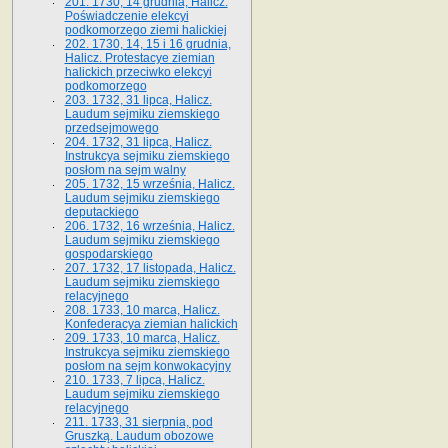
201. 1730, 14 grudnia, Halicz.
Poświadczenie elekcyi
podkomorzego ziemi halickiej
202. 1730, 14, 15 i 16 grudnia,
Halicz. Protestacye ziemian
halickich przeciwko elekcyi
podkomorzego
203. 1732, 31 lipca, Halicz.
Laudum sejmiku ziemskiego
przedsejmowego
204. 1732, 31 lipca, Halicz.
Instrukcya sejmiku ziemskiego
posłom na sejm walny
205. 1732, 15 września, Halicz.
Laudum sejmiku ziemskiego
deputackiego
206. 1732, 16 września, Halicz.
Laudum sejmiku ziemskiego
gospodarskiego
207. 1732, 17 listopada, Halicz.
Laudum sejmiku ziemskiego
relacyjnego
208. 1733, 10 marca, Halicz.
Konfederacya ziemian halickich­
209. 1733, 10 marca, Halicz.
Instrukcya sejmiku ziemskiego
posłom na sejm konwokacyjny
210. 1733, 7 lipca, Halicz.
Laudum sejmiku ziemskiego
relacyjnego
211. 1733, 31 sierpnia, pod
Gruszką. Laudum obozowe