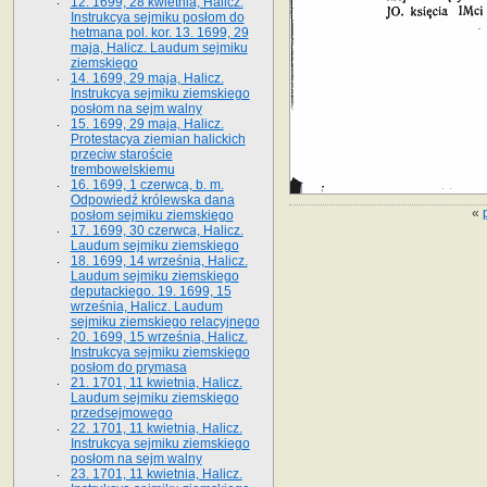
12. 1699, 28 kwietnia, Halicz.
Instrukcya sejmiku posłom do
hetmana pol. kor. 13. 1699, 29
maja, Halicz. Laudum sejmiku
ziemskiego
14. 1699, 29 maja, Halicz.
Instrukcya sejmiku ziemskiego
posłom na sejm walny
15. 1699, 29 maja, Halicz.
Protestacya ziemian halickich
przeciw staroście
trembowelskiemu
16. 1699, 1 czerwca, b. m.
Odpowiedź królewska dana
«
posłom sejmiku ziemskiego
17. 1699, 30 czerwca, Halicz.
Laudum sejmiku ziemskiego
18. 1699, 14 września, Halicz.
Laudum sejmiku ziemskiego
deputackiego. 19. 1699, 15
września, Halicz. Laudum
sejmiku ziemskiego relacyjnego
20. 1699, 15 września, Halicz.
Instrukcya sejmiku ziemskiego
posłom do prymasa
21. 1701, 11 kwietnia, Halicz.
Laudum sejmiku ziemskiego
przedsejmowego
22. 1701, 11 kwietnia, Halicz.
Instrukcya sejmiku ziemskiego
posłom na sejm walny
23. 1701, 11 kwietnia, Halicz.