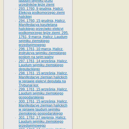
laudum sejmiku przez
urzędników tejże ziemi
293. 1760, 9 grudnia, Halicz.
Elekcya podkomorzego ziemi
halickiej
294. 1760, 15 grudnia, Halicz.
Manifestacya kasztelana
halickiego przeciwko elekcyi
podkomorzego tejże ziemi. 295.
1761, 9 marca, Halicz. Laudum
sejmiku ziemskiego
przedsejmowego
296. 1761, 10 marca, Halicz.
Instrukcya sejmiku ziemskiego
posłom na sejm walny
297. 1761, 14 września, Halicz.
Laudum sejmiku ziemskiego
deputackiego
298. 1761, 15 września, Halicz.
Manifestacye ziemian halickich
w sprawie elekcyi deputata na
Trybunał kor.
299. 1761, 15 września, Halicz.
Laudum sejmiku ziemskiego
gospodarskiego
300. 1761, 15 września, Halicz.
Manifestacye ziemian halickich
w sprawie laudum sejmiku
ziemskiego gospodarskiego
301. 1762, 17 sierpnia, Halicz.
Laudum sejmiku ziemskiego
przedsejmowego