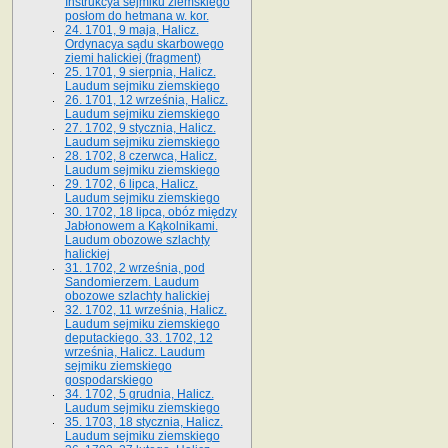
Instrukcya sejmiku ziemskiego
posłom do hetmana w. kor.
24. 1701, 9 maja, Halicz.
Ordynacya sądu skarbowego
ziemi halickiej (fragment)
25. 1701, 9 sierpnia, Halicz.
Laudum sejmiku ziemskiego
26. 1701, 12 września, Halicz.
Laudum sejmiku ziemskiego
27. 1702, 9 stycznia, Halicz.
Laudum sejmiku ziemskiego
28. 1702, 8 czerwca, Halicz.
Laudum sejmiku ziemskiego
29. 1702, 6 lipca, Halicz.
Laudum sejmiku ziemskiego
30. 1702, 18 lipca, obóz między
Jabłonowem a Kąkolnikami.
Laudum obozowe szlachty
halickiej
31. 1702, 2 września, pod
Sandomierzem. Laudum
obozowe szlachty halickiej
32. 1702, 11 września, Halicz.
Laudum sejmiku ziemskiego
deputackiego. 33. 1702, 12
września, Halicz. Laudum
sejmiku ziemskiego
gospodarskiego
34. 1702, 5 grudnia, Halicz.
Laudum sejmiku ziemskiego
35. 1703, 18 stycznia, Halicz.
Laudum sejmiku ziemskiego