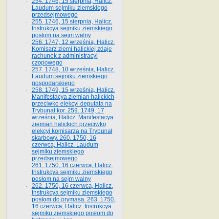
254. 1746, 15 sierpnia, Halicz.
Laudum sejmiku ziemskiego
przedsejmowego
255. 1746, 15 sierpnia, Halicz.
Instrukcya sejmiku ziemskiego
posłom na sejm walny
256. 1747, 12 września, Halicz.
Komisarz ziemi halickiej zdaje
rachunek z administracyi
czopowego
257. 1748, 10 września, Halicz.
Laudum sejmiku ziemskiego
gospodarskiego
258. 1749, 15 września, Halicz.
Manifestacya ziemian halickich
przeciwko elekcyi deputata na
Trybunał kor. 259. 1749, 17
września, Halicz. Manifestacya
ziemian halickich przeciwko
elekcyi komisarza na Trybunał
skarbowy. 260. 1750, 16
czerwca, Halicz. Laudum
sejmiku ziemskiego
przedsejmowego
261. 1750, 16 czerwca, Halicz.
Instrukcya sejmiku ziemskiego
posłom na sejm walny
262. 1750, 16 czerwca, Halicz.
Instrukcya sejmiku ziemskiego
posłom do prymasa. 263. 1750,
16 czerwca, Halicz. Instrukcya
sejmiku ziemskiego posłom do