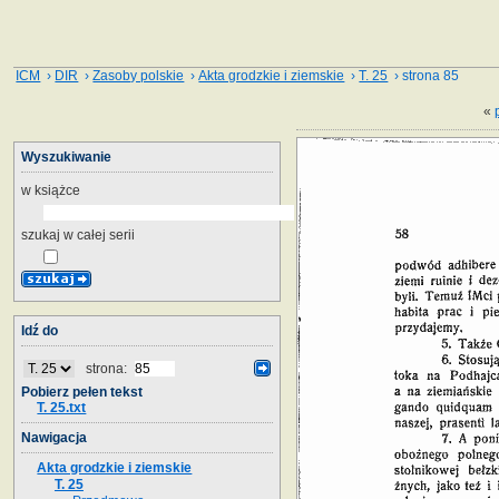
ICM
›
DIR
›
Zasoby polskie
›
Akta grodzkie i ziemskie
›
T. 25
› strona 85
«
Wyszukiwanie
w książce
szukaj w całej serii
Idź do
strona:
Pobierz pełen tekst
T. 25.txt
Nawigacja
Akta grodzkie i ziemskie
T. 25