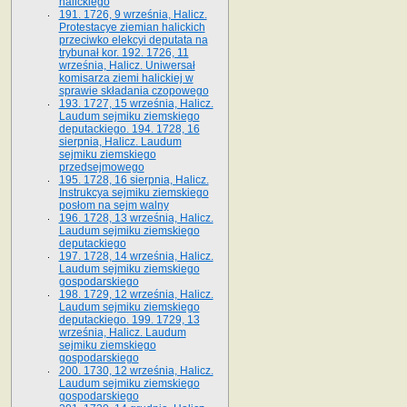
halickiego
191. 1726, 9 września, Halicz.
Protestacye ziemian halickich
przeciwko elekcyi deputata na
trybunał kor. 192. 1726, 11
września, Halicz. Uniwersał
komisarza ziemi halickiej w
sprawie składania czopowego
193. 1727, 15 września, Halicz.
Laudum sejmiku ziemskiego
deputackiego. 194. 1728, 16
sierpnia, Halicz. Laudum
sejmiku ziemskiego
przedsejmowego
195. 1728, 16 sierpnia, Halicz.
Instrukcya sejmiku ziemskiego
posłom na sejm walny
196. 1728, 13 września, Halicz.
Laudum sejmiku ziemskiego
deputackiego
197. 1728, 14 września, Halicz.
Laudum sejmiku ziemskiego
gospodarskiego
198. 1729, 12 września, Halicz.
Laudum sejmiku ziemskiego
deputackiego. 199. 1729, 13
września, Halicz. Laudum
sejmiku ziemskiego
gospodarskiego
200. 1730, 12 września, Halicz.
Laudum sejmiku ziemskiego
gospodarskiego