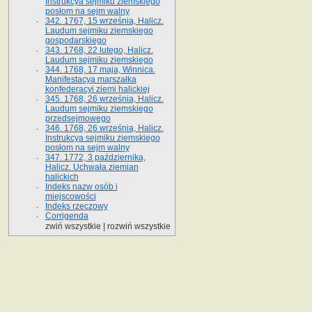
Instrukcya sejmiku ziemskiego
posłom na sejm walny
342. 1767, 15 września, Halicz.
Laudum sejmiku ziemskiego
gospodarskiego
343. 1768, 22 lutego, Halicz.
Laudum sejmiku ziemskiego
344. 1768, 17 maja, Winnica.
Manifestacya marszałka
konfederacyi ziemi halickiej
345. 1768, 26 września, Halicz.
Laudum sejmiku ziemskiego
przedsejmowego
346. 1768, 26 września, Halicz.
Instrukcya sejmiku ziemskiego
posłom na sejm walny
347. 1772, 3 października,
Halicz. Uchwała ziemian
halickich
Indeks nazw osób i
miejscowości
Indeks rzeczowy
Corrigenda
zwiń wszystkie
|
rozwiń wszystkie