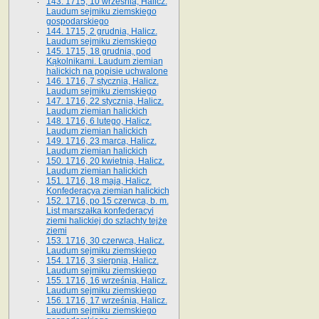
143. 1715, 10 września, Halicz.
Laudum sejmiku ziemskiego
gospodarskiego
144. 1715, 2 grudnia, Halicz.
Laudum sejmiku ziemskiego
145. 1715, 18 grudnia, pod
Kąkolnikami. Laudum ziemian
halickich na popisie uchwalone
146. 1716, 7 stycznia, Halicz.
Laudum sejmiku ziemskiego
147. 1716, 22 stycznia, Halicz.
Laudum ziemian halickich
148. 1716, 6 lutego, Halicz.
Laudum ziemian halickich
149. 1716, 23 marca, Halicz.
Laudum ziemian halickich
150. 1716, 20 kwietnia, Halicz.
Laudum ziemian halickich
151. 1716, 18 maja, Halicz.
Konfederacya ziemian halickich
152. 1716, po 15 czerwca, b. m.
List marszałka konfederacyi
ziemi halickiej do szlachty tejże
ziemi
153. 1716, 30 czerwca, Halicz.
Laudum sejmiku ziemskiego
154. 1716, 3 sierpnia, Halicz.
Laudum sejmiku ziemskiego
155. 1716, 16 września, Halicz.
Laudum sejmiku ziemskiego
156. 1716, 17 września, Halicz.
Laudum sejmiku ziemskiego