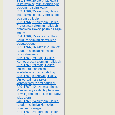
331. 1766, 25 sierpnia, Halicz.
Instrukcya sejmiku ziemskiego
posłom na sejm walny
332. 1766, 25 sierpnia, Halicz.
Instrukcya sejmiku ziemskiego
posłom do króla
333. 1766, 27 sierpnia, Halicz.
Protestacya ziemian halickich
przeciwko elekcyi posła na sejm
walny
334. 1766, 15 września, Halicz.
Laudum sejmiku ziemskiego
deputackiego
335. 1766, 16 września, Halicz.
Laudum sejmiku ziemskiego
gospodarskiego
336. 1767, 29 maja, Halicz.
Konfederacya ziemian halickich
337. 1767, 29 maja, Halicz.
Uniwersał marszałka
konfederacyi ziemi halickiej
338. 1767, 5 czerwca, Halicz.
Uniwersał marszałka
konfederacyi ziemi halickiej.
339. 1767, 12 czerwca, Halicz.
Manifestacya szlachty halickiej z
przystąpieniem do konfederacyi
tejże ziemi
340. 1767, 24 sierpnia, Halicz.
Laudum sejmiku ziemskiego
przedsejmowego
341. 1767, 24 sierpnia, Halicz.