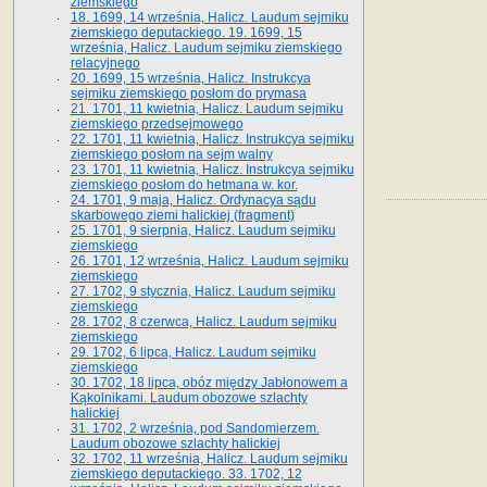
ziemskiego
18. 1699, 14 września, Halicz. Laudum sejmiku
ziemskiego deputackiego. 19. 1699, 15
września, Halicz. Laudum sejmiku ziemskiego
relacyjnego
20. 1699, 15 września, Halicz. Instrukcya
sejmiku ziemskiego posłom do prymasa
21. 1701, 11 kwietnia, Halicz. Laudum sejmiku
ziemskiego przedsejmowego
22. 1701, 11 kwietnia, Halicz. Instrukcya sejmiku
ziemskiego posłom na sejm walny
23. 1701, 11 kwietnia, Halicz. Instrukcya sejmiku
ziemskiego posłom do hetmana w. kor.
24. 1701, 9 maja, Halicz. Ordynacya sądu
skarbowego ziemi halickiej (fragment)
25. 1701, 9 sierpnia, Halicz. Laudum sejmiku
ziemskiego
26. 1701, 12 września, Halicz. Laudum sejmiku
ziemskiego
27. 1702, 9 stycznia, Halicz. Laudum sejmiku
ziemskiego
28. 1702, 8 czerwca, Halicz. Laudum sejmiku
ziemskiego
29. 1702, 6 lipca, Halicz. Laudum sejmiku
ziemskiego
30. 1702, 18 lipca, obóz między Jabłonowem a
Kąkolnikami. Laudum obozowe szlachty
halickiej
31. 1702, 2 września, pod Sandomierzem.
Laudum obozowe szlachty halickiej
32. 1702, 11 września, Halicz. Laudum sejmiku
ziemskiego deputackiego. 33. 1702, 12