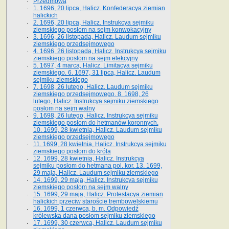
Przedmowa
1. 1696, 20 lipca, Halicz. Konfederacya ziemian
halickich
2. 1696, 20 lipca, Halicz. Instrukcya sejmiku
ziemskiego posłom na sejm konwokacyjny
3. 1696, 26 listopada, Halicz. Laudum sejmiku
ziemskiego przedsejmowego
4. 1696, 26 listopada, Halicz. Instrukcya sejmiku
ziemskiego posłom na sejm elekcyjny
5. 1697, 4 marca, Halicz. Limitacya sejmiku
ziemskiego. 6. 1697, 31 lipca, Halicz. Laudum
sejmiku ziemskiego
7. 1698, 26 lutego, Halicz. Laudum sejmiku
ziemskiego przedsejmowego. 8. 1698, 26
lutego, Halicz. Instrukcya sejmiku ziemskiego
posłom na sejm walny
9. 1698, 26 lutego, Halicz. Instrukcya sejmiku
ziemskiego posłom do hetmanów koronnych.
10. 1699, 28 kwietnia, Halicz. Laudum sejmiku
ziemskiego przedsejmowego
11. 1699, 28 kwietnia, Halicz. Instrukcya sejmiku
ziemskiego posłom do króla
12. 1699, 28 kwietnia, Halicz. Instrukcya
sejmiku posłom do hetmana pol. kor. 13. 1699,
29 maja, Halicz. Laudum sejmiku ziemskiego
14. 1699, 29 maja, Halicz. Instrukcya sejmiku
ziemskiego posłom na sejm walny
15. 1699, 29 maja, Halicz. Protestacya ziemian
halickich przeciw staroście trembowelskiemu
16. 1699, 1 czerwca, b. m. Odpowiedź
królewska dana posłom sejmiku ziemskiego
17. 1699, 30 czerwca, Halicz. Laudum sejmiku