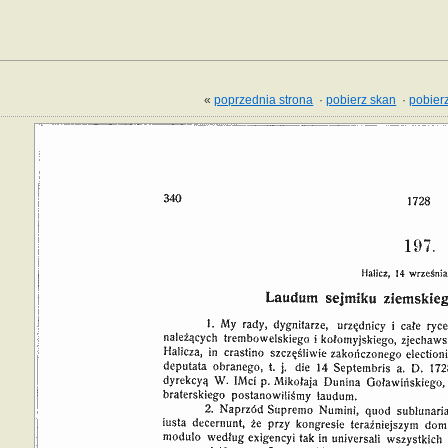
«
poprzednia strona
·
pobierz skan
·
pobierz