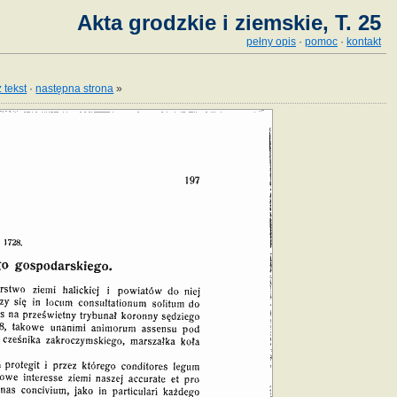
Akta grodzkie i ziemskie, T. 25
pełny opis
·
pomoc
·
kontakt
 tekst
·
następna strona
»