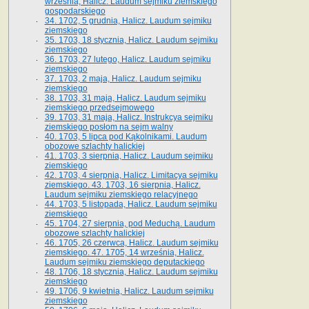
września, Halicz. Laudum sejmiku ziemskiego
gospodarskiego
34. 1702, 5 grudnia, Halicz. Laudum sejmiku
ziemskiego
35. 1703, 18 stycznia, Halicz. Laudum sejmiku
ziemskiego
36. 1703, 27 lutego, Halicz. Laudum sejmiku
ziemskiego
37. 1703, 2 maja, Halicz. Laudum sejmiku
ziemskiego
38. 1703, 31 maja, Halicz. Laudum sejmiku
ziemskiego przedsejmowego
39. 1703, 31 maja, Halicz. Instrukcya sejmiku
ziemskiego posłom na sejm walny
40. 1703, 5 lipca pod Kąkolnikami. Laudum
obozowe szlachty halickiej
41­. 1703, 3 sierpnia, Halicz. Laudum sejmiku
ziemskiego
42. 1703, 4 sierpnia, Halicz. Limitacya sejmiku
ziemskiego. 43. 1703, 16 sierpnia, Halicz.
Laudum sejmiku ziemskiego relacyjnego
44. 1703, 5 listopada, Halicz. Laudum sejmiku
ziemskiego
45. 1704, 27 sierpnia, pod Meduchą. Laudum
obozowe szlachty halickiej
46. 1705, 26 czerwca, Halicz. Laudum sejmiku
ziemskiego. 47. 1705, 14 września, Halicz.
Laudum sejmiku ziemskiego deputackiego
48. 1706, 18 stycznia, Halicz. Laudum sejmiku
ziemskiego
49. 1706, 9 kwietnia, Halicz. Laudum sejmiku
ziemskiego