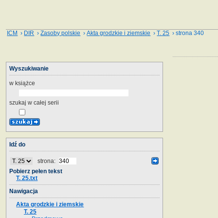
ICM
›
DIR
›
Zasoby polskie
›
Akta grodzkie i ziemskie
›
T. 25
› strona 340
Wyszukiwanie
w książce
szukaj w całej serii
Idź do
strona:
Pobierz pełen tekst
T. 25.txt
Nawigacja
Akta grodzkie i ziemskie
T. 25