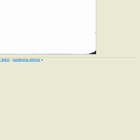
 tekst
·
następna strona
»