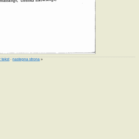
 tekst
·
następna strona
»