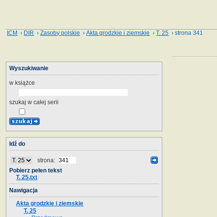
ICM
›
DIR
›
Zasoby polskie
›
Akta grodzkie i ziemskie
›
T. 25
› strona 341
Wyszukiwanie
w książce
szukaj w całej serii
Idź do
strona:
Pobierz pełen tekst
T. 25.txt
Nawigacja
Akta grodzkie i ziemskie
T. 25