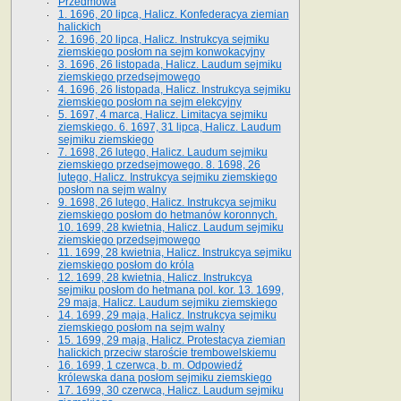
Przedmowa
1. 1696, 20 lipca, Halicz. Konfederacya ziemian
halickich
2. 1696, 20 lipca, Halicz. Instrukcya sejmiku
ziemskiego posłom na sejm konwokacyjny
3. 1696, 26 listopada, Halicz. Laudum sejmiku
ziemskiego przedsejmowego
4. 1696, 26 listopada, Halicz. Instrukcya sejmiku
ziemskiego posłom na sejm elekcyjny
5. 1697, 4 marca, Halicz. Limitacya sejmiku
ziemskiego. 6. 1697, 31 lipca, Halicz. Laudum
sejmiku ziemskiego
7. 1698, 26 lutego, Halicz. Laudum sejmiku
ziemskiego przedsejmowego. 8. 1698, 26
lutego, Halicz. Instrukcya sejmiku ziemskiego
posłom na sejm walny
9. 1698, 26 lutego, Halicz. Instrukcya sejmiku
ziemskiego posłom do hetmanów koronnych.
10. 1699, 28 kwietnia, Halicz. Laudum sejmiku
ziemskiego przedsejmowego
11. 1699, 28 kwietnia, Halicz. Instrukcya sejmiku
ziemskiego posłom do króla
12. 1699, 28 kwietnia, Halicz. Instrukcya
sejmiku posłom do hetmana pol. kor. 13. 1699,
29 maja, Halicz. Laudum sejmiku ziemskiego
14. 1699, 29 maja, Halicz. Instrukcya sejmiku
ziemskiego posłom na sejm walny
15. 1699, 29 maja, Halicz. Protestacya ziemian
halickich przeciw staroście trembowelskiemu
16. 1699, 1 czerwca, b. m. Odpowiedź
królewska dana posłom sejmiku ziemskiego
17. 1699, 30 czerwca, Halicz. Laudum sejmiku