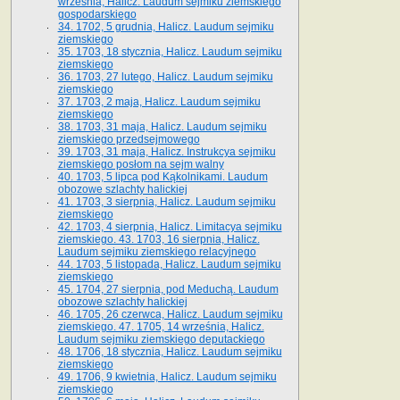
września, Halicz. Laudum sejmiku ziemskiego
gospodarskiego
34. 1702, 5 grudnia, Halicz. Laudum sejmiku
ziemskiego
35. 1703, 18 stycznia, Halicz. Laudum sejmiku
ziemskiego
36. 1703, 27 lutego, Halicz. Laudum sejmiku
ziemskiego
37. 1703, 2 maja, Halicz. Laudum sejmiku
ziemskiego
38. 1703, 31 maja, Halicz. Laudum sejmiku
ziemskiego przedsejmowego
39. 1703, 31 maja, Halicz. Instrukcya sejmiku
ziemskiego posłom na sejm walny
40. 1703, 5 lipca pod Kąkolnikami. Laudum
obozowe szlachty halickiej
41­. 1703, 3 sierpnia, Halicz. Laudum sejmiku
ziemskiego
42. 1703, 4 sierpnia, Halicz. Limitacya sejmiku
ziemskiego. 43. 1703, 16 sierpnia, Halicz.
Laudum sejmiku ziemskiego relacyjnego
44. 1703, 5 listopada, Halicz. Laudum sejmiku
ziemskiego
45. 1704, 27 sierpnia, pod Meduchą. Laudum
obozowe szlachty halickiej
46. 1705, 26 czerwca, Halicz. Laudum sejmiku
ziemskiego. 47. 1705, 14 września, Halicz.
Laudum sejmiku ziemskiego deputackiego
48. 1706, 18 stycznia, Halicz. Laudum sejmiku
ziemskiego
49. 1706, 9 kwietnia, Halicz. Laudum sejmiku
ziemskiego