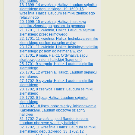
ziemskiego
18. 1699, 14 września, Halicz. Laudum sejmiku
ziemskiego deputackiego. 19. 1699, 15
września, Halicz. Laudum sejmiku ziemskiego
relacyjnego
20. 1699, 15 września, Halicz. Instrukcya
sejmiku ziemskiego posłom do prymasa
21. 1701, 11 kwietnia, Halicz. Laudum sejmiku
ziemskiego przedsejmowego
22. 1701, 11 kwietnia, Halicz. Instrukcya sejmiku
ziemskiego posłom na sejm walny
23. 1701, 11 kwietnia, Halicz. Instrukcya sejmiku
ziemskiego posłom do hetmana w. kor.
24. 1701, 9 maja, Halicz. Ordynacya sądu
skarbowego ziemi halickiej (fragment)
25. 1701, 9 sierpnia, Halicz. Laudum sejmiku
ziemskiego
26. 1701, 12 września, Halicz. Laudum sejmiku
ziemskiego
27. 1702, 9 stycznia, Halicz. Laudum sejmiku
ziemskiego
28. 1702, 8 czerwca, Halicz. Laudum sejmiku
ziemskiego
29. 1702, 6 lipca, Halicz. Laudum sejmiku
ziemskiego
30. 1702, 18 lipca, obóz między Jabłonowem a
Kąkolnikami. Laudum obozowe szlachty
halickiej
31. 1702, 2 września, pod Sandomierzem.
Laudum obozowe szlachty halickiej
32. 1702, 11 września, Halicz. Laudum sejmiku
ziemskiego deputackiego. 33. 1702, 12