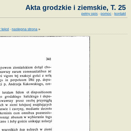
Akta grodzkie i ziemskie, T. 25
pełny opis
·
pomoc
·
kontakt
 tekst
·
następna strona
»