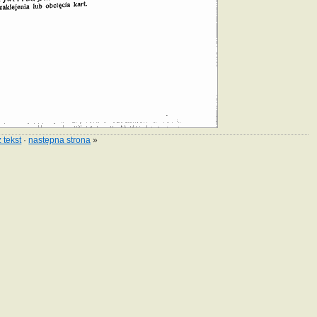
 tekst
·
następna strona
»