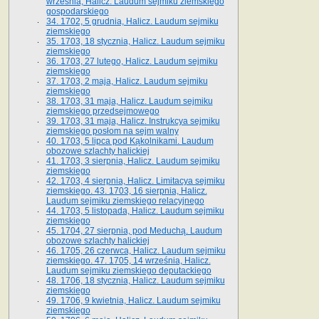
września, Halicz. Laudum sejmiku ziemskiego
gospodarskiego
34. 1702, 5 grudnia, Halicz. Laudum sejmiku
ziemskiego
35. 1703, 18 stycznia, Halicz. Laudum sejmiku
ziemskiego
36. 1703, 27 lutego, Halicz. Laudum sejmiku
ziemskiego
37. 1703, 2 maja, Halicz. Laudum sejmiku
ziemskiego
38. 1703, 31 maja, Halicz. Laudum sejmiku
ziemskiego przedsejmowego
39. 1703, 31 maja, Halicz. Instrukcya sejmiku
ziemskiego posłom na sejm walny
40. 1703, 5 lipca pod Kąkolnikami. Laudum
obozowe szlachty halickiej
41­. 1703, 3 sierpnia, Halicz. Laudum sejmiku
ziemskiego
42. 1703, 4 sierpnia, Halicz. Limitacya sejmiku
ziemskiego. 43. 1703, 16 sierpnia, Halicz.
Laudum sejmiku ziemskiego relacyjnego
44. 1703, 5 listopada, Halicz. Laudum sejmiku
ziemskiego
45. 1704, 27 sierpnia, pod Meduchą. Laudum
obozowe szlachty halickiej
46. 1705, 26 czerwca, Halicz. Laudum sejmiku
ziemskiego. 47. 1705, 14 września, Halicz.
Laudum sejmiku ziemskiego deputackiego
48. 1706, 18 stycznia, Halicz. Laudum sejmiku
ziemskiego
49. 1706, 9 kwietnia, Halicz. Laudum sejmiku
ziemskiego