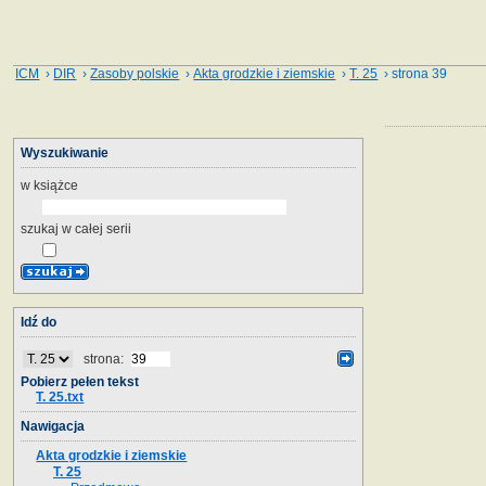
ICM
›
DIR
›
Zasoby polskie
›
Akta grodzkie i ziemskie
›
T. 25
› strona 39
Wyszukiwanie
w książce
szukaj w całej serii
Idź do
strona:
Pobierz pełen tekst
T. 25.txt
Nawigacja
Akta grodzkie i ziemskie
T. 25