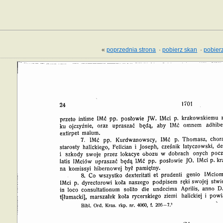
«
poprzednia strona
·
pobierz skan
·
pobierz