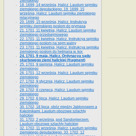
ziemskiego
18. 1699, 14 września, Halicz. Laudum sejmiku
ziemskiego deputackiego. 19. 1699, 15
września, Halicz. Laudum sejmiku ziemskiego
relacyjnego
20. 1699, 15 września, Halicz. Instrukcya
sejmiku ziemskiego posłom do prymasa
21. 1701, 11 kwietnia, Halicz. Laudum sejmiku
ziemskiego przedsejmowego
22. 1701, 11 kwietnia, Halicz. Instrukcya sejmiku
ziemskiego posłom na sejm walny
23. 1701, 11 kwietnia, Halicz. Instrukcya sejmiku
ziemskiego posłom do hetmana w. kor.
24. 1701, 9 maja, Halicz. Ordynacya sądu
skarbowego ziemi halickiej (fragment)
25. 1701, 9 sierpnia, Halicz. Laudum sejmiku
ziemskiego
26. 1701, 12 września, Halicz. Laudum sejmiku
ziemskiego
27. 1702, 9 stycznia, Halicz. Laudum sejmiku
ziemskiego
28. 1702, 8 czerwca, Halicz. Laudum sejmiku
ziemskiego
29. 1702, 6 lipca, Halicz. Laudum sejmiku
ziemskiego
30. 1702, 18 lipca, obóz między Jabłonowem a
Kąkolnikami. Laudum obozowe szlachty
halickiej
31. 1702, 2 września, pod Sandomierzem.
Laudum obozowe szlachty halickiej
32. 1702, 11 września, Halicz. Laudum sejmiku
ziemskiego deputackiego. 33. 1702, 12