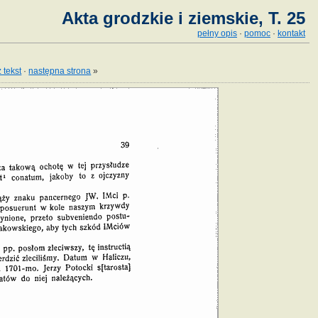
Akta grodzkie i ziemskie, T. 25
pełny opis
·
pomoc
·
kontakt
 tekst
·
następna strona
»