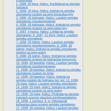
Przedmowa
1. 1696, 20 lipca, Halicz. Konfederacya ziemian
halickich
2. 1696, 20 lipca, Halicz. Instrukcya sejmiku
ziemskiego posłom na sejm konwokacyjny
3. 1696, 26 listopada, Halicz. Laudum sejmiku
ziemskiego przedsejmowego
4. 1696, 26 listopada, Halicz. Instrukcya sejmiku
ziemskiego posłom na sejm elekcyjny
5. 1697, 4 marca, Halicz. Limitacya sejmiku
ziemskiego. 6. 1697, 31 lipca, Halicz. Laudum
sejmiku ziemskiego
7. 1698, 26 lutego, Halicz. Laudum sejmiku
ziemskiego przedsejmowego. 8. 1698, 26
lutego, Halicz. Instrukcya sejmiku ziemskiego
posłom na sejm walny
9. 1698, 26 lutego, Halicz. Instrukcya sejmiku
ziemskiego posłom do hetmanów koronnych.
10. 1699, 28 kwietnia, Halicz. Laudum sejmiku
ziemskiego przedsejmowego
11. 1699, 28 kwietnia, Halicz. Instrukcya sejmiku
ziemskiego posłom do króla
12. 1699, 28 kwietnia, Halicz. Instrukcya
sejmiku posłom do hetmana pol. kor. 13. 1699,
29 maja, Halicz. Laudum sejmiku ziemskiego
14. 1699, 29 maja, Halicz. Instrukcya sejmiku
ziemskiego posłom na sejm walny
15. 1699, 29 maja, Halicz. Protestacya ziemian
halickich przeciw staroście trembowelskiemu
16. 1699, 1 czerwca, b. m. Odpowiedź
królewska dana posłom sejmiku ziemskiego
17. 1699, 30 czerwca, Halicz. Laudum sejmiku