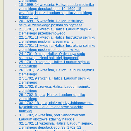
ziemskiego
18. 1699, 14 września, Halicz. Laudum sejmiku
ziemskiego deputackiego. 19. 1699, 15
września, Halicz. Laudum sejmiku ziemskiego
relacyjnego
20. 1699, 15 września, Halicz. Instrukcya
sejmiku ziemskiego posłom do prymasa
21. 1701, 11 kwietnia, Halicz. Laudum sejmiku
ziemskiego przedsejmowego
22. 1701, 11 kwietnia, Halicz. Instrukcya sejmiku
ziemskiego posłom na sejm walny
23. 1701, 11 kwietnia, Halicz. Instrukcya sejmiku
ziemskiego posłom do hetmana w. kor.
24. 1701, 9 maja, Halicz. Ordynacya sądu
skarbowego ziemi halickiej (fragment)
25. 1701, 9 sierpnia, Halicz. Laudum sejmiku
ziemskiego
26. 1701, 12 września, Halicz. Laudum sejmiku
ziemskiego
27. 1702, 9 stycznia, Halicz. Laudum sejmiku
ziemskiego
28. 1702, 8 czerwca, Halicz. Laudum sejmiku
ziemskiego
29. 1702, 6 lipca, Halicz. Laudum sejmiku
ziemskiego
30. 1702, 18 lipca, obóz między Jabłonowem a
Kąkolnikami. Laudum obozowe szlachty
halickiej
31. 1702, 2 września, pod Sandomierzem.
Laudum obozowe szlachty halickiej
32. 1702, 11 września, Halicz. Laudum sejmiku
ziemskiego deputackiego. 33. 1702, 12