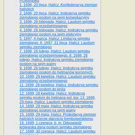
Przedmowa
1. 1696, 20 lipca, Halicz. Konfederacya ziemian
halickich
2. 1696, 20 lipca, Halicz. Instrukcya sejmiku
ziemskiego posłom na sejm konwokacyjny
3. 1696, 26 listopada, Halicz. Laudum sejmiku
ziemskiego przedsejmowego
4. 1696, 26 listopada, Halicz. Instrukcya sejmiku
ziemskiego posłom na sejm elekcyjny
5. 1697, 4 marca, Halicz. Limitacya sejmiku
ziemskiego. 6. 1697, 31 lipca, Halicz. Laudum
sejmiku ziemskiego
7. 1698, 26 lutego, Halicz. Laudum sejmiku
ziemskiego przedsejmowego. 8. 1698, 26
lutego, Halicz. Instrukcya sejmiku ziemskiego
posłom na sejm walny
9. 1698, 26 lutego, Halicz. Instrukcya sejmiku
ziemskiego posłom do hetmanów koronnych.
10. 1699, 28 kwietnia, Halicz. Laudum sejmiku
ziemskiego przedsejmowego
11. 1699, 28 kwietnia, Halicz. Instrukcya sejmiku
ziemskiego posłom do króla
12. 1699, 28 kwietnia, Halicz. Instrukcya
sejmiku posłom do hetmana pol. kor. 13. 1699,
29 maja, Halicz. Laudum sejmiku ziemskiego
14. 1699, 29 maja, Halicz. Instrukcya sejmiku
ziemskiego posłom na sejm walny
15. 1699, 29 maja, Halicz. Protestacya ziemian
halickich przeciw staroście trembowelskiemu
16. 1699, 1 czerwca, b. m. Odpowiedź
królewska dana posłom sejmiku ziemskiego
17. 1699, 30 czerwca, Halicz. Laudum sejmiku