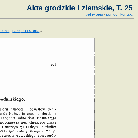
Akta grodzkie i ziemskie, T. 25
pełny opis
·
pomoc
·
kontakt
 tekst
·
następna strona
»