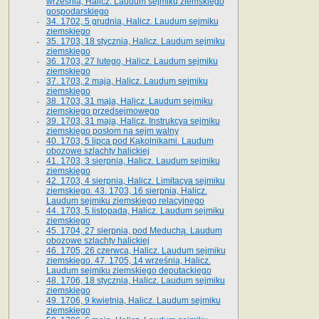
września, Halicz. Laudum sejmiku ziemskiego
gospodarskiego
34. 1702, 5 grudnia, Halicz. Laudum sejmiku
ziemskiego
35. 1703, 18 stycznia, Halicz. Laudum sejmiku
ziemskiego
36. 1703, 27 lutego, Halicz. Laudum sejmiku
ziemskiego
37. 1703, 2 maja, Halicz. Laudum sejmiku
ziemskiego
38. 1703, 31 maja, Halicz. Laudum sejmiku
ziemskiego przedsejmowego
39. 1703, 31 maja, Halicz. Instrukcya sejmiku
ziemskiego posłom na sejm walny
40. 1703, 5 lipca pod Kąkolnikami. Laudum
obozowe szlachty halickiej
41­. 1703, 3 sierpnia, Halicz. Laudum sejmiku
ziemskiego
42. 1703, 4 sierpnia, Halicz. Limitacya sejmiku
ziemskiego. 43. 1703, 16 sierpnia, Halicz.
Laudum sejmiku ziemskiego relacyjnego
44. 1703, 5 listopada, Halicz. Laudum sejmiku
ziemskiego
45. 1704, 27 sierpnia, pod Meduchą. Laudum
obozowe szlachty halickiej
46. 1705, 26 czerwca, Halicz. Laudum sejmiku
ziemskiego. 47. 1705, 14 września, Halicz.
Laudum sejmiku ziemskiego deputackiego
48. 1706, 18 stycznia, Halicz. Laudum sejmiku
ziemskiego
49. 1706, 9 kwietnia, Halicz. Laudum sejmiku
ziemskiego