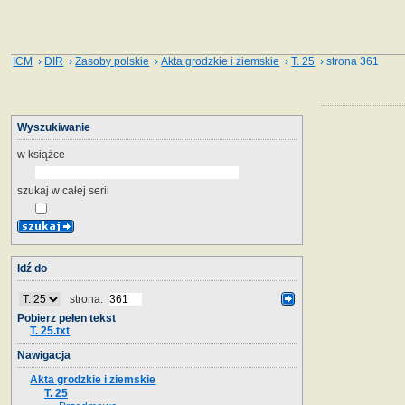
ICM
›
DIR
›
Zasoby polskie
›
Akta grodzkie i ziemskie
›
T. 25
› strona 361
Wyszukiwanie
w książce
szukaj w całej serii
Idź do
strona:
Pobierz pełen tekst
T. 25.txt
Nawigacja
Akta grodzkie i ziemskie
T. 25