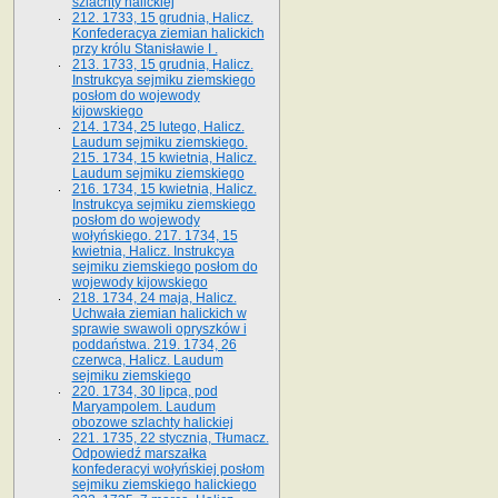
szlachty halickiej
212. 1733, 15 grudnia, Halicz.
Konfederacya ziemian halickich
przy królu Stanisławie I .
213. 1733, 15 grudnia, Halicz.
Instrukcya sejmiku ziemskiego
posłom do wojewody
kijowskiego
214. 1734, 25 lutego, Halicz.
Laudum sejmiku ziemskiego.
215. 1734, 15 kwietnia, Halicz.
Laudum sejmiku ziemskiego
216. 1734, 15 kwietnia, Halicz.
Instrukcya sejmiku ziemskiego
posłom do wojewody
wołyńskiego. 217. 1734, 15
kwietnia, Halicz. Instrukcya
sejmiku ziemskiego posłom do
wojewody kijowskiego
218. 1734, 24 maja, Halicz.
Uchwała ziemian halickich w
sprawie swawoli opryszków i
poddaństwa. 219. 1734, 26
czerwca, Halicz. Laudum
sejmiku ziemskiego
220. 1734, 30 lipca, pod
Maryampolem. Laudum
obozowe szlachty halickiej
221. 1735, 22 stycznia, Tłumacz.
Odpowiedź marszałka
konfederacyi wołyńskiej posłom
sejmiku ziemskiego halickiego