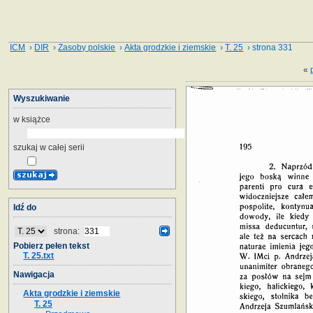
ICM
›
DIR
›
Zasoby polskie
›
Akta grodzkie i ziemskie
›
T. 25
› strona 331
«
Wyszukiwanie
w książce
szukaj w całej serii
Idź do
strona:
Pobierz pełen tekst
T. 25.txt
Nawigacja
Akta grodzkie i ziemskie
T. 25