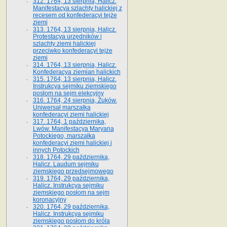
312. 1764, 13 sierpnia, Halicz.
Manifestacya szlachty halickiej z
recesem od konfederacyi tejże
ziemi
313. 1764, 13 sierpnia, Halicz.
Protestacya urzędników i
szlachty ziemi halickiej
przeciwko konfederacyi tejże
ziemi
314. 1764, 13 sierpnia, Halicz.
Konfederacya ziemian halickich
315. 1764, 13 sierpnia, Halicz.
Instrukcya sejmiku ziemskiego
posłom na sejm elekcyjny
316. 1764, 24 sierpnia, Żuków.
Uniwersał marszałka
konfederacyi ziemi halickiej
317. 1764, 1 października,
Lwów. Manifestacya Maryana
Potockiego, marszałka
konfederacyi ziemi halickiej i
innych Potockich
318. 1764, 29 października,
Halicz. Laudum sejmiku
ziemskiego przedsejmowego
319. 1764, 29 października,
Halicz. Instrukcya sejmiku
ziemskiego posłom na sejm
koronacyjny
320. 1764, 29 października,
Halicz. Instrukcya sejmiku
ziemskiego posłom do króla