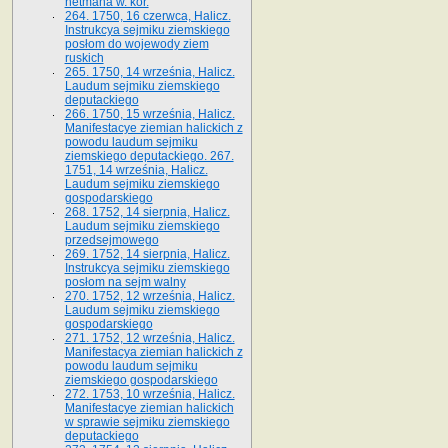
hetmana w. kor.
264. 1750, 16 czerwca, Halicz.
Instrukcya sejmiku ziemskiego
posłom do wojewody ziem
ruskich
265. 1750, 14 września, Halicz.
Laudum sejmiku ziemskiego
deputackiego
266. 1750, 15 września, Halicz.
Manifestacye ziemian halickich z
powodu laudum sejmiku
ziemskiego deputackiego. 267.
1751, 14 września, Halicz.
Laudum sejmiku ziemskiego
gospodarskiego
268. 1752, 14 sierpnia, Halicz.
Laudum sejmiku ziemskiego
przedsejmowego
269. 1752, 14 sierpnia, Halicz.
Instrukcya sejmiku ziemskiego
posłom na sejm walny
270. 1752, 12 września, Halicz.
Laudum sejmiku ziemskiego
gospodarskiego
271. 1752, 12 września, Halicz.
Manifestacya ziemian halickich z
powodu laudum sejmiku
ziemskiego gospodarskiego
272. 1753, 10 września, Halicz.
Manifestacye ziemian halickich
w sprawie sejmiku ziemskiego
deputackiego