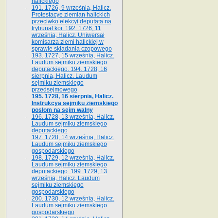
halickiego
191. 1726, 9 września, Halicz.
Protestacye ziemian halickich
przeciwko elekcyi deputata na
trybunał kor. 192. 1726, 11
września, Halicz. Uniwersał
komisarza ziemi halickiej w
sprawie składania czopowego
193. 1727, 15 września, Halicz.
Laudum sejmiku ziemskiego
deputackiego. 194. 1728, 16
sierpnia, Halicz. Laudum
sejmiku ziemskiego
przedsejmowego
195. 1728, 16 sierpnia, Halicz.
Instrukcya sejmiku ziemskiego
posłom na sejm walny
196. 1728, 13 września, Halicz.
Laudum sejmiku ziemskiego
deputackiego
197. 1728, 14 września, Halicz.
Laudum sejmiku ziemskiego
gospodarskiego
198. 1729, 12 września, Halicz.
Laudum sejmiku ziemskiego
deputackiego. 199. 1729, 13
września, Halicz. Laudum
sejmiku ziemskiego
gospodarskiego
200. 1730, 12 września, Halicz.
Laudum sejmiku ziemskiego
gospodarskiego