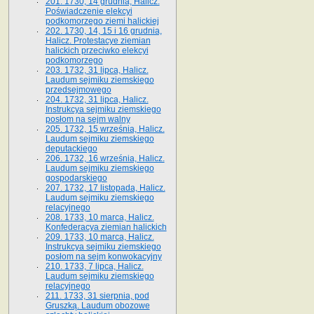
201. 1730, 14 grudnia, Halicz.
Poświadczenie elekcyi
podkomorzego ziemi halickiej
202. 1730, 14, 15 i 16 grudnia,
Halicz. Protestacye ziemian
halickich przeciwko elekcyi
podkomorzego
203. 1732, 31 lipca, Halicz.
Laudum sejmiku ziemskiego
przedsejmowego
204. 1732, 31 lipca, Halicz.
Instrukcya sejmiku ziemskiego
posłom na sejm walny
205. 1732, 15 września, Halicz.
Laudum sejmiku ziemskiego
deputackiego
206. 1732, 16 września, Halicz.
Laudum sejmiku ziemskiego
gospodarskiego
207. 1732, 17 listopada, Halicz.
Laudum sejmiku ziemskiego
relacyjnego
208. 1733, 10 marca, Halicz.
Konfederacya ziemian halickich­
209. 1733, 10 marca, Halicz.
Instrukcya sejmiku ziemskiego
posłom na sejm konwokacyjny
210. 1733, 7 lipca, Halicz.
Laudum sejmiku ziemskiego
relacyjnego
211. 1733, 31 sierpnia, pod
Gruszką. Laudum obozowe