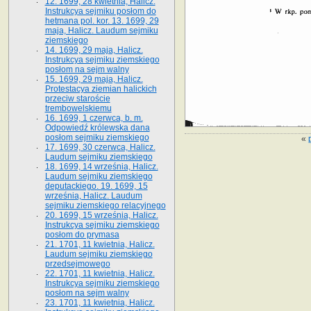
12. 1699, 28 kwietnia, Halicz.
Instrukcya sejmiku posłom do
hetmana pol. kor. 13. 1699, 29
maja, Halicz. Laudum sejmiku
ziemskiego
14. 1699, 29 maja, Halicz.
Instrukcya sejmiku ziemskiego
posłom na sejm walny
15. 1699, 29 maja, Halicz.
Protestacya ziemian halickich
przeciw staroście
trembowelskiemu
16. 1699, 1 czerwca, b. m.
Odpowiedź królewska dana
posłom sejmiku ziemskiego
«
17. 1699, 30 czerwca, Halicz.
Laudum sejmiku ziemskiego
18. 1699, 14 września, Halicz.
Laudum sejmiku ziemskiego
deputackiego. 19. 1699, 15
września, Halicz. Laudum
sejmiku ziemskiego relacyjnego
20. 1699, 15 września, Halicz.
Instrukcya sejmiku ziemskiego
posłom do prymasa
21. 1701, 11 kwietnia, Halicz.
Laudum sejmiku ziemskiego
przedsejmowego
22. 1701, 11 kwietnia, Halicz.
Instrukcya sejmiku ziemskiego
posłom na sejm walny
23. 1701, 11 kwietnia, Halicz.