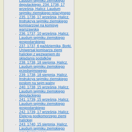
Laudum sejmiku ziemskiego
deputackiego. 234. 1736, 17
września, Halicz. Laudum
sejmiku ziemskiego relacyjnego
235. 1736, 17 września, Halicz.
Instrukcya sejmiku ziemskiego
komisarzowi na komisyę
warszawską
236. 1737, 10 września, Halicz.
Laudum sejmiku ziemskiego
gospodarskiego
237. 1737, 6 października, Borki.
Uniwersał komisarza ziemi
halickiej z wezwaniem do
składania podatków
238. 1738, 18 sierpnia, Halicz.
Laudum sejmiku ziemskiego
przedsejmowego
239. 1738, 18 sierpnia, Halicz.
Instrukcya sejmiku ziemskiego
posłom na sejm walny
240. 1738, 15 września, Halicz.
Laudum sejmiku ziemskiego
deputackiego
241. 1739, 15 września, Halicz.
Laudum sejmiku ziemskiego
gospodarskiego
242. 1739, 17 września, Halicz.
Elekcya podkomorzego ziemi
halickiej
243. 1740, 15 sierpnia, Halicz.
Laudum sejmiku ziemskiego