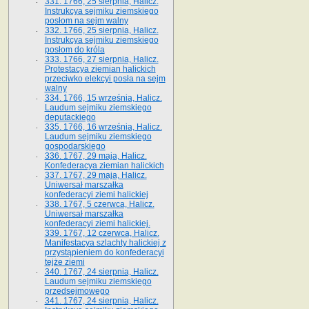
331. 1766, 25 sierpnia, Halicz.
Instrukcya sejmiku ziemskiego
posłom na sejm walny
332. 1766, 25 sierpnia, Halicz.
Instrukcya sejmiku ziemskiego
posłom do króla
333. 1766, 27 sierpnia, Halicz.
Protestacya ziemian halickich
przeciwko elekcyi posła na sejm
walny
334. 1766, 15 września, Halicz.
Laudum sejmiku ziemskiego
deputackiego
335. 1766, 16 września, Halicz.
Laudum sejmiku ziemskiego
gospodarskiego
336. 1767, 29 maja, Halicz.
Konfederacya ziemian halickich
337. 1767, 29 maja, Halicz.
Uniwersał marszałka
konfederacyi ziemi halickiej
338. 1767, 5 czerwca, Halicz.
Uniwersał marszałka
konfederacyi ziemi halickiej.
339. 1767, 12 czerwca, Halicz.
Manifestacya szlachty halickiej z
przystąpieniem do konfederacyi
tejże ziemi
340. 1767, 24 sierpnia, Halicz.
Laudum sejmiku ziemskiego
przedsejmowego
341. 1767, 24 sierpnia, Halicz.