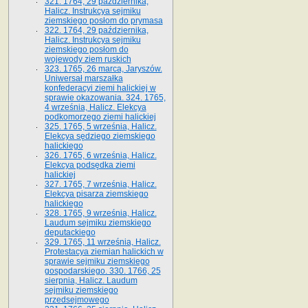
321. 1764, 29 października,
Halicz. Instrukcya sejmiku
ziemskiego posłom do prymasa
322. 1764, 29 października,
Halicz. Instrukcya sejmiku
ziemskiego posłom do
wojewody ziem ruskich
323. 1765, 26 marca, Jaryszów.
Uniwersał marszałka
konfederacyi ziemi halickiej w
sprawie okazowania. 324. 1765,
4 września, Halicz. Elekcya
podkomorzego ziemi halickiej
325. 1765, 5 września, Halicz.
Elekcya sędziego ziemskiego
halickiego
326. 1765, 6 września, Halicz.
Elekcya podsędka ziemi
halickiej
327. 1765, 7 września, Halicz.
Elekcya pisarza ziemskiego
halickiego
328. 1765, 9 września, Halicz.
Laudum sejmiku ziemskiego
deputackiego
329. 1765, 11 września, Halicz.
Protestacya ziemian halickich w
sprawie sejmiku ziemskiego
gospodarskiego. 330. 1766, 25
sierpnia, Halicz. Laudum
sejmiku ziemskiego
przedsejmowego