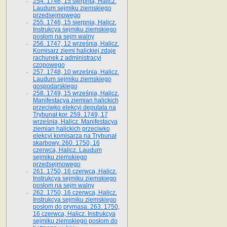
254. 1746, 15 sierpnia, Halicz.
Laudum sejmiku ziemskiego
przedsejmowego
255. 1746, 15 sierpnia, Halicz.
Instrukcya sejmiku ziemskiego
posłom na sejm walny
256. 1747, 12 września, Halicz.
Komisarz ziemi halickiej zdaje
rachunek z administracyi
czopowego
257. 1748, 10 września, Halicz.
Laudum sejmiku ziemskiego
gospodarskiego
258. 1749, 15 września, Halicz.
Manifestacya ziemian halickich
przeciwko elekcyi deputata na
Trybunał kor. 259. 1749, 17
września, Halicz. Manifestacya
ziemian halickich przeciwko
elekcyi komisarza na Trybunał
skarbowy. 260. 1750, 16
czerwca, Halicz. Laudum
sejmiku ziemskiego
przedsejmowego
261. 1750, 16 czerwca, Halicz.
Instrukcya sejmiku ziemskiego
posłom na sejm walny
262. 1750, 16 czerwca, Halicz.
Instrukcya sejmiku ziemskiego
posłom do prymasa. 263. 1750,
16 czerwca, Halicz. Instrukcya
sejmiku ziemskiego posłom do