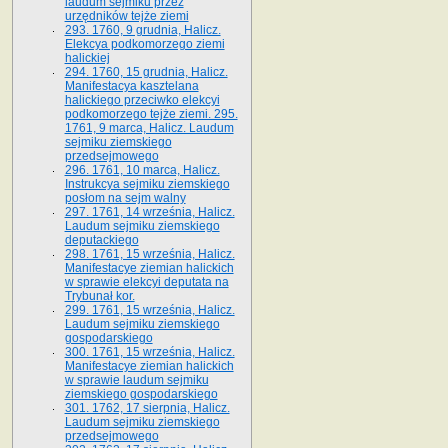
laudum sejmiku przez
urzędników tejże ziemi
293. 1760, 9 grudnia, Halicz.
Elekcya podkomorzego ziemi
halickiej
294. 1760, 15 grudnia, Halicz.
Manifestacya kasztelana
halickiego przeciwko elekcyi
podkomorzego tejże ziemi. 295.
1761, 9 marca, Halicz. Laudum
sejmiku ziemskiego
przedsejmowego
296. 1761, 10 marca, Halicz.
Instrukcya sejmiku ziemskiego
posłom na sejm walny
297. 1761, 14 września, Halicz.
Laudum sejmiku ziemskiego
deputackiego
298. 1761, 15 września, Halicz.
Manifestacye ziemian halickich
w sprawie elekcyi deputata na
Trybunał kor.
299. 1761, 15 września, Halicz.
Laudum sejmiku ziemskiego
gospodarskiego
300. 1761, 15 września, Halicz.
Manifestacye ziemian halickich
w sprawie laudum sejmiku
ziemskiego gospodarskiego
301. 1762, 17 sierpnia, Halicz.
Laudum sejmiku ziemskiego
przedsejmowego