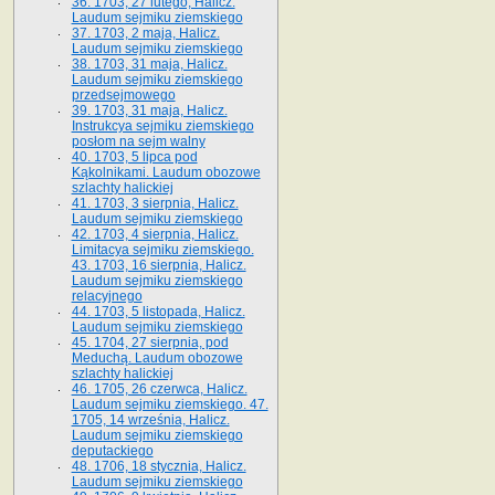
36. 1703, 27 lutego, Halicz.
Laudum sejmiku ziemskiego
37. 1703, 2 maja, Halicz.
Laudum sejmiku ziemskiego
38. 1703, 31 maja, Halicz.
Laudum sejmiku ziemskiego
przedsejmowego
39. 1703, 31 maja, Halicz.
Instrukcya sejmiku ziemskiego
posłom na sejm walny
40. 1703, 5 lipca pod
Kąkolnikami. Laudum obozowe
szlachty halickiej
41­. 1703, 3 sierpnia, Halicz.
Laudum sejmiku ziemskiego
42. 1703, 4 sierpnia, Halicz.
Limitacya sejmiku ziemskiego.
43. 1703, 16 sierpnia, Halicz.
Laudum sejmiku ziemskiego
relacyjnego
44. 1703, 5 listopada, Halicz.
Laudum sejmiku ziemskiego
45. 1704, 27 sierpnia, pod
Meduchą. Laudum obozowe
szlachty halickiej
46. 1705, 26 czerwca, Halicz.
Laudum sejmiku ziemskiego. 47.
1705, 14 września, Halicz.
Laudum sejmiku ziemskiego
deputackiego
48. 1706, 18 stycznia, Halicz.
Laudum sejmiku ziemskiego