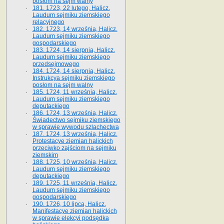
posłom na sejm walny
181. 1723, 22 lutego, Halicz.
Laudum sejmiku ziemskiego
relacyjnego
182. 1723, 14 września, Halicz.
Laudum sejmiku ziemskiego
gospodarskiego
183. 1724, 14 sierpnia, Halicz.
Laudum sejmiku ziemskiego
przedsejmowego
184. 1724, 14 sierpnia, Halicz.
Instrukcya sejmiku ziemskiego
posłom na sejm walny
185. 1724, 11 września, Halicz.
Laudum sejmiku ziemskiego
deputackiego
186. 1724, 13 września, Halicz.
Świadectwo sejmiku ziemskiego
w sprawie wywodu szlachectwa
187. 1724, 13 września, Halicz.
Protestacye ziemian halickich
przeciwko zajściom na sejmiku
ziemskim
188. 1725, 10 września, Halicz.
Laudum sejmiku ziemskiego
deputackiego
189. 1725, 11 września, Halicz.
Laudum sejmiku ziemskiego
gospodarskiego
190. 1726, 10 lipca, Halicz.
Manifestacye ziemian halickich
w sprawie elekcyi podsędka