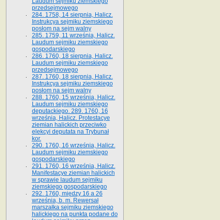
Laudum sejmiku ziemskiego
przedsejmowego
284. 1758, 14 sierpnia, Halicz.
Instrukcya sejmiku ziemskiego
posłom na sejm walny
285. 1759, 11 września, Halicz.
Laudum sejmiku ziemskiego
gospodarskiego
286. 1760, 18 sierpnia, Halicz.
Laudum sejmiku ziemskiego
przedsejmowego
287. 1760, 18 sierpnia, Halicz.
Instrukcya sejmiku ziemskiego
posłom na sejm walny
288. 1760, 15 września, Halicz.
Laudum sejmiku ziemskiego
deputackiego. 289. 1760, 16
września, Halicz. Protestacye
ziemian halickich przeciwko
elekcyi deputata na Trybunał
kor.
290. 1760, 16 września, Halicz.
Laudum sejmiku ziemskiego
gospodarskiego
291. 1760, 16 września, Halicz.
Manifestacye ziemian halickich
w sprawie laudum sejmiku
ziemskiego gospodarskiego
292. 1760, między 16 a 26
września, b. m. Rewersał
marszałka sejmiku ziemskiego
halickiego na punkta podane do