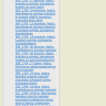
302. 1762, 17 sierpnia, Halicz.
Instrukcya sejmiku ziemskiego
posłom na sejm walny
303. 1763, 10 września, Halicz.
Manifestacya ziemian halickich
w sprawie elekcyi sędziego i
podsędka tejże ziemi
304. 1763, 12 września, Halicz.
Manifestacye ziemian halickich
w sprawie sejmiku ziemskiego
deputackiego
305. 1763, 13 września, Halicz.
Laudum sejmiku ziemskiego
gospodarskiego
306. 1764, 30 stycznia, Halicz.
Konfederacya ziemian halickich
307. 1764, 30 stycznia, Halicz.
Instrukcya sejmiku ziemskiego
posłom na sejm konwokacyjny
308. 1764, 27 lutego, Halicz.
Ordynacya sądów kapturowych
ziemi halickiej
309. 1764, 23 lipca, Halicz.
Manifest szlachty halickiej
przeciwko uchwałom sejmu
konwokacyjnego
310. 1764, 23 lipca, Halicz.
Konfederacya ziemian halickich
311. 1764, 23 lipca, Maryampol.
Manifest szlachty halickiej
przeciwko konfederacyi tegoż
dnia w Haliczu zawiązanej