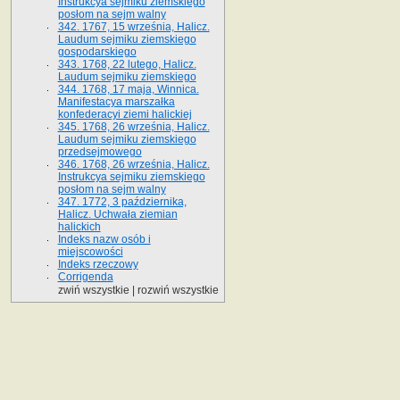
Instrukcya sejmiku ziemskiego
posłom na sejm walny
342. 1767, 15 września, Halicz.
Laudum sejmiku ziemskiego
gospodarskiego
343. 1768, 22 lutego, Halicz.
Laudum sejmiku ziemskiego
344. 1768, 17 maja, Winnica.
Manifestacya marszałka
konfederacyi ziemi halickiej
345. 1768, 26 września, Halicz.
Laudum sejmiku ziemskiego
przedsejmowego
346. 1768, 26 września, Halicz.
Instrukcya sejmiku ziemskiego
posłom na sejm walny
347. 1772, 3 października,
Halicz. Uchwała ziemian
halickich
Indeks nazw osób i
miejscowości
Indeks rzeczowy
Corrigenda
zwiń wszystkie
|
rozwiń wszystkie