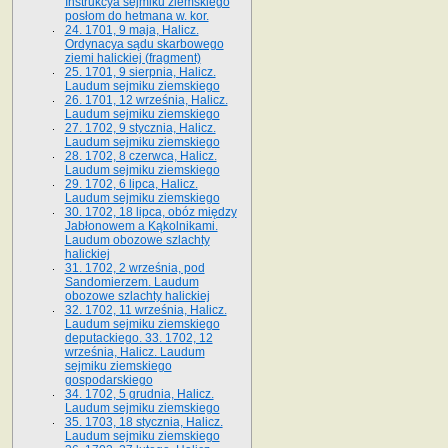
Instrukcya sejmiku ziemskiego
posłom do hetmana w. kor.
24. 1701, 9 maja, Halicz.
Ordynacya sądu skarbowego
ziemi halickiej (fragment)
25. 1701, 9 sierpnia, Halicz.
Laudum sejmiku ziemskiego
26. 1701, 12 września, Halicz.
Laudum sejmiku ziemskiego
27. 1702, 9 stycznia, Halicz.
Laudum sejmiku ziemskiego
28. 1702, 8 czerwca, Halicz.
Laudum sejmiku ziemskiego
29. 1702, 6 lipca, Halicz.
Laudum sejmiku ziemskiego
30. 1702, 18 lipca, obóz między
Jabłonowem a Kąkolnikami.
Laudum obozowe szlachty
halickiej
31. 1702, 2 września, pod
Sandomierzem. Laudum
obozowe szlachty halickiej
32. 1702, 11 września, Halicz.
Laudum sejmiku ziemskiego
deputackiego. 33. 1702, 12
września, Halicz. Laudum
sejmiku ziemskiego
gospodarskiego
34. 1702, 5 grudnia, Halicz.
Laudum sejmiku ziemskiego
35. 1703, 18 stycznia, Halicz.
Laudum sejmiku ziemskiego