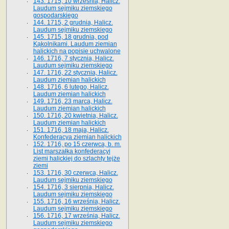
143. 1715, 10 września, Halicz.
Laudum sejmiku ziemskiego
gospodarskiego
144. 1715, 2 grudnia, Halicz.
Laudum sejmiku ziemskiego
145. 1715, 18 grudnia, pod
Kąkolnikami. Laudum ziemian
halickich na popisie uchwalone
146. 1716, 7 stycznia, Halicz.
Laudum sejmiku ziemskiego
147. 1716, 22 stycznia, Halicz.
Laudum ziemian halickich
148. 1716, 6 lutego, Halicz.
Laudum ziemian halickich
149. 1716, 23 marca, Halicz.
Laudum ziemian halickich
150. 1716, 20 kwietnia, Halicz.
Laudum ziemian halickich
151. 1716, 18 maja, Halicz.
Konfederacya ziemian halickich
152. 1716, po 15 czerwca, b. m.
List marszałka konfederacyi
ziemi halickiej do szlachty tejże
ziemi
153. 1716, 30 czerwca, Halicz.
Laudum sejmiku ziemskiego
154. 1716, 3 sierpnia, Halicz.
Laudum sejmiku ziemskiego
155. 1716, 16 września, Halicz.
Laudum sejmiku ziemskiego
156. 1716, 17 września, Halicz.
Laudum sejmiku ziemskiego