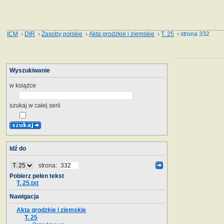
ICM
›
DIR
›
Zasoby polskie
›
Akta grodzkie i ziemskie
›
T. 25
› strona 332
Wyszukiwanie
w książce
szukaj w całej serii
Idź do
strona:
Pobierz pełen tekst
T. 25.txt
Nawigacja
Akta grodzkie i ziemskie
T. 25