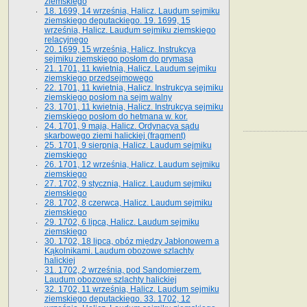
ziemskiego
18. 1699, 14 września, Halicz. Laudum sejmiku
ziemskiego deputackiego. 19. 1699, 15
września, Halicz. Laudum sejmiku ziemskiego
relacyjnego
20. 1699, 15 września, Halicz. Instrukcya
sejmiku ziemskiego posłom do prymasa
21. 1701, 11 kwietnia, Halicz. Laudum sejmiku
ziemskiego przedsejmowego
22. 1701, 11 kwietnia, Halicz. Instrukcya sejmiku
ziemskiego posłom na sejm walny
23. 1701, 11 kwietnia, Halicz. Instrukcya sejmiku
ziemskiego posłom do hetmana w. kor.
24. 1701, 9 maja, Halicz. Ordynacya sądu
skarbowego ziemi halickiej (fragment)
25. 1701, 9 sierpnia, Halicz. Laudum sejmiku
ziemskiego
26. 1701, 12 września, Halicz. Laudum sejmiku
ziemskiego
27. 1702, 9 stycznia, Halicz. Laudum sejmiku
ziemskiego
28. 1702, 8 czerwca, Halicz. Laudum sejmiku
ziemskiego
29. 1702, 6 lipca, Halicz. Laudum sejmiku
ziemskiego
30. 1702, 18 lipca, obóz między Jabłonowem a
Kąkolnikami. Laudum obozowe szlachty
halickiej
31. 1702, 2 września, pod Sandomierzem.
Laudum obozowe szlachty halickiej
32. 1702, 11 września, Halicz. Laudum sejmiku
ziemskiego deputackiego. 33. 1702, 12