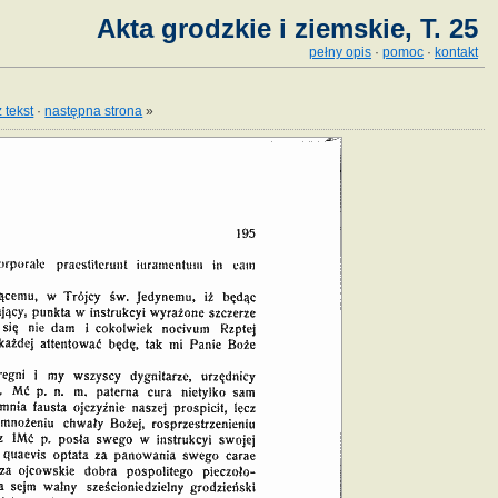
Akta grodzkie i ziemskie, T. 25
pełny opis
·
pomoc
·
kontakt
 tekst
·
następna strona
»