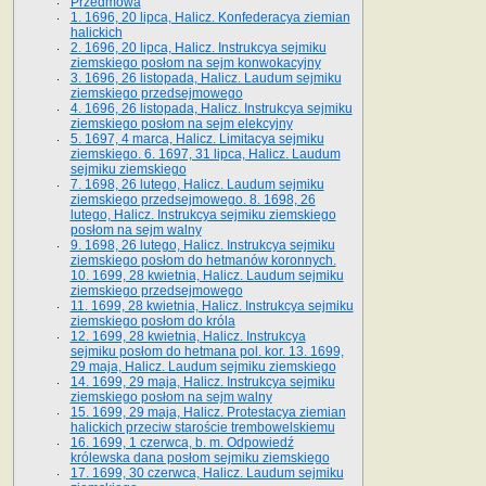
Przedmowa
1. 1696, 20 lipca, Halicz. Konfederacya ziemian
halickich
2. 1696, 20 lipca, Halicz. Instrukcya sejmiku
ziemskiego posłom na sejm konwokacyjny
3. 1696, 26 listopada, Halicz. Laudum sejmiku
ziemskiego przedsejmowego
4. 1696, 26 listopada, Halicz. Instrukcya sejmiku
ziemskiego posłom na sejm elekcyjny
5. 1697, 4 marca, Halicz. Limitacya sejmiku
ziemskiego. 6. 1697, 31 lipca, Halicz. Laudum
sejmiku ziemskiego
7. 1698, 26 lutego, Halicz. Laudum sejmiku
ziemskiego przedsejmowego. 8. 1698, 26
lutego, Halicz. Instrukcya sejmiku ziemskiego
posłom na sejm walny
9. 1698, 26 lutego, Halicz. Instrukcya sejmiku
ziemskiego posłom do hetmanów koronnych.
10. 1699, 28 kwietnia, Halicz. Laudum sejmiku
ziemskiego przedsejmowego
11. 1699, 28 kwietnia, Halicz. Instrukcya sejmiku
ziemskiego posłom do króla
12. 1699, 28 kwietnia, Halicz. Instrukcya
sejmiku posłom do hetmana pol. kor. 13. 1699,
29 maja, Halicz. Laudum sejmiku ziemskiego
14. 1699, 29 maja, Halicz. Instrukcya sejmiku
ziemskiego posłom na sejm walny
15. 1699, 29 maja, Halicz. Protestacya ziemian
halickich przeciw staroście trembowelskiemu
16. 1699, 1 czerwca, b. m. Odpowiedź
królewska dana posłom sejmiku ziemskiego
17. 1699, 30 czerwca, Halicz. Laudum sejmiku