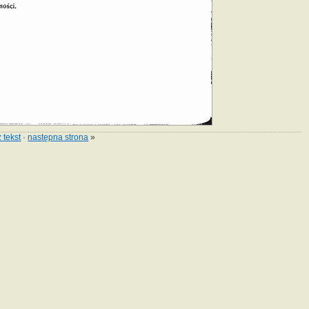
 tekst
·
następna strona
»