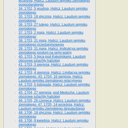
września, Halicz. Laudum sejmiku ziemskiego
gospodarskiego
34. 1702, 5 grudnia, Halicz. Laudum sejmiku
ziemskiego
35. 1703, 18 stycznia, Halicz. Laudum sejmiku
ziemskiego
36. 1703, 27 lutego, Halicz. Laudum sejmiku
ziemskiego
37. 1703, 2 maja, Halicz. Laudum sejmiku
ziemskiego
38. 1703, 31 maja, Halicz. Laudum sejmiku
ziemskiego przedsejmowego
39. 1703, 31 maja, Halicz. Instrukcya sejmiku
ziemskiego posłom na sejm walny
40. 1703, 5 lipca pod Kąkolnikami. Laudum
obozowe szlachty halickiej
41­. 1703, 3 sierpnia, Halicz. Laudum sejmiku
ziemskiego
42. 1703, 4 sierpnia, Halicz. Limitacya sejmiku
ziemskiego. 43. 1703, 16 sierpnia, Halicz.
Laudum sejmiku ziemskiego relacyjnego
44. 1703, 5 listopada, Halicz. Laudum sejmiku
ziemskiego
45. 1704, 27 sierpnia, pod Meduchą. Laudum
obozowe szlachty halickiej
46. 1705, 26 czerwca, Halicz. Laudum sejmiku
ziemskiego. 47. 1705, 14 września, Halicz.
Laudum sejmiku ziemskiego deputackiego
48. 1706, 18 stycznia, Halicz. Laudum sejmiku
ziemskiego
49. 1706, 9 kwietnia, Halicz. Laudum sejmiku
ziemskiego