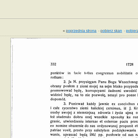
«
poprzednia strona
·
pobierz skan
·
pobierz