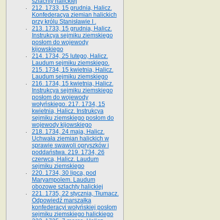
szlachty halickiej
212. 1733, 15 grudnia, Halicz.
Konfederacya ziemian halickich
przy królu Stanisławie I .
213. 1733, 15 grudnia, Halicz.
Instrukcya sejmiku ziemskiego
posłom do wojewody
kijowskiego
214. 1734, 25 lutego, Halicz.
Laudum sejmiku ziemskiego.
215. 1734, 15 kwietnia, Halicz.
Laudum sejmiku ziemskiego
216. 1734, 15 kwietnia, Halicz.
Instrukcya sejmiku ziemskiego
posłom do wojewody
wołyńskiego. 217. 1734, 15
kwietnia, Halicz. Instrukcya
sejmiku ziemskiego posłom do
wojewody kijowskiego
218. 1734, 24 maja, Halicz.
Uchwała ziemian halickich w
sprawie swawoli opryszków i
poddaństwa. 219. 1734, 26
czerwca, Halicz. Laudum
sejmiku ziemskiego
220. 1734, 30 lipca, pod
Maryampolem. Laudum
obozowe szlachty halickiej
221. 1735, 22 stycznia, Tłumacz.
Odpowiedź marszałka
konfederacyi wołyńskiej posłom
sejmiku ziemskiego halickiego