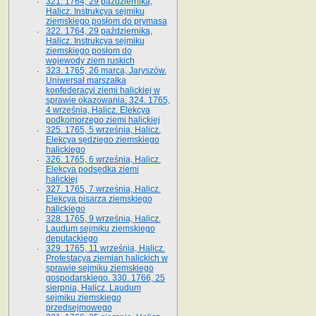
321. 1764, 29 października,
Halicz. Instrukcya sejmiku
ziemskiego posłom do prymasa
322. 1764, 29 października,
Halicz. Instrukcya sejmiku
ziemskiego posłom do
wojewody ziem ruskich
323. 1765, 26 marca, Jaryszów.
Uniwersał marszałka
konfederacyi ziemi halickiej w
sprawie okazowania. 324. 1765,
4 września, Halicz. Elekcya
podkomorzego ziemi halickiej
325. 1765, 5 września, Halicz.
Elekcya sędziego ziemskiego
halickiego
326. 1765, 6 września, Halicz.
Elekcya podsędka ziemi
halickiej
327. 1765, 7 września, Halicz.
Elekcya pisarza ziemskiego
halickiego
328. 1765, 9 września, Halicz.
Laudum sejmiku ziemskiego
deputackiego
329. 1765, 11 września, Halicz.
Protestacya ziemian halickich w
sprawie sejmiku ziemskiego
gospodarskiego. 330. 1766, 25
sierpnia, Halicz. Laudum
sejmiku ziemskiego
przedsejmowego