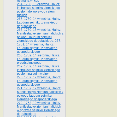
hetmana w. kor.
264. 1750, 16 czerwca, Halicz.
Instrukcya sejmiku ziemskiego
posłom do wojewody ziem
ruskich
265. 1750, 14 września, Halicz.
Laudum sejmiku ziemskiego
deputackiego
266. 1750, 15 września, Halicz.
Manifestacye ziemian halickich z
powodu laudum sejmiku
ziemskiego deputackiego. 267.
1751, 14 września, Halicz.
Laudum sejmiku ziemskiego
gospodarskiego
268. 1752, 14 sierpnia, Halicz.
Laudum sejmiku ziemskiego
przedsejmowego
269. 1752, 14 sierpnia, Halicz.
Instrukcya sejmiku ziemskiego
posłom na sejm walny
270. 1752, 12 września, Halicz.
Laudum sejmiku ziemskiego
gospodarskiego
271. 1752, 12 września, Halicz.
Manifestacya ziemian halickich z
powodu laudum sejmiku
ziemskiego gospodarskiego
272. 1753, 10 września, Halicz.
Manifestacye ziemian halickich
w sprawie sejmiku ziemskiego
deputackiego