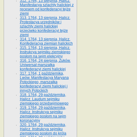
312. 1764, 13 sierpnia, Halicz.
Manifestacya szlachty halickiej z
recesem od konfederacyi tejże
ziemi
313. 1764, 13 sierpnia, Halicz.
Protestacya urzędników i
szlachty ziemi halickiej
przeciwko konfederacyi tejże
ziemi
314. 1764, 13 sierpnia, Halicz.
Konfederacya ziemian halickich
315. 1764, 13 sierpnia, Halicz.
Instrukcya sejmiku ziemskiego
posłom na sejm elekcyjny
316. 1764, 24 sierpnia, Żuków.
Uniwersał marszałka
konfederacyi ziemi halickiej
317. 1764, 1 października,
Lwów. Manifestacya Maryana
Potockiego, marszałka
konfederacyi ziemi halickiej i
innych Potockich
318. 1764, 29 października,
Halicz. Laudum sejmiku
ziemskiego przedsejmowego
319. 1764, 29 października,
Halicz. Instrukcya sejmiku
ziemskiego posłom na sejm
koronacyjny
320. 1764, 29 października,
Halicz. Instrukcya sejmiku
ziemskiego posłom do króla