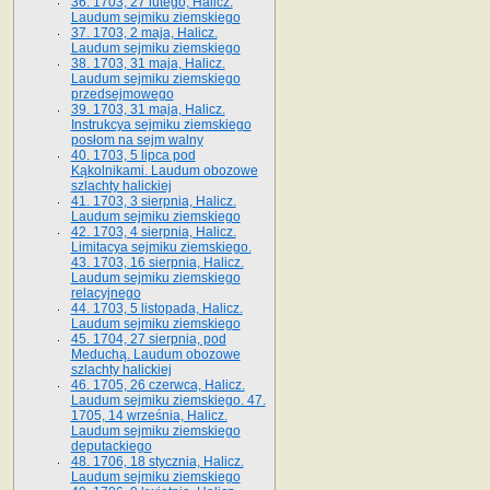
36. 1703, 27 lutego, Halicz.
Laudum sejmiku ziemskiego
37. 1703, 2 maja, Halicz.
Laudum sejmiku ziemskiego
38. 1703, 31 maja, Halicz.
Laudum sejmiku ziemskiego
przedsejmowego
39. 1703, 31 maja, Halicz.
Instrukcya sejmiku ziemskiego
posłom na sejm walny
40. 1703, 5 lipca pod
Kąkolnikami. Laudum obozowe
szlachty halickiej
41­. 1703, 3 sierpnia, Halicz.
Laudum sejmiku ziemskiego
42. 1703, 4 sierpnia, Halicz.
Limitacya sejmiku ziemskiego.
43. 1703, 16 sierpnia, Halicz.
Laudum sejmiku ziemskiego
relacyjnego
44. 1703, 5 listopada, Halicz.
Laudum sejmiku ziemskiego
45. 1704, 27 sierpnia, pod
Meduchą. Laudum obozowe
szlachty halickiej
46. 1705, 26 czerwca, Halicz.
Laudum sejmiku ziemskiego. 47.
1705, 14 września, Halicz.
Laudum sejmiku ziemskiego
deputackiego
48. 1706, 18 stycznia, Halicz.
Laudum sejmiku ziemskiego