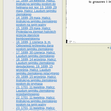
12. 1699, 28 kwietnia, Halicz.
Instrukcya sejmiku posłom do
hetmana pol. kor. 13. 1699, 29
maja, Halicz. Laudum sejmiku
ziemskiego
14. 1699, 29 maja, Halicz.
Instrukcya sejmiku ziemskiego
posłom na sejm walny
15. 1699, 29 maja, Halicz.
Protestacya ziemian halickich
przeciw staroście
trembowelskiemu
16. 1699, 1 czerwca, b. m.
Odpowiedź królewska dana
«
posłom sejmiku ziemskiego
17. 1699, 30 czerwca, Halicz.
Laudum sejmiku ziemskiego
18. 1699, 14 września, Halicz.
Laudum sejmiku ziemskiego
deputackiego. 19. 1699, 15
września, Halicz. Laudum
sejmiku ziemskiego relacyjnego
20. 1699, 15 września, Halicz.
Instrukcya sejmiku ziemskiego
posłom do prymasa
21. 1701, 11 kwietnia, Halicz.
Laudum sejmiku ziemskiego
przedsejmowego
22. 1701, 11 kwietnia, Halicz.
Instrukcya sejmiku ziemskiego
posłom na sejm walny
23. 1701, 11 kwietnia, Halicz.