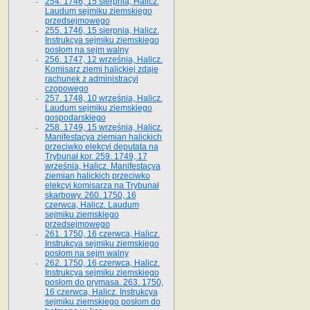
254. 1746, 15 sierpnia, Halicz.
Laudum sejmiku ziemskiego
przedsejmowego
255. 1746, 15 sierpnia, Halicz.
Instrukcya sejmiku ziemskiego
posłom na sejm walny
256. 1747, 12 września, Halicz.
Komisarz ziemi halickiej zdaje
rachunek z administracyi
czopowego
257. 1748, 10 września, Halicz.
Laudum sejmiku ziemskiego
gospodarskiego
258. 1749, 15 września, Halicz.
Manifestacya ziemian halickich
przeciwko elekcyi deputata na
Trybunał kor. 259. 1749, 17
września, Halicz. Manifestacya
ziemian halickich przeciwko
elekcyi komisarza na Trybunał
skarbowy. 260. 1750, 16
czerwca, Halicz. Laudum
sejmiku ziemskiego
przedsejmowego
261. 1750, 16 czerwca, Halicz.
Instrukcya sejmiku ziemskiego
posłom na sejm walny
262. 1750, 16 czerwca, Halicz.
Instrukcya sejmiku ziemskiego
posłom do prymasa. 263. 1750,
16 czerwca, Halicz. Instrukcya
sejmiku ziemskiego posłom do