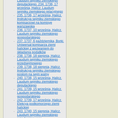
Laudum sejmiku ziemskiego
deputackiego. 234. 1736, 17
września, Halicz. Laudum
sejmiku ziemskiego relacyjnego
235. 1736, 17 września, Halicz.
Instrukcya sejmiku ziemskiego
komisarzowi na komisyę
warszawską
236. 1737, 10 września, Halicz.
Laudum sejmiku ziemskiego
gospodarskiego
237. 1737, 6 października, Borki.
Uniwersał komisarza ziemi
halickiej z wezwaniem do
składania podatków
238. 1738, 18 sierpnia, Halicz.
Laudum sejmiku ziemskiego
przedsejmowego
239. 1738, 18 sierpnia, Halicz.
Instrukcya sejmiku ziemskiego
posłom na sejm walny
240. 1738, 15 września, Halicz.
Laudum sejmiku ziemskiego
deputackiego
241. 1739, 15 września, Halicz.
Laudum sejmiku ziemskiego
gospodarskiego
242. 1739, 17 września, Halicz.
Elekcya podkomorzego ziemi
halickiej
243. 1740, 15 sierpnia, Halicz.
Laudum sejmiku ziemskiego