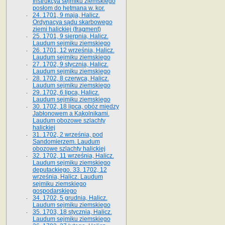
Instrukcya sejmiku ziemskiego
posłom do hetmana w. kor.
24. 1701, 9 maja, Halicz.
Ordynacya sądu skarbowego
ziemi halickiej (fragment)
25. 1701, 9 sierpnia, Halicz.
Laudum sejmiku ziemskiego
26. 1701, 12 września, Halicz.
Laudum sejmiku ziemskiego
27. 1702, 9 stycznia, Halicz.
Laudum sejmiku ziemskiego
28. 1702, 8 czerwca, Halicz.
Laudum sejmiku ziemskiego
29. 1702, 6 lipca, Halicz.
Laudum sejmiku ziemskiego
30. 1702, 18 lipca, obóz między
Jabłonowem a Kąkolnikami.
Laudum obozowe szlachty
halickiej
31. 1702, 2 września, pod
Sandomierzem. Laudum
obozowe szlachty halickiej
32. 1702, 11 września, Halicz.
Laudum sejmiku ziemskiego
deputackiego. 33. 1702, 12
września, Halicz. Laudum
sejmiku ziemskiego
gospodarskiego
34. 1702, 5 grudnia, Halicz.
Laudum sejmiku ziemskiego
35. 1703, 18 stycznia, Halicz.
Laudum sejmiku ziemskiego