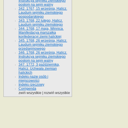
Instrukcya sejmiku ziemskiego
posłom na sejm walny
342. 1767, 15 września, Halicz.
Laudum sejmiku ziemskiego
gospodarskiego
343. 1768, 22 lutego, Halicz.
Laudum sejmiku ziemskiego
344. 1768, 17 maja, Winnica.
Manifestacya marszałka
konfederacyi ziemi halickiej
345. 1768, 26 września, Halicz.
Laudum sejmiku ziemskiego
przedsejmowego
346. 1768, 26 września, Halicz.
Instrukcya sejmiku ziemskiego
posłom na sejm walny
347. 1772, 3 października,
Halicz. Uchwała ziemian
halickich
Indeks nazw osób i
miejscowości
Indeks rzeczowy
Corrigenda
zwiń wszystkie
|
rozwiń wszystkie