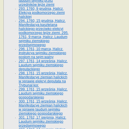
laudum sejmiku przez
urzędników tejże ziemi
293. 1760, 9 grudnia, Halicz.
Elekcya podkomorzego ziemi
halickiej
294. 1760, 15 grudnia, Halicz.
Manifestacya kasztelana
halickiego przeciwko elekcyi
podkomorzego tejże ziemi. 295.
1761, 9 marca, Halicz. Laudum
sejmiku ziemskiego
przedsejmowego
296. 1761, 10 marca, Halicz.
Instrukcya sejmiku ziemskiego
posłom na sejm walny
297. 1761, 14 września, Halicz.
Laudum sejmiku ziemskiego
deputackiego
298. 1761, 15 września, Halicz.
Manifestacye ziemian halickich
w sprawie elekcyi deputata na
Trybunał kor.
299. 1761, 15 września, Halicz.
Laudum sejmiku ziemskiego
gospodarskiego
300. 1761, 15 września, Halicz.
Manifestacye ziemian halickich
w sprawie laudum sejmiku
ziemskiego gospodarskiego
301. 1762, 17 sierpnia, Halicz.
Laudum sejmiku ziemskiego
przedsejmowego