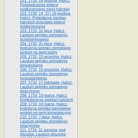
201. 1730, 14 grudnia, Halicz.
Poświadczenie elekcyi
podkomorzego ziemi halickiej
202. 1730, 14, 15 i 16 grudnia,
Halicz. Protestacye ziemian
halickich przeciwko elekcyi
podkomorzego
203. 1732, 31 lipca, Halicz.
Laudum sejmiku ziemskiego
przedsejmowego
204. 1732, 31 lipca, Halicz.
Instrukcya sejmiku ziemskiego
posłom na sejm walny
205. 1732, 15 września, Halicz.
Laudum sejmiku ziemskiego
deputackiego
206. 1732, 16 września, Halicz.
Laudum sejmiku ziemskiego
gospodarskiego
207. 1732, 17 listopada, Halicz.
Laudum sejmiku ziemskiego
relacyjnego
208. 1733, 10 marca, Halicz.
Konfederacya ziemian halickich­
209. 1733, 10 marca, Halicz.
Instrukcya sejmiku ziemskiego
posłom na sejm konwokacyjny
210. 1733, 7 lipca, Halicz.
Laudum sejmiku ziemskiego
relacyjnego
211. 1733, 31 sierpnia, pod
Gruszką. Laudum obozowe