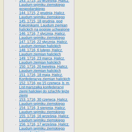
143. 1715, 10 września, Halicz.
Laudum sejmiku ziemskiego
gospodarskiego
144. 1715, 2 grudnia, Halicz.
Laudum sejmiku ziemskiego
145. 1715, 18 grudnia, pod
Kąkolnikami. Laudum ziemian
halickich na popisie uchwalone
146. 1716, 7 stycznia, Halicz.
Laudum sejmiku ziemskiego
147. 1716, 22 stycznia, Halicz.
Laudum ziemian halickich
148. 1716, 6 lutego, Halicz.
Laudum ziemian halickich
149. 1716, 23 marca, Halicz.
Laudum ziemian halickich
150. 1716, 20 kwietnia, Halicz.
Laudum ziemian halickich
151. 1716, 18 maja, Halicz.
Konfederacya ziemian halickich
152. 1716, po 15 czerwca, b. m.
List marszałka konfederacyi
ziemi halickiej do szlachty tejże
ziemi
153. 1716, 30 czerwca, Halicz.
Laudum sejmiku ziemskiego
154. 1716, 3 sierpnia, Halicz.
Laudum sejmiku ziemskiego
155. 1716, 16 września, Halicz.
Laudum sejmiku ziemskiego
156. 1716, 17 września, Halicz.
Laudum sejmiku ziemskiego