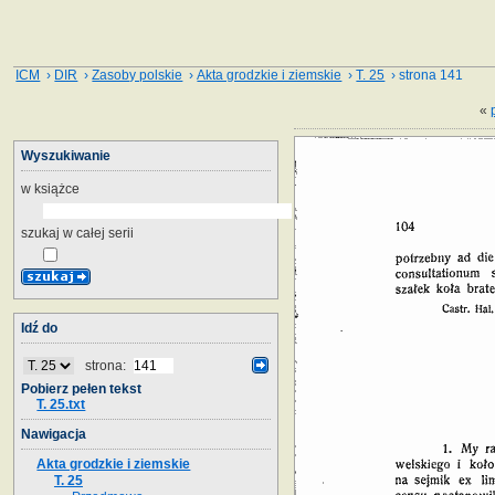
ICM
›
DIR
›
Zasoby polskie
›
Akta grodzkie i ziemskie
›
T. 25
› strona 141
«
Wyszukiwanie
w książce
szukaj w całej serii
Idź do
strona:
Pobierz pełen tekst
T. 25.txt
Nawigacja
Akta grodzkie i ziemskie
T. 25