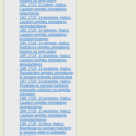
posłom na sejm walny
181. 1723, 22 lutego, Halicz.
Laudum sejmiku ziemskiego
relacyjnego
182. 1723, 14 września, Halicz.
Laudum sejmiku ziemskiego
gospodarskiego
183. 1724, 14 sierpnia, Halicz.
Laudum sejmiku ziemskiego
przedsejmowego
184. 1724, 14 sierpnia, Halicz.
Instrukcya sejmiku ziemskiego
posłom na sejm walny
185. 1724, 11 września, Halicz.
Laudum sejmiku ziemskiego
deputackiego
186. 1724, 13 września, Halicz.
Świadectwo sejmiku ziemskiego
w sprawie wywodu szlachectwa
187. 1724, 13 września, Halicz.
Protestacye ziemian halickich
przeciwko zajściom na sejmiku
ziemskim
188. 1725, 10 września, Halicz.
Laudum sejmiku ziemskiego
deputackiego
189. 1725, 11 września, Halicz.
Laudum sejmiku ziemskiego
gospodarskiego
190. 1726, 10 lipca, Halicz.
Manifestacye ziemian halickich
w sprawie elekcyi podsędka