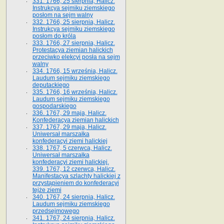
331. 1766, 25 sierpnia, Halicz.
Instrukcya sejmiku ziemskiego
posłom na sejm walny
332. 1766, 25 sierpnia, Halicz.
Instrukcya sejmiku ziemskiego
posłom do króla
333. 1766, 27 sierpnia, Halicz.
Protestacya ziemian halickich
przeciwko elekcyi posła na sejm
walny
334. 1766, 15 września, Halicz.
Laudum sejmiku ziemskiego
deputackiego
335. 1766, 16 września, Halicz.
Laudum sejmiku ziemskiego
gospodarskiego
336. 1767, 29 maja, Halicz.
Konfederacya ziemian halickich
337. 1767, 29 maja, Halicz.
Uniwersał marszałka
konfederacyi ziemi halickiej
338. 1767, 5 czerwca, Halicz.
Uniwersał marszałka
konfederacyi ziemi halickiej.
339. 1767, 12 czerwca, Halicz.
Manifestacya szlachty halickiej z
przystąpieniem do konfederacyi
tejże ziemi
340. 1767, 24 sierpnia, Halicz.
Laudum sejmiku ziemskiego
przedsejmowego
341. 1767, 24 sierpnia, Halicz.