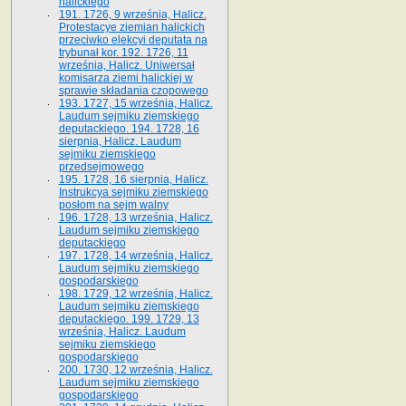
halickiego
191. 1726, 9 września, Halicz.
Protestacye ziemian halickich
przeciwko elekcyi deputata na
trybunał kor. 192. 1726, 11
września, Halicz. Uniwersał
komisarza ziemi halickiej w
sprawie składania czopowego
193. 1727, 15 września, Halicz.
Laudum sejmiku ziemskiego
deputackiego. 194. 1728, 16
sierpnia, Halicz. Laudum
sejmiku ziemskiego
przedsejmowego
195. 1728, 16 sierpnia, Halicz.
Instrukcya sejmiku ziemskiego
posłom na sejm walny
196. 1728, 13 września, Halicz.
Laudum sejmiku ziemskiego
deputackiego
197. 1728, 14 września, Halicz.
Laudum sejmiku ziemskiego
gospodarskiego
198. 1729, 12 września, Halicz.
Laudum sejmiku ziemskiego
deputackiego. 199. 1729, 13
września, Halicz. Laudum
sejmiku ziemskiego
gospodarskiego
200. 1730, 12 września, Halicz.
Laudum sejmiku ziemskiego
gospodarskiego