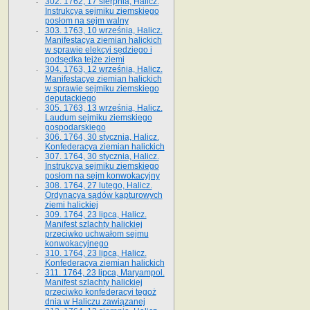
302. 1762, 17 sierpnia, Halicz.
Instrukcya sejmiku ziemskiego
posłom na sejm walny
303. 1763, 10 września, Halicz.
Manifestacya ziemian halickich
w sprawie elekcyi sędziego i
podsędka tejże ziemi
304. 1763, 12 września, Halicz.
Manifestacye ziemian halickich
w sprawie sejmiku ziemskiego
deputackiego
305. 1763, 13 września, Halicz.
Laudum sejmiku ziemskiego
gospodarskiego
306. 1764, 30 stycznia, Halicz.
Konfederacya ziemian halickich
307. 1764, 30 stycznia, Halicz.
Instrukcya sejmiku ziemskiego
posłom na sejm konwokacyjny
308. 1764, 27 lutego, Halicz.
Ordynacya sądów kapturowych
ziemi halickiej
309. 1764, 23 lipca, Halicz.
Manifest szlachty halickiej
przeciwko uchwałom sejmu
konwokacyjnego
310. 1764, 23 lipca, Halicz.
Konfederacya ziemian halickich
311. 1764, 23 lipca, Maryampol.
Manifest szlachty halickiej
przeciwko konfederacyi tegoż
dnia w Haliczu zawiązanej