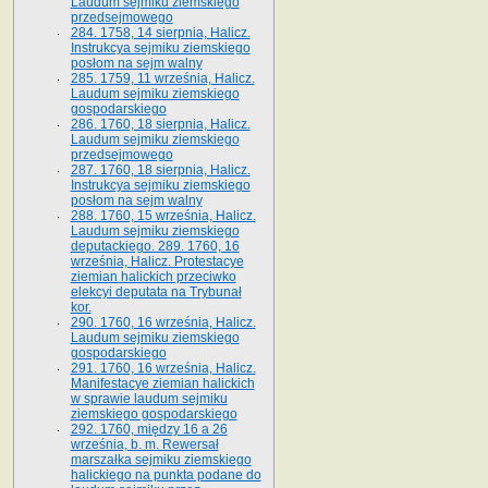
Laudum sejmiku ziemskiego
przedsejmowego
284. 1758, 14 sierpnia, Halicz.
Instrukcya sejmiku ziemskiego
posłom na sejm walny
285. 1759, 11 września, Halicz.
Laudum sejmiku ziemskiego
gospodarskiego
286. 1760, 18 sierpnia, Halicz.
Laudum sejmiku ziemskiego
przedsejmowego
287. 1760, 18 sierpnia, Halicz.
Instrukcya sejmiku ziemskiego
posłom na sejm walny
288. 1760, 15 września, Halicz.
Laudum sejmiku ziemskiego
deputackiego. 289. 1760, 16
września, Halicz. Protestacye
ziemian halickich przeciwko
elekcyi deputata na Trybunał
kor.
290. 1760, 16 września, Halicz.
Laudum sejmiku ziemskiego
gospodarskiego
291. 1760, 16 września, Halicz.
Manifestacye ziemian halickich
w sprawie laudum sejmiku
ziemskiego gospodarskiego
292. 1760, między 16 a 26
września, b. m. Rewersał
marszałka sejmiku ziemskiego
halickiego na punkta podane do