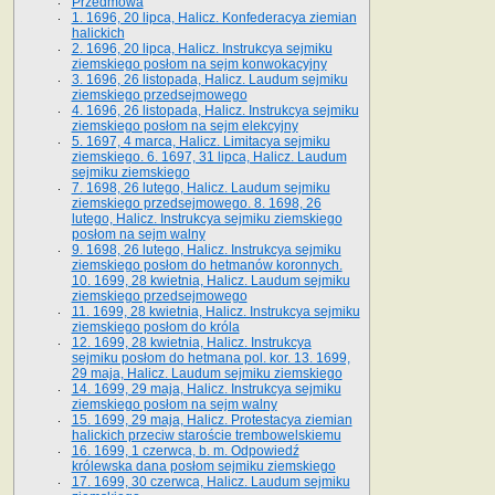
Przedmowa
1. 1696, 20 lipca, Halicz. Konfederacya ziemian
halickich
2. 1696, 20 lipca, Halicz. Instrukcya sejmiku
ziemskiego posłom na sejm konwokacyjny
3. 1696, 26 listopada, Halicz. Laudum sejmiku
ziemskiego przedsejmowego
4. 1696, 26 listopada, Halicz. Instrukcya sejmiku
ziemskiego posłom na sejm elekcyjny
5. 1697, 4 marca, Halicz. Limitacya sejmiku
ziemskiego. 6. 1697, 31 lipca, Halicz. Laudum
sejmiku ziemskiego
7. 1698, 26 lutego, Halicz. Laudum sejmiku
ziemskiego przedsejmowego. 8. 1698, 26
lutego, Halicz. Instrukcya sejmiku ziemskiego
posłom na sejm walny
9. 1698, 26 lutego, Halicz. Instrukcya sejmiku
ziemskiego posłom do hetmanów koronnych.
10. 1699, 28 kwietnia, Halicz. Laudum sejmiku
ziemskiego przedsejmowego
11. 1699, 28 kwietnia, Halicz. Instrukcya sejmiku
ziemskiego posłom do króla
12. 1699, 28 kwietnia, Halicz. Instrukcya
sejmiku posłom do hetmana pol. kor. 13. 1699,
29 maja, Halicz. Laudum sejmiku ziemskiego
14. 1699, 29 maja, Halicz. Instrukcya sejmiku
ziemskiego posłom na sejm walny
15. 1699, 29 maja, Halicz. Protestacya ziemian
halickich przeciw staroście trembowelskiemu
16. 1699, 1 czerwca, b. m. Odpowiedź
królewska dana posłom sejmiku ziemskiego
17. 1699, 30 czerwca, Halicz. Laudum sejmiku