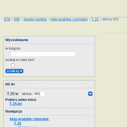
ICM
›
DIR
›
Zasoby polskie
›
Akta grodzkie i ziemskie
›
T. 25
› strona 452
Wyszukiwanie
w książce
szukaj w całej serii
Idź do
strona:
Pobierz pełen tekst
T. 25.txt
Nawigacja
Akta grodzkie i ziemskie
T. 25