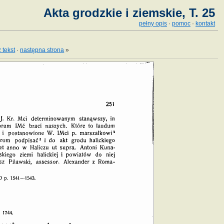
Akta grodzkie i ziemskie, T. 25
pełny opis
·
pomoc
·
kontakt
 tekst
·
następna strona
»