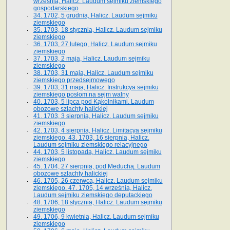
września, Halicz. Laudum sejmiku ziemskiego
gospodarskiego
34. 1702, 5 grudnia, Halicz. Laudum sejmiku
ziemskiego
35. 1703, 18 stycznia, Halicz. Laudum sejmiku
ziemskiego
36. 1703, 27 lutego, Halicz. Laudum sejmiku
ziemskiego
37. 1703, 2 maja, Halicz. Laudum sejmiku
ziemskiego
38. 1703, 31 maja, Halicz. Laudum sejmiku
ziemskiego przedsejmowego
39. 1703, 31 maja, Halicz. Instrukcya sejmiku
ziemskiego posłom na sejm walny
40. 1703, 5 lipca pod Kąkolnikami. Laudum
obozowe szlachty halickiej
41­. 1703, 3 sierpnia, Halicz. Laudum sejmiku
ziemskiego
42. 1703, 4 sierpnia, Halicz. Limitacya sejmiku
ziemskiego. 43. 1703, 16 sierpnia, Halicz.
Laudum sejmiku ziemskiego relacyjnego
44. 1703, 5 listopada, Halicz. Laudum sejmiku
ziemskiego
45. 1704, 27 sierpnia, pod Meduchą. Laudum
obozowe szlachty halickiej
46. 1705, 26 czerwca, Halicz. Laudum sejmiku
ziemskiego. 47. 1705, 14 września, Halicz.
Laudum sejmiku ziemskiego deputackiego
48. 1706, 18 stycznia, Halicz. Laudum sejmiku
ziemskiego
49. 1706, 9 kwietnia, Halicz. Laudum sejmiku
ziemskiego