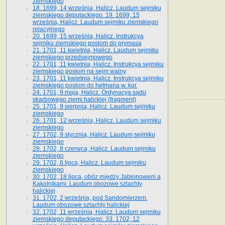
ziemskiego
18. 1699, 14 września, Halicz. Laudum sejmiku
ziemskiego deputackiego. 19. 1699, 15
września, Halicz. Laudum sejmiku ziemskiego
relacyjnego
20. 1699, 15 września, Halicz. Instrukcya
sejmiku ziemskiego posłom do prymasa
21. 1701, 11 kwietnia, Halicz. Laudum sejmiku
ziemskiego przedsejmowego
22. 1701, 11 kwietnia, Halicz. Instrukcya sejmiku
ziemskiego posłom na sejm walny
23. 1701, 11 kwietnia, Halicz. Instrukcya sejmiku
ziemskiego posłom do hetmana w. kor.
24. 1701, 9 maja, Halicz. Ordynacya sądu
skarbowego ziemi halickiej (fragment)
25. 1701, 9 sierpnia, Halicz. Laudum sejmiku
ziemskiego
26. 1701, 12 września, Halicz. Laudum sejmiku
ziemskiego
27. 1702, 9 stycznia, Halicz. Laudum sejmiku
ziemskiego
28. 1702, 8 czerwca, Halicz. Laudum sejmiku
ziemskiego
29. 1702, 6 lipca, Halicz. Laudum sejmiku
ziemskiego
30. 1702, 18 lipca, obóz między Jabłonowem a
Kąkolnikami. Laudum obozowe szlachty
halickiej
31. 1702, 2 września, pod Sandomierzem.
Laudum obozowe szlachty halickiej
32. 1702, 11 września, Halicz. Laudum sejmiku
ziemskiego deputackiego. 33. 1702, 12