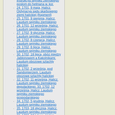
Instrukcya sejmiku ziemskiego
posłom do hetmana w. kor.
24. 1701, 9 maja, Halicz.
Ordynacya sądu skarbowego
ziemi halickiej (fragment)
25. 1701, 9 sierpnia, Halicz.
Laudum sejmiku ziemskiego
26. 1701, 12 września, Halicz.
Laudum sejmiku ziemskiego
27. 1702, 9 stycznia, Halicz.
Laudum sejmiku ziemskiego
28. 1702, 8 czerwca, Halicz.
Laudum sejmiku ziemskiego
29. 1702, 6 lipca, Halicz.
Laudum sejmiku ziemskiego
30. 1702, 18 lipca, obóz między
Jabłonowem a Kąkolnikami.
Laudum obozowe szlachty
halickiej
31. 1702, 2 września, pod
Sandomierzem. Laudum
obozowe szlachty halickiej
32. 1702, 11 września, Halicz.
Laudum sejmiku ziemskiego
deputackiego. 33. 1702, 12
września, Halicz. Laudum
sejmiku ziemskiego
gospodarskiego
34. 1702, 5 grudnia, Halicz.
Laudum sejmiku ziemskiego
35. 1703, 18 stycznia, Halicz.
Laudum sejmiku ziemskiego