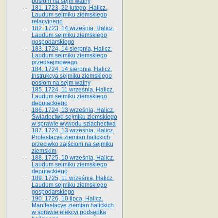
posłom na sejm walny
181. 1723, 22 lutego, Halicz.
Laudum sejmiku ziemskiego
relacyjnego
182. 1723, 14 września, Halicz.
Laudum sejmiku ziemskiego
gospodarskiego
183. 1724, 14 sierpnia, Halicz.
Laudum sejmiku ziemskiego
przedsejmowego
184. 1724, 14 sierpnia, Halicz.
Instrukcya sejmiku ziemskiego
posłom na sejm walny
185. 1724, 11 września, Halicz.
Laudum sejmiku ziemskiego
deputackiego
186. 1724, 13 września, Halicz.
Świadectwo sejmiku ziemskiego
w sprawie wywodu szlachectwa
187. 1724, 13 września, Halicz.
Protestacye ziemian halickich
przeciwko zajściom na sejmiku
ziemskim
188. 1725, 10 września, Halicz.
Laudum sejmiku ziemskiego
deputackiego
189. 1725, 11 września, Halicz.
Laudum sejmiku ziemskiego
gospodarskiego
190. 1726, 10 lipca, Halicz.
Manifestacye ziemian halickich
w sprawie elekcyi podsędka