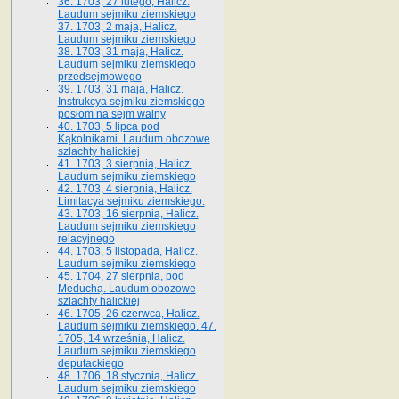
36. 1703, 27 lutego, Halicz.
Laudum sejmiku ziemskiego
37. 1703, 2 maja, Halicz.
Laudum sejmiku ziemskiego
38. 1703, 31 maja, Halicz.
Laudum sejmiku ziemskiego
przedsejmowego
39. 1703, 31 maja, Halicz.
Instrukcya sejmiku ziemskiego
posłom na sejm walny
40. 1703, 5 lipca pod
Kąkolnikami. Laudum obozowe
szlachty halickiej
41­. 1703, 3 sierpnia, Halicz.
Laudum sejmiku ziemskiego
42. 1703, 4 sierpnia, Halicz.
Limitacya sejmiku ziemskiego.
43. 1703, 16 sierpnia, Halicz.
Laudum sejmiku ziemskiego
relacyjnego
44. 1703, 5 listopada, Halicz.
Laudum sejmiku ziemskiego
45. 1704, 27 sierpnia, pod
Meduchą. Laudum obozowe
szlachty halickiej
46. 1705, 26 czerwca, Halicz.
Laudum sejmiku ziemskiego. 47.
1705, 14 września, Halicz.
Laudum sejmiku ziemskiego
deputackiego
48. 1706, 18 stycznia, Halicz.
Laudum sejmiku ziemskiego