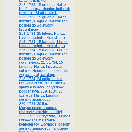
szlachty halickiej
212. 1733, 15 grudnia, Halicz.
Konfederacya ziemian halickich
przy królu Stanisławie I .
213. 1733, 15 grudnia, Halicz.
Instrukcya sejmiku ziemskiego
posłom do wojewody
kijowskiego
214. 1734, 25 lutego, Halicz.
Laudum sejmiku ziemskiego.
215. 1734, 15 kwietnia, Halicz.
Laudum sejmiku ziemskiego
216. 1734, 15 kwietnia, Halicz.
Instrukcya sejmiku ziemskiego
posłom do wojewody
wołyńskiego. 217. 1734, 15
kwietnia, Halicz. Instrukcya
sejmiku ziemskiego posłom do
wojewody kijowskiego
218. 1734, 24 maja, Halicz.
Uchwała ziemian halickich w
sprawie swawoli opryszków i
poddaństwa. 219. 1734, 26
czerwca, Halicz. Laudum
sejmiku ziemskiego
220. 1734, 30 lipca, pod
Maryampolem. Laudum
obozowe szlachty halickiej
221. 1735, 22 stycznia, Tłumacz.
Odpowiedź marszałka
konfederacyi wołyńskiej posłom
sejmiku ziemskiego halickiego