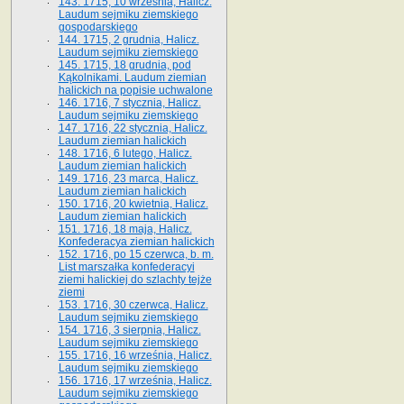
143. 1715, 10 września, Halicz.
Laudum sejmiku ziemskiego
gospodarskiego
144. 1715, 2 grudnia, Halicz.
Laudum sejmiku ziemskiego
145. 1715, 18 grudnia, pod
Kąkolnikami. Laudum ziemian
halickich na popisie uchwalone
146. 1716, 7 stycznia, Halicz.
Laudum sejmiku ziemskiego
147. 1716, 22 stycznia, Halicz.
Laudum ziemian halickich
148. 1716, 6 lutego, Halicz.
Laudum ziemian halickich
149. 1716, 23 marca, Halicz.
Laudum ziemian halickich
150. 1716, 20 kwietnia, Halicz.
Laudum ziemian halickich
151. 1716, 18 maja, Halicz.
Konfederacya ziemian halickich
152. 1716, po 15 czerwca, b. m.
List marszałka konfederacyi
ziemi halickiej do szlachty tejże
ziemi
153. 1716, 30 czerwca, Halicz.
Laudum sejmiku ziemskiego
154. 1716, 3 sierpnia, Halicz.
Laudum sejmiku ziemskiego
155. 1716, 16 września, Halicz.
Laudum sejmiku ziemskiego
156. 1716, 17 września, Halicz.
Laudum sejmiku ziemskiego