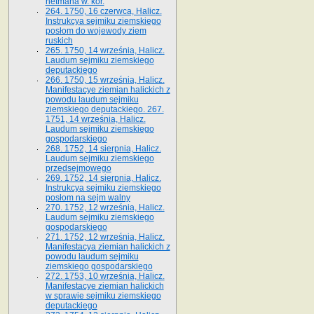
hetmana w. kor.
264. 1750, 16 czerwca, Halicz.
Instrukcya sejmiku ziemskiego
posłom do wojewody ziem
ruskich
265. 1750, 14 września, Halicz.
Laudum sejmiku ziemskiego
deputackiego
266. 1750, 15 września, Halicz.
Manifestacye ziemian halickich z
powodu laudum sejmiku
ziemskiego deputackiego. 267.
1751, 14 września, Halicz.
Laudum sejmiku ziemskiego
gospodarskiego
268. 1752, 14 sierpnia, Halicz.
Laudum sejmiku ziemskiego
przedsejmowego
269. 1752, 14 sierpnia, Halicz.
Instrukcya sejmiku ziemskiego
posłom na sejm walny
270. 1752, 12 września, Halicz.
Laudum sejmiku ziemskiego
gospodarskiego
271. 1752, 12 września, Halicz.
Manifestacya ziemian halickich z
powodu laudum sejmiku
ziemskiego gospodarskiego
272. 1753, 10 września, Halicz.
Manifestacye ziemian halickich
w sprawie sejmiku ziemskiego
deputackiego