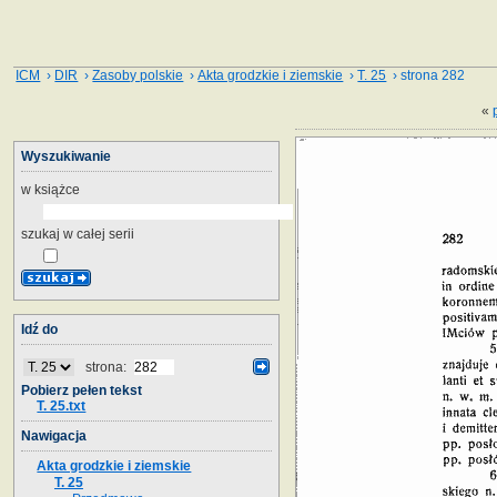
ICM
›
DIR
›
Zasoby polskie
›
Akta grodzkie i ziemskie
›
T. 25
› strona 282
«
Wyszukiwanie
w książce
szukaj w całej serii
Idź do
strona:
Pobierz pełen tekst
T. 25.txt
Nawigacja
Akta grodzkie i ziemskie
T. 25