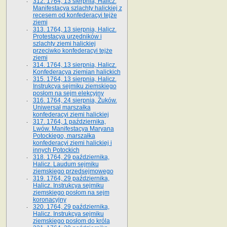
312. 1764, 13 sierpnia, Halicz.
Manifestacya szlachty halickiej z
recesem od konfederacyi tejże
ziemi
313. 1764, 13 sierpnia, Halicz.
Protestacya urzędników i
szlachty ziemi halickiej
przeciwko konfederacyi tejże
ziemi
314. 1764, 13 sierpnia, Halicz.
Konfederacya ziemian halickich
315. 1764, 13 sierpnia, Halicz.
Instrukcya sejmiku ziemskiego
posłom na sejm elekcyjny
316. 1764, 24 sierpnia, Żuków.
Uniwersał marszałka
konfederacyi ziemi halickiej
317. 1764, 1 października,
Lwów. Manifestacya Maryana
Potockiego, marszałka
konfederacyi ziemi halickiej i
innych Potockich
318. 1764, 29 października,
Halicz. Laudum sejmiku
ziemskiego przedsejmowego
319. 1764, 29 października,
Halicz. Instrukcya sejmiku
ziemskiego posłom na sejm
koronacyjny
320. 1764, 29 października,
Halicz. Instrukcya sejmiku
ziemskiego posłom do króla