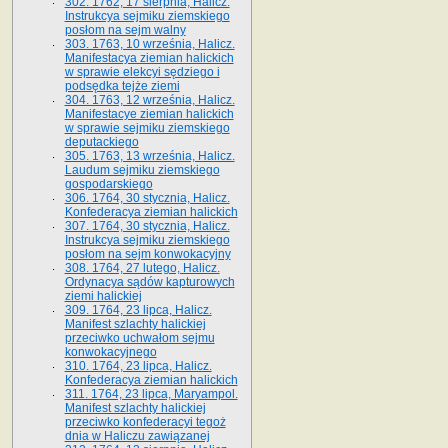
302. 1762, 17 sierpnia, Halicz.
Instrukcya sejmiku ziemskiego
posłom na sejm walny
303. 1763, 10 września, Halicz.
Manifestacya ziemian halickich
w sprawie elekcyi sędziego i
podsędka tejże ziemi
304. 1763, 12 września, Halicz.
Manifestacye ziemian halickich
w sprawie sejmiku ziemskiego
deputackiego
305. 1763, 13 września, Halicz.
Laudum sejmiku ziemskiego
gospodarskiego
306. 1764, 30 stycznia, Halicz.
Konfederacya ziemian halickich
307. 1764, 30 stycznia, Halicz.
Instrukcya sejmiku ziemskiego
posłom na sejm konwokacyjny
308. 1764, 27 lutego, Halicz.
Ordynacya sądów kapturowych
ziemi halickiej
309. 1764, 23 lipca, Halicz.
Manifest szlachty halickiej
przeciwko uchwałom sejmu
konwokacyjnego
310. 1764, 23 lipca, Halicz.
Konfederacya ziemian halickich
311. 1764, 23 lipca, Maryampol.
Manifest szlachty halickiej
przeciwko konfederacyi tegoż
dnia w Haliczu zawiązanej