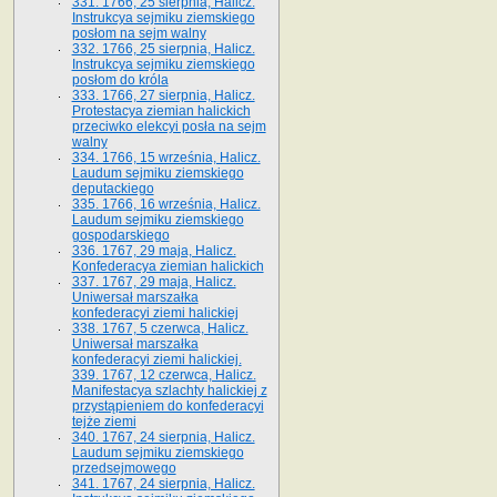
331. 1766, 25 sierpnia, Halicz.
Instrukcya sejmiku ziemskiego
posłom na sejm walny
332. 1766, 25 sierpnia, Halicz.
Instrukcya sejmiku ziemskiego
posłom do króla
333. 1766, 27 sierpnia, Halicz.
Protestacya ziemian halickich
przeciwko elekcyi posła na sejm
walny
334. 1766, 15 września, Halicz.
Laudum sejmiku ziemskiego
deputackiego
335. 1766, 16 września, Halicz.
Laudum sejmiku ziemskiego
gospodarskiego
336. 1767, 29 maja, Halicz.
Konfederacya ziemian halickich
337. 1767, 29 maja, Halicz.
Uniwersał marszałka
konfederacyi ziemi halickiej
338. 1767, 5 czerwca, Halicz.
Uniwersał marszałka
konfederacyi ziemi halickiej.
339. 1767, 12 czerwca, Halicz.
Manifestacya szlachty halickiej z
przystąpieniem do konfederacyi
tejże ziemi
340. 1767, 24 sierpnia, Halicz.
Laudum sejmiku ziemskiego
przedsejmowego
341. 1767, 24 sierpnia, Halicz.