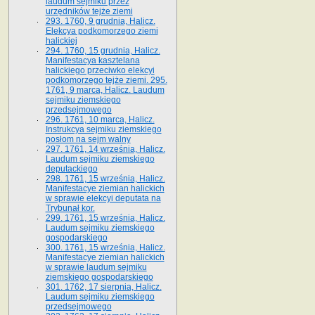
laudum sejmiku przez
urzędników tejże ziemi
293. 1760, 9 grudnia, Halicz.
Elekcya podkomorzego ziemi
halickiej
294. 1760, 15 grudnia, Halicz.
Manifestacya kasztelana
halickiego przeciwko elekcyi
podkomorzego tejże ziemi. 295.
1761, 9 marca, Halicz. Laudum
sejmiku ziemskiego
przedsejmowego
296. 1761, 10 marca, Halicz.
Instrukcya sejmiku ziemskiego
posłom na sejm walny
297. 1761, 14 września, Halicz.
Laudum sejmiku ziemskiego
deputackiego
298. 1761, 15 września, Halicz.
Manifestacye ziemian halickich
w sprawie elekcyi deputata na
Trybunał kor.
299. 1761, 15 września, Halicz.
Laudum sejmiku ziemskiego
gospodarskiego
300. 1761, 15 września, Halicz.
Manifestacye ziemian halickich
w sprawie laudum sejmiku
ziemskiego gospodarskiego
301. 1762, 17 sierpnia, Halicz.
Laudum sejmiku ziemskiego
przedsejmowego