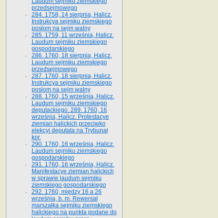
Laudum sejmiku ziemskiego
przedsejmowego
284. 1758, 14 sierpnia, Halicz.
Instrukcya sejmiku ziemskiego
posłom na sejm walny
285. 1759, 11 września, Halicz.
Laudum sejmiku ziemskiego
gospodarskiego
286. 1760, 18 sierpnia, Halicz.
Laudum sejmiku ziemskiego
przedsejmowego
287. 1760, 18 sierpnia, Halicz.
Instrukcya sejmiku ziemskiego
posłom na sejm walny
288. 1760, 15 września, Halicz.
Laudum sejmiku ziemskiego
deputackiego. 289. 1760, 16
września, Halicz. Protestacye
ziemian halickich przeciwko
elekcyi deputata na Trybunał
kor.
290. 1760, 16 września, Halicz.
Laudum sejmiku ziemskiego
gospodarskiego
291. 1760, 16 września, Halicz.
Manifestacye ziemian halickich
w sprawie laudum sejmiku
ziemskiego gospodarskiego
292. 1760, między 16 a 26
września, b. m. Rewersał
marszałka sejmiku ziemskiego
halickiego na punkta podane do