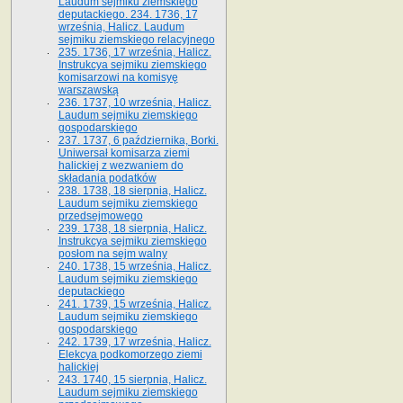
Laudum sejmiku ziemskiego
deputackiego. 234. 1736, 17
września, Halicz. Laudum
sejmiku ziemskiego relacyjnego
235. 1736, 17 września, Halicz.
Instrukcya sejmiku ziemskiego
komisarzowi na komisyę
warszawską
236. 1737, 10 września, Halicz.
Laudum sejmiku ziemskiego
gospodarskiego
237. 1737, 6 października, Borki.
Uniwersał komisarza ziemi
halickiej z wezwaniem do
składania podatków
238. 1738, 18 sierpnia, Halicz.
Laudum sejmiku ziemskiego
przedsejmowego
239. 1738, 18 sierpnia, Halicz.
Instrukcya sejmiku ziemskiego
posłom na sejm walny
240. 1738, 15 września, Halicz.
Laudum sejmiku ziemskiego
deputackiego
241. 1739, 15 września, Halicz.
Laudum sejmiku ziemskiego
gospodarskiego
242. 1739, 17 września, Halicz.
Elekcya podkomorzego ziemi
halickiej
243. 1740, 15 sierpnia, Halicz.
Laudum sejmiku ziemskiego