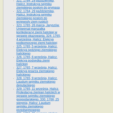
321. 1764, 29 października,
Halicz. Instrukcya sejmiku
ziemskiego posłom do prymasa
322. 1764, 29 października,
Halicz. Instrukcya sejmiku
ziemskiego posłom do
wojewody ziem ruskich
323. 1765, 26 marca, Jaryszów.
Uniwersał marszałka
konfederacyi ziemi halickiej w
sprawie okazowania. 324. 1765,
4 września, Halicz. Elekcya
podkomorzego ziemi halickiej
325. 1765, 5 września, Halicz.
Elekcya sędziego ziemskiego
halickiego
326. 1765, 6 września, Halicz.
Elekcya podsędka ziemi
halickiej
327. 1765, 7 września, Halicz.
Elekcya pisarza ziemskiego
halickiego
328. 1765, 9 września, Halicz.
Laudum sejmiku ziemskiego
deputackiego
329. 1765, 11 września, Halicz.
Protestacya ziemian halickich w
sprawie sejmiku ziemskiego
gospodarskiego. 330. 1766, 25
sierpnia, Halicz. Laudum
sejmiku ziemskiego
przedsejmowego