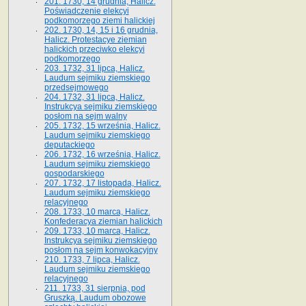
201. 1730, 14 grudnia, Halicz.
Poświadczenie elekcyi
podkomorzego ziemi halickiej
202. 1730, 14, 15 i 16 grudnia,
Halicz. Protestacye ziemian
halickich przeciwko elekcyi
podkomorzego
203. 1732, 31 lipca, Halicz.
Laudum sejmiku ziemskiego
przedsejmowego
204. 1732, 31 lipca, Halicz.
Instrukcya sejmiku ziemskiego
posłom na sejm walny
205. 1732, 15 września, Halicz.
Laudum sejmiku ziemskiego
deputackiego
206. 1732, 16 września, Halicz.
Laudum sejmiku ziemskiego
gospodarskiego
207. 1732, 17 listopada, Halicz.
Laudum sejmiku ziemskiego
relacyjnego
208. 1733, 10 marca, Halicz.
Konfederacya ziemian halickich­
209. 1733, 10 marca, Halicz.
Instrukcya sejmiku ziemskiego
posłom na sejm konwokacyjny
210. 1733, 7 lipca, Halicz.
Laudum sejmiku ziemskiego
relacyjnego
211. 1733, 31 sierpnia, pod
Gruszką. Laudum obozowe