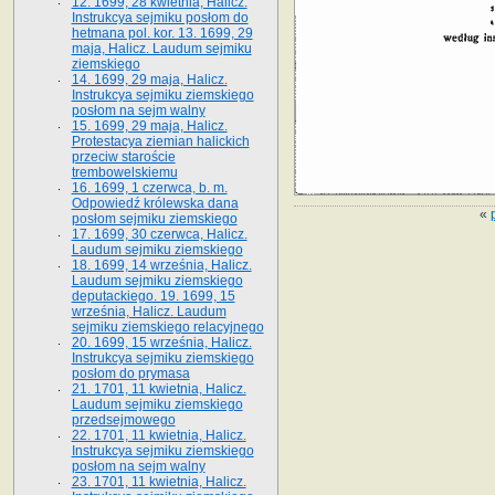
12. 1699, 28 kwietnia, Halicz.
Instrukcya sejmiku posłom do
hetmana pol. kor. 13. 1699, 29
maja, Halicz. Laudum sejmiku
ziemskiego
14. 1699, 29 maja, Halicz.
Instrukcya sejmiku ziemskiego
posłom na sejm walny
15. 1699, 29 maja, Halicz.
Protestacya ziemian halickich
przeciw staroście
trembowelskiemu
16. 1699, 1 czerwca, b. m.
Odpowiedź królewska dana
«
posłom sejmiku ziemskiego
17. 1699, 30 czerwca, Halicz.
Laudum sejmiku ziemskiego
18. 1699, 14 września, Halicz.
Laudum sejmiku ziemskiego
deputackiego. 19. 1699, 15
września, Halicz. Laudum
sejmiku ziemskiego relacyjnego
20. 1699, 15 września, Halicz.
Instrukcya sejmiku ziemskiego
posłom do prymasa
21. 1701, 11 kwietnia, Halicz.
Laudum sejmiku ziemskiego
przedsejmowego
22. 1701, 11 kwietnia, Halicz.
Instrukcya sejmiku ziemskiego
posłom na sejm walny
23. 1701, 11 kwietnia, Halicz.