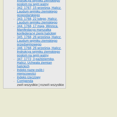
Instrukcya sejmiku ziemskiego
posłom na sejm walny
342. 1767, 15 września, Halicz.
Laudum sejmiku ziemskiego
gospodarskiego
343. 1768, 22 lutego, Halicz.
Laudum sejmiku ziemskiego
344. 1768, 17 maja, Winnica.
Manifestacya marszałka
konfederacyi ziemi halickiej
345. 1768, 26 września, Halicz.
Laudum sejmiku ziemskiego
przedsejmowego
346. 1768, 26 września, Halicz.
Instrukcya sejmiku ziemskiego
posłom na sejm walny
347. 1772, 3 października,
Halicz. Uchwała ziemian
halickich
Indeks nazw osób i
miejscowości
Indeks rzeczowy
Corrigenda
zwiń wszystkie
|
rozwiń wszystkie