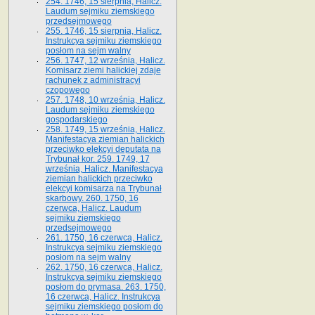
254. 1746, 15 sierpnia, Halicz.
Laudum sejmiku ziemskiego
przedsejmowego
255. 1746, 15 sierpnia, Halicz.
Instrukcya sejmiku ziemskiego
posłom na sejm walny
256. 1747, 12 września, Halicz.
Komisarz ziemi halickiej zdaje
rachunek z administracyi
czopowego
257. 1748, 10 września, Halicz.
Laudum sejmiku ziemskiego
gospodarskiego
258. 1749, 15 września, Halicz.
Manifestacya ziemian halickich
przeciwko elekcyi deputata na
Trybunał kor. 259. 1749, 17
września, Halicz. Manifestacya
ziemian halickich przeciwko
elekcyi komisarza na Trybunał
skarbowy. 260. 1750, 16
czerwca, Halicz. Laudum
sejmiku ziemskiego
przedsejmowego
261. 1750, 16 czerwca, Halicz.
Instrukcya sejmiku ziemskiego
posłom na sejm walny
262. 1750, 16 czerwca, Halicz.
Instrukcya sejmiku ziemskiego
posłom do prymasa. 263. 1750,
16 czerwca, Halicz. Instrukcya
sejmiku ziemskiego posłom do