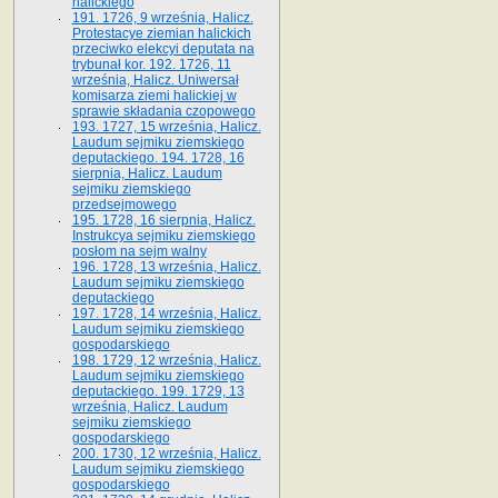
halickiego
191. 1726, 9 września, Halicz.
Protestacye ziemian halickich
przeciwko elekcyi deputata na
trybunał kor. 192. 1726, 11
września, Halicz. Uniwersał
komisarza ziemi halickiej w
sprawie składania czopowego
193. 1727, 15 września, Halicz.
Laudum sejmiku ziemskiego
deputackiego. 194. 1728, 16
sierpnia, Halicz. Laudum
sejmiku ziemskiego
przedsejmowego
195. 1728, 16 sierpnia, Halicz.
Instrukcya sejmiku ziemskiego
posłom na sejm walny
196. 1728, 13 września, Halicz.
Laudum sejmiku ziemskiego
deputackiego
197. 1728, 14 września, Halicz.
Laudum sejmiku ziemskiego
gospodarskiego
198. 1729, 12 września, Halicz.
Laudum sejmiku ziemskiego
deputackiego. 199. 1729, 13
września, Halicz. Laudum
sejmiku ziemskiego
gospodarskiego
200. 1730, 12 września, Halicz.
Laudum sejmiku ziemskiego
gospodarskiego