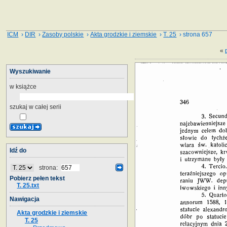
ICM
›
DIR
›
Zasoby polskie
›
Akta grodzkie i ziemskie
›
T. 25
› strona 657
«
Wyszukiwanie
w książce
szukaj w całej serii
Idź do
strona:
Pobierz pełen tekst
T. 25.txt
Nawigacja
Akta grodzkie i ziemskie
T. 25