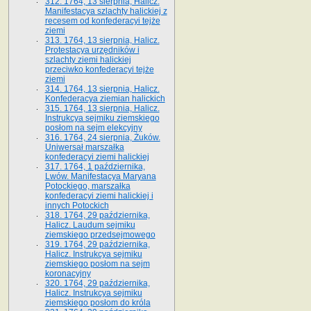
312. 1764, 13 sierpnia, Halicz.
Manifestacya szlachty halickiej z
recesem od konfederacyi tejże
ziemi
313. 1764, 13 sierpnia, Halicz.
Protestacya urzędników i
szlachty ziemi halickiej
przeciwko konfederacyi tejże
ziemi
314. 1764, 13 sierpnia, Halicz.
Konfederacya ziemian halickich
315. 1764, 13 sierpnia, Halicz.
Instrukcya sejmiku ziemskiego
posłom na sejm elekcyjny
316. 1764, 24 sierpnia, Żuków.
Uniwersał marszałka
konfederacyi ziemi halickiej
317. 1764, 1 października,
Lwów. Manifestacya Maryana
Potockiego, marszałka
konfederacyi ziemi halickiej i
innych Potockich
318. 1764, 29 października,
Halicz. Laudum sejmiku
ziemskiego przedsejmowego
319. 1764, 29 października,
Halicz. Instrukcya sejmiku
ziemskiego posłom na sejm
koronacyjny
320. 1764, 29 października,
Halicz. Instrukcya sejmiku
ziemskiego posłom do króla