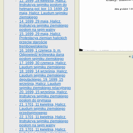
12. 1699, 28 kwietnia, Halicz.
Instrukcya sejmiku posłom do
hetmana pol. kor. 13. 1699, 29
maja, Halicz. Laudum sejmiku
ziemskiego
14. 1699, 29 maja, Halicz.
Instrukcya sejmiku ziemskiego
posłom na sejm walny
15. 1699, 29 maja, Halicz.
Protestacya ziemian halickich
przeciw staroście
trembowelskiemu
16. 1699, 1 czerwca, b. m.
Odpowiedź królewska dana
«
posłom sejmiku ziemskiego
17. 1699, 30 czerwca, Halicz.
Laudum sejmiku ziemskiego
18. 1699, 14 września, Halicz.
Laudum sejmiku ziemskiego
deputackiego. 19. 1699, 15
września, Halicz. Laudum
sejmiku ziemskiego relacyjnego
20. 1699, 15 września, Halicz.
Instrukcya sejmiku ziemskiego
posłom do prymasa
21. 1701, 11 kwietnia, Halicz.
Laudum sejmiku ziemskiego
przedsejmowego
22. 1701, 11 kwietnia, Halicz.
Instrukcya sejmiku ziemskiego
posłom na sejm walny
23. 1701, 11 kwietnia, Halicz.