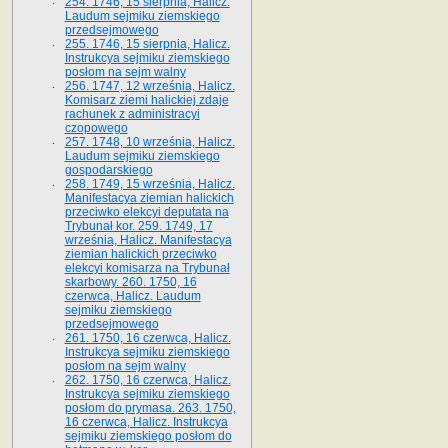
254. 1746, 15 sierpnia, Halicz.
Laudum sejmiku ziemskiego
przedsejmowego
255. 1746, 15 sierpnia, Halicz.
Instrukcya sejmiku ziemskiego
posłom na sejm walny
256. 1747, 12 września, Halicz.
Komisarz ziemi halickiej zdaje
rachunek z administracyi
czopowego
257. 1748, 10 września, Halicz.
Laudum sejmiku ziemskiego
gospodarskiego
258. 1749, 15 września, Halicz.
Manifestacya ziemian halickich
przeciwko elekcyi deputata na
Trybunał kor. 259. 1749, 17
września, Halicz. Manifestacya
ziemian halickich przeciwko
elekcyi komisarza na Trybunał
skarbowy. 260. 1750, 16
czerwca, Halicz. Laudum
sejmiku ziemskiego
przedsejmowego
261. 1750, 16 czerwca, Halicz.
Instrukcya sejmiku ziemskiego
posłom na sejm walny
262. 1750, 16 czerwca, Halicz.
Instrukcya sejmiku ziemskiego
posłom do prymasa. 263. 1750,
16 czerwca, Halicz. Instrukcya
sejmiku ziemskiego posłom do