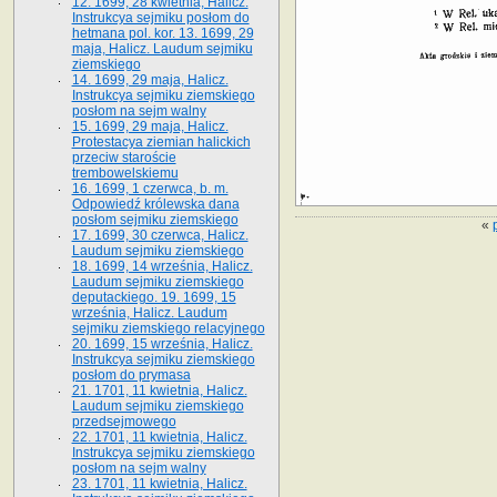
12. 1699, 28 kwietnia, Halicz.
Instrukcya sejmiku posłom do
hetmana pol. kor. 13. 1699, 29
maja, Halicz. Laudum sejmiku
ziemskiego
14. 1699, 29 maja, Halicz.
Instrukcya sejmiku ziemskiego
posłom na sejm walny
15. 1699, 29 maja, Halicz.
Protestacya ziemian halickich
przeciw staroście
trembowelskiemu
16. 1699, 1 czerwca, b. m.
Odpowiedź królewska dana
posłom sejmiku ziemskiego
«
17. 1699, 30 czerwca, Halicz.
Laudum sejmiku ziemskiego
18. 1699, 14 września, Halicz.
Laudum sejmiku ziemskiego
deputackiego. 19. 1699, 15
września, Halicz. Laudum
sejmiku ziemskiego relacyjnego
20. 1699, 15 września, Halicz.
Instrukcya sejmiku ziemskiego
posłom do prymasa
21. 1701, 11 kwietnia, Halicz.
Laudum sejmiku ziemskiego
przedsejmowego
22. 1701, 11 kwietnia, Halicz.
Instrukcya sejmiku ziemskiego
posłom na sejm walny
23. 1701, 11 kwietnia, Halicz.