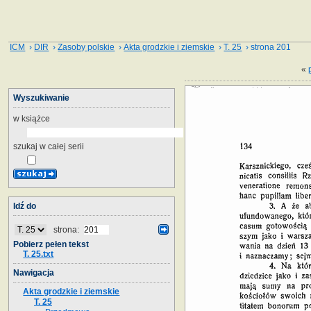
ICM
›
DIR
›
Zasoby polskie
›
Akta grodzkie i ziemskie
›
T. 25
› strona 201
«
Wyszukiwanie
w książce
szukaj w całej serii
Idź do
strona:
Pobierz pełen tekst
T. 25.txt
Nawigacja
Akta grodzkie i ziemskie
T. 25