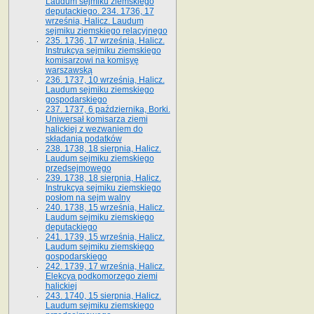
Laudum sejmiku ziemskiego
deputackiego. 234. 1736, 17
września, Halicz. Laudum
sejmiku ziemskiego relacyjnego
235. 1736, 17 września, Halicz.
Instrukcya sejmiku ziemskiego
komisarzowi na komisyę
warszawską
236. 1737, 10 września, Halicz.
Laudum sejmiku ziemskiego
gospodarskiego
237. 1737, 6 października, Borki.
Uniwersał komisarza ziemi
halickiej z wezwaniem do
składania podatków
238. 1738, 18 sierpnia, Halicz.
Laudum sejmiku ziemskiego
przedsejmowego
239. 1738, 18 sierpnia, Halicz.
Instrukcya sejmiku ziemskiego
posłom na sejm walny
240. 1738, 15 września, Halicz.
Laudum sejmiku ziemskiego
deputackiego
241. 1739, 15 września, Halicz.
Laudum sejmiku ziemskiego
gospodarskiego
242. 1739, 17 września, Halicz.
Elekcya podkomorzego ziemi
halickiej
243. 1740, 15 sierpnia, Halicz.
Laudum sejmiku ziemskiego