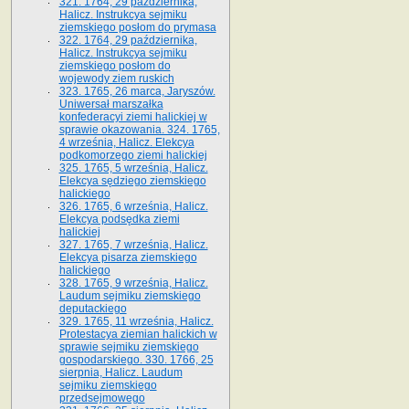
321. 1764, 29 października,
Halicz. Instrukcya sejmiku
ziemskiego posłom do prymasa
322. 1764, 29 października,
Halicz. Instrukcya sejmiku
ziemskiego posłom do
wojewody ziem ruskich
323. 1765, 26 marca, Jaryszów.
Uniwersał marszałka
konfederacyi ziemi halickiej w
sprawie okazowania. 324. 1765,
4 września, Halicz. Elekcya
podkomorzego ziemi halickiej
325. 1765, 5 września, Halicz.
Elekcya sędziego ziemskiego
halickiego
326. 1765, 6 września, Halicz.
Elekcya podsędka ziemi
halickiej
327. 1765, 7 września, Halicz.
Elekcya pisarza ziemskiego
halickiego
328. 1765, 9 września, Halicz.
Laudum sejmiku ziemskiego
deputackiego
329. 1765, 11 września, Halicz.
Protestacya ziemian halickich w
sprawie sejmiku ziemskiego
gospodarskiego. 330. 1766, 25
sierpnia, Halicz. Laudum
sejmiku ziemskiego
przedsejmowego