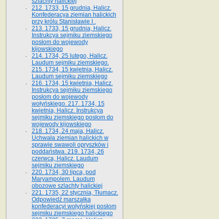
szlachty halickiej
212. 1733, 15 grudnia, Halicz.
Konfederacya ziemian halickich
przy królu Stanisławie I .
213. 1733, 15 grudnia, Halicz.
Instrukcya sejmiku ziemskiego
posłom do wojewody
kijowskiego
214. 1734, 25 lutego, Halicz.
Laudum sejmiku ziemskiego.
215. 1734, 15 kwietnia, Halicz.
Laudum sejmiku ziemskiego
216. 1734, 15 kwietnia, Halicz.
Instrukcya sejmiku ziemskiego
posłom do wojewody
wołyńskiego. 217. 1734, 15
kwietnia, Halicz. Instrukcya
sejmiku ziemskiego posłom do
wojewody kijowskiego
218. 1734, 24 maja, Halicz.
Uchwała ziemian halickich w
sprawie swawoli opryszków i
poddaństwa. 219. 1734, 26
czerwca, Halicz. Laudum
sejmiku ziemskiego
220. 1734, 30 lipca, pod
Maryampolem. Laudum
obozowe szlachty halickiej
221. 1735, 22 stycznia, Tłumacz.
Odpowiedź marszałka
konfederacyi wołyńskiej posłom
sejmiku ziemskiego halickiego