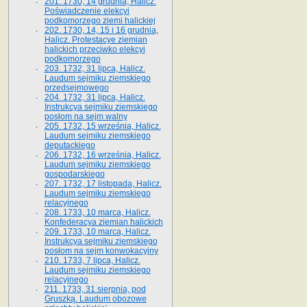
201. 1730, 14 grudnia, Halicz.
Poświadczenie elekcyi
podkomorzego ziemi halickiej
202. 1730, 14, 15 i 16 grudnia,
Halicz. Protestacye ziemian
halickich przeciwko elekcyi
podkomorzego
203. 1732, 31 lipca, Halicz.
Laudum sejmiku ziemskiego
przedsejmowego
204. 1732, 31 lipca, Halicz.
Instrukcya sejmiku ziemskiego
posłom na sejm walny
205. 1732, 15 września, Halicz.
Laudum sejmiku ziemskiego
deputackiego
206. 1732, 16 września, Halicz.
Laudum sejmiku ziemskiego
gospodarskiego
207. 1732, 17 listopada, Halicz.
Laudum sejmiku ziemskiego
relacyjnego
208. 1733, 10 marca, Halicz.
Konfederacya ziemian halickich­
209. 1733, 10 marca, Halicz.
Instrukcya sejmiku ziemskiego
posłom na sejm konwokacyjny
210. 1733, 7 lipca, Halicz.
Laudum sejmiku ziemskiego
relacyjnego
211. 1733, 31 sierpnia, pod
Gruszką. Laudum obozowe