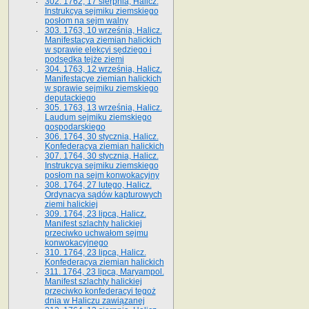
302. 1762, 17 sierpnia, Halicz.
Instrukcya sejmiku ziemskiego
posłom na sejm walny
303. 1763, 10 września, Halicz.
Manifestacya ziemian halickich
w sprawie elekcyi sędziego i
podsędka tejże ziemi
304. 1763, 12 września, Halicz.
Manifestacye ziemian halickich
w sprawie sejmiku ziemskiego
deputackiego
305. 1763, 13 września, Halicz.
Laudum sejmiku ziemskiego
gospodarskiego
306. 1764, 30 stycznia, Halicz.
Konfederacya ziemian halickich
307. 1764, 30 stycznia, Halicz.
Instrukcya sejmiku ziemskiego
posłom na sejm konwokacyjny
308. 1764, 27 lutego, Halicz.
Ordynacya sądów kapturowych
ziemi halickiej
309. 1764, 23 lipca, Halicz.
Manifest szlachty halickiej
przeciwko uchwałom sejmu
konwokacyjnego
310. 1764, 23 lipca, Halicz.
Konfederacya ziemian halickich
311. 1764, 23 lipca, Maryampol.
Manifest szlachty halickiej
przeciwko konfederacyi tegoż
dnia w Haliczu zawiązanej