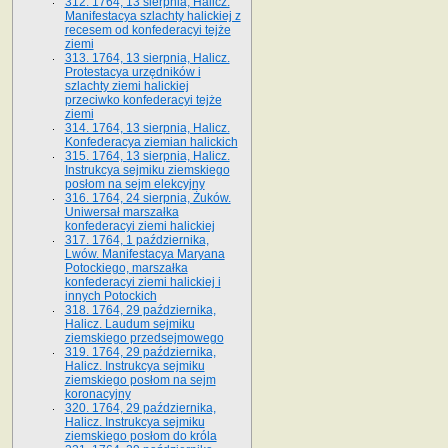
312. 1764, 13 sierpnia, Halicz.
Manifestacya szlachty halickiej z
recesem od konfederacyi tejże
ziemi
313. 1764, 13 sierpnia, Halicz.
Protestacya urzędników i
szlachty ziemi halickiej
przeciwko konfederacyi tejże
ziemi
314. 1764, 13 sierpnia, Halicz.
Konfederacya ziemian halickich
315. 1764, 13 sierpnia, Halicz.
Instrukcya sejmiku ziemskiego
posłom na sejm elekcyjny
316. 1764, 24 sierpnia, Żuków.
Uniwersał marszałka
konfederacyi ziemi halickiej
317. 1764, 1 października,
Lwów. Manifestacya Maryana
Potockiego, marszałka
konfederacyi ziemi halickiej i
innych Potockich
318. 1764, 29 października,
Halicz. Laudum sejmiku
ziemskiego przedsejmowego
319. 1764, 29 października,
Halicz. Instrukcya sejmiku
ziemskiego posłom na sejm
koronacyjny
320. 1764, 29 października,
Halicz. Instrukcya sejmiku
ziemskiego posłom do króla