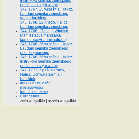
Instrukcya sejmiku ziemskiego
posłom na sejm walny
342. 1767, 15 września, Halicz.
Laudum sejmiku ziemskiego
gospodarskiego
343. 1768, 22 lutego, Halicz.
Laudum sejmiku ziemskiego
344. 1768, 17 maja, Winnica.
Manifestacya marszałka
konfederacyi ziemi halickiej
345. 1768, 26 września, Halicz.
Laudum sejmiku ziemskiego
przedsejmowego
346. 1768, 26 września, Halicz.
Instrukcya sejmiku ziemskiego
posłom na sejm walny
347. 1772, 3 października,
Halicz. Uchwała ziemian
halickich
Indeks nazw osób i
miejscowości
Indeks rzeczowy
Corrigenda
zwiń wszystkie
|
rozwiń wszystkie