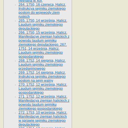
hetmana w. kor.
264. 1750, 16 czerwca, Halicz.
Instrukcya sejmiku ziemskiego
posłom do wojewody ziem
ruskich
265. 1750, 14 września, Halicz.
Laudum sejmiku ziemskiego
deputackiego
266. 1750, 15 września, Halicz.
Manifestacye ziemian halickich z
powodu laudum sejmiku
ziemskiego deputackiego. 267.
1751, 14 września, Halicz.
Laudum sejmiku ziemskiego
gospodarskiego
268. 1752, 14 sierpnia, Halicz.
Laudum sejmiku ziemskiego
przedsejmowego
269. 1752, 14 sierpnia, Halicz.
Instrukcya sejmiku ziemskiego
posłom na sejm walny
270. 1752, 12 września, Halicz.
Laudum sejmiku ziemskiego
gospodarskiego
271. 1752, 12 września, Halicz.
Manifestacya ziemian halickich z
powodu laudum sejmiku
ziemskiego gospodarskiego
272. 1753, 10 września, Halicz.
Manifestacye ziemian halickich
w sprawie sejmiku ziemskiego
deputackiego