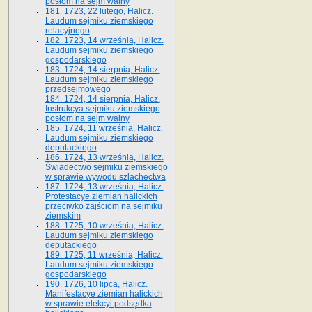
posłom na sejm walny
181. 1723, 22 lutego, Halicz.
Laudum sejmiku ziemskiego
relacyjnego
182. 1723, 14 września, Halicz.
Laudum sejmiku ziemskiego
gospodarskiego
183. 1724, 14 sierpnia, Halicz.
Laudum sejmiku ziemskiego
przedsejmowego
184. 1724, 14 sierpnia, Halicz.
Instrukcya sejmiku ziemskiego
posłom na sejm walny
185. 1724, 11 września, Halicz.
Laudum sejmiku ziemskiego
deputackiego
186. 1724, 13 września, Halicz.
Świadectwo sejmiku ziemskiego
w sprawie wywodu szlachectwa
187. 1724, 13 września, Halicz.
Protestacye ziemian halickich
przeciwko zajściom na sejmiku
ziemskim
188. 1725, 10 września, Halicz.
Laudum sejmiku ziemskiego
deputackiego
189. 1725, 11 września, Halicz.
Laudum sejmiku ziemskiego
gospodarskiego
190. 1726, 10 lipca, Halicz.
Manifestacye ziemian halickich
w sprawie elekcyi podsędka