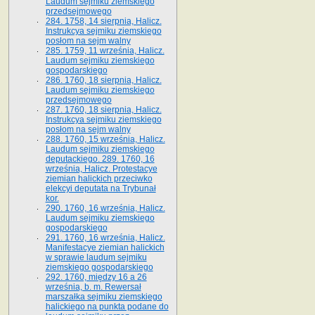
Laudum sejmiku ziemskiego
przedsejmowego
284. 1758, 14 sierpnia, Halicz.
Instrukcya sejmiku ziemskiego
posłom na sejm walny
285. 1759, 11 września, Halicz.
Laudum sejmiku ziemskiego
gospodarskiego
286. 1760, 18 sierpnia, Halicz.
Laudum sejmiku ziemskiego
przedsejmowego
287. 1760, 18 sierpnia, Halicz.
Instrukcya sejmiku ziemskiego
posłom na sejm walny
288. 1760, 15 września, Halicz.
Laudum sejmiku ziemskiego
deputackiego. 289. 1760, 16
września, Halicz. Protestacye
ziemian halickich przeciwko
elekcyi deputata na Trybunał
kor.
290. 1760, 16 września, Halicz.
Laudum sejmiku ziemskiego
gospodarskiego
291. 1760, 16 września, Halicz.
Manifestacye ziemian halickich
w sprawie laudum sejmiku
ziemskiego gospodarskiego
292. 1760, między 16 a 26
września, b. m. Rewersał
marszałka sejmiku ziemskiego
halickiego na punkta podane do