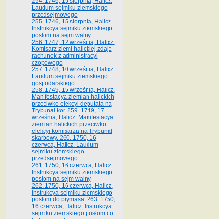
254. 1746, 15 sierpnia, Halicz.
Laudum sejmiku ziemskiego
przedsejmowego
255. 1746, 15 sierpnia, Halicz.
Instrukcya sejmiku ziemskiego
posłom na sejm walny
256. 1747, 12 września, Halicz.
Komisarz ziemi halickiej zdaje
rachunek z administracyi
czopowego
257. 1748, 10 września, Halicz.
Laudum sejmiku ziemskiego
gospodarskiego
258. 1749, 15 września, Halicz.
Manifestacya ziemian halickich
przeciwko elekcyi deputata na
Trybunał kor. 259. 1749, 17
września, Halicz. Manifestacya
ziemian halickich przeciwko
elekcyi komisarza na Trybunał
skarbowy. 260. 1750, 16
czerwca, Halicz. Laudum
sejmiku ziemskiego
przedsejmowego
261. 1750, 16 czerwca, Halicz.
Instrukcya sejmiku ziemskiego
posłom na sejm walny
262. 1750, 16 czerwca, Halicz.
Instrukcya sejmiku ziemskiego
posłom do prymasa. 263. 1750,
16 czerwca, Halicz. Instrukcya
sejmiku ziemskiego posłom do