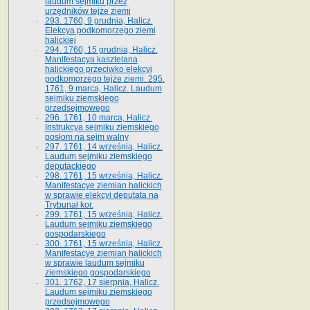
laudum sejmiku przez
urzędników tejże ziemi
293. 1760, 9 grudnia, Halicz.
Elekcya podkomorzego ziemi
halickiej
294. 1760, 15 grudnia, Halicz.
Manifestacya kasztelana
halickiego przeciwko elekcyi
podkomorzego tejże ziemi. 295.
1761, 9 marca, Halicz. Laudum
sejmiku ziemskiego
przedsejmowego
296. 1761, 10 marca, Halicz.
Instrukcya sejmiku ziemskiego
posłom na sejm walny
297. 1761, 14 września, Halicz.
Laudum sejmiku ziemskiego
deputackiego
298. 1761, 15 września, Halicz.
Manifestacye ziemian halickich
w sprawie elekcyi deputata na
Trybunał kor.
299. 1761, 15 września, Halicz.
Laudum sejmiku ziemskiego
gospodarskiego
300. 1761, 15 września, Halicz.
Manifestacye ziemian halickich
w sprawie laudum sejmiku
ziemskiego gospodarskiego
301. 1762, 17 sierpnia, Halicz.
Laudum sejmiku ziemskiego
przedsejmowego