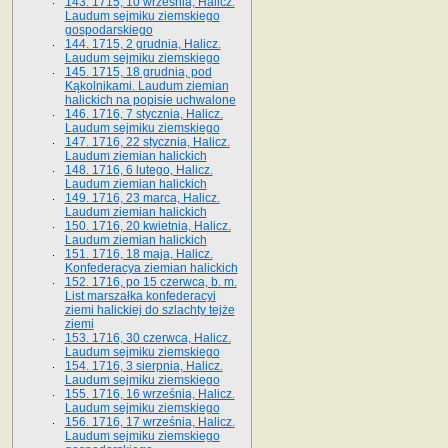
143. 1715, 10 września, Halicz.
Laudum sejmiku ziemskiego
gospodarskiego
144. 1715, 2 grudnia, Halicz.
Laudum sejmiku ziemskiego
145. 1715, 18 grudnia, pod
Kąkolnikami. Laudum ziemian
halickich na popisie uchwalone
146. 1716, 7 stycznia, Halicz.
Laudum sejmiku ziemskiego
147. 1716, 22 stycznia, Halicz.
Laudum ziemian halickich
148. 1716, 6 lutego, Halicz.
Laudum ziemian halickich
149. 1716, 23 marca, Halicz.
Laudum ziemian halickich
150. 1716, 20 kwietnia, Halicz.
Laudum ziemian halickich
151. 1716, 18 maja, Halicz.
Konfederacya ziemian halickich
152. 1716, po 15 czerwca, b. m.
List marszałka konfederacyi
ziemi halickiej do szlachty tejże
ziemi
153. 1716, 30 czerwca, Halicz.
Laudum sejmiku ziemskiego
154. 1716, 3 sierpnia, Halicz.
Laudum sejmiku ziemskiego
155. 1716, 16 września, Halicz.
Laudum sejmiku ziemskiego
156. 1716, 17 września, Halicz.
Laudum sejmiku ziemskiego