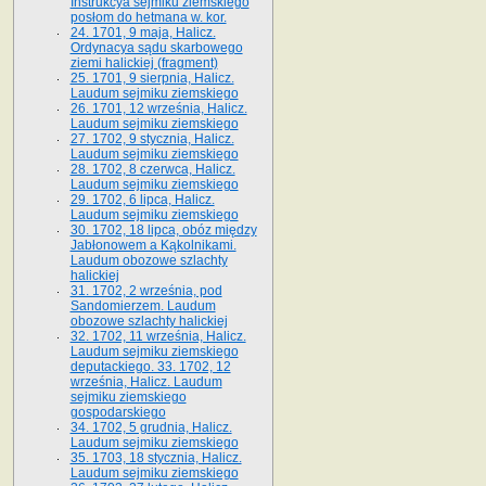
Instrukcya sejmiku ziemskiego
posłom do hetmana w. kor.
24. 1701, 9 maja, Halicz.
Ordynacya sądu skarbowego
ziemi halickiej (fragment)
25. 1701, 9 sierpnia, Halicz.
Laudum sejmiku ziemskiego
26. 1701, 12 września, Halicz.
Laudum sejmiku ziemskiego
27. 1702, 9 stycznia, Halicz.
Laudum sejmiku ziemskiego
28. 1702, 8 czerwca, Halicz.
Laudum sejmiku ziemskiego
29. 1702, 6 lipca, Halicz.
Laudum sejmiku ziemskiego
30. 1702, 18 lipca, obóz między
Jabłonowem a Kąkolnikami.
Laudum obozowe szlachty
halickiej
31. 1702, 2 września, pod
Sandomierzem. Laudum
obozowe szlachty halickiej
32. 1702, 11 września, Halicz.
Laudum sejmiku ziemskiego
deputackiego. 33. 1702, 12
września, Halicz. Laudum
sejmiku ziemskiego
gospodarskiego
34. 1702, 5 grudnia, Halicz.
Laudum sejmiku ziemskiego
35. 1703, 18 stycznia, Halicz.
Laudum sejmiku ziemskiego