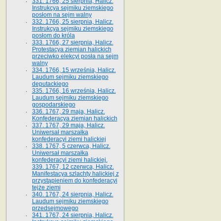
331. 1766, 25 sierpnia, Halicz.
Instrukcya sejmiku ziemskiego
posłom na sejm walny
332. 1766, 25 sierpnia, Halicz.
Instrukcya sejmiku ziemskiego
posłom do króla
333. 1766, 27 sierpnia, Halicz.
Protestacya ziemian halickich
przeciwko elekcyi posła na sejm
walny
334. 1766, 15 września, Halicz.
Laudum sejmiku ziemskiego
deputackiego
335. 1766, 16 września, Halicz.
Laudum sejmiku ziemskiego
gospodarskiego
336. 1767, 29 maja, Halicz.
Konfederacya ziemian halickich
337. 1767, 29 maja, Halicz.
Uniwersał marszałka
konfederacyi ziemi halickiej
338. 1767, 5 czerwca, Halicz.
Uniwersał marszałka
konfederacyi ziemi halickiej.
339. 1767, 12 czerwca, Halicz.
Manifestacya szlachty halickiej z
przystąpieniem do konfederacyi
tejże ziemi
340. 1767, 24 sierpnia, Halicz.
Laudum sejmiku ziemskiego
przedsejmowego
341. 1767, 24 sierpnia, Halicz.