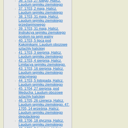
36. 1703, 27 lutego, Halicz.
Laudum sejmiku ziemskiego
37. 1703, 2 maja, Halicz.
Laudum sejmiku ziemskiego
38. 1703, 31 maja, Halicz.
Laudum sejmiku ziemskiego
przedsejmowego
39. 1703, 31 maja, Halicz.
Instrukcya sejmiku ziemskiego
posłom na sejm walny
40. 1703, 5 lipca pod
Kąkolnikami. Laudum obozowe
szlachty halickiej
41­. 1703, 3 sierpnia, Halicz.
Laudum sejmiku ziemskiego
42. 1703, 4 sierpnia, Halicz.
Limitacya sejmiku ziemskiego.
43. 1703, 16 sierpnia, Halicz.
Laudum sejmiku ziemskiego
relacyjnego
44. 1703, 5 listopada, Halicz.
Laudum sejmiku ziemskiego
45. 1704, 27 sierpnia, pod
Meduchą. Laudum obozowe
szlachty halickiej
46. 1705, 26 czerwca, Halicz.
Laudum sejmiku ziemskiego. 47.
1705, 14 września, Halicz.
Laudum sejmiku ziemskiego
deputackiego
48. 1706, 18 stycznia, Halicz.
Laudum sejmiku ziemskiego