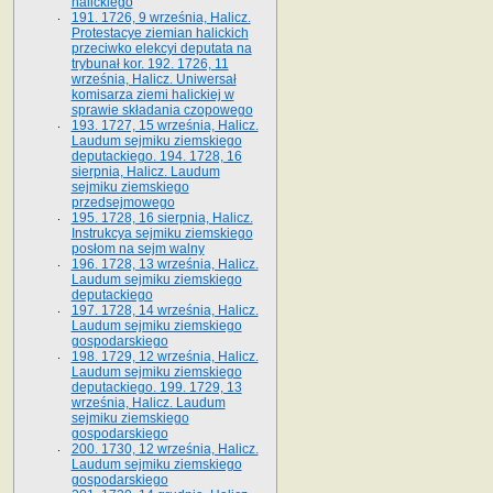
halickiego
191. 1726, 9 września, Halicz.
Protestacye ziemian halickich
przeciwko elekcyi deputata na
trybunał kor. 192. 1726, 11
września, Halicz. Uniwersał
komisarza ziemi halickiej w
sprawie składania czopowego
193. 1727, 15 września, Halicz.
Laudum sejmiku ziemskiego
deputackiego. 194. 1728, 16
sierpnia, Halicz. Laudum
sejmiku ziemskiego
przedsejmowego
195. 1728, 16 sierpnia, Halicz.
Instrukcya sejmiku ziemskiego
posłom na sejm walny
196. 1728, 13 września, Halicz.
Laudum sejmiku ziemskiego
deputackiego
197. 1728, 14 września, Halicz.
Laudum sejmiku ziemskiego
gospodarskiego
198. 1729, 12 września, Halicz.
Laudum sejmiku ziemskiego
deputackiego. 199. 1729, 13
września, Halicz. Laudum
sejmiku ziemskiego
gospodarskiego
200. 1730, 12 września, Halicz.
Laudum sejmiku ziemskiego
gospodarskiego