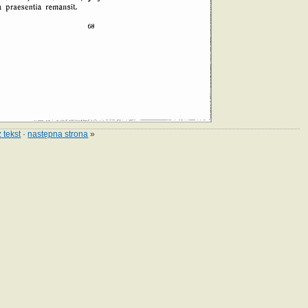
 tekst
·
następna strona
»