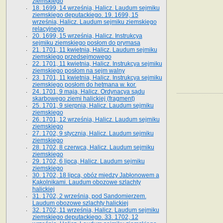
ziemskiego
18. 1699, 14 września, Halicz. Laudum sejmiku
ziemskiego deputackiego. 19. 1699, 15
września, Halicz. Laudum sejmiku ziemskiego
relacyjnego
20. 1699, 15 września, Halicz. Instrukcya
sejmiku ziemskiego posłom do prymasa
21. 1701, 11 kwietnia, Halicz. Laudum sejmiku
ziemskiego przedsejmowego
22. 1701, 11 kwietnia, Halicz. Instrukcya sejmiku
ziemskiego posłom na sejm walny
23. 1701, 11 kwietnia, Halicz. Instrukcya sejmiku
ziemskiego posłom do hetmana w. kor.
24. 1701, 9 maja, Halicz. Ordynacya sądu
skarbowego ziemi halickiej (fragment)
25. 1701, 9 sierpnia, Halicz. Laudum sejmiku
ziemskiego
26. 1701, 12 września, Halicz. Laudum sejmiku
ziemskiego
27. 1702, 9 stycznia, Halicz. Laudum sejmiku
ziemskiego
28. 1702, 8 czerwca, Halicz. Laudum sejmiku
ziemskiego
29. 1702, 6 lipca, Halicz. Laudum sejmiku
ziemskiego
30. 1702, 18 lipca, obóz między Jabłonowem a
Kąkolnikami. Laudum obozowe szlachty
halickiej
31. 1702, 2 września, pod Sandomierzem.
Laudum obozowe szlachty halickiej
32. 1702, 11 września, Halicz. Laudum sejmiku
ziemskiego deputackiego. 33. 1702, 12