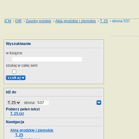
ICM
›
DIR
›
Zasoby polskie
›
Akta grodzkie i ziemskie
›
T. 25
› strona 537
Wyszukiwanie
w książce
szukaj w całej serii
Idź do
strona:
Pobierz pełen tekst
T. 25.txt
Nawigacja
Akta grodzkie i ziemskie
T. 25