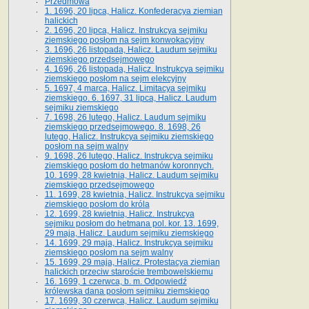
Przedmowa
1. 1696, 20 lipca, Halicz. Konfederacya ziemian
halickich
2. 1696, 20 lipca, Halicz. Instrukcya sejmiku
ziemskiego posłom na sejm konwokacyjny
3. 1696, 26 listopada, Halicz. Laudum sejmiku
ziemskiego przedsejmowego
4. 1696, 26 listopada, Halicz. Instrukcya sejmiku
ziemskiego posłom na sejm elekcyjny
5. 1697, 4 marca, Halicz. Limitacya sejmiku
ziemskiego. 6. 1697, 31 lipca, Halicz. Laudum
sejmiku ziemskiego
7. 1698, 26 lutego, Halicz. Laudum sejmiku
ziemskiego przedsejmowego. 8. 1698, 26
lutego, Halicz. Instrukcya sejmiku ziemskiego
posłom na sejm walny
9. 1698, 26 lutego, Halicz. Instrukcya sejmiku
ziemskiego posłom do hetmanów koronnych.
10. 1699, 28 kwietnia, Halicz. Laudum sejmiku
ziemskiego przedsejmowego
11. 1699, 28 kwietnia, Halicz. Instrukcya sejmiku
ziemskiego posłom do króla
12. 1699, 28 kwietnia, Halicz. Instrukcya
sejmiku posłom do hetmana pol. kor. 13. 1699,
29 maja, Halicz. Laudum sejmiku ziemskiego
14. 1699, 29 maja, Halicz. Instrukcya sejmiku
ziemskiego posłom na sejm walny
15. 1699, 29 maja, Halicz. Protestacya ziemian
halickich przeciw staroście trembowelskiemu
16. 1699, 1 czerwca, b. m. Odpowiedź
królewska dana posłom sejmiku ziemskiego
17. 1699, 30 czerwca, Halicz. Laudum sejmiku