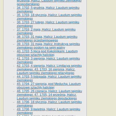
września, Halicz. Laudum sejmiku ziemskiego
gospodarskiego
34. 1702, 5 grudnia, Halicz. Laudum sejmiku
ziemskiego
35. 1703, 18 stycznia, Halicz. Laudum sejmiku
ziemskiego
36. 1703, 27 lutego, Halicz. Laudum sejmiku
ziemskiego
37. 1703, 2 maja, Halicz. Laudum sejmiku
ziemskiego
38. 1703, 31 maja, Halicz. Laudum sejmiku
ziemskiego przedsejmowego
39. 1703, 31 maja, Halicz. Instrukcya sejmiku
ziemskiego posłom na sejm walny
40. 1703, 5 lipca pod Kąkolnikami. Laudum
obozowe szlachty halickiej
41­. 1703, 3 sierpnia, Halicz. Laudum sejmiku
ziemskiego
42. 1703, 4 sierpnia, Halicz. Limitacya sejmiku
ziemskiego. 43. 1703, 16 sierpnia, Halicz.
Laudum sejmiku ziemskiego relacyjnego
44. 1703, 5 listopada, Halicz. Laudum sejmiku
ziemskiego
45. 1704, 27 sierpnia, pod Meduchą. Laudum
obozowe szlachty halickiej
46. 1705, 26 czerwca, Halicz. Laudum sejmiku
ziemskiego. 47. 1705, 14 września, Halicz.
Laudum sejmiku ziemskiego deputackiego
48. 1706, 18 stycznia, Halicz. Laudum sejmiku
ziemskiego
49. 1706, 9 kwietnia, Halicz. Laudum sejmiku
ziemskiego