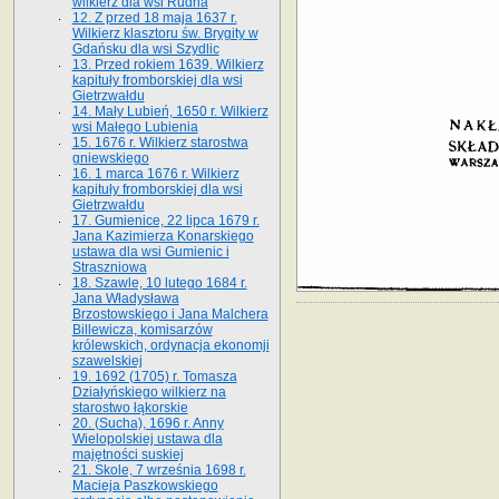
wilkierz dla wsi Rudna
12. Z przed 18 maja 1637 r.
Wilkierz klasztoru św. Brygity w
Gdańsku dla wsi Szydlic
13. Przed rokiem 1639. Wilkierz
kapituły fromborskiej dla wsi
Gietrzwałdu
14. Mały Lubień, 1650 r. Wilkierz
wsi Małego Lubienia
15. 1676 r. Wilkierz starostwa
gniewskiego
16. 1 marca 1676 r. Wilkierz
kapituły fromborskiej dla wsi
Gietrzwałdu
17. Gumienice, 22 lipca 1679 r.
Jana Kazimierza Konarskiego
ustawa dla wsi Gumienic i
Straszniowa
18. Szawle, 10 lutego 1684 r.
Jana Władysława
Brzostowskiego i Jana Malchera
Billewicza, komisarzów
królewskich, ordynacja ekonomji
szawelskiej
19. 1692 (1705) r. Tomasza
Działyńskiego wilkierz na
starostwo łąkorskie
20. (Sucha), 1696 r. Anny
Wielopolskiej ustawa dla
majętności suskiej
21. Skole, 7 września 1698 r.
Macieja Paszkowskiego