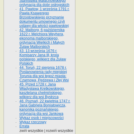
Stanisława Małachowskiego
ordynacja dla dobr ostrogskich
41. Pawłow, 1 września 1791 r.
Pawła Ksawerego
Brzostowskiego przyznanie
dokumentu umownego czyli
ustawy dla włości pawłowskiej
42. Malborg, 6 października
1622 r. Melchiora Weyhera,
ekonoma malborskiego,
ordynacja Wielkich i Małych
Żuław Malborskich
43. 13 września 1676 r.
Komisarzy Jana III, krola
polskiego, wilkierz dla Żuław
Polskich
44. Toruń, 22 sierpnia 1678 r.
Postanowienia rady miejskiej
Torunia dla wsi tegoż miasta:
Czarnowa, Pędzewa i Złej Wsi
45. Przed 1728 r. Jana
Władysława Kretkowskiego,
kasztelana chełmińskiego,
wilkierz dla wsi Bystrzca
46. Poznań, 22 kwietnia 1747 r.
Jana Gabriela Boniatowicza,
kanonika poznańskiego,
ordynacja dla wsi Jankowa
Wykaz osob i miejscowości
Wykaz rzeczowy
Errata
zwiń wszystkie
|
rozwiń wszystkie