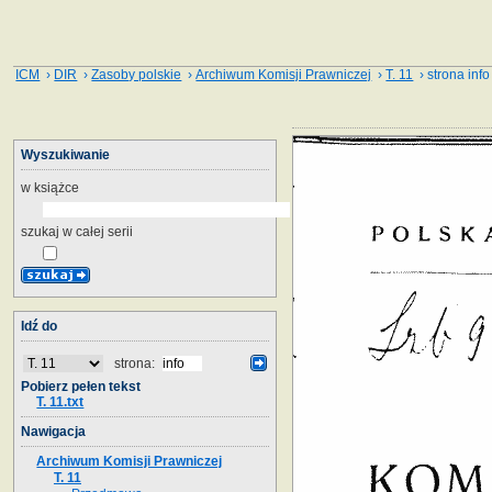
ICM
›
DIR
›
Zasoby polskie
›
Archiwum Komisji Prawniczej
›
T. 11
› strona info
Wyszukiwanie
w książce
szukaj w całej serii
Idź do
strona:
Pobierz pełen tekst
T. 11.txt
Nawigacja
Archiwum Komisji Prawniczej
T. 11