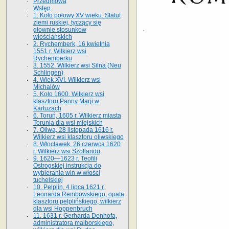
Przedmowa
Wstęp
1. Koło połowy XV wieku. Statut
ziemi ruskiej, tyczący się
głownie stosunkow
włościańskich
2. Rychemberk, 16 kwietnia
1551 r. Wilkierz wsi
Rychemberku
3. 1552. Wilkierz wsi Silna (Neu
Schlingen)
4. Wiek XVI. Wilkierz wsi
Michalów
5. Koło 1600. Wilkierz wsi
klasztoru Panny Marji w
Kartuzach
6. Toruń, 1605 r. Wilkierz miasta
Torunia dla wsi miejskich
7. Oliwa, 28 listopada 1616 r.
Wilkierz wsi klasztoru oliwskiego
8. Włocławek, 26 czerwca 1620
r. Wilkierz wsi Szotlandu
9. 1620—1623 r. Teofili
Ostrogskiej instrukcja do
wybierania win w włości
tuchelskiej
10. Pelplin, 4 lipca 1621 r.
Leonarda Rembowskiego, opata
klasztoru pelplińskiego, wilkierz
dla wsi Hoppenbruch
11. 1631 r. Gerharda Denhofa,
administratora malborskiego,