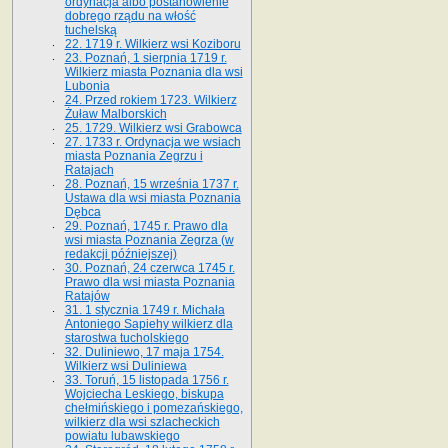
ordynacja albo postanowienie
dobrego rządu na włość
tuchelską
22. 1719 r. Wilkierz wsi Koziboru
23. Poznań, 1 sierpnia 1719 r.
Wilkierz miasta Poznania dla wsi
Lubonia
24. Przed rokiem 1723. Wilkierz
Żuław Malborskich
25. 1729. Wilkierz wsi Grabowca
27. 1733 r. Ordynacja we wsiach
miasta Poznania Zegrzu i
Ratajach
28. Poznań, 15 września 1737 r.
Ustawa dla wsi miasta Poznania
Dębca
29. Poznań, 1745 r. Prawo dla
wsi miasta Poznania Zegrza (w
redakcji późniejszej)
30. Poznań, 24 czerwca 1745 r.
Prawo dla wsi miasta Poznania
Ratajów
31. 1 stycznia 1749 r. Michała
Antoniego Sapiehy wilkierz dla
starostwa tucholskiego
32. Duliniewo, 17 maja 1754.
Wilkierz wsi Duliniewa
33. Toruń, 15 listopada 1756 r.
Wojciecha Leskiego, biskupa
chełmińskiego i pomezańskiego,
wilkierz dla wsi szlacheckich
powiatu lubawskiego