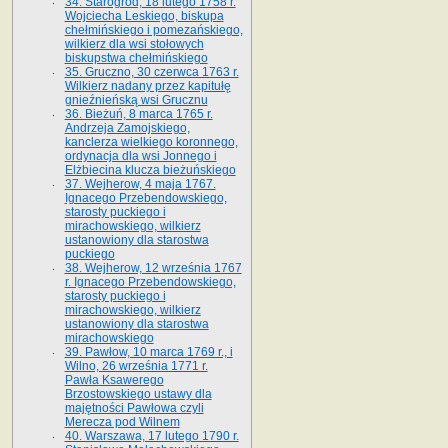
34. Starogród, 18 lutego 1758 r.
Wojciecha Leskiego, biskupa
chełmińskiego i pomezańskiego,
wilkierz dla wsi stołowych
biskupstwa chełmińskiego
35. Gruczno, 30 czerwca 1763 r.
Wilkierz nadany przez kapitułę
gnieźnieńską wsi Grucznu
36. Bieżuń, 8 marca 1765 r.
Andrzeja Zamojskiego,
kanclerza wielkiego koronnego,
ordynacja dla wsi Jonnego i
Elżbiecina klucza bieżuńskiego
37. Wejherow, 4 maja 1767.
Ignacego Przebendowskiego,
starosty puckiego i
mirachowskiego, wilkierz
ustanowiony dla starostwa
puckiego
38. Wejherow, 12 września 1767
r. Ignacego Przebendowskiego,
starosty puckiego i
mirachowskiego, wilkierz
ustanowiony dla starostwa
mirachowskiego
39. Pawłow, 10 marca 1769 r., i
Wilno, 26 września 1771 r.
Pawła Ksawerego
Brzostowskiego ustawy dla
majętności Pawłowa czyli
Merecza pod Wilnem
40. Warszawa, 17 lutego 1790 r.