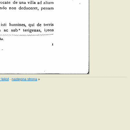
 tekst
·
następna strona
»