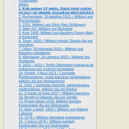
Przedmowa
Wstęp
1. Koło połowy XV wieku. Statut ziemi ruskiej,
tyczący się głownie stosunkow włościańskich
2. Rychemberk, 16 kwietnia 1551 r. Wilkierz wsi
Rychemberku
3. 1552. Wilkierz wsi Silna (Neu Schlingen)
4. Wiek XVI. Wilkierz wsi Michalów
5. Koło 1600. Wilkierz wsi klasztoru Panny Marji
w Kartuzach
6. Toruń, 1605 r. Wilkierz miasta Torunia dla wsi
miejskich
7. Oliwa, 28 listopada 1616 r. Wilkierz wsi
klasztoru oliwskiego
8. Włocławek, 26 czerwca 1620 r. Wilkierz wsi
Szotlandu
9. 1620—1623 r. Teofili Ostrogskiej instrukcja do
wybierania win w włości tuchelskiej
10. Pelplin, 4 lipca 1621 r. Leonarda
Rembowskiego, opata klasztoru pelplińskiego,
wilkierz dla wsi Hoppenbruch
11. 1631 r. Gerharda Denhofa, administratora
malborskiego, wilkierz dla wsi Rudna
12. Z przed 18 maja 1637 r. Wilkierz klasztoru
św. Brygity w Gdańsku dla wsi Szydlic
13. Przed rokiem 1639. Wilkierz kapituły
fromborskiej dla wsi Gietrzwałdu
14. Mały Lubień, 1650 r. Wilkierz wsi Małego
Lubienia
15. 1676 r. Wilkierz starostwa gniewskiego
16. 1 marca 1676 r. Wilkierz kapituły
fromborskiej dla wsi Gietrzwałdu