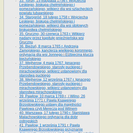
33. Toruń, 15 listopada 1756 r. Wojciecha
Leskiego, biskupa chełmińskiego i
pomezańskiego, wilkierz dla wsi szlacheckich
powiatu lubawskiego
34. Starogród, 18 lutego 1758 r. Wojciecha
Leskiego, biskupa chełmińskiego i
pomezańskiego, wilkierz dla wsi stołowych
biskupstwa chełmińskiego
35. Gruczno, 30 czerwca 1763 r. Wilkierz
nadany przez kapitułę gnieźnieńską wsi
Grucznu
36. Bieżuń, 8 marca 1765 r. Andrzeja
Zamojskiego, kanclerza wielkiego koronnego,
ordynacja dla wsi Jonnego i Elżbiecina klucza
bieżuńskiego
37. Wejherow, 4 maja 1767. Ignacego
Przebendowskiego, starosty puckiego i
mirachowskiego, wilkierz ustanowiony dla
starostwa puckiego
38. Wejherow, 12 września 1767 r. Ignacego
Przebendowskiego, starosty puckiego i
mirachowskiego, wilkierz ustanowiony dla
starostwa mirachowskiego
39. Pawłow, 10 marca 1769 r., i Wilno, 26
września 1771 r. Pawła Ksawerego
Brzostowskiego ustawy dla majętności
Pawłowa czyli Merecza pod Wilnem
40. Warszawa, 17 lutego 1790 r. Stanisława
Małachowskiego ordynacja dla dobr
ostrogskich
41. Pawłow, 1 września 1791 r. Pawła
Ksawerego Brzostowskiego przyznanie