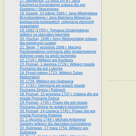
17. Gumienice, 22 lipca 1679 r. Jana
Kazimierza Konarskiego ustawa dla wsi
Gumienic i Straszniowa
18. Szawle, 10 lutego 1684 r. Jana Władysława
Brzostowskiego i Jana Malchera Billewicza,
komisarzów królewskich, ordynacja ekonomji
szawelskiej
19. 1692 (1705) r. Tomasza Działyńskiego
wilkierz na starostwo łąkorskie
20. (Sucha), 1696 r. Anny Wielopolskiej ustawa
dla majętności suskiej
21. Skole, 7 września 1698 r. Macieja
Paszkowskiego ordynacja albo postanowienie
dobrego rządu na włość tuchelską
22. 1719 r. Wilkierz wsi Koziboru
23. Poznań, 1 sierpnia 1719 r. Wilkierz miasta
Poznania dla wsi Lubonia
24. Przed rokiem 1723. Wilkierz Żuław
Malborskich
25. 1729. Wilkierz wsi Grabowca
27. 1733 r. Ordynacja we wsiach miasta
Poznania Zegrzu i Ratajach
28. Poznań, 15 września 1737 r. Ustawa dla wsi
miasta Poznania Dębca
29. Poznań, 1745 r. Prawo dla wsi miasta
Poznania Zegrza (w redakcji późniejszej)
30. Poznań, 24 czerwca 1745 r. Prawo dla wsi
miasta Poznania Ratajów
31. 1 stycznia 1749 r. Michała Antoniego
Sapiehy wilkierz dla starostwa tucholskiego
32. Duliniewo, 17 maja 1754. Wilkierz wsi
Duliniewa