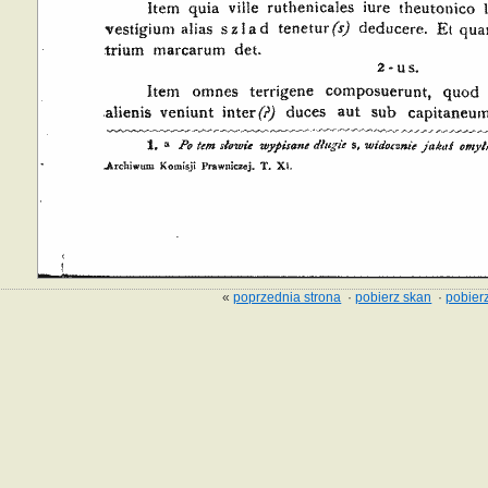
«
poprzednia strona
·
pobierz skan
·
pobierz