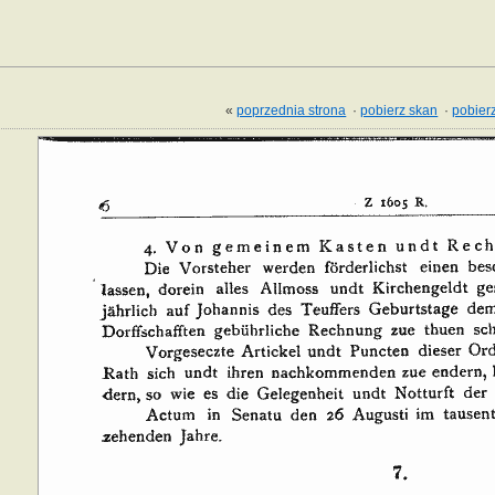
«
poprzednia strona
·
pobierz skan
·
pobierz