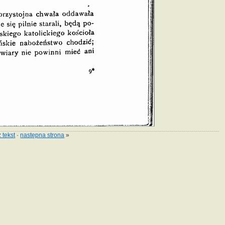
 tekst
·
następna strona
»