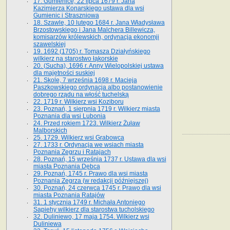
17. Gumienice, 22 lipca 1679 r. Jana
Kazimierza Konarskiego ustawa dla wsi
Gumienic i Straszniowa
18. Szawle, 10 lutego 1684 r. Jana Władysława
Brzostowskiego i Jana Malchera Billewicza,
komisarzów królewskich, ordynacja ekonomji
szawelskiej
19. 1692 (1705) r. Tomasza Działyńskiego
wilkierz na starostwo łąkorskie
20. (Sucha), 1696 r. Anny Wielopolskiej ustawa
dla majętności suskiej
21. Skole, 7 września 1698 r. Macieja
Paszkowskiego ordynacja albo postanowienie
dobrego rządu na włość tuchelską
22. 1719 r. Wilkierz wsi Koziboru
23. Poznań, 1 sierpnia 1719 r. Wilkierz miasta
Poznania dla wsi Lubonia
24. Przed rokiem 1723. Wilkierz Żuław
Malborskich
25. 1729. Wilkierz wsi Grabowca
27. 1733 r. Ordynacja we wsiach miasta
Poznania Zegrzu i Ratajach
28. Poznań, 15 września 1737 r. Ustawa dla wsi
miasta Poznania Dębca
29. Poznań, 1745 r. Prawo dla wsi miasta
Poznania Zegrza (w redakcji późniejszej)
30. Poznań, 24 czerwca 1745 r. Prawo dla wsi
miasta Poznania Ratajów
31. 1 stycznia 1749 r. Michała Antoniego
Sapiehy wilkierz dla starostwa tucholskiego
32. Duliniewo, 17 maja 1754. Wilkierz wsi
Duliniewa