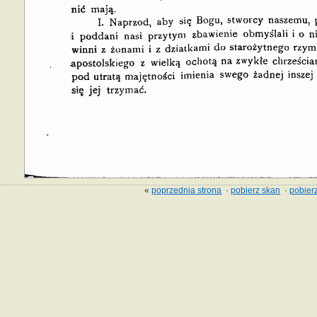
«
poprzednia strona
·
pobierz skan
·
pobierz