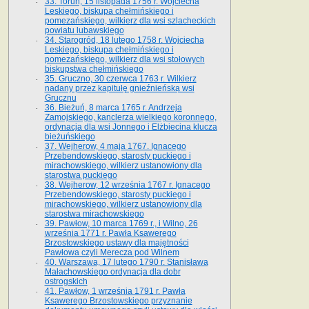
33. Toruń, 15 listopada 1756 r. Wojciecha
Leskiego, biskupa chełmińskiego i
pomezańskiego, wilkierz dla wsi szlacheckich
powiatu lubawskiego
34. Starogród, 18 lutego 1758 r. Wojciecha
Leskiego, biskupa chełmińskiego i
pomezańskiego, wilkierz dla wsi stołowych
biskupstwa chełmińskiego
35. Gruczno, 30 czerwca 1763 r. Wilkierz
nadany przez kapitułę gnieźnieńską wsi
Grucznu
36. Bieżuń, 8 marca 1765 r. Andrzeja
Zamojskiego, kanclerza wielkiego koronnego,
ordynacja dla wsi Jonnego i Elżbiecina klucza
bieżuńskiego
37. Wejherow, 4 maja 1767. Ignacego
Przebendowskiego, starosty puckiego i
mirachowskiego, wilkierz ustanowiony dla
starostwa puckiego
38. Wejherow, 12 września 1767 r. Ignacego
Przebendowskiego, starosty puckiego i
mirachowskiego, wilkierz ustanowiony dla
starostwa mirachowskiego
39. Pawłow, 10 marca 1769 r., i Wilno, 26
września 1771 r. Pawła Ksawerego
Brzostowskiego ustawy dla majętności
Pawłowa czyli Merecza pod Wilnem
40. Warszawa, 17 lutego 1790 r. Stanisława
Małachowskiego ordynacja dla dobr
ostrogskich
41. Pawłow, 1 września 1791 r. Pawła
Ksawerego Brzostowskiego przyznanie