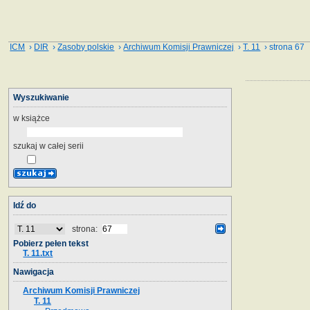
ICM
›
DIR
›
Zasoby polskie
›
Archiwum Komisji Prawniczej
›
T. 11
› strona 67
Wyszukiwanie
w książce
szukaj w całej serii
Idź do
strona:
Pobierz pełen tekst
T. 11.txt
Nawigacja
Archiwum Komisji Prawniczej
T. 11