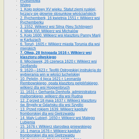
Przedmowa
Wstęp
1. Koło połowy XV wieku. Statut ziemi ruskiej,
tyczący się głownie stosunkow włościańskich
2. Rychemberk, 16 kwietnia 1551 r. Wilkierz wsi
Rychemberku
3. 1552. Wilkierz wsi Silna (Neu Schlingen)
4. Wiek XVI. Wilkierz wsi Michalów
5. Koło 1600. Wilkierz wsi klasztoru Panny Marji
w Kartuzach
6. Toruń, 1605 r. Wilkierz miasta Torunia dla wsi
miejskich
7. Oliwa, 28 listopada 1616 r. Wilkierz wsi
klasztoru oliwskiego
8. Włocławek, 26 czerwca 1620 r. Wilkierz wsi
Szotlandu
9. 1620—1623 r. Teofili Ostrogskiej instrukcja do
wybierania win w włości tuchelskiej
10. Pelplin, 4 lipca 1621 r. Leonarda
Rembowskiego, opata klasztoru pelplińskiego,
wilkierz dla wsi Hoppenbruch
11. 1631 r. Gerharda Denhofa, administratora
malborskiego, wilkierz dla wsi Rudna
12. Z przed 18 maja 1637 r. Wilkierz klasztoru
św. Brygity w Gdańsku dla wsi Szydlic
13. Przed rokiem 1639. Wilkierz kapituły
fromborskiej dla wsi Gietrzwałdu
14. Mały Lubień, 1650 r. Wilkierz wsi Małego
Lubienia
15. 1676 r. Wilkierz starostwa gniewskiego
16. 1 marca 1676 r. Wilkierz kapituły
fromborskiej dla wsi Gietrzwałdu