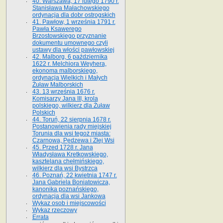
40. Warszawa, 17 lutego 1790 r.
Stanisława Małachowskiego
ordynacja dla dobr ostrogskich
41. Pawłow, 1 września 1791 r.
Pawła Ksawerego
Brzostowskiego przyznanie
dokumentu umownego czyli
ustawy dla włości pawłowskiej
42. Malborg, 6 października
1622 r. Melchiora Weyhera,
ekonoma malborskiego,
ordynacja Wielkich i Małych
Żuław Malborskich
43. 13 września 1676 r.
Komisarzy Jana III, krola
polskiego, wilkierz dla Żuław
Polskich
44. Toruń, 22 sierpnia 1678 r.
Postanowienia rady miejskiej
Torunia dla wsi tegoż miasta:
Czarnowa, Pędzewa i Złej Wsi
45. Przed 1728 r. Jana
Władysława Kretkowskiego,
kasztelana chełmińskiego,
wilkierz dla wsi Bystrzca
46. Poznań, 22 kwietnia 1747 r.
Jana Gabriela Boniatowicza,
kanonika poznańskiego,
ordynacja dla wsi Jankowa
Wykaz osob i miejscowości
Wykaz rzeczowy
Errata