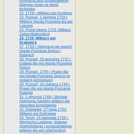
ordynacja albo postanowienie
dobrego rządu na włość
tuchelską
22. 1719 r. Wilkierz wsi Koziboru
23. Poznań, 1 sierpnia 1719 r.
Wilkierz miasta Poznania dla wsi
Lubonia
24. Przed rokiem 1723. Wilkierz
Żuław Malborskich
25. 1729. Wilkierz wsi
Grabowca
27. 1733 r. Ordynacja we wsiach
miasta Poznania Zegrzu i
Ratajach
28. Poznań, 15 września 1737 r.
Ustawa dla wsi miasta Poznania
Dębca
29. Poznań, 1745 r. Prawo dla
wsi miasta Poznania Zegrza (w
redakcji późniejszej)
30. Poznań, 24 czerwca 1745 r.
Prawo dla wsi miasta Poznania
Ratajów
31. 1 stycznia 1749 r. Michała
Antoniego Sapiehy wilkierz dla
starostwa tucholskiego
32. Duliniewo, 17 maja 1754.
Wilkierz wsi Duliniewa
33. Toruń, 15 listopada 1756 r.
Wojciecha Leskiego, biskupa
chełmińskiego i pomezańskiego,
wilkierz dla wsi szlacheckich