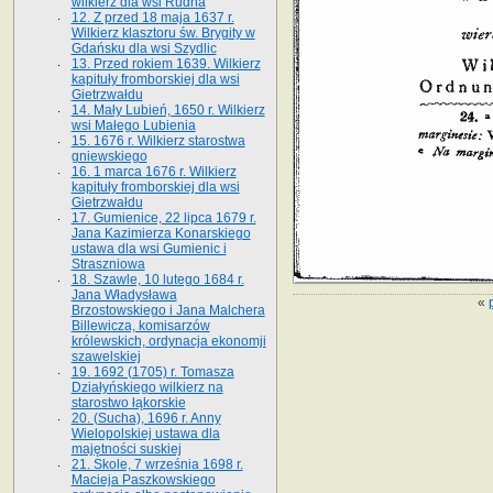
wilkierz dla wsi Rudna
12. Z przed 18 maja 1637 r.
Wilkierz klasztoru św. Brygity w
Gdańsku dla wsi Szydlic
13. Przed rokiem 1639. Wilkierz
kapituły fromborskiej dla wsi
Gietrzwałdu
14. Mały Lubień, 1650 r. Wilkierz
wsi Małego Lubienia
15. 1676 r. Wilkierz starostwa
gniewskiego
16. 1 marca 1676 r. Wilkierz
kapituły fromborskiej dla wsi
Gietrzwałdu
17. Gumienice, 22 lipca 1679 r.
Jana Kazimierza Konarskiego
ustawa dla wsi Gumienic i
Straszniowa
18. Szawle, 10 lutego 1684 r.
Jana Władysława
«
Brzostowskiego i Jana Malchera
Billewicza, komisarzów
królewskich, ordynacja ekonomji
szawelskiej
19. 1692 (1705) r. Tomasza
Działyńskiego wilkierz na
starostwo łąkorskie
20. (Sucha), 1696 r. Anny
Wielopolskiej ustawa dla
majętności suskiej
21. Skole, 7 września 1698 r.
Macieja Paszkowskiego