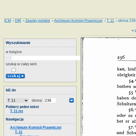
ICM
›
DIR
›
Zasoby polskie
›
Archiwum Komisji Prawniczej
›
T. 11
› strona 236
«
Wyszukiwanie
w książce
szukaj w całej serii
Idź do
strona:
Pobierz pełen tekst
T. 11.txt
Nawigacja
Archiwum Komisji Prawniczej
T. 11