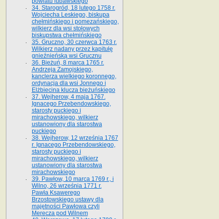
powiatu lubawskiego
34. Starogród, 18 lutego 1758 r.
Wojciecha Leskiego, biskupa
chełmińskiego i pomezańskiego,
wilkierz dla wsi stołowych
biskupstwa chełmińskiego
35. Gruczno, 30 czerwca 1763 r.
Wilkierz nadany przez kapitułę
gnieźnieńską wsi Grucznu
36. Bieżuń, 8 marca 1765 r.
Andrzeja Zamojskiego,
kanclerza wielkiego koronnego,
ordynacja dla wsi Jonnego i
Elżbiecina klucza bieżuńskiego
37. Wejherow, 4 maja 1767.
Ignacego Przebendowskiego,
starosty puckiego i
mirachowskiego, wilkierz
ustanowiony dla starostwa
puckiego
38. Wejherow, 12 września 1767
r. Ignacego Przebendowskiego,
starosty puckiego i
mirachowskiego, wilkierz
ustanowiony dla starostwa
mirachowskiego
39. Pawłow, 10 marca 1769 r., i
Wilno, 26 września 1771 r.
Pawła Ksawerego
Brzostowskiego ustawy dla
majętności Pawłowa czyli
Merecza pod Wilnem