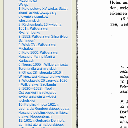
Przedmowa
Wstęp
1. Koło połowy XV wieku. Statut
ziemi ruskiej, tyczący się
głownie stosunkow
włościańskich
2. Rychemberk, 16 kwietnia
1551 r. Wilkierz wsi
Rychemberku
3. 1552. Wilkierz wsi Silna (Neu
Schlingen)
4. Wiek XVI. Wilkierz wsi
Michalów
5. Koło 1600. Wilkierz wsi
klasztoru Panny Marji w
Kartuzach
6. Toruń, 1605 r. Wilkierz miasta
Torunia dla wsi miejskich
7. Oliwa, 28 listopada 1616 r.
Wilkierz wsi klasztoru oliwskiego
8. Włocławek, 26 czerwca 1620
r. Wilkierz wsi Szotlandu
9. 1620—1623 r. Teofili
Ostrogskiej instrukcja do
wybierania win w włości
tuchelskiej
10. Pelplin, 4 lipca 1621 r.
Leonarda Rembowskiego, opata
klasztoru pelplińskiego, wilkierz
dla wsi Hoppenbruch
11. 1631 r. Gerharda Denhofa,
administratora malborskiego,