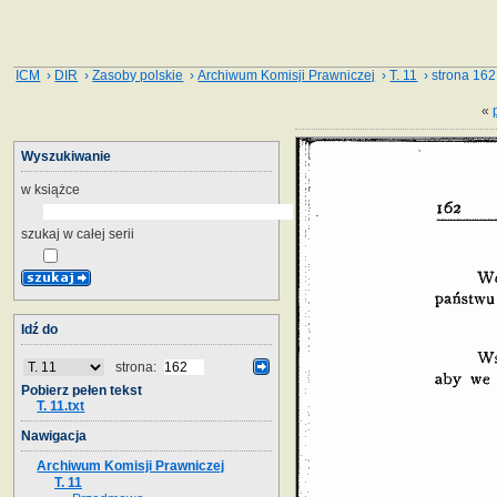
ICM
›
DIR
›
Zasoby polskie
›
Archiwum Komisji Prawniczej
›
T. 11
› strona 162
«
Wyszukiwanie
w książce
szukaj w całej serii
Idź do
strona:
Pobierz pełen tekst
T. 11.txt
Nawigacja
Archiwum Komisji Prawniczej
T. 11