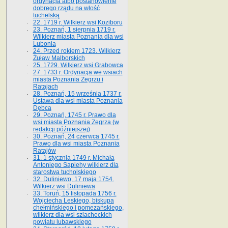
ordynacja albo postanowienie
dobrego rządu na włość
tuchelską
22. 1719 r. Wilkierz wsi Koziboru
23. Poznań, 1 sierpnia 1719 r.
Wilkierz miasta Poznania dla wsi
Lubonia
24. Przed rokiem 1723. Wilkierz
Żuław Malborskich
25. 1729. Wilkierz wsi Grabowca
27. 1733 r. Ordynacja we wsiach
miasta Poznania Zegrzu i
Ratajach
28. Poznań, 15 września 1737 r.
Ustawa dla wsi miasta Poznania
Dębca
29. Poznań, 1745 r. Prawo dla
wsi miasta Poznania Zegrza (w
redakcji późniejszej)
30. Poznań, 24 czerwca 1745 r.
Prawo dla wsi miasta Poznania
Ratajów
31. 1 stycznia 1749 r. Michała
Antoniego Sapiehy wilkierz dla
starostwa tucholskiego
32. Duliniewo, 17 maja 1754.
Wilkierz wsi Duliniewa
33. Toruń, 15 listopada 1756 r.
Wojciecha Leskiego, biskupa
chełmińskiego i pomezańskiego,
wilkierz dla wsi szlacheckich
powiatu lubawskiego