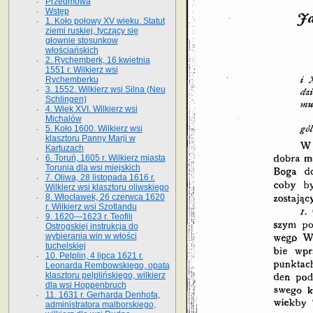
Przedmowa
Wstęp
1. Koło połowy XV wieku. Statut
ziemi ruskiej, tyczący się
głownie stosunkow
włościańskich
2. Rychemberk, 16 kwietnia
1551 r. Wilkierz wsi
Rychemberku
3. 1552. Wilkierz wsi Silna (Neu
Schlingen)
4. Wiek XVI. Wilkierz wsi
Michalów
5. Koło 1600. Wilkierz wsi
klasztoru Panny Marji w
Kartuzach
6. Toruń, 1605 r. Wilkierz miasta
Torunia dla wsi miejskich
7. Oliwa, 28 listopada 1616 r.
Wilkierz wsi klasztoru oliwskiego
8. Włocławek, 26 czerwca 1620
r. Wilkierz wsi Szotlandu
9. 1620—1623 r. Teofili
Ostrogskiej instrukcja do
wybierania win w włości
tuchelskiej
10. Pelplin, 4 lipca 1621 r.
Leonarda Rembowskiego, opata
klasztoru pelplińskiego, wilkierz
dla wsi Hoppenbruch
11. 1631 r. Gerharda Denhofa,
administratora malborskiego,