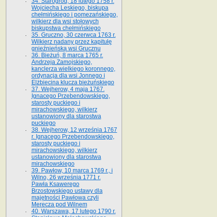
34. Starogród, 18 lutego 1758 r.
Wojciecha Leskiego, biskupa
chełmińskiego i pomezańskiego,
wilkierz dla wsi stołowych
biskupstwa chełmińskiego
35. Gruczno, 30 czerwca 1763 r.
Wilkierz nadany przez kapitułę
gnieźnieńską wsi Grucznu
36. Bieżuń, 8 marca 1765 r.
Andrzeja Zamojskiego,
kanclerza wielkiego koronnego,
ordynacja dla wsi Jonnego i
Elżbiecina klucza bieżuńskiego
37. Wejherow, 4 maja 1767.
Ignacego Przebendowskiego,
starosty puckiego i
mirachowskiego, wilkierz
ustanowiony dla starostwa
puckiego
38. Wejherow, 12 września 1767
r. Ignacego Przebendowskiego,
starosty puckiego i
mirachowskiego, wilkierz
ustanowiony dla starostwa
mirachowskiego
39. Pawłow, 10 marca 1769 r., i
Wilno, 26 września 1771 r.
Pawła Ksawerego
Brzostowskiego ustawy dla
majętności Pawłowa czyli
Merecza pod Wilnem
40. Warszawa, 17 lutego 1790 r.