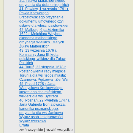
Stanisława Małachowskiego
ordynacja dla dobr ostrogskich
41. Pawłow, 1 września 1791 r.
Pawła Ksawerego
Brzostowskiego przyznanie
dokumentu umownego czyli
ustawy dla włości pawłowskiej
42. Malborg, 6 października
1622 r. Melchiora Weyhera,
ekonoma malborskiego,
ordynacja Wielkich i Małych
Żuław Malborskich
43. 13 września 1676 r.
Komisarzy Jana III, krola
polskiego, wilkierz dla Żuław
Polskich
44. Toruń, 22 sierpnia 1678 r.
Postanowienia rady miejskiej
Torunia dla wsi tegoż miasta:
Czarnowa, Pędzewa i Złej Wsi
45. Przed 1728 r. Jana
Władysława Kretkowskiego,
kasztelana chełmińskiego,
wilkierz dla wsi Bystrzca
46. Poznań, 22 kwietnia 1747 r.
Jana Gabriela Boniatowicza,
kanonika poznańskiego,
ordynacja dla wsi Jankowa
Wykaz osob i miejscowości
Wykaz rzeczowy
Errata
zwiń wszystkie
|
rozwiń wszystkie