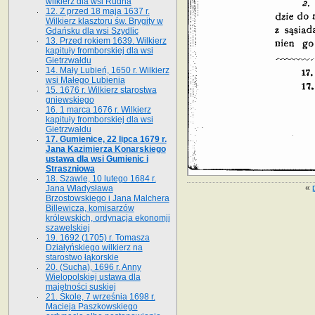
wilkierz dla wsi Rudna
12. Z przed 18 maja 1637 r.
Wilkierz klasztoru św. Brygity w
Gdańsku dla wsi Szydlic
13. Przed rokiem 1639. Wilkierz
kapituły fromborskiej dla wsi
Gietrzwałdu
14. Mały Lubień, 1650 r. Wilkierz
wsi Małego Lubienia
15. 1676 r. Wilkierz starostwa
gniewskiego
16. 1 marca 1676 r. Wilkierz
kapituły fromborskiej dla wsi
Gietrzwałdu
17. Gumienice, 22 lipca 1679 r.
Jana Kazimierza Konarskiego
ustawa dla wsi Gumienic i
Straszniowa
18. Szawle, 10 lutego 1684 r.
«
Jana Władysława
Brzostowskiego i Jana Malchera
Billewicza, komisarzów
królewskich, ordynacja ekonomji
szawelskiej
19. 1692 (1705) r. Tomasza
Działyńskiego wilkierz na
starostwo łąkorskie
20. (Sucha), 1696 r. Anny
Wielopolskiej ustawa dla
majętności suskiej
21. Skole, 7 września 1698 r.
Macieja Paszkowskiego