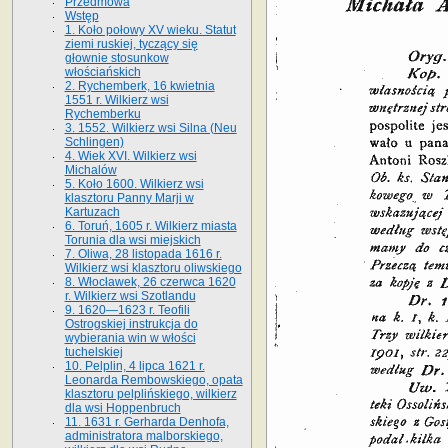
Przedmowa
Wstęp
1. Koło połowy XV wieku. Statut
ziemi ruskiej, tyczący się
głownie stosunkow
włościańskich
2. Rychemberk, 16 kwietnia
1551 r. Wilkierz wsi
Rychemberku
3. 1552. Wilkierz wsi Silna (Neu
Schlingen)
4. Wiek XVI. Wilkierz wsi
Michalów
5. Koło 1600. Wilkierz wsi
klasztoru Panny Marji w
Kartuzach
6. Toruń, 1605 r. Wilkierz miasta
Torunia dla wsi miejskich
7. Oliwa, 28 listopada 1616 r.
Wilkierz wsi klasztoru oliwskiego
8. Włocławek, 26 czerwca 1620
r. Wilkierz wsi Szotlandu
9. 1620—1623 r. Teofili
Ostrogskiej instrukcja do
wybierania win w włości
tuchelskiej
10. Pelplin, 4 lipca 1621 r.
Leonarda Rembowskiego, opata
klasztoru pelplińskiego, wilkierz
dla wsi Hoppenbruch
11. 1631 r. Gerharda Denhofa,
administratora malborskiego,