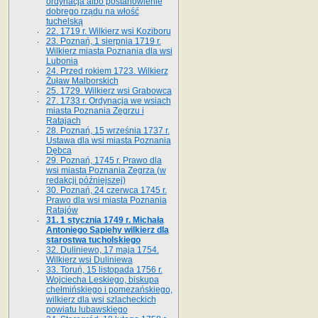
ordynacja albo postanowienie
dobrego rządu na włość
tuchelską
22. 1719 r. Wilkierz wsi Koziboru
23. Poznań, 1 sierpnia 1719 r.
Wilkierz miasta Poznania dla wsi
Lubonia
24. Przed rokiem 1723. Wilkierz
Żuław Malborskich
25. 1729. Wilkierz wsi Grabowca
27. 1733 r. Ordynacja we wsiach
miasta Poznania Zegrzu i
Ratajach
28. Poznań, 15 września 1737 r.
Ustawa dla wsi miasta Poznania
Dębca
29. Poznań, 1745 r. Prawo dla
wsi miasta Poznania Zegrza (w
redakcji późniejszej)
30. Poznań, 24 czerwca 1745 r.
Prawo dla wsi miasta Poznania
Ratajów
31. 1 stycznia 1749 r. Michała
Antoniego Sapiehy wilkierz dla
starostwa tucholskiego
32. Duliniewo, 17 maja 1754.
Wilkierz wsi Duliniewa
33. Toruń, 15 listopada 1756 r.
Wojciecha Leskiego, biskupa
chełmińskiego i pomezańskiego,
wilkierz dla wsi szlacheckich
powiatu lubawskiego