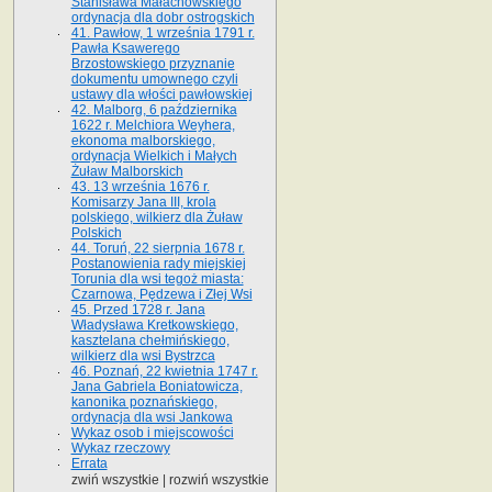
Stanisława Małachowskiego
ordynacja dla dobr ostrogskich
41. Pawłow, 1 września 1791 r.
Pawła Ksawerego
Brzostowskiego przyznanie
dokumentu umownego czyli
ustawy dla włości pawłowskiej
42. Malborg, 6 października
1622 r. Melchiora Weyhera,
ekonoma malborskiego,
ordynacja Wielkich i Małych
Żuław Malborskich
43. 13 września 1676 r.
Komisarzy Jana III, krola
polskiego, wilkierz dla Żuław
Polskich
44. Toruń, 22 sierpnia 1678 r.
Postanowienia rady miejskiej
Torunia dla wsi tegoż miasta:
Czarnowa, Pędzewa i Złej Wsi
45. Przed 1728 r. Jana
Władysława Kretkowskiego,
kasztelana chełmińskiego,
wilkierz dla wsi Bystrzca
46. Poznań, 22 kwietnia 1747 r.
Jana Gabriela Boniatowicza,
kanonika poznańskiego,
ordynacja dla wsi Jankowa
Wykaz osob i miejscowości
Wykaz rzeczowy
Errata
zwiń wszystkie
|
rozwiń wszystkie