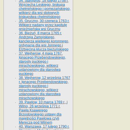
34. Starogród, 18 lutego 1758 r.
Wojciecha Leskiego, biskupa
chełmińskiego i pomezańskiego,
wilkierz dla wsi stołowych
biskupstwa chełmińskiego
35. Gruczno, 30 czerwca 1763 r.
Wilkierz nadany przez kapitułę
gnieźnieńską wsi Grucznu
36. Bieżuń, 8 marca 1765 r.
Andrzeja Zamojskiego,
kanclerza wielkiego koronnego,
ordynacja dla wsi Jonnego i
Elżbiecina klucza bieżuńskiego
37. Wejherow, 4 maja 1767.
Ignacego Przebendowskiego,
starosty puckiego i
mirachowskiego, wilkierz
ustanowiony dla starostwa
puckiego
38. Wejherow, 12 września 1767
r. Ignacego Przebendowskiego,
starosty puckiego i
mirachowskiego, wilkierz
ustanowiony dla starostwa
mirachowskiego
39. Pawłow, 10 marca 1769 r., i
Wilno, 26 września 1771 r.
Pawła Ksawerego
Brzostowskiego ustawy dla
majętności Pawłowa czyli
Merecza pod Wilnem
40. Warszawa, 17 lutego 1790 r.