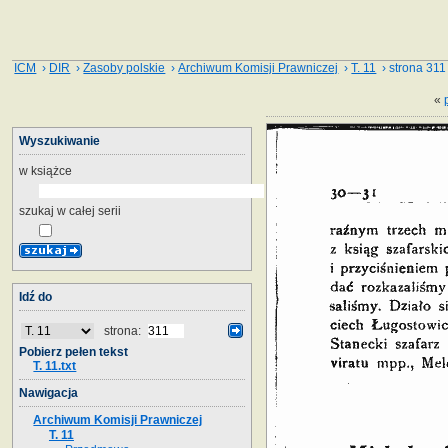
ICM
›
DIR
›
Zasoby polskie
›
Archiwum Komisji Prawniczej
›
T. 11
› strona 311
«
Wyszukiwanie
w książce
szukaj w całej serii
Idź do
strona:
Pobierz pełen tekst
T. 11.txt
Nawigacja
Archiwum Komisji Prawniczej
T. 11