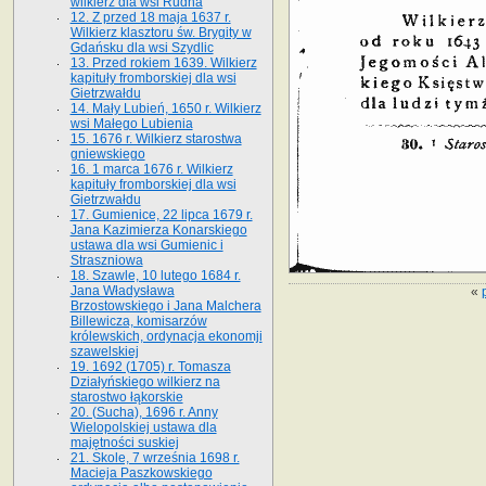
wilkierz dla wsi Rudna
12. Z przed 18 maja 1637 r.
Wilkierz klasztoru św. Brygity w
Gdańsku dla wsi Szydlic
13. Przed rokiem 1639. Wilkierz
kapituły fromborskiej dla wsi
Gietrzwałdu
14. Mały Lubień, 1650 r. Wilkierz
wsi Małego Lubienia
15. 1676 r. Wilkierz starostwa
gniewskiego
16. 1 marca 1676 r. Wilkierz
kapituły fromborskiej dla wsi
Gietrzwałdu
17. Gumienice, 22 lipca 1679 r.
Jana Kazimierza Konarskiego
ustawa dla wsi Gumienic i
Straszniowa
18. Szawle, 10 lutego 1684 r.
Jana Władysława
«
Brzostowskiego i Jana Malchera
Billewicza, komisarzów
królewskich, ordynacja ekonomji
szawelskiej
19. 1692 (1705) r. Tomasza
Działyńskiego wilkierz na
starostwo łąkorskie
20. (Sucha), 1696 r. Anny
Wielopolskiej ustawa dla
majętności suskiej
21. Skole, 7 września 1698 r.
Macieja Paszkowskiego