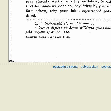
«
poprzednia strona
·
pobierz skan
·
pobierz