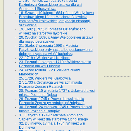
17. Gumienice, 22 lipca 1679 r. Jana
Kazimierza Konarskiego ustawa dla wsi
Gumienic i Straszniowa
18. Szawle, 10 lutego 1684 r. Jana Władysława
Brzostowskiego i Jana Malchera Billewicza,
komisarzów królewskich, ordynacja ekonomji
szawelskiej
19. 1692 (1705) r. Tomasza Działyńskiego
wilkierz na starostwo łąkorskie
20. (Sucha), 1696 r. Anny Wielopolskiej ustawa
dla majętności suskiej
21. Skole, 7 września 1698 r. Macieja
Paszkowskiego ordynacja albo postanowienie
dobrego rządu na włość tuchelską
22. 1719 r. Wilkierz wsi Koziboru
23. Poznań, 1 sierpnia 1719 r. Wilkierz miasta
Poznania dla wsi Lubonia
24. Przed rokiem 1723. Wilkierz Żuław
Malborskich
25. 1729. Wilkierz wsi Grabowca
27. 1733 r. Ordynacja we wsiach miasta
Poznania Zegrzu i Ratajach
28. Poznań, 15 września 1737 r. Ustawa dla wsi
miasta Poznania Dębca
29. Poznań, 1745 r. Prawo dla wsi miasta
Poznania Zegrza (w redakcji późniejszej)
30. Poznań, 24 czerwca 1745 r. Prawo dla wsi
miasta Poznania Ratajów
31. 1 stycznia 1749 r. Michała Antoniego
Sapiehy wilkierz dla starostwa tucholskiego
32. Duliniewo, 17 maja 1754. Wilkierz wsi
Duliniewa