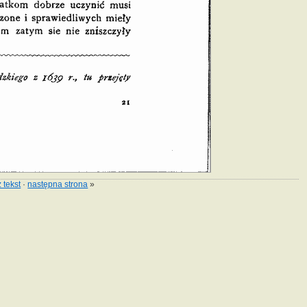
 tekst
·
następna strona
»