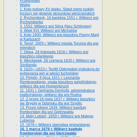
Przedmowa
Wstęp
1. Koło połowy XV wieku. Statut ziemi ruskiej,
tyczący się głownie stosunkow włościańskich
2. Rychemberk, 16 kwietnia 1551 r. Wilkierz wsi
Rychemberku
3. 1552. Wilkierz wsi Silna (Neu Schlingen)
4. Wiek XVI. Wilkierz wsi Michalów
5. Koło 1600. Wilkierz wsi klasztoru Panny Marji
w Kartuzach
6. Toruń, 1605 r. Wilkierz miasta Torunia dla wsi
miejskich
7. Oliwa, 28 listopada 1616 r. Wilkierz wsi
klasztoru oliwskiego
8. Włocławek, 26 czerwca 1620 r. Wilkierz wsi
Szotlandu
9. 1620—1623 r. Teofili Ostrogskiej instrukcja do
wybierania win w włości tuchelskiej
10. Pelplin, 4 lipca 1621 r. Leonarda
Rembowskiego, opata klasztoru pelplińskiego,
wilkierz dla wsi Hoppenbruch
11. 1631 r. Gerharda Denhofa, administratora
malborskiego, wilkierz dla wsi Rudna
12. Z przed 18 maja 1637 r. Wilkierz klasztoru
św. Brygity w Gdańsku dla wsi Szydlic
13. Przed rokiem 1639. Wilkierz kapituły
fromborskiej dla wsi Gietrzwałdu
14. Mały Lubień, 1650 r. Wilkierz wsi Małego
Lubienia
15. 1676 r. Wilkierz starostwa gniewskiego
16. 1 marca 1676 r. Wilkierz kapituły
fromborskiej dla wsi Gietrzwałdu