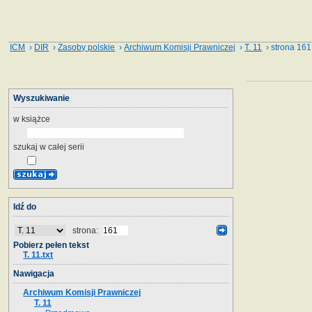
ICM
›
DIR
›
Zasoby polskie
›
Archiwum Komisji Prawniczej
›
T. 11
› strona 161
Wyszukiwanie
w książce
szukaj w całej serii
Idź do
strona:
Pobierz pełen tekst
T. 11.txt
Nawigacja
Archiwum Komisji Prawniczej
T. 11