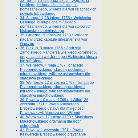
33. Toruń, 15 listopada 1756 r. Wojciecha
Leskiego, biskupa chełmińskiego i
pomezańskiego, wilkierz dla wsi szlacheckich
powiatu lubawskiego
34. Starogród, 18 lutego 1758 r. Wojciecha
Leskiego, biskupa chełmińskiego i
pomezańskiego, wilkierz dla wsi stołowych
biskupstwa chełmińskiego
35. Gruczno, 30 czerwca 1763 r. Wilkierz
nadany przez kapitułę gnieźnieńską wsi
Grucznu
36. Bieżuń, 8 marca 1765 r. Andrzeja
Zamojskiego, kanclerza wielkiego koronnego,
ordynacja dla wsi Jonnego i Elżbiecina klucza
bieżuńskiego
37. Wejherow, 4 maja 1767. Ignacego
Przebendowskiego, starosty puckiego i
mirachowskiego, wilkierz ustanowiony dla
starostwa puckiego
38. Wejherow, 12 września 1767 r. Ignacego
Przebendowskiego, starosty puckiego i
mirachowskiego, wilkierz ustanowiony dla
starostwa mirachowskiego
39. Pawłow, 10 marca 1769 r., i Wilno, 26
września 1771 r. Pawła Ksawerego
Brzostowskiego ustawy dla majętności
Pawłowa czyli Merecza pod Wilnem
40. Warszawa, 17 lutego 1790 r. Stanisława
Małachowskiego ordynacja dla dobr
ostrogskich
41. Pawłow, 1 września 1791 r. Pawła
Ksawerego Brzostowskiego przyznanie