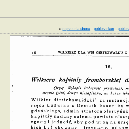
«
poprzednia strona
·
pobierz skan
·
pobierz