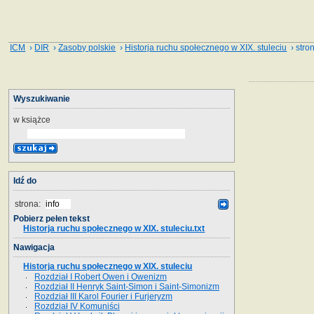
ICM
›
DIR
›
Zasoby polskie
›
Historja ruchu społecznego w XIX. stuleciu
› stron
Wyszukiwanie
w książce
Idź do
strona:
Pobierz pełen tekst
Historja ruchu społecznego w XIX. stuleciu.txt
Nawigacja
Historja ruchu społecznego w XIX. stuleciu
Rozdział I Robert Owen i Owenizm
Rozdział II Henryk Saint-Simon i Saint-Simonizm
Rozdział III Karol Fourier i Furjeryzm
Rozdział IV Komuniści