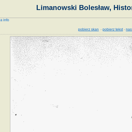
Limanowski Bolesław, Histor
a info
pobierz skan
·
pobierz tekst
·
nas