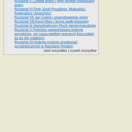
Rozdział V Ludwik Blanc i jego projekt organizacji
pracy
Rozdział VI Piotr Józef Proudhon. Mutualiści,
Federaliści i Anarchiści
Rozdział VII Jan Colins i unarodowienie ziemi
Rozdział VIII Karol Marx i teorja walki klasowej
Rozdział IX Demokratyczny Ruch międzynarodowy
Rozdział X Pokrótce opowiedziana historja
socjalizmu, od czasu wielkiej rewolucji francuskiej
aż do dni ostatnich
Rozdział XI Historja rozwoju przekonań
socjalistycznych w Narodzie Polskim
zwiń wszystkie
|
rozwiń wszystkie