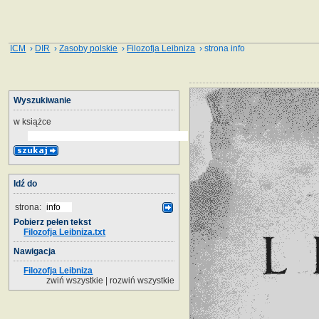
ICM
›
DIR
›
Zasoby polskie
›
Filozofja Leibniza
› strona info
Wyszukiwanie
w książce
Idź do
strona:
Pobierz pełen tekst
Filozofja Leibniza.txt
Nawigacja
Filozofja Leibniza
zwiń wszystkie
|
rozwiń wszystkie