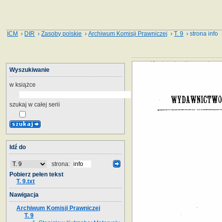
ICM
›
DIR
›
Zasoby polskie
›
Archiwum Komisji Prawniczej
›
T. 9
› strona info
Wyszukiwanie
w książce
szukaj w całej serii
Idź do
strona:
Pobierz pełen tekst
T. 9.txt
Nawigacja
Archiwum Komisji Prawniczej
T. 9