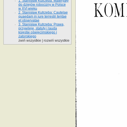
1. Stanisław Kutrzeba: Materyały
do dziejów robocizny w Polsce
w XVI wieku
2. Stanisław Kutrzeba: Cautelae
quaedam in iure terrestri tentae
et observatae
3. Stanisław Kutrzeba: Prawa,
przywileje, statuty i lauda
księstw oświęcimskiego i
zatorskiego
zwiń wszystkie
|
rozwiń wszystkie