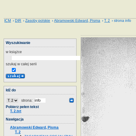
ICM
›
DIR
›
Zasoby polskie
›
Abramowski Edward, Pisma
›
T. 2
› strona info
Wyszukiwanie
w książce
szukaj w całej serii
Idź do
strona:
Pobierz pełen tekst
T. 2.txt
Nawigacja
Abramowski Edward, Pisma
T. 2