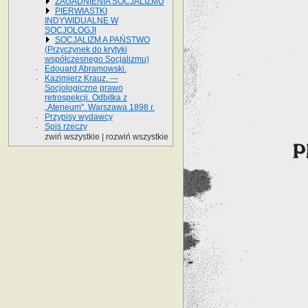
ZAGADNIENIA SOCJALIZMU
PIERWIASTKI
INDYWIDUALNE W
SOCJOLOGJI
SOCJALIZM A PAŃSTWO
(Przyczynek do krytyki
współczesnego Socjalizmu)
Edouard Abramowski.
Kazimierz Krauz. —
Socjologiczne prawo
retrospekcji. Odbitka z
„Ateneum". Warszawa 1898 r.
Przypisy wydawcy
Spis rzeczy
zwiń wszystkie
|
rozwiń wszystkie