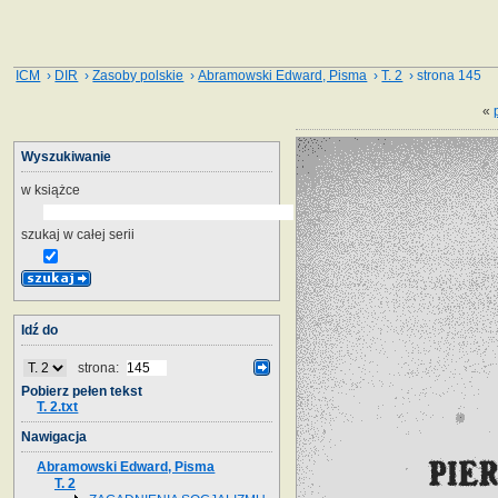
ICM
›
DIR
›
Zasoby polskie
›
Abramowski Edward, Pisma
›
T. 2
› strona 145
«
Wyszukiwanie
w książce
szukaj w całej serii
Idź do
strona:
Pobierz pełen tekst
T. 2.txt
Nawigacja
Abramowski Edward, Pisma
T. 2