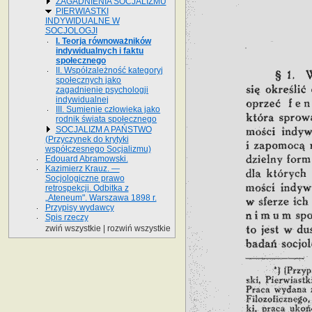
ZAGADNIENIA SOCJALIZMU
PIERWIASTKI
INDYWIDUALNE W
SOCJOLOGJI
I. Teorja równoważników
indywidualnych i faktu
społecznego
II. Współzależność kategoryj
społecznych jako
zagadnienie psychologji
indywidualnej
III. Sumienie człowieka jako
rodnik świata społecznego
SOCJALIZM A PAŃSTWO
(Przyczynek do krytyki
współczesnego Socjalizmu)
Edouard Abramowski.
Kazimierz Krauz. —
Socjologiczne prawo
retrospekcji. Odbitka z
„Ateneum". Warszawa 1898 r.
Przypisy wydawcy
Spis rzeczy
zwiń wszystkie
|
rozwiń wszystkie