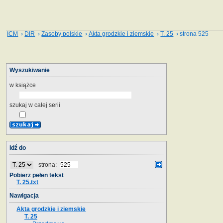
ICM
›
DIR
›
Zasoby polskie
›
Akta grodzkie i ziemskie
›
T. 25
› strona 525
Wyszukiwanie
w książce
szukaj w całej serii
Idź do
strona:
Pobierz pełen tekst
T. 25.txt
Nawigacja
Akta grodzkie i ziemskie
T. 25