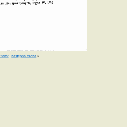
 tekst
·
następna strona
»