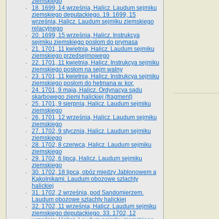
ziemskiego
18. 1699, 14 września, Halicz. Laudum sejmiku
ziemskiego deputackiego. 19. 1699, 15
września, Halicz. Laudum sejmiku ziemskiego
relacyjnego
20. 1699, 15 września, Halicz. Instrukcya
sejmiku ziemskiego posłom do prymasa
21. 1701, 11 kwietnia, Halicz. Laudum sejmiku
ziemskiego przedsejmowego
22. 1701, 11 kwietnia, Halicz. Instrukcya sejmiku
ziemskiego posłom na sejm walny
23. 1701, 11 kwietnia, Halicz. Instrukcya sejmiku
ziemskiego posłom do hetmana w. kor.
24. 1701, 9 maja, Halicz. Ordynacya sądu
skarbowego ziemi halickiej (fragment)
25. 1701, 9 sierpnia, Halicz. Laudum sejmiku
ziemskiego
26. 1701, 12 września, Halicz. Laudum sejmiku
ziemskiego
27. 1702, 9 stycznia, Halicz. Laudum sejmiku
ziemskiego
28. 1702, 8 czerwca, Halicz. Laudum sejmiku
ziemskiego
29. 1702, 6 lipca, Halicz. Laudum sejmiku
ziemskiego
30. 1702, 18 lipca, obóz między Jabłonowem a
Kąkolnikami. Laudum obozowe szlachty
halickiej
31. 1702, 2 września, pod Sandomierzem.
Laudum obozowe szlachty halickiej
32. 1702, 11 września, Halicz. Laudum sejmiku
ziemskiego deputackiego. 33. 1702, 12