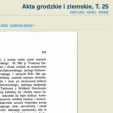
Akta grodzkie i ziemskie, T. 25
pełny opis
·
pomoc
·
kontakt
 tekst
·
następna strona
»