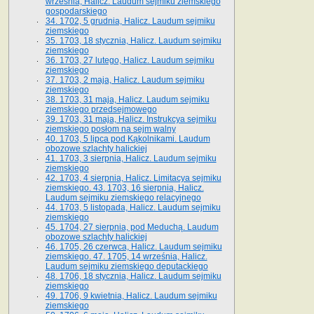
września, Halicz. Laudum sejmiku ziemskiego
gospodarskiego
34. 1702, 5 grudnia, Halicz. Laudum sejmiku
ziemskiego
35. 1703, 18 stycznia, Halicz. Laudum sejmiku
ziemskiego
36. 1703, 27 lutego, Halicz. Laudum sejmiku
ziemskiego
37. 1703, 2 maja, Halicz. Laudum sejmiku
ziemskiego
38. 1703, 31 maja, Halicz. Laudum sejmiku
ziemskiego przedsejmowego
39. 1703, 31 maja, Halicz. Instrukcya sejmiku
ziemskiego posłom na sejm walny
40. 1703, 5 lipca pod Kąkolnikami. Laudum
obozowe szlachty halickiej
41­. 1703, 3 sierpnia, Halicz. Laudum sejmiku
ziemskiego
42. 1703, 4 sierpnia, Halicz. Limitacya sejmiku
ziemskiego. 43. 1703, 16 sierpnia, Halicz.
Laudum sejmiku ziemskiego relacyjnego
44. 1703, 5 listopada, Halicz. Laudum sejmiku
ziemskiego
45. 1704, 27 sierpnia, pod Meduchą. Laudum
obozowe szlachty halickiej
46. 1705, 26 czerwca, Halicz. Laudum sejmiku
ziemskiego. 47. 1705, 14 września, Halicz.
Laudum sejmiku ziemskiego deputackiego
48. 1706, 18 stycznia, Halicz. Laudum sejmiku
ziemskiego
49. 1706, 9 kwietnia, Halicz. Laudum sejmiku
ziemskiego