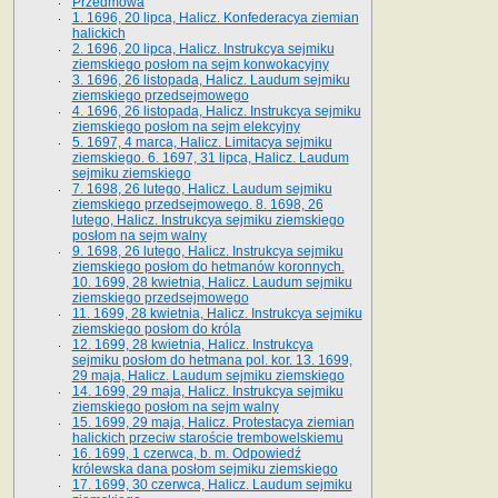
Przedmowa
1. 1696, 20 lipca, Halicz. Konfederacya ziemian
halickich
2. 1696, 20 lipca, Halicz. Instrukcya sejmiku
ziemskiego posłom na sejm konwokacyjny
3. 1696, 26 listopada, Halicz. Laudum sejmiku
ziemskiego przedsejmowego
4. 1696, 26 listopada, Halicz. Instrukcya sejmiku
ziemskiego posłom na sejm elekcyjny
5. 1697, 4 marca, Halicz. Limitacya sejmiku
ziemskiego. 6. 1697, 31 lipca, Halicz. Laudum
sejmiku ziemskiego
7. 1698, 26 lutego, Halicz. Laudum sejmiku
ziemskiego przedsejmowego. 8. 1698, 26
lutego, Halicz. Instrukcya sejmiku ziemskiego
posłom na sejm walny
9. 1698, 26 lutego, Halicz. Instrukcya sejmiku
ziemskiego posłom do hetmanów koronnych.
10. 1699, 28 kwietnia, Halicz. Laudum sejmiku
ziemskiego przedsejmowego
11. 1699, 28 kwietnia, Halicz. Instrukcya sejmiku
ziemskiego posłom do króla
12. 1699, 28 kwietnia, Halicz. Instrukcya
sejmiku posłom do hetmana pol. kor. 13. 1699,
29 maja, Halicz. Laudum sejmiku ziemskiego
14. 1699, 29 maja, Halicz. Instrukcya sejmiku
ziemskiego posłom na sejm walny
15. 1699, 29 maja, Halicz. Protestacya ziemian
halickich przeciw staroście trembowelskiemu
16. 1699, 1 czerwca, b. m. Odpowiedź
królewska dana posłom sejmiku ziemskiego
17. 1699, 30 czerwca, Halicz. Laudum sejmiku