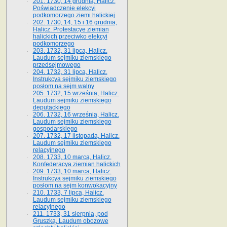
201. 1730, 14 grudnia, Halicz.
Poświadczenie elekcyi
podkomorzego ziemi halickiej
202. 1730, 14, 15 i 16 grudnia,
Halicz. Protestacye ziemian
halickich przeciwko elekcyi
podkomorzego
203. 1732, 31 lipca, Halicz.
Laudum sejmiku ziemskiego
przedsejmowego
204. 1732, 31 lipca, Halicz.
Instrukcya sejmiku ziemskiego
posłom na sejm walny
205. 1732, 15 września, Halicz.
Laudum sejmiku ziemskiego
deputackiego
206. 1732, 16 września, Halicz.
Laudum sejmiku ziemskiego
gospodarskiego
207. 1732, 17 listopada, Halicz.
Laudum sejmiku ziemskiego
relacyjnego
208. 1733, 10 marca, Halicz.
Konfederacya ziemian halickich­
209. 1733, 10 marca, Halicz.
Instrukcya sejmiku ziemskiego
posłom na sejm konwokacyjny
210. 1733, 7 lipca, Halicz.
Laudum sejmiku ziemskiego
relacyjnego
211. 1733, 31 sierpnia, pod
Gruszką. Laudum obozowe