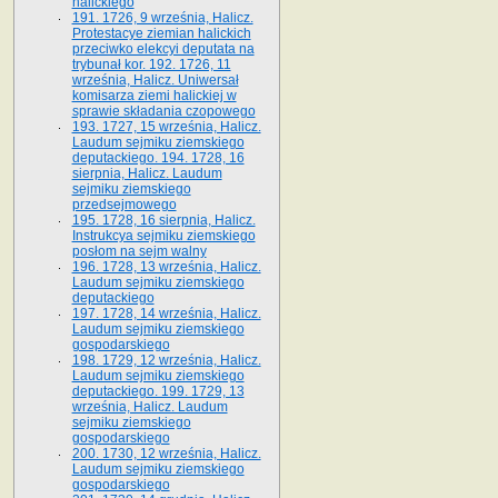
halickiego
191. 1726, 9 września, Halicz.
Protestacye ziemian halickich
przeciwko elekcyi deputata na
trybunał kor. 192. 1726, 11
września, Halicz. Uniwersał
komisarza ziemi halickiej w
sprawie składania czopowego
193. 1727, 15 września, Halicz.
Laudum sejmiku ziemskiego
deputackiego. 194. 1728, 16
sierpnia, Halicz. Laudum
sejmiku ziemskiego
przedsejmowego
195. 1728, 16 sierpnia, Halicz.
Instrukcya sejmiku ziemskiego
posłom na sejm walny
196. 1728, 13 września, Halicz.
Laudum sejmiku ziemskiego
deputackiego
197. 1728, 14 września, Halicz.
Laudum sejmiku ziemskiego
gospodarskiego
198. 1729, 12 września, Halicz.
Laudum sejmiku ziemskiego
deputackiego. 199. 1729, 13
września, Halicz. Laudum
sejmiku ziemskiego
gospodarskiego
200. 1730, 12 września, Halicz.
Laudum sejmiku ziemskiego
gospodarskiego