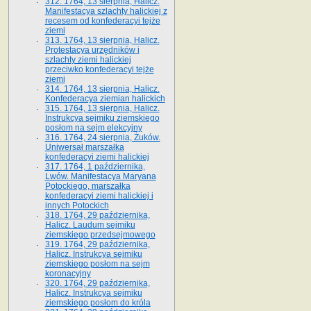
312. 1764, 13 sierpnia, Halicz.
Manifestacya szlachty halickiej z
recesem od konfederacyi tejże
ziemi
313. 1764, 13 sierpnia, Halicz.
Protestacya urzędników i
szlachty ziemi halickiej
przeciwko konfederacyi tejże
ziemi
314. 1764, 13 sierpnia, Halicz.
Konfederacya ziemian halickich
315. 1764, 13 sierpnia, Halicz.
Instrukcya sejmiku ziemskiego
posłom na sejm elekcyjny
316. 1764, 24 sierpnia, Żuków.
Uniwersał marszałka
konfederacyi ziemi halickiej
317. 1764, 1 października,
Lwów. Manifestacya Maryana
Potockiego, marszałka
konfederacyi ziemi halickiej i
innych Potockich
318. 1764, 29 października,
Halicz. Laudum sejmiku
ziemskiego przedsejmowego
319. 1764, 29 października,
Halicz. Instrukcya sejmiku
ziemskiego posłom na sejm
koronacyjny
320. 1764, 29 października,
Halicz. Instrukcya sejmiku
ziemskiego posłom do króla