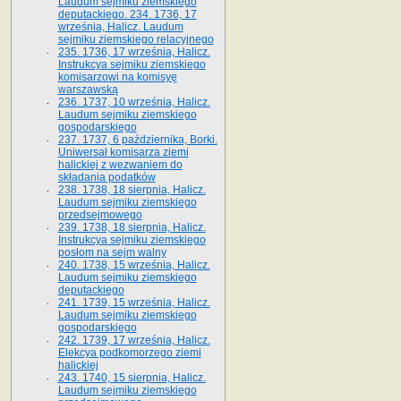
Laudum sejmiku ziemskiego
deputackiego. 234. 1736, 17
września, Halicz. Laudum
sejmiku ziemskiego relacyjnego
235. 1736, 17 września, Halicz.
Instrukcya sejmiku ziemskiego
komisarzowi na komisyę
warszawską
236. 1737, 10 września, Halicz.
Laudum sejmiku ziemskiego
gospodarskiego
237. 1737, 6 października, Borki.
Uniwersał komisarza ziemi
halickiej z wezwaniem do
składania podatków
238. 1738, 18 sierpnia, Halicz.
Laudum sejmiku ziemskiego
przedsejmowego
239. 1738, 18 sierpnia, Halicz.
Instrukcya sejmiku ziemskiego
posłom na sejm walny
240. 1738, 15 września, Halicz.
Laudum sejmiku ziemskiego
deputackiego
241. 1739, 15 września, Halicz.
Laudum sejmiku ziemskiego
gospodarskiego
242. 1739, 17 września, Halicz.
Elekcya podkomorzego ziemi
halickiej
243. 1740, 15 sierpnia, Halicz.
Laudum sejmiku ziemskiego