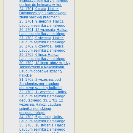
Instrukcya sejmiku ziemskiego
posłom do hetmana w. kor.
24. 1701, 9 maja, Halicz.
Ordynacya sądu skarbowego
ziemi halickiej (fragment)
25. 1701, 9 sierpnia, Halicz.
Laudum sejmiku ziemskiego
26. 1701, 12 września, Halicz.
Laudum sejmiku ziemskiego
27. 1702, 9 stycznia, Halicz.
Laudum sejmiku ziemskiego
28. 1702, 8 czerwca, Halicz.
Laudum sejmiku ziemskiego
29. 1702, 6 lipca, Halicz.
Laudum sejmiku ziemskiego
30. 1702, 18 lipca, obóz między
Jabłonowem a Kąkolnikami.
Laudum obozowe szlachty
halickiej
31. 1702, 2 września, pod
Sandomierzem. Laudum
obozowe szlachty halickiej
32. 1702, 11 września, Halicz.
Laudum sejmiku ziemskiego
deputackiego. 33. 1702, 12
września, Halicz. Laudum
sejmiku ziemskiego
gospodarskiego
34. 1702, 5 grudnia, Halicz.
Laudum sejmiku ziemskiego
35. 1703, 18 stycznia, Halicz.
Laudum sejmiku ziemskiego