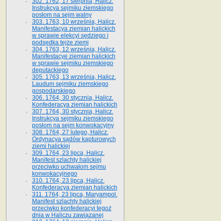
302. 1762, 17 sierpnia, Halicz.
Instrukcya sejmiku ziemskiego
posłom na sejm walny
303. 1763, 10 września, Halicz.
Manifestacya ziemian halickich
w sprawie elekcyi sędziego i
podsędka tejże ziemi
304. 1763, 12 września, Halicz.
Manifestacye ziemian halickich
w sprawie sejmiku ziemskiego
deputackiego
305. 1763, 13 września, Halicz.
Laudum sejmiku ziemskiego
gospodarskiego
306. 1764, 30 stycznia, Halicz.
Konfederacya ziemian halickich
307. 1764, 30 stycznia, Halicz.
Instrukcya sejmiku ziemskiego
posłom na sejm konwokacyjny
308. 1764, 27 lutego, Halicz.
Ordynacya sądów kapturowych
ziemi halickiej
309. 1764, 23 lipca, Halicz.
Manifest szlachty halickiej
przeciwko uchwałom sejmu
konwokacyjnego
310. 1764, 23 lipca, Halicz.
Konfederacya ziemian halickich
311. 1764, 23 lipca, Maryampol.
Manifest szlachty halickiej
przeciwko konfederacyi tegoż
dnia w Haliczu zawiązanej