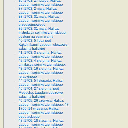
36. 1703, 27 lutego, Halicz.
Laudum sejmiku ziemskiego
37. 1703, 2 maja, Halicz.
Laudum sejmiku ziemskiego
38. 1703, 31 maja, Halicz.
Laudum sejmiku ziemskiego
przedsejmowego
39. 1703, 31 maja, Halicz.
Instrukcya sejmiku ziemskiego
posłom na sejm walny
40. 1703, 5 lipca pod
Kąkolnikami. Laudum obozowe
szlachty halickiej
41­. 1703, 3 sierpnia, Halicz.
Laudum sejmiku ziemskiego
42. 1703, 4 sierpnia, Halicz.
Limitacya sejmiku ziemskiego.
43. 1703, 16 sierpnia, Halicz.
Laudum sejmiku ziemskiego
relacyjnego
44. 1703, 5 listopada, Halicz.
Laudum sejmiku ziemskiego
45. 1704, 27 sierpnia, pod
Meduchą. Laudum obozowe
szlachty halickiej
46. 1705, 26 czerwca, Halicz.
Laudum sejmiku ziemskiego. 47.
1705, 14 września, Halicz.
Laudum sejmiku ziemskiego
deputackiego
48. 1706, 18 stycznia, Halicz.
Laudum sejmiku ziemskiego