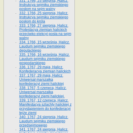
331. 1766, 25 sierpnia, Halicz.
Instrukcya sejmiku ziemskiego
posłom na sejm walny
332. 1766, 25 sierpnia, Halicz.
Instrukcya sejmiku ziemskiego
posłom do króla
333. 1766, 27 sierpnia, Halicz.
Protestacya ziemian halickich
przeciwko elekcyi posła na sejm
walny
334. 1766, 15 września, Halicz.
Laudum sejmiku ziemskiego
deputackiego
335. 1766, 16 września, Halicz.
Laudum sejmiku ziemskiego
gospodarskiego
336. 1767, 29 maja, Halicz.
Konfederacya ziemian halickich
337. 1767, 29 maja, Halicz.
Uniwersał marszałka
konfederacyi ziemi halickiej
338. 1767, 5 czerwca, Halicz.
Uniwersał marszałka
konfederacyi ziemi halickiej.
339. 1767, 12 czerwca, Halicz.
Manifestacya szlachty halickiej z
przystąpieniem do konfederacyi
tejże ziemi
340. 1767, 24 sierpnia, Halicz.
Laudum sejmiku ziemskiego
przedsejmowego
341. 1767, 24 sierpnia, Halicz.