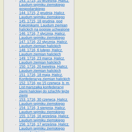
143. 1715, 10 września, Halicz.
Laudum sejmiku ziemskiego
gospodarskiego
144. 1715, 2 grudnia, Halicz.
Laudum sejmiku ziemskiego
145. 1715, 18 grudnia, pod
Kąkolnikami. Laudum ziemian
halickich na popisie uchwalone
146. 1716, 7 stycznia, Halicz.
Laudum sejmiku ziemskiego
147. 1716, 22 stycznia, Halicz.
Laudum ziemian halickich
148. 1716, 6 lutego, Halicz.
Laudum ziemian halickich
149. 1716, 23 marca, Halicz.
Laudum ziemian halickich
150. 1716, 20 kwietnia, Halicz.
Laudum ziemian halickich
151. 1716, 18 maja, Halicz.
Konfederacya ziemian halickich
152. 1716, po 15 czerwca, b. m.
List marszałka konfederacyi
ziemi halickiej do szlachty tejże
ziemi
153. 1716, 30 czerwca, Halicz.
Laudum sejmiku ziemskiego
154. 1716, 3 sierpnia, Halicz.
Laudum sejmiku ziemskiego
155. 1716, 16 września, Halicz.
Laudum sejmiku ziemskiego
156. 1716, 17 września, Halicz.
Laudum sejmiku ziemskiego