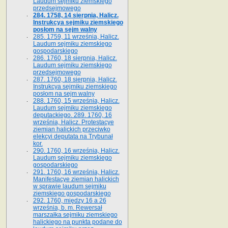
Laudum sejmiku ziemskiego
przedsejmowego
284. 1758, 14 sierpnia, Halicz.
Instrukcya sejmiku ziemskiego
posłom na sejm walny
285. 1759, 11 września, Halicz.
Laudum sejmiku ziemskiego
gospodarskiego
286. 1760, 18 sierpnia, Halicz.
Laudum sejmiku ziemskiego
przedsejmowego
287. 1760, 18 sierpnia, Halicz.
Instrukcya sejmiku ziemskiego
posłom na sejm walny
288. 1760, 15 września, Halicz.
Laudum sejmiku ziemskiego
deputackiego. 289. 1760, 16
września, Halicz. Protestacye
ziemian halickich przeciwko
elekcyi deputata na Trybunał
kor.
290. 1760, 16 września, Halicz.
Laudum sejmiku ziemskiego
gospodarskiego
291. 1760, 16 września, Halicz.
Manifestacye ziemian halickich
w sprawie laudum sejmiku
ziemskiego gospodarskiego
292. 1760, między 16 a 26
września, b. m. Rewersał
marszałka sejmiku ziemskiego
halickiego na punkta podane do