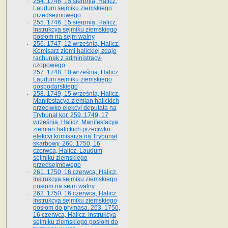
254. 1746, 15 sierpnia, Halicz.
Laudum sejmiku ziemskiego
przedsejmowego
255. 1746, 15 sierpnia, Halicz.
Instrukcya sejmiku ziemskiego
posłom na sejm walny
256. 1747, 12 września, Halicz.
Komisarz ziemi halickiej zdaje
rachunek z administracyi
czopowego
257. 1748, 10 września, Halicz.
Laudum sejmiku ziemskiego
gospodarskiego
258. 1749, 15 września, Halicz.
Manifestacya ziemian halickich
przeciwko elekcyi deputata na
Trybunał kor. 259. 1749, 17
września, Halicz. Manifestacya
ziemian halickich przeciwko
elekcyi komisarza na Trybunał
skarbowy. 260. 1750, 16
czerwca, Halicz. Laudum
sejmiku ziemskiego
przedsejmowego
261. 1750, 16 czerwca, Halicz.
Instrukcya sejmiku ziemskiego
posłom na sejm walny
262. 1750, 16 czerwca, Halicz.
Instrukcya sejmiku ziemskiego
posłom do prymasa. 263. 1750,
16 czerwca, Halicz. Instrukcya
sejmiku ziemskiego posłom do