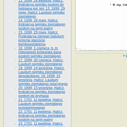
12. 1699, 28 kwietnia, Halicz.
Instrukcya sejmiku posłom do
hetmana pol. kor. 13. 1699, 29
maja, Halicz. Laudum sejmiku
ziemskiego
14. 1699, 29 maja, Halicz.
Instrukcya sejmiku ziemskiego
posłom na sejm walny
15. 1699, 29 maja, Halicz.
Protestacya ziemian halickich
przeciw staroście
trembowelskiemu
16. 1699, 1 czerwca, b. m.
Odpowiedź królewska dana
«
posłom sejmiku ziemskiego
17. 1699, 30 czerwca, Halicz.
Laudum sejmiku ziemskiego
18. 1699, 14 września, Halicz.
Laudum sejmiku ziemskiego
deputackiego. 19. 1699, 15
września, Halicz. Laudum
sejmiku ziemskiego relacyjnego
20. 1699, 15 września, Halicz.
Instrukcya sejmiku ziemskiego
posłom do prymasa
21. 1701, 11 kwietnia, Halicz.
Laudum sejmiku ziemskiego
przedsejmowego
22. 1701, 11 kwietnia, Halicz.
Instrukcya sejmiku ziemskiego
posłom na sejm walny
23. 1701, 11 kwietnia, Halicz.