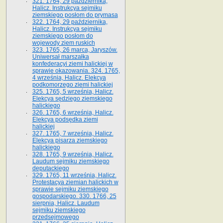
321. 1764, 29 października,
Halicz. Instrukcya sejmiku
ziemskiego posłom do prymasa
322. 1764, 29 października,
Halicz. Instrukcya sejmiku
ziemskiego posłom do
wojewody ziem ruskich
323. 1765, 26 marca, Jaryszów.
Uniwersał marszałka
konfederacyi ziemi halickiej w
sprawie okazowania. 324. 1765,
4 września, Halicz. Elekcya
podkomorzego ziemi halickiej
325. 1765, 5 września, Halicz.
Elekcya sędziego ziemskiego
halickiego
326. 1765, 6 września, Halicz.
Elekcya podsędka ziemi
halickiej
327. 1765, 7 września, Halicz.
Elekcya pisarza ziemskiego
halickiego
328. 1765, 9 września, Halicz.
Laudum sejmiku ziemskiego
deputackiego
329. 1765, 11 września, Halicz.
Protestacya ziemian halickich w
sprawie sejmiku ziemskiego
gospodarskiego. 330. 1766, 25
sierpnia, Halicz. Laudum
sejmiku ziemskiego
przedsejmowego