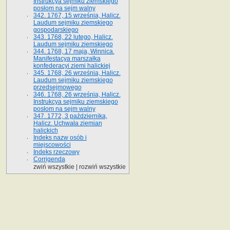
Instrukcya sejmiku ziemskiego
posłom na sejm walny
342. 1767, 15 września, Halicz.
Laudum sejmiku ziemskiego
gospodarskiego
343. 1768, 22 lutego, Halicz.
Laudum sejmiku ziemskiego
344. 1768, 17 maja, Winnica.
Manifestacya marszałka
konfederacyi ziemi halickiej
345. 1768, 26 września, Halicz.
Laudum sejmiku ziemskiego
przedsejmowego
346. 1768, 26 września, Halicz.
Instrukcya sejmiku ziemskiego
posłom na sejm walny
347. 1772, 3 października,
Halicz. Uchwała ziemian
halickich
Indeks nazw osób i
miejscowości
Indeks rzeczowy
Corrigenda
zwiń wszystkie
|
rozwiń wszystkie