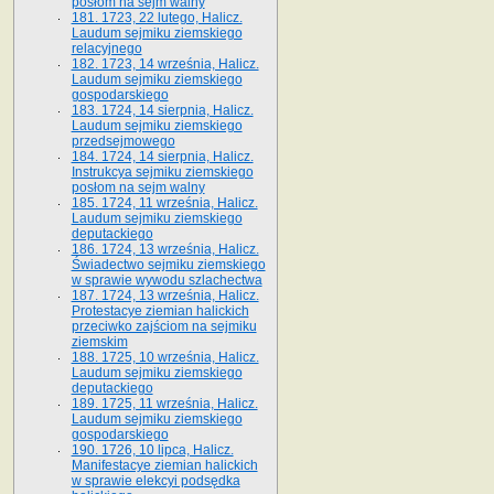
posłom na sejm walny
181. 1723, 22 lutego, Halicz.
Laudum sejmiku ziemskiego
relacyjnego
182. 1723, 14 września, Halicz.
Laudum sejmiku ziemskiego
gospodarskiego
183. 1724, 14 sierpnia, Halicz.
Laudum sejmiku ziemskiego
przedsejmowego
184. 1724, 14 sierpnia, Halicz.
Instrukcya sejmiku ziemskiego
posłom na sejm walny
185. 1724, 11 września, Halicz.
Laudum sejmiku ziemskiego
deputackiego
186. 1724, 13 września, Halicz.
Świadectwo sejmiku ziemskiego
w sprawie wywodu szlachectwa
187. 1724, 13 września, Halicz.
Protestacye ziemian halickich
przeciwko zajściom na sejmiku
ziemskim
188. 1725, 10 września, Halicz.
Laudum sejmiku ziemskiego
deputackiego
189. 1725, 11 września, Halicz.
Laudum sejmiku ziemskiego
gospodarskiego
190. 1726, 10 lipca, Halicz.
Manifestacye ziemian halickich
w sprawie elekcyi podsędka