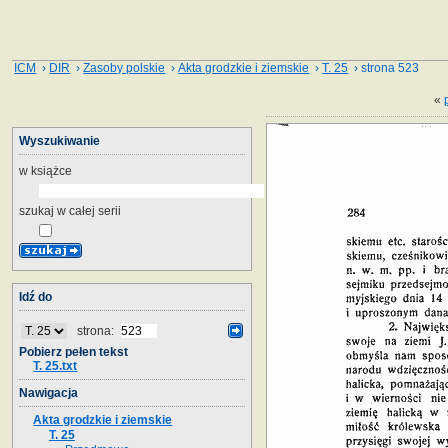
ICM
›
DIR
›
Zasoby polskie
›
Akta grodzkie i ziemskie
›
T. 25
› strona 523
«
Wyszukiwanie
w książce
szukaj w całej serii
Idź do
strona:
Pobierz pełen tekst
T. 25.txt
Nawigacja
Akta grodzkie i ziemskie
T. 25