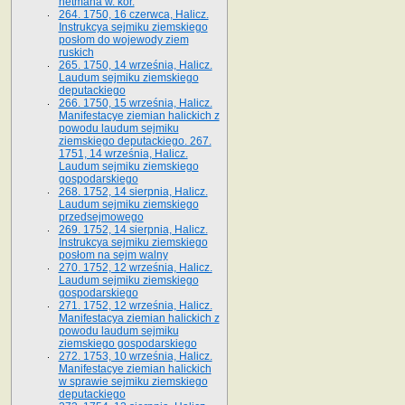
hetmana w. kor.
264. 1750, 16 czerwca, Halicz.
Instrukcya sejmiku ziemskiego
posłom do wojewody ziem
ruskich
265. 1750, 14 września, Halicz.
Laudum sejmiku ziemskiego
deputackiego
266. 1750, 15 września, Halicz.
Manifestacye ziemian halickich z
powodu laudum sejmiku
ziemskiego deputackiego. 267.
1751, 14 września, Halicz.
Laudum sejmiku ziemskiego
gospodarskiego
268. 1752, 14 sierpnia, Halicz.
Laudum sejmiku ziemskiego
przedsejmowego
269. 1752, 14 sierpnia, Halicz.
Instrukcya sejmiku ziemskiego
posłom na sejm walny
270. 1752, 12 września, Halicz.
Laudum sejmiku ziemskiego
gospodarskiego
271. 1752, 12 września, Halicz.
Manifestacya ziemian halickich z
powodu laudum sejmiku
ziemskiego gospodarskiego
272. 1753, 10 września, Halicz.
Manifestacye ziemian halickich
w sprawie sejmiku ziemskiego
deputackiego