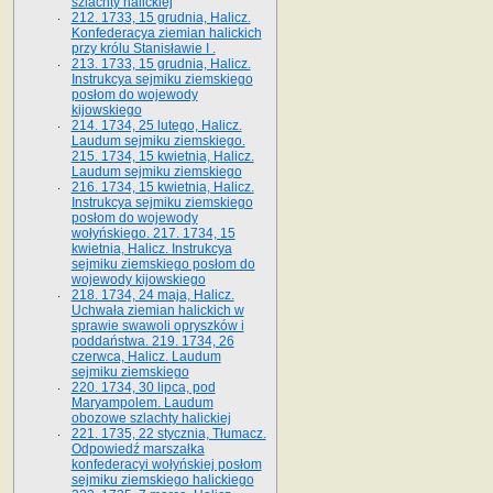
szlachty halickiej
212. 1733, 15 grudnia, Halicz.
Konfederacya ziemian halickich
przy królu Stanisławie I .
213. 1733, 15 grudnia, Halicz.
Instrukcya sejmiku ziemskiego
posłom do wojewody
kijowskiego
214. 1734, 25 lutego, Halicz.
Laudum sejmiku ziemskiego.
215. 1734, 15 kwietnia, Halicz.
Laudum sejmiku ziemskiego
216. 1734, 15 kwietnia, Halicz.
Instrukcya sejmiku ziemskiego
posłom do wojewody
wołyńskiego. 217. 1734, 15
kwietnia, Halicz. Instrukcya
sejmiku ziemskiego posłom do
wojewody kijowskiego
218. 1734, 24 maja, Halicz.
Uchwała ziemian halickich w
sprawie swawoli opryszków i
poddaństwa. 219. 1734, 26
czerwca, Halicz. Laudum
sejmiku ziemskiego
220. 1734, 30 lipca, pod
Maryampolem. Laudum
obozowe szlachty halickiej
221. 1735, 22 stycznia, Tłumacz.
Odpowiedź marszałka
konfederacyi wołyńskiej posłom
sejmiku ziemskiego halickiego