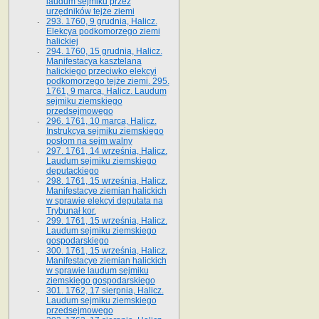
laudum sejmiku przez
urzędników tejże ziemi
293. 1760, 9 grudnia, Halicz.
Elekcya podkomorzego ziemi
halickiej
294. 1760, 15 grudnia, Halicz.
Manifestacya kasztelana
halickiego przeciwko elekcyi
podkomorzego tejże ziemi. 295.
1761, 9 marca, Halicz. Laudum
sejmiku ziemskiego
przedsejmowego
296. 1761, 10 marca, Halicz.
Instrukcya sejmiku ziemskiego
posłom na sejm walny
297. 1761, 14 września, Halicz.
Laudum sejmiku ziemskiego
deputackiego
298. 1761, 15 września, Halicz.
Manifestacye ziemian halickich
w sprawie elekcyi deputata na
Trybunał kor.
299. 1761, 15 września, Halicz.
Laudum sejmiku ziemskiego
gospodarskiego
300. 1761, 15 września, Halicz.
Manifestacye ziemian halickich
w sprawie laudum sejmiku
ziemskiego gospodarskiego
301. 1762, 17 sierpnia, Halicz.
Laudum sejmiku ziemskiego
przedsejmowego