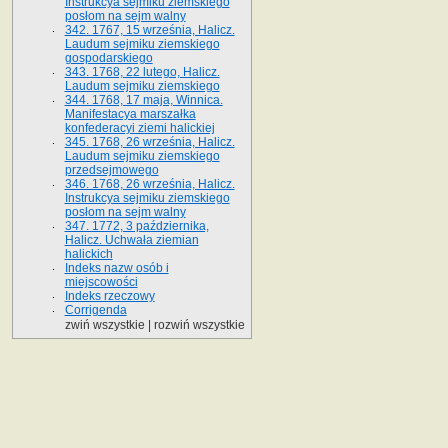
Instrukcya sejmiku ziemskiego
posłom na sejm walny
342. 1767, 15 września, Halicz.
Laudum sejmiku ziemskiego
gospodarskiego
343. 1768, 22 lutego, Halicz.
Laudum sejmiku ziemskiego
344. 1768, 17 maja, Winnica.
Manifestacya marszałka
konfederacyi ziemi halickiej
345. 1768, 26 września, Halicz.
Laudum sejmiku ziemskiego
przedsejmowego
346. 1768, 26 września, Halicz.
Instrukcya sejmiku ziemskiego
posłom na sejm walny
347. 1772, 3 października,
Halicz. Uchwała ziemian
halickich
Indeks nazw osób i
miejscowości
Indeks rzeczowy
Corrigenda
zwiń wszystkie
|
rozwiń wszystkie