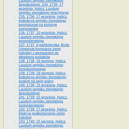
Laudum sejmiku ziemskiego
deputackiego. 234. 1736, 17
września, Halicz. Laudum
sejmiku ziemskiego relacyjnego
235. 1736, 17 września, Halicz.
Instrukcya sejmiku ziemskiego
komisarzowi na komisyę
warszawską
236. 1737, 10 września, Halicz.
Laudum sejmiku ziemskiego
gospodarskiego
237. 1737, 6 października, Borki.
Uniwersał komisarza ziemi
halickiej z wezwaniem do
składania podatków
238. 1738, 18 sierpnia, Halicz.
Laudum sejmiku ziemskiego
przedsejmowego
239. 1738, 18 sierpnia, Halicz.
Instrukcya sejmiku ziemskiego
posłom na sejm walny
240. 1738, 15 września, Halicz.
Laudum sejmiku ziemskiego
deputackiego
241. 1739, 15 września, Halicz.
Laudum sejmiku ziemskiego
gospodarskiego
242. 1739, 17 września, Halicz.
Elekcya podkomorzego ziemi
halickiej
243. 1740, 15 sierpnia, Halicz.
Laudum sejmiku ziemskiego