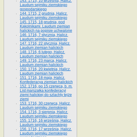
143. 1715, 10 września, Halicz.
Laudum sejmiku ziemskiego
gospodarskiego
144. 1715, 2 grudnia, Halicz.
Laudum sejmiku ziemskiego
145. 1715, 18 grudnia, pod
Kąkolnikami. Laudum ziemian
halickich na popisie uchwalone
146. 1716, 7 stycznia, Halicz.
Laudum sejmiku ziemskiego
147. 1716, 22 stycznia, Halicz.
Laudum ziemian halickich
148. 1716, 6 lutego, Halicz.
Laudum ziemian halickich
149. 1716, 23 marca, Halicz.
Laudum ziemian halickich
150. 1716, 20 kwietnia, Halicz.
Laudum ziemian halickich
151. 1716, 18 maja, Halicz.
Konfederacya ziemian halickich
152. 1716, po 15 czerwca, b. m.
List marszałka konfederacyi
ziemi halickiej do szlachty tejże
ziemi
153. 1716, 30 czerwca, Halicz.
Laudum sejmiku ziemskiego
154. 1716, 3 sierpnia, Halicz.
Laudum sejmiku ziemskiego
155. 1716, 16 września, Halicz.
Laudum sejmiku ziemskiego
156. 1716, 17 września, Halicz.
Laudum sejmiku ziemskiego