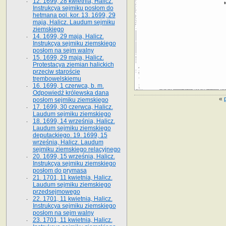
12. 1699, 28 kwietnia, Halicz.
Instrukcya sejmiku posłom do
hetmana pol. kor. 13. 1699, 29
maja, Halicz. Laudum sejmiku
ziemskiego
14. 1699, 29 maja, Halicz.
Instrukcya sejmiku ziemskiego
posłom na sejm walny
15. 1699, 29 maja, Halicz.
Protestacya ziemian halickich
przeciw staroście
trembowelskiemu
16. 1699, 1 czerwca, b. m.
Odpowiedź królewska dana
«
posłom sejmiku ziemskiego
17. 1699, 30 czerwca, Halicz.
Laudum sejmiku ziemskiego
18. 1699, 14 września, Halicz.
Laudum sejmiku ziemskiego
deputackiego. 19. 1699, 15
września, Halicz. Laudum
sejmiku ziemskiego relacyjnego
20. 1699, 15 września, Halicz.
Instrukcya sejmiku ziemskiego
posłom do prymasa
21. 1701, 11 kwietnia, Halicz.
Laudum sejmiku ziemskiego
przedsejmowego
22. 1701, 11 kwietnia, Halicz.
Instrukcya sejmiku ziemskiego
posłom na sejm walny
23. 1701, 11 kwietnia, Halicz.