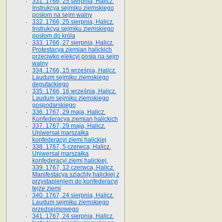
331. 1766, 25 sierpnia, Halicz.
Instrukcya sejmiku ziemskiego
posłom na sejm walny
332. 1766, 25 sierpnia, Halicz.
Instrukcya sejmiku ziemskiego
posłom do króla
333. 1766, 27 sierpnia, Halicz.
Protestacya ziemian halickich
przeciwko elekcyi posła na sejm
walny
334. 1766, 15 września, Halicz.
Laudum sejmiku ziemskiego
deputackiego
335. 1766, 16 września, Halicz.
Laudum sejmiku ziemskiego
gospodarskiego
336. 1767, 29 maja, Halicz.
Konfederacya ziemian halickich
337. 1767, 29 maja, Halicz.
Uniwersał marszałka
konfederacyi ziemi halickiej
338. 1767, 5 czerwca, Halicz.
Uniwersał marszałka
konfederacyi ziemi halickiej.
339. 1767, 12 czerwca, Halicz.
Manifestacya szlachty halickiej z
przystąpieniem do konfederacyi
tejże ziemi
340. 1767, 24 sierpnia, Halicz.
Laudum sejmiku ziemskiego
przedsejmowego
341. 1767, 24 sierpnia, Halicz.