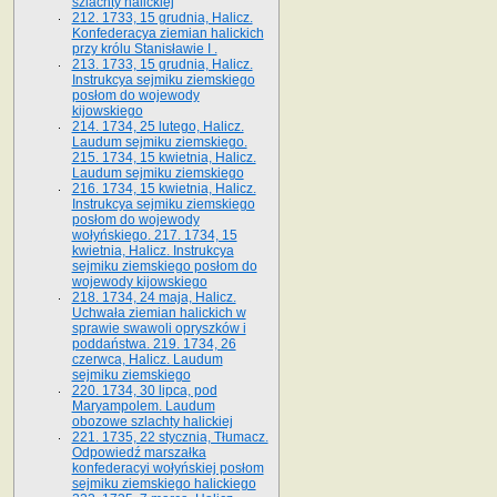
szlachty halickiej
212. 1733, 15 grudnia, Halicz.
Konfederacya ziemian halickich
przy królu Stanisławie I .
213. 1733, 15 grudnia, Halicz.
Instrukcya sejmiku ziemskiego
posłom do wojewody
kijowskiego
214. 1734, 25 lutego, Halicz.
Laudum sejmiku ziemskiego.
215. 1734, 15 kwietnia, Halicz.
Laudum sejmiku ziemskiego
216. 1734, 15 kwietnia, Halicz.
Instrukcya sejmiku ziemskiego
posłom do wojewody
wołyńskiego. 217. 1734, 15
kwietnia, Halicz. Instrukcya
sejmiku ziemskiego posłom do
wojewody kijowskiego
218. 1734, 24 maja, Halicz.
Uchwała ziemian halickich w
sprawie swawoli opryszków i
poddaństwa. 219. 1734, 26
czerwca, Halicz. Laudum
sejmiku ziemskiego
220. 1734, 30 lipca, pod
Maryampolem. Laudum
obozowe szlachty halickiej
221. 1735, 22 stycznia, Tłumacz.
Odpowiedź marszałka
konfederacyi wołyńskiej posłom
sejmiku ziemskiego halickiego