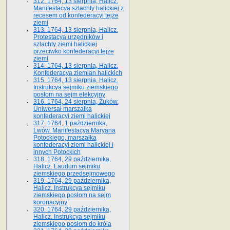
312. 1764, 13 sierpnia, Halicz.
Manifestacya szlachty halickiej z
recesem od konfederacyi tejże
ziemi
313. 1764, 13 sierpnia, Halicz.
Protestacya urzędników i
szlachty ziemi halickiej
przeciwko konfederacyi tejże
ziemi
314. 1764, 13 sierpnia, Halicz.
Konfederacya ziemian halickich
315. 1764, 13 sierpnia, Halicz.
Instrukcya sejmiku ziemskiego
posłom na sejm elekcyjny
316. 1764, 24 sierpnia, Żuków.
Uniwersał marszałka
konfederacyi ziemi halickiej
317. 1764, 1 października,
Lwów. Manifestacya Maryana
Potockiego, marszałka
konfederacyi ziemi halickiej i
innych Potockich
318. 1764, 29 października,
Halicz. Laudum sejmiku
ziemskiego przedsejmowego
319. 1764, 29 października,
Halicz. Instrukcya sejmiku
ziemskiego posłom na sejm
koronacyjny
320. 1764, 29 października,
Halicz. Instrukcya sejmiku
ziemskiego posłom do króla