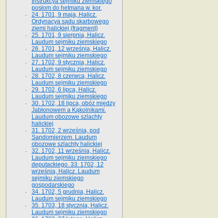
Instrukcya sejmiku ziemskiego
posłom do hetmana w. kor.
24. 1701, 9 maja, Halicz.
Ordynacya sądu skarbowego
ziemi halickiej (fragment)
25. 1701, 9 sierpnia, Halicz.
Laudum sejmiku ziemskiego
26. 1701, 12 września, Halicz.
Laudum sejmiku ziemskiego
27. 1702, 9 stycznia, Halicz.
Laudum sejmiku ziemskiego
28. 1702, 8 czerwca, Halicz.
Laudum sejmiku ziemskiego
29. 1702, 6 lipca, Halicz.
Laudum sejmiku ziemskiego
30. 1702, 18 lipca, obóz między
Jabłonowem a Kąkolnikami.
Laudum obozowe szlachty
halickiej
31. 1702, 2 września, pod
Sandomierzem. Laudum
obozowe szlachty halickiej
32. 1702, 11 września, Halicz.
Laudum sejmiku ziemskiego
deputackiego. 33. 1702, 12
września, Halicz. Laudum
sejmiku ziemskiego
gospodarskiego
34. 1702, 5 grudnia, Halicz.
Laudum sejmiku ziemskiego
35. 1703, 18 stycznia, Halicz.
Laudum sejmiku ziemskiego