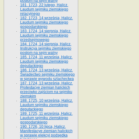
posłom na sejm walny
181. 1723, 22 lutego, Halicz.
Laudum sejmiku ziemskiego
relacyjnego
182. 1723, 14 września, Halicz.
Laudum sejmiku ziemskiego
gospodarskiego
183. 1724, 14 sierpnia, Halicz.
Laudum sejmiku ziemskiego
przedsejmowego
184. 1724, 14 sierpnia, Halicz.
Instrukcya sejmiku ziemskiego
posłom na sejm walny
185. 1724, 11 września, Halicz.
Laudum sejmiku ziemskiego
deputackiego
186. 1724, 13 września, Halicz.
Świadectwo sejmiku ziemskiego
w sprawie wywodu szlachectwa
187. 1724, 13 września, Halicz.
Protestacye ziemian halickich
przeciwko zajściom na sejmiku
ziemskim
188. 1725, 10 września, Halicz.
Laudum sejmiku ziemskiego
deputackiego
189. 1725, 11 września, Halicz.
Laudum sejmiku ziemskiego
gospodarskiego
190. 1726, 10 lipca, Halicz.
Manifestacye ziemian halickich
w sprawie elekcyi podsędka