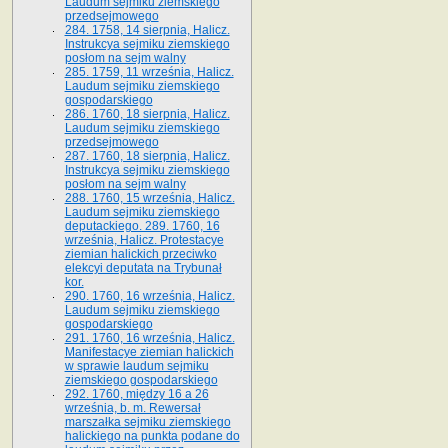
Laudum sejmiku ziemskiego
przedsejmowego
284. 1758, 14 sierpnia, Halicz.
Instrukcya sejmiku ziemskiego
posłom na sejm walny
285. 1759, 11 września, Halicz.
Laudum sejmiku ziemskiego
gospodarskiego
286. 1760, 18 sierpnia, Halicz.
Laudum sejmiku ziemskiego
przedsejmowego
287. 1760, 18 sierpnia, Halicz.
Instrukcya sejmiku ziemskiego
posłom na sejm walny
288. 1760, 15 września, Halicz.
Laudum sejmiku ziemskiego
deputackiego. 289. 1760, 16
września, Halicz. Protestacye
ziemian halickich przeciwko
elekcyi deputata na Trybunał
kor.
290. 1760, 16 września, Halicz.
Laudum sejmiku ziemskiego
gospodarskiego
291. 1760, 16 września, Halicz.
Manifestacye ziemian halickich
w sprawie laudum sejmiku
ziemskiego gospodarskiego
292. 1760, między 16 a 26
września, b. m. Rewersał
marszałka sejmiku ziemskiego
halickiego na punkta podane do