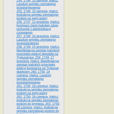
254. 1746, 15 sierpnia, Halicz.
Laudum sejmiku ziemskiego
przedsejmowego
255. 1746, 15 sierpnia, Halicz.
Instrukcya sejmiku ziemskiego
posłom na sejm walny
256. 1747, 12 września, Halicz.
Komisarz ziemi halickiej zdaje
rachunek z administracyi
czopowego
257. 1748, 10 września, Halicz.
Laudum sejmiku ziemskiego
gospodarskiego
258. 1749, 15 września, Halicz.
Manifestacya ziemian halickich
przeciwko elekcyi deputata na
Trybunał kor. 259. 1749, 17
września, Halicz. Manifestacya
ziemian halickich przeciwko
elekcyi komisarza na Trybunał
skarbowy. 260. 1750, 16
czerwca, Halicz. Laudum
sejmiku ziemskiego
przedsejmowego
261. 1750, 16 czerwca, Halicz.
Instrukcya sejmiku ziemskiego
posłom na sejm walny
262. 1750, 16 czerwca, Halicz.
Instrukcya sejmiku ziemskiego
posłom do prymasa. 263. 1750,
16 czerwca, Halicz. Instrukcya
sejmiku ziemskiego posłom do