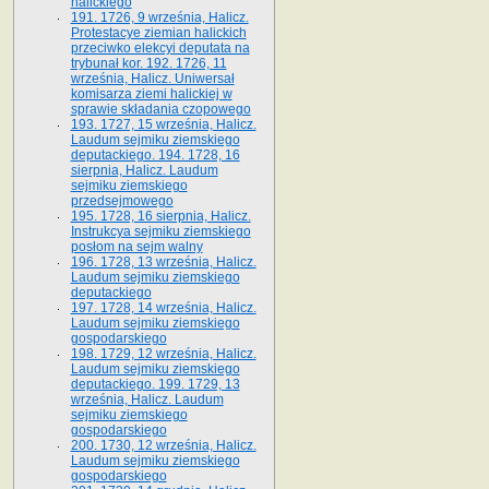
halickiego
191. 1726, 9 września, Halicz.
Protestacye ziemian halickich
przeciwko elekcyi deputata na
trybunał kor. 192. 1726, 11
września, Halicz. Uniwersał
komisarza ziemi halickiej w
sprawie składania czopowego
193. 1727, 15 września, Halicz.
Laudum sejmiku ziemskiego
deputackiego. 194. 1728, 16
sierpnia, Halicz. Laudum
sejmiku ziemskiego
przedsejmowego
195. 1728, 16 sierpnia, Halicz.
Instrukcya sejmiku ziemskiego
posłom na sejm walny
196. 1728, 13 września, Halicz.
Laudum sejmiku ziemskiego
deputackiego
197. 1728, 14 września, Halicz.
Laudum sejmiku ziemskiego
gospodarskiego
198. 1729, 12 września, Halicz.
Laudum sejmiku ziemskiego
deputackiego. 199. 1729, 13
września, Halicz. Laudum
sejmiku ziemskiego
gospodarskiego
200. 1730, 12 września, Halicz.
Laudum sejmiku ziemskiego
gospodarskiego