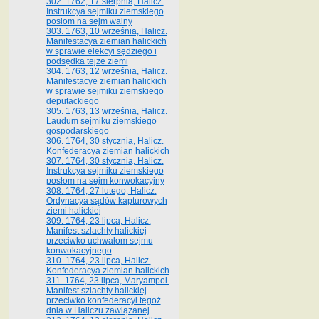
302. 1762, 17 sierpnia, Halicz.
Instrukcya sejmiku ziemskiego
posłom na sejm walny
303. 1763, 10 września, Halicz.
Manifestacya ziemian halickich
w sprawie elekcyi sędziego i
podsędka tejże ziemi
304. 1763, 12 września, Halicz.
Manifestacye ziemian halickich
w sprawie sejmiku ziemskiego
deputackiego
305. 1763, 13 września, Halicz.
Laudum sejmiku ziemskiego
gospodarskiego
306. 1764, 30 stycznia, Halicz.
Konfederacya ziemian halickich
307. 1764, 30 stycznia, Halicz.
Instrukcya sejmiku ziemskiego
posłom na sejm konwokacyjny
308. 1764, 27 lutego, Halicz.
Ordynacya sądów kapturowych
ziemi halickiej
309. 1764, 23 lipca, Halicz.
Manifest szlachty halickiej
przeciwko uchwałom sejmu
konwokacyjnego
310. 1764, 23 lipca, Halicz.
Konfederacya ziemian halickich
311. 1764, 23 lipca, Maryampol.
Manifest szlachty halickiej
przeciwko konfederacyi tegoż
dnia w Haliczu zawiązanej