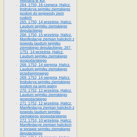
hetmana w. kor.
264. 1750, 16 czerwca, Halicz.
Instrukcya sejmiku ziemskiego
posłom do wojewody ziem
ruskich
265. 1750, 14 września, Halicz.
Laudum sejmiku ziemskiego
deputackiego
266. 1750, 15 września, Halicz.
Manifestacye ziemian halickich z
powodu laudum sejmiku
ziemskiego deputackiego. 267.
1751, 14 września, Halicz.
Laudum sejmiku ziemskiego
gospodarskiego
268. 1752, 14 sierpnia, Halicz.
Laudum sejmiku ziemskiego
przedsejmowego
269. 1752, 14 sierpnia, Halicz.
Instrukcya sejmiku ziemskiego
posłom na sejm walny
270. 1752, 12 września, Halicz.
Laudum sejmiku ziemskiego
gospodarskiego
271. 1752, 12 września, Halicz.
Manifestacya ziemian halickich z
powodu laudum sejmiku
ziemskiego gospodarskiego
272. 1753, 10 września, Halicz.
Manifestacye ziemian halickich
w sprawie sejmiku ziemskiego
deputackiego