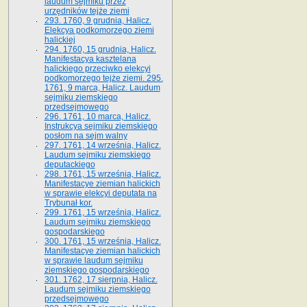
laudum sejmiku przez
urzędników tejże ziemi
293. 1760, 9 grudnia, Halicz.
Elekcya podkomorzego ziemi
halickiej
294. 1760, 15 grudnia, Halicz.
Manifestacya kasztelana
halickiego przeciwko elekcyi
podkomorzego tejże ziemi. 295.
1761, 9 marca, Halicz. Laudum
sejmiku ziemskiego
przedsejmowego
296. 1761, 10 marca, Halicz.
Instrukcya sejmiku ziemskiego
posłom na sejm walny
297. 1761, 14 września, Halicz.
Laudum sejmiku ziemskiego
deputackiego
298. 1761, 15 września, Halicz.
Manifestacye ziemian halickich
w sprawie elekcyi deputata na
Trybunał kor.
299. 1761, 15 września, Halicz.
Laudum sejmiku ziemskiego
gospodarskiego
300. 1761, 15 września, Halicz.
Manifestacye ziemian halickich
w sprawie laudum sejmiku
ziemskiego gospodarskiego
301. 1762, 17 sierpnia, Halicz.
Laudum sejmiku ziemskiego
przedsejmowego