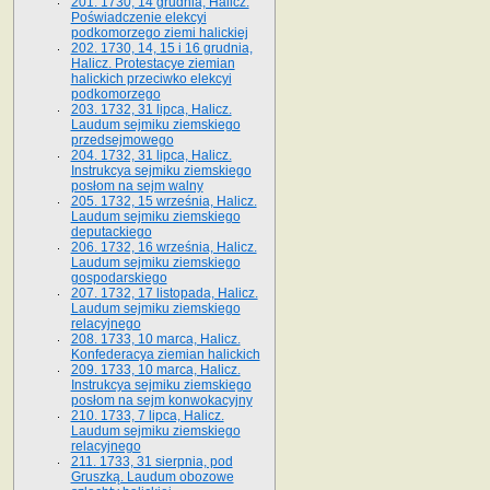
201. 1730, 14 grudnia, Halicz.
Poświadczenie elekcyi
podkomorzego ziemi halickiej
202. 1730, 14, 15 i 16 grudnia,
Halicz. Protestacye ziemian
halickich przeciwko elekcyi
podkomorzego
203. 1732, 31 lipca, Halicz.
Laudum sejmiku ziemskiego
przedsejmowego
204. 1732, 31 lipca, Halicz.
Instrukcya sejmiku ziemskiego
posłom na sejm walny
205. 1732, 15 września, Halicz.
Laudum sejmiku ziemskiego
deputackiego
206. 1732, 16 września, Halicz.
Laudum sejmiku ziemskiego
gospodarskiego
207. 1732, 17 listopada, Halicz.
Laudum sejmiku ziemskiego
relacyjnego
208. 1733, 10 marca, Halicz.
Konfederacya ziemian halickich­
209. 1733, 10 marca, Halicz.
Instrukcya sejmiku ziemskiego
posłom na sejm konwokacyjny
210. 1733, 7 lipca, Halicz.
Laudum sejmiku ziemskiego
relacyjnego
211. 1733, 31 sierpnia, pod
Gruszką. Laudum obozowe