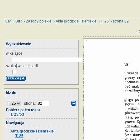
ICM
›
DIR
›
Zasoby polskie
›
Akta grodzkie i ziemskie
›
T. 25
› strona 82
«
Wyszukiwanie
w książce
szukaj w całej serii
Idź do
strona:
Pobierz pełen tekst
T. 25.txt
Nawigacja
Akta grodzkie i ziemskie
T. 25