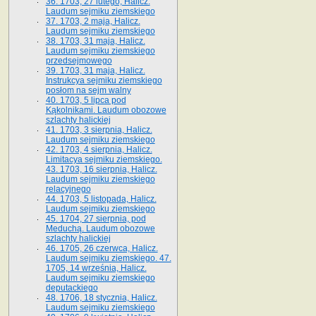
36. 1703, 27 lutego, Halicz.
Laudum sejmiku ziemskiego
37. 1703, 2 maja, Halicz.
Laudum sejmiku ziemskiego
38. 1703, 31 maja, Halicz.
Laudum sejmiku ziemskiego
przedsejmowego
39. 1703, 31 maja, Halicz.
Instrukcya sejmiku ziemskiego
posłom na sejm walny
40. 1703, 5 lipca pod
Kąkolnikami. Laudum obozowe
szlachty halickiej
41­. 1703, 3 sierpnia, Halicz.
Laudum sejmiku ziemskiego
42. 1703, 4 sierpnia, Halicz.
Limitacya sejmiku ziemskiego.
43. 1703, 16 sierpnia, Halicz.
Laudum sejmiku ziemskiego
relacyjnego
44. 1703, 5 listopada, Halicz.
Laudum sejmiku ziemskiego
45. 1704, 27 sierpnia, pod
Meduchą. Laudum obozowe
szlachty halickiej
46. 1705, 26 czerwca, Halicz.
Laudum sejmiku ziemskiego. 47.
1705, 14 września, Halicz.
Laudum sejmiku ziemskiego
deputackiego
48. 1706, 18 stycznia, Halicz.
Laudum sejmiku ziemskiego