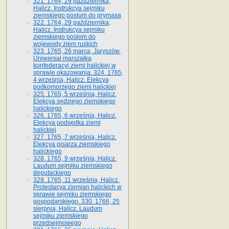
321. 1764, 29 października,
Halicz. Instrukcya sejmiku
ziemskiego posłom do prymasa
322. 1764, 29 października,
Halicz. Instrukcya sejmiku
ziemskiego posłom do
wojewody ziem ruskich
323. 1765, 26 marca, Jaryszów.
Uniwersał marszałka
konfederacyi ziemi halickiej w
sprawie okazowania. 324. 1765,
4 września, Halicz. Elekcya
podkomorzego ziemi halickiej
325. 1765, 5 września, Halicz.
Elekcya sędziego ziemskiego
halickiego
326. 1765, 6 września, Halicz.
Elekcya podsędka ziemi
halickiej
327. 1765, 7 września, Halicz.
Elekcya pisarza ziemskiego
halickiego
328. 1765, 9 września, Halicz.
Laudum sejmiku ziemskiego
deputackiego
329. 1765, 11 września, Halicz.
Protestacya ziemian halickich w
sprawie sejmiku ziemskiego
gospodarskiego. 330. 1766, 25
sierpnia, Halicz. Laudum
sejmiku ziemskiego
przedsejmowego