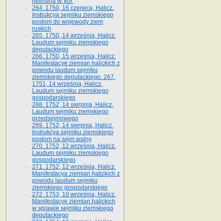
hetmana w. kor.
264. 1750, 16 czerwca, Halicz.
Instrukcya sejmiku ziemskiego
posłom do wojewody ziem
ruskich
265. 1750, 14 września, Halicz.
Laudum sejmiku ziemskiego
deputackiego
266. 1750, 15 września, Halicz.
Manifestacye ziemian halickich z
powodu laudum sejmiku
ziemskiego deputackiego. 267.
1751, 14 września, Halicz.
Laudum sejmiku ziemskiego
gospodarskiego
268. 1752, 14 sierpnia, Halicz.
Laudum sejmiku ziemskiego
przedsejmowego
269. 1752, 14 sierpnia, Halicz.
Instrukcya sejmiku ziemskiego
posłom na sejm walny
270. 1752, 12 września, Halicz.
Laudum sejmiku ziemskiego
gospodarskiego
271. 1752, 12 września, Halicz.
Manifestacya ziemian halickich z
powodu laudum sejmiku
ziemskiego gospodarskiego
272. 1753, 10 września, Halicz.
Manifestacye ziemian halickich
w sprawie sejmiku ziemskiego
deputackiego