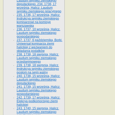
Laudum sejmiku ziemskiego
deputackiego. 234. 1736, 17
września, Halicz. Laudum
sejmiku ziemskiego relacyjnego
235. 1736, 17 września, Halicz.
Instrukcya sejmiku ziemskiego
komisarzowi na komisyę
warszawską
236. 1737, 10 września, Halicz.
Laudum sejmiku ziemskiego
gospodarskiego
237. 1737, 6 października, Borki.
Uniwersał komisarza ziemi
halickiej z wezwaniem do
składania podatków
238. 1738, 18 sierpnia, Halicz.
Laudum sejmiku ziemskiego
przedsejmowego
239. 1738, 18 sierpnia, Halicz.
Instrukcya sejmiku ziemskiego
posłom na sejm walny
240. 1738, 15 września, Halicz.
Laudum sejmiku ziemskiego
deputackiego
241. 1739, 15 września, Halicz.
Laudum sejmiku ziemskiego
gospodarskiego
242. 1739, 17 września, Halicz.
Elekcya podkomorzego ziemi
halickiej
243. 1740, 15 sierpnia, Halicz.
Laudum sejmiku ziemskiego