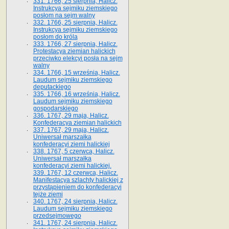
331. 1766, 25 sierpnia, Halicz.
Instrukcya sejmiku ziemskiego
posłom na sejm walny
332. 1766, 25 sierpnia, Halicz.
Instrukcya sejmiku ziemskiego
posłom do króla
333. 1766, 27 sierpnia, Halicz.
Protestacya ziemian halickich
przeciwko elekcyi posła na sejm
walny
334. 1766, 15 września, Halicz.
Laudum sejmiku ziemskiego
deputackiego
335. 1766, 16 września, Halicz.
Laudum sejmiku ziemskiego
gospodarskiego
336. 1767, 29 maja, Halicz.
Konfederacya ziemian halickich
337. 1767, 29 maja, Halicz.
Uniwersał marszałka
konfederacyi ziemi halickiej
338. 1767, 5 czerwca, Halicz.
Uniwersał marszałka
konfederacyi ziemi halickiej.
339. 1767, 12 czerwca, Halicz.
Manifestacya szlachty halickiej z
przystąpieniem do konfederacyi
tejże ziemi
340. 1767, 24 sierpnia, Halicz.
Laudum sejmiku ziemskiego
przedsejmowego
341. 1767, 24 sierpnia, Halicz.