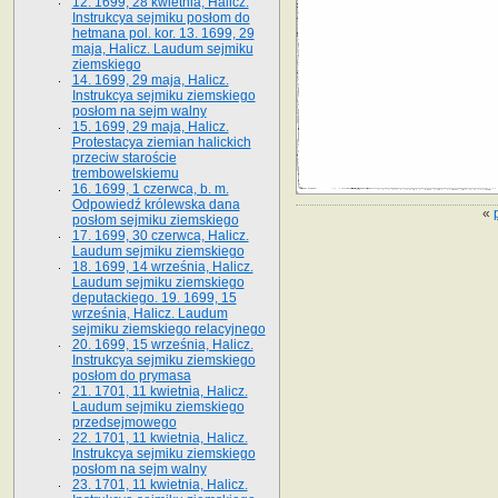
12. 1699, 28 kwietnia, Halicz.
Instrukcya sejmiku posłom do
hetmana pol. kor. 13. 1699, 29
maja, Halicz. Laudum sejmiku
ziemskiego
14. 1699, 29 maja, Halicz.
Instrukcya sejmiku ziemskiego
posłom na sejm walny
15. 1699, 29 maja, Halicz.
Protestacya ziemian halickich
przeciw staroście
trembowelskiemu
16. 1699, 1 czerwca, b. m.
Odpowiedź królewska dana
«
posłom sejmiku ziemskiego
17. 1699, 30 czerwca, Halicz.
Laudum sejmiku ziemskiego
18. 1699, 14 września, Halicz.
Laudum sejmiku ziemskiego
deputackiego. 19. 1699, 15
września, Halicz. Laudum
sejmiku ziemskiego relacyjnego
20. 1699, 15 września, Halicz.
Instrukcya sejmiku ziemskiego
posłom do prymasa
21. 1701, 11 kwietnia, Halicz.
Laudum sejmiku ziemskiego
przedsejmowego
22. 1701, 11 kwietnia, Halicz.
Instrukcya sejmiku ziemskiego
posłom na sejm walny
23. 1701, 11 kwietnia, Halicz.