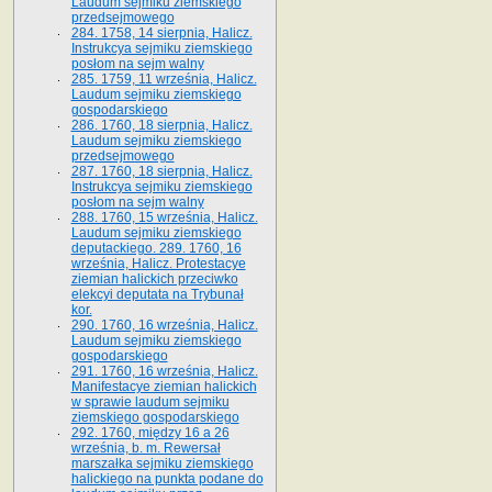
Laudum sejmiku ziemskiego
przedsejmowego
284. 1758, 14 sierpnia, Halicz.
Instrukcya sejmiku ziemskiego
posłom na sejm walny
285. 1759, 11 września, Halicz.
Laudum sejmiku ziemskiego
gospodarskiego
286. 1760, 18 sierpnia, Halicz.
Laudum sejmiku ziemskiego
przedsejmowego
287. 1760, 18 sierpnia, Halicz.
Instrukcya sejmiku ziemskiego
posłom na sejm walny
288. 1760, 15 września, Halicz.
Laudum sejmiku ziemskiego
deputackiego. 289. 1760, 16
września, Halicz. Protestacye
ziemian halickich przeciwko
elekcyi deputata na Trybunał
kor.
290. 1760, 16 września, Halicz.
Laudum sejmiku ziemskiego
gospodarskiego
291. 1760, 16 września, Halicz.
Manifestacye ziemian halickich
w sprawie laudum sejmiku
ziemskiego gospodarskiego
292. 1760, między 16 a 26
września, b. m. Rewersał
marszałka sejmiku ziemskiego
halickiego na punkta podane do