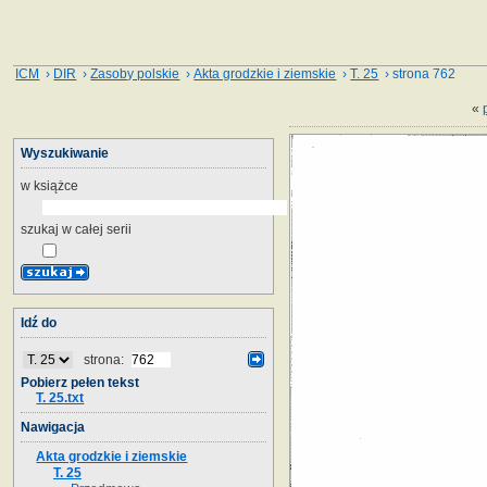
ICM
›
DIR
›
Zasoby polskie
›
Akta grodzkie i ziemskie
›
T. 25
› strona 762
«
Wyszukiwanie
w książce
szukaj w całej serii
Idź do
strona:
Pobierz pełen tekst
T. 25.txt
Nawigacja
Akta grodzkie i ziemskie
T. 25