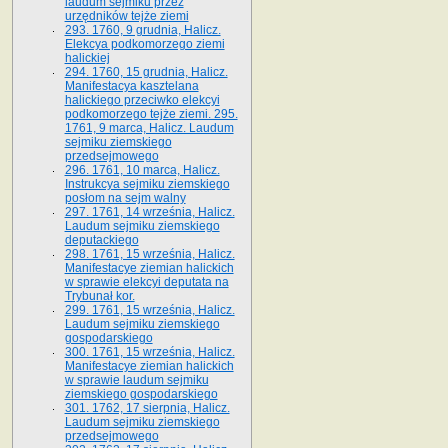
laudum sejmiku przez
urzędników tejże ziemi
293. 1760, 9 grudnia, Halicz.
Elekcya podkomorzego ziemi
halickiej
294. 1760, 15 grudnia, Halicz.
Manifestacya kasztelana
halickiego przeciwko elekcyi
podkomorzego tejże ziemi. 295.
1761, 9 marca, Halicz. Laudum
sejmiku ziemskiego
przedsejmowego
296. 1761, 10 marca, Halicz.
Instrukcya sejmiku ziemskiego
posłom na sejm walny
297. 1761, 14 września, Halicz.
Laudum sejmiku ziemskiego
deputackiego
298. 1761, 15 września, Halicz.
Manifestacye ziemian halickich
w sprawie elekcyi deputata na
Trybunał kor.
299. 1761, 15 września, Halicz.
Laudum sejmiku ziemskiego
gospodarskiego
300. 1761, 15 września, Halicz.
Manifestacye ziemian halickich
w sprawie laudum sejmiku
ziemskiego gospodarskiego
301. 1762, 17 sierpnia, Halicz.
Laudum sejmiku ziemskiego
przedsejmowego