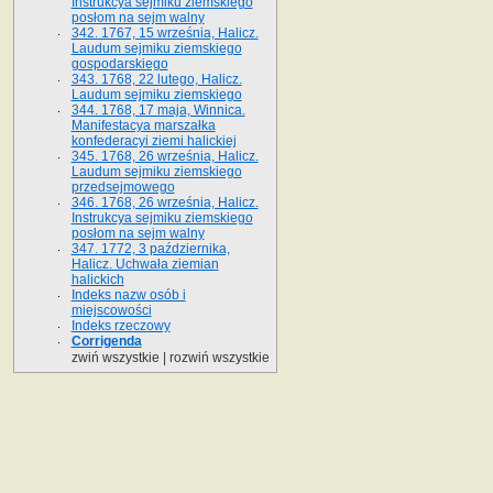
Instrukcya sejmiku ziemskiego
posłom na sejm walny
342. 1767, 15 września, Halicz.
Laudum sejmiku ziemskiego
gospodarskiego
343. 1768, 22 lutego, Halicz.
Laudum sejmiku ziemskiego
344. 1768, 17 maja, Winnica.
Manifestacya marszałka
konfederacyi ziemi halickiej
345. 1768, 26 września, Halicz.
Laudum sejmiku ziemskiego
przedsejmowego
346. 1768, 26 września, Halicz.
Instrukcya sejmiku ziemskiego
posłom na sejm walny
347. 1772, 3 października,
Halicz. Uchwała ziemian
halickich
Indeks nazw osób i
miejscowości
Indeks rzeczowy
Corrigenda
zwiń wszystkie
|
rozwiń wszystkie