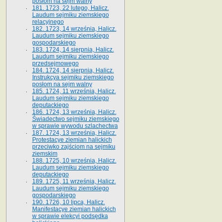
posłom na sejm walny
181. 1723, 22 lutego, Halicz.
Laudum sejmiku ziemskiego
relacyjnego
182. 1723, 14 września, Halicz.
Laudum sejmiku ziemskiego
gospodarskiego
183. 1724, 14 sierpnia, Halicz.
Laudum sejmiku ziemskiego
przedsejmowego
184. 1724, 14 sierpnia, Halicz.
Instrukcya sejmiku ziemskiego
posłom na sejm walny
185. 1724, 11 września, Halicz.
Laudum sejmiku ziemskiego
deputackiego
186. 1724, 13 września, Halicz.
Świadectwo sejmiku ziemskiego
w sprawie wywodu szlachectwa
187. 1724, 13 września, Halicz.
Protestacye ziemian halickich
przeciwko zajściom na sejmiku
ziemskim
188. 1725, 10 września, Halicz.
Laudum sejmiku ziemskiego
deputackiego
189. 1725, 11 września, Halicz.
Laudum sejmiku ziemskiego
gospodarskiego
190. 1726, 10 lipca, Halicz.
Manifestacye ziemian halickich
w sprawie elekcyi podsędka