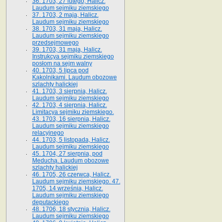
36. 1703, 27 lutego, Halicz.
Laudum sejmiku ziemskiego
37. 1703, 2 maja, Halicz.
Laudum sejmiku ziemskiego
38. 1703, 31 maja, Halicz.
Laudum sejmiku ziemskiego
przedsejmowego
39. 1703, 31 maja, Halicz.
Instrukcya sejmiku ziemskiego
posłom na sejm walny
40. 1703, 5 lipca pod
Kąkolnikami. Laudum obozowe
szlachty halickiej
41­. 1703, 3 sierpnia, Halicz.
Laudum sejmiku ziemskiego
42. 1703, 4 sierpnia, Halicz.
Limitacya sejmiku ziemskiego.
43. 1703, 16 sierpnia, Halicz.
Laudum sejmiku ziemskiego
relacyjnego
44. 1703, 5 listopada, Halicz.
Laudum sejmiku ziemskiego
45. 1704, 27 sierpnia, pod
Meduchą. Laudum obozowe
szlachty halickiej
46. 1705, 26 czerwca, Halicz.
Laudum sejmiku ziemskiego. 47.
1705, 14 września, Halicz.
Laudum sejmiku ziemskiego
deputackiego
48. 1706, 18 stycznia, Halicz.
Laudum sejmiku ziemskiego