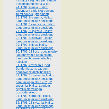
Instrukcya sejmiku ziemskiego
posłom do hetmana w. kor.
24. 1701, 9 maja, Halicz.
Ordynacya sądu skarbowego
ziemi halickiej (fragment)
25. 1701, 9 sierpnia, Halicz.
Laudum sejmiku ziemskiego
26. 1701, 12 września, Halicz.
Laudum sejmiku ziemskiego
27. 1702, 9 stycznia, Halicz.
Laudum sejmiku ziemskiego
28. 1702, 8 czerwca, Halicz.
Laudum sejmiku ziemskiego
29. 1702, 6 lipca, Halicz.
Laudum sejmiku ziemskiego
30. 1702, 18 lipca, obóz między
Jabłonowem a Kąkolnikami.
Laudum obozowe szlachty
halickiej
31. 1702, 2 września, pod
Sandomierzem. Laudum
obozowe szlachty halickiej
32. 1702, 11 września, Halicz.
Laudum sejmiku ziemskiego
deputackiego. 33. 1702, 12
września, Halicz. Laudum
sejmiku ziemskiego
gospodarskiego
34. 1702, 5 grudnia, Halicz.
Laudum sejmiku ziemskiego
35. 1703, 18 stycznia, Halicz.
Laudum sejmiku ziemskiego