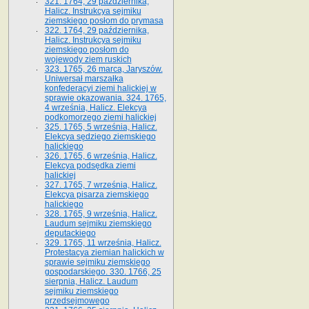
321. 1764, 29 października,
Halicz. Instrukcya sejmiku
ziemskiego posłom do prymasa
322. 1764, 29 października,
Halicz. Instrukcya sejmiku
ziemskiego posłom do
wojewody ziem ruskich
323. 1765, 26 marca, Jaryszów.
Uniwersał marszałka
konfederacyi ziemi halickiej w
sprawie okazowania. 324. 1765,
4 września, Halicz. Elekcya
podkomorzego ziemi halickiej
325. 1765, 5 września, Halicz.
Elekcya sędziego ziemskiego
halickiego
326. 1765, 6 września, Halicz.
Elekcya podsędka ziemi
halickiej
327. 1765, 7 września, Halicz.
Elekcya pisarza ziemskiego
halickiego
328. 1765, 9 września, Halicz.
Laudum sejmiku ziemskiego
deputackiego
329. 1765, 11 września, Halicz.
Protestacya ziemian halickich w
sprawie sejmiku ziemskiego
gospodarskiego. 330. 1766, 25
sierpnia, Halicz. Laudum
sejmiku ziemskiego
przedsejmowego