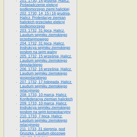
201. 1730, 14 grudnia, Halicz.
Poświadczenie elekcyi
podkomorzego ziemi halickiej
202. 1730, 14, 15 i 16 grudnia,
Halicz. Protestacye ziemian
halickich przeciwko elekcyi
podkomorzego
203. 1732, 31 lipca, Halicz.
Laudum sejmiku ziemskiego
przedsejmowego
204. 1732, 31 lipca, Halicz.
Instrukcya sejmiku ziemskiego
posłom na sejm walny
205. 1732, 15 września, Halicz.
Laudum sejmiku ziemskiego
deputackiego
206. 1732, 16 września, Halicz.
Laudum sejmiku ziemskiego
gospodarskiego
207. 1732, 17 listopada, Halicz.
Laudum sejmiku ziemskiego
relacyjnego
208. 1733, 10 marca, Halicz.
Konfederacya ziemian halickich­
209. 1733, 10 marca, Halicz.
Instrukcya sejmiku ziemskiego
posłom na sejm konwokacyjny
210. 1733, 7 lipca, Halicz.
Laudum sejmiku ziemskiego
relacyjnego
211. 1733, 31 sierpnia, pod
Gruszką. Laudum obozowe