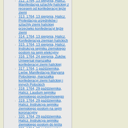
312. 1764, 13 sierpnia, Halicz.
Manifestacya szlachty halickiej z
recesem od konfederacyi tejże
ziemi
313. 1764, 13 sierpnia, Halicz.
Protestacya urzędników i
szlachty ziemi halickiej
przeciwko konfederacyi tejże
ziemi
314. 1764, 13 sierpnia, Halicz.
Konfederacya ziemian halickich
315. 1764, 13 sierpnia, Halicz.
Instrukcya sejmiku ziemskiego
posłom na sejm elekcyjny
316. 1764, 24 sierpnia, Żuków.
Uniwersał marszałka
konfederacyi ziemi halickiej
317. 1764, 1 października,
Lwów. Manifestacya Maryana
Potockiego, marszałka
konfederacyi ziemi halickiej i
innych Potockich
318. 1764, 29 października,
Halicz. Laudum sejmiku
ziemskiego przedsejmowego
319. 1764, 29 października,
Halicz. Instrukcya sejmiku
ziemskiego posłom na sejm
koronacyjny
320. 1764, 29 października,
Halicz. Instrukcya sejmiku
ziemskiego posłom do króla