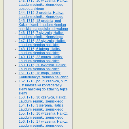
143. 1715, 10 września, Halicz.
Laudum sejmiku ziemskiego
gospodarskiego
144. 1715, 2 grudnia, Halicz.
Laudum sejmiku ziemskiego
145. 1715, 18 grudnia, pod
Kąkolnikami. Laudum ziemian
halickich na popisie uchwalone
146. 1716, 7 stycznia, Halicz.
Laudum sejmiku ziemskiego
147. 1716, 22 stycznia, Halicz.
Laudum ziemian halickich
148. 1716, 6 lutego, Halicz.
Laudum ziemian halickich
149. 1716, 23 marca, Halicz.
Laudum ziemian halickich
150. 1716, 20 kwietnia, Halicz.
Laudum ziemian halickich
151. 1716, 18 maja, Halicz.
Konfederacya ziemian halickich
152. 1716, po 15 czerwca, b. m.
List marszałka konfederacyi
ziemi halickiej do szlachty tejże
ziemi
153. 1716, 30 czerwca, Halicz.
Laudum sejmiku ziemskiego
154. 1716, 3 sierpnia, Halicz.
Laudum sejmiku ziemskiego
155. 1716, 16 września, Halicz.
Laudum sejmiku ziemskiego
156. 1716, 17 września, Halicz.
Laudum sejmiku ziemskiego