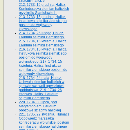
szlachty halickiej
212. 1733, 15 grudnia, Halicz.
Konfederacya ziemian halickich
przy królu Stanisławie I .
213. 1733, 15 grudnia, Halicz.
Instrukcya sejmiku ziemskiego
posłom do wojewody
kijowskiego
214. 1734, 25 lutego, Halicz.
Laudum sejmiku ziemskiego.
215. 1734, 15 kwietnia, Halicz.
Laudum sejmiku ziemskiego
216. 1734, 15 kwietnia, Halicz.
Instrukcya sejmiku ziemskiego
posłom do wojewody
wołyńskiego. 217. 1734, 15
kwietnia, Halicz. Instrukcya
sejmiku ziemskiego posłom do
wojewody kijowskiego
218. 1734, 24 maja, Halicz.
Uchwała ziemian halickich w
sprawie swawoli opryszków i
poddaństwa. 219. 1734, 26
czerwca, Halicz. Laudum
sejmiku ziemskiego
220. 1734, 30 lipca, pod
Maryampolem. Laudum
obozowe szlachty halickiej
221. 1735, 22 stycznia, Tłumacz.
Odpowiedź marszałka
konfederacyi wołyńskiej posłom
sejmiku ziemskiego halickiego