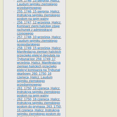
254. 1746, 15 sierpnia, Halicz.
Laudum sejmiku ziemskiego
przedsejmowego
255. 1746, 15 sierpnia, Halicz.
Instrukcya sejmiku ziemskiego
posłom na sejm walny
256. 1747, 12 września, Halicz.
Komisarz ziemi halickiej zdaje
rachunek z administracyi
czopowego
257. 1748, 10 września, Halicz.
Laudum sejmiku ziemskiego
gospodarskiego
258. 1749, 15 września, Halicz.
Manifestacya ziemian halickich
przeciwko elekcyi deputata na
Trybunał kor. 259. 1749, 17
września, Halicz. Manifestacya
ziemian halickich przeciwko
elekcyi komisarza na Trybunał
skarbowy. 260. 1750, 16
czerwca, Halicz. Laudum
sejmiku ziemskiego
przedsejmowego
261. 1750, 16 czerwca, Halicz.
Instrukcya sejmiku ziemskiego
posłom na sejm walny
262. 1750, 16 czerwca, Halicz.
Instrukcya sejmiku ziemskiego
posłom do prymasa. 263. 1750,
16 czerwca, Halicz. Instrukcya
sejmiku ziemskiego posłom do