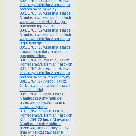
302. 1762, 17 sierpnia, Halicz.
Instrukcya sejmiku ziemskiego
posłom na sejm walny
303. 1763, 10 września, Halicz.
Manifestacya ziemian halickich
w sprawie elekcyi sędziego i
podsędka tejże ziemi
304. 1763, 12 września, Halicz.
Manifestacye ziemian halickich
w sprawie sejmiku ziemskiego
deputackiego
305. 1763, 13 września, Halicz.
Laudum sejmiku ziemskiego
gospodarskiego
306. 1764, 30 stycznia, Halicz.
Konfederacya ziemian halickich
307. 1764, 30 stycznia, Halicz.
Instrukcya sejmiku ziemskiego
posłom na sejm konwokacyjny
308. 1764, 27 lutego, Halicz.
Ordynacya sądów kapturowych
ziemi halickiej
309. 1764, 23 lipca, Halicz.
Manifest szlachty halickiej
przeciwko uchwałom sejmu
konwokacyjnego
310. 1764, 23 lipca, Halicz.
Konfederacya ziemian halickich
311. 1764, 23 lipca, Maryampol.
Manifest szlachty halickiej
przeciwko konfederacyi tegoż
dnia w Haliczu zawiązanej