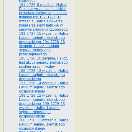
halickiego
191. 1726, 9 września, Halicz.
Protestacye ziemian halickich
przeciwko elekcyi deputata na
trybunał kor. 192. 1726, 11
września, Halicz. Uniwersał
komisarza ziemi halickiej w
sprawie składania czopowego
193. 1727, 15 września, Halicz.
Laudum sejmiku ziemskiego
deputackiego. 194. 1728, 16
sierpnia, Halicz. Laudum
sejmiku ziemskiego
przedsejmowego
195. 1728, 16 sierpnia, Halicz.
Instrukcya sejmiku ziemskiego
posłom na sejm walny
196. 1728, 13 września, Halicz.
Laudum sejmiku ziemskiego
deputackiego
197. 1728, 14 września, Halicz.
Laudum sejmiku ziemskiego
gospodarskiego
198. 1729, 12 września, Halicz.
Laudum sejmiku ziemskiego
deputackiego. 199. 1729, 13
września, Halicz. Laudum
sejmiku ziemskiego
gospodarskiego
200. 1730, 12 września, Halicz.
Laudum sejmiku ziemskiego
gospodarskiego