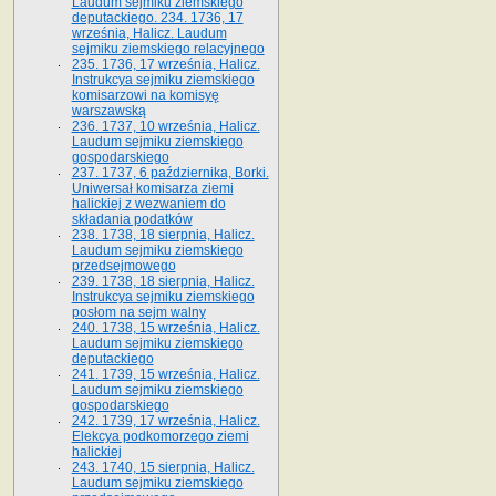
Laudum sejmiku ziemskiego
deputackiego. 234. 1736, 17
września, Halicz. Laudum
sejmiku ziemskiego relacyjnego
235. 1736, 17 września, Halicz.
Instrukcya sejmiku ziemskiego
komisarzowi na komisyę
warszawską
236. 1737, 10 września, Halicz.
Laudum sejmiku ziemskiego
gospodarskiego
237. 1737, 6 października, Borki.
Uniwersał komisarza ziemi
halickiej z wezwaniem do
składania podatków
238. 1738, 18 sierpnia, Halicz.
Laudum sejmiku ziemskiego
przedsejmowego
239. 1738, 18 sierpnia, Halicz.
Instrukcya sejmiku ziemskiego
posłom na sejm walny
240. 1738, 15 września, Halicz.
Laudum sejmiku ziemskiego
deputackiego
241. 1739, 15 września, Halicz.
Laudum sejmiku ziemskiego
gospodarskiego
242. 1739, 17 września, Halicz.
Elekcya podkomorzego ziemi
halickiej
243. 1740, 15 sierpnia, Halicz.
Laudum sejmiku ziemskiego