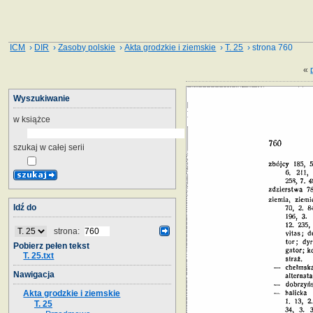
ICM
›
DIR
›
Zasoby polskie
›
Akta grodzkie i ziemskie
›
T. 25
› strona 760
«
Wyszukiwanie
w książce
szukaj w całej serii
Idź do
strona:
Pobierz pełen tekst
T. 25.txt
Nawigacja
Akta grodzkie i ziemskie
T. 25