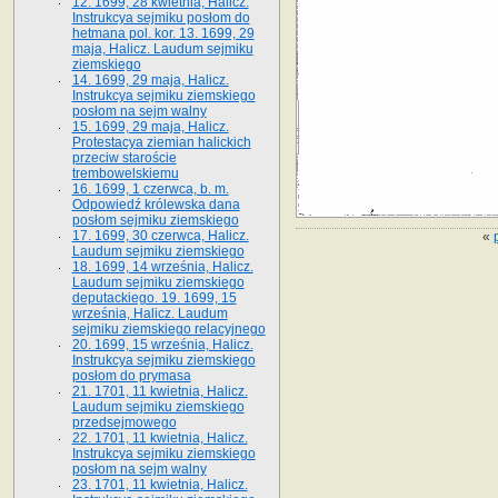
12. 1699, 28 kwietnia, Halicz.
Instrukcya sejmiku posłom do
hetmana pol. kor. 13. 1699, 29
maja, Halicz. Laudum sejmiku
ziemskiego
14. 1699, 29 maja, Halicz.
Instrukcya sejmiku ziemskiego
posłom na sejm walny
15. 1699, 29 maja, Halicz.
Protestacya ziemian halickich
przeciw staroście
trembowelskiemu
16. 1699, 1 czerwca, b. m.
Odpowiedź królewska dana
posłom sejmiku ziemskiego
17. 1699, 30 czerwca, Halicz.
«
Laudum sejmiku ziemskiego
18. 1699, 14 września, Halicz.
Laudum sejmiku ziemskiego
deputackiego. 19. 1699, 15
września, Halicz. Laudum
sejmiku ziemskiego relacyjnego
20. 1699, 15 września, Halicz.
Instrukcya sejmiku ziemskiego
posłom do prymasa
21. 1701, 11 kwietnia, Halicz.
Laudum sejmiku ziemskiego
przedsejmowego
22. 1701, 11 kwietnia, Halicz.
Instrukcya sejmiku ziemskiego
posłom na sejm walny
23. 1701, 11 kwietnia, Halicz.