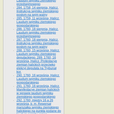
Laudum sejmiku ziemskiego
przedsejmowego
284. 1758, 14 sierpnia, Halicz.
Instrukcya sejmiku ziemskiego
posłom na sejm walny
285. 1759, 11 września, Halicz.
Laudum sejmiku ziemskiego
gospodarskiego
286. 1760, 18 sierpnia, Halicz.
Laudum sejmiku ziemskiego
przedsejmowego
287. 1760, 18 sierpnia, Halicz.
Instrukcya sejmiku ziemskiego
posłom na sejm walny
288. 1760, 15 września, Halicz.
Laudum sejmiku ziemskiego
deputackiego. 289. 1760, 16
września, Halicz. Protestacye
ziemian halickich przeciwko
elekcyi deputata na Trybunał
kor.
290. 1760, 16 września, Halicz.
Laudum sejmiku ziemskiego
gospodarskiego
291. 1760, 16 września, Halicz.
Manifestacye ziemian halickich
w sprawie laudum sejmiku
ziemskiego gospodarskiego
292. 1760, między 16 a 26
września, b. m. Rewersał
marszałka sejmiku ziemskiego
halickiego na punkta podane do