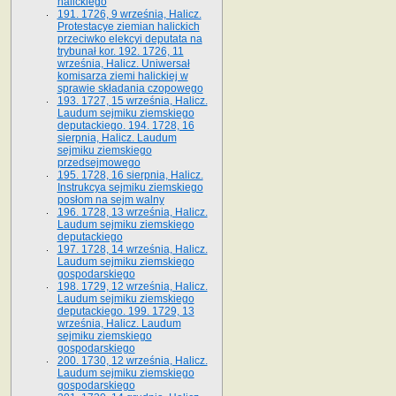
halickiego
191. 1726, 9 września, Halicz.
Protestacye ziemian halickich
przeciwko elekcyi deputata na
trybunał kor. 192. 1726, 11
września, Halicz. Uniwersał
komisarza ziemi halickiej w
sprawie składania czopowego
193. 1727, 15 września, Halicz.
Laudum sejmiku ziemskiego
deputackiego. 194. 1728, 16
sierpnia, Halicz. Laudum
sejmiku ziemskiego
przedsejmowego
195. 1728, 16 sierpnia, Halicz.
Instrukcya sejmiku ziemskiego
posłom na sejm walny
196. 1728, 13 września, Halicz.
Laudum sejmiku ziemskiego
deputackiego
197. 1728, 14 września, Halicz.
Laudum sejmiku ziemskiego
gospodarskiego
198. 1729, 12 września, Halicz.
Laudum sejmiku ziemskiego
deputackiego. 199. 1729, 13
września, Halicz. Laudum
sejmiku ziemskiego
gospodarskiego
200. 1730, 12 września, Halicz.
Laudum sejmiku ziemskiego
gospodarskiego