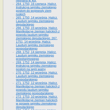
hetmana w. kor.
264. 1750, 16 czerwca, Halicz.
Instrukcya sejmiku ziemskiego
posłom do wojewody ziem
ruskich
265. 1750, 14 września, Halicz.
Laudum sejmiku ziemskiego
deputackiego
266. 1750, 15 września, Halicz.
Manifestacye ziemian halickich z
powodu laudum sejmiku
ziemskiego deputackiego. 267.
1751, 14 września, Halicz.
Laudum sejmiku ziemskiego
gospodarskiego
268. 1752, 14 sierpnia, Halicz.
Laudum sejmiku ziemskiego
przedsejmowego
269. 1752, 14 sierpnia, Halicz.
Instrukcya sejmiku ziemskiego
posłom na sejm walny
270. 1752, 12 września, Halicz.
Laudum sejmiku ziemskiego
gospodarskiego
271. 1752, 12 września, Halicz.
Manifestacya ziemian halickich z
powodu laudum sejmiku
ziemskiego gospodarskiego
272. 1753, 10 września, Halicz.
Manifestacye ziemian halickich
w sprawie sejmiku ziemskiego
deputackiego