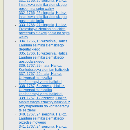
331. 1766, 25 sierpnia, Halicz.
Instrukcya sejmiku ziemskiego
posłom na sejm walny
332. 1766, 25 sierpnia, Halicz.
Instrukcya sejmiku ziemskiego
posłom do króla
333. 1766, 27 sierpnia, Halicz.
Protestacya ziemian halickich
przeciwko elekcyi posła na sejm
walny
334. 1766, 15 września, Halicz.
Laudum sejmiku ziemskiego
deputackiego
335. 1766, 16 września, Halicz.
Laudum sejmiku ziemskiego
gospodarskiego
336. 1767, 29 maja, Halicz.
Konfederacya ziemian halickich
337. 1767, 29 maja, Halicz.
Uniwersał marszałka
konfederacyi ziemi halickiej
338. 1767, 5 czerwca, Halicz.
Uniwersał marszałka
konfederacyi ziemi halickiej.
339. 1767, 12 czerwca, Halicz.
Manifestacya szlachty halickiej z
przystąpieniem do konfederacyi
tejże ziemi
340. 1767, 24 sierpnia, Halicz.
Laudum sejmiku ziemskiego
przedsejmowego
341. 1767, 24 sierpnia, Halicz.