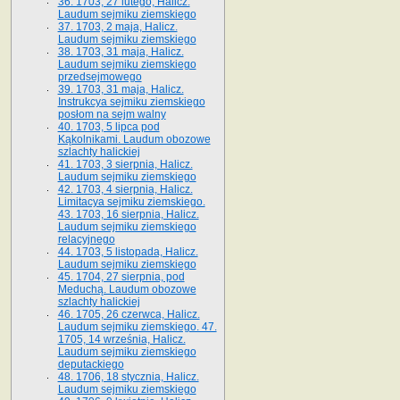
36. 1703, 27 lutego, Halicz.
Laudum sejmiku ziemskiego
37. 1703, 2 maja, Halicz.
Laudum sejmiku ziemskiego
38. 1703, 31 maja, Halicz.
Laudum sejmiku ziemskiego
przedsejmowego
39. 1703, 31 maja, Halicz.
Instrukcya sejmiku ziemskiego
posłom na sejm walny
40. 1703, 5 lipca pod
Kąkolnikami. Laudum obozowe
szlachty halickiej
41­. 1703, 3 sierpnia, Halicz.
Laudum sejmiku ziemskiego
42. 1703, 4 sierpnia, Halicz.
Limitacya sejmiku ziemskiego.
43. 1703, 16 sierpnia, Halicz.
Laudum sejmiku ziemskiego
relacyjnego
44. 1703, 5 listopada, Halicz.
Laudum sejmiku ziemskiego
45. 1704, 27 sierpnia, pod
Meduchą. Laudum obozowe
szlachty halickiej
46. 1705, 26 czerwca, Halicz.
Laudum sejmiku ziemskiego. 47.
1705, 14 września, Halicz.
Laudum sejmiku ziemskiego
deputackiego
48. 1706, 18 stycznia, Halicz.
Laudum sejmiku ziemskiego