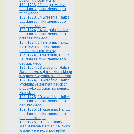
posłom na sejm walny
181. 1723, 22 lutego, Halicz.
Laudum sejmiku ziemskiego
relacyjnego
182. 1723, 14 września, Halicz.
Laudum sejmiku ziemskiego
gospodarskiego
183. 1724, 14 sierpnia, Halicz.
Laudum sejmiku ziemskiego
przedsejmowego
184. 1724, 14 sierpnia, Halicz.
Instrukcya sejmiku ziemskiego
posłom na sejm walny
185. 1724, 11 września, Halicz.
Laudum sejmiku ziemskiego
deputackiego
186. 1724, 13 września, Halicz.
Świadectwo sejmiku ziemskiego
w sprawie wywodu szlachectwa
187. 1724, 13 września, Halicz.
Protestacye ziemian halickich
przeciwko zajściom na sejmiku
ziemskim
188. 1725, 10 września, Halicz.
Laudum sejmiku ziemskiego
deputackiego
189. 1725, 11 września, Halicz.
Laudum sejmiku ziemskiego
gospodarskiego
190. 1726, 10 lipca, Halicz.
Manifestacye ziemian halickich
w sprawie elekcyi podsędka