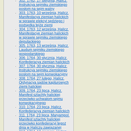
302. 1762, 17 sierpnia, Halicz.
Instrukcya sejmiku ziemskiego
posłom na sejm walny
303. 1763, 10 września, Halicz.
Manifestacya ziemian halickich
w sprawie elekcyi sędziego i
podsędka tejże ziemi
304. 1763, 12 września, Halicz.
Manifestacye ziemian halickich
w sprawie sejmiku ziemskiego
deputackiego
305. 1763, 13 września, Halicz.
Laudum sejmiku ziemskiego
gospodarskiego
306. 1764, 30 stycznia, Halicz.
Konfederacya ziemian halickich
307. 1764, 30 stycznia, Halicz.
Instrukcya sejmiku ziemskiego
posłom na sejm konwokacyjny
308. 1764, 27 lutego, Halicz.
Ordynacya sądów kapturowych
ziemi halickiej
309. 1764, 23 lipca, Halicz.
Manifest szlachty halickiej
przeciwko uchwałom sejmu
konwokacyjnego
310. 1764, 23 lipca, Halicz.
Konfederacya ziemian halickich
311. 1764, 23 lipca, Maryampol.
Manifest szlachty halickiej
przeciwko konfederacyi tegoż
dnia w Haliczu zawiązanej