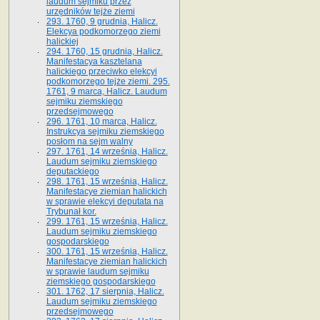
laudum sejmiku przez
urzędników tejże ziemi
293. 1760, 9 grudnia, Halicz.
Elekcya podkomorzego ziemi
halickiej
294. 1760, 15 grudnia, Halicz.
Manifestacya kasztelana
halickiego przeciwko elekcyi
podkomorzego tejże ziemi. 295.
1761, 9 marca, Halicz. Laudum
sejmiku ziemskiego
przedsejmowego
296. 1761, 10 marca, Halicz.
Instrukcya sejmiku ziemskiego
posłom na sejm walny
297. 1761, 14 września, Halicz.
Laudum sejmiku ziemskiego
deputackiego
298. 1761, 15 września, Halicz.
Manifestacye ziemian halickich
w sprawie elekcyi deputata na
Trybunał kor.
299. 1761, 15 września, Halicz.
Laudum sejmiku ziemskiego
gospodarskiego
300. 1761, 15 września, Halicz.
Manifestacye ziemian halickich
w sprawie laudum sejmiku
ziemskiego gospodarskiego
301. 1762, 17 sierpnia, Halicz.
Laudum sejmiku ziemskiego
przedsejmowego