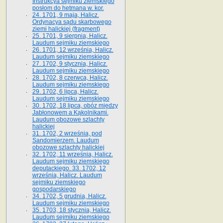
Instrukcya sejmiku ziemskiego
posłom do hetmana w. kor.
24. 1701, 9 maja, Halicz.
Ordynacya sądu skarbowego
ziemi halickiej (fragment)
25. 1701, 9 sierpnia, Halicz.
Laudum sejmiku ziemskiego
26. 1701, 12 września, Halicz.
Laudum sejmiku ziemskiego
27. 1702, 9 stycznia, Halicz.
Laudum sejmiku ziemskiego
28. 1702, 8 czerwca, Halicz.
Laudum sejmiku ziemskiego
29. 1702, 6 lipca, Halicz.
Laudum sejmiku ziemskiego
30. 1702, 18 lipca, obóz między
Jabłonowem a Kąkolnikami.
Laudum obozowe szlachty
halickiej
31. 1702, 2 września, pod
Sandomierzem. Laudum
obozowe szlachty halickiej
32. 1702, 11 września, Halicz.
Laudum sejmiku ziemskiego
deputackiego. 33. 1702, 12
września, Halicz. Laudum
sejmiku ziemskiego
gospodarskiego
34. 1702, 5 grudnia, Halicz.
Laudum sejmiku ziemskiego
35. 1703, 18 stycznia, Halicz.
Laudum sejmiku ziemskiego