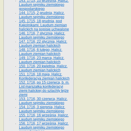
143. 1715, 10 września, Halicz.
Laudum sejmiku ziemskiego
gospodarskiego
144. 1715, 2 grudnia, Halicz.
Laudum sejmiku ziemskiego
145. 1715, 18 grudnia, pod
Kąkolnikami. Laudum ziemian
halickich na popisie uchwalone
146. 1716, 7 stycznia, Halicz.
Laudum sejmiku ziemskiego
147. 1716, 22 stycznia, Halicz.
Laudum ziemian halickich
148. 1716, 6 lutego, Halicz.
Laudum ziemian halickich
149. 1716, 23 marca, Halicz.
Laudum ziemian halickich
150. 1716, 20 kwietnia, Halicz.
Laudum ziemian halickich
151. 1716, 18 maja, Halicz.
Konfederacya ziemian halickich
152. 1716, po 15 czerwca, b. m.
List marszałka konfederacyi
ziemi halickiej do szlachty tejże
ziemi
153. 1716, 30 czerwca, Halicz.
Laudum sejmiku ziemskiego
154. 1716, 3 sierpnia, Halicz.
Laudum sejmiku ziemskiego
155. 1716, 16 września, Halicz.
Laudum sejmiku ziemskiego
156. 1716, 17 września, Halicz.
Laudum sejmiku ziemskiego