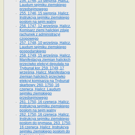
254. 1746, 15 sierpnia, Halicz.
Laudum sejmiku ziemskiego
przedsejmowego
255. 1746, 15 sierpnia, Halicz.
Instrukcya sejmiku ziemskiego
posłom na sejm walny
256. 1747, 12 września, Halicz.
Komisarz ziemi halickiej zdaje
rachunek z administracyi
czopowego
257. 1748, 10 września, Halicz.
Laudum sejmiku ziemskiego
gospodarskiego
258. 1749, 15 września, Halicz.
Manifestacya ziemian halickich
przeciwko elekcyi deputata na
Trybunał kor. 259. 1749, 17
września, Halicz. Manifestacya
ziemian halickich przeciwko
elekcyi komisarza na Trybunał
skarbowy. 260. 1750, 16
czerwca, Halicz. Laudum
sejmiku ziemskiego
przedsejmowego
261. 1750, 16 czerwca, Halicz.
Instrukcya sejmiku ziemskiego
posłom na sejm walny
262. 1750, 16 czerwca, Halicz.
Instrukcya sejmiku ziemskiego
posłom do prymasa. 263. 1750,
16 czerwca, Halicz. Instrukcya
sejmiku ziemskiego posłom do