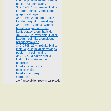
Instrukcya sejmiku ziemskiego
posłom na sejm walny
342. 1767, 15 września, Halicz.
Laudum sejmiku ziemskiego
gospodarskiego
343. 1768, 22 lutego, Halicz.
Laudum sejmiku ziemskiego
344. 1768, 17 maja, Winnica.
Manifestacya marszałka
konfederacyi ziemi halickiej
345. 1768, 26 września, Halicz.
Laudum sejmiku ziemskiego
przedsejmowego
346. 1768, 26 września, Halicz.
Instrukcya sejmiku ziemskiego
posłom na sejm walny
347. 1772, 3 października,
Halicz. Uchwała ziemian
halickich
Indeks nazw osób i
miejscowości
Indeks rzeczowy
Corrigenda
zwiń wszystkie
|
rozwiń wszystkie