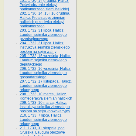
201. 1730, 14 grudnia, Halicz.
Poświadczenie elekcyi
podkomorzego ziemi halickiej
202. 1730, 14, 15 i 16 grudnia,
Halicz. Protestacye ziemian
halickich przeciwko elekcyi
podkomorzego
203. 1732, 31 lipca, Halicz.
Laudum sejmiku ziemskiego
przedsejmowego
204. 1732, 31 lipca, Halicz.
Instrukcya sejmiku ziemskiego
posłom na sejm walny
205. 1732, 15 września, Halicz.
Laudum sejmiku ziemskiego
deputackiego
206. 1732, 16 września, Halicz.
Laudum sejmiku ziemskiego
gospodarskiego
207. 1732, 17 listopada, Halicz.
Laudum sejmiku ziemskiego
relacyjnego
208. 1733, 10 marca, Halicz.
Konfederacya ziemian halickich­
209. 1733, 10 marca, Halicz.
Instrukcya sejmiku ziemskiego
posłom na sejm konwokacyjny
210. 1733, 7 lipca, Halicz.
Laudum sejmiku ziemskiego
relacyjnego
211. 1733, 31 sierpnia, pod
Gruszką. Laudum obozowe