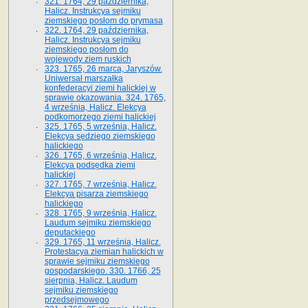
321. 1764, 29 października,
Halicz. Instrukcya sejmiku
ziemskiego posłom do prymasa
322. 1764, 29 października,
Halicz. Instrukcya sejmiku
ziemskiego posłom do
wojewody ziem ruskich
323. 1765, 26 marca, Jaryszów.
Uniwersał marszałka
konfederacyi ziemi halickiej w
sprawie okazowania. 324. 1765,
4 września, Halicz. Elekcya
podkomorzego ziemi halickiej
325. 1765, 5 września, Halicz.
Elekcya sędziego ziemskiego
halickiego
326. 1765, 6 września, Halicz.
Elekcya podsędka ziemi
halickiej
327. 1765, 7 września, Halicz.
Elekcya pisarza ziemskiego
halickiego
328. 1765, 9 września, Halicz.
Laudum sejmiku ziemskiego
deputackiego
329. 1765, 11 września, Halicz.
Protestacya ziemian halickich w
sprawie sejmiku ziemskiego
gospodarskiego. 330. 1766, 25
sierpnia, Halicz. Laudum
sejmiku ziemskiego
przedsejmowego