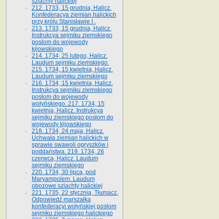
szlachty halickiej
212. 1733, 15 grudnia, Halicz.
Konfederacya ziemian halickich
przy królu Stanisławie I .
213. 1733, 15 grudnia, Halicz.
Instrukcya sejmiku ziemskiego
posłom do wojewody
kijowskiego
214. 1734, 25 lutego, Halicz.
Laudum sejmiku ziemskiego.
215. 1734, 15 kwietnia, Halicz.
Laudum sejmiku ziemskiego
216. 1734, 15 kwietnia, Halicz.
Instrukcya sejmiku ziemskiego
posłom do wojewody
wołyńskiego. 217. 1734, 15
kwietnia, Halicz. Instrukcya
sejmiku ziemskiego posłom do
wojewody kijowskiego
218. 1734, 24 maja, Halicz.
Uchwała ziemian halickich w
sprawie swawoli opryszków i
poddaństwa. 219. 1734, 26
czerwca, Halicz. Laudum
sejmiku ziemskiego
220. 1734, 30 lipca, pod
Maryampolem. Laudum
obozowe szlachty halickiej
221. 1735, 22 stycznia, Tłumacz.
Odpowiedź marszałka
konfederacyi wołyńskiej posłom
sejmiku ziemskiego halickiego