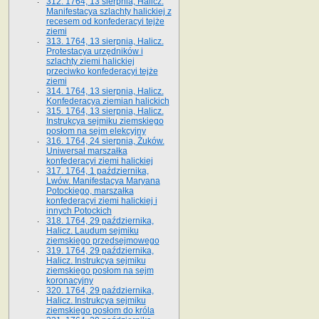
312. 1764, 13 sierpnia, Halicz.
Manifestacya szlachty halickiej z
recesem od konfederacyi tejże
ziemi
313. 1764, 13 sierpnia, Halicz.
Protestacya urzędników i
szlachty ziemi halickiej
przeciwko konfederacyi tejże
ziemi
314. 1764, 13 sierpnia, Halicz.
Konfederacya ziemian halickich
315. 1764, 13 sierpnia, Halicz.
Instrukcya sejmiku ziemskiego
posłom na sejm elekcyjny
316. 1764, 24 sierpnia, Żuków.
Uniwersał marszałka
konfederacyi ziemi halickiej
317. 1764, 1 października,
Lwów. Manifestacya Maryana
Potockiego, marszałka
konfederacyi ziemi halickiej i
innych Potockich
318. 1764, 29 października,
Halicz. Laudum sejmiku
ziemskiego przedsejmowego
319. 1764, 29 października,
Halicz. Instrukcya sejmiku
ziemskiego posłom na sejm
koronacyjny
320. 1764, 29 października,
Halicz. Instrukcya sejmiku
ziemskiego posłom do króla