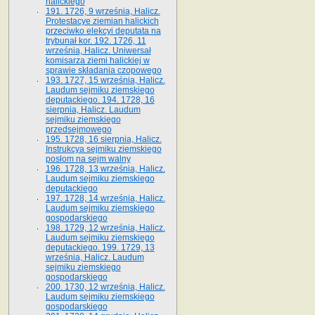
halickiego
191. 1726, 9 września, Halicz.
Protestacye ziemian halickich
przeciwko elekcyi deputata na
trybunał kor. 192. 1726, 11
września, Halicz. Uniwersał
komisarza ziemi halickiej w
sprawie składania czopowego
193. 1727, 15 września, Halicz.
Laudum sejmiku ziemskiego
deputackiego. 194. 1728, 16
sierpnia, Halicz. Laudum
sejmiku ziemskiego
przedsejmowego
195. 1728, 16 sierpnia, Halicz.
Instrukcya sejmiku ziemskiego
posłom na sejm walny
196. 1728, 13 września, Halicz.
Laudum sejmiku ziemskiego
deputackiego
197. 1728, 14 września, Halicz.
Laudum sejmiku ziemskiego
gospodarskiego
198. 1729, 12 września, Halicz.
Laudum sejmiku ziemskiego
deputackiego. 199. 1729, 13
września, Halicz. Laudum
sejmiku ziemskiego
gospodarskiego
200. 1730, 12 września, Halicz.
Laudum sejmiku ziemskiego
gospodarskiego