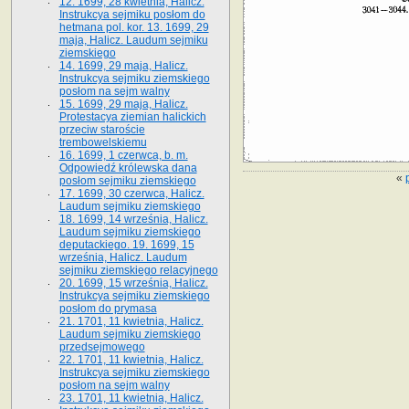
12. 1699, 28 kwietnia, Halicz.
Instrukcya sejmiku posłom do
hetmana pol. kor. 13. 1699, 29
maja, Halicz. Laudum sejmiku
ziemskiego
14. 1699, 29 maja, Halicz.
Instrukcya sejmiku ziemskiego
posłom na sejm walny
15. 1699, 29 maja, Halicz.
Protestacya ziemian halickich
przeciw staroście
trembowelskiemu
16. 1699, 1 czerwca, b. m.
Odpowiedź królewska dana
«
posłom sejmiku ziemskiego
17. 1699, 30 czerwca, Halicz.
Laudum sejmiku ziemskiego
18. 1699, 14 września, Halicz.
Laudum sejmiku ziemskiego
deputackiego. 19. 1699, 15
września, Halicz. Laudum
sejmiku ziemskiego relacyjnego
20. 1699, 15 września, Halicz.
Instrukcya sejmiku ziemskiego
posłom do prymasa
21. 1701, 11 kwietnia, Halicz.
Laudum sejmiku ziemskiego
przedsejmowego
22. 1701, 11 kwietnia, Halicz.
Instrukcya sejmiku ziemskiego
posłom na sejm walny
23. 1701, 11 kwietnia, Halicz.