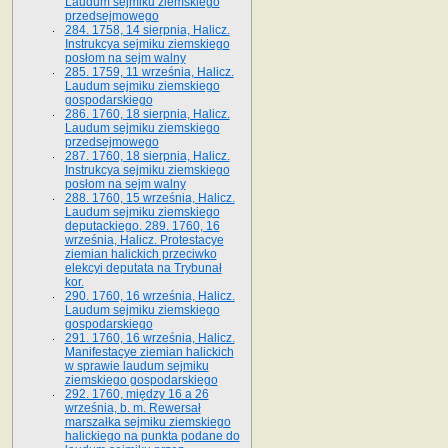
Laudum sejmiku ziemskiego
przedsejmowego
284. 1758, 14 sierpnia, Halicz.
Instrukcya sejmiku ziemskiego
posłom na sejm walny
285. 1759, 11 września, Halicz.
Laudum sejmiku ziemskiego
gospodarskiego
286. 1760, 18 sierpnia, Halicz.
Laudum sejmiku ziemskiego
przedsejmowego
287. 1760, 18 sierpnia, Halicz.
Instrukcya sejmiku ziemskiego
posłom na sejm walny
288. 1760, 15 września, Halicz.
Laudum sejmiku ziemskiego
deputackiego. 289. 1760, 16
września, Halicz. Protestacye
ziemian halickich przeciwko
elekcyi deputata na Trybunał
kor.
290. 1760, 16 września, Halicz.
Laudum sejmiku ziemskiego
gospodarskiego
291. 1760, 16 września, Halicz.
Manifestacye ziemian halickich
w sprawie laudum sejmiku
ziemskiego gospodarskiego
292. 1760, między 16 a 26
września, b. m. Rewersał
marszałka sejmiku ziemskiego
halickiego na punkta podane do