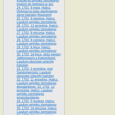
Instrukcya sejmiku ziemskiego
posłom do hetmana w. kor.
24. 1701, 9 maja, Halicz.
Ordynacya sądu skarbowego
ziemi halickiej (fragment)
25. 1701, 9 sierpnia, Halicz.
Laudum sejmiku ziemskiego
26. 1701, 12 września, Halicz.
Laudum sejmiku ziemskiego
27. 1702, 9 stycznia, Halicz.
Laudum sejmiku ziemskiego
28. 1702, 8 czerwca, Halicz.
Laudum sejmiku ziemskiego
29. 1702, 6 lipca, Halicz.
Laudum sejmiku ziemskiego
30. 1702, 18 lipca, obóz między
Jabłonowem a Kąkolnikami.
Laudum obozowe szlachty
halickiej
31. 1702, 2 września, pod
Sandomierzem. Laudum
obozowe szlachty halickiej
32. 1702, 11 września, Halicz.
Laudum sejmiku ziemskiego
deputackiego. 33. 1702, 12
września, Halicz. Laudum
sejmiku ziemskiego
gospodarskiego
34. 1702, 5 grudnia, Halicz.
Laudum sejmiku ziemskiego
35. 1703, 18 stycznia, Halicz.
Laudum sejmiku ziemskiego