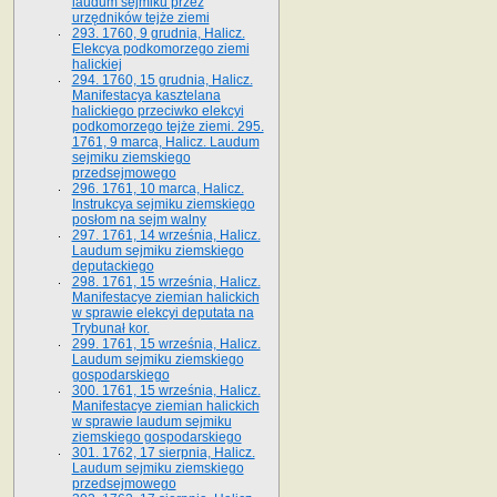
laudum sejmiku przez
urzędników tejże ziemi
293. 1760, 9 grudnia, Halicz.
Elekcya podkomorzego ziemi
halickiej
294. 1760, 15 grudnia, Halicz.
Manifestacya kasztelana
halickiego przeciwko elekcyi
podkomorzego tejże ziemi. 295.
1761, 9 marca, Halicz. Laudum
sejmiku ziemskiego
przedsejmowego
296. 1761, 10 marca, Halicz.
Instrukcya sejmiku ziemskiego
posłom na sejm walny
297. 1761, 14 września, Halicz.
Laudum sejmiku ziemskiego
deputackiego
298. 1761, 15 września, Halicz.
Manifestacye ziemian halickich
w sprawie elekcyi deputata na
Trybunał kor.
299. 1761, 15 września, Halicz.
Laudum sejmiku ziemskiego
gospodarskiego
300. 1761, 15 września, Halicz.
Manifestacye ziemian halickich
w sprawie laudum sejmiku
ziemskiego gospodarskiego
301. 1762, 17 sierpnia, Halicz.
Laudum sejmiku ziemskiego
przedsejmowego