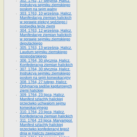
302. 1762, 17 sierpnia, Halicz.
Instrukcya sejmiku ziemskiego
posłom na sejm walny
303. 1763, 10 września, Halicz.
Manifestacya ziemian halickich
w sprawie elekcyi sędziego i
podsędka tejże ziemi
304. 1763, 12 września, Halicz.
Manifestacye ziemian halickich
w sprawie sejmiku ziemskiego
deputackiego
305. 1763, 13 września, Halicz.
Laudum sejmiku ziemskiego
gospodarskiego
306. 1764, 30 stycznia, Halicz.
Konfederacya ziemian halickich
307. 1764, 30 stycznia, Halicz.
Instrukcya sejmiku ziemskiego
posłom na sejm konwokacyjny
308. 1764, 27 lutego, Halicz.
Ordynacya sądów kapturowych
ziemi halickiej
309. 1764, 23 lipca, Halicz.
Manifest szlachty halickiej
przeciwko uchwałom sejmu
konwokacyjnego
310. 1764, 23 lipca, Halicz.
Konfederacya ziemian halickich
311. 1764, 23 lipca, Maryampol.
Manifest szlachty halickiej
przeciwko konfederacyi tegoż
dnia w Haliczu zawiązanej