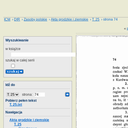
ICM
›
DIR
›
Zasoby polskie
›
Akta grodzkie i ziemskie
›
T. 25
› strona 74
«
Wyszukiwanie
w książce
szukaj w całej serii
Idź do
strona:
Pobierz pełen tekst
T. 25.txt
Nawigacja
Akta grodzkie i ziemskie
T. 25