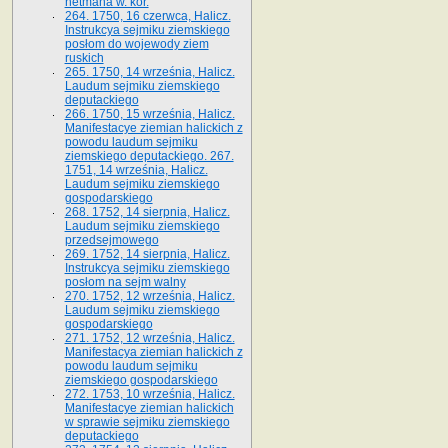
hetmana w. kor.
264. 1750, 16 czerwca, Halicz.
Instrukcya sejmiku ziemskiego
posłom do wojewody ziem
ruskich
265. 1750, 14 września, Halicz.
Laudum sejmiku ziemskiego
deputackiego
266. 1750, 15 września, Halicz.
Manifestacye ziemian halickich z
powodu laudum sejmiku
ziemskiego deputackiego. 267.
1751, 14 września, Halicz.
Laudum sejmiku ziemskiego
gospodarskiego
268. 1752, 14 sierpnia, Halicz.
Laudum sejmiku ziemskiego
przedsejmowego
269. 1752, 14 sierpnia, Halicz.
Instrukcya sejmiku ziemskiego
posłom na sejm walny
270. 1752, 12 września, Halicz.
Laudum sejmiku ziemskiego
gospodarskiego
271. 1752, 12 września, Halicz.
Manifestacya ziemian halickich z
powodu laudum sejmiku
ziemskiego gospodarskiego
272. 1753, 10 września, Halicz.
Manifestacye ziemian halickich
w sprawie sejmiku ziemskiego
deputackiego