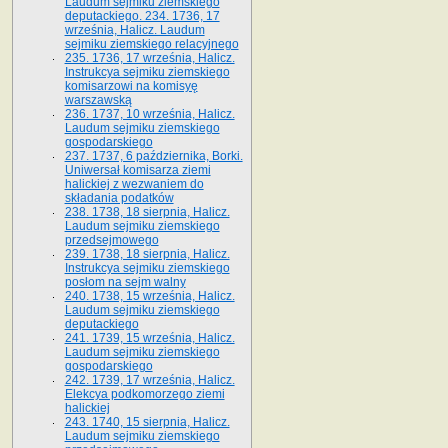
Laudum sejmiku ziemskiego
deputackiego. 234. 1736, 17
września, Halicz. Laudum
sejmiku ziemskiego relacyjnego
235. 1736, 17 września, Halicz.
Instrukcya sejmiku ziemskiego
komisarzowi na komisyę
warszawską
236. 1737, 10 września, Halicz.
Laudum sejmiku ziemskiego
gospodarskiego
237. 1737, 6 października, Borki.
Uniwersał komisarza ziemi
halickiej z wezwaniem do
składania podatków
238. 1738, 18 sierpnia, Halicz.
Laudum sejmiku ziemskiego
przedsejmowego
239. 1738, 18 sierpnia, Halicz.
Instrukcya sejmiku ziemskiego
posłom na sejm walny
240. 1738, 15 września, Halicz.
Laudum sejmiku ziemskiego
deputackiego
241. 1739, 15 września, Halicz.
Laudum sejmiku ziemskiego
gospodarskiego
242. 1739, 17 września, Halicz.
Elekcya podkomorzego ziemi
halickiej
243. 1740, 15 sierpnia, Halicz.
Laudum sejmiku ziemskiego