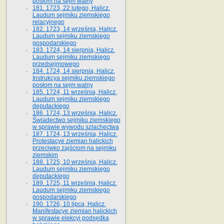
posłom na sejm walny
181. 1723, 22 lutego, Halicz.
Laudum sejmiku ziemskiego
relacyjnego
182. 1723, 14 września, Halicz.
Laudum sejmiku ziemskiego
gospodarskiego
183. 1724, 14 sierpnia, Halicz.
Laudum sejmiku ziemskiego
przedsejmowego
184. 1724, 14 sierpnia, Halicz.
Instrukcya sejmiku ziemskiego
posłom na sejm walny
185. 1724, 11 września, Halicz.
Laudum sejmiku ziemskiego
deputackiego
186. 1724, 13 września, Halicz.
Świadectwo sejmiku ziemskiego
w sprawie wywodu szlachectwa
187. 1724, 13 września, Halicz.
Protestacye ziemian halickich
przeciwko zajściom na sejmiku
ziemskim
188. 1725, 10 września, Halicz.
Laudum sejmiku ziemskiego
deputackiego
189. 1725, 11 września, Halicz.
Laudum sejmiku ziemskiego
gospodarskiego
190. 1726, 10 lipca, Halicz.
Manifestacye ziemian halickich
w sprawie elekcyi podsędka