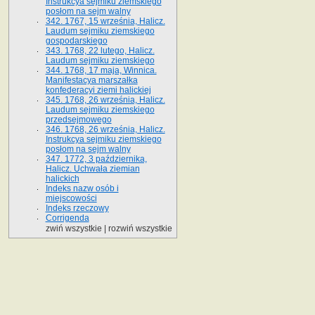
Instrukcya sejmiku ziemskiego
posłom na sejm walny
342. 1767, 15 września, Halicz.
Laudum sejmiku ziemskiego
gospodarskiego
343. 1768, 22 lutego, Halicz.
Laudum sejmiku ziemskiego
344. 1768, 17 maja, Winnica.
Manifestacya marszałka
konfederacyi ziemi halickiej
345. 1768, 26 września, Halicz.
Laudum sejmiku ziemskiego
przedsejmowego
346. 1768, 26 września, Halicz.
Instrukcya sejmiku ziemskiego
posłom na sejm walny
347. 1772, 3 października,
Halicz. Uchwała ziemian
halickich
Indeks nazw osób i
miejscowości
Indeks rzeczowy
Corrigenda
zwiń wszystkie
|
rozwiń wszystkie