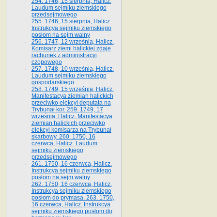
254. 1746, 15 sierpnia, Halicz.
Laudum sejmiku ziemskiego
przedsejmowego
255. 1746, 15 sierpnia, Halicz.
Instrukcya sejmiku ziemskiego
posłom na sejm walny
256. 1747, 12 września, Halicz.
Komisarz ziemi halickiej zdaje
rachunek z administracyi
czopowego
257. 1748, 10 września, Halicz.
Laudum sejmiku ziemskiego
gospodarskiego
258. 1749, 15 września, Halicz.
Manifestacya ziemian halickich
przeciwko elekcyi deputata na
Trybunał kor. 259. 1749, 17
września, Halicz. Manifestacya
ziemian halickich przeciwko
elekcyi komisarza na Trybunał
skarbowy. 260. 1750, 16
czerwca, Halicz. Laudum
sejmiku ziemskiego
przedsejmowego
261. 1750, 16 czerwca, Halicz.
Instrukcya sejmiku ziemskiego
posłom na sejm walny
262. 1750, 16 czerwca, Halicz.
Instrukcya sejmiku ziemskiego
posłom do prymasa. 263. 1750,
16 czerwca, Halicz. Instrukcya
sejmiku ziemskiego posłom do