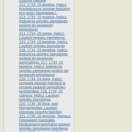
szlachty halickiej
212. 1733, 15 grudnia, Halicz.
Konfederacya ziemian halickich
przy królu Stanisławie I .
213. 1733, 15 grudnia, Halicz.
Instrukcya sejmiku ziemskiego
posłom do wojewody
kijowskiego
214. 1734, 25 lutego, Halicz.
Laudum sejmiku ziemskiego.
215. 1734, 15 kwietnia, Halicz.
Laudum sejmiku ziemskiego
216. 1734, 15 kwietnia, Halicz.
Instrukcya sejmiku ziemskiego
posłom do wojewody
wołyńskiego. 217. 1734, 15
kwietnia, Halicz. Instrukcya
sejmiku ziemskiego posłom do
wojewody kijowskiego
218. 1734, 24 maja, Halicz.
Uchwała ziemian halickich w
sprawie swawoli opryszków i
poddaństwa. 219. 1734, 26
czerwca, Halicz. Laudum
sejmiku ziemskiego
220. 1734, 30 lipca, pod
Maryampolem. Laudum
obozowe szlachty halickiej
221. 1735, 22 stycznia, Tłumacz.
Odpowiedź marszałka
konfederacyi wołyńskiej posłom
sejmiku ziemskiego halickiego