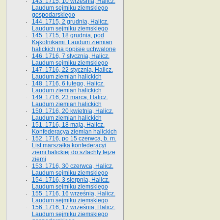
143. 1715, 10 września, Halicz.
Laudum sejmiku ziemskiego
gospodarskiego
144. 1715, 2 grudnia, Halicz.
Laudum sejmiku ziemskiego
145. 1715, 18 grudnia, pod
Kąkolnikami. Laudum ziemian
halickich na popisie uchwalone
146. 1716, 7 stycznia, Halicz.
Laudum sejmiku ziemskiego
147. 1716, 22 stycznia, Halicz.
Laudum ziemian halickich
148. 1716, 6 lutego, Halicz.
Laudum ziemian halickich
149. 1716, 23 marca, Halicz.
Laudum ziemian halickich
150. 1716, 20 kwietnia, Halicz.
Laudum ziemian halickich
151. 1716, 18 maja, Halicz.
Konfederacya ziemian halickich
152. 1716, po 15 czerwca, b. m.
List marszałka konfederacyi
ziemi halickiej do szlachty tejże
ziemi
153. 1716, 30 czerwca, Halicz.
Laudum sejmiku ziemskiego
154. 1716, 3 sierpnia, Halicz.
Laudum sejmiku ziemskiego
155. 1716, 16 września, Halicz.
Laudum sejmiku ziemskiego
156. 1716, 17 września, Halicz.
Laudum sejmiku ziemskiego