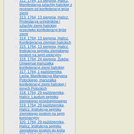
312. 1764, 13 sierpnia, Halicz.
Manifestacya szlachty halickiej z
recesem od konfederacyi tejże
ziemi
313. 1764, 13 sierpnia, Halicz.
Protestacya urzędników i
szlachty ziemi halickiej
przeciwko konfederacyi tejże
ziemi
314. 1764, 13 sierpnia, Halicz.
Konfederacya ziemian halickich
315. 1764, 13 sierpnia, Halicz.
Instrukcya sejmiku ziemskiego
posłom na sejm elekcyjny
316. 1764, 24 sierpnia, Żuków.
Uniwersał marszałka
konfederacyi ziemi halickiej
317. 1764, 1 października,
Lwów. Manifestacya Maryana
Potockiego, marszałka
konfederacyi ziemi halickiej i
innych Potockich
318. 1764, 29 października,
Halicz. Laudum sejmiku
ziemskiego przedsejmowego
319. 1764, 29 października,
Halicz. Instrukcya sejmiku
ziemskiego posłom na sejm
koronacyjny
320. 1764, 29 października,
Halicz. Instrukcya sejmiku
ziemskiego posłom do króla