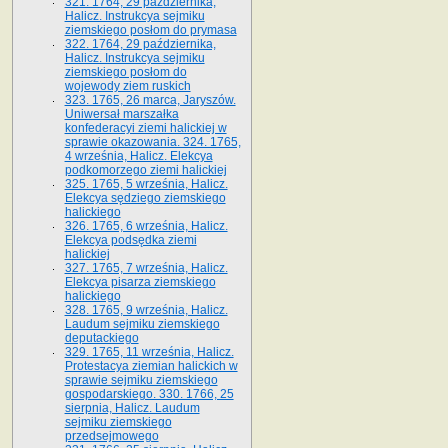
321. 1764, 29 października,
Halicz. Instrukcya sejmiku
ziemskiego posłom do prymasa
322. 1764, 29 października,
Halicz. Instrukcya sejmiku
ziemskiego posłom do
wojewody ziem ruskich
323. 1765, 26 marca, Jaryszów.
Uniwersał marszałka
konfederacyi ziemi halickiej w
sprawie okazowania. 324. 1765,
4 września, Halicz. Elekcya
podkomorzego ziemi halickiej
325. 1765, 5 września, Halicz.
Elekcya sędziego ziemskiego
halickiego
326. 1765, 6 września, Halicz.
Elekcya podsędka ziemi
halickiej
327. 1765, 7 września, Halicz.
Elekcya pisarza ziemskiego
halickiego
328. 1765, 9 września, Halicz.
Laudum sejmiku ziemskiego
deputackiego
329. 1765, 11 września, Halicz.
Protestacya ziemian halickich w
sprawie sejmiku ziemskiego
gospodarskiego. 330. 1766, 25
sierpnia, Halicz. Laudum
sejmiku ziemskiego
przedsejmowego