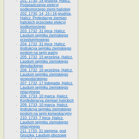
201. 1730, 14 grudnia, Halicz.
Poświadczenie elekcyi
podkomorzego ziemi halickiej
202. 1730, 14, 15 i 16 grudnia,
Halicz. Protestacye ziemian
halickich przeciwko elekcyi
podkomorzego
203. 1732, 31 lipca, Halicz.
Laudum sejmiku ziemskiego
przedsejmowego
204. 1732, 31 lipca, Halicz.
Instrukcya sejmiku ziemskiego
posłom na sejm walny
205. 1732, 15 września, Halicz.
Laudum sejmiku ziemskiego
deputackiego
206. 1732, 16 września, Halicz.
Laudum sejmiku ziemskiego
gospodarskiego
207. 1732, 17 listopada, Halicz.
Laudum sejmiku ziemskiego
relacyjnego
208. 1733, 10 marca, Halicz.
Konfederacya ziemian halickich­
209. 1733, 10 marca, Halicz.
Instrukcya sejmiku ziemskiego
posłom na sejm konwokacyjny
210. 1733, 7 lipca, Halicz.
Laudum sejmiku ziemskiego
relacyjnego
211. 1733, 31 sierpnia, pod
Gruszką. Laudum obozowe