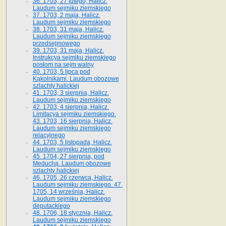
36. 1703, 27 lutego, Halicz.
Laudum sejmiku ziemskiego
37. 1703, 2 maja, Halicz.
Laudum sejmiku ziemskiego
38. 1703, 31 maja, Halicz.
Laudum sejmiku ziemskiego
przedsejmowego
39. 1703, 31 maja, Halicz.
Instrukcya sejmiku ziemskiego
posłom na sejm walny
40. 1703, 5 lipca pod
Kąkolnikami. Laudum obozowe
szlachty halickiej
41­. 1703, 3 sierpnia, Halicz.
Laudum sejmiku ziemskiego
42. 1703, 4 sierpnia, Halicz.
Limitacya sejmiku ziemskiego.
43. 1703, 16 sierpnia, Halicz.
Laudum sejmiku ziemskiego
relacyjnego
44. 1703, 5 listopada, Halicz.
Laudum sejmiku ziemskiego
45. 1704, 27 sierpnia, pod
Meduchą. Laudum obozowe
szlachty halickiej
46. 1705, 26 czerwca, Halicz.
Laudum sejmiku ziemskiego. 47.
1705, 14 września, Halicz.
Laudum sejmiku ziemskiego
deputackiego
48. 1706, 18 stycznia, Halicz.
Laudum sejmiku ziemskiego