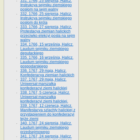
331. 1766, 25 sierpnia, Halicz.
Instrukcya sejmiku ziemskiego
posłom na sejm walny
332. 1766, 25 sierpnia, Halicz.
Instrukcya sejmiku ziemskiego
posłom do króla
333. 1766, 27 sierpnia, Halicz.
Protestacya ziemian halickich
przeciwko elekcyi posła na sejm
walny
334. 1766, 15 września, Halicz.
Laudum sejmiku ziemskiego
deputackiego
335. 1766, 16 września, Halicz.
Laudum sejmiku ziemskiego
gospodarskiego
336. 1767, 29 maja, Halicz.
Konfederacya ziemian halickich
337. 1767, 29 maja, Halicz.
Uniwersał marszałka
konfederacyi ziemi halickiej
338. 1767, 5 czerwca, Halicz.
Uniwersał marszałka
konfederacyi ziemi halickiej.
339. 1767, 12 czerwca, Halicz.
Manifestacya szlachty halickiej z
przystąpieniem do konfederacyi
tejże ziemi
340. 1767, 24 sierpnia, Halicz.
Laudum sejmiku ziemskiego
przedsejmowego
341. 1767, 24 sierpnia, Halicz.