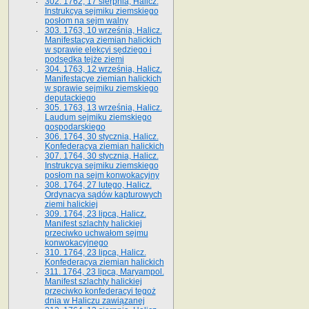
302. 1762, 17 sierpnia, Halicz.
Instrukcya sejmiku ziemskiego
posłom na sejm walny
303. 1763, 10 września, Halicz.
Manifestacya ziemian halickich
w sprawie elekcyi sędziego i
podsędka tejże ziemi
304. 1763, 12 września, Halicz.
Manifestacye ziemian halickich
w sprawie sejmiku ziemskiego
deputackiego
305. 1763, 13 września, Halicz.
Laudum sejmiku ziemskiego
gospodarskiego
306. 1764, 30 stycznia, Halicz.
Konfederacya ziemian halickich
307. 1764, 30 stycznia, Halicz.
Instrukcya sejmiku ziemskiego
posłom na sejm konwokacyjny
308. 1764, 27 lutego, Halicz.
Ordynacya sądów kapturowych
ziemi halickiej
309. 1764, 23 lipca, Halicz.
Manifest szlachty halickiej
przeciwko uchwałom sejmu
konwokacyjnego
310. 1764, 23 lipca, Halicz.
Konfederacya ziemian halickich
311. 1764, 23 lipca, Maryampol.
Manifest szlachty halickiej
przeciwko konfederacyi tegoż
dnia w Haliczu zawiązanej