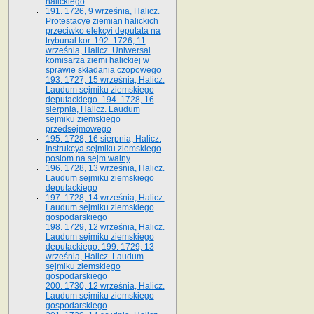
halickiego
191. 1726, 9 września, Halicz.
Protestacye ziemian halickich
przeciwko elekcyi deputata na
trybunał kor. 192. 1726, 11
września, Halicz. Uniwersał
komisarza ziemi halickiej w
sprawie składania czopowego
193. 1727, 15 września, Halicz.
Laudum sejmiku ziemskiego
deputackiego. 194. 1728, 16
sierpnia, Halicz. Laudum
sejmiku ziemskiego
przedsejmowego
195. 1728, 16 sierpnia, Halicz.
Instrukcya sejmiku ziemskiego
posłom na sejm walny
196. 1728, 13 września, Halicz.
Laudum sejmiku ziemskiego
deputackiego
197. 1728, 14 września, Halicz.
Laudum sejmiku ziemskiego
gospodarskiego
198. 1729, 12 września, Halicz.
Laudum sejmiku ziemskiego
deputackiego. 199. 1729, 13
września, Halicz. Laudum
sejmiku ziemskiego
gospodarskiego
200. 1730, 12 września, Halicz.
Laudum sejmiku ziemskiego
gospodarskiego