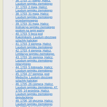
36. 1703, 27 lutego, Halicz.
Laudum sejmiku ziemskiego
37. 1703, 2 maja, Halicz.
Laudum sejmiku ziemskiego
38. 1703, 31 maja, Halicz.
Laudum sejmiku ziemskiego
przedsejmowego
39. 1703, 31 maja, Halicz.
Instrukcya sejmiku ziemskiego
posłom na sejm walny
40. 1703, 5 lipca pod
Kąkolnikami. Laudum obozowe
szlachty halickiej
41­. 1703, 3 sierpnia, Halicz.
Laudum sejmiku ziemskiego
42. 1703, 4 sierpnia, Halicz.
Limitacya sejmiku ziemskiego.
43. 1703, 16 sierpnia, Halicz.
Laudum sejmiku ziemskiego
relacyjnego
44. 1703, 5 listopada, Halicz.
Laudum sejmiku ziemskiego
45. 1704, 27 sierpnia, pod
Meduchą. Laudum obozowe
szlachty halickiej
46. 1705, 26 czerwca, Halicz.
Laudum sejmiku ziemskiego. 47.
1705, 14 września, Halicz.
Laudum sejmiku ziemskiego
deputackiego
48. 1706, 18 stycznia, Halicz.
Laudum sejmiku ziemskiego