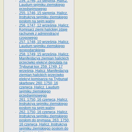
254. 1746, 15 sierpnia, Halicz.
Laudum sejmiku ziemskiego
przedsejmowego
255. 1746, 15 sierpnia, Halicz.
Instrukcya sejmiku ziemskiego
posłom na sejm walny
256. 1747, 12 września, Halicz.
Komisarz ziemi halickiej zdaje
rachunek z administracyi
czopowego
257. 1748, 10 września, Halicz.
Laudum sejmiku ziemskiego
gospodarskiego
258. 1749, 15 września, Halicz.
Manifestacya ziemian halickich
przeciwko elekcyi deputata na
Trybunał kor. 259. 1749, 17
września, Halicz. Manifestacya
ziemian halickich przeciwko
elekcyi komisarza na Trybunał
skarbowy. 260. 1750, 16
czerwca, Halicz. Laudum
sejmiku ziemskiego
przedsejmowego
261. 1750, 16 czerwca, Halicz.
Instrukcya sejmiku ziemskiego
posłom na sejm walny
262. 1750, 16 czerwca, Halicz.
Instrukcya sejmiku ziemskiego
posłom do prymasa. 263. 1750,
16 czerwca, Halicz. Instrukcya
sejmiku ziemskiego posłom do