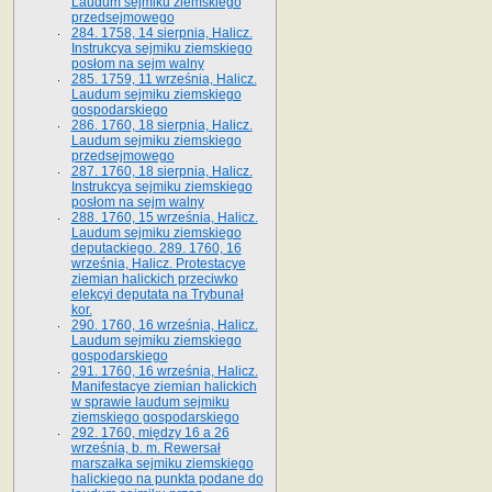
Laudum sejmiku ziemskiego
przedsejmowego
284. 1758, 14 sierpnia, Halicz.
Instrukcya sejmiku ziemskiego
posłom na sejm walny
285. 1759, 11 września, Halicz.
Laudum sejmiku ziemskiego
gospodarskiego
286. 1760, 18 sierpnia, Halicz.
Laudum sejmiku ziemskiego
przedsejmowego
287. 1760, 18 sierpnia, Halicz.
Instrukcya sejmiku ziemskiego
posłom na sejm walny
288. 1760, 15 września, Halicz.
Laudum sejmiku ziemskiego
deputackiego. 289. 1760, 16
września, Halicz. Protestacye
ziemian halickich przeciwko
elekcyi deputata na Trybunał
kor.
290. 1760, 16 września, Halicz.
Laudum sejmiku ziemskiego
gospodarskiego
291. 1760, 16 września, Halicz.
Manifestacye ziemian halickich
w sprawie laudum sejmiku
ziemskiego gospodarskiego
292. 1760, między 16 a 26
września, b. m. Rewersał
marszałka sejmiku ziemskiego
halickiego na punkta podane do