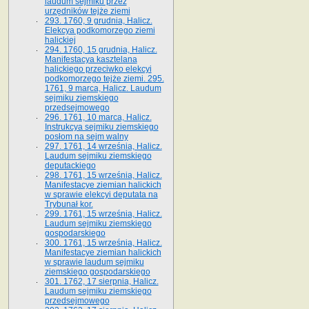
laudum sejmiku przez
urzędników tejże ziemi
293. 1760, 9 grudnia, Halicz.
Elekcya podkomorzego ziemi
halickiej
294. 1760, 15 grudnia, Halicz.
Manifestacya kasztelana
halickiego przeciwko elekcyi
podkomorzego tejże ziemi. 295.
1761, 9 marca, Halicz. Laudum
sejmiku ziemskiego
przedsejmowego
296. 1761, 10 marca, Halicz.
Instrukcya sejmiku ziemskiego
posłom na sejm walny
297. 1761, 14 września, Halicz.
Laudum sejmiku ziemskiego
deputackiego
298. 1761, 15 września, Halicz.
Manifestacye ziemian halickich
w sprawie elekcyi deputata na
Trybunał kor.
299. 1761, 15 września, Halicz.
Laudum sejmiku ziemskiego
gospodarskiego
300. 1761, 15 września, Halicz.
Manifestacye ziemian halickich
w sprawie laudum sejmiku
ziemskiego gospodarskiego
301. 1762, 17 sierpnia, Halicz.
Laudum sejmiku ziemskiego
przedsejmowego