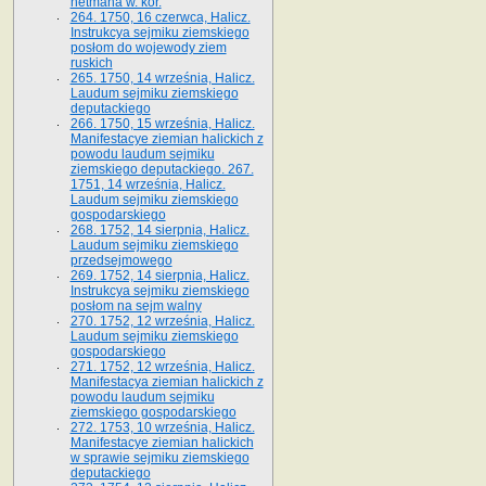
hetmana w. kor.
264. 1750, 16 czerwca, Halicz.
Instrukcya sejmiku ziemskiego
posłom do wojewody ziem
ruskich
265. 1750, 14 września, Halicz.
Laudum sejmiku ziemskiego
deputackiego
266. 1750, 15 września, Halicz.
Manifestacye ziemian halickich z
powodu laudum sejmiku
ziemskiego deputackiego. 267.
1751, 14 września, Halicz.
Laudum sejmiku ziemskiego
gospodarskiego
268. 1752, 14 sierpnia, Halicz.
Laudum sejmiku ziemskiego
przedsejmowego
269. 1752, 14 sierpnia, Halicz.
Instrukcya sejmiku ziemskiego
posłom na sejm walny
270. 1752, 12 września, Halicz.
Laudum sejmiku ziemskiego
gospodarskiego
271. 1752, 12 września, Halicz.
Manifestacya ziemian halickich z
powodu laudum sejmiku
ziemskiego gospodarskiego
272. 1753, 10 września, Halicz.
Manifestacye ziemian halickich
w sprawie sejmiku ziemskiego
deputackiego