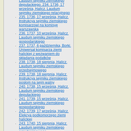
Laudum sejmiku ziemskiego
deputackiego. 234. 1736, 17
września, Halicz. Laudum
sejmiku ziemskiego relacyjnego
235. 1736, 17 września, Halicz.
Instrukcya sejmiku ziemskiego
komisarzowi na komisyę
warszawską
236. 1737, 10 września, Halicz.
Laudum sejmiku ziemskiego
gospodarskiego
237. 1737, 6 października, Borki.
Uniwersał komisarza ziemi
halickiej z wezwaniem do
składania podatków
238. 1738, 18 sierpnia, Halicz.
Laudum sejmiku ziemskiego
przedsejmowego
239. 1738, 18 sierpnia, Halicz.
Instrukcya sejmiku ziemskiego
posłom na sejm walny
240. 1738, 15 września, Halicz.
Laudum sejmiku ziemskiego
deputackiego
241. 1739, 15 września, Halicz.
Laudum sejmiku ziemskiego
gospodarskiego
242. 1739, 17 września, Halicz.
Elekcya podkomorzego ziemi
halickiej
243. 1740, 15 sierpnia, Halicz.
Laudum sejmiku ziemskiego