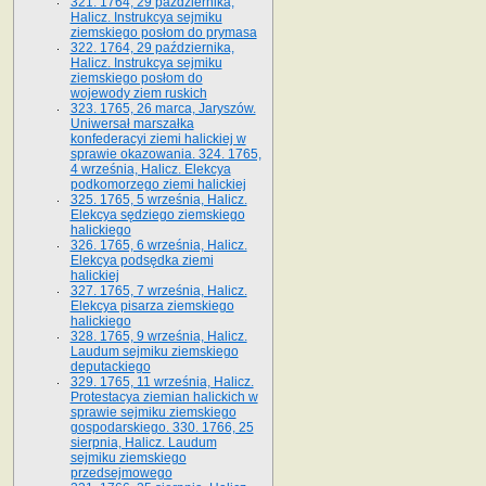
321. 1764, 29 października,
Halicz. Instrukcya sejmiku
ziemskiego posłom do prymasa
322. 1764, 29 października,
Halicz. Instrukcya sejmiku
ziemskiego posłom do
wojewody ziem ruskich
323. 1765, 26 marca, Jaryszów.
Uniwersał marszałka
konfederacyi ziemi halickiej w
sprawie okazowania. 324. 1765,
4 września, Halicz. Elekcya
podkomorzego ziemi halickiej
325. 1765, 5 września, Halicz.
Elekcya sędziego ziemskiego
halickiego
326. 1765, 6 września, Halicz.
Elekcya podsędka ziemi
halickiej
327. 1765, 7 września, Halicz.
Elekcya pisarza ziemskiego
halickiego
328. 1765, 9 września, Halicz.
Laudum sejmiku ziemskiego
deputackiego
329. 1765, 11 września, Halicz.
Protestacya ziemian halickich w
sprawie sejmiku ziemskiego
gospodarskiego. 330. 1766, 25
sierpnia, Halicz. Laudum
sejmiku ziemskiego
przedsejmowego