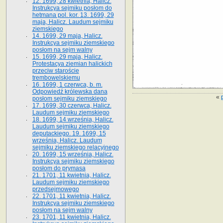
12. 1699, 28 kwietnia, Halicz.
Instrukcya sejmiku posłom do
hetmana pol. kor. 13. 1699, 29
maja, Halicz. Laudum sejmiku
ziemskiego
14. 1699, 29 maja, Halicz.
Instrukcya sejmiku ziemskiego
posłom na sejm walny
15. 1699, 29 maja, Halicz.
Protestacya ziemian halickich
przeciw staroście
trembowelskiemu
16. 1699, 1 czerwca, b. m.
Odpowiedź królewska dana
«
posłom sejmiku ziemskiego
17. 1699, 30 czerwca, Halicz.
Laudum sejmiku ziemskiego
18. 1699, 14 września, Halicz.
Laudum sejmiku ziemskiego
deputackiego. 19. 1699, 15
września, Halicz. Laudum
sejmiku ziemskiego relacyjnego
20. 1699, 15 września, Halicz.
Instrukcya sejmiku ziemskiego
posłom do prymasa
21. 1701, 11 kwietnia, Halicz.
Laudum sejmiku ziemskiego
przedsejmowego
22. 1701, 11 kwietnia, Halicz.
Instrukcya sejmiku ziemskiego
posłom na sejm walny
23. 1701, 11 kwietnia, Halicz.