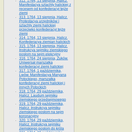
312. 1764, 13 sierpnia, Halicz.
Manifestacya szlachty halickiej z
recesem od konfederacyi tejże
ziemi
313. 1764, 13 sierpnia, Halicz.
Protestacya urzędników i
szlachty ziemi halickiej
przeciwko konfederacyi tejże
ziemi
314. 1764, 13 sierpnia, Halicz.
Konfederacya ziemian halickich
315. 1764, 13 sierpnia, Halicz.
Instrukcya sejmiku ziemskiego
posłom na sejm elekcyjny
316. 1764, 24 sierpnia, Żuków.
Uniwersał marszałka
konfederacyi ziemi halickiej
317. 1764, 1 października,
Lwów. Manifestacya Maryana
Potockiego, marszałka
konfederacyi ziemi halickiej i
innych Potockich
318. 1764, 29 października,
Halicz. Laudum sejmiku
ziemskiego przedsejmowego
319. 1764, 29 października,
Halicz. Instrukcya sejmiku
ziemskiego posłom na sejm
koronacyjny
320. 1764, 29 października,
Halicz. Instrukcya sejmiku
ziemskiego posłom do króla