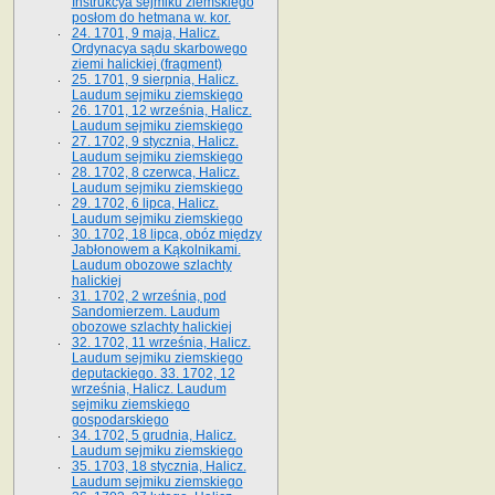
Instrukcya sejmiku ziemskiego
posłom do hetmana w. kor.
24. 1701, 9 maja, Halicz.
Ordynacya sądu skarbowego
ziemi halickiej (fragment)
25. 1701, 9 sierpnia, Halicz.
Laudum sejmiku ziemskiego
26. 1701, 12 września, Halicz.
Laudum sejmiku ziemskiego
27. 1702, 9 stycznia, Halicz.
Laudum sejmiku ziemskiego
28. 1702, 8 czerwca, Halicz.
Laudum sejmiku ziemskiego
29. 1702, 6 lipca, Halicz.
Laudum sejmiku ziemskiego
30. 1702, 18 lipca, obóz między
Jabłonowem a Kąkolnikami.
Laudum obozowe szlachty
halickiej
31. 1702, 2 września, pod
Sandomierzem. Laudum
obozowe szlachty halickiej
32. 1702, 11 września, Halicz.
Laudum sejmiku ziemskiego
deputackiego. 33. 1702, 12
września, Halicz. Laudum
sejmiku ziemskiego
gospodarskiego
34. 1702, 5 grudnia, Halicz.
Laudum sejmiku ziemskiego
35. 1703, 18 stycznia, Halicz.
Laudum sejmiku ziemskiego