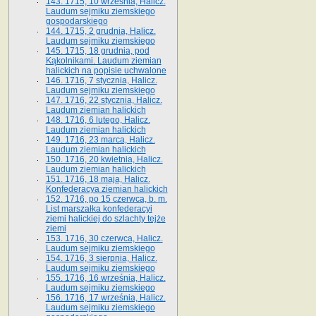
143. 1715, 10 września, Halicz.
Laudum sejmiku ziemskiego
gospodarskiego
144. 1715, 2 grudnia, Halicz.
Laudum sejmiku ziemskiego
145. 1715, 18 grudnia, pod
Kąkolnikami. Laudum ziemian
halickich na popisie uchwalone
146. 1716, 7 stycznia, Halicz.
Laudum sejmiku ziemskiego
147. 1716, 22 stycznia, Halicz.
Laudum ziemian halickich
148. 1716, 6 lutego, Halicz.
Laudum ziemian halickich
149. 1716, 23 marca, Halicz.
Laudum ziemian halickich
150. 1716, 20 kwietnia, Halicz.
Laudum ziemian halickich
151. 1716, 18 maja, Halicz.
Konfederacya ziemian halickich
152. 1716, po 15 czerwca, b. m.
List marszałka konfederacyi
ziemi halickiej do szlachty tejże
ziemi
153. 1716, 30 czerwca, Halicz.
Laudum sejmiku ziemskiego
154. 1716, 3 sierpnia, Halicz.
Laudum sejmiku ziemskiego
155. 1716, 16 września, Halicz.
Laudum sejmiku ziemskiego
156. 1716, 17 września, Halicz.
Laudum sejmiku ziemskiego