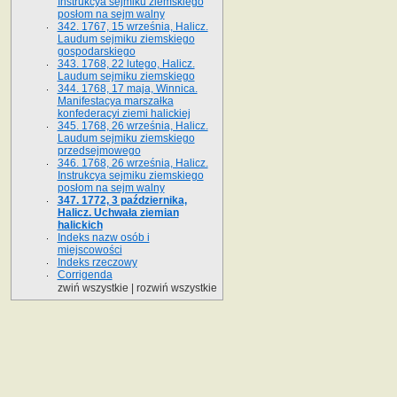
Instrukcya sejmiku ziemskiego
posłom na sejm walny
342. 1767, 15 września, Halicz.
Laudum sejmiku ziemskiego
gospodarskiego
343. 1768, 22 lutego, Halicz.
Laudum sejmiku ziemskiego
344. 1768, 17 maja, Winnica.
Manifestacya marszałka
konfederacyi ziemi halickiej
345. 1768, 26 września, Halicz.
Laudum sejmiku ziemskiego
przedsejmowego
346. 1768, 26 września, Halicz.
Instrukcya sejmiku ziemskiego
posłom na sejm walny
347. 1772, 3 października,
Halicz. Uchwała ziemian
halickich
Indeks nazw osób i
miejscowości
Indeks rzeczowy
Corrigenda
zwiń wszystkie
|
rozwiń wszystkie