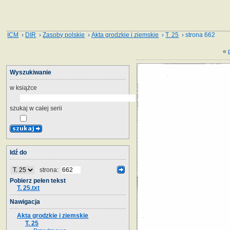
ICM
›
DIR
›
Zasoby polskie
›
Akta grodzkie i ziemskie
›
T. 25
› strona 662
«
Wyszukiwanie
w książce
szukaj w całej serii
Idź do
strona:
Pobierz pełen tekst
T. 25.txt
Nawigacja
Akta grodzkie i ziemskie
T. 25