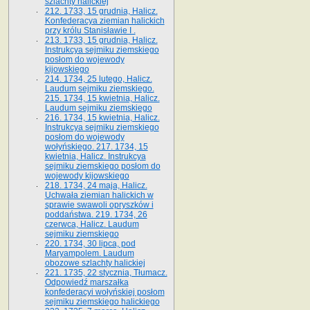
szlachty halickiej
212. 1733, 15 grudnia, Halicz.
Konfederacya ziemian halickich
przy królu Stanisławie I .
213. 1733, 15 grudnia, Halicz.
Instrukcya sejmiku ziemskiego
posłom do wojewody
kijowskiego
214. 1734, 25 lutego, Halicz.
Laudum sejmiku ziemskiego.
215. 1734, 15 kwietnia, Halicz.
Laudum sejmiku ziemskiego
216. 1734, 15 kwietnia, Halicz.
Instrukcya sejmiku ziemskiego
posłom do wojewody
wołyńskiego. 217. 1734, 15
kwietnia, Halicz. Instrukcya
sejmiku ziemskiego posłom do
wojewody kijowskiego
218. 1734, 24 maja, Halicz.
Uchwała ziemian halickich w
sprawie swawoli opryszków i
poddaństwa. 219. 1734, 26
czerwca, Halicz. Laudum
sejmiku ziemskiego
220. 1734, 30 lipca, pod
Maryampolem. Laudum
obozowe szlachty halickiej
221. 1735, 22 stycznia, Tłumacz.
Odpowiedź marszałka
konfederacyi wołyńskiej posłom
sejmiku ziemskiego halickiego