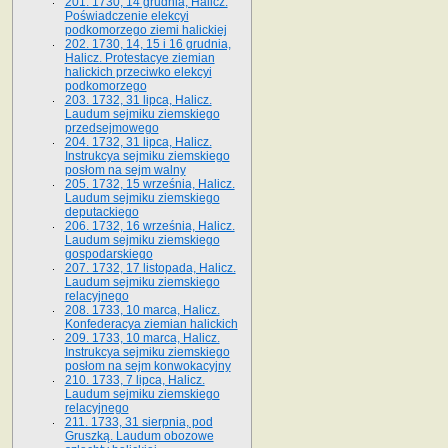
201. 1730, 14 grudnia, Halicz.
Poświadczenie elekcyi
podkomorzego ziemi halickiej
202. 1730, 14, 15 i 16 grudnia,
Halicz. Protestacye ziemian
halickich przeciwko elekcyi
podkomorzego
203. 1732, 31 lipca, Halicz.
Laudum sejmiku ziemskiego
przedsejmowego
204. 1732, 31 lipca, Halicz.
Instrukcya sejmiku ziemskiego
posłom na sejm walny
205. 1732, 15 września, Halicz.
Laudum sejmiku ziemskiego
deputackiego
206. 1732, 16 września, Halicz.
Laudum sejmiku ziemskiego
gospodarskiego
207. 1732, 17 listopada, Halicz.
Laudum sejmiku ziemskiego
relacyjnego
208. 1733, 10 marca, Halicz.
Konfederacya ziemian halickich­
209. 1733, 10 marca, Halicz.
Instrukcya sejmiku ziemskiego
posłom na sejm konwokacyjny
210. 1733, 7 lipca, Halicz.
Laudum sejmiku ziemskiego
relacyjnego
211. 1733, 31 sierpnia, pod
Gruszką. Laudum obozowe