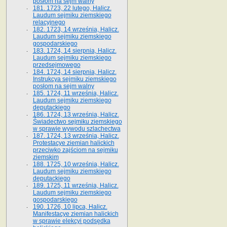
posłom na sejm walny
181. 1723, 22 lutego, Halicz.
Laudum sejmiku ziemskiego
relacyjnego
182. 1723, 14 września, Halicz.
Laudum sejmiku ziemskiego
gospodarskiego
183. 1724, 14 sierpnia, Halicz.
Laudum sejmiku ziemskiego
przedsejmowego
184. 1724, 14 sierpnia, Halicz.
Instrukcya sejmiku ziemskiego
posłom na sejm walny
185. 1724, 11 września, Halicz.
Laudum sejmiku ziemskiego
deputackiego
186. 1724, 13 września, Halicz.
Świadectwo sejmiku ziemskiego
w sprawie wywodu szlachectwa
187. 1724, 13 września, Halicz.
Protestacye ziemian halickich
przeciwko zajściom na sejmiku
ziemskim
188. 1725, 10 września, Halicz.
Laudum sejmiku ziemskiego
deputackiego
189. 1725, 11 września, Halicz.
Laudum sejmiku ziemskiego
gospodarskiego
190. 1726, 10 lipca, Halicz.
Manifestacye ziemian halickich
w sprawie elekcyi podsędka