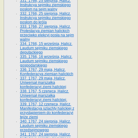
331. 1766, 25 sierpnia, Halicz.
Instrukcya sejmiku ziemskiego
posłom na sejm walny
332. 1766, 25 sierpnia, Halicz.
Instrukcya sejmiku ziemskiego
posłom do króla
333. 1766, 27 sierpnia, Halicz.
Protestacya ziemian halickich
przeciwko elekcyi posła na sejm
walny
334. 1766, 15 września, Halicz.
Laudum sejmiku ziemskiego
deputackiego
335. 1766, 16 września, Halicz.
Laudum sejmiku ziemskiego
gospodarskiego
336. 1767, 29 maja, Halicz.
Konfederacya ziemian halickich
337. 1767, 29 maja, Halicz.
Uniwersał marszałka
konfederacyi ziemi halickiej
338. 1767, 5 czerwca, Halicz.
Uniwersał marszałka
konfederacyi ziemi halickiej.
339. 1767, 12 czerwca, Halicz.
Manifestacya szlachty halickiej z
przystąpieniem do konfederacyi
tejże ziemi
340. 1767, 24 sierpnia, Halicz.
Laudum sejmiku ziemskiego
przedsejmowego
341. 1767, 24 sierpnia, Halicz.