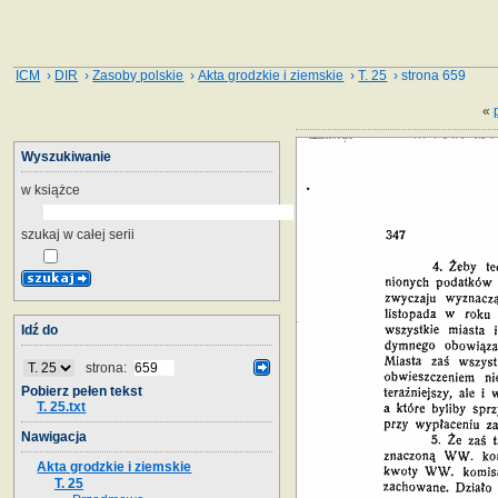
ICM
›
DIR
›
Zasoby polskie
›
Akta grodzkie i ziemskie
›
T. 25
› strona 659
«
Wyszukiwanie
w książce
szukaj w całej serii
Idź do
strona:
Pobierz pełen tekst
T. 25.txt
Nawigacja
Akta grodzkie i ziemskie
T. 25