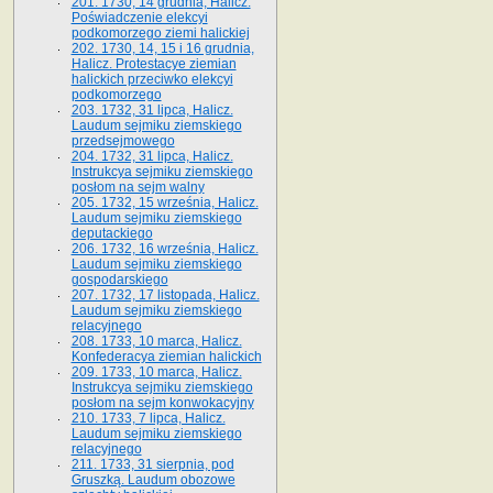
201. 1730, 14 grudnia, Halicz.
Poświadczenie elekcyi
podkomorzego ziemi halickiej
202. 1730, 14, 15 i 16 grudnia,
Halicz. Protestacye ziemian
halickich przeciwko elekcyi
podkomorzego
203. 1732, 31 lipca, Halicz.
Laudum sejmiku ziemskiego
przedsejmowego
204. 1732, 31 lipca, Halicz.
Instrukcya sejmiku ziemskiego
posłom na sejm walny
205. 1732, 15 września, Halicz.
Laudum sejmiku ziemskiego
deputackiego
206. 1732, 16 września, Halicz.
Laudum sejmiku ziemskiego
gospodarskiego
207. 1732, 17 listopada, Halicz.
Laudum sejmiku ziemskiego
relacyjnego
208. 1733, 10 marca, Halicz.
Konfederacya ziemian halickich­
209. 1733, 10 marca, Halicz.
Instrukcya sejmiku ziemskiego
posłom na sejm konwokacyjny
210. 1733, 7 lipca, Halicz.
Laudum sejmiku ziemskiego
relacyjnego
211. 1733, 31 sierpnia, pod
Gruszką. Laudum obozowe