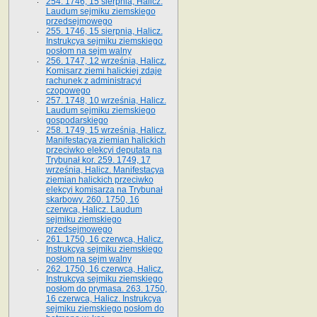
254. 1746, 15 sierpnia, Halicz.
Laudum sejmiku ziemskiego
przedsejmowego
255. 1746, 15 sierpnia, Halicz.
Instrukcya sejmiku ziemskiego
posłom na sejm walny
256. 1747, 12 września, Halicz.
Komisarz ziemi halickiej zdaje
rachunek z administracyi
czopowego
257. 1748, 10 września, Halicz.
Laudum sejmiku ziemskiego
gospodarskiego
258. 1749, 15 września, Halicz.
Manifestacya ziemian halickich
przeciwko elekcyi deputata na
Trybunał kor. 259. 1749, 17
września, Halicz. Manifestacya
ziemian halickich przeciwko
elekcyi komisarza na Trybunał
skarbowy. 260. 1750, 16
czerwca, Halicz. Laudum
sejmiku ziemskiego
przedsejmowego
261. 1750, 16 czerwca, Halicz.
Instrukcya sejmiku ziemskiego
posłom na sejm walny
262. 1750, 16 czerwca, Halicz.
Instrukcya sejmiku ziemskiego
posłom do prymasa. 263. 1750,
16 czerwca, Halicz. Instrukcya
sejmiku ziemskiego posłom do