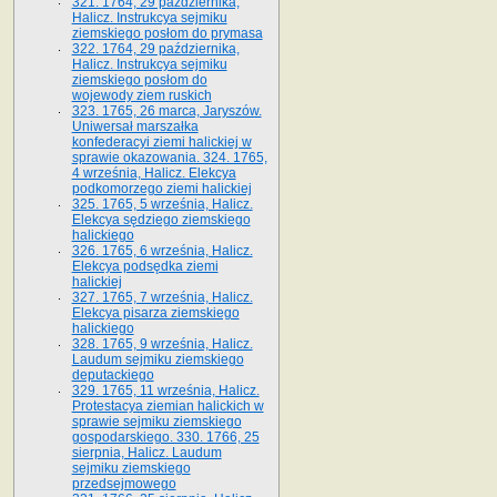
321. 1764, 29 października,
Halicz. Instrukcya sejmiku
ziemskiego posłom do prymasa
322. 1764, 29 października,
Halicz. Instrukcya sejmiku
ziemskiego posłom do
wojewody ziem ruskich
323. 1765, 26 marca, Jaryszów.
Uniwersał marszałka
konfederacyi ziemi halickiej w
sprawie okazowania. 324. 1765,
4 września, Halicz. Elekcya
podkomorzego ziemi halickiej
325. 1765, 5 września, Halicz.
Elekcya sędziego ziemskiego
halickiego
326. 1765, 6 września, Halicz.
Elekcya podsędka ziemi
halickiej
327. 1765, 7 września, Halicz.
Elekcya pisarza ziemskiego
halickiego
328. 1765, 9 września, Halicz.
Laudum sejmiku ziemskiego
deputackiego
329. 1765, 11 września, Halicz.
Protestacya ziemian halickich w
sprawie sejmiku ziemskiego
gospodarskiego. 330. 1766, 25
sierpnia, Halicz. Laudum
sejmiku ziemskiego
przedsejmowego