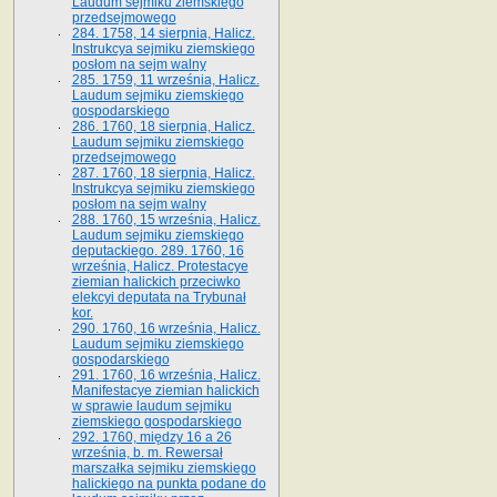
Laudum sejmiku ziemskiego
przedsejmowego
284. 1758, 14 sierpnia, Halicz.
Instrukcya sejmiku ziemskiego
posłom na sejm walny
285. 1759, 11 września, Halicz.
Laudum sejmiku ziemskiego
gospodarskiego
286. 1760, 18 sierpnia, Halicz.
Laudum sejmiku ziemskiego
przedsejmowego
287. 1760, 18 sierpnia, Halicz.
Instrukcya sejmiku ziemskiego
posłom na sejm walny
288. 1760, 15 września, Halicz.
Laudum sejmiku ziemskiego
deputackiego. 289. 1760, 16
września, Halicz. Protestacye
ziemian halickich przeciwko
elekcyi deputata na Trybunał
kor.
290. 1760, 16 września, Halicz.
Laudum sejmiku ziemskiego
gospodarskiego
291. 1760, 16 września, Halicz.
Manifestacye ziemian halickich
w sprawie laudum sejmiku
ziemskiego gospodarskiego
292. 1760, między 16 a 26
września, b. m. Rewersał
marszałka sejmiku ziemskiego
halickiego na punkta podane do