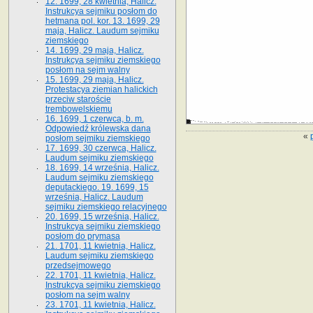
12. 1699, 28 kwietnia, Halicz.
Instrukcya sejmiku posłom do
hetmana pol. kor. 13. 1699, 29
maja, Halicz. Laudum sejmiku
ziemskiego
14. 1699, 29 maja, Halicz.
Instrukcya sejmiku ziemskiego
posłom na sejm walny
15. 1699, 29 maja, Halicz.
Protestacya ziemian halickich
przeciw staroście
trembowelskiemu
16. 1699, 1 czerwca, b. m.
Odpowiedź królewska dana
«
posłom sejmiku ziemskiego
17. 1699, 30 czerwca, Halicz.
Laudum sejmiku ziemskiego
18. 1699, 14 września, Halicz.
Laudum sejmiku ziemskiego
deputackiego. 19. 1699, 15
września, Halicz. Laudum
sejmiku ziemskiego relacyjnego
20. 1699, 15 września, Halicz.
Instrukcya sejmiku ziemskiego
posłom do prymasa
21. 1701, 11 kwietnia, Halicz.
Laudum sejmiku ziemskiego
przedsejmowego
22. 1701, 11 kwietnia, Halicz.
Instrukcya sejmiku ziemskiego
posłom na sejm walny
23. 1701, 11 kwietnia, Halicz.