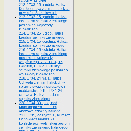
szlachty halickiej
212. 1733, 15 grudnia, Halicz.
Konfederacya ziemian halickich
przy królu Stanisławie I .
213. 1733, 15 grudnia, Halicz.
Instrukcya sejmiku ziemskiego
posłom do wojewody
kijowskiego
214. 1734, 25 lutego, Halicz.
Laudum sejmiku ziemskiego.
215. 1734, 15 kwietnia, Halicz.
Laudum sejmiku ziemskiego
216. 1734, 15 kwietnia, Halicz.
Instrukcya sejmiku ziemskiego
posłom do wojewody
wołyńskiego. 217. 1734, 15
kwietnia, Halicz. Instrukcya
sejmiku ziemskiego posłom do
wojewody kijowskiego
218. 1734, 24 maja, Halicz.
Uchwała ziemian halickich w
sprawie swawoli opryszków i
poddaństwa. 219. 1734, 26
czerwca, Halicz. Laudum
sejmiku ziemskiego
220. 1734, 30 lipca, pod
Maryampolem. Laudum
obozowe szlachty halickiej
221. 1735, 22 stycznia, Tłumacz.
Odpowiedź marszałka
konfederacyi wołyńskiej posłom
sejmiku ziemskiego halickiego