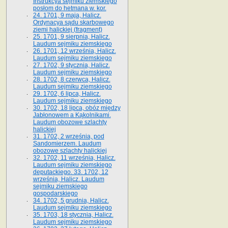
Instrukcya sejmiku ziemskiego
posłom do hetmana w. kor.
24. 1701, 9 maja, Halicz.
Ordynacya sądu skarbowego
ziemi halickiej (fragment)
25. 1701, 9 sierpnia, Halicz.
Laudum sejmiku ziemskiego
26. 1701, 12 września, Halicz.
Laudum sejmiku ziemskiego
27. 1702, 9 stycznia, Halicz.
Laudum sejmiku ziemskiego
28. 1702, 8 czerwca, Halicz.
Laudum sejmiku ziemskiego
29. 1702, 6 lipca, Halicz.
Laudum sejmiku ziemskiego
30. 1702, 18 lipca, obóz między
Jabłonowem a Kąkolnikami.
Laudum obozowe szlachty
halickiej
31. 1702, 2 września, pod
Sandomierzem. Laudum
obozowe szlachty halickiej
32. 1702, 11 września, Halicz.
Laudum sejmiku ziemskiego
deputackiego. 33. 1702, 12
września, Halicz. Laudum
sejmiku ziemskiego
gospodarskiego
34. 1702, 5 grudnia, Halicz.
Laudum sejmiku ziemskiego
35. 1703, 18 stycznia, Halicz.
Laudum sejmiku ziemskiego