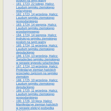
posłom na sejm walny
181. 1723, 22 lutego, Halicz.
Laudum sejmiku ziemskiego
relacyjnego
182. 1723, 14 września, Halicz.
Laudum sejmiku ziemskiego
gospodarskiego
183. 1724, 14 sierpnia, Halicz.
Laudum sejmiku ziemskiego
przedsejmowego
184. 1724, 14 sierpnia, Halicz.
Instrukcya sejmiku ziemskiego
posłom na sejm walny
185. 1724, 11 września, Halicz.
Laudum sejmiku ziemskiego
deputackiego
186. 1724, 13 września, Halicz.
Świadectwo sejmiku ziemskiego
w sprawie wywodu szlachectwa
187. 1724, 13 września, Halicz.
Protestacye ziemian halickich
przeciwko zajściom na sejmiku
ziemskim
188. 1725, 10 września, Halicz.
Laudum sejmiku ziemskiego
deputackiego
189. 1725, 11 września, Halicz.
Laudum sejmiku ziemskiego
gospodarskiego
190. 1726, 10 lipca, Halicz.
Manifestacye ziemian halickich
w sprawie elekcyi podsędka