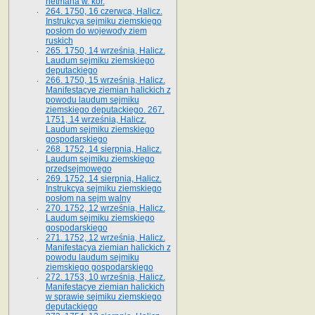
hetmana w. kor.
264. 1750, 16 czerwca, Halicz.
Instrukcya sejmiku ziemskiego
posłom do wojewody ziem
ruskich
265. 1750, 14 września, Halicz.
Laudum sejmiku ziemskiego
deputackiego
266. 1750, 15 września, Halicz.
Manifestacye ziemian halickich z
powodu laudum sejmiku
ziemskiego deputackiego. 267.
1751, 14 września, Halicz.
Laudum sejmiku ziemskiego
gospodarskiego
268. 1752, 14 sierpnia, Halicz.
Laudum sejmiku ziemskiego
przedsejmowego
269. 1752, 14 sierpnia, Halicz.
Instrukcya sejmiku ziemskiego
posłom na sejm walny
270. 1752, 12 września, Halicz.
Laudum sejmiku ziemskiego
gospodarskiego
271. 1752, 12 września, Halicz.
Manifestacya ziemian halickich z
powodu laudum sejmiku
ziemskiego gospodarskiego
272. 1753, 10 września, Halicz.
Manifestacye ziemian halickich
w sprawie sejmiku ziemskiego
deputackiego