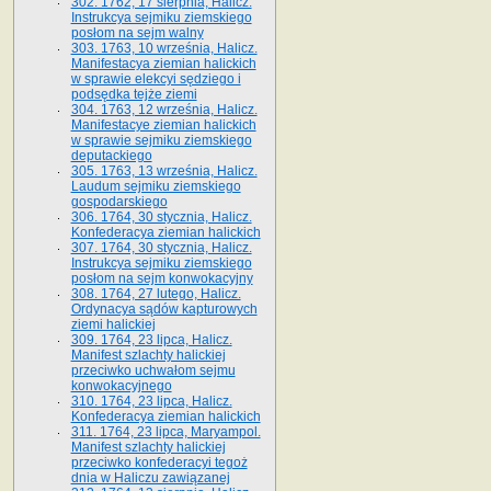
302. 1762, 17 sierpnia, Halicz.
Instrukcya sejmiku ziemskiego
posłom na sejm walny
303. 1763, 10 września, Halicz.
Manifestacya ziemian halickich
w sprawie elekcyi sędziego i
podsędka tejże ziemi
304. 1763, 12 września, Halicz.
Manifestacye ziemian halickich
w sprawie sejmiku ziemskiego
deputackiego
305. 1763, 13 września, Halicz.
Laudum sejmiku ziemskiego
gospodarskiego
306. 1764, 30 stycznia, Halicz.
Konfederacya ziemian halickich
307. 1764, 30 stycznia, Halicz.
Instrukcya sejmiku ziemskiego
posłom na sejm konwokacyjny
308. 1764, 27 lutego, Halicz.
Ordynacya sądów kapturowych
ziemi halickiej
309. 1764, 23 lipca, Halicz.
Manifest szlachty halickiej
przeciwko uchwałom sejmu
konwokacyjnego
310. 1764, 23 lipca, Halicz.
Konfederacya ziemian halickich
311. 1764, 23 lipca, Maryampol.
Manifest szlachty halickiej
przeciwko konfederacyi tegoż
dnia w Haliczu zawiązanej