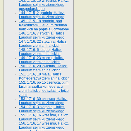
143. 1715, 10 września, Halicz.
Laudum sejmiku ziemskiego
gospodarskiego
144. 1715, 2 grudnia, Halicz.
Laudum sejmiku ziemskiego
145. 1715, 18 grudnia, pod
Kąkolnikami. Laudum ziemian
halickich na popisie uchwalone
146. 1716, 7 stycznia, Halicz.
Laudum sejmiku ziemskiego
147. 1716, 22 stycznia, Halicz.
Laudum ziemian halickich
148. 1716, 6 lutego, Halicz.
Laudum ziemian halickich
149. 1716, 23 marca, Halicz.
Laudum ziemian halickich
150. 1716, 20 kwietnia, Halicz.
Laudum ziemian halickich
151. 1716, 18 maja, Halicz.
Konfederacya ziemian halickich
152. 1716, po 15 czerwca, b. m.
List marszałka konfederacyi
ziemi halickiej do szlachty tejże
ziemi
153. 1716, 30 czerwca, Halicz.
Laudum sejmiku ziemskiego
154. 1716, 3 sierpnia, Halicz.
Laudum sejmiku ziemskiego
155. 1716, 16 września, Halicz.
Laudum sejmiku ziemskiego
156. 1716, 17 września, Halicz.
Laudum sejmiku ziemskiego