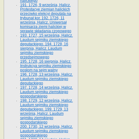
halickiego
191. 1726, 9 września, Halicz.
Protestacye ziemian halickich
przeciwko elekcyi deputata na
trybunał kor. 192. 1726, 11
września, Halicz. Uniwersał
komisarza ziemi halickiej w
sprawie składania czopowego
193. 1727, 15 września, Halicz.
Laudum sejmiku ziemskiego
deputackiego. 194. 1728, 16
sierpnia, Halicz. Laudum
sejmiku ziemskiego
przedsejmowego
195. 1728, 16 sierpnia, Halicz.
Instrukcya sejmiku ziemskiego
posłom na sejm walny
196. 1728, 13 września, Halicz.
Laudum sejmiku ziemskiego
deputackiego
197. 1728, 14 września, Halicz.
Laudum sejmiku ziemskiego
gospodarskiego
198. 1729, 12 września, Halicz.
Laudum sejmiku ziemskiego
deputackiego. 199. 1729, 13
września, Halicz. Laudum
sejmiku ziemskiego
gospodarskiego
200. 1730, 12 września, Halicz.
Laudum sejmiku ziemskiego
gospodarskiego