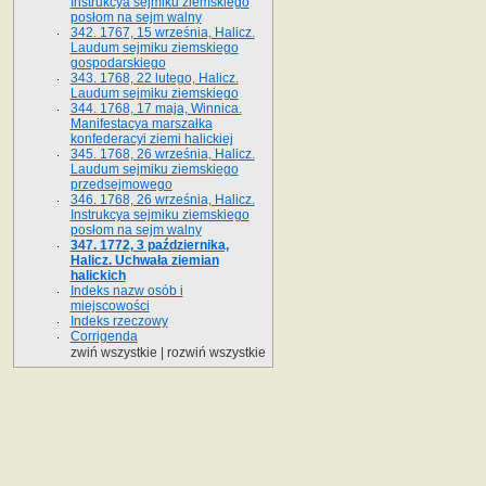
Instrukcya sejmiku ziemskiego
posłom na sejm walny
342. 1767, 15 września, Halicz.
Laudum sejmiku ziemskiego
gospodarskiego
343. 1768, 22 lutego, Halicz.
Laudum sejmiku ziemskiego
344. 1768, 17 maja, Winnica.
Manifestacya marszałka
konfederacyi ziemi halickiej
345. 1768, 26 września, Halicz.
Laudum sejmiku ziemskiego
przedsejmowego
346. 1768, 26 września, Halicz.
Instrukcya sejmiku ziemskiego
posłom na sejm walny
347. 1772, 3 października,
Halicz. Uchwała ziemian
halickich
Indeks nazw osób i
miejscowości
Indeks rzeczowy
Corrigenda
zwiń wszystkie
|
rozwiń wszystkie