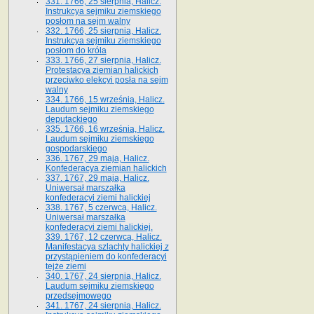
331. 1766, 25 sierpnia, Halicz.
Instrukcya sejmiku ziemskiego
posłom na sejm walny
332. 1766, 25 sierpnia, Halicz.
Instrukcya sejmiku ziemskiego
posłom do króla
333. 1766, 27 sierpnia, Halicz.
Protestacya ziemian halickich
przeciwko elekcyi posła na sejm
walny
334. 1766, 15 września, Halicz.
Laudum sejmiku ziemskiego
deputackiego
335. 1766, 16 września, Halicz.
Laudum sejmiku ziemskiego
gospodarskiego
336. 1767, 29 maja, Halicz.
Konfederacya ziemian halickich
337. 1767, 29 maja, Halicz.
Uniwersał marszałka
konfederacyi ziemi halickiej
338. 1767, 5 czerwca, Halicz.
Uniwersał marszałka
konfederacyi ziemi halickiej.
339. 1767, 12 czerwca, Halicz.
Manifestacya szlachty halickiej z
przystąpieniem do konfederacyi
tejże ziemi
340. 1767, 24 sierpnia, Halicz.
Laudum sejmiku ziemskiego
przedsejmowego
341. 1767, 24 sierpnia, Halicz.