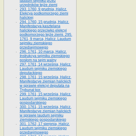
laudum sejmiku przez
urzędników tejże ziemi
293. 1760, 9 grudnia, Halicz.
Elekcya podkomorzego ziemi
halickiej
294. 1760, 15 grudnia, Halicz.
Manifestacya kasztelana
halickiego przeciwko elekcyi
podkomorzego tejże ziemi. 295.
1761, 9 marca, Halicz. Laudum
sejmiku ziemskiego
przedsejmowego
296. 1761, 10 marca, Halicz.
Instrukcya sejmiku ziemskiego
posłom na sejm walny
297. 1761, 14 września, Halicz.
Laudum sejmiku ziemskiego
deputackiego
298. 1761, 15 września, Halicz.
Manifestacye ziemian halickich
w sprawie elekcyi deputata na
Trybunał kor.
299. 1761, 15 września, Halicz.
Laudum sejmiku ziemskiego
gospodarskiego
300. 1761, 15 września, Halicz.
Manifestacye ziemian halickich
w sprawie laudum sejmiku
ziemskiego gospodarskiego
301. 1762, 17 sierpnia, Halicz.
Laudum sejmiku ziemskiego
przedsejmowego