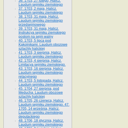
36. 1703, 27 lutego, Halicz.
Laudum sejmiku ziemskiego
37. 1703, 2 maja, Halicz.
Laudum sejmiku ziemskiego
38. 1703, 31 maja, Halicz.
Laudum sejmiku ziemskiego
przedsejmowego
39. 1703, 31 maja, Halicz.
Instrukcya sejmiku ziemskiego
posłom na sejm walny
40. 1703, 5 lipca pod
Kąkolnikami. Laudum obozowe
szlachty halickiej
41­. 1703, 3 sierpnia, Halicz.
Laudum sejmiku ziemskiego
42. 1703, 4 sierpnia, Halicz.
Limitacya sejmiku ziemskiego.
43. 1703, 16 sierpnia, Halicz.
Laudum sejmiku ziemskiego
relacyjnego
44. 1703, 5 listopada, Halicz.
Laudum sejmiku ziemskiego
45. 1704, 27 sierpnia, pod
Meduchą. Laudum obozowe
szlachty halickiej
46. 1705, 26 czerwca, Halicz.
Laudum sejmiku ziemskiego. 47.
1705, 14 września, Halicz.
Laudum sejmiku ziemskiego
deputackiego
48. 1706, 18 stycznia, Halicz.
Laudum sejmiku ziemskiego