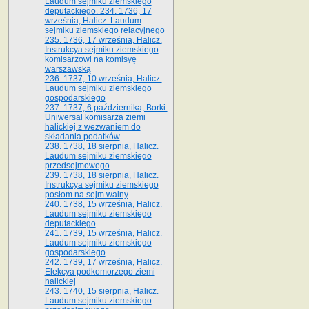
Laudum sejmiku ziemskiego
deputackiego. 234. 1736, 17
września, Halicz. Laudum
sejmiku ziemskiego relacyjnego
235. 1736, 17 września, Halicz.
Instrukcya sejmiku ziemskiego
komisarzowi na komisyę
warszawską
236. 1737, 10 września, Halicz.
Laudum sejmiku ziemskiego
gospodarskiego
237. 1737, 6 października, Borki.
Uniwersał komisarza ziemi
halickiej z wezwaniem do
składania podatków
238. 1738, 18 sierpnia, Halicz.
Laudum sejmiku ziemskiego
przedsejmowego
239. 1738, 18 sierpnia, Halicz.
Instrukcya sejmiku ziemskiego
posłom na sejm walny
240. 1738, 15 września, Halicz.
Laudum sejmiku ziemskiego
deputackiego
241. 1739, 15 września, Halicz.
Laudum sejmiku ziemskiego
gospodarskiego
242. 1739, 17 września, Halicz.
Elekcya podkomorzego ziemi
halickiej
243. 1740, 15 sierpnia, Halicz.
Laudum sejmiku ziemskiego