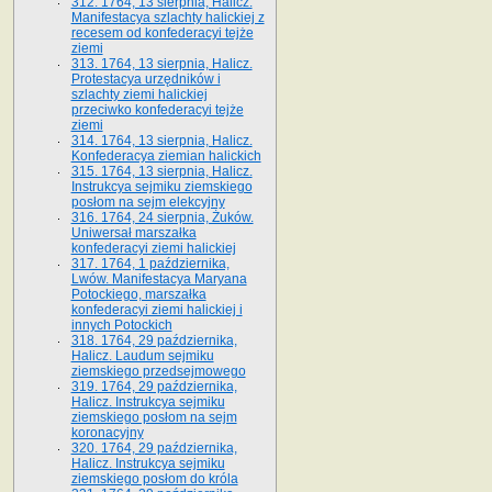
312. 1764, 13 sierpnia, Halicz.
Manifestacya szlachty halickiej z
recesem od konfederacyi tejże
ziemi
313. 1764, 13 sierpnia, Halicz.
Protestacya urzędników i
szlachty ziemi halickiej
przeciwko konfederacyi tejże
ziemi
314. 1764, 13 sierpnia, Halicz.
Konfederacya ziemian halickich
315. 1764, 13 sierpnia, Halicz.
Instrukcya sejmiku ziemskiego
posłom na sejm elekcyjny
316. 1764, 24 sierpnia, Żuków.
Uniwersał marszałka
konfederacyi ziemi halickiej
317. 1764, 1 października,
Lwów. Manifestacya Maryana
Potockiego, marszałka
konfederacyi ziemi halickiej i
innych Potockich
318. 1764, 29 października,
Halicz. Laudum sejmiku
ziemskiego przedsejmowego
319. 1764, 29 października,
Halicz. Instrukcya sejmiku
ziemskiego posłom na sejm
koronacyjny
320. 1764, 29 października,
Halicz. Instrukcya sejmiku
ziemskiego posłom do króla