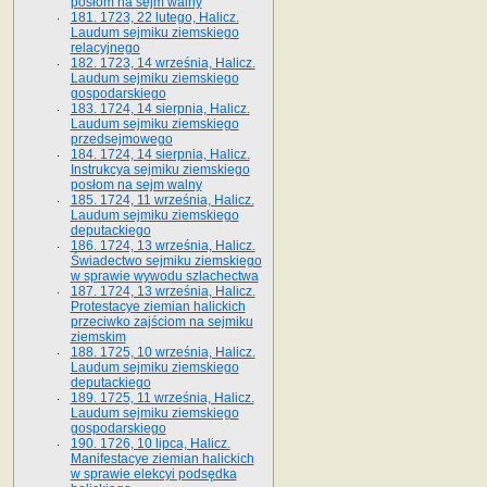
posłom na sejm walny
181. 1723, 22 lutego, Halicz.
Laudum sejmiku ziemskiego
relacyjnego
182. 1723, 14 września, Halicz.
Laudum sejmiku ziemskiego
gospodarskiego
183. 1724, 14 sierpnia, Halicz.
Laudum sejmiku ziemskiego
przedsejmowego
184. 1724, 14 sierpnia, Halicz.
Instrukcya sejmiku ziemskiego
posłom na sejm walny
185. 1724, 11 września, Halicz.
Laudum sejmiku ziemskiego
deputackiego
186. 1724, 13 września, Halicz.
Świadectwo sejmiku ziemskiego
w sprawie wywodu szlachectwa
187. 1724, 13 września, Halicz.
Protestacye ziemian halickich
przeciwko zajściom na sejmiku
ziemskim
188. 1725, 10 września, Halicz.
Laudum sejmiku ziemskiego
deputackiego
189. 1725, 11 września, Halicz.
Laudum sejmiku ziemskiego
gospodarskiego
190. 1726, 10 lipca, Halicz.
Manifestacye ziemian halickich
w sprawie elekcyi podsędka