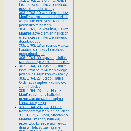
302. 1762, 17 sierpnia, Halicz.
Instrukcya sejmiku ziemskiego
posłom na sejm walny
303. 1763, 10 września, Halicz.
Manifestacya ziemian halickich
w sprawie elekcyi sędziego i
podsędka tejże ziemi
304. 1763, 12 września, Halicz.
Manifestacye ziemian halickich
w sprawie sejmiku ziemskiego
deputackiego
305. 1763, 13 września, Halicz.
Laudum sejmiku ziemskiego
gospodarskiego
306. 1764, 30 stycznia, Halicz.
Konfederacya ziemian halickich
307. 1764, 30 stycznia, Halicz.
Instrukcya sejmiku ziemskiego
posłom na sejm konwokacyjny
308. 1764, 27 lutego, Halicz.
Ordynacya sądów kapturowych
ziemi halickiej
309. 1764, 23 lipca, Halicz.
Manifest szlachty halickiej
przeciwko uchwałom sejmu
konwokacyjnego
310. 1764, 23 lipca, Halicz.
Konfederacya ziemian halickich
311. 1764, 23 lipca, Maryampol.
Manifest szlachty halickiej
przeciwko konfederacyi tegoż
dnia w Haliczu zawiązanej