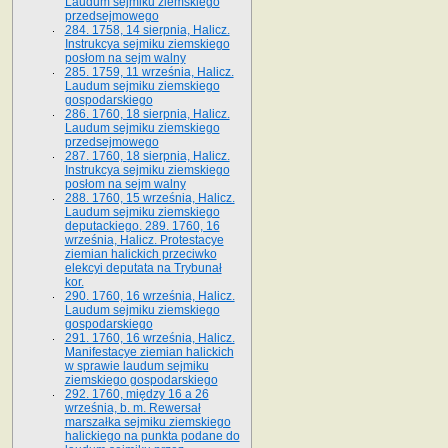
Laudum sejmiku ziemskiego
przedsejmowego
284. 1758, 14 sierpnia, Halicz.
Instrukcya sejmiku ziemskiego
posłom na sejm walny
285. 1759, 11 września, Halicz.
Laudum sejmiku ziemskiego
gospodarskiego
286. 1760, 18 sierpnia, Halicz.
Laudum sejmiku ziemskiego
przedsejmowego
287. 1760, 18 sierpnia, Halicz.
Instrukcya sejmiku ziemskiego
posłom na sejm walny
288. 1760, 15 września, Halicz.
Laudum sejmiku ziemskiego
deputackiego. 289. 1760, 16
września, Halicz. Protestacye
ziemian halickich przeciwko
elekcyi deputata na Trybunał
kor.
290. 1760, 16 września, Halicz.
Laudum sejmiku ziemskiego
gospodarskiego
291. 1760, 16 września, Halicz.
Manifestacye ziemian halickich
w sprawie laudum sejmiku
ziemskiego gospodarskiego
292. 1760, między 16 a 26
września, b. m. Rewersał
marszałka sejmiku ziemskiego
halickiego na punkta podane do