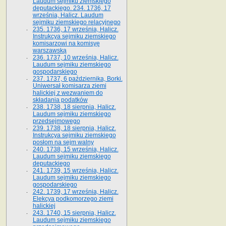
Laudum sejmiku ziemskiego
deputackiego. 234. 1736, 17
września, Halicz. Laudum
sejmiku ziemskiego relacyjnego
235. 1736, 17 września, Halicz.
Instrukcya sejmiku ziemskiego
komisarzowi na komisyę
warszawską
236. 1737, 10 września, Halicz.
Laudum sejmiku ziemskiego
gospodarskiego
237. 1737, 6 października, Borki.
Uniwersał komisarza ziemi
halickiej z wezwaniem do
składania podatków
238. 1738, 18 sierpnia, Halicz.
Laudum sejmiku ziemskiego
przedsejmowego
239. 1738, 18 sierpnia, Halicz.
Instrukcya sejmiku ziemskiego
posłom na sejm walny
240. 1738, 15 września, Halicz.
Laudum sejmiku ziemskiego
deputackiego
241. 1739, 15 września, Halicz.
Laudum sejmiku ziemskiego
gospodarskiego
242. 1739, 17 września, Halicz.
Elekcya podkomorzego ziemi
halickiej
243. 1740, 15 sierpnia, Halicz.
Laudum sejmiku ziemskiego