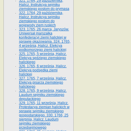
321. 1764, 29 października,
Halicz. Instrukcya sejmiku
ziemskiego posłom do prymasa
322. 1764, 29 października,
Halicz. Instrukcya sejmiku
ziemskiego posłom do
wojewody ziem ruskich
323. 1765, 26 marca, Jaryszów.
Uniwersał marszałka
konfederacyi ziemi halickiej w
sprawie okazowania. 324. 1765,
4 września, Halicz. Elekcya
podkomorzego ziemi halickiej
325. 1765, 5 września, Halicz.
Elekcya sędziego ziemskiego
halickiego
326. 1765, 6 września, Halicz.
Elekcya podsędka ziemi
halickiej
327. 1765, 7 września, Halicz.
Elekcya pisarza ziemskiego
halickiego
328. 1765, 9 września, Halicz.
Laudum sejmiku ziemskiego
deputackiego
329. 1765, 11 września, Halicz.
Protestacya ziemian halickich w
sprawie sejmiku ziemskiego
gospodarskiego. 330. 1766, 25
sierpnia, Halicz. Laudum
sejmiku ziemskiego
przedsejmowego