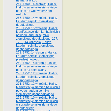
hetmana w. kor.
264. 1750, 16 czerwca, Halicz.
Instrukcya sejmiku ziemskiego
posłom do wojewody ziem
ruskich
265. 1750, 14 września, Halicz.
Laudum sejmiku ziemskiego
deputackiego
266. 1750, 15 września, Halicz.
Manifestacye ziemian halickich z
powodu laudum sejmiku
ziemskiego deputackiego. 267.
1751, 14 września, Halicz.
Laudum sejmiku ziemskiego
gospodarskiego
268. 1752, 14 sierpnia, Halicz.
Laudum sejmiku ziemskiego
przedsejmowego
269. 1752, 14 sierpnia, Halicz.
Instrukcya sejmiku ziemskiego
posłom na sejm walny
270. 1752, 12 września, Halicz.
Laudum sejmiku ziemskiego
gospodarskiego
271. 1752, 12 września, Halicz.
Manifestacya ziemian halickich z
powodu laudum sejmiku
ziemskiego gospodarskiego
272. 1753, 10 września, Halicz.
Manifestacye ziemian halickich
w sprawie sejmiku ziemskiego
deputackiego