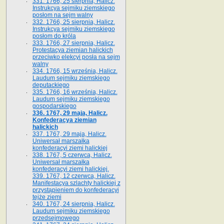
331. 1766, 25 sierpnia, Halicz.
Instrukcya sejmiku ziemskiego
posłom na sejm walny
332. 1766, 25 sierpnia, Halicz.
Instrukcya sejmiku ziemskiego
posłom do króla
333. 1766, 27 sierpnia, Halicz.
Protestacya ziemian halickich
przeciwko elekcyi posła na sejm
walny
334. 1766, 15 września, Halicz.
Laudum sejmiku ziemskiego
deputackiego
335. 1766, 16 września, Halicz.
Laudum sejmiku ziemskiego
gospodarskiego
336. 1767, 29 maja, Halicz.
Konfederacya ziemian
halickich
337. 1767, 29 maja, Halicz.
Uniwersał marszałka
konfederacyi ziemi halickiej
338. 1767, 5 czerwca, Halicz.
Uniwersał marszałka
konfederacyi ziemi halickiej.
339. 1767, 12 czerwca, Halicz.
Manifestacya szlachty halickiej z
przystąpieniem do konfederacyi
tejże ziemi
340. 1767, 24 sierpnia, Halicz.
Laudum sejmiku ziemskiego
przedsejmowego