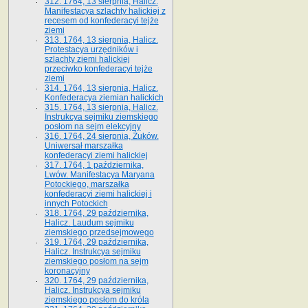
312. 1764, 13 sierpnia, Halicz.
Manifestacya szlachty halickiej z
recesem od konfederacyi tejże
ziemi
313. 1764, 13 sierpnia, Halicz.
Protestacya urzędników i
szlachty ziemi halickiej
przeciwko konfederacyi tejże
ziemi
314. 1764, 13 sierpnia, Halicz.
Konfederacya ziemian halickich
315. 1764, 13 sierpnia, Halicz.
Instrukcya sejmiku ziemskiego
posłom na sejm elekcyjny
316. 1764, 24 sierpnia, Żuków.
Uniwersał marszałka
konfederacyi ziemi halickiej
317. 1764, 1 października,
Lwów. Manifestacya Maryana
Potockiego, marszałka
konfederacyi ziemi halickiej i
innych Potockich
318. 1764, 29 października,
Halicz. Laudum sejmiku
ziemskiego przedsejmowego
319. 1764, 29 października,
Halicz. Instrukcya sejmiku
ziemskiego posłom na sejm
koronacyjny
320. 1764, 29 października,
Halicz. Instrukcya sejmiku
ziemskiego posłom do króla