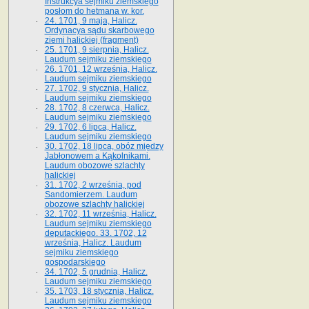
Instrukcya sejmiku ziemskiego
posłom do hetmana w. kor.
24. 1701, 9 maja, Halicz.
Ordynacya sądu skarbowego
ziemi halickiej (fragment)
25. 1701, 9 sierpnia, Halicz.
Laudum sejmiku ziemskiego
26. 1701, 12 września, Halicz.
Laudum sejmiku ziemskiego
27. 1702, 9 stycznia, Halicz.
Laudum sejmiku ziemskiego
28. 1702, 8 czerwca, Halicz.
Laudum sejmiku ziemskiego
29. 1702, 6 lipca, Halicz.
Laudum sejmiku ziemskiego
30. 1702, 18 lipca, obóz między
Jabłonowem a Kąkolnikami.
Laudum obozowe szlachty
halickiej
31. 1702, 2 września, pod
Sandomierzem. Laudum
obozowe szlachty halickiej
32. 1702, 11 września, Halicz.
Laudum sejmiku ziemskiego
deputackiego. 33. 1702, 12
września, Halicz. Laudum
sejmiku ziemskiego
gospodarskiego
34. 1702, 5 grudnia, Halicz.
Laudum sejmiku ziemskiego
35. 1703, 18 stycznia, Halicz.
Laudum sejmiku ziemskiego