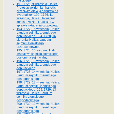
halickiego
191. 1726, 9 września, Halicz.
Protestacye ziemian halickich
przeciwko elekcyi deputata na
trybunał kor. 192. 1726, 11
września, Halicz. Uniwersał
komisarza ziemi halickiej w
sprawie składania czopowego
193. 1727, 15 września, Halicz.
Laudum sejmiku ziemskiego
deputackiego. 194. 1728, 16
sierpnia, Halicz. Laudum
sejmiku ziemskiego
przedsejmowego
195. 1728, 16 sierpnia, Halicz.
Instrukcya sejmiku ziemskiego
posłom na sejm walny
196. 1728, 13 września, Halicz.
Laudum sejmiku ziemskiego
deputackiego
197. 1728, 14 września, Halicz.
Laudum sejmiku ziemskiego
gospodarskiego
198. 1729, 12 września, Halicz.
Laudum sejmiku ziemskiego
deputackiego. 199. 1729, 13
września, Halicz. Laudum
sejmiku ziemskiego
gospodarskiego
200. 1730, 12 września, Halicz.
Laudum sejmiku ziemskiego
gospodarskiego