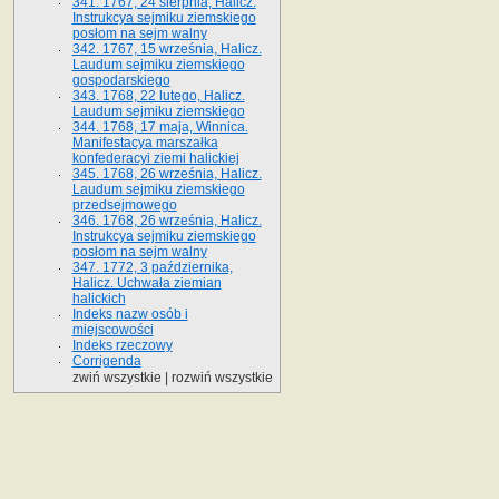
341. 1767, 24 sierpnia, Halicz.
Instrukcya sejmiku ziemskiego
posłom na sejm walny
342. 1767, 15 września, Halicz.
Laudum sejmiku ziemskiego
gospodarskiego
343. 1768, 22 lutego, Halicz.
Laudum sejmiku ziemskiego
344. 1768, 17 maja, Winnica.
Manifestacya marszałka
konfederacyi ziemi halickiej
345. 1768, 26 września, Halicz.
Laudum sejmiku ziemskiego
przedsejmowego
346. 1768, 26 września, Halicz.
Instrukcya sejmiku ziemskiego
posłom na sejm walny
347. 1772, 3 października,
Halicz. Uchwała ziemian
halickich
Indeks nazw osób i
miejscowości
Indeks rzeczowy
Corrigenda
zwiń wszystkie
|
rozwiń wszystkie