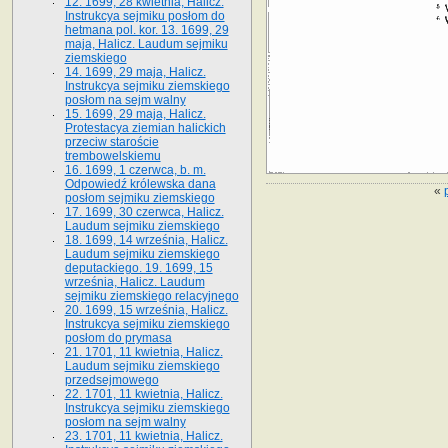
12. 1699, 28 kwietnia, Halicz.
Instrukcya sejmiku posłom do
hetmana pol. kor. 13. 1699, 29
maja, Halicz. Laudum sejmiku
ziemskiego
14. 1699, 29 maja, Halicz.
Instrukcya sejmiku ziemskiego
posłom na sejm walny
15. 1699, 29 maja, Halicz.
Protestacya ziemian halickich
przeciw staroście
trembowelskiemu
16. 1699, 1 czerwca, b. m.
Odpowiedź królewska dana
«
posłom sejmiku ziemskiego
17. 1699, 30 czerwca, Halicz.
Laudum sejmiku ziemskiego
18. 1699, 14 września, Halicz.
Laudum sejmiku ziemskiego
deputackiego. 19. 1699, 15
września, Halicz. Laudum
sejmiku ziemskiego relacyjnego
20. 1699, 15 września, Halicz.
Instrukcya sejmiku ziemskiego
posłom do prymasa
21. 1701, 11 kwietnia, Halicz.
Laudum sejmiku ziemskiego
przedsejmowego
22. 1701, 11 kwietnia, Halicz.
Instrukcya sejmiku ziemskiego
posłom na sejm walny
23. 1701, 11 kwietnia, Halicz.