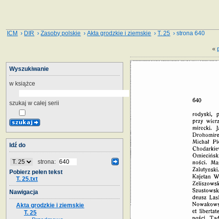
ICM
›
DIR
›
Zasoby polskie
›
Akta grodzkie i ziemskie
›
T. 25
› strona 640
«
Wyszukiwanie
w książce
szukaj w całej serii
Idź do
strona:
Pobierz pełen tekst
T. 25.txt
Nawigacja
Akta grodzkie i ziemskie
T. 25