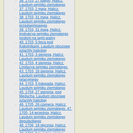
36. 1703, 27 lutego, Halicz.
Laudum sejmiku ziemskiego
37. 1703, 2 maja, Halicz.
Laudum sejmiku ziemskiego
38. 1703, 31 maja, Halicz.
Laudum sejmiku ziemskiego
przedsejmowego
39. 1703, 31 maja, Halicz.
Instrukcya sejmiku ziemskiego
posłom na sejm walny
40. 1703, 5 lipca pod
Kąkolnikami. Laudum obozowe
szlachty halickiej
41­. 1703, 3 sierpnia, Halicz.
Laudum sejmiku ziemskiego
42. 1703, 4 sierpnia, Halicz.
Limitacya sejmiku ziemskiego.
43. 1703, 16 sierpnia, Halicz.
Laudum sejmiku ziemskiego
relacyjnego
44. 1703, 5 listopada, Halicz.
Laudum sejmiku ziemskiego
45. 1704, 27 sierpnia, pod
Meduchą. Laudum obozowe
szlachty halickiej
46. 1705, 26 czerwca, Halicz.
Laudum sejmiku ziemskiego. 47.
1705, 14 września, Halicz.
Laudum sejmiku ziemskiego
deputackiego
48. 1706, 18 stycznia, Halicz.
Laudum sejmiku ziemskiego