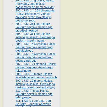
201. 1730, 14 grudnia, Halicz.
Poświadczenie elekcyi
podkomorzego ziemi halickiej
202. 1730, 14, 15 i 16 grudnia,
Halicz. Protestacye ziemian
halickich przeciwko elekcyi
podkomorzego
203. 1732, 31 lipca, Halicz.
Laudum sejmiku ziemskiego
przedsejmowego
204. 1732, 31 lipca, Halicz.
Instrukcya sejmiku ziemskiego
posłom na sejm walny
205. 1732, 15 września, Halicz.
Laudum sejmiku ziemskiego
deputackiego
206. 1732, 16 września, Halicz.
Laudum sejmiku ziemskiego
gospodarskiego
207. 1732, 17 listopada, Halicz.
Laudum sejmiku ziemskiego
relacyjnego
208. 1733, 10 marca, Halicz.
Konfederacya ziemian halickich­
209. 1733, 10 marca, Halicz.
Instrukcya sejmiku ziemskiego
posłom na sejm konwokacyjny
210. 1733, 7 lipca, Halicz.
Laudum sejmiku ziemskiego
relacyjnego
211. 1733, 31 sierpnia, pod
Gruszką. Laudum obozowe