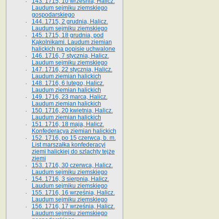
143. 1715, 10 września, Halicz.
Laudum sejmiku ziemskiego
gospodarskiego
144. 1715, 2 grudnia, Halicz.
Laudum sejmiku ziemskiego
145. 1715, 18 grudnia, pod
Kąkolnikami. Laudum ziemian
halickich na popisie uchwalone
146. 1716, 7 stycznia, Halicz.
Laudum sejmiku ziemskiego
147. 1716, 22 stycznia, Halicz.
Laudum ziemian halickich
148. 1716, 6 lutego, Halicz.
Laudum ziemian halickich
149. 1716, 23 marca, Halicz.
Laudum ziemian halickich
150. 1716, 20 kwietnia, Halicz.
Laudum ziemian halickich
151. 1716, 18 maja, Halicz.
Konfederacya ziemian halickich
152. 1716, po 15 czerwca, b. m.
List marszałka konfederacyi
ziemi halickiej do szlachty tejże
ziemi
153. 1716, 30 czerwca, Halicz.
Laudum sejmiku ziemskiego
154. 1716, 3 sierpnia, Halicz.
Laudum sejmiku ziemskiego
155. 1716, 16 września, Halicz.
Laudum sejmiku ziemskiego
156. 1716, 17 września, Halicz.
Laudum sejmiku ziemskiego