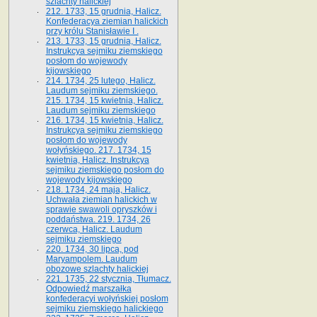
szlachty halickiej
212. 1733, 15 grudnia, Halicz.
Konfederacya ziemian halickich
przy królu Stanisławie I .
213. 1733, 15 grudnia, Halicz.
Instrukcya sejmiku ziemskiego
posłom do wojewody
kijowskiego
214. 1734, 25 lutego, Halicz.
Laudum sejmiku ziemskiego.
215. 1734, 15 kwietnia, Halicz.
Laudum sejmiku ziemskiego
216. 1734, 15 kwietnia, Halicz.
Instrukcya sejmiku ziemskiego
posłom do wojewody
wołyńskiego. 217. 1734, 15
kwietnia, Halicz. Instrukcya
sejmiku ziemskiego posłom do
wojewody kijowskiego
218. 1734, 24 maja, Halicz.
Uchwała ziemian halickich w
sprawie swawoli opryszków i
poddaństwa. 219. 1734, 26
czerwca, Halicz. Laudum
sejmiku ziemskiego
220. 1734, 30 lipca, pod
Maryampolem. Laudum
obozowe szlachty halickiej
221. 1735, 22 stycznia, Tłumacz.
Odpowiedź marszałka
konfederacyi wołyńskiej posłom
sejmiku ziemskiego halickiego