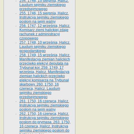
254. 1746, 15 sierpnia, Halicz.
Laudum sejmiku ziemskiego
przedsejmowego
255. 1746, 15 sierpnia, Halicz.
Instrukcya sejmiku ziemskiego
posłom na sejm walny
256. 1747, 12 września, Halicz.
Komisarz ziemi halickiej zdaje
rachunek z administracyi
czopowego
257. 1748, 10 września, Halicz.
Laudum sejmiku ziemskiego
gospodarskiego
258. 1749, 15 września, Halicz.
Manifestacya ziemian halickich
przeciwko elekcyi deputata na
Trybunał kor. 259. 1749, 17
września, Halicz. Manifestacya
ziemian halickich przeciwko
elekcyi komisarza na Trybunał
skarbowy. 260. 1750, 16
czerwca, Halicz. Laudum
sejmiku ziemskiego
przedsejmowego
261. 1750, 16 czerwca, Halicz.
Instrukcya sejmiku ziemskiego
posłom na sejm walny
262. 1750, 16 czerwca, Halicz.
Instrukcya sejmiku ziemskiego
posłom do prymasa. 263. 1750,
16 czerwca, Halicz. Instrukcya
sejmiku ziemskiego posłom do