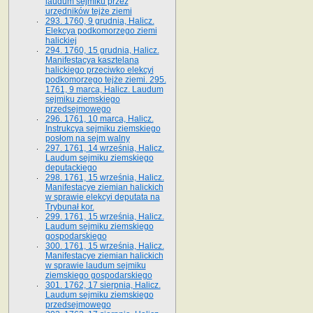
laudum sejmiku przez
urzędników tejże ziemi
293. 1760, 9 grudnia, Halicz.
Elekcya podkomorzego ziemi
halickiej
294. 1760, 15 grudnia, Halicz.
Manifestacya kasztelana
halickiego przeciwko elekcyi
podkomorzego tejże ziemi. 295.
1761, 9 marca, Halicz. Laudum
sejmiku ziemskiego
przedsejmowego
296. 1761, 10 marca, Halicz.
Instrukcya sejmiku ziemskiego
posłom na sejm walny
297. 1761, 14 września, Halicz.
Laudum sejmiku ziemskiego
deputackiego
298. 1761, 15 września, Halicz.
Manifestacye ziemian halickich
w sprawie elekcyi deputata na
Trybunał kor.
299. 1761, 15 września, Halicz.
Laudum sejmiku ziemskiego
gospodarskiego
300. 1761, 15 września, Halicz.
Manifestacye ziemian halickich
w sprawie laudum sejmiku
ziemskiego gospodarskiego
301. 1762, 17 sierpnia, Halicz.
Laudum sejmiku ziemskiego
przedsejmowego