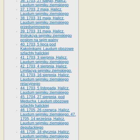
36. 1703, 27 lutego, Halicz.
Laudum sejmiku ziemskiego
37. 1703, 2 maja, Halicz.
Laudum sejmiku ziemskiego
38. 1703, 31 maja, Halicz.
Laudum sejmiku ziemskiego
przedsejmowego
39. 1703, 31 maja, Halicz.
Instrukcya sejmiku ziemskiego
posłom na sejm walny
40. 1703, 5 lipca pod
Kąkolnikami. Laudum obozowe
szlachty halickiej
41­. 1703, 3 sierpnia, Halicz.
Laudum sejmiku ziemskiego
42. 1703, 4 sierpnia, Halicz.
Limitacya sejmiku ziemskiego.
43. 1703, 16 sierpnia, Halicz.
Laudum sejmiku ziemskiego
relacyjnego
44. 1703, 5 listopada, Halicz.
Laudum sejmiku ziemskiego
45. 1704, 27 sierpnia, pod
Meduchą. Laudum obozowe
szlachty halickiej
46. 1705, 26 czerwca, Halicz.
Laudum sejmiku ziemskiego. 47.
1705, 14 września, Halicz.
Laudum sejmiku ziemskiego
deputackiego
48. 1706, 18 stycznia, Halicz.
Laudum sejmiku ziemskiego