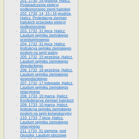
201. 1730, 14 grudnia, Halicz.
Poświadczenie elekcyi
podkomorzego ziemi halickiej
202. 1730, 14, 15 i 16 grudnia,
Halicz. Protestacye ziemian
halickich przeciwko elekcyi
podkomorzego
203. 1732, 31 lipca, Halicz.
Laudum sejmiku ziemskiego
przedsejmowego
204. 1732, 31 lipca, Halicz.
Instrukcya sejmiku ziemskiego
posłom na sejm walny
205. 1732, 15 września, Halicz.
Laudum sejmiku ziemskiego
deputackiego
206. 1732, 16 września, Halicz.
Laudum sejmiku ziemskiego
gospodarskiego
207. 1732, 17 listopada, Halicz.
Laudum sejmiku ziemskiego
relacyjnego
208. 1733, 10 marca, Halicz.
Konfederacya ziemian halickich­
209. 1733, 10 marca, Halicz.
Instrukcya sejmiku ziemskiego
posłom na sejm konwokacyjny
210. 1733, 7 lipca, Halicz.
Laudum sejmiku ziemskiego
relacyjnego
211. 1733, 31 sierpnia, pod
Gruszką. Laudum obozowe