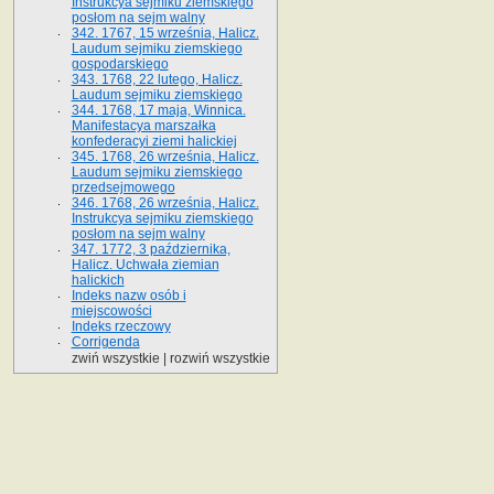
Instrukcya sejmiku ziemskiego
posłom na sejm walny
342. 1767, 15 września, Halicz.
Laudum sejmiku ziemskiego
gospodarskiego
343. 1768, 22 lutego, Halicz.
Laudum sejmiku ziemskiego
344. 1768, 17 maja, Winnica.
Manifestacya marszałka
konfederacyi ziemi halickiej
345. 1768, 26 września, Halicz.
Laudum sejmiku ziemskiego
przedsejmowego
346. 1768, 26 września, Halicz.
Instrukcya sejmiku ziemskiego
posłom na sejm walny
347. 1772, 3 października,
Halicz. Uchwała ziemian
halickich
Indeks nazw osób i
miejscowości
Indeks rzeczowy
Corrigenda
zwiń wszystkie
|
rozwiń wszystkie