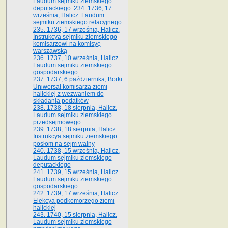
Laudum sejmiku ziemskiego
deputackiego. 234. 1736, 17
września, Halicz. Laudum
sejmiku ziemskiego relacyjnego
235. 1736, 17 września, Halicz.
Instrukcya sejmiku ziemskiego
komisarzowi na komisyę
warszawską
236. 1737, 10 września, Halicz.
Laudum sejmiku ziemskiego
gospodarskiego
237. 1737, 6 października, Borki.
Uniwersał komisarza ziemi
halickiej z wezwaniem do
składania podatków
238. 1738, 18 sierpnia, Halicz.
Laudum sejmiku ziemskiego
przedsejmowego
239. 1738, 18 sierpnia, Halicz.
Instrukcya sejmiku ziemskiego
posłom na sejm walny
240. 1738, 15 września, Halicz.
Laudum sejmiku ziemskiego
deputackiego
241. 1739, 15 września, Halicz.
Laudum sejmiku ziemskiego
gospodarskiego
242. 1739, 17 września, Halicz.
Elekcya podkomorzego ziemi
halickiej
243. 1740, 15 sierpnia, Halicz.
Laudum sejmiku ziemskiego