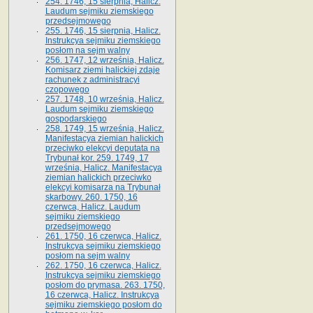
254. 1746, 15 sierpnia, Halicz.
Laudum sejmiku ziemskiego
przedsejmowego
255. 1746, 15 sierpnia, Halicz.
Instrukcya sejmiku ziemskiego
posłom na sejm walny
256. 1747, 12 września, Halicz.
Komisarz ziemi halickiej zdaje
rachunek z administracyi
czopowego
257. 1748, 10 września, Halicz.
Laudum sejmiku ziemskiego
gospodarskiego
258. 1749, 15 września, Halicz.
Manifestacya ziemian halickich
przeciwko elekcyi deputata na
Trybunał kor. 259. 1749, 17
września, Halicz. Manifestacya
ziemian halickich przeciwko
elekcyi komisarza na Trybunał
skarbowy. 260. 1750, 16
czerwca, Halicz. Laudum
sejmiku ziemskiego
przedsejmowego
261. 1750, 16 czerwca, Halicz.
Instrukcya sejmiku ziemskiego
posłom na sejm walny
262. 1750, 16 czerwca, Halicz.
Instrukcya sejmiku ziemskiego
posłom do prymasa. 263. 1750,
16 czerwca, Halicz. Instrukcya
sejmiku ziemskiego posłom do