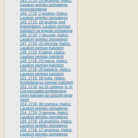
143. 1715, 10 września, Halicz.
Laudum sejmiku ziemskiego
gospodarskiego
144. 1715, 2 grudnia, Halicz.
Laudum sejmiku ziemskiego
145. 1715, 18 grudnia, pod
Kąkolnikami. Laudum ziemian
halickich na popisie uchwalone
146. 1716, 7 stycznia, Halicz.
Laudum sejmiku ziemskiego
147. 1716, 22 stycznia, Halicz.
Laudum ziemian halickich
148. 1716, 6 lutego, Halicz.
Laudum ziemian halickich
149. 1716, 23 marca, Halicz.
Laudum ziemian halickich
150. 1716, 20 kwietnia, Halicz.
Laudum ziemian halickich
151. 1716, 18 maja, Halicz.
Konfederacya ziemian halickich
152. 1716, po 15 czerwca, b. m.
List marszałka konfederacyi
ziemi halickiej do szlachty tejże
ziemi
153. 1716, 30 czerwca, Halicz.
Laudum sejmiku ziemskiego
154. 1716, 3 sierpnia, Halicz.
Laudum sejmiku ziemskiego
155. 1716, 16 września, Halicz.
Laudum sejmiku ziemskiego
156. 1716, 17 września, Halicz.
Laudum sejmiku ziemskiego