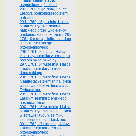
laudum sejmiku przez
urzędników tejże ziemi
293. 1760, 9 grudnia, Halicz.
Elekcya podkomorzego ziemi
halickiej
294. 1760, 15 grudnia, Halicz.
Manifestacya kasztelana
halickiego przeciwko elekcyi
podkomorzego tejże ziemi. 295.
1761, 9 marca, Halicz. Laudum
sejmiku ziemskiego
przedsejmowego
296. 1761, 10 marca, Halicz.
Instrukcya sejmiku ziemskiego
posłom na sejm walny
297. 1761, 14 września, Halicz.
Laudum sejmiku ziemskiego
deputackiego
298. 1761, 15 września, Halicz.
Manifestacye ziemian halickich
w sprawie elekcyi deputata na
Trybunał kor.
299. 1761, 15 września, Halicz.
Laudum sejmiku ziemskiego
gospodarskiego
300. 1761, 15 września, Halicz.
Manifestacye ziemian halickich
w sprawie laudum sejmiku
ziemskiego gospodarskiego
301. 1762, 17 sierpnia, Halicz.
Laudum sejmiku ziemskiego
przedsejmowego