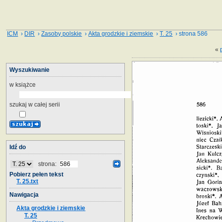
ICM
›
DIR
›
Zasoby polskie
›
Akta grodzkie i ziemskie
›
T. 25
› strona 586
«
Wyszukiwanie
w książce
szukaj w całej serii
Idź do
strona:
Pobierz pełen tekst
T. 25.txt
Nawigacja
Akta grodzkie i ziemskie
T. 25