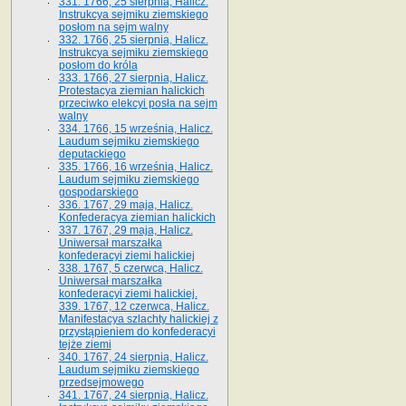
331. 1766, 25 sierpnia, Halicz.
Instrukcya sejmiku ziemskiego
posłom na sejm walny
332. 1766, 25 sierpnia, Halicz.
Instrukcya sejmiku ziemskiego
posłom do króla
333. 1766, 27 sierpnia, Halicz.
Protestacya ziemian halickich
przeciwko elekcyi posła na sejm
walny
334. 1766, 15 września, Halicz.
Laudum sejmiku ziemskiego
deputackiego
335. 1766, 16 września, Halicz.
Laudum sejmiku ziemskiego
gospodarskiego
336. 1767, 29 maja, Halicz.
Konfederacya ziemian halickich
337. 1767, 29 maja, Halicz.
Uniwersał marszałka
konfederacyi ziemi halickiej
338. 1767, 5 czerwca, Halicz.
Uniwersał marszałka
konfederacyi ziemi halickiej.
339. 1767, 12 czerwca, Halicz.
Manifestacya szlachty halickiej z
przystąpieniem do konfederacyi
tejże ziemi
340. 1767, 24 sierpnia, Halicz.
Laudum sejmiku ziemskiego
przedsejmowego
341. 1767, 24 sierpnia, Halicz.