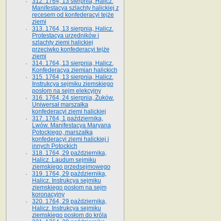
312. 1764, 13 sierpnia, Halicz.
Manifestacya szlachty halickiej z
recesem od konfederacyi tejże
ziemi
313. 1764, 13 sierpnia, Halicz.
Protestacya urzędników i
szlachty ziemi halickiej
przeciwko konfederacyi tejże
ziemi
314. 1764, 13 sierpnia, Halicz.
Konfederacya ziemian halickich
315. 1764, 13 sierpnia, Halicz.
Instrukcya sejmiku ziemskiego
posłom na sejm elekcyjny
316. 1764, 24 sierpnia, Żuków.
Uniwersał marszałka
konfederacyi ziemi halickiej
317. 1764, 1 października,
Lwów. Manifestacya Maryana
Potockiego, marszałka
konfederacyi ziemi halickiej i
innych Potockich
318. 1764, 29 października,
Halicz. Laudum sejmiku
ziemskiego przedsejmowego
319. 1764, 29 października,
Halicz. Instrukcya sejmiku
ziemskiego posłom na sejm
koronacyjny
320. 1764, 29 października,
Halicz. Instrukcya sejmiku
ziemskiego posłom do króla