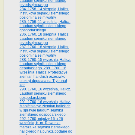
Laudum sejmiku ziemskiego
przedsejmowego
284. 1758, 14 sierpnia, Halicz.
Instrukcya sejmiku ziemskiego
posłom na sejm walny
285. 1759, 11 września, Halicz.
Laudum sejmiku ziemskiego
gospodarskiego
286. 1760, 18 sierpnia, Halicz.
Laudum sejmiku ziemskiego
przedsejmowego
287. 1760, 18 sierpnia, Halicz.
Instrukcya sejmiku ziemskiego
posłom na sejm walny
288. 1760, 15 września, Halicz.
Laudum sejmiku ziemskiego
deputackiego. 289. 1760, 16
września, Halicz. Protestacye
ziemian halickich przeciwko
elekcyi deputata na Trybunał
kor.
290. 1760, 16 września, Halicz.
Laudum sejmiku ziemskiego
gospodarskiego
291. 1760, 16 września, Halicz.
Manifestacye ziemian halickich
w sprawie laudum sejmiku
ziemskiego gospodarskiego
292. 1760, między 16 a 26
września, b. m. Rewersał
marszałka sejmiku ziemskiego
halickiego na punkta podane do