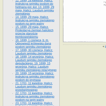
12. 1699, 28 kwietnia, Halicz.
Instrukcya sejmiku posłom do
hetmana pol. kor. 13. 1699, 29
maja, Halicz. Laudum sejmiku
ziemskiego
14. 1699, 29 maja, Halicz.
Instrukcya sejmiku ziemskiego
posłom na sejm walny
15. 1699, 29 maja, Halicz.
Protestacya ziemian halickich
przeciw staroście
trembowelskiemu
16. 1699, 1 czerwca, b. m.
Odpowiedź królewska dana
«
posłom sejmiku ziemskiego
17. 1699, 30 czerwca, Halicz.
Laudum sejmiku ziemskiego
18. 1699, 14 września, Halicz.
Laudum sejmiku ziemskiego
deputackiego. 19. 1699, 15
września, Halicz. Laudum
sejmiku ziemskiego relacyjnego
20. 1699, 15 września, Halicz.
Instrukcya sejmiku ziemskiego
posłom do prymasa
21. 1701, 11 kwietnia, Halicz.
Laudum sejmiku ziemskiego
przedsejmowego
22. 1701, 11 kwietnia, Halicz.
Instrukcya sejmiku ziemskiego
posłom na sejm walny
23. 1701, 11 kwietnia, Halicz.