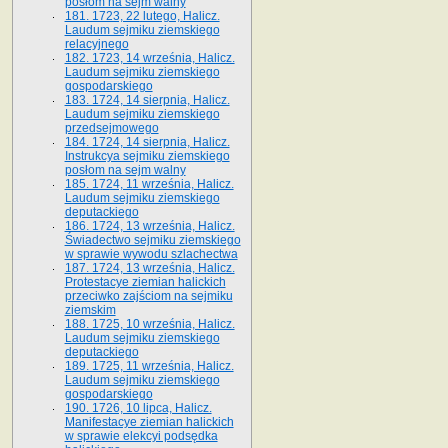
posłom na sejm walny
181. 1723, 22 lutego, Halicz.
Laudum sejmiku ziemskiego
relacyjnego
182. 1723, 14 września, Halicz.
Laudum sejmiku ziemskiego
gospodarskiego
183. 1724, 14 sierpnia, Halicz.
Laudum sejmiku ziemskiego
przedsejmowego
184. 1724, 14 sierpnia, Halicz.
Instrukcya sejmiku ziemskiego
posłom na sejm walny
185. 1724, 11 września, Halicz.
Laudum sejmiku ziemskiego
deputackiego
186. 1724, 13 września, Halicz.
Świadectwo sejmiku ziemskiego
w sprawie wywodu szlachectwa
187. 1724, 13 września, Halicz.
Protestacye ziemian halickich
przeciwko zajściom na sejmiku
ziemskim
188. 1725, 10 września, Halicz.
Laudum sejmiku ziemskiego
deputackiego
189. 1725, 11 września, Halicz.
Laudum sejmiku ziemskiego
gospodarskiego
190. 1726, 10 lipca, Halicz.
Manifestacye ziemian halickich
w sprawie elekcyi podsędka