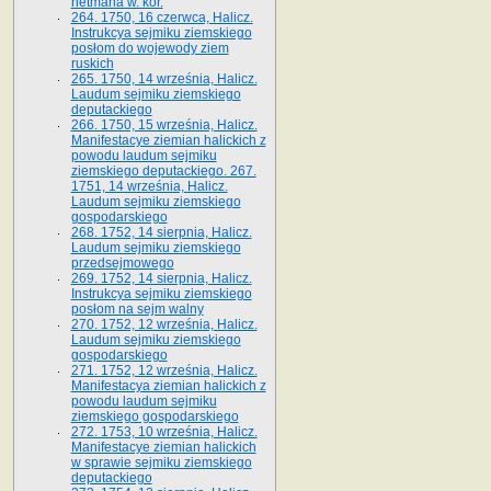
hetmana w. kor.
264. 1750, 16 czerwca, Halicz.
Instrukcya sejmiku ziemskiego
posłom do wojewody ziem
ruskich
265. 1750, 14 września, Halicz.
Laudum sejmiku ziemskiego
deputackiego
266. 1750, 15 września, Halicz.
Manifestacye ziemian halickich z
powodu laudum sejmiku
ziemskiego deputackiego. 267.
1751, 14 września, Halicz.
Laudum sejmiku ziemskiego
gospodarskiego
268. 1752, 14 sierpnia, Halicz.
Laudum sejmiku ziemskiego
przedsejmowego
269. 1752, 14 sierpnia, Halicz.
Instrukcya sejmiku ziemskiego
posłom na sejm walny
270. 1752, 12 września, Halicz.
Laudum sejmiku ziemskiego
gospodarskiego
271. 1752, 12 września, Halicz.
Manifestacya ziemian halickich z
powodu laudum sejmiku
ziemskiego gospodarskiego
272. 1753, 10 września, Halicz.
Manifestacye ziemian halickich
w sprawie sejmiku ziemskiego
deputackiego