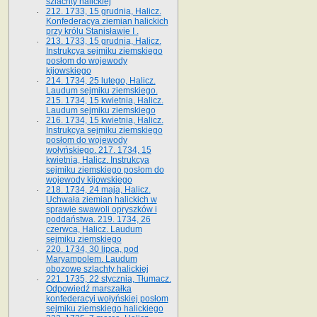
szlachty halickiej
212. 1733, 15 grudnia, Halicz.
Konfederacya ziemian halickich
przy królu Stanisławie I .
213. 1733, 15 grudnia, Halicz.
Instrukcya sejmiku ziemskiego
posłom do wojewody
kijowskiego
214. 1734, 25 lutego, Halicz.
Laudum sejmiku ziemskiego.
215. 1734, 15 kwietnia, Halicz.
Laudum sejmiku ziemskiego
216. 1734, 15 kwietnia, Halicz.
Instrukcya sejmiku ziemskiego
posłom do wojewody
wołyńskiego. 217. 1734, 15
kwietnia, Halicz. Instrukcya
sejmiku ziemskiego posłom do
wojewody kijowskiego
218. 1734, 24 maja, Halicz.
Uchwała ziemian halickich w
sprawie swawoli opryszków i
poddaństwa. 219. 1734, 26
czerwca, Halicz. Laudum
sejmiku ziemskiego
220. 1734, 30 lipca, pod
Maryampolem. Laudum
obozowe szlachty halickiej
221. 1735, 22 stycznia, Tłumacz.
Odpowiedź marszałka
konfederacyi wołyńskiej posłom
sejmiku ziemskiego halickiego