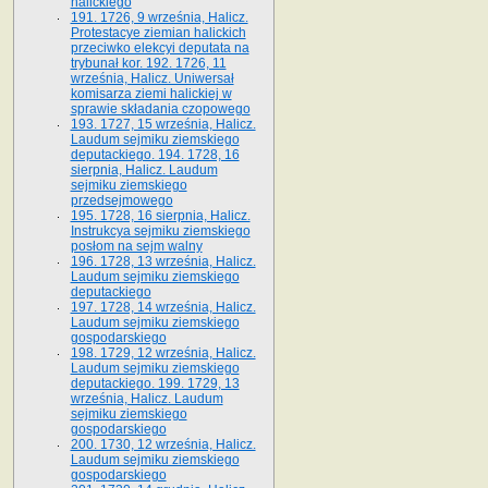
halickiego
191. 1726, 9 września, Halicz.
Protestacye ziemian halickich
przeciwko elekcyi deputata na
trybunał kor. 192. 1726, 11
września, Halicz. Uniwersał
komisarza ziemi halickiej w
sprawie składania czopowego
193. 1727, 15 września, Halicz.
Laudum sejmiku ziemskiego
deputackiego. 194. 1728, 16
sierpnia, Halicz. Laudum
sejmiku ziemskiego
przedsejmowego
195. 1728, 16 sierpnia, Halicz.
Instrukcya sejmiku ziemskiego
posłom na sejm walny
196. 1728, 13 września, Halicz.
Laudum sejmiku ziemskiego
deputackiego
197. 1728, 14 września, Halicz.
Laudum sejmiku ziemskiego
gospodarskiego
198. 1729, 12 września, Halicz.
Laudum sejmiku ziemskiego
deputackiego. 199. 1729, 13
września, Halicz. Laudum
sejmiku ziemskiego
gospodarskiego
200. 1730, 12 września, Halicz.
Laudum sejmiku ziemskiego
gospodarskiego