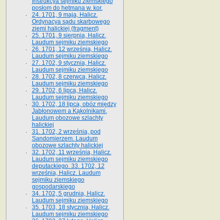
Instrukcya sejmiku ziemskiego
posłom do hetmana w. kor.
24. 1701, 9 maja, Halicz.
Ordynacya sądu skarbowego
ziemi halickiej (fragment)
25. 1701, 9 sierpnia, Halicz.
Laudum sejmiku ziemskiego
26. 1701, 12 września, Halicz.
Laudum sejmiku ziemskiego
27. 1702, 9 stycznia, Halicz.
Laudum sejmiku ziemskiego
28. 1702, 8 czerwca, Halicz.
Laudum sejmiku ziemskiego
29. 1702, 6 lipca, Halicz.
Laudum sejmiku ziemskiego
30. 1702, 18 lipca, obóz między
Jabłonowem a Kąkolnikami.
Laudum obozowe szlachty
halickiej
31. 1702, 2 września, pod
Sandomierzem. Laudum
obozowe szlachty halickiej
32. 1702, 11 września, Halicz.
Laudum sejmiku ziemskiego
deputackiego. 33. 1702, 12
września, Halicz. Laudum
sejmiku ziemskiego
gospodarskiego
34. 1702, 5 grudnia, Halicz.
Laudum sejmiku ziemskiego
35. 1703, 18 stycznia, Halicz.
Laudum sejmiku ziemskiego