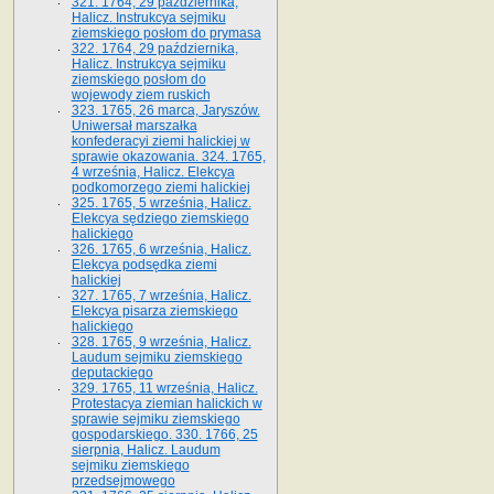
321. 1764, 29 października,
Halicz. Instrukcya sejmiku
ziemskiego posłom do prymasa
322. 1764, 29 października,
Halicz. Instrukcya sejmiku
ziemskiego posłom do
wojewody ziem ruskich
323. 1765, 26 marca, Jaryszów.
Uniwersał marszałka
konfederacyi ziemi halickiej w
sprawie okazowania. 324. 1765,
4 września, Halicz. Elekcya
podkomorzego ziemi halickiej
325. 1765, 5 września, Halicz.
Elekcya sędziego ziemskiego
halickiego
326. 1765, 6 września, Halicz.
Elekcya podsędka ziemi
halickiej
327. 1765, 7 września, Halicz.
Elekcya pisarza ziemskiego
halickiego
328. 1765, 9 września, Halicz.
Laudum sejmiku ziemskiego
deputackiego
329. 1765, 11 września, Halicz.
Protestacya ziemian halickich w
sprawie sejmiku ziemskiego
gospodarskiego. 330. 1766, 25
sierpnia, Halicz. Laudum
sejmiku ziemskiego
przedsejmowego