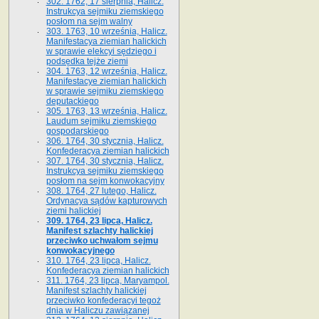
302. 1762, 17 sierpnia, Halicz.
Instrukcya sejmiku ziemskiego
posłom na sejm walny
303. 1763, 10 września, Halicz.
Manifestacya ziemian halickich
w sprawie elekcyi sędziego i
podsędka tejże ziemi
304. 1763, 12 września, Halicz.
Manifestacye ziemian halickich
w sprawie sejmiku ziemskiego
deputackiego
305. 1763, 13 września, Halicz.
Laudum sejmiku ziemskiego
gospodarskiego
306. 1764, 30 stycznia, Halicz.
Konfederacya ziemian halickich
307. 1764, 30 stycznia, Halicz.
Instrukcya sejmiku ziemskiego
posłom na sejm konwokacyjny
308. 1764, 27 lutego, Halicz.
Ordynacya sądów kapturowych
ziemi halickiej
309. 1764, 23 lipca, Halicz.
Manifest szlachty halickiej
przeciwko uchwałom sejmu
konwokacyjnego
310. 1764, 23 lipca, Halicz.
Konfederacya ziemian halickich
311. 1764, 23 lipca, Maryampol.
Manifest szlachty halickiej
przeciwko konfederacyi tegoż
dnia w Haliczu zawiązanej