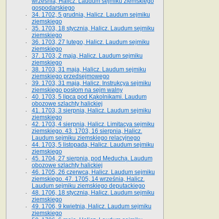
września, Halicz. Laudum sejmiku ziemskiego
gospodarskiego
34. 1702, 5 grudnia, Halicz. Laudum sejmiku
ziemskiego
35. 1703, 18 stycznia, Halicz. Laudum sejmiku
ziemskiego
36. 1703, 27 lutego, Halicz. Laudum sejmiku
ziemskiego
37. 1703, 2 maja, Halicz. Laudum sejmiku
ziemskiego
38. 1703, 31 maja, Halicz. Laudum sejmiku
ziemskiego przedsejmowego
39. 1703, 31 maja, Halicz. Instrukcya sejmiku
ziemskiego posłom na sejm walny
40. 1703, 5 lipca pod Kąkolnikami. Laudum
obozowe szlachty halickiej
41­. 1703, 3 sierpnia, Halicz. Laudum sejmiku
ziemskiego
42. 1703, 4 sierpnia, Halicz. Limitacya sejmiku
ziemskiego. 43. 1703, 16 sierpnia, Halicz.
Laudum sejmiku ziemskiego relacyjnego
44. 1703, 5 listopada, Halicz. Laudum sejmiku
ziemskiego
45. 1704, 27 sierpnia, pod Meduchą. Laudum
obozowe szlachty halickiej
46. 1705, 26 czerwca, Halicz. Laudum sejmiku
ziemskiego. 47. 1705, 14 września, Halicz.
Laudum sejmiku ziemskiego deputackiego
48. 1706, 18 stycznia, Halicz. Laudum sejmiku
ziemskiego
49. 1706, 9 kwietnia, Halicz. Laudum sejmiku
ziemskiego