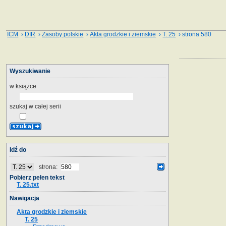
ICM
›
DIR
›
Zasoby polskie
›
Akta grodzkie i ziemskie
›
T. 25
› strona 580
Wyszukiwanie
w książce
szukaj w całej serii
Idź do
strona:
Pobierz pełen tekst
T. 25.txt
Nawigacja
Akta grodzkie i ziemskie
T. 25