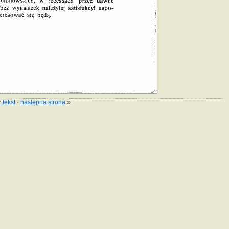
 tekst
·
następna strona
»