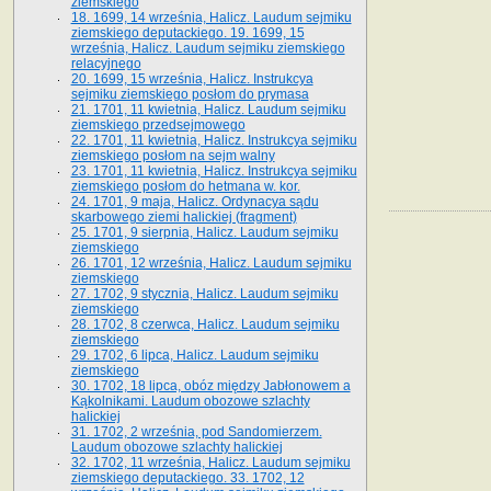
ziemskiego
18. 1699, 14 września, Halicz. Laudum sejmiku
ziemskiego deputackiego. 19. 1699, 15
września, Halicz. Laudum sejmiku ziemskiego
relacyjnego
20. 1699, 15 września, Halicz. Instrukcya
sejmiku ziemskiego posłom do prymasa
21. 1701, 11 kwietnia, Halicz. Laudum sejmiku
ziemskiego przedsejmowego
22. 1701, 11 kwietnia, Halicz. Instrukcya sejmiku
ziemskiego posłom na sejm walny
23. 1701, 11 kwietnia, Halicz. Instrukcya sejmiku
ziemskiego posłom do hetmana w. kor.
24. 1701, 9 maja, Halicz. Ordynacya sądu
skarbowego ziemi halickiej (fragment)
25. 1701, 9 sierpnia, Halicz. Laudum sejmiku
ziemskiego
26. 1701, 12 września, Halicz. Laudum sejmiku
ziemskiego
27. 1702, 9 stycznia, Halicz. Laudum sejmiku
ziemskiego
28. 1702, 8 czerwca, Halicz. Laudum sejmiku
ziemskiego
29. 1702, 6 lipca, Halicz. Laudum sejmiku
ziemskiego
30. 1702, 18 lipca, obóz między Jabłonowem a
Kąkolnikami. Laudum obozowe szlachty
halickiej
31. 1702, 2 września, pod Sandomierzem.
Laudum obozowe szlachty halickiej
32. 1702, 11 września, Halicz. Laudum sejmiku
ziemskiego deputackiego. 33. 1702, 12