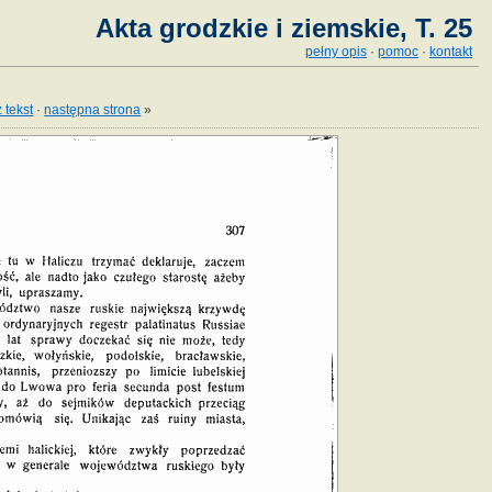
Akta grodzkie i ziemskie, T. 25
pełny opis
·
pomoc
·
kontakt
 tekst
·
następna strona
»