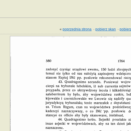
«
poprzednia strona
·
pobierz skan
·
pobierz