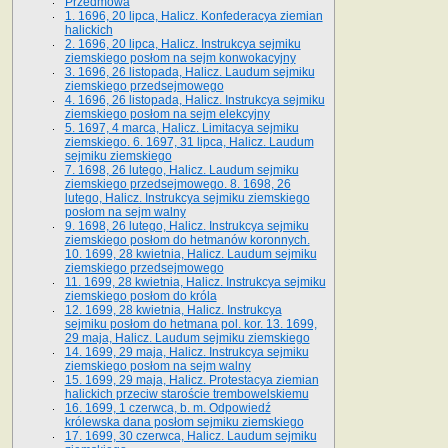
Przedmowa
1. 1696, 20 lipca, Halicz. Konfederacya ziemian
halickich
2. 1696, 20 lipca, Halicz. Instrukcya sejmiku
ziemskiego posłom na sejm konwokacyjny
3. 1696, 26 listopada, Halicz. Laudum sejmiku
ziemskiego przedsejmowego
4. 1696, 26 listopada, Halicz. Instrukcya sejmiku
ziemskiego posłom na sejm elekcyjny
5. 1697, 4 marca, Halicz. Limitacya sejmiku
ziemskiego. 6. 1697, 31 lipca, Halicz. Laudum
sejmiku ziemskiego
7. 1698, 26 lutego, Halicz. Laudum sejmiku
ziemskiego przedsejmowego. 8. 1698, 26
lutego, Halicz. Instrukcya sejmiku ziemskiego
posłom na sejm walny
9. 1698, 26 lutego, Halicz. Instrukcya sejmiku
ziemskiego posłom do hetmanów koronnych.
10. 1699, 28 kwietnia, Halicz. Laudum sejmiku
ziemskiego przedsejmowego
11. 1699, 28 kwietnia, Halicz. Instrukcya sejmiku
ziemskiego posłom do króla
12. 1699, 28 kwietnia, Halicz. Instrukcya
sejmiku posłom do hetmana pol. kor. 13. 1699,
29 maja, Halicz. Laudum sejmiku ziemskiego
14. 1699, 29 maja, Halicz. Instrukcya sejmiku
ziemskiego posłom na sejm walny
15. 1699, 29 maja, Halicz. Protestacya ziemian
halickich przeciw staroście trembowelskiemu
16. 1699, 1 czerwca, b. m. Odpowiedź
królewska dana posłom sejmiku ziemskiego
17. 1699, 30 czerwca, Halicz. Laudum sejmiku