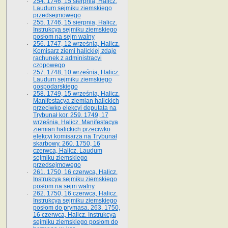
254. 1746, 15 sierpnia, Halicz.
Laudum sejmiku ziemskiego
przedsejmowego
255. 1746, 15 sierpnia, Halicz.
Instrukcya sejmiku ziemskiego
posłom na sejm walny
256. 1747, 12 września, Halicz.
Komisarz ziemi halickiej zdaje
rachunek z administracyi
czopowego
257. 1748, 10 września, Halicz.
Laudum sejmiku ziemskiego
gospodarskiego
258. 1749, 15 września, Halicz.
Manifestacya ziemian halickich
przeciwko elekcyi deputata na
Trybunał kor. 259. 1749, 17
września, Halicz. Manifestacya
ziemian halickich przeciwko
elekcyi komisarza na Trybunał
skarbowy. 260. 1750, 16
czerwca, Halicz. Laudum
sejmiku ziemskiego
przedsejmowego
261. 1750, 16 czerwca, Halicz.
Instrukcya sejmiku ziemskiego
posłom na sejm walny
262. 1750, 16 czerwca, Halicz.
Instrukcya sejmiku ziemskiego
posłom do prymasa. 263. 1750,
16 czerwca, Halicz. Instrukcya
sejmiku ziemskiego posłom do