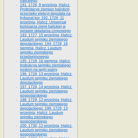
halickiego
191. 1726, 9 września, Halicz.
Protestacye ziemian halickich
przeciwko elekcyi deputata na
trybunał kor. 192. 1726, 11
września, Halicz. Uniwersał
komisarza ziemi halickiej w
sprawie składania czopowego
193. 1727, 15 września, Halicz.
Laudum sejmiku ziemskiego
deputackiego. 194. 1728, 16
sierpnia, Halicz. Laudum
sejmiku ziemskiego
przedsejmowego
195. 1728, 16 sierpnia, Halicz.
Instrukcya sejmiku ziemskiego
posłom na sejm walny
196. 1728, 13 września, Halicz.
Laudum sejmiku ziemskiego
deputackiego
197. 1728, 14 września, Halicz.
Laudum sejmiku ziemskiego
gospodarskiego
198. 1729, 12 września, Halicz.
Laudum sejmiku ziemskiego
deputackiego. 199. 1729, 13
września, Halicz. Laudum
sejmiku ziemskiego
gospodarskiego
200. 1730, 12 września, Halicz.
Laudum sejmiku ziemskiego
gospodarskiego