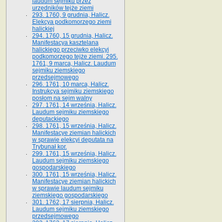
laudum sejmiku przez
urzędników tejże ziemi
293. 1760, 9 grudnia, Halicz.
Elekcya podkomorzego ziemi
halickiej
294. 1760, 15 grudnia, Halicz.
Manifestacya kasztelana
halickiego przeciwko elekcyi
podkomorzego tejże ziemi. 295.
1761, 9 marca, Halicz. Laudum
sejmiku ziemskiego
przedsejmowego
296. 1761, 10 marca, Halicz.
Instrukcya sejmiku ziemskiego
posłom na sejm walny
297. 1761, 14 września, Halicz.
Laudum sejmiku ziemskiego
deputackiego
298. 1761, 15 września, Halicz.
Manifestacye ziemian halickich
w sprawie elekcyi deputata na
Trybunał kor.
299. 1761, 15 września, Halicz.
Laudum sejmiku ziemskiego
gospodarskiego
300. 1761, 15 września, Halicz.
Manifestacye ziemian halickich
w sprawie laudum sejmiku
ziemskiego gospodarskiego
301. 1762, 17 sierpnia, Halicz.
Laudum sejmiku ziemskiego
przedsejmowego