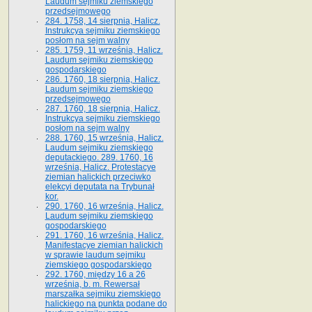
Laudum sejmiku ziemskiego
przedsejmowego
284. 1758, 14 sierpnia, Halicz.
Instrukcya sejmiku ziemskiego
posłom na sejm walny
285. 1759, 11 września, Halicz.
Laudum sejmiku ziemskiego
gospodarskiego
286. 1760, 18 sierpnia, Halicz.
Laudum sejmiku ziemskiego
przedsejmowego
287. 1760, 18 sierpnia, Halicz.
Instrukcya sejmiku ziemskiego
posłom na sejm walny
288. 1760, 15 września, Halicz.
Laudum sejmiku ziemskiego
deputackiego. 289. 1760, 16
września, Halicz. Protestacye
ziemian halickich przeciwko
elekcyi deputata na Trybunał
kor.
290. 1760, 16 września, Halicz.
Laudum sejmiku ziemskiego
gospodarskiego
291. 1760, 16 września, Halicz.
Manifestacye ziemian halickich
w sprawie laudum sejmiku
ziemskiego gospodarskiego
292. 1760, między 16 a 26
września, b. m. Rewersał
marszałka sejmiku ziemskiego
halickiego na punkta podane do