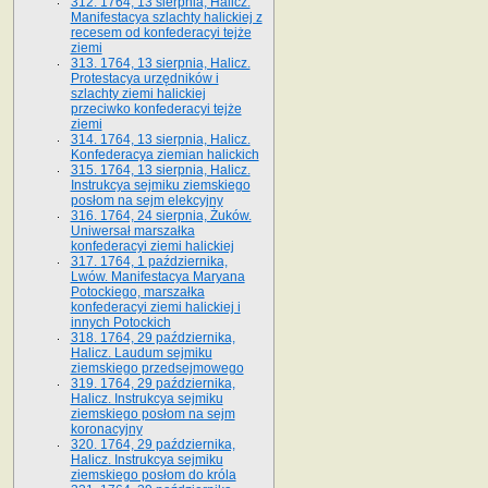
312. 1764, 13 sierpnia, Halicz.
Manifestacya szlachty halickiej z
recesem od konfederacyi tejże
ziemi
313. 1764, 13 sierpnia, Halicz.
Protestacya urzędników i
szlachty ziemi halickiej
przeciwko konfederacyi tejże
ziemi
314. 1764, 13 sierpnia, Halicz.
Konfederacya ziemian halickich
315. 1764, 13 sierpnia, Halicz.
Instrukcya sejmiku ziemskiego
posłom na sejm elekcyjny
316. 1764, 24 sierpnia, Żuków.
Uniwersał marszałka
konfederacyi ziemi halickiej
317. 1764, 1 października,
Lwów. Manifestacya Maryana
Potockiego, marszałka
konfederacyi ziemi halickiej i
innych Potockich
318. 1764, 29 października,
Halicz. Laudum sejmiku
ziemskiego przedsejmowego
319. 1764, 29 października,
Halicz. Instrukcya sejmiku
ziemskiego posłom na sejm
koronacyjny
320. 1764, 29 października,
Halicz. Instrukcya sejmiku
ziemskiego posłom do króla