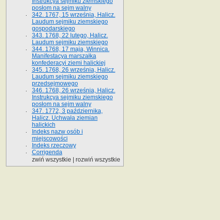
Instrukcya sejmiku ziemskiego
posłom na sejm walny
342. 1767, 15 września, Halicz.
Laudum sejmiku ziemskiego
gospodarskiego
343. 1768, 22 lutego, Halicz.
Laudum sejmiku ziemskiego
344. 1768, 17 maja, Winnica.
Manifestacya marszałka
konfederacyi ziemi halickiej
345. 1768, 26 września, Halicz.
Laudum sejmiku ziemskiego
przedsejmowego
346. 1768, 26 września, Halicz.
Instrukcya sejmiku ziemskiego
posłom na sejm walny
347. 1772, 3 października,
Halicz. Uchwała ziemian
halickich
Indeks nazw osób i
miejscowości
Indeks rzeczowy
Corrigenda
zwiń wszystkie
|
rozwiń wszystkie