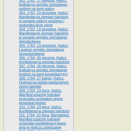
302. 1762, 17 sierpnia, Halicz.
Instrukcya sejmiku ziemskiego
posłom na sejm walny
303. 1763, 10 września, Halicz.
Manifestacya ziemian halickich
w sprawie elekcyi sędziego i
podsędka tejże ziemi
304. 1763, 12 września, Halicz.
Manifestacye ziemian halickich
w sprawie sejmiku ziemskiego
deputackiego
305. 1763, 13 września, Halicz.
Laudum sejmiku ziemskiego
gospodarskiego
306. 1764, 30 stycznia, Halicz.
Konfederacya ziemian halickich
307. 1764, 30 stycznia, Halicz.
Instrukcya sejmiku ziemskiego
posłom na sejm konwokacyjny
308. 1764, 27 lutego, Halicz.
Ordynacya sądów kapturowych
ziemi halickiej
309. 1764, 23 lipca, Halicz.
Manifest szlachty halickiej
przeciwko uchwałom sejmu
konwokacyjnego
310. 1764, 23 lipca, Halicz.
Konfederacya ziemian halickich
311. 1764, 23 lipca, Maryampol.
Manifest szlachty halickiej
przeciwko konfederacyi tegoż
dnia w Haliczu zawiązanej