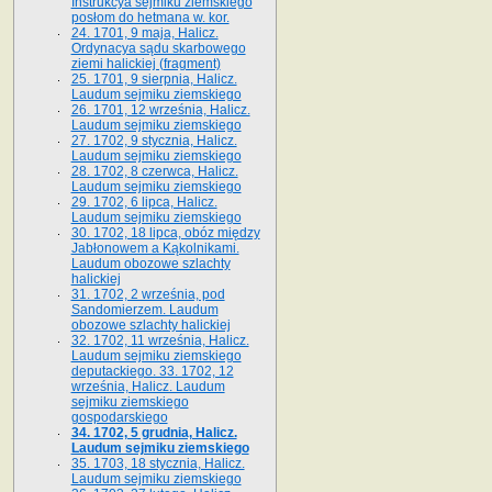
Instrukcya sejmiku ziemskiego
posłom do hetmana w. kor.
24. 1701, 9 maja, Halicz.
Ordynacya sądu skarbowego
ziemi halickiej (fragment)
25. 1701, 9 sierpnia, Halicz.
Laudum sejmiku ziemskiego
26. 1701, 12 września, Halicz.
Laudum sejmiku ziemskiego
27. 1702, 9 stycznia, Halicz.
Laudum sejmiku ziemskiego
28. 1702, 8 czerwca, Halicz.
Laudum sejmiku ziemskiego
29. 1702, 6 lipca, Halicz.
Laudum sejmiku ziemskiego
30. 1702, 18 lipca, obóz między
Jabłonowem a Kąkolnikami.
Laudum obozowe szlachty
halickiej
31. 1702, 2 września, pod
Sandomierzem. Laudum
obozowe szlachty halickiej
32. 1702, 11 września, Halicz.
Laudum sejmiku ziemskiego
deputackiego. 33. 1702, 12
września, Halicz. Laudum
sejmiku ziemskiego
gospodarskiego
34. 1702, 5 grudnia, Halicz.
Laudum sejmiku ziemskiego
35. 1703, 18 stycznia, Halicz.
Laudum sejmiku ziemskiego