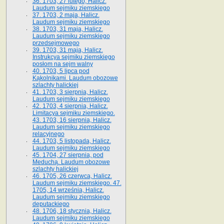
36. 1703, 27 lutego, Halicz.
Laudum sejmiku ziemskiego
37. 1703, 2 maja, Halicz.
Laudum sejmiku ziemskiego
38. 1703, 31 maja, Halicz.
Laudum sejmiku ziemskiego
przedsejmowego
39. 1703, 31 maja, Halicz.
Instrukcya sejmiku ziemskiego
posłom na sejm walny
40. 1703, 5 lipca pod
Kąkolnikami. Laudum obozowe
szlachty halickiej
41­. 1703, 3 sierpnia, Halicz.
Laudum sejmiku ziemskiego
42. 1703, 4 sierpnia, Halicz.
Limitacya sejmiku ziemskiego.
43. 1703, 16 sierpnia, Halicz.
Laudum sejmiku ziemskiego
relacyjnego
44. 1703, 5 listopada, Halicz.
Laudum sejmiku ziemskiego
45. 1704, 27 sierpnia, pod
Meduchą. Laudum obozowe
szlachty halickiej
46. 1705, 26 czerwca, Halicz.
Laudum sejmiku ziemskiego. 47.
1705, 14 września, Halicz.
Laudum sejmiku ziemskiego
deputackiego
48. 1706, 18 stycznia, Halicz.
Laudum sejmiku ziemskiego