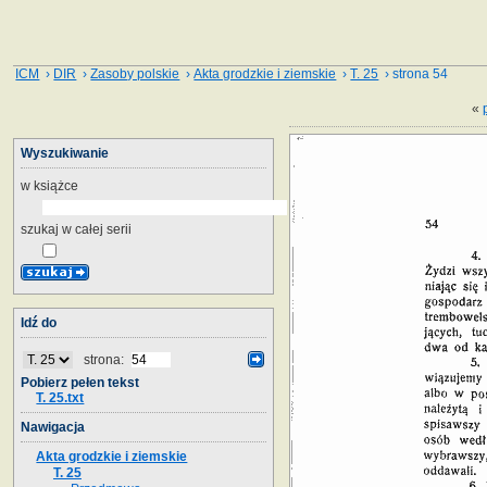
ICM
›
DIR
›
Zasoby polskie
›
Akta grodzkie i ziemskie
›
T. 25
› strona 54
«
Wyszukiwanie
w książce
szukaj w całej serii
Idź do
strona:
Pobierz pełen tekst
T. 25.txt
Nawigacja
Akta grodzkie i ziemskie
T. 25