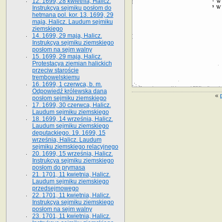
12. 1699, 28 kwietnia, Halicz.
Instrukcya sejmiku posłom do
hetmana pol. kor. 13. 1699, 29
maja, Halicz. Laudum sejmiku
ziemskiego
14. 1699, 29 maja, Halicz.
Instrukcya sejmiku ziemskiego
posłom na sejm walny
15. 1699, 29 maja, Halicz.
Protestacya ziemian halickich
przeciw staroście
trembowelskiemu
16. 1699, 1 czerwca, b. m.
Odpowiedź królewska dana
«
posłom sejmiku ziemskiego
17. 1699, 30 czerwca, Halicz.
Laudum sejmiku ziemskiego
18. 1699, 14 września, Halicz.
Laudum sejmiku ziemskiego
deputackiego. 19. 1699, 15
września, Halicz. Laudum
sejmiku ziemskiego relacyjnego
20. 1699, 15 września, Halicz.
Instrukcya sejmiku ziemskiego
posłom do prymasa
21. 1701, 11 kwietnia, Halicz.
Laudum sejmiku ziemskiego
przedsejmowego
22. 1701, 11 kwietnia, Halicz.
Instrukcya sejmiku ziemskiego
posłom na sejm walny
23. 1701, 11 kwietnia, Halicz.