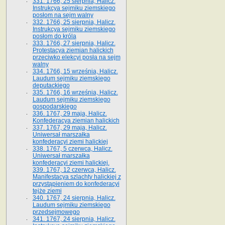
331. 1766, 25 sierpnia, Halicz.
Instrukcya sejmiku ziemskiego
posłom na sejm walny
332. 1766, 25 sierpnia, Halicz.
Instrukcya sejmiku ziemskiego
posłom do króla
333. 1766, 27 sierpnia, Halicz.
Protestacya ziemian halickich
przeciwko elekcyi posła na sejm
walny
334. 1766, 15 września, Halicz.
Laudum sejmiku ziemskiego
deputackiego
335. 1766, 16 września, Halicz.
Laudum sejmiku ziemskiego
gospodarskiego
336. 1767, 29 maja, Halicz.
Konfederacya ziemian halickich
337. 1767, 29 maja, Halicz.
Uniwersał marszałka
konfederacyi ziemi halickiej
338. 1767, 5 czerwca, Halicz.
Uniwersał marszałka
konfederacyi ziemi halickiej.
339. 1767, 12 czerwca, Halicz.
Manifestacya szlachty halickiej z
przystąpieniem do konfederacyi
tejże ziemi
340. 1767, 24 sierpnia, Halicz.
Laudum sejmiku ziemskiego
przedsejmowego
341. 1767, 24 sierpnia, Halicz.