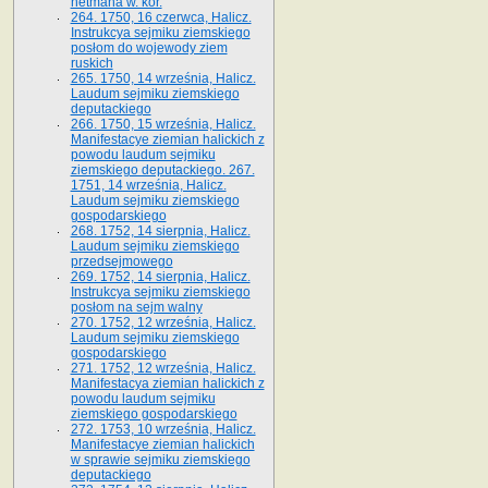
hetmana w. kor.
264. 1750, 16 czerwca, Halicz.
Instrukcya sejmiku ziemskiego
posłom do wojewody ziem
ruskich
265. 1750, 14 września, Halicz.
Laudum sejmiku ziemskiego
deputackiego
266. 1750, 15 września, Halicz.
Manifestacye ziemian halickich z
powodu laudum sejmiku
ziemskiego deputackiego. 267.
1751, 14 września, Halicz.
Laudum sejmiku ziemskiego
gospodarskiego
268. 1752, 14 sierpnia, Halicz.
Laudum sejmiku ziemskiego
przedsejmowego
269. 1752, 14 sierpnia, Halicz.
Instrukcya sejmiku ziemskiego
posłom na sejm walny
270. 1752, 12 września, Halicz.
Laudum sejmiku ziemskiego
gospodarskiego
271. 1752, 12 września, Halicz.
Manifestacya ziemian halickich z
powodu laudum sejmiku
ziemskiego gospodarskiego
272. 1753, 10 września, Halicz.
Manifestacye ziemian halickich
w sprawie sejmiku ziemskiego
deputackiego