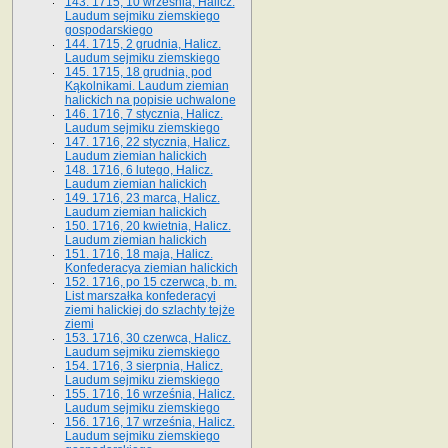
143. 1715, 10 września, Halicz.
Laudum sejmiku ziemskiego
gospodarskiego
144. 1715, 2 grudnia, Halicz.
Laudum sejmiku ziemskiego
145. 1715, 18 grudnia, pod
Kąkolnikami. Laudum ziemian
halickich na popisie uchwalone
146. 1716, 7 stycznia, Halicz.
Laudum sejmiku ziemskiego
147. 1716, 22 stycznia, Halicz.
Laudum ziemian halickich
148. 1716, 6 lutego, Halicz.
Laudum ziemian halickich
149. 1716, 23 marca, Halicz.
Laudum ziemian halickich
150. 1716, 20 kwietnia, Halicz.
Laudum ziemian halickich
151. 1716, 18 maja, Halicz.
Konfederacya ziemian halickich
152. 1716, po 15 czerwca, b. m.
List marszałka konfederacyi
ziemi halickiej do szlachty tejże
ziemi
153. 1716, 30 czerwca, Halicz.
Laudum sejmiku ziemskiego
154. 1716, 3 sierpnia, Halicz.
Laudum sejmiku ziemskiego
155. 1716, 16 września, Halicz.
Laudum sejmiku ziemskiego
156. 1716, 17 września, Halicz.
Laudum sejmiku ziemskiego