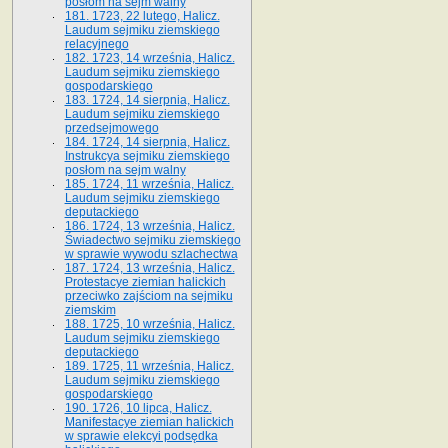
posłom na sejm walny
181. 1723, 22 lutego, Halicz.
Laudum sejmiku ziemskiego
relacyjnego
182. 1723, 14 września, Halicz.
Laudum sejmiku ziemskiego
gospodarskiego
183. 1724, 14 sierpnia, Halicz.
Laudum sejmiku ziemskiego
przedsejmowego
184. 1724, 14 sierpnia, Halicz.
Instrukcya sejmiku ziemskiego
posłom na sejm walny
185. 1724, 11 września, Halicz.
Laudum sejmiku ziemskiego
deputackiego
186. 1724, 13 września, Halicz.
Świadectwo sejmiku ziemskiego
w sprawie wywodu szlachectwa
187. 1724, 13 września, Halicz.
Protestacye ziemian halickich
przeciwko zajściom na sejmiku
ziemskim
188. 1725, 10 września, Halicz.
Laudum sejmiku ziemskiego
deputackiego
189. 1725, 11 września, Halicz.
Laudum sejmiku ziemskiego
gospodarskiego
190. 1726, 10 lipca, Halicz.
Manifestacye ziemian halickich
w sprawie elekcyi podsędka