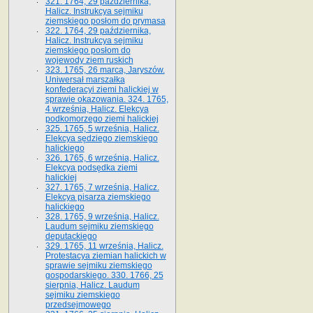
321. 1764, 29 października,
Halicz. Instrukcya sejmiku
ziemskiego posłom do prymasa
322. 1764, 29 października,
Halicz. Instrukcya sejmiku
ziemskiego posłom do
wojewody ziem ruskich
323. 1765, 26 marca, Jaryszów.
Uniwersał marszałka
konfederacyi ziemi halickiej w
sprawie okazowania. 324. 1765,
4 września, Halicz. Elekcya
podkomorzego ziemi halickiej
325. 1765, 5 września, Halicz.
Elekcya sędziego ziemskiego
halickiego
326. 1765, 6 września, Halicz.
Elekcya podsędka ziemi
halickiej
327. 1765, 7 września, Halicz.
Elekcya pisarza ziemskiego
halickiego
328. 1765, 9 września, Halicz.
Laudum sejmiku ziemskiego
deputackiego
329. 1765, 11 września, Halicz.
Protestacya ziemian halickich w
sprawie sejmiku ziemskiego
gospodarskiego. 330. 1766, 25
sierpnia, Halicz. Laudum
sejmiku ziemskiego
przedsejmowego