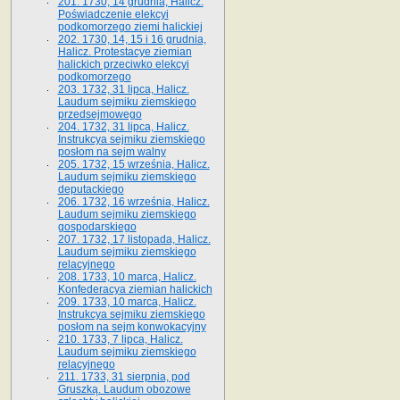
201. 1730, 14 grudnia, Halicz.
Poświadczenie elekcyi
podkomorzego ziemi halickiej
202. 1730, 14, 15 i 16 grudnia,
Halicz. Protestacye ziemian
halickich przeciwko elekcyi
podkomorzego
203. 1732, 31 lipca, Halicz.
Laudum sejmiku ziemskiego
przedsejmowego
204. 1732, 31 lipca, Halicz.
Instrukcya sejmiku ziemskiego
posłom na sejm walny
205. 1732, 15 września, Halicz.
Laudum sejmiku ziemskiego
deputackiego
206. 1732, 16 września, Halicz.
Laudum sejmiku ziemskiego
gospodarskiego
207. 1732, 17 listopada, Halicz.
Laudum sejmiku ziemskiego
relacyjnego
208. 1733, 10 marca, Halicz.
Konfederacya ziemian halickich­
209. 1733, 10 marca, Halicz.
Instrukcya sejmiku ziemskiego
posłom na sejm konwokacyjny
210. 1733, 7 lipca, Halicz.
Laudum sejmiku ziemskiego
relacyjnego
211. 1733, 31 sierpnia, pod
Gruszką. Laudum obozowe