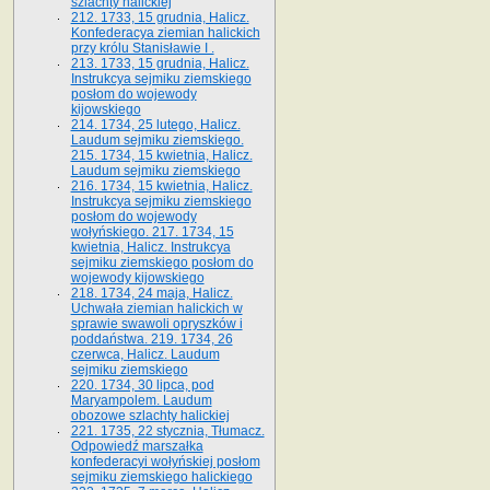
szlachty halickiej
212. 1733, 15 grudnia, Halicz.
Konfederacya ziemian halickich
przy królu Stanisławie I .
213. 1733, 15 grudnia, Halicz.
Instrukcya sejmiku ziemskiego
posłom do wojewody
kijowskiego
214. 1734, 25 lutego, Halicz.
Laudum sejmiku ziemskiego.
215. 1734, 15 kwietnia, Halicz.
Laudum sejmiku ziemskiego
216. 1734, 15 kwietnia, Halicz.
Instrukcya sejmiku ziemskiego
posłom do wojewody
wołyńskiego. 217. 1734, 15
kwietnia, Halicz. Instrukcya
sejmiku ziemskiego posłom do
wojewody kijowskiego
218. 1734, 24 maja, Halicz.
Uchwała ziemian halickich w
sprawie swawoli opryszków i
poddaństwa. 219. 1734, 26
czerwca, Halicz. Laudum
sejmiku ziemskiego
220. 1734, 30 lipca, pod
Maryampolem. Laudum
obozowe szlachty halickiej
221. 1735, 22 stycznia, Tłumacz.
Odpowiedź marszałka
konfederacyi wołyńskiej posłom
sejmiku ziemskiego halickiego