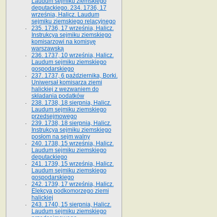
Laudum sejmiku ziemskiego
deputackiego. 234. 1736, 17
września, Halicz. Laudum
sejmiku ziemskiego relacyjnego
235. 1736, 17 września, Halicz.
Instrukcya sejmiku ziemskiego
komisarzowi na komisyę
warszawską
236. 1737, 10 września, Halicz.
Laudum sejmiku ziemskiego
gospodarskiego
237. 1737, 6 października, Borki.
Uniwersał komisarza ziemi
halickiej z wezwaniem do
składania podatków
238. 1738, 18 sierpnia, Halicz.
Laudum sejmiku ziemskiego
przedsejmowego
239. 1738, 18 sierpnia, Halicz.
Instrukcya sejmiku ziemskiego
posłom na sejm walny
240. 1738, 15 września, Halicz.
Laudum sejmiku ziemskiego
deputackiego
241. 1739, 15 września, Halicz.
Laudum sejmiku ziemskiego
gospodarskiego
242. 1739, 17 września, Halicz.
Elekcya podkomorzego ziemi
halickiej
243. 1740, 15 sierpnia, Halicz.
Laudum sejmiku ziemskiego