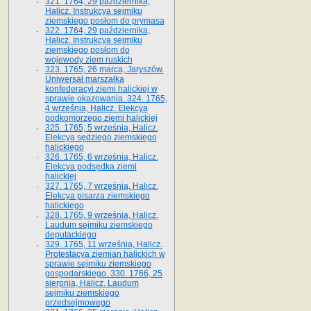
321. 1764, 29 października,
Halicz. Instrukcya sejmiku
ziemskiego posłom do prymasa
322. 1764, 29 października,
Halicz. Instrukcya sejmiku
ziemskiego posłom do
wojewody ziem ruskich
323. 1765, 26 marca, Jaryszów.
Uniwersał marszałka
konfederacyi ziemi halickiej w
sprawie okazowania. 324. 1765,
4 września, Halicz. Elekcya
podkomorzego ziemi halickiej
325. 1765, 5 września, Halicz.
Elekcya sędziego ziemskiego
halickiego
326. 1765, 6 września, Halicz.
Elekcya podsędka ziemi
halickiej
327. 1765, 7 września, Halicz.
Elekcya pisarza ziemskiego
halickiego
328. 1765, 9 września, Halicz.
Laudum sejmiku ziemskiego
deputackiego
329. 1765, 11 września, Halicz.
Protestacya ziemian halickich w
sprawie sejmiku ziemskiego
gospodarskiego. 330. 1766, 25
sierpnia, Halicz. Laudum
sejmiku ziemskiego
przedsejmowego