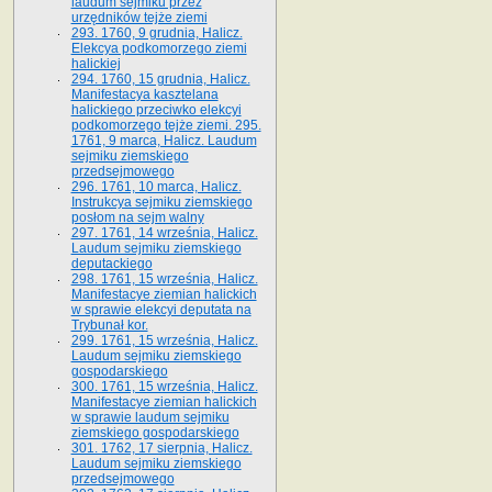
laudum sejmiku przez
urzędników tejże ziemi
293. 1760, 9 grudnia, Halicz.
Elekcya podkomorzego ziemi
halickiej
294. 1760, 15 grudnia, Halicz.
Manifestacya kasztelana
halickiego przeciwko elekcyi
podkomorzego tejże ziemi. 295.
1761, 9 marca, Halicz. Laudum
sejmiku ziemskiego
przedsejmowego
296. 1761, 10 marca, Halicz.
Instrukcya sejmiku ziemskiego
posłom na sejm walny
297. 1761, 14 września, Halicz.
Laudum sejmiku ziemskiego
deputackiego
298. 1761, 15 września, Halicz.
Manifestacye ziemian halickich
w sprawie elekcyi deputata na
Trybunał kor.
299. 1761, 15 września, Halicz.
Laudum sejmiku ziemskiego
gospodarskiego
300. 1761, 15 września, Halicz.
Manifestacye ziemian halickich
w sprawie laudum sejmiku
ziemskiego gospodarskiego
301. 1762, 17 sierpnia, Halicz.
Laudum sejmiku ziemskiego
przedsejmowego