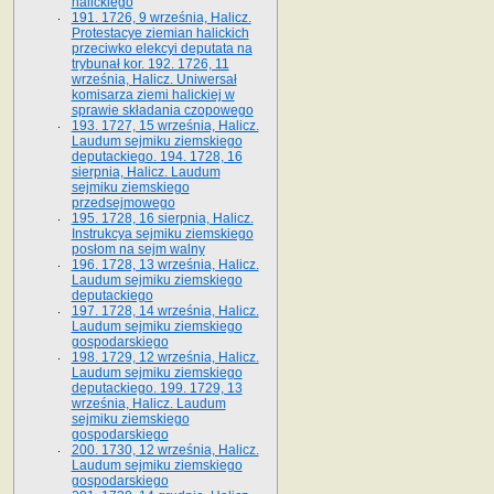
halickiego
191. 1726, 9 września, Halicz.
Protestacye ziemian halickich
przeciwko elekcyi deputata na
trybunał kor. 192. 1726, 11
września, Halicz. Uniwersał
komisarza ziemi halickiej w
sprawie składania czopowego
193. 1727, 15 września, Halicz.
Laudum sejmiku ziemskiego
deputackiego. 194. 1728, 16
sierpnia, Halicz. Laudum
sejmiku ziemskiego
przedsejmowego
195. 1728, 16 sierpnia, Halicz.
Instrukcya sejmiku ziemskiego
posłom na sejm walny
196. 1728, 13 września, Halicz.
Laudum sejmiku ziemskiego
deputackiego
197. 1728, 14 września, Halicz.
Laudum sejmiku ziemskiego
gospodarskiego
198. 1729, 12 września, Halicz.
Laudum sejmiku ziemskiego
deputackiego. 199. 1729, 13
września, Halicz. Laudum
sejmiku ziemskiego
gospodarskiego
200. 1730, 12 września, Halicz.
Laudum sejmiku ziemskiego
gospodarskiego