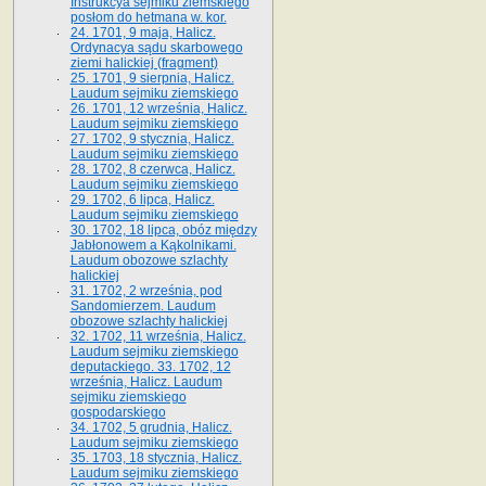
Instrukcya sejmiku ziemskiego
posłom do hetmana w. kor.
24. 1701, 9 maja, Halicz.
Ordynacya sądu skarbowego
ziemi halickiej (fragment)
25. 1701, 9 sierpnia, Halicz.
Laudum sejmiku ziemskiego
26. 1701, 12 września, Halicz.
Laudum sejmiku ziemskiego
27. 1702, 9 stycznia, Halicz.
Laudum sejmiku ziemskiego
28. 1702, 8 czerwca, Halicz.
Laudum sejmiku ziemskiego
29. 1702, 6 lipca, Halicz.
Laudum sejmiku ziemskiego
30. 1702, 18 lipca, obóz między
Jabłonowem a Kąkolnikami.
Laudum obozowe szlachty
halickiej
31. 1702, 2 września, pod
Sandomierzem. Laudum
obozowe szlachty halickiej
32. 1702, 11 września, Halicz.
Laudum sejmiku ziemskiego
deputackiego. 33. 1702, 12
września, Halicz. Laudum
sejmiku ziemskiego
gospodarskiego
34. 1702, 5 grudnia, Halicz.
Laudum sejmiku ziemskiego
35. 1703, 18 stycznia, Halicz.
Laudum sejmiku ziemskiego