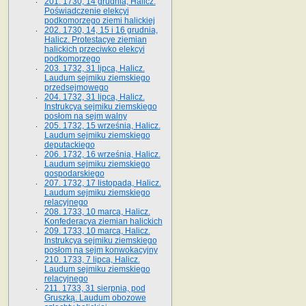
201. 1730, 14 grudnia, Halicz.
Poświadczenie elekcyi
podkomorzego ziemi halickiej
202. 1730, 14, 15 i 16 grudnia,
Halicz. Protestacye ziemian
halickich przeciwko elekcyi
podkomorzego
203. 1732, 31 lipca, Halicz.
Laudum sejmiku ziemskiego
przedsejmowego
204. 1732, 31 lipca, Halicz.
Instrukcya sejmiku ziemskiego
posłom na sejm walny
205. 1732, 15 września, Halicz.
Laudum sejmiku ziemskiego
deputackiego
206. 1732, 16 września, Halicz.
Laudum sejmiku ziemskiego
gospodarskiego
207. 1732, 17 listopada, Halicz.
Laudum sejmiku ziemskiego
relacyjnego
208. 1733, 10 marca, Halicz.
Konfederacya ziemian halickich­
209. 1733, 10 marca, Halicz.
Instrukcya sejmiku ziemskiego
posłom na sejm konwokacyjny
210. 1733, 7 lipca, Halicz.
Laudum sejmiku ziemskiego
relacyjnego
211. 1733, 31 sierpnia, pod
Gruszką. Laudum obozowe