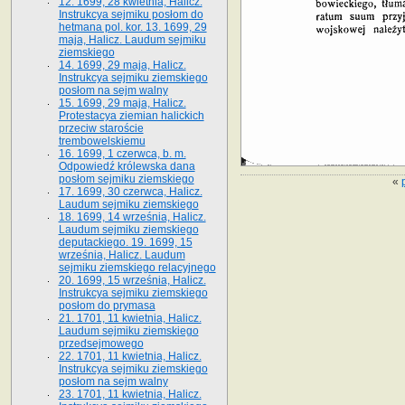
12. 1699, 28 kwietnia, Halicz.
Instrukcya sejmiku posłom do
hetmana pol. kor. 13. 1699, 29
maja, Halicz. Laudum sejmiku
ziemskiego
14. 1699, 29 maja, Halicz.
Instrukcya sejmiku ziemskiego
posłom na sejm walny
15. 1699, 29 maja, Halicz.
Protestacya ziemian halickich
przeciw staroście
trembowelskiemu
16. 1699, 1 czerwca, b. m.
Odpowiedź królewska dana
posłom sejmiku ziemskiego
«
17. 1699, 30 czerwca, Halicz.
Laudum sejmiku ziemskiego
18. 1699, 14 września, Halicz.
Laudum sejmiku ziemskiego
deputackiego. 19. 1699, 15
września, Halicz. Laudum
sejmiku ziemskiego relacyjnego
20. 1699, 15 września, Halicz.
Instrukcya sejmiku ziemskiego
posłom do prymasa
21. 1701, 11 kwietnia, Halicz.
Laudum sejmiku ziemskiego
przedsejmowego
22. 1701, 11 kwietnia, Halicz.
Instrukcya sejmiku ziemskiego
posłom na sejm walny
23. 1701, 11 kwietnia, Halicz.