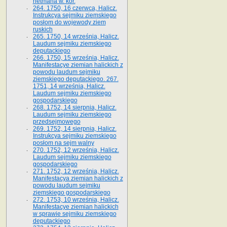
hetmana w. kor.
264. 1750, 16 czerwca, Halicz.
Instrukcya sejmiku ziemskiego
posłom do wojewody ziem
ruskich
265. 1750, 14 września, Halicz.
Laudum sejmiku ziemskiego
deputackiego
266. 1750, 15 września, Halicz.
Manifestacye ziemian halickich z
powodu laudum sejmiku
ziemskiego deputackiego. 267.
1751, 14 września, Halicz.
Laudum sejmiku ziemskiego
gospodarskiego
268. 1752, 14 sierpnia, Halicz.
Laudum sejmiku ziemskiego
przedsejmowego
269. 1752, 14 sierpnia, Halicz.
Instrukcya sejmiku ziemskiego
posłom na sejm walny
270. 1752, 12 września, Halicz.
Laudum sejmiku ziemskiego
gospodarskiego
271. 1752, 12 września, Halicz.
Manifestacya ziemian halickich z
powodu laudum sejmiku
ziemskiego gospodarskiego
272. 1753, 10 września, Halicz.
Manifestacye ziemian halickich
w sprawie sejmiku ziemskiego
deputackiego