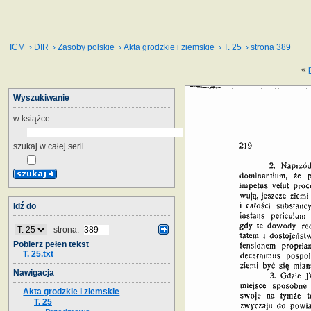
ICM
›
DIR
›
Zasoby polskie
›
Akta grodzkie i ziemskie
›
T. 25
› strona 389
«
Wyszukiwanie
w książce
szukaj w całej serii
Idź do
strona:
Pobierz pełen tekst
T. 25.txt
Nawigacja
Akta grodzkie i ziemskie
T. 25