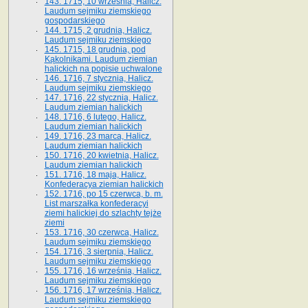
143. 1715, 10 września, Halicz.
Laudum sejmiku ziemskiego
gospodarskiego
144. 1715, 2 grudnia, Halicz.
Laudum sejmiku ziemskiego
145. 1715, 18 grudnia, pod
Kąkolnikami. Laudum ziemian
halickich na popisie uchwalone
146. 1716, 7 stycznia, Halicz.
Laudum sejmiku ziemskiego
147. 1716, 22 stycznia, Halicz.
Laudum ziemian halickich
148. 1716, 6 lutego, Halicz.
Laudum ziemian halickich
149. 1716, 23 marca, Halicz.
Laudum ziemian halickich
150. 1716, 20 kwietnia, Halicz.
Laudum ziemian halickich
151. 1716, 18 maja, Halicz.
Konfederacya ziemian halickich
152. 1716, po 15 czerwca, b. m.
List marszałka konfederacyi
ziemi halickiej do szlachty tejże
ziemi
153. 1716, 30 czerwca, Halicz.
Laudum sejmiku ziemskiego
154. 1716, 3 sierpnia, Halicz.
Laudum sejmiku ziemskiego
155. 1716, 16 września, Halicz.
Laudum sejmiku ziemskiego
156. 1716, 17 września, Halicz.
Laudum sejmiku ziemskiego