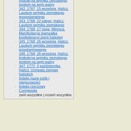
Instrukcya sejmiku ziemskiego
posłom na sejm walny
342. 1767, 15 września, Halicz.
Laudum sejmiku ziemskiego
gospodarskiego
343. 1768, 22 lutego, Halicz.
Laudum sejmiku ziemskiego
344. 1768, 17 maja, Winnica.
Manifestacya marszałka
konfederacyi ziemi halickiej
345. 1768, 26 września, Halicz.
Laudum sejmiku ziemskiego
przedsejmowego
346. 1768, 26 września, Halicz.
Instrukcya sejmiku ziemskiego
posłom na sejm walny
347. 1772, 3 października,
Halicz. Uchwała ziemian
halickich
Indeks nazw osób i
miejscowości
Indeks rzeczowy
Corrigenda
zwiń wszystkie
|
rozwiń wszystkie