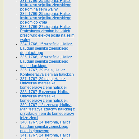
331. 1766, 25 sierpnia, Halicz.
Instrukcya sejmiku ziemskiego
posłom na sejm walny
332. 1766, 25 sierpnia, Halicz.
Instrukcya sejmiku ziemskiego
posłom do króla
333. 1766, 27 sierpnia, Halicz.
Protestacya ziemian halickich
przeciwko elekcyi posła na sejm
walny
334. 1766, 15 września, Halicz.
Laudum sejmiku ziemskiego
deputackiego
335. 1766, 16 września, Halicz.
Laudum sejmiku ziemskiego
gospodarskiego
336. 1767, 29 maja, Halicz.
Konfederacya ziemian halickich
337. 1767, 29 maja, Halicz.
Uniwersał marszałka
konfederacyi ziemi halickiej
338. 1767, 5 czerwca, Halicz.
Uniwersał marszałka
konfederacyi ziemi halickiej.
339. 1767, 12 czerwca, Halicz.
Manifestacya szlachty halickiej z
przystąpieniem do konfederacyi
tejże ziemi
340. 1767, 24 sierpnia, Halicz.
Laudum sejmiku ziemskiego
przedsejmowego
341. 1767, 24 sierpnia, Halicz.