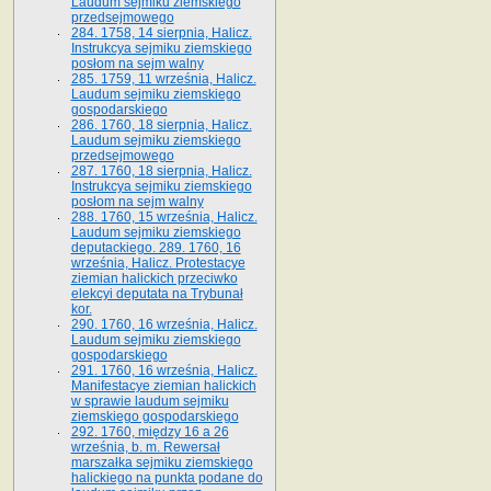
Laudum sejmiku ziemskiego
przedsejmowego
284. 1758, 14 sierpnia, Halicz.
Instrukcya sejmiku ziemskiego
posłom na sejm walny
285. 1759, 11 września, Halicz.
Laudum sejmiku ziemskiego
gospodarskiego
286. 1760, 18 sierpnia, Halicz.
Laudum sejmiku ziemskiego
przedsejmowego
287. 1760, 18 sierpnia, Halicz.
Instrukcya sejmiku ziemskiego
posłom na sejm walny
288. 1760, 15 września, Halicz.
Laudum sejmiku ziemskiego
deputackiego. 289. 1760, 16
września, Halicz. Protestacye
ziemian halickich przeciwko
elekcyi deputata na Trybunał
kor.
290. 1760, 16 września, Halicz.
Laudum sejmiku ziemskiego
gospodarskiego
291. 1760, 16 września, Halicz.
Manifestacye ziemian halickich
w sprawie laudum sejmiku
ziemskiego gospodarskiego
292. 1760, między 16 a 26
września, b. m. Rewersał
marszałka sejmiku ziemskiego
halickiego na punkta podane do