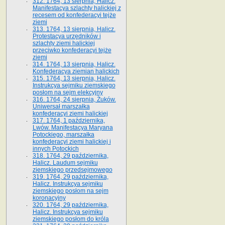
312. 1764, 13 sierpnia, Halicz.
Manifestacya szlachty halickiej z
recesem od konfederacyi tejże
ziemi
313. 1764, 13 sierpnia, Halicz.
Protestacya urzędników i
szlachty ziemi halickiej
przeciwko konfederacyi tejże
ziemi
314. 1764, 13 sierpnia, Halicz.
Konfederacya ziemian halickich
315. 1764, 13 sierpnia, Halicz.
Instrukcya sejmiku ziemskiego
posłom na sejm elekcyjny
316. 1764, 24 sierpnia, Żuków.
Uniwersał marszałka
konfederacyi ziemi halickiej
317. 1764, 1 października,
Lwów. Manifestacya Maryana
Potockiego, marszałka
konfederacyi ziemi halickiej i
innych Potockich
318. 1764, 29 października,
Halicz. Laudum sejmiku
ziemskiego przedsejmowego
319. 1764, 29 października,
Halicz. Instrukcya sejmiku
ziemskiego posłom na sejm
koronacyjny
320. 1764, 29 października,
Halicz. Instrukcya sejmiku
ziemskiego posłom do króla