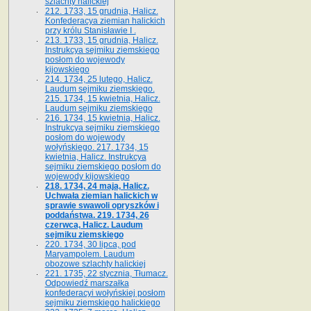
szlachty halickiej
212. 1733, 15 grudnia, Halicz.
Konfederacya ziemian halickich
przy królu Stanisławie I .
213. 1733, 15 grudnia, Halicz.
Instrukcya sejmiku ziemskiego
posłom do wojewody
kijowskiego
214. 1734, 25 lutego, Halicz.
Laudum sejmiku ziemskiego.
215. 1734, 15 kwietnia, Halicz.
Laudum sejmiku ziemskiego
216. 1734, 15 kwietnia, Halicz.
Instrukcya sejmiku ziemskiego
posłom do wojewody
wołyńskiego. 217. 1734, 15
kwietnia, Halicz. Instrukcya
sejmiku ziemskiego posłom do
wojewody kijowskiego
218. 1734, 24 maja, Halicz.
Uchwała ziemian halickich w
sprawie swawoli opryszków i
poddaństwa. 219. 1734, 26
czerwca, Halicz. Laudum
sejmiku ziemskiego
220. 1734, 30 lipca, pod
Maryampolem. Laudum
obozowe szlachty halickiej
221. 1735, 22 stycznia, Tłumacz.
Odpowiedź marszałka
konfederacyi wołyńskiej posłom
sejmiku ziemskiego halickiego