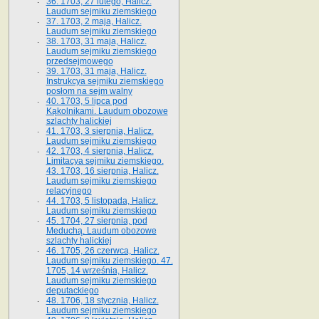
36. 1703, 27 lutego, Halicz.
Laudum sejmiku ziemskiego
37. 1703, 2 maja, Halicz.
Laudum sejmiku ziemskiego
38. 1703, 31 maja, Halicz.
Laudum sejmiku ziemskiego
przedsejmowego
39. 1703, 31 maja, Halicz.
Instrukcya sejmiku ziemskiego
posłom na sejm walny
40. 1703, 5 lipca pod
Kąkolnikami. Laudum obozowe
szlachty halickiej
41­. 1703, 3 sierpnia, Halicz.
Laudum sejmiku ziemskiego
42. 1703, 4 sierpnia, Halicz.
Limitacya sejmiku ziemskiego.
43. 1703, 16 sierpnia, Halicz.
Laudum sejmiku ziemskiego
relacyjnego
44. 1703, 5 listopada, Halicz.
Laudum sejmiku ziemskiego
45. 1704, 27 sierpnia, pod
Meduchą. Laudum obozowe
szlachty halickiej
46. 1705, 26 czerwca, Halicz.
Laudum sejmiku ziemskiego. 47.
1705, 14 września, Halicz.
Laudum sejmiku ziemskiego
deputackiego
48. 1706, 18 stycznia, Halicz.
Laudum sejmiku ziemskiego