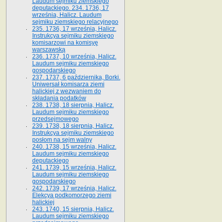
Laudum sejmiku ziemskiego
deputackiego. 234. 1736, 17
września, Halicz. Laudum
sejmiku ziemskiego relacyjnego
235. 1736, 17 września, Halicz.
Instrukcya sejmiku ziemskiego
komisarzowi na komisyę
warszawską
236. 1737, 10 września, Halicz.
Laudum sejmiku ziemskiego
gospodarskiego
237. 1737, 6 października, Borki.
Uniwersał komisarza ziemi
halickiej z wezwaniem do
składania podatków
238. 1738, 18 sierpnia, Halicz.
Laudum sejmiku ziemskiego
przedsejmowego
239. 1738, 18 sierpnia, Halicz.
Instrukcya sejmiku ziemskiego
posłom na sejm walny
240. 1738, 15 września, Halicz.
Laudum sejmiku ziemskiego
deputackiego
241. 1739, 15 września, Halicz.
Laudum sejmiku ziemskiego
gospodarskiego
242. 1739, 17 września, Halicz.
Elekcya podkomorzego ziemi
halickiej
243. 1740, 15 sierpnia, Halicz.
Laudum sejmiku ziemskiego