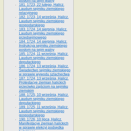
posłom na sejm walny
181. 1723, 22 lutego, Halicz.
Laudum sejmiku ziemskiego
relacyjnego
182. 1723, 14 września, Halicz.
Laudum sejmiku ziemskiego
gospodarskiego
183. 1724, 14 sierpnia, Halicz.
Laudum sejmiku ziemskiego
przedsejmowego
184. 1724, 14 sierpnia, Halicz.
Instrukcya sejmiku ziemskiego
posłom na sejm walny
185. 1724, 11 września, Halicz.
Laudum sejmiku ziemskiego
deputackiego
186. 1724, 13 września, Halicz.
Świadectwo sejmiku ziemskiego
w sprawie wywodu szlachectwa
187. 1724, 13 września, Halicz.
Protestacye ziemian halickich
przeciwko zajściom na sejmiku
ziemskim
188. 1725, 10 września, Halicz.
Laudum sejmiku ziemskiego
deputackiego
189. 1725, 11 września, Halicz.
Laudum sejmiku ziemskiego
gospodarskiego
190. 1726, 10 lipca, Halicz.
Manifestacye ziemian halickich
w sprawie elekcyi podsędka