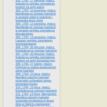
302. 1762, 17 sierpnia, Halicz.
Instrukcya sejmiku ziemskiego
posłom na sejm walny
303. 1763, 10 września, Halicz.
Manifestacya ziemian halickich
w sprawie elekcyi sędziego i
podsędka tejże ziemi
304. 1763, 12 września, Halicz.
Manifestacye ziemian halickich
w sprawie sejmiku ziemskiego
deputackiego
305. 1763, 13 września, Halicz.
Laudum sejmiku ziemskiego
gospodarskiego
306. 1764, 30 stycznia, Halicz.
Konfederacya ziemian halickich
307. 1764, 30 stycznia, Halicz.
Instrukcya sejmiku ziemskiego
posłom na sejm konwokacyjny
308. 1764, 27 lutego, Halicz.
Ordynacya sądów kapturowych
ziemi halickiej
309. 1764, 23 lipca, Halicz.
Manifest szlachty halickiej
przeciwko uchwałom sejmu
konwokacyjnego
310. 1764, 23 lipca, Halicz.
Konfederacya ziemian halickich
311. 1764, 23 lipca, Maryampol.
Manifest szlachty halickiej
przeciwko konfederacyi tegoż
dnia w Haliczu zawiązanej