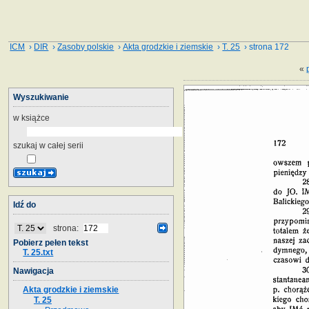
ICM
›
DIR
›
Zasoby polskie
›
Akta grodzkie i ziemskie
›
T. 25
› strona 172
«
Wyszukiwanie
w książce
szukaj w całej serii
Idź do
strona:
Pobierz pełen tekst
T. 25.txt
Nawigacja
Akta grodzkie i ziemskie
T. 25