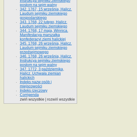
Instrukcya sejmiku ziemskiego
posłom na sejm walny
342. 1767, 15 września, Halicz.
Laudum sejmiku ziemskiego
gospodarskiego
343. 1768, 22 lutego, Halicz.
Laudum sejmiku ziemskiego
344. 1768, 17 maja, Winnica.
Manifestacya marszałka
konfederacyi ziemi halickiej
345. 1768, 26 września, Halicz.
Laudum sejmiku ziemskiego
przedsejmowego
346. 1768, 26 września, Halicz.
Instrukcya sejmiku ziemskiego
posłom na sejm walny
347. 1772, 3 października,
Halicz. Uchwała ziemian
halickich
Indeks nazw osób i
miejscowości
Indeks rzeczowy
Corrigenda
zwiń wszystkie
|
rozwiń wszystkie