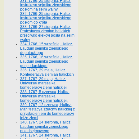
331. 1766, 25 sierpnia, Halicz.
Instrukcya sejmiku ziemskiego
posłom na sejm walny
332. 1766, 25 sierpnia, Halicz.
Instrukcya sejmiku ziemskiego
posłom do króla
333. 1766, 27 sierpnia, Halicz.
Protestacya ziemian halickich
przeciwko elekcyi posła na sejm
walny
334. 1766, 15 września, Halicz.
Laudum sejmiku ziemskiego
deputackiego
335. 1766, 16 września, Halicz.
Laudum sejmiku ziemskiego
gospodarskiego
336. 1767, 29 maja, Halicz.
Konfederacya ziemian halickich
337. 1767, 29 maja, Halicz.
Uniwersał marszałka
konfederacyi ziemi halickiej
338. 1767, 5 czerwca, Halicz.
Uniwersał marszałka
konfederacyi ziemi halickiej.
339. 1767, 12 czerwca, Halicz.
Manifestacya szlachty halickiej z
przystąpieniem do konfederacyi
tejże ziemi
340. 1767, 24 sierpnia, Halicz.
Laudum sejmiku ziemskiego
przedsejmowego
341. 1767, 24 sierpnia, Halicz.