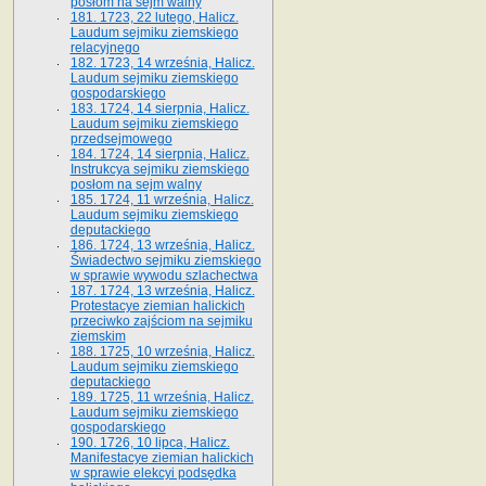
posłom na sejm walny
181. 1723, 22 lutego, Halicz.
Laudum sejmiku ziemskiego
relacyjnego
182. 1723, 14 września, Halicz.
Laudum sejmiku ziemskiego
gospodarskiego
183. 1724, 14 sierpnia, Halicz.
Laudum sejmiku ziemskiego
przedsejmowego
184. 1724, 14 sierpnia, Halicz.
Instrukcya sejmiku ziemskiego
posłom na sejm walny
185. 1724, 11 września, Halicz.
Laudum sejmiku ziemskiego
deputackiego
186. 1724, 13 września, Halicz.
Świadectwo sejmiku ziemskiego
w sprawie wywodu szlachectwa
187. 1724, 13 września, Halicz.
Protestacye ziemian halickich
przeciwko zajściom na sejmiku
ziemskim
188. 1725, 10 września, Halicz.
Laudum sejmiku ziemskiego
deputackiego
189. 1725, 11 września, Halicz.
Laudum sejmiku ziemskiego
gospodarskiego
190. 1726, 10 lipca, Halicz.
Manifestacye ziemian halickich
w sprawie elekcyi podsędka