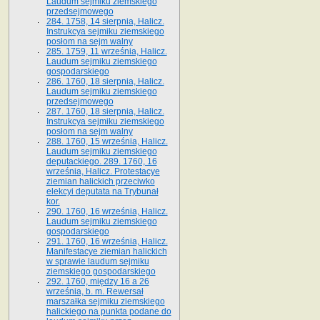
Laudum sejmiku ziemskiego
przedsejmowego
284. 1758, 14 sierpnia, Halicz.
Instrukcya sejmiku ziemskiego
posłom na sejm walny
285. 1759, 11 września, Halicz.
Laudum sejmiku ziemskiego
gospodarskiego
286. 1760, 18 sierpnia, Halicz.
Laudum sejmiku ziemskiego
przedsejmowego
287. 1760, 18 sierpnia, Halicz.
Instrukcya sejmiku ziemskiego
posłom na sejm walny
288. 1760, 15 września, Halicz.
Laudum sejmiku ziemskiego
deputackiego. 289. 1760, 16
września, Halicz. Protestacye
ziemian halickich przeciwko
elekcyi deputata na Trybunał
kor.
290. 1760, 16 września, Halicz.
Laudum sejmiku ziemskiego
gospodarskiego
291. 1760, 16 września, Halicz.
Manifestacye ziemian halickich
w sprawie laudum sejmiku
ziemskiego gospodarskiego
292. 1760, między 16 a 26
września, b. m. Rewersał
marszałka sejmiku ziemskiego
halickiego na punkta podane do