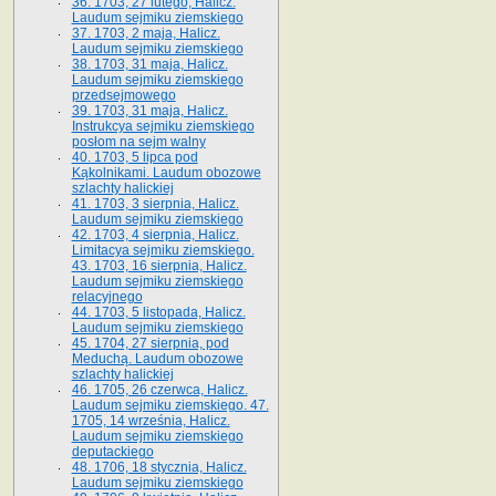
36. 1703, 27 lutego, Halicz.
Laudum sejmiku ziemskiego
37. 1703, 2 maja, Halicz.
Laudum sejmiku ziemskiego
38. 1703, 31 maja, Halicz.
Laudum sejmiku ziemskiego
przedsejmowego
39. 1703, 31 maja, Halicz.
Instrukcya sejmiku ziemskiego
posłom na sejm walny
40. 1703, 5 lipca pod
Kąkolnikami. Laudum obozowe
szlachty halickiej
41­. 1703, 3 sierpnia, Halicz.
Laudum sejmiku ziemskiego
42. 1703, 4 sierpnia, Halicz.
Limitacya sejmiku ziemskiego.
43. 1703, 16 sierpnia, Halicz.
Laudum sejmiku ziemskiego
relacyjnego
44. 1703, 5 listopada, Halicz.
Laudum sejmiku ziemskiego
45. 1704, 27 sierpnia, pod
Meduchą. Laudum obozowe
szlachty halickiej
46. 1705, 26 czerwca, Halicz.
Laudum sejmiku ziemskiego. 47.
1705, 14 września, Halicz.
Laudum sejmiku ziemskiego
deputackiego
48. 1706, 18 stycznia, Halicz.
Laudum sejmiku ziemskiego