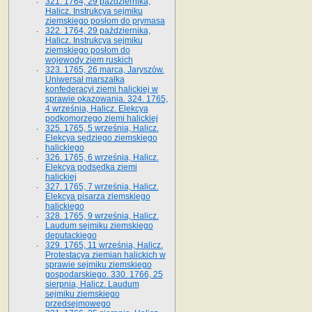
321. 1764, 29 października,
Halicz. Instrukcya sejmiku
ziemskiego posłom do prymasa
322. 1764, 29 października,
Halicz. Instrukcya sejmiku
ziemskiego posłom do
wojewody ziem ruskich
323. 1765, 26 marca, Jaryszów.
Uniwersał marszałka
konfederacyi ziemi halickiej w
sprawie okazowania. 324. 1765,
4 września, Halicz. Elekcya
podkomorzego ziemi halickiej
325. 1765, 5 września, Halicz.
Elekcya sędziego ziemskiego
halickiego
326. 1765, 6 września, Halicz.
Elekcya podsędka ziemi
halickiej
327. 1765, 7 września, Halicz.
Elekcya pisarza ziemskiego
halickiego
328. 1765, 9 września, Halicz.
Laudum sejmiku ziemskiego
deputackiego
329. 1765, 11 września, Halicz.
Protestacya ziemian halickich w
sprawie sejmiku ziemskiego
gospodarskiego. 330. 1766, 25
sierpnia, Halicz. Laudum
sejmiku ziemskiego
przedsejmowego