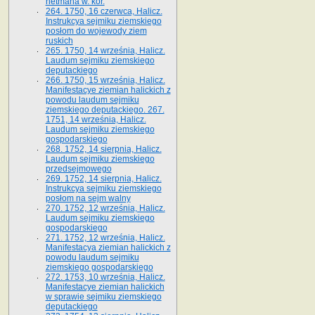
hetmana w. kor.
264. 1750, 16 czerwca, Halicz.
Instrukcya sejmiku ziemskiego
posłom do wojewody ziem
ruskich
265. 1750, 14 września, Halicz.
Laudum sejmiku ziemskiego
deputackiego
266. 1750, 15 września, Halicz.
Manifestacye ziemian halickich z
powodu laudum sejmiku
ziemskiego deputackiego. 267.
1751, 14 września, Halicz.
Laudum sejmiku ziemskiego
gospodarskiego
268. 1752, 14 sierpnia, Halicz.
Laudum sejmiku ziemskiego
przedsejmowego
269. 1752, 14 sierpnia, Halicz.
Instrukcya sejmiku ziemskiego
posłom na sejm walny
270. 1752, 12 września, Halicz.
Laudum sejmiku ziemskiego
gospodarskiego
271. 1752, 12 września, Halicz.
Manifestacya ziemian halickich z
powodu laudum sejmiku
ziemskiego gospodarskiego
272. 1753, 10 września, Halicz.
Manifestacye ziemian halickich
w sprawie sejmiku ziemskiego
deputackiego