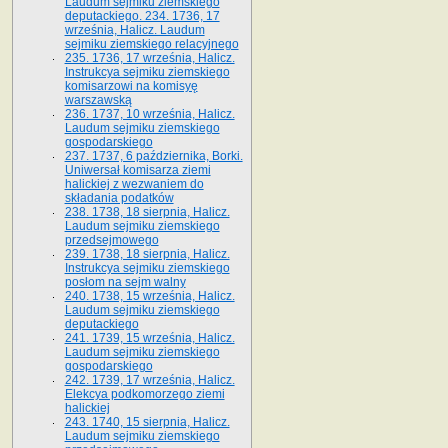
Laudum sejmiku ziemskiego
deputackiego. 234. 1736, 17
września, Halicz. Laudum
sejmiku ziemskiego relacyjnego
235. 1736, 17 września, Halicz.
Instrukcya sejmiku ziemskiego
komisarzowi na komisyę
warszawską
236. 1737, 10 września, Halicz.
Laudum sejmiku ziemskiego
gospodarskiego
237. 1737, 6 października, Borki.
Uniwersał komisarza ziemi
halickiej z wezwaniem do
składania podatków
238. 1738, 18 sierpnia, Halicz.
Laudum sejmiku ziemskiego
przedsejmowego
239. 1738, 18 sierpnia, Halicz.
Instrukcya sejmiku ziemskiego
posłom na sejm walny
240. 1738, 15 września, Halicz.
Laudum sejmiku ziemskiego
deputackiego
241. 1739, 15 września, Halicz.
Laudum sejmiku ziemskiego
gospodarskiego
242. 1739, 17 września, Halicz.
Elekcya podkomorzego ziemi
halickiej
243. 1740, 15 sierpnia, Halicz.
Laudum sejmiku ziemskiego