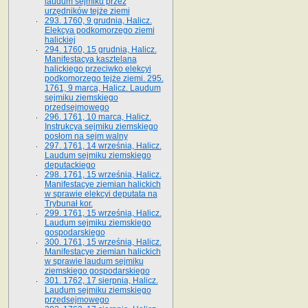
laudum sejmiku przez
urzędników tejże ziemi
293. 1760, 9 grudnia, Halicz.
Elekcya podkomorzego ziemi
halickiej
294. 1760, 15 grudnia, Halicz.
Manifestacya kasztelana
halickiego przeciwko elekcyi
podkomorzego tejże ziemi. 295.
1761, 9 marca, Halicz. Laudum
sejmiku ziemskiego
przedsejmowego
296. 1761, 10 marca, Halicz.
Instrukcya sejmiku ziemskiego
posłom na sejm walny
297. 1761, 14 września, Halicz.
Laudum sejmiku ziemskiego
deputackiego
298. 1761, 15 września, Halicz.
Manifestacye ziemian halickich
w sprawie elekcyi deputata na
Trybunał kor.
299. 1761, 15 września, Halicz.
Laudum sejmiku ziemskiego
gospodarskiego
300. 1761, 15 września, Halicz.
Manifestacye ziemian halickich
w sprawie laudum sejmiku
ziemskiego gospodarskiego
301. 1762, 17 sierpnia, Halicz.
Laudum sejmiku ziemskiego
przedsejmowego