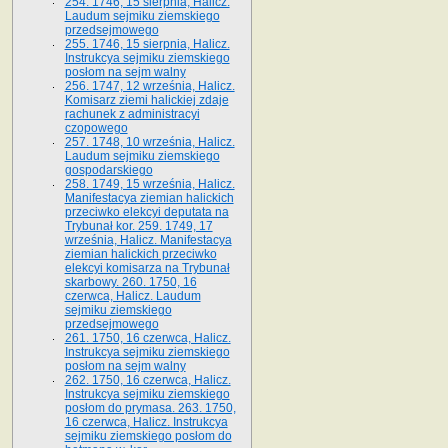
254. 1746, 15 sierpnia, Halicz.
Laudum sejmiku ziemskiego
przedsejmowego
255. 1746, 15 sierpnia, Halicz.
Instrukcya sejmiku ziemskiego
posłom na sejm walny
256. 1747, 12 września, Halicz.
Komisarz ziemi halickiej zdaje
rachunek z administracyi
czopowego
257. 1748, 10 września, Halicz.
Laudum sejmiku ziemskiego
gospodarskiego
258. 1749, 15 września, Halicz.
Manifestacya ziemian halickich
przeciwko elekcyi deputata na
Trybunał kor. 259. 1749, 17
września, Halicz. Manifestacya
ziemian halickich przeciwko
elekcyi komisarza na Trybunał
skarbowy. 260. 1750, 16
czerwca, Halicz. Laudum
sejmiku ziemskiego
przedsejmowego
261. 1750, 16 czerwca, Halicz.
Instrukcya sejmiku ziemskiego
posłom na sejm walny
262. 1750, 16 czerwca, Halicz.
Instrukcya sejmiku ziemskiego
posłom do prymasa. 263. 1750,
16 czerwca, Halicz. Instrukcya
sejmiku ziemskiego posłom do