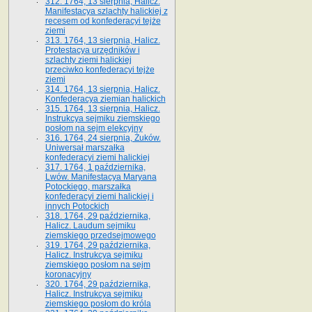
312. 1764, 13 sierpnia, Halicz.
Manifestacya szlachty halickiej z
recesem od konfederacyi tejże
ziemi
313. 1764, 13 sierpnia, Halicz.
Protestacya urzędników i
szlachty ziemi halickiej
przeciwko konfederacyi tejże
ziemi
314. 1764, 13 sierpnia, Halicz.
Konfederacya ziemian halickich
315. 1764, 13 sierpnia, Halicz.
Instrukcya sejmiku ziemskiego
posłom na sejm elekcyjny
316. 1764, 24 sierpnia, Żuków.
Uniwersał marszałka
konfederacyi ziemi halickiej
317. 1764, 1 października,
Lwów. Manifestacya Maryana
Potockiego, marszałka
konfederacyi ziemi halickiej i
innych Potockich
318. 1764, 29 października,
Halicz. Laudum sejmiku
ziemskiego przedsejmowego
319. 1764, 29 października,
Halicz. Instrukcya sejmiku
ziemskiego posłom na sejm
koronacyjny
320. 1764, 29 października,
Halicz. Instrukcya sejmiku
ziemskiego posłom do króla