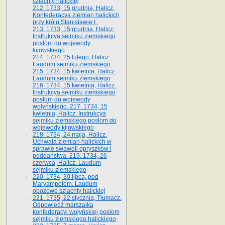
szlachty halickiej
212. 1733, 15 grudnia, Halicz.
Konfederacya ziemian halickich
przy królu Stanisławie I .
213. 1733, 15 grudnia, Halicz.
Instrukcya sejmiku ziemskiego
posłom do wojewody
kijowskiego
214. 1734, 25 lutego, Halicz.
Laudum sejmiku ziemskiego.
215. 1734, 15 kwietnia, Halicz.
Laudum sejmiku ziemskiego
216. 1734, 15 kwietnia, Halicz.
Instrukcya sejmiku ziemskiego
posłom do wojewody
wołyńskiego. 217. 1734, 15
kwietnia, Halicz. Instrukcya
sejmiku ziemskiego posłom do
wojewody kijowskiego
218. 1734, 24 maja, Halicz.
Uchwała ziemian halickich w
sprawie swawoli opryszków i
poddaństwa. 219. 1734, 26
czerwca, Halicz. Laudum
sejmiku ziemskiego
220. 1734, 30 lipca, pod
Maryampolem. Laudum
obozowe szlachty halickiej
221. 1735, 22 stycznia, Tłumacz.
Odpowiedź marszałka
konfederacyi wołyńskiej posłom
sejmiku ziemskiego halickiego