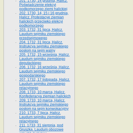
201. 1730, 14 grudnia, Halicz.
Poświadczenie elekcyi
podkomorzego ziemi halickiej
202. 1730, 14, 15 i 16 grudnia,
Halicz. Protestacye ziemian
halickich przeciwko elekcyi
podkomorzego
203. 1732, 31 lipca, Halicz.
Laudum sejmiku ziemskiego
przedsejmowego
204. 1732, 31 lipca, Halicz.
Instrukcya sejmiku ziemskiego
posłom na sejm walny
205. 1732, 15 września, Halicz.
Laudum sejmiku ziemskiego
deputackiego
206. 1732, 16 września, Halicz.
Laudum sejmiku ziemskiego
gospodarskiego
207. 1732, 17 listopada, Halicz.
Laudum sejmiku ziemskiego
relacyjnego
208. 1733, 10 marca, Halicz.
Konfederacya ziemian halickich­
209. 1733, 10 marca, Halicz.
Instrukcya sejmiku ziemskiego
posłom na sejm konwokacyjny
210. 1733, 7 lipca, Halicz.
Laudum sejmiku ziemskiego
relacyjnego
211. 1733, 31 sierpnia, pod
Gruszką. Laudum obozowe