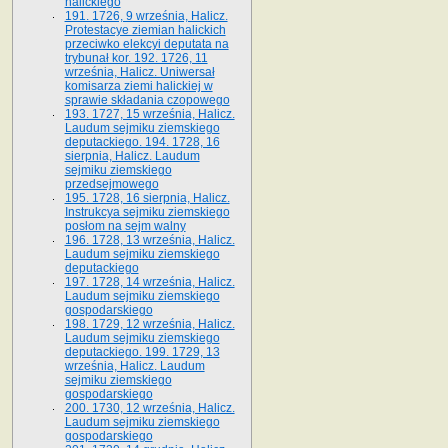
halickiego
191. 1726, 9 września, Halicz.
Protestacye ziemian halickich
przeciwko elekcyi deputata na
trybunał kor. 192. 1726, 11
września, Halicz. Uniwersał
komisarza ziemi halickiej w
sprawie składania czopowego
193. 1727, 15 września, Halicz.
Laudum sejmiku ziemskiego
deputackiego. 194. 1728, 16
sierpnia, Halicz. Laudum
sejmiku ziemskiego
przedsejmowego
195. 1728, 16 sierpnia, Halicz.
Instrukcya sejmiku ziemskiego
posłom na sejm walny
196. 1728, 13 września, Halicz.
Laudum sejmiku ziemskiego
deputackiego
197. 1728, 14 września, Halicz.
Laudum sejmiku ziemskiego
gospodarskiego
198. 1729, 12 września, Halicz.
Laudum sejmiku ziemskiego
deputackiego. 199. 1729, 13
września, Halicz. Laudum
sejmiku ziemskiego
gospodarskiego
200. 1730, 12 września, Halicz.
Laudum sejmiku ziemskiego
gospodarskiego