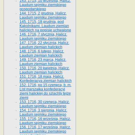
143. 1715, 10 września, Halicz.
Laudum sejmiku ziemskiego
gospodarskiego
144. 1715, 2 grudnia, Halicz.
Laudum sejmiku ziemskiego
145. 1715, 18 grudnia, pod
Kąkolnikami. Laudum ziemian
halickich na popisie uchwalone
146. 1716, 7 stycznia, Halicz.
Laudum sejmiku ziemskiego
147. 1716, 22 stycznia, Halicz.
Laudum ziemian halickich
148. 1716, 6 lutego, Halicz.
Laudum ziemian halickich
149. 1716, 23 marca, Halicz.
Laudum ziemian halickich
150. 1716, 20 kwietnia, Halicz.
Laudum ziemian halickich
151. 1716, 18 maja, Halicz.
Konfederacya ziemian halickich
152. 1716, po 15 czerwca, b. m.
List marszałka konfederacyi
ziemi halickiej do szlachty tejże
ziemi
153. 1716, 30 czerwca, Halicz.
Laudum sejmiku ziemskiego
154. 1716, 3 sierpnia, Halicz.
Laudum sejmiku ziemskiego
155. 1716, 16 września, Halicz.
Laudum sejmiku ziemskiego
156. 1716, 17 września, Halicz.
Laudum sejmiku ziemskiego