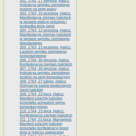
302. 1762, 17 sierpnia, Halicz.
Instrukcya sejmiku ziemskiego
posłom na sejm walny
303. 1763, 10 września, Halicz.
Manifestacya ziemian halickich
w sprawie elekcyi sędziego i
podsędka tejże ziemi
304. 1763, 12 września, Halicz.
Manifestacye ziemian halickich
w sprawie sejmiku ziemskiego
deputackiego
305. 1763, 13 września, Halicz.
Laudum sejmiku ziemskiego
gospodarskiego
306. 1764, 30 stycznia, Halicz.
Konfederacya ziemian halickich
307. 1764, 30 stycznia, Halicz.
Instrukcya sejmiku ziemskiego
posłom na sejm konwokacyjny
308. 1764, 27 lutego, Halicz.
Ordynacya sądów kapturowych
ziemi halickiej
309. 1764, 23 lipca, Halicz.
Manifest szlachty halickiej
przeciwko uchwałom sejmu
konwokacyjnego
310. 1764, 23 lipca, Halicz.
Konfederacya ziemian halickich
311. 1764, 23 lipca, Maryampol.
Manifest szlachty halickiej
przeciwko konfederacyi tegoż
dnia w Haliczu zawiązanej