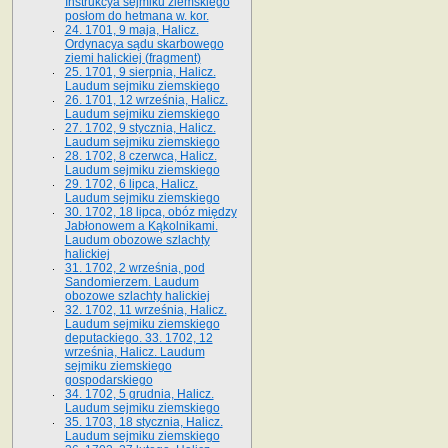
Instrukcya sejmiku ziemskiego
posłom do hetmana w. kor.
24. 1701, 9 maja, Halicz.
Ordynacya sądu skarbowego
ziemi halickiej (fragment)
25. 1701, 9 sierpnia, Halicz.
Laudum sejmiku ziemskiego
26. 1701, 12 września, Halicz.
Laudum sejmiku ziemskiego
27. 1702, 9 stycznia, Halicz.
Laudum sejmiku ziemskiego
28. 1702, 8 czerwca, Halicz.
Laudum sejmiku ziemskiego
29. 1702, 6 lipca, Halicz.
Laudum sejmiku ziemskiego
30. 1702, 18 lipca, obóz między
Jabłonowem a Kąkolnikami.
Laudum obozowe szlachty
halickiej
31. 1702, 2 września, pod
Sandomierzem. Laudum
obozowe szlachty halickiej
32. 1702, 11 września, Halicz.
Laudum sejmiku ziemskiego
deputackiego. 33. 1702, 12
września, Halicz. Laudum
sejmiku ziemskiego
gospodarskiego
34. 1702, 5 grudnia, Halicz.
Laudum sejmiku ziemskiego
35. 1703, 18 stycznia, Halicz.
Laudum sejmiku ziemskiego