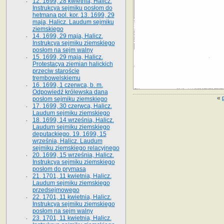
12. 1699, 28 kwietnia, Halicz.
Instrukcya sejmiku posłom do
hetmana pol. kor. 13. 1699, 29
maja, Halicz. Laudum sejmiku
ziemskiego
14. 1699, 29 maja, Halicz.
Instrukcya sejmiku ziemskiego
posłom na sejm walny
15. 1699, 29 maja, Halicz.
Protestacya ziemian halickich
przeciw staroście
trembowelskiemu
16. 1699, 1 czerwca, b. m.
Odpowiedź królewska dana
«
posłom sejmiku ziemskiego
17. 1699, 30 czerwca, Halicz.
Laudum sejmiku ziemskiego
18. 1699, 14 września, Halicz.
Laudum sejmiku ziemskiego
deputackiego. 19. 1699, 15
września, Halicz. Laudum
sejmiku ziemskiego relacyjnego
20. 1699, 15 września, Halicz.
Instrukcya sejmiku ziemskiego
posłom do prymasa
21. 1701, 11 kwietnia, Halicz.
Laudum sejmiku ziemskiego
przedsejmowego
22. 1701, 11 kwietnia, Halicz.
Instrukcya sejmiku ziemskiego
posłom na sejm walny
23. 1701, 11 kwietnia, Halicz.