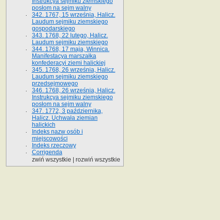
Instrukcya sejmiku ziemskiego
posłom na sejm walny
342. 1767, 15 września, Halicz.
Laudum sejmiku ziemskiego
gospodarskiego
343. 1768, 22 lutego, Halicz.
Laudum sejmiku ziemskiego
344. 1768, 17 maja, Winnica.
Manifestacya marszałka
konfederacyi ziemi halickiej
345. 1768, 26 września, Halicz.
Laudum sejmiku ziemskiego
przedsejmowego
346. 1768, 26 września, Halicz.
Instrukcya sejmiku ziemskiego
posłom na sejm walny
347. 1772, 3 października,
Halicz. Uchwała ziemian
halickich
Indeks nazw osób i
miejscowości
Indeks rzeczowy
Corrigenda
zwiń wszystkie
|
rozwiń wszystkie