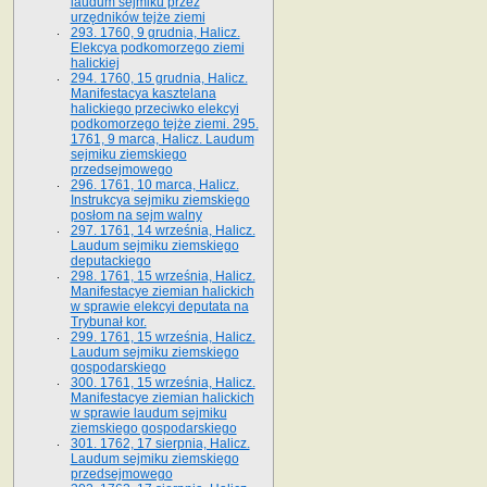
laudum sejmiku przez
urzędników tejże ziemi
293. 1760, 9 grudnia, Halicz.
Elekcya podkomorzego ziemi
halickiej
294. 1760, 15 grudnia, Halicz.
Manifestacya kasztelana
halickiego przeciwko elekcyi
podkomorzego tejże ziemi. 295.
1761, 9 marca, Halicz. Laudum
sejmiku ziemskiego
przedsejmowego
296. 1761, 10 marca, Halicz.
Instrukcya sejmiku ziemskiego
posłom na sejm walny
297. 1761, 14 września, Halicz.
Laudum sejmiku ziemskiego
deputackiego
298. 1761, 15 września, Halicz.
Manifestacye ziemian halickich
w sprawie elekcyi deputata na
Trybunał kor.
299. 1761, 15 września, Halicz.
Laudum sejmiku ziemskiego
gospodarskiego
300. 1761, 15 września, Halicz.
Manifestacye ziemian halickich
w sprawie laudum sejmiku
ziemskiego gospodarskiego
301. 1762, 17 sierpnia, Halicz.
Laudum sejmiku ziemskiego
przedsejmowego