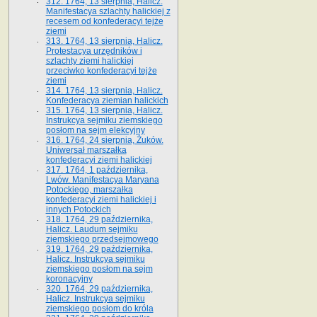
312. 1764, 13 sierpnia, Halicz.
Manifestacya szlachty halickiej z
recesem od konfederacyi tejże
ziemi
313. 1764, 13 sierpnia, Halicz.
Protestacya urzędników i
szlachty ziemi halickiej
przeciwko konfederacyi tejże
ziemi
314. 1764, 13 sierpnia, Halicz.
Konfederacya ziemian halickich
315. 1764, 13 sierpnia, Halicz.
Instrukcya sejmiku ziemskiego
posłom na sejm elekcyjny
316. 1764, 24 sierpnia, Żuków.
Uniwersał marszałka
konfederacyi ziemi halickiej
317. 1764, 1 października,
Lwów. Manifestacya Maryana
Potockiego, marszałka
konfederacyi ziemi halickiej i
innych Potockich
318. 1764, 29 października,
Halicz. Laudum sejmiku
ziemskiego przedsejmowego
319. 1764, 29 października,
Halicz. Instrukcya sejmiku
ziemskiego posłom na sejm
koronacyjny
320. 1764, 29 października,
Halicz. Instrukcya sejmiku
ziemskiego posłom do króla