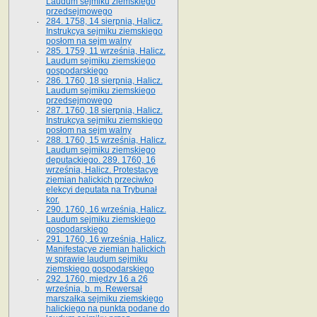
Laudum sejmiku ziemskiego
przedsejmowego
284. 1758, 14 sierpnia, Halicz.
Instrukcya sejmiku ziemskiego
posłom na sejm walny
285. 1759, 11 września, Halicz.
Laudum sejmiku ziemskiego
gospodarskiego
286. 1760, 18 sierpnia, Halicz.
Laudum sejmiku ziemskiego
przedsejmowego
287. 1760, 18 sierpnia, Halicz.
Instrukcya sejmiku ziemskiego
posłom na sejm walny
288. 1760, 15 września, Halicz.
Laudum sejmiku ziemskiego
deputackiego. 289. 1760, 16
września, Halicz. Protestacye
ziemian halickich przeciwko
elekcyi deputata na Trybunał
kor.
290. 1760, 16 września, Halicz.
Laudum sejmiku ziemskiego
gospodarskiego
291. 1760, 16 września, Halicz.
Manifestacye ziemian halickich
w sprawie laudum sejmiku
ziemskiego gospodarskiego
292. 1760, między 16 a 26
września, b. m. Rewersał
marszałka sejmiku ziemskiego
halickiego na punkta podane do