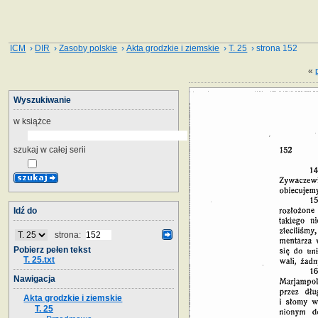
ICM
›
DIR
›
Zasoby polskie
›
Akta grodzkie i ziemskie
›
T. 25
› strona 152
«
Wyszukiwanie
w książce
szukaj w całej serii
Idź do
strona:
Pobierz pełen tekst
T. 25.txt
Nawigacja
Akta grodzkie i ziemskie
T. 25