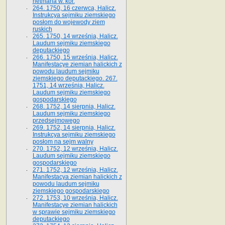
hetmana w. kor.
264. 1750, 16 czerwca, Halicz.
Instrukcya sejmiku ziemskiego
posłom do wojewody ziem
ruskich
265. 1750, 14 września, Halicz.
Laudum sejmiku ziemskiego
deputackiego
266. 1750, 15 września, Halicz.
Manifestacye ziemian halickich z
powodu laudum sejmiku
ziemskiego deputackiego. 267.
1751, 14 września, Halicz.
Laudum sejmiku ziemskiego
gospodarskiego
268. 1752, 14 sierpnia, Halicz.
Laudum sejmiku ziemskiego
przedsejmowego
269. 1752, 14 sierpnia, Halicz.
Instrukcya sejmiku ziemskiego
posłom na sejm walny
270. 1752, 12 września, Halicz.
Laudum sejmiku ziemskiego
gospodarskiego
271. 1752, 12 września, Halicz.
Manifestacya ziemian halickich z
powodu laudum sejmiku
ziemskiego gospodarskiego
272. 1753, 10 września, Halicz.
Manifestacye ziemian halickich
w sprawie sejmiku ziemskiego
deputackiego