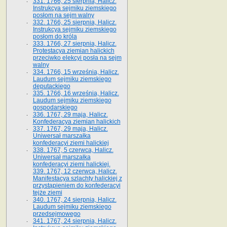
331. 1766, 25 sierpnia, Halicz.
Instrukcya sejmiku ziemskiego
posłom na sejm walny
332. 1766, 25 sierpnia, Halicz.
Instrukcya sejmiku ziemskiego
posłom do króla
333. 1766, 27 sierpnia, Halicz.
Protestacya ziemian halickich
przeciwko elekcyi posła na sejm
walny
334. 1766, 15 września, Halicz.
Laudum sejmiku ziemskiego
deputackiego
335. 1766, 16 września, Halicz.
Laudum sejmiku ziemskiego
gospodarskiego
336. 1767, 29 maja, Halicz.
Konfederacya ziemian halickich
337. 1767, 29 maja, Halicz.
Uniwersał marszałka
konfederacyi ziemi halickiej
338. 1767, 5 czerwca, Halicz.
Uniwersał marszałka
konfederacyi ziemi halickiej.
339. 1767, 12 czerwca, Halicz.
Manifestacya szlachty halickiej z
przystąpieniem do konfederacyi
tejże ziemi
340. 1767, 24 sierpnia, Halicz.
Laudum sejmiku ziemskiego
przedsejmowego
341. 1767, 24 sierpnia, Halicz.