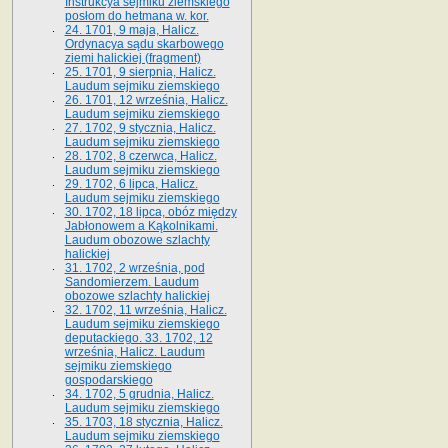
Instrukcya sejmiku ziemskiego
posłom do hetmana w. kor.
24. 1701, 9 maja, Halicz.
Ordynacya sądu skarbowego
ziemi halickiej (fragment)
25. 1701, 9 sierpnia, Halicz.
Laudum sejmiku ziemskiego
26. 1701, 12 września, Halicz.
Laudum sejmiku ziemskiego
27. 1702, 9 stycznia, Halicz.
Laudum sejmiku ziemskiego
28. 1702, 8 czerwca, Halicz.
Laudum sejmiku ziemskiego
29. 1702, 6 lipca, Halicz.
Laudum sejmiku ziemskiego
30. 1702, 18 lipca, obóz między
Jabłonowem a Kąkolnikami.
Laudum obozowe szlachty
halickiej
31. 1702, 2 września, pod
Sandomierzem. Laudum
obozowe szlachty halickiej
32. 1702, 11 września, Halicz.
Laudum sejmiku ziemskiego
deputackiego. 33. 1702, 12
września, Halicz. Laudum
sejmiku ziemskiego
gospodarskiego
34. 1702, 5 grudnia, Halicz.
Laudum sejmiku ziemskiego
35. 1703, 18 stycznia, Halicz.
Laudum sejmiku ziemskiego