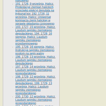
halickiego
191. 1726, 9 września, Halicz.
Protestacye ziemian halickich
przeciwko elekcyi deputata na
trybunał kor. 192. 1726, 11
września, Halicz. Uniwersał
komisarza ziemi halickiej w
sprawie składania czopowego
193. 1727, 15 września, Halicz.
Laudum sejmiku ziemskiego
deputackiego. 194. 1728, 16
sierpnia, Halicz. Laudum
sejmiku ziemskiego
przedsejmowego
195. 1728, 16 sierpnia, Halicz.
Instrukcya sejmiku ziemskiego
posłom na sejm walny
196. 1728, 13 września, Halicz.
Laudum sejmiku ziemskiego
deputackiego
197. 1728, 14 września, Halicz.
Laudum sejmiku ziemskiego
gospodarskiego
198. 1729, 12 września, Halicz.
Laudum sejmiku ziemskiego
deputackiego. 199. 1729, 13
września, Halicz. Laudum
sejmiku ziemskiego
gospodarskiego
200. 1730, 12 września, Halicz.
Laudum sejmiku ziemskiego
gospodarskiego