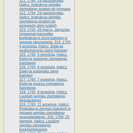
321. 1764, 29 października,
Halicz. Instrukcya sejmiku
ziemskiego posłom do prymasa
322. 1764, 29 października,
Halicz. Instrukcya sejmiku
ziemskiego posłom do
wojewody ziem ruskich
323. 1765, 26 marca, Jaryszów.
Uniwersał marszałka
konfederacyi ziemi halickiej w
sprawie okazowania. 324. 1765,
4 września, Halicz. Elekcya
podkomorzego ziemi halickiej
325. 1765, 5 września, Halicz.
Elekcya sędziego ziemskiego
halickiego
326. 1765, 6 września, Halicz.
Elekcya podsędka ziemi
halickiej
327. 1765, 7 września, Halicz.
Elekcya pisarza ziemskiego
halickiego
328. 1765, 9 września, Halicz.
Laudum sejmiku ziemskiego
deputackiego
329. 1765, 11 września, Halicz.
Protestacya ziemian halickich w
sprawie sejmiku ziemskiego
gospodarskiego. 330. 1766, 25
sierpnia, Halicz. Laudum
sejmiku ziemskiego
przedsejmowego