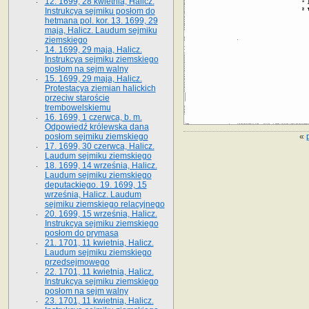
12. 1699, 28 kwietnia, Halicz.
Instrukcya sejmiku posłom do
hetmana pol. kor. 13. 1699, 29
maja, Halicz. Laudum sejmiku
ziemskiego
14. 1699, 29 maja, Halicz.
Instrukcya sejmiku ziemskiego
posłom na sejm walny
15. 1699, 29 maja, Halicz.
Protestacya ziemian halickich
przeciw staroście
trembowelskiemu
16. 1699, 1 czerwca, b. m.
Odpowiedź królewska dana
«
posłom sejmiku ziemskiego
17. 1699, 30 czerwca, Halicz.
Laudum sejmiku ziemskiego
18. 1699, 14 września, Halicz.
Laudum sejmiku ziemskiego
deputackiego. 19. 1699, 15
września, Halicz. Laudum
sejmiku ziemskiego relacyjnego
20. 1699, 15 września, Halicz.
Instrukcya sejmiku ziemskiego
posłom do prymasa
21. 1701, 11 kwietnia, Halicz.
Laudum sejmiku ziemskiego
przedsejmowego
22. 1701, 11 kwietnia, Halicz.
Instrukcya sejmiku ziemskiego
posłom na sejm walny
23. 1701, 11 kwietnia, Halicz.