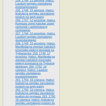
254. 1746, 15 sierpnia, Halicz.
Laudum sejmiku ziemskiego
przedsejmowego
255. 1746, 15 sierpnia, Halicz.
Instrukcya sejmiku ziemskiego
posłom na sejm walny
256. 1747, 12 września, Halicz.
Komisarz ziemi halickiej zdaje
rachunek z administracyi
czopowego
257. 1748, 10 września, Halicz.
Laudum sejmiku ziemskiego
gospodarskiego
258. 1749, 15 września, Halicz.
Manifestacya ziemian halickich
przeciwko elekcyi deputata na
Trybunał kor. 259. 1749, 17
września, Halicz. Manifestacya
ziemian halickich przeciwko
elekcyi komisarza na Trybunał
skarbowy. 260. 1750, 16
czerwca, Halicz. Laudum
sejmiku ziemskiego
przedsejmowego
261. 1750, 16 czerwca, Halicz.
Instrukcya sejmiku ziemskiego
posłom na sejm walny
262. 1750, 16 czerwca, Halicz.
Instrukcya sejmiku ziemskiego
posłom do prymasa. 263. 1750,
16 czerwca, Halicz. Instrukcya
sejmiku ziemskiego posłom do