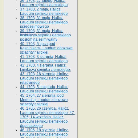
36. 1703, 27 lutego, Halicz.
Laudum sejmiku ziemskiego
37. 1703, 2 maja, Halicz.
Laudum sejmiku ziemskiego
38. 1703, 31 maja, Halicz.
Laudum sejmiku ziemskiego
przedsejmowego
39. 1703, 31 maja, Halicz.
Instrukcya sejmiku ziemskiego
posłom na sejm walny
40. 1703, 5 lipca pod
Kąkolnikami. Laudum obozowe
szlachty halickiej
41­. 1703, 3 sierpnia, Halicz.
Laudum sejmiku ziemskiego
42. 1703, 4 sierpnia, Halicz.
Limitacya sejmiku ziemskiego.
43. 1703, 16 sierpnia, Halicz.
Laudum sejmiku ziemskiego
relacyjnego
44. 1703, 5 listopada, Halicz.
Laudum sejmiku ziemskiego
45. 1704, 27 sierpnia, pod
Meduchą. Laudum obozowe
szlachty halickiej
46. 1705, 26 czerwca, Halicz.
Laudum sejmiku ziemskiego. 47.
1705, 14 września, Halicz.
Laudum sejmiku ziemskiego
deputackiego
48. 1706, 18 stycznia, Halicz.
Laudum sejmiku ziemskiego