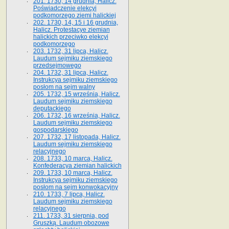
201. 1730, 14 grudnia, Halicz.
Poświadczenie elekcyi
podkomorzego ziemi halickiej
202. 1730, 14, 15 i 16 grudnia,
Halicz. Protestacye ziemian
halickich przeciwko elekcyi
podkomorzego
203. 1732, 31 lipca, Halicz.
Laudum sejmiku ziemskiego
przedsejmowego
204. 1732, 31 lipca, Halicz.
Instrukcya sejmiku ziemskiego
posłom na sejm walny
205. 1732, 15 września, Halicz.
Laudum sejmiku ziemskiego
deputackiego
206. 1732, 16 września, Halicz.
Laudum sejmiku ziemskiego
gospodarskiego
207. 1732, 17 listopada, Halicz.
Laudum sejmiku ziemskiego
relacyjnego
208. 1733, 10 marca, Halicz.
Konfederacya ziemian halickich­
209. 1733, 10 marca, Halicz.
Instrukcya sejmiku ziemskiego
posłom na sejm konwokacyjny
210. 1733, 7 lipca, Halicz.
Laudum sejmiku ziemskiego
relacyjnego
211. 1733, 31 sierpnia, pod
Gruszką. Laudum obozowe