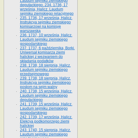
Laudum sejmiku ziemskiego
deputackiego. 234. 1736, 17
września, Halicz. Laudum
sejmiku ziemskiego relacyjnego
235. 1736, 17 września, Halicz.
Instrukcya sejmiku ziemskiego
komisarzowi na komisyę
warszawską
236. 1737, 10 września, Halicz.
Laudum sejmiku ziemskiego
gospodarskiego
237. 1737, 6 października, Borki.
Uniwersał komisarza ziemi
halickiej z wezwaniem do
składania podatków
238. 1738, 18 sierpnia, Halicz.
Laudum sejmiku ziemskiego
przedsejmowego
239. 1738, 18 sierpnia, Halicz.
Instrukcya sejmiku ziemskiego
posłom na sejm walny
240. 1738, 15 września, Halicz.
Laudum sejmiku ziemskiego
deputackiego
241. 1739, 15 września, Halicz.
Laudum sejmiku ziemskiego
gospodarskiego
242. 1739, 17 września, Halicz.
Elekcya podkomorzego ziemi
halickiej
243. 1740, 15 sierpnia, Halicz.
Laudum sejmiku ziemskiego