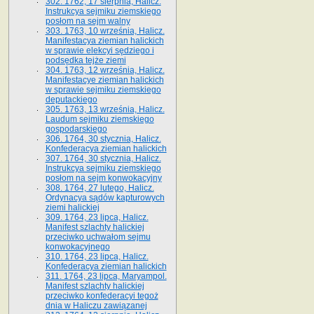
302. 1762, 17 sierpnia, Halicz.
Instrukcya sejmiku ziemskiego
posłom na sejm walny
303. 1763, 10 września, Halicz.
Manifestacya ziemian halickich
w sprawie elekcyi sędziego i
podsędka tejże ziemi
304. 1763, 12 września, Halicz.
Manifestacye ziemian halickich
w sprawie sejmiku ziemskiego
deputackiego
305. 1763, 13 września, Halicz.
Laudum sejmiku ziemskiego
gospodarskiego
306. 1764, 30 stycznia, Halicz.
Konfederacya ziemian halickich
307. 1764, 30 stycznia, Halicz.
Instrukcya sejmiku ziemskiego
posłom na sejm konwokacyjny
308. 1764, 27 lutego, Halicz.
Ordynacya sądów kapturowych
ziemi halickiej
309. 1764, 23 lipca, Halicz.
Manifest szlachty halickiej
przeciwko uchwałom sejmu
konwokacyjnego
310. 1764, 23 lipca, Halicz.
Konfederacya ziemian halickich
311. 1764, 23 lipca, Maryampol.
Manifest szlachty halickiej
przeciwko konfederacyi tegoż
dnia w Haliczu zawiązanej