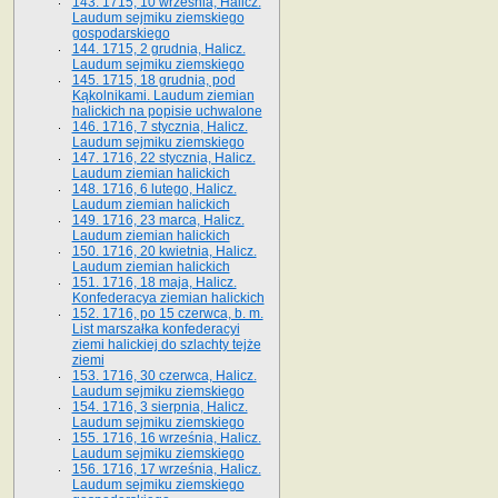
143. 1715, 10 września, Halicz.
Laudum sejmiku ziemskiego
gospodarskiego
144. 1715, 2 grudnia, Halicz.
Laudum sejmiku ziemskiego
145. 1715, 18 grudnia, pod
Kąkolnikami. Laudum ziemian
halickich na popisie uchwalone
146. 1716, 7 stycznia, Halicz.
Laudum sejmiku ziemskiego
147. 1716, 22 stycznia, Halicz.
Laudum ziemian halickich
148. 1716, 6 lutego, Halicz.
Laudum ziemian halickich
149. 1716, 23 marca, Halicz.
Laudum ziemian halickich
150. 1716, 20 kwietnia, Halicz.
Laudum ziemian halickich
151. 1716, 18 maja, Halicz.
Konfederacya ziemian halickich
152. 1716, po 15 czerwca, b. m.
List marszałka konfederacyi
ziemi halickiej do szlachty tejże
ziemi
153. 1716, 30 czerwca, Halicz.
Laudum sejmiku ziemskiego
154. 1716, 3 sierpnia, Halicz.
Laudum sejmiku ziemskiego
155. 1716, 16 września, Halicz.
Laudum sejmiku ziemskiego
156. 1716, 17 września, Halicz.
Laudum sejmiku ziemskiego