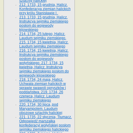
szlachty halickiej
212. 1733, 15 grudnia, Halicz.
Konfederacya ziemian halickich
przy królu Stanisławie I .
213. 1733, 15 grudnia, Halicz.
Instrukcya sejmiku ziemskiego
posłom do wojewody
kijowskiego
214. 1734, 25 lutego, Halicz.
Laudum sejmiku ziemskiego.
215. 1734, 15 kwietnia, Halicz.
Laudum sejmiku ziemskiego
216. 1734, 15 kwietnia, Halicz.
Instrukcya sejmiku ziemskiego
posłom do wojewody
wołyńskiego. 217. 1734, 15
kwietnia, Halicz. Instrukcya
sejmiku ziemskiego posłom do
wojewody kijowskiego
218. 1734, 24 maja, Halicz.
Uchwała ziemian halickich w
sprawie swawoli opryszków i
poddaństwa. 219. 1734, 26
czerwca, Halicz. Laudum
sejmiku ziemskiego
220. 1734, 30 lipca, pod
Maryampolem. Laudum
obozowe szlachty halickiej
221. 1735, 22 stycznia, Tłumacz.
Odpowiedź marszałka
konfederacyi wołyńskiej posłom
sejmiku ziemskiego halickiego