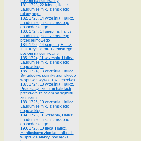
posłom na sejm walny
181. 1723, 22 lutego, Halicz.
Laudum sejmiku ziemskiego
relacyjnego
182. 1723, 14 września, Halicz.
Laudum sejmiku ziemskiego
gospodarskiego
183. 1724, 14 sierpnia, Halicz.
Laudum sejmiku ziemskiego
przedsejmowego
184. 1724, 14 sierpnia, Halicz.
Instrukcya sejmiku ziemskiego
posłom na sejm walny
185. 1724, 11 września, Halicz.
Laudum sejmiku ziemskiego
deputackiego
186. 1724, 13 września, Halicz.
Świadectwo sejmiku ziemskiego
w sprawie wywodu szlachectwa
187. 1724, 13 września, Halicz.
Protestacye ziemian halickich
przeciwko zajściom na sejmiku
ziemskim
188. 1725, 10 września, Halicz.
Laudum sejmiku ziemskiego
deputackiego
189. 1725, 11 września, Halicz.
Laudum sejmiku ziemskiego
gospodarskiego
190. 1726, 10 lipca, Halicz.
Manifestacye ziemian halickich
w sprawie elekcyi podsędka