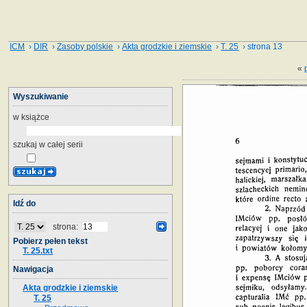
ICM
›
DIR
›
Zasoby polskie
›
Akta grodzkie i ziemskie
›
T. 25
› strona 13
«
Wyszukiwanie
w książce
szukaj w całej serii
Idź do
strona:
Pobierz pełen tekst
T. 25.txt
Nawigacja
Akta grodzkie i ziemskie
T. 25