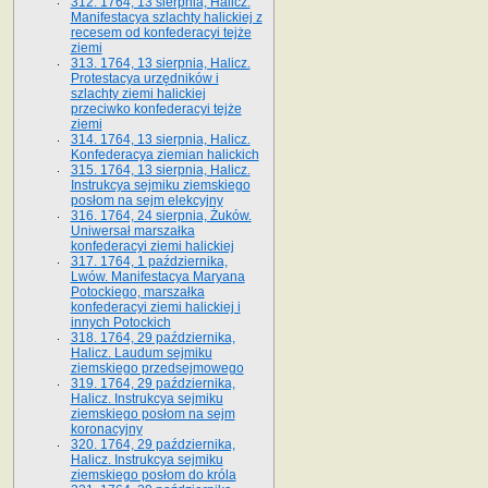
312. 1764, 13 sierpnia, Halicz.
Manifestacya szlachty halickiej z
recesem od konfederacyi tejże
ziemi
313. 1764, 13 sierpnia, Halicz.
Protestacya urzędników i
szlachty ziemi halickiej
przeciwko konfederacyi tejże
ziemi
314. 1764, 13 sierpnia, Halicz.
Konfederacya ziemian halickich
315. 1764, 13 sierpnia, Halicz.
Instrukcya sejmiku ziemskiego
posłom na sejm elekcyjny
316. 1764, 24 sierpnia, Żuków.
Uniwersał marszałka
konfederacyi ziemi halickiej
317. 1764, 1 października,
Lwów. Manifestacya Maryana
Potockiego, marszałka
konfederacyi ziemi halickiej i
innych Potockich
318. 1764, 29 października,
Halicz. Laudum sejmiku
ziemskiego przedsejmowego
319. 1764, 29 października,
Halicz. Instrukcya sejmiku
ziemskiego posłom na sejm
koronacyjny
320. 1764, 29 października,
Halicz. Instrukcya sejmiku
ziemskiego posłom do króla