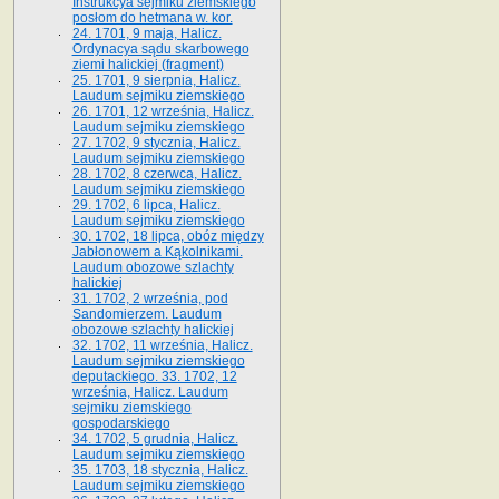
Instrukcya sejmiku ziemskiego
posłom do hetmana w. kor.
24. 1701, 9 maja, Halicz.
Ordynacya sądu skarbowego
ziemi halickiej (fragment)
25. 1701, 9 sierpnia, Halicz.
Laudum sejmiku ziemskiego
26. 1701, 12 września, Halicz.
Laudum sejmiku ziemskiego
27. 1702, 9 stycznia, Halicz.
Laudum sejmiku ziemskiego
28. 1702, 8 czerwca, Halicz.
Laudum sejmiku ziemskiego
29. 1702, 6 lipca, Halicz.
Laudum sejmiku ziemskiego
30. 1702, 18 lipca, obóz między
Jabłonowem a Kąkolnikami.
Laudum obozowe szlachty
halickiej
31. 1702, 2 września, pod
Sandomierzem. Laudum
obozowe szlachty halickiej
32. 1702, 11 września, Halicz.
Laudum sejmiku ziemskiego
deputackiego. 33. 1702, 12
września, Halicz. Laudum
sejmiku ziemskiego
gospodarskiego
34. 1702, 5 grudnia, Halicz.
Laudum sejmiku ziemskiego
35. 1703, 18 stycznia, Halicz.
Laudum sejmiku ziemskiego