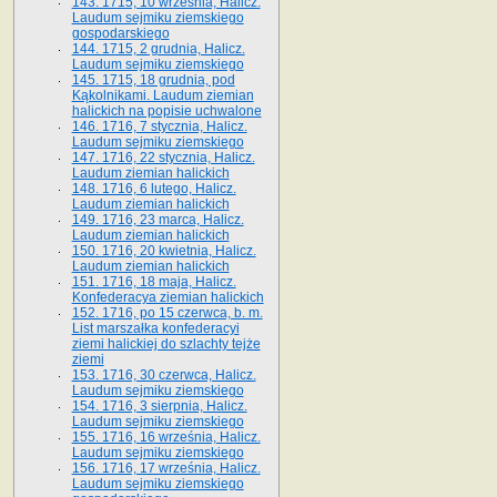
143. 1715, 10 września, Halicz.
Laudum sejmiku ziemskiego
gospodarskiego
144. 1715, 2 grudnia, Halicz.
Laudum sejmiku ziemskiego
145. 1715, 18 grudnia, pod
Kąkolnikami. Laudum ziemian
halickich na popisie uchwalone
146. 1716, 7 stycznia, Halicz.
Laudum sejmiku ziemskiego
147. 1716, 22 stycznia, Halicz.
Laudum ziemian halickich
148. 1716, 6 lutego, Halicz.
Laudum ziemian halickich
149. 1716, 23 marca, Halicz.
Laudum ziemian halickich
150. 1716, 20 kwietnia, Halicz.
Laudum ziemian halickich
151. 1716, 18 maja, Halicz.
Konfederacya ziemian halickich
152. 1716, po 15 czerwca, b. m.
List marszałka konfederacyi
ziemi halickiej do szlachty tejże
ziemi
153. 1716, 30 czerwca, Halicz.
Laudum sejmiku ziemskiego
154. 1716, 3 sierpnia, Halicz.
Laudum sejmiku ziemskiego
155. 1716, 16 września, Halicz.
Laudum sejmiku ziemskiego
156. 1716, 17 września, Halicz.
Laudum sejmiku ziemskiego