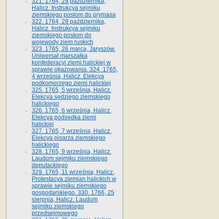
321. 1764, 29 października,
Halicz. Instrukcya sejmiku
ziemskiego posłom do prymasa
322. 1764, 29 października,
Halicz. Instrukcya sejmiku
ziemskiego posłom do
wojewody ziem ruskich
323. 1765, 26 marca, Jaryszów.
Uniwersał marszałka
konfederacyi ziemi halickiej w
sprawie okazowania. 324. 1765,
4 września, Halicz. Elekcya
podkomorzego ziemi halickiej
325. 1765, 5 września, Halicz.
Elekcya sędziego ziemskiego
halickiego
326. 1765, 6 września, Halicz.
Elekcya podsędka ziemi
halickiej
327. 1765, 7 września, Halicz.
Elekcya pisarza ziemskiego
halickiego
328. 1765, 9 września, Halicz.
Laudum sejmiku ziemskiego
deputackiego
329. 1765, 11 września, Halicz.
Protestacya ziemian halickich w
sprawie sejmiku ziemskiego
gospodarskiego. 330. 1766, 25
sierpnia, Halicz. Laudum
sejmiku ziemskiego
przedsejmowego