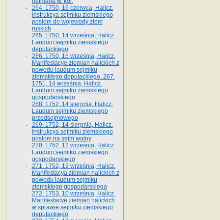
hetmana w. kor.
264. 1750, 16 czerwca, Halicz.
Instrukcya sejmiku ziemskiego
posłom do wojewody ziem
ruskich
265. 1750, 14 września, Halicz.
Laudum sejmiku ziemskiego
deputackiego
266. 1750, 15 września, Halicz.
Manifestacye ziemian halickich z
powodu laudum sejmiku
ziemskiego deputackiego. 267.
1751, 14 września, Halicz.
Laudum sejmiku ziemskiego
gospodarskiego
268. 1752, 14 sierpnia, Halicz.
Laudum sejmiku ziemskiego
przedsejmowego
269. 1752, 14 sierpnia, Halicz.
Instrukcya sejmiku ziemskiego
posłom na sejm walny
270. 1752, 12 września, Halicz.
Laudum sejmiku ziemskiego
gospodarskiego
271. 1752, 12 września, Halicz.
Manifestacya ziemian halickich z
powodu laudum sejmiku
ziemskiego gospodarskiego
272. 1753, 10 września, Halicz.
Manifestacye ziemian halickich
w sprawie sejmiku ziemskiego
deputackiego