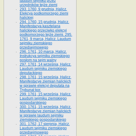
laudum sejmiku przez
urzędników tejże ziemi
293. 1760, 9 grudnia, Halicz.
Elekcya podkomorzego ziemi
halickiej
294. 1760, 15 grudnia, Halicz.
Manifestacya kasztelana
halickiego przeciwko elekcyi
podkomorzego tejże ziemi. 295.
1761, 9 marca, Halicz. Laudum
sejmiku ziemskiego
przedsejmowego
296. 1761, 10 marca, Halicz.
Instrukcya sejmiku ziemskiego
posłom na sejm walny
297. 1761, 14 września, Halicz.
Laudum sejmiku ziemskiego
deputackiego
298. 1761, 15 września, Halicz.
Manifestacye ziemian halickich
w sprawie elekcyi deputata na
Trybunał kor.
299. 1761, 15 września, Halicz.
Laudum sejmiku ziemskiego
gospodarskiego
300. 1761, 15 września, Halicz.
Manifestacye ziemian halickich
w sprawie laudum sejmiku
ziemskiego gospodarskiego
301. 1762, 17 sierpnia, Halicz.
Laudum sejmiku ziemskiego
przedsejmowego