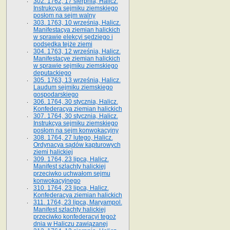
302. 1762, 17 sierpnia, Halicz.
Instrukcya sejmiku ziemskiego
posłom na sejm walny
303. 1763, 10 września, Halicz.
Manifestacya ziemian halickich
w sprawie elekcyi sędziego i
podsędka tejże ziemi
304. 1763, 12 września, Halicz.
Manifestacye ziemian halickich
w sprawie sejmiku ziemskiego
deputackiego
305. 1763, 13 września, Halicz.
Laudum sejmiku ziemskiego
gospodarskiego
306. 1764, 30 stycznia, Halicz.
Konfederacya ziemian halickich
307. 1764, 30 stycznia, Halicz.
Instrukcya sejmiku ziemskiego
posłom na sejm konwokacyjny
308. 1764, 27 lutego, Halicz.
Ordynacya sądów kapturowych
ziemi halickiej
309. 1764, 23 lipca, Halicz.
Manifest szlachty halickiej
przeciwko uchwałom sejmu
konwokacyjnego
310. 1764, 23 lipca, Halicz.
Konfederacya ziemian halickich
311. 1764, 23 lipca, Maryampol.
Manifest szlachty halickiej
przeciwko konfederacyi tegoż
dnia w Haliczu zawiązanej