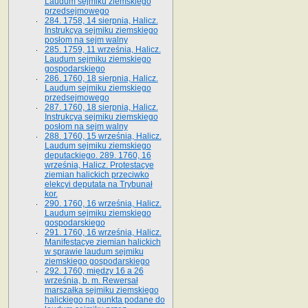
Laudum sejmiku ziemskiego
przedsejmowego
284. 1758, 14 sierpnia, Halicz.
Instrukcya sejmiku ziemskiego
posłom na sejm walny
285. 1759, 11 września, Halicz.
Laudum sejmiku ziemskiego
gospodarskiego
286. 1760, 18 sierpnia, Halicz.
Laudum sejmiku ziemskiego
przedsejmowego
287. 1760, 18 sierpnia, Halicz.
Instrukcya sejmiku ziemskiego
posłom na sejm walny
288. 1760, 15 września, Halicz.
Laudum sejmiku ziemskiego
deputackiego. 289. 1760, 16
września, Halicz. Protestacye
ziemian halickich przeciwko
elekcyi deputata na Trybunał
kor.
290. 1760, 16 września, Halicz.
Laudum sejmiku ziemskiego
gospodarskiego
291. 1760, 16 września, Halicz.
Manifestacye ziemian halickich
w sprawie laudum sejmiku
ziemskiego gospodarskiego
292. 1760, między 16 a 26
września, b. m. Rewersał
marszałka sejmiku ziemskiego
halickiego na punkta podane do