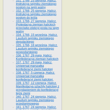
331. 1766, 25 sierpnia, Halicz.
Instrukcya sejmiku ziemskiego
posłom na sejm walny
332. 1766, 25 sierpnia, Halicz.
Instrukcya sejmiku ziemskiego
posłom do króla
333. 1766, 27 sierpnia, Halicz.
Protestacya ziemian halickich
przeciwko elekcyi posła na sejm
walny
334. 1766, 15 września, Halicz.
Laudum sejmiku ziemskiego
deputackiego
335. 1766, 16 września, Halicz.
Laudum sejmiku ziemskiego
gospodarskiego
336. 1767, 29 maja, Halicz.
Konfederacya ziemian halickich
337. 1767, 29 maja, Halicz.
Uniwersał marszałka
konfederacyi ziemi halickiej
338. 1767, 5 czerwca, Halicz.
Uniwersał marszałka
konfederacyi ziemi halickiej.
339. 1767, 12 czerwca, Halicz.
Manifestacya szlachty halickiej z
przystąpieniem do konfederacyi
tejże ziemi
340. 1767, 24 sierpnia, Halicz.
Laudum sejmiku ziemskiego
przedsejmowego
341. 1767, 24 sierpnia, Halicz.