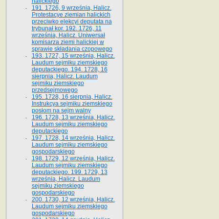
halickiego
191. 1726, 9 września, Halicz.
Protestacye ziemian halickich
przeciwko elekcyi deputata na
trybunał kor. 192. 1726, 11
września, Halicz. Uniwersał
komisarza ziemi halickiej w
sprawie składania czopowego
193. 1727, 15 września, Halicz.
Laudum sejmiku ziemskiego
deputackiego. 194. 1728, 16
sierpnia, Halicz. Laudum
sejmiku ziemskiego
przedsejmowego
195. 1728, 16 sierpnia, Halicz.
Instrukcya sejmiku ziemskiego
posłom na sejm walny
196. 1728, 13 września, Halicz.
Laudum sejmiku ziemskiego
deputackiego
197. 1728, 14 września, Halicz.
Laudum sejmiku ziemskiego
gospodarskiego
198. 1729, 12 września, Halicz.
Laudum sejmiku ziemskiego
deputackiego. 199. 1729, 13
września, Halicz. Laudum
sejmiku ziemskiego
gospodarskiego
200. 1730, 12 września, Halicz.
Laudum sejmiku ziemskiego
gospodarskiego