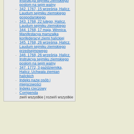
Instrukcya sejmiku ziemskiego
posłom na sejm walny
342. 1767, 15 września, Halicz.
Laudum sejmiku ziemskiego
gospodarskiego
343. 1768, 22 lutego, Halicz.
Laudum sejmiku ziemskiego
344. 1768, 17 maja, Winnica.
Manifestacya marszałka
konfederacyi ziemi halickiej
345. 1768, 26 września, Halicz.
Laudum sejmiku ziemskiego
przedsejmowego
346. 1768, 26 września, Halicz.
Instrukcya sejmiku ziemskiego
posłom na sejm walny
347. 1772, 3 października,
Halicz. Uchwała ziemian
halickich
Indeks nazw osób i
miejscowości
Indeks rzeczowy
Corrigenda
zwiń wszystkie
|
rozwiń wszystkie