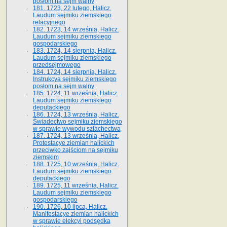
posłom na sejm walny
181. 1723, 22 lutego, Halicz.
Laudum sejmiku ziemskiego
relacyjnego
182. 1723, 14 września, Halicz.
Laudum sejmiku ziemskiego
gospodarskiego
183. 1724, 14 sierpnia, Halicz.
Laudum sejmiku ziemskiego
przedsejmowego
184. 1724, 14 sierpnia, Halicz.
Instrukcya sejmiku ziemskiego
posłom na sejm walny
185. 1724, 11 września, Halicz.
Laudum sejmiku ziemskiego
deputackiego
186. 1724, 13 września, Halicz.
Świadectwo sejmiku ziemskiego
w sprawie wywodu szlachectwa
187. 1724, 13 września, Halicz.
Protestacye ziemian halickich
przeciwko zajściom na sejmiku
ziemskim
188. 1725, 10 września, Halicz.
Laudum sejmiku ziemskiego
deputackiego
189. 1725, 11 września, Halicz.
Laudum sejmiku ziemskiego
gospodarskiego
190. 1726, 10 lipca, Halicz.
Manifestacye ziemian halickich
w sprawie elekcyi podsędka