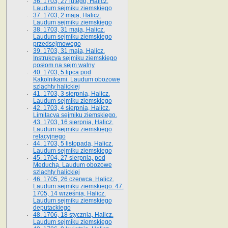
36. 1703, 27 lutego, Halicz.
Laudum sejmiku ziemskiego
37. 1703, 2 maja, Halicz.
Laudum sejmiku ziemskiego
38. 1703, 31 maja, Halicz.
Laudum sejmiku ziemskiego
przedsejmowego
39. 1703, 31 maja, Halicz.
Instrukcya sejmiku ziemskiego
posłom na sejm walny
40. 1703, 5 lipca pod
Kąkolnikami. Laudum obozowe
szlachty halickiej
41­. 1703, 3 sierpnia, Halicz.
Laudum sejmiku ziemskiego
42. 1703, 4 sierpnia, Halicz.
Limitacya sejmiku ziemskiego.
43. 1703, 16 sierpnia, Halicz.
Laudum sejmiku ziemskiego
relacyjnego
44. 1703, 5 listopada, Halicz.
Laudum sejmiku ziemskiego
45. 1704, 27 sierpnia, pod
Meduchą. Laudum obozowe
szlachty halickiej
46. 1705, 26 czerwca, Halicz.
Laudum sejmiku ziemskiego. 47.
1705, 14 września, Halicz.
Laudum sejmiku ziemskiego
deputackiego
48. 1706, 18 stycznia, Halicz.
Laudum sejmiku ziemskiego