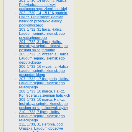
201. 1730, 14 grudnia, Halicz.
Poświadczenie elekcyi
podkomorzego ziemi halickiej
202. 1730, 14, 15 i 16 grudnia,
Halicz. Protestacye ziemian
halickich przeciwko elekcyi
podkomorzego
203. 1732, 31 lipca, Halicz.
Laudum sejmiku ziemskiego
przedsejmowego
204. 1732, 31 lipca, Halicz.
Instrukcya sejmiku ziemskiego
posłom na sejm walny
205. 1732, 15 września, Halicz.
Laudum sejmiku ziemskiego
deputackiego
206. 1732, 16 września, Halicz.
Laudum sejmiku ziemskiego
gospodarskiego
207. 1732, 17 listopada, Halicz.
Laudum sejmiku ziemskiego
relacyjnego
208. 1733, 10 marca, Halicz.
Konfederacya ziemian halickich­
209. 1733, 10 marca, Halicz.
Instrukcya sejmiku ziemskiego
posłom na sejm konwokacyjny
210. 1733, 7 lipca, Halicz.
Laudum sejmiku ziemskiego
relacyjnego
211. 1733, 31 sierpnia, pod
Gruszką. Laudum obozowe