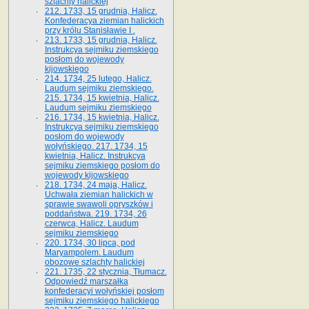
szlachty halickiej
212. 1733, 15 grudnia, Halicz.
Konfederacya ziemian halickich
przy królu Stanisławie I .
213. 1733, 15 grudnia, Halicz.
Instrukcya sejmiku ziemskiego
posłom do wojewody
kijowskiego
214. 1734, 25 lutego, Halicz.
Laudum sejmiku ziemskiego.
215. 1734, 15 kwietnia, Halicz.
Laudum sejmiku ziemskiego
216. 1734, 15 kwietnia, Halicz.
Instrukcya sejmiku ziemskiego
posłom do wojewody
wołyńskiego. 217. 1734, 15
kwietnia, Halicz. Instrukcya
sejmiku ziemskiego posłom do
wojewody kijowskiego
218. 1734, 24 maja, Halicz.
Uchwała ziemian halickich w
sprawie swawoli opryszków i
poddaństwa. 219. 1734, 26
czerwca, Halicz. Laudum
sejmiku ziemskiego
220. 1734, 30 lipca, pod
Maryampolem. Laudum
obozowe szlachty halickiej
221. 1735, 22 stycznia, Tłumacz.
Odpowiedź marszałka
konfederacyi wołyńskiej posłom
sejmiku ziemskiego halickiego