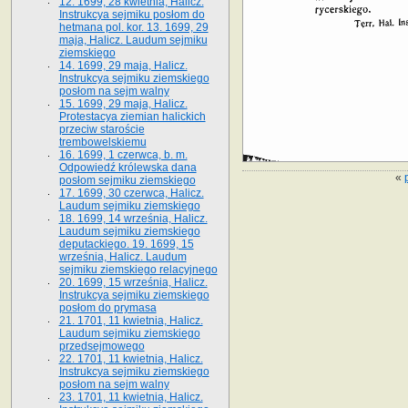
12. 1699, 28 kwietnia, Halicz.
Instrukcya sejmiku posłom do
hetmana pol. kor. 13. 1699, 29
maja, Halicz. Laudum sejmiku
ziemskiego
14. 1699, 29 maja, Halicz.
Instrukcya sejmiku ziemskiego
posłom na sejm walny
15. 1699, 29 maja, Halicz.
Protestacya ziemian halickich
przeciw staroście
trembowelskiemu
16. 1699, 1 czerwca, b. m.
Odpowiedź królewska dana
«
posłom sejmiku ziemskiego
17. 1699, 30 czerwca, Halicz.
Laudum sejmiku ziemskiego
18. 1699, 14 września, Halicz.
Laudum sejmiku ziemskiego
deputackiego. 19. 1699, 15
września, Halicz. Laudum
sejmiku ziemskiego relacyjnego
20. 1699, 15 września, Halicz.
Instrukcya sejmiku ziemskiego
posłom do prymasa
21. 1701, 11 kwietnia, Halicz.
Laudum sejmiku ziemskiego
przedsejmowego
22. 1701, 11 kwietnia, Halicz.
Instrukcya sejmiku ziemskiego
posłom na sejm walny
23. 1701, 11 kwietnia, Halicz.