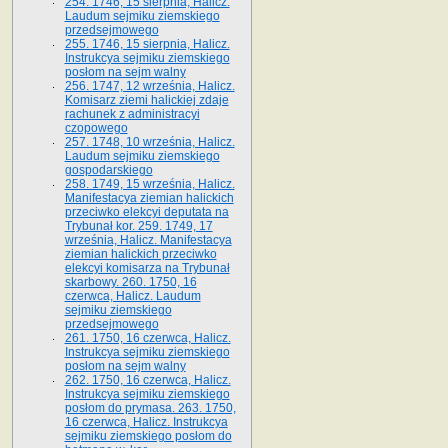
254. 1746, 15 sierpnia, Halicz.
Laudum sejmiku ziemskiego
przedsejmowego
255. 1746, 15 sierpnia, Halicz.
Instrukcya sejmiku ziemskiego
posłom na sejm walny
256. 1747, 12 września, Halicz.
Komisarz ziemi halickiej zdaje
rachunek z administracyi
czopowego
257. 1748, 10 września, Halicz.
Laudum sejmiku ziemskiego
gospodarskiego
258. 1749, 15 września, Halicz.
Manifestacya ziemian halickich
przeciwko elekcyi deputata na
Trybunał kor. 259. 1749, 17
września, Halicz. Manifestacya
ziemian halickich przeciwko
elekcyi komisarza na Trybunał
skarbowy. 260. 1750, 16
czerwca, Halicz. Laudum
sejmiku ziemskiego
przedsejmowego
261. 1750, 16 czerwca, Halicz.
Instrukcya sejmiku ziemskiego
posłom na sejm walny
262. 1750, 16 czerwca, Halicz.
Instrukcya sejmiku ziemskiego
posłom do prymasa. 263. 1750,
16 czerwca, Halicz. Instrukcya
sejmiku ziemskiego posłom do