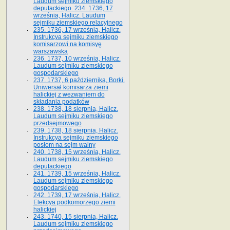
Laudum sejmiku ziemskiego
deputackiego. 234. 1736, 17
września, Halicz. Laudum
sejmiku ziemskiego relacyjnego
235. 1736, 17 września, Halicz.
Instrukcya sejmiku ziemskiego
komisarzowi na komisyę
warszawską
236. 1737, 10 września, Halicz.
Laudum sejmiku ziemskiego
gospodarskiego
237. 1737, 6 października, Borki.
Uniwersał komisarza ziemi
halickiej z wezwaniem do
składania podatków
238. 1738, 18 sierpnia, Halicz.
Laudum sejmiku ziemskiego
przedsejmowego
239. 1738, 18 sierpnia, Halicz.
Instrukcya sejmiku ziemskiego
posłom na sejm walny
240. 1738, 15 września, Halicz.
Laudum sejmiku ziemskiego
deputackiego
241. 1739, 15 września, Halicz.
Laudum sejmiku ziemskiego
gospodarskiego
242. 1739, 17 września, Halicz.
Elekcya podkomorzego ziemi
halickiej
243. 1740, 15 sierpnia, Halicz.
Laudum sejmiku ziemskiego