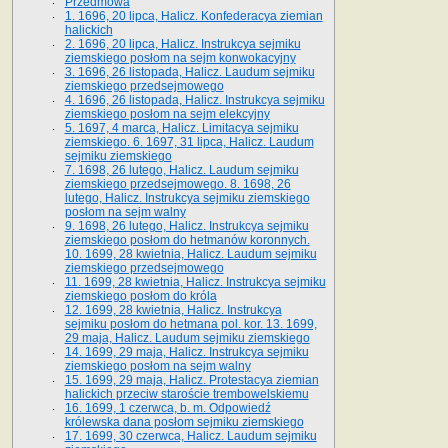
Przedmowa
1. 1696, 20 lipca, Halicz. Konfederacya ziemian
halickich
2. 1696, 20 lipca, Halicz. Instrukcya sejmiku
ziemskiego posłom na sejm konwokacyjny
3. 1696, 26 listopada, Halicz. Laudum sejmiku
ziemskiego przedsejmowego
4. 1696, 26 listopada, Halicz. Instrukcya sejmiku
ziemskiego posłom na sejm elekcyjny
5. 1697, 4 marca, Halicz. Limitacya sejmiku
ziemskiego. 6. 1697, 31 lipca, Halicz. Laudum
sejmiku ziemskiego
7. 1698, 26 lutego, Halicz. Laudum sejmiku
ziemskiego przedsejmowego. 8. 1698, 26
lutego, Halicz. Instrukcya sejmiku ziemskiego
posłom na sejm walny
9. 1698, 26 lutego, Halicz. Instrukcya sejmiku
ziemskiego posłom do hetmanów koronnych.
10. 1699, 28 kwietnia, Halicz. Laudum sejmiku
ziemskiego przedsejmowego
11. 1699, 28 kwietnia, Halicz. Instrukcya sejmiku
ziemskiego posłom do króla
12. 1699, 28 kwietnia, Halicz. Instrukcya
sejmiku posłom do hetmana pol. kor. 13. 1699,
29 maja, Halicz. Laudum sejmiku ziemskiego
14. 1699, 29 maja, Halicz. Instrukcya sejmiku
ziemskiego posłom na sejm walny
15. 1699, 29 maja, Halicz. Protestacya ziemian
halickich przeciw staroście trembowelskiemu
16. 1699, 1 czerwca, b. m. Odpowiedź
królewska dana posłom sejmiku ziemskiego
17. 1699, 30 czerwca, Halicz. Laudum sejmiku