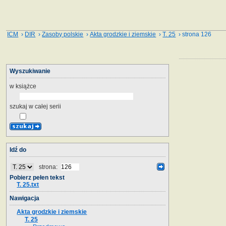
ICM
›
DIR
›
Zasoby polskie
›
Akta grodzkie i ziemskie
›
T. 25
› strona 126
Wyszukiwanie
w książce
szukaj w całej serii
Idź do
strona:
Pobierz pełen tekst
T. 25.txt
Nawigacja
Akta grodzkie i ziemskie
T. 25