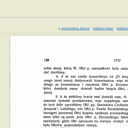
«
poprzednia strona
·
pobierz skan
·
pobierz