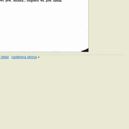
 tekst
·
następna strona
»