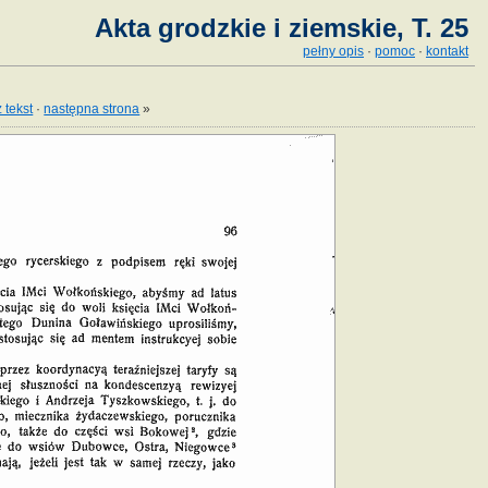
Akta grodzkie i ziemskie, T. 25
pełny opis
·
pomoc
·
kontakt
 tekst
·
następna strona
»