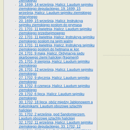
ziemskiego
18. 1699, 14 września, Halicz. Laudum sejmiku
ziemskiego deputackiego. 19. 1699, 15
września, Halicz. Laudum sejmiku ziemskiego
relacyjnego
20. 1699, 15 września, Halicz. Instrukcya
sejmiku ziemskiego posłom do prymasa
21. 1701, 11 kwietnia, Halicz. Laudum sejmiku
ziemskiego przedsejmowego
22. 1701, 11 kwietnia, Halicz. Instrukcya sejmiku
ziemskiego posłom na sejm walny
23. 1701, 11 kwietnia, Halicz. Instrukcya sejmiku
ziemskiego posłom do hetmana w. kor.
24. 1701, 9 maja, Halicz. Ordynacya sądu
skarbowego ziemi halickiej (fragment)
25. 1701, 9 sierpnia, Halicz. Laudum sejmiku
ziemskiego
26. 1701, 12 września, Halicz. Laudum sejmiku
ziemskiego
27. 1702, 9 stycznia, Halicz. Laudum sejmiku
ziemskiego
28. 1702, 8 czerwca, Halicz. Laudum sejmiku
ziemskiego
29. 1702, 6 lipca, Halicz. Laudum sejmiku
ziemskiego
30. 1702, 18 lipca, obóz między Jabłonowem a
Kąkolnikami. Laudum obozowe szlachty
halickiej
31. 1702, 2 września, pod Sandomierzem.
Laudum obozowe szlachty halickiej
32. 1702, 11 września, Halicz. Laudum sejmiku
ziemskiego deputackiego. 33. 1702, 12