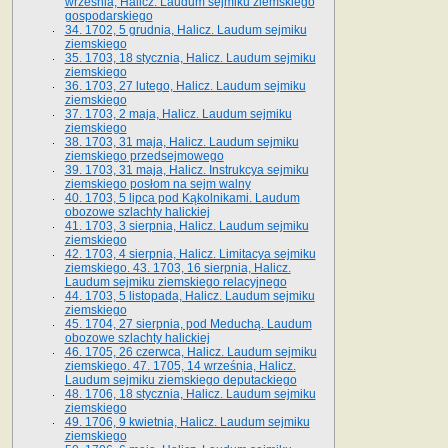
września, Halicz. Laudum sejmiku ziemskiego
gospodarskiego
34. 1702, 5 grudnia, Halicz. Laudum sejmiku
ziemskiego
35. 1703, 18 stycznia, Halicz. Laudum sejmiku
ziemskiego
36. 1703, 27 lutego, Halicz. Laudum sejmiku
ziemskiego
37. 1703, 2 maja, Halicz. Laudum sejmiku
ziemskiego
38. 1703, 31 maja, Halicz. Laudum sejmiku
ziemskiego przedsejmowego
39. 1703, 31 maja, Halicz. Instrukcya sejmiku
ziemskiego posłom na sejm walny
40. 1703, 5 lipca pod Kąkolnikami. Laudum
obozowe szlachty halickiej
41­. 1703, 3 sierpnia, Halicz. Laudum sejmiku
ziemskiego
42. 1703, 4 sierpnia, Halicz. Limitacya sejmiku
ziemskiego. 43. 1703, 16 sierpnia, Halicz.
Laudum sejmiku ziemskiego relacyjnego
44. 1703, 5 listopada, Halicz. Laudum sejmiku
ziemskiego
45. 1704, 27 sierpnia, pod Meduchą. Laudum
obozowe szlachty halickiej
46. 1705, 26 czerwca, Halicz. Laudum sejmiku
ziemskiego. 47. 1705, 14 września, Halicz.
Laudum sejmiku ziemskiego deputackiego
48. 1706, 18 stycznia, Halicz. Laudum sejmiku
ziemskiego
49. 1706, 9 kwietnia, Halicz. Laudum sejmiku
ziemskiego